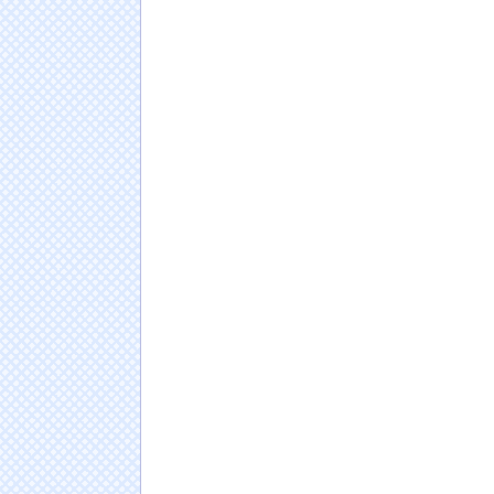
茶苦茶やろなぁ」→
NEW!
【画像】アイドル電撃復活の超絶美少女、水着
き、ビジュ爆発のビキニショットを披露！！
NE
『新しい学校のリーダーズ』のボーカル、セフ
男の子「モモンガの声優ってどんな人なんだ
日本人の人口が42年ぶり1億2千万人割れ…91万
ドイツ人男性がランニングシューズで富士登山
Powered by livedoor 相互RSS