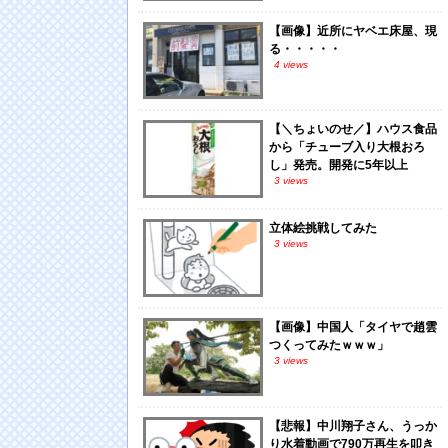
【画像】近所にヤベエ床屋、現
る・・・・・
4 views
【＼ちょいのせ／】ハウス食品
から「チューブ入り大根おろ
し」発売。開発に5年以上
3 views
立体絵挑戦してみた
3 views
【画像】中国人「タイヤで趙雲
つくってみたｗｗｗ」
3 views
【悲報】中川翔子さん、うっか
り水着動画で790万再生を叩き