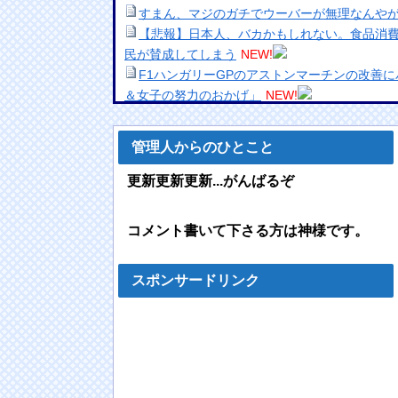
すまん、マジのガチでウーバーが無理なんや
【悲報】日本人、バカかもしれない。食品消費税
民が賛成してしまう
NEW!
F1ハンガリーGPのアストンマーチンの改善
＆女子の努力のおかげ」
NEW!
TSUTAYA絶滅する
NEW!
【画像】女の子がエッチの後にして欲しいこ
管理人からのひとこと
進次郎の愛国エアコン（中国メーカー）、避
wwwwwwwwwwwwwwww
NEW!
更新更新更新...がんばるぞ
【画像】この娘がAV女優ってマジ？？
NEW!
【動画】走り屋が先行のスクーターに猛スピ
コメント書いて下さる方は神様です。
【画像】日本さん、避難所が各国と比べて優
韓国メディア「幻となった女性天皇。日本皇
ゼロに・・・」
NEW!
スポンサードリンク
海外「日本なんて行くんじゃなかった…」 日
者、帰国後『本家』に失望する事態に
NEW!
「BYD RACCOは利便性より安全性を優先し
を絶賛、これがRACCOの一番の特徴よな
NEW!
積水ハウス「地面師に55億円騙し取られた…