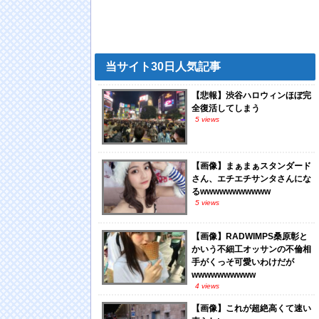
当サイト30日人気記事
【悲報】渋谷ハロウィンほぼ完
全復活してしまう
5 views
【画像】まぁまぁスタンダード
さん、エチエチサンタさんにな
るwwwwwwwwwww
5 views
【画像】RADWIMPS桑原彰と
かいう不細工オッサンの不倫相
手がくっそ可愛いわけだが
wwwwwwwwww
4 views
【画像】これが超絶高くて速い