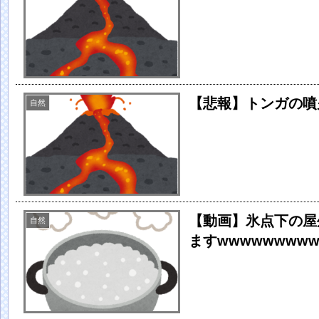
【悲報】トンガの噴
自然
【動画】氷点下の屋
自然
ますwwwwwwww