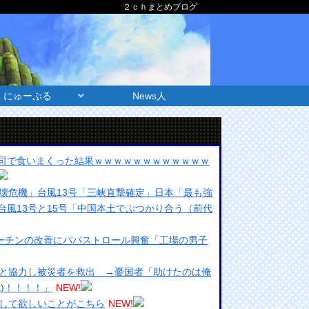
２ｃｈまとめブログ
にゅーぷる
News人
ま寿司で食いまくった結果ｗｗｗｗｗｗｗｗｗｗｗｗ
壊危機」台風13号「三峡直撃確定」日本「最も強
台風13号と15号「中国本土でぶつかり合う（前代
マーチンの改善にパパストロール興奮「工場の男子
と協力し被災者を救出 →憂国者「助けたのは俺
)！！！！」
NEW!
して欲しいことがこちら
NEW!