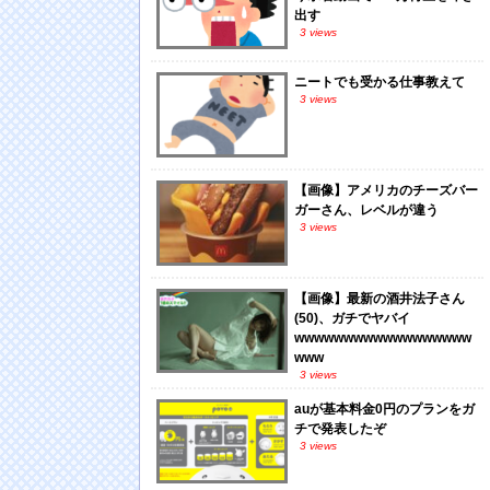
出す
3 views
ニートでも受かる仕事教えて
3 views
【画像】アメリカのチーズバー
ガーさん、レベルが違う
3 views
【画像】最新の酒井法子さん
(50)、ガチでヤバイ
wwwwwwwwwwwwwwwwww
www
3 views
auが基本料金0円のプランをガ
チで発表したぞ
3 views