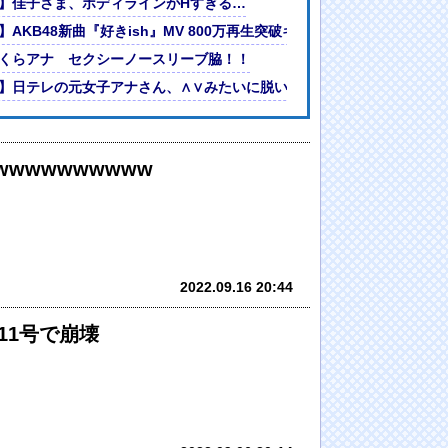
ww
】佳子さま、ボディラインがHすぎる…
ないというか“思考の外”」 見なくても契約義務に疑問の声も
AKB48新曲『好きish』MV 800万再生突破キタ━━(((ﾟ∀ﾟ)))━━━
異常
くらアナ セクシーノースリーブ脇！！
ｗｗｗｗ
】日テレの元女子アナさん、∧∨みたいに脱いでしまうｗｗｗｗｗｗｗ
wwwwwwwww
2022.09.16 20:44
11号で崩壊