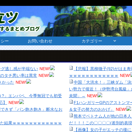
リシー
お問い合わせ
カテゴリー
ミング逃し感が半端ない
NEW!
【悲報】黒柳徹子(92)がは
らのタチ悪い率は異常
NEW!
ｗｗｗｗｗｗｗｗｗｗｗｗ
NEW!
さかった
NEW!
中国「大洪水！」三峡ダム「決
い勢力で接近！（伊勢湾台風級」
き?」エンバペ、今季無冠でも初受
未聞」→
NEW!
応】
NEW!
F1ハンガリーGPのアストン
理できず「パン飽き飽き」断水なお
＆女子の努力のおかげ」
NEW!
熊本でベトナム人が他の日本人
った結果ｗｗｗｗｗｗｗｗｗｗｗｗ
だ！！！この〇〇〇〇(差別的表現
【画像】女の子がエッチの後に