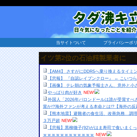
当サイトついて
プライバシーポ
取引でドイツ第2位の石油精製業者に
【AM4】 さすがにDDR5へ乗り換えるタイ
【悲報】 『自認レイブンクロー』 ← こいつ
【画像】 テレ朝の気象予報士さん、意外と小
やっぱり肉が好き
NEW!
外国人「2026年バロンドールは誰が受賞すべ
賞か!?海外ファンが考える本命とは!?【海外の反
【熊本地震】避難者の食生活、改善急務…調
３万戸超
NEW!
【悲報】黒柳徹子(92)がはま寿司で食いまく
ｗｗｗｗｗｗｗｗｗｗｗｗ
NEW!