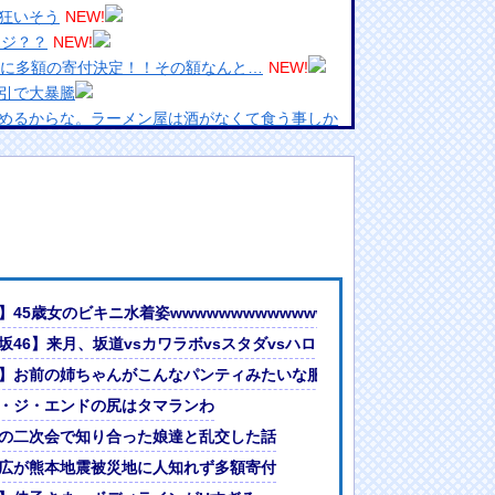
狂いそう
NEW!
マジ？？
NEW!
本に多額の寄付決定！！その額なんと…
NEW!
引で大暴騰
めるからな。ラーメン屋は酒がなくて食う事しか
ランプリ・榎本彩乃、グラビア披露！透明感が凄
んでない」と実況しながら被災地へ向かう有名ア
最新の状況をいち早く伝えることは報道機関として
には大きな意義がある」
女ｗｗｗ
うｗｗｗwｗｗｗｗｗｗｗｗ
】45歳女のビキニ水着姿wwwwwwwwwwwwwww
?」論争
ら・・・
坂46】来月、坂道vsカワラボvsスタダvsハロプロの大激戦
人間って割とガチめに差別されるよな・・・
ない
】お前の姉ちゃんがこんなパンティみたいな服を着てきたらどうする？
・ジ・エンドの尻はタマランわ
画あり）
の二次会で知り合った娘達と乱交した話
広が熊本地震被災地に人知れず多額寄付