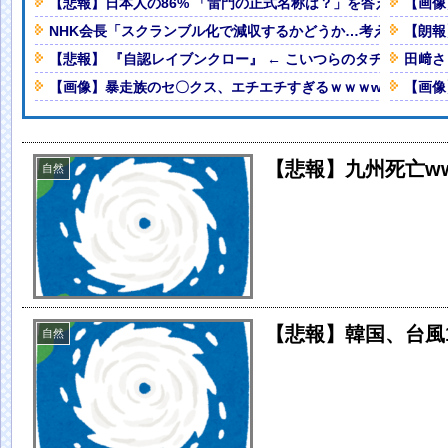
【悲報】日本人の86% 「雷門の正式名称は？」を答えられない
【画像
グラビア解禁wwwwww峰島こま
NHK会長「スクランブル化で減収するかどうか…考えたことが
【朗報】
W!
【悲報】 『自認レイブンクロー』 ← こいつらのタチ悪い率は
田﨑さ
レにしたいすぎるwwww
NEW!
【画像】暴走族のセ〇クス、エチエチすぎるｗｗｗwｗｗｗｗ
【画像
ろ」→ググる
NEW!
人減の1億1973万人
 「足をくじいて動けない」
【悲報】九州死亡ww
自然
【悲報】韓国、台風
自然