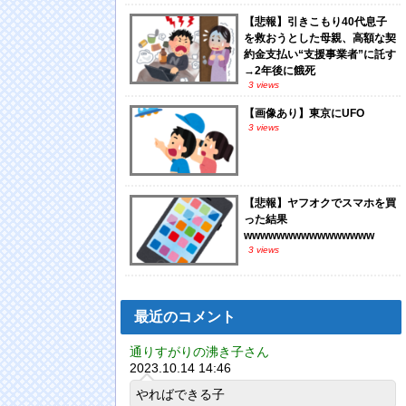
【悲報】引きこもり40代息子
を救おうとした母親、高額な契
約金支払い“支援事業者”に託す
→2年後に餓死
3 views
【画像あり】東京にUFO
3 views
【悲報】ヤフオクでスマホを買
った結果
wwwwwwwwwwwwwwww
3 views
最近のコメント
通りすがりの沸き子さん
2023.10.14 14:46
やればできる子