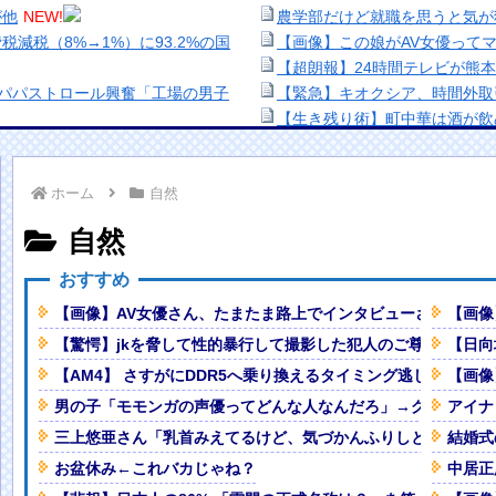
が他
NEW!
農学部だけど就職を思うと気が
減税（8%→1%）に93.2%の国
【画像】この娘がAV女優って
【超朗報】24時間テレビが熊
にパパストロール興奮「工場の男子
【緊急】キオクシア、時間外取
【生き残り術】町中華は酒が飲
出来ないし。
とがこちら
NEW!
美少女図鑑AWARD2026グ
ホーム
自然
難所で菓子パン置き場になる
い！！
熊本地震、「九州自動車道は混
自然
ナなどに批判殺到 全国紙記者「
ードで突っ込む事故。
NEW!
の責務」「情報を取り上げること
おすすめ
秀過ぎると話題に
NEW!
【画像】顔100点、体30点の
【画像】AV女優さん、たまたま路上でインタビューされてしま
【画像
族に韓半島の男の血が入る可能性が
「洋画に日本版主題歌は必要か
【驚愕】jkを脅して性的暴行して撮影した犯人のご尊顔がこち
【日向
【悲報】職場で無能判定された
本を知ってしまったディズニー信
【AM4】 さすがにDDR5へ乗り換えるタイミング逃し感が半端
【画像
男の子「モモンガの声優ってどんな人なんだろ」→ググる
アイナ
た設計」とEV推進派がスカスカ構造
三上悠亜さん「乳首みえてるけど、気づかんふりしとこ」（動
結婚式
Powered by livedoor 相互RSS
お盆休み←これバカじゃね？
中居正
」ワイ「はえーかわいそう…会社滅