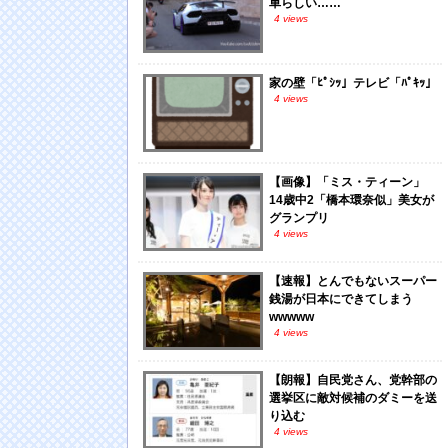
車らしい……
4 views
家の壁「ﾋﾟｼｯ」テレビ「ﾊﾟｷｯ」
4 views
【画像】「ミス・ティーン」
14歳中2「橋本環奈似」美女が
グランプリ
4 views
【速報】とんでもないスーパー
銭湯が日本にできてしまう
wwwww
4 views
【朗報】自民党さん、党幹部の
選挙区に敵対候補のダミーを送
り込む
4 views