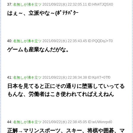
37:
名無しが沸キ立ツ
2021/09/22(水) 22:32:05.11 ID:HN4TJQSX0
はぇ～、立派やな～(ﾎﾟﾃﾁﾊﾟｸｰ
40:
名無しが沸キ立ツ
2021/09/22(水) 22:35:43.45 ID:PQQDqJ+T0
ゲームも産業なんだがな。
41:
名無しが沸キ立ツ
2021/09/22(水) 22:36:34.38 ID:KpXT+0Tf0
日本を見てると正にその通りに堕落していってる
もんな、労働者はこき使われてればええねん
44:
名無しが沸キ立ツ
2021/09/22(水) 22:38:45.05 ID:wUWvnrpd0
正解→マリンスポーツ、スキー、将棋や囲碁、マ