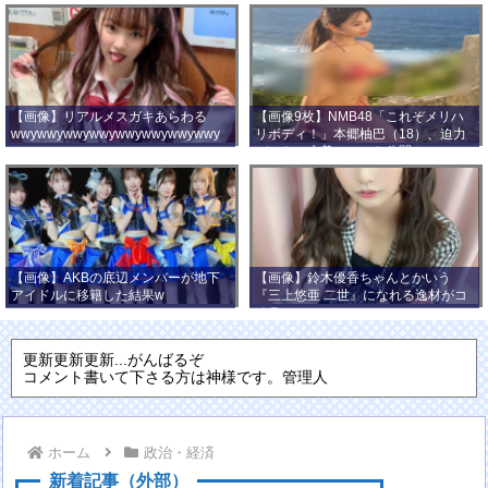
【画像】リアルメスガキあらわる
【画像9枚】NMB48「これぞメリハ
wwywwywwywwywwywwywwywwy
リボディ！」本郷柚巴（18）、迫力
wwy
バストの水着ショット公開！
【画像】AKBの底辺メンバーが地下
【画像】鈴木優香ちゃんとかいう
アイドルに移籍した結果w
『三上悠亜 二世』になれる逸材がコ
チラ
更新更新更新...がんばるぞ
コメント書いて下さる方は神様です。管理人
ホーム
政治・経済
新着記事（外部）