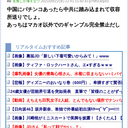
49:
名無しが沸キ立ツ
2021/09/22(水) 22:41:15.60 ID:gYM5OegX0
中国にパチンコあったら中共に踏み込まれて収容
所送りでしょ。
あっちはマカオ以外でのギャンブル完全禁止だし
リアルタイムおすすめ記事
【画像】裏垢JD「新しい下着可愛いからみて！」www
【画像】ティファ・ロックハートさん、エ●すぎるｗｗｗ
【爆乳画像】女優の豊島心桜さん、水着に収まらないハミパイがス
【悲報】ディズニーのおいなり巻（600円）、卑猥すぎて賛否両論w
24歳女優が芸能界引退を突如発表 直筆で「皆様のことがずっと
【動画】えちえち巨乳女子2人組、とんでもない場所でナンパされ
【日向坂46】坂井新奈、単独で外番組初出演ｷﾀ━(ﾟ∀ﾟ)━!!!!
【画像】川﨑桜がミニスカートで美脚を披露！【さくたん】【乃木
【画像】JDさん「私って顔でかい...？」