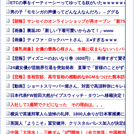
ETCの事をイーティーシーってゆってる奴がいたｗｗｗｗｗｗｗ
男の子「モモンガの声優ってどんな人なんだろ」→ググる
【朗報】サンセイのオンラインショップが再オープン 「新7500Tシャツ
【画像】裏垢JD「新しい下着可愛いからみて！」www
【画像】ティファ・ロックハートさん、エ●すぎるｗｗｗ
【爆乳画像】女優の豊島心桜さん、水着に収まらないハミパイがス
【悲報】ディズニーのおいなり巻（600円）、卑猥すぎて賛否両論w
24歳女優が芸能界引退を突如発表 直筆で「皆様のことがずっと
【悲報】首相官邸、高市首相の感動的なBGMをつけた熊本訪問の
【動画】ショートスリーパー堀さん、対面で高須幹弥にキレるｗ
日本代表FW前田大然がイプスウィッチ・タウンへ移籍決定！プ
入社して1週間でクビになった その理由は。。。
横浜で英連邦軍人ら追悼の礼拝、1800人余りが日本軍捕虜に…
英国人「ようこそ」冨安健洋、クリスタルパレス加入が決定的に
中国「大洪水！」三峡ダム「9門開放！（全力放流」中国都市「