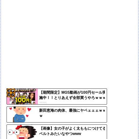
【期間限定】MGS動画が100円セール実
施中！！とりあえず全部買うやろｗｗｗ
コテ
ｗｗ
リン
新田恵海の肉体、最強にヤベェェェｗｗ
ｗ
- 固
定リ
【画像】女の子がよく太ももにつけてる
ベルトみたいなやつwww
ンク