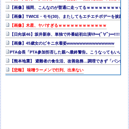
【画像】福岡、こんなのが普通に走ってるｗｗｗｗｗｗｗｗｗｗ
【画像】TWICE・モモ(30)、またしてもエチエチボデーを披露ww
【画像】木星、ヤバすぎるｗｗｗｗｗｗｗｗｗｗｗｗ
【日向坂46】坂井新奈、単独で外番組初出演ｷﾀ━(ﾟ∀ﾟ)━!!!!
【画像】45歳女のビキニ水着姿wwwwwwwwwwwwwww
PTA会長「PTA参加拒否した親へ最終警告。こうなってもいい？
【熊本地震】 避難者の食生活、改善急務…調理できず「パン飽き
【悲報】 味噌ラーメンで行列、出来ない