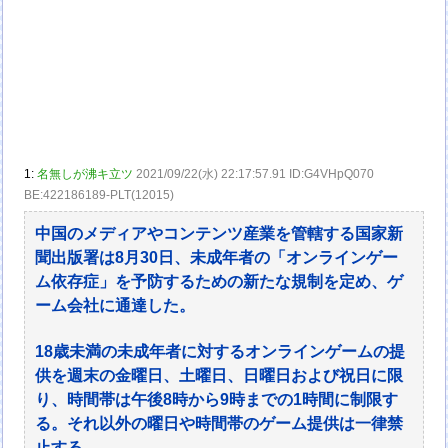
1:
名無しが沸キ立ツ
2021/09/22(水) 22:17:57.91 ID:G4VHpQ070
BE:422186189-PLT(12015)
中国のメディアやコンテンツ産業を管轄する国家新
聞出版署は8月30日、未成年者の「オンラインゲー
ム依存症」を予防するための新たな規制を定め、ゲ
ーム会社に通達した。
18歳未満の未成年者に対するオンラインゲームの提
供を週末の金曜日、土曜日、日曜日および祝日に限
り、時間帯は午後8時から9時までの1時間に制限す
る。それ以外の曜日や時間帯のゲーム提供は一律禁
止する。