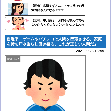
自動
【画像】広瀬すずさん、ドラミ姿でお天
気お姉さんになるｗｗｗ
更新
ツー
【悲報】中川翔子、お前らが貰ってやら
ないからとてつもなくヤバいことになっ
ル
てるぞｗｗｗ
習近平「ゲームやパチンコは人間を堕落させる。家庭
を持ち汗水垂らし働き寝る。これが正しい人間だ」
2021.09.23 13:44
政治・経済