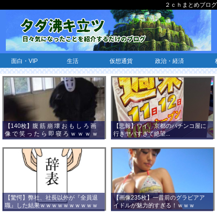
２ｃｈまとめブログ
面白・VIP
生活
仮想通貨
政治・経済
【140枚】腹 筋 崩 壊 お も し ろ 画
【悲報】ワイ、京都のパチンコ屋に
像 で 笑 っ た ら 即 寝 ろ ｗ ｗ ｗ ｗ
行きヤバすぎて絶望...
ｗ ｗ ｗ ｗ ｗ ｗ ｗ ｗ
【驚愕】弊社、社長以外が『全員退
【画像235枚】一昔前のグラビアア
職』した結果ｗｗｗｗｗｗｗｗｗｗ
イドルが魅力的すぎる！ｗｗｗ
ｗｗｗ