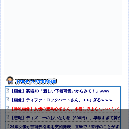
【画像】裏垢JD「新しい下着可愛いからみて！」www
【画像】ティファ・ロックハートさん、エ●すぎるｗｗｗ
【爆乳画像】女優の豊島心桜さん、水着に収まらないハミパイがス
【悲報】ディズニーのおいなり巻（600円）、卑猥すぎて賛否両論w
24歳女優が芸能界引退を突如発表 直筆で「皆様のことがずっと