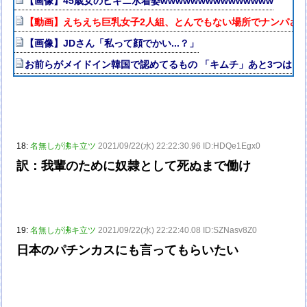
【画像】45歳女のビキニ水着姿wwwwwwwwwwwwwww
【動画】えちえち巨乳女子2人組、とんでもない場所でナンパされ
【画像】JDさん「私って顔でかい...？」
お前らがメイドイン韓国で認めてるもの 「キムチ」あと3つは？
18:
名無しが沸キ立ツ
2021/09/22(水) 22:22:30.96 ID:HDQe1Egx0
訳：我輩のために奴隷として死ぬまで働け
19:
名無しが沸キ立ツ
2021/09/22(水) 22:22:40.08 ID:SZNasv8Z0
日本のパチンカスにも言ってもらいたい