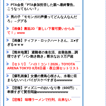
PTA会長「PTA参加拒否した親へ最終警告。
こうなってもいい？」
男の子「モモンガの声優ってどんな人なんだ
ろ」→ググる
【画像】裏垢JD「新しい下着可愛いからみ
て！」www
【画像】ティファ・ロックハートさん、エ●す
ぎるｗｗｗ
【熊本地震】 避難者の食生活、改善急務…調
理できず「パン飽き飽き」断水なお３万戸超
【セトリ】「ハロ！コン！2026」TOYOTA
ARENA TOKYO 8月8日昼・夜公演セットリスト
【爆乳画像】女優の豊島心桜さん、水着に収
まらないハミパイがスケベすぎるwwwwww
【悲報】ディズニーのおいなり巻（600円）、
卑猥すぎて賛否両論wwwwwwwwwwww
【悲報】 味噌ラーメンで行列、出来ない