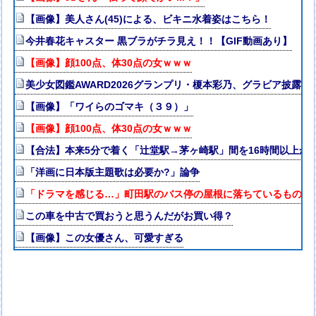
【画像】美人さん(45)による、ビキニ水着姿はこちら！
今井春花キャスター 黒ブラがチラ見え！！【GIF動画あり】
【画像】顔100点、体30点の女ｗｗｗ
美少女図鑑AWARD2026グランプリ・榎本彩乃、グラビア披露
【画像】「ワイらのゴマキ（３９）」
【画像】顔100点、体30点の女ｗｗｗ
【合法】本来5分で着く「辻堂駅→茅ヶ崎駅」間を16時間以上か
「洋画に日本版主題歌は必要か?」論争
「ドラマを感じる…」町田駅のバス停の屋根に落ちているものが“
この車を中古で買おうと思うんだがお買い得？
【画像】この女優さん、可愛すぎる