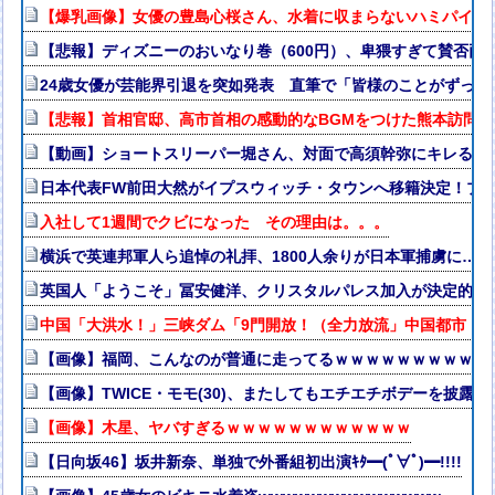
【爆乳画像】女優の豊島心桜さん、水着に収まらないハミパイがス
【悲報】ディズニーのおいなり巻（600円）、卑猥すぎて賛否両論w
24歳女優が芸能界引退を突如発表 直筆で「皆様のことがずっと
【悲報】首相官邸、高市首相の感動的なBGMをつけた熊本訪問
【動画】ショートスリーパー堀さん、対面で高須幹弥にキレるｗ
日本代表FW前田大然がイプスウィッチ・タウンへ移籍決定！プ
入社して1週間でクビになった その理由は。。。
横浜で英連邦軍人ら追悼の礼拝、1800人余りが日本軍捕虜に…
英国人「ようこそ」冨安健洋、クリスタルパレス加入が決定的に
中国「大洪水！」三峡ダム「9門開放！（全力放流」中国都市「
【画像】福岡、こんなのが普通に走ってるｗｗｗｗｗｗｗｗｗｗ
【画像】TWICE・モモ(30)、またしてもエチエチボデーを披露ww
【画像】木星、ヤバすぎるｗｗｗｗｗｗｗｗｗｗｗｗ
【日向坂46】坂井新奈、単独で外番組初出演ｷﾀ━(ﾟ∀ﾟ)━!!!!