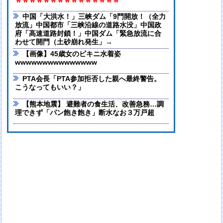
ｗｗｗｗｗｗｗｗｗｗｗｗｗｗｗ
中国「大洪水！」三峡ダム「9門開放！（全力
放流」中国都市「三峡沿線の道路水没」中国政
府「高速道路封鎖！」中国ダム「緊急放流に合
わせて開門（土砂崩れ発生」→
【画像】45歳女のビキニ水着姿
wwwwwwwwwwwwwww
PTA会長「PTA参加拒否した親へ最終警告。
こうなってもいい？」
【熊本地震】 避難者の食生活、改善急務…調
理できず「パン飽き飽き」断水なお３万戸超