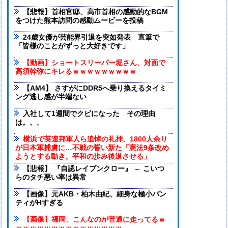
【悲報】首相官邸、高市首相の感動的なBGM
をつけた熊本訪問の感動ムービーを投稿
24歳女優が芸能界引退を突如発表 直筆で
「皆様のことがずっと大好きです」
【動画】ショートスリーパー堀さん、対面で
高須幹弥にキレるｗｗｗｗｗｗｗｗｗ
【AM4】 さすがにDDR5へ乗り換えるタイミ
ング逃し感が半端ない
入社して1週間でクビになった その理由
は。。。
横浜で英連邦軍人ら追悼の礼拝、1800人余り
が日本軍捕虜に…不戦の誓い新た「憲法9条改め
ようとする動き、平和の歩み後退させる」
【悲報】 『自認レイブンクロー』 ← こいつ
らのタチ悪い率は異常
【画像】元AKB・柏木由紀、細身な極小パン
ティがHすぎる
【画像】福岡、こんなのが普通に走ってるｗ