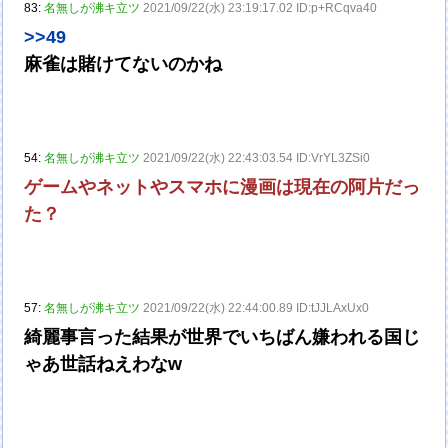
83:
名無しが沸キ立ツ
2021/09/22(水) 23:19:17.02 ID:p+RCqva40
>>49
麻雀は賭けてないのかね
54:
名無しが沸キ立ツ
2021/09/22(水) 22:43:03.54 ID:VrYL3ZSi0
ゲームやネットやスマホに漫画は現在の阿片だっ
た？
57:
名無しが沸キ立ツ
2021/09/22(水) 22:44:00.89 ID:tJJLAxUx0
綺麗事言った結果が世界でいちばん嫌われる国じ
ゃあ世話ねえわなw