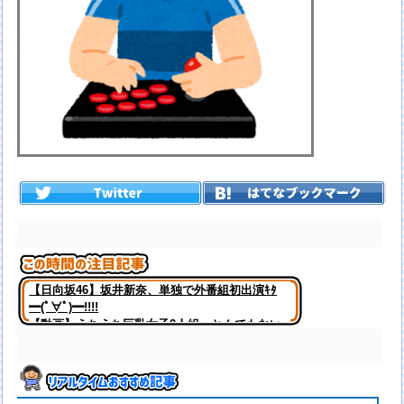
【日向坂46】坂井新奈、単独で外番組初出演ｷﾀ
━(ﾟ∀ﾟ)━!!!!
【動画】えちえち巨乳女子2人組、とんでもない
場所でナンパされてしまうwwwwwww