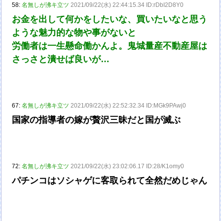
58:
名無しが沸キ立ツ
2021/09/22(水) 22:44:15.34 ID:rDbI2D8Y0
お金を出して何かをしたいな、買いたいなと思う
ような魅力的な物や事がないと
労働者は一生懸命働かんよ。鬼城量産不動産屋は
さっさと潰せば良いが…
67:
名無しが沸キ立ツ
2021/09/22(水) 22:52:32.34 ID:MGk9PAwj0
国家の指導者の嫁が贅沢三昧だと国が滅ぶ
72:
名無しが沸キ立ツ
2021/09/22(水) 23:02:06.17 ID:28/K1omy0
パチンコはソシャゲに客取られて全然だめじゃん