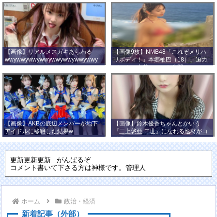
【画像】リアルメスガキあらわる
【画像9枚】NMB48「これぞメリハ
wwywwywwywwywwywwywwywwy
リボディ！」本郷柚巴（18）、迫力
wwy
バストの水着ショット公開！
【画像】AKBの底辺メンバーが地下
【画像】鈴木優香ちゃんとかいう
アイドルに移籍した結果w
『三上悠亜 二世』になれる逸材がコ
チラ
更新更新更新...がんばるぞ
コメント書いて下さる方は神様です。管理人
ホーム
政治・経済
新着記事（外部）