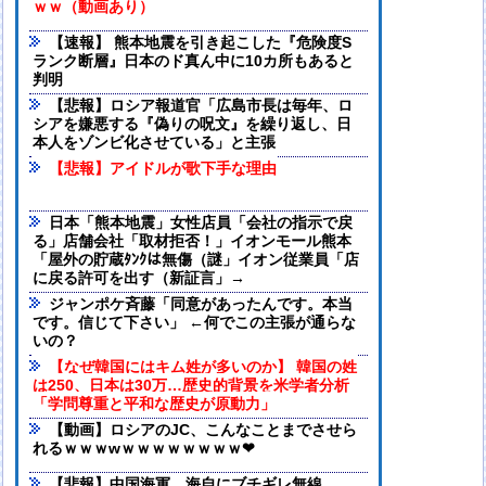
ｗｗ（動画あり）
【速報】 熊本地震を引き起こした『危険度S
ランク断層』日本のド真ん中に10カ所もあると
判明
【悲報】ロシア報道官「広島市長は毎年、ロ
シアを嫌悪する『偽りの呪文』を繰り返し、日
本人をゾンビ化させている」と主張
【悲報】アイドルが歌下手な理由
日本「熊本地震」女性店員「会社の指示で戻
る」店舗会社「取材拒否！」イオンモール熊本
「屋外の貯蔵ﾀﾝｸは無傷（謎」イオン従業員「店
に戻る許可を出す（新証言」→
ジャンポケ斉藤「同意があったんです。本当
です。信じて下さい」 ←何でこの主張が通らな
いの？
【なぜ韓国にはキム姓が多いのか】 韓国の姓
は250、日本は30万…歴史的背景を米学者分析
「学問尊重と平和な歴史が原動力」
【動画】ロシアのJC、こんなことまでさせら
れるｗｗｗwｗｗｗｗｗｗｗｗ❤
【悲報】中国海軍、海自にブチギレ無線