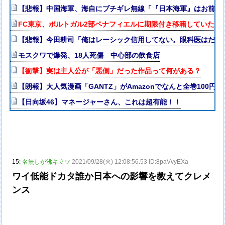
【悲報】中国海軍、海自にブチギレ無線「『日本海軍』はお前た
FC東京、ポルトガル2部ペナフィエルに期限付き移籍していたM
【悲報】今田耕司「俺はレーシック信用してない。眼科医はだれ
モスクワで爆発、18人死傷 中心部の飲食店
【衝撃】実は主人公が「悪側」だった作品って何がある？
【朗報】大人気漫画「GANTZ」がAmazonでなんと全巻100円
【日向坂46】マネージャーさん、これは超有能！！
15:
名無しが沸キ立ツ
2021/09/28(火) 12:08:56.53 ID:8paVvyEXa
ワイ低能ドカタ誰か日本への影響を教えてクレメ
ンス