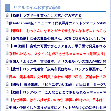
リアルタイムおすすめ記事
【画像】ラブドール買ったけど尻がデカすぎる
伊Autosprint誌：ニューエイ代表渾身のアストンマーチンAM
【悲報】「おっさんになるとガチで食えなくなるぞ…」ってもの
【爆乳画像】女優の豊島心桜さん、水着に収まらないハミパイがス
【GIF動画】 宮城の可愛すぎるチアさん、甲子園で発見される
京都のJKさん、スクイズを成功させるｗｗｗｗｗ（動画あり）
英国人「ようこそ」冨安健洋、クリスタルパレス加入が決定的に
【悲報】ロシア報道官「広島市長は毎年、ロシアを嫌悪する『偽
日本「熊本地震」女性店員「会社の指示で戻る」店舗会社「取材
【朗報】 海邉朱莉、「ビキニデカい動画」が出回る→ミーグリ
【動画】ロシアのJC、こんなことまでさせられるｗｗｗwｗｗｗ
【なぜ韓国にはキム姓が多いのか】 韓国の姓は250、日本は3
中国と仲良くしたほうが日本にメリットだらけなのにそれを理解