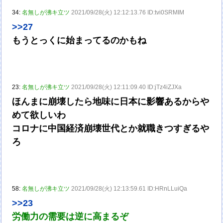
34:
名無しが沸キ立ツ
2021/09/28(火) 12:12:13.76 ID:tvi0SRMIM
>>27
もうとっくに始まってるのかもね
23:
名無しが沸キ立ツ
2021/09/28(火) 12:11:09.40 ID:jTz4iZJXa
ほんまに崩壊したら地味に日本に影響あるからや
めて欲しいわ
コロナに中国経済崩壊世代とか就職きつすぎるや
ろ
58:
名無しが沸キ立ツ
2021/09/28(火) 12:13:59.61 ID:HRnLLuiQa
>>23
労働力の需要は逆に高まるぞ