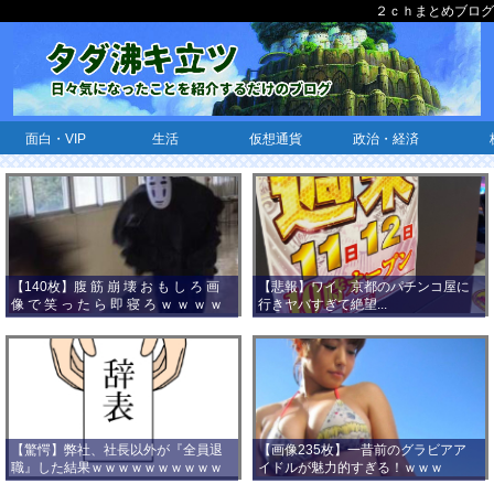
２ｃｈまとめブログ
面白・VIP
生活
仮想通貨
政治・経済
【140枚】腹 筋 崩 壊 お も し ろ 画
【悲報】ワイ、京都のパチンコ屋に
像 で 笑 っ た ら 即 寝 ろ ｗ ｗ ｗ ｗ
行きヤバすぎて絶望...
ｗ ｗ ｗ ｗ ｗ ｗ ｗ ｗ
【驚愕】弊社、社長以外が『全員退
【画像235枚】一昔前のグラビアア
職』した結果ｗｗｗｗｗｗｗｗｗｗ
イドルが魅力的すぎる！ｗｗｗ
ｗｗｗ