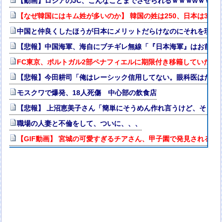
【動画】ロシアのJC、こんなことまでさせられるｗｗｗwｗｗｗ
【なぜ韓国にはキム姓が多いのか】 韓国の姓は250、日本は30
中国と仲良くしたほうが日本にメリットだらけなのにそれを理解
【悲報】中国海軍、海自にブチギレ無線「『日本海軍』はお前た
FC東京、ポルトガル2部ペナフィエルに期限付き移籍していたM
【悲報】今田耕司「俺はレーシック信用してない。眼科医はだれ
モスクワで爆発、18人死傷 中心部の飲食店
【悲報】 上沼恵美子さん「簡単にそうめん作れ言うけど、そうめ
職場の人妻と不倫をして、ついに、、、
【GIF動画】 宮城の可愛すぎるチアさん、甲子園で発見される