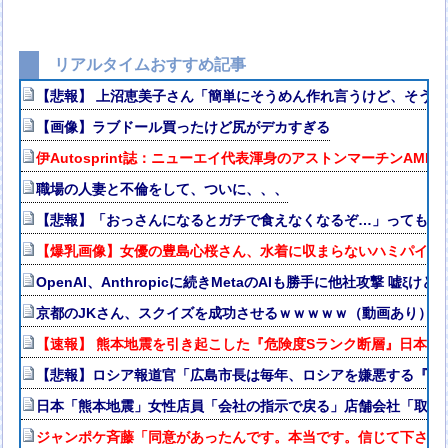
リアルタイムおすすめ記事
【悲報】 上沼恵美子さん「簡単にそうめん作れ言うけど、そう
【画像】ラブドール買ったけど尻がデカすぎる
伊Autosprint誌：ニューエイ代表渾身のアストンマーチンAM
職場の人妻と不倫をして、ついに、、、
【悲報】「おっさんになるとガチで食えなくなるぞ…」ってもの
【爆乳画像】女優の豊島心桜さん、水着に収まらないハミパイがス
OpenAI、Anthropicに続きMetaのAIも勝手に他社攻撃 嘘ξ
京都のJKさん、スクイズを成功させるｗｗｗｗｗ（動画あり）
【速報】 熊本地震を引き起こした『危険度Sランク断層』日本の
【悲報】ロシア報道官「広島市長は毎年、ロシアを嫌悪する『偽
日本「熊本地震」女性店員「会社の指示で戻る」店舗会社「取材
ジャンポケ斉藤「同意があったんです。本当です。信じて下さい