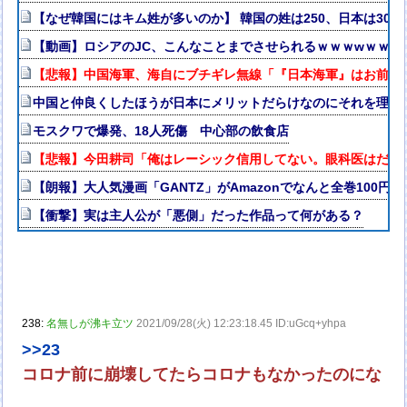
【なぜ韓国にはキム姓が多いのか】 韓国の姓は250、日本は3
【動画】ロシアのJC、こんなことまでさせられるｗｗｗwｗｗｗ
【悲報】中国海軍、海自にブチギレ無線「『日本海軍』はお前た
中国と仲良くしたほうが日本にメリットだらけなのにそれを理解
モスクワで爆発、18人死傷 中心部の飲食店
【悲報】今田耕司「俺はレーシック信用してない。眼科医はだれ
【朗報】大人気漫画「GANTZ」がAmazonでなんと全巻100円
【衝撃】実は主人公が「悪側」だった作品って何がある？
238:
名無しが沸キ立ツ
2021/09/28(火) 12:23:18.45 ID:uGcq+yhpa
>>23
コロナ前に崩壊してたらコロナもなかったのにな