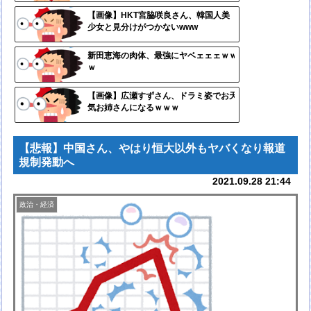
定リ
【画像】HKT宮脇咲良さん、韓国人美
少女と見分けがつかないwww
ンク
自動
新田恵海の肉体、最強にヤベェェェｗｗ
ｗ
更新
ツー
【画像】広瀬すずさん、ドラミ姿でお天
気お姉さんになるｗｗｗ
ル
【悲報】中国さん、やはり恒大以外もヤバくなり報道
規制発動へ
2021.09.28 21:44
政治・経済