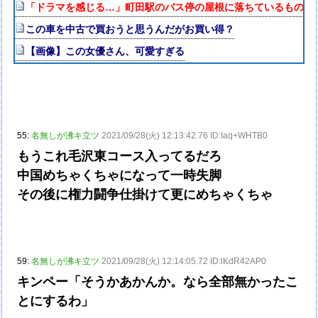
「ドラマを感じる…」町田駅のバス停の屋根に落ちているものが“
この車を中古で買おうと思うんだがお買い得？
【画像】この女優さん、可愛すぎる
55:
名無しが沸キ立ツ
2021/09/28(火) 12:13:42.76 ID:Iaq+WHTB0
もうこれ毛沢東コース入ってるだろ
中国めちゃくちゃになって一時失脚
その後に権力闘争仕掛けて更にめちゃくちゃ
59:
名無しが沸キ立ツ
2021/09/28(火) 12:14:05.72 ID:lKdR42AP0
キンペー「そうかあかんか。なら全部無かったこ
とにするわ」