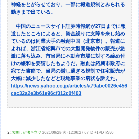
神経をとがらせており、一部に報道規制とみられる
動きまで出ている。
中国のニュースサイト証券時報網が27日までに報
道したところによると、資金繰りに支障を来し始め
ているのは同業大手の融創中国（北京市）。報道に
よれば、浙江省紹興市での大型開発物件の販売が急
激に落ち込み、市当局に不動産市場に対する締め付
けの緩和を要請したもようだ。融創は紹興市政府に
宛てた書簡で、当局の厳し過ぎる規制で住宅販売が
大幅に減少したなどと現地事業の窮状を訴えた。
https://news.yahoo.co.jp/articles/a79abe0026e456
cac32a2e3b61e96cf312c0f403
2:
名無しが沸キ立ツ
2021/09/28(火) 12:06:27.67 ID:+1PDT/Sv0