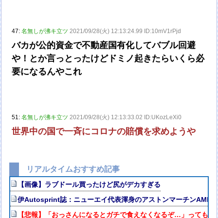
47:
名無しが沸キ立ツ
2021/09/28(火) 12:13:24.99 ID:10mV1rPjd
バカが公的資金で不動産国有化してバブル回避
や！とか言っとったけどドミノ起きたらいくら必
要になるんやこれ
51:
名無しが沸キ立ツ
2021/09/28(火) 12:13:33.02 ID:UKozLeXi0
世界中の国で一斉にコロナの賠償を求めようや
リアルタイムおすすめ記事
【画像】ラブドール買ったけど尻がデカすぎる
伊Autosprint誌：ニューエイ代表渾身のアストンマーチンAM
【悲報】「おっさんになるとガチで食えなくなるぞ…」ってもの