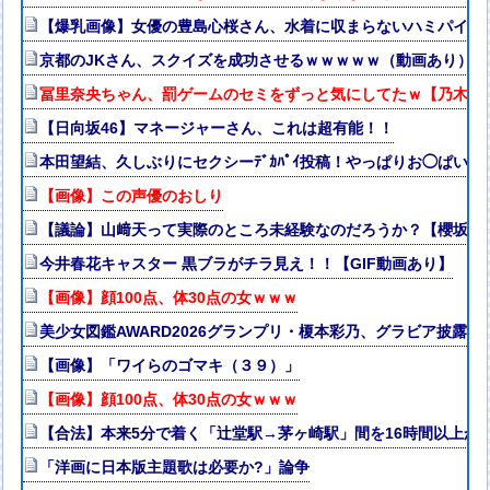
【爆乳画像】女優の豊島心桜さん、水着に収まらないハミパイがス
京都のJKさん、スクイズを成功させるｗｗｗｗｗ（動画あり）
冨里奈央ちゃん、罰ゲームのセミをずっと気にしてたｗ【乃木坂4
【日向坂46】マネージャーさん、これは超有能！！
本田望結、久しぶりにセクシーﾃﾞｶﾊﾟｲ投稿！やっぱりお◯ぱい
【画像】この声優のおしり
【議論】山﨑天って実際のところ未経験なのだろうか？【櫻坂46
今井春花キャスター 黒ブラがチラ見え！！【GIF動画あり】
【画像】顔100点、体30点の女ｗｗｗ
美少女図鑑AWARD2026グランプリ・榎本彩乃、グラビア披露
【画像】「ワイらのゴマキ（３９）」
【画像】顔100点、体30点の女ｗｗｗ
【合法】本来5分で着く「辻堂駅→茅ヶ崎駅」間を16時間以上か
「洋画に日本版主題歌は必要か?」論争