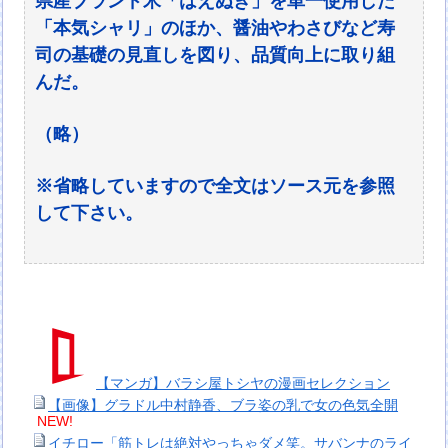
県産ブランド米「はえぬき」を単一使用した
「本気シャリ」のほか、醤油やわさびなど寿
司の基礎の見直しを図り、品質向上に取り組
んだ。
（略）
※省略していますので全文はソース元を参照
して下さい。
【マンガ】バラシ屋トシヤの漫画セレクション
【画像】グラドル中村静香、ブラ姿の乳で女の色気全開
NEW!
イチロー「筋トレは絶対やっちゃダメ笑。サバンナのライ