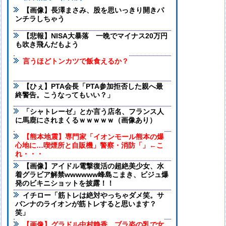
【画像】長澤まさみ、股を思いっきり開きパ
ンチラしちゃう
【悲報】NISA大暴落 一晩でマイナス20万円
も吹き飛んだもよう
言うほどトンカツで飯食えるか？
【ひぇ】PTA会長「PTA参加拒否した親へ最
終警告。こうなってもいい？」
「シャトレーゼ」とか言う店名、フランス人
に馬鹿にされまくるｗｗｗｗｗ（画像あり）
【熊本地震】専門家「イオンモール熊本の爆
心地に…喫煙所と自販機」警察・消防「」←こ
れ・・・
【画像】アイドル電撃復活の超絶美少女、水
着グラビア解禁wwwwww峰島こまき、ビジュ爆
発のビキニショットを披露！！
イチロー「筋トレは絶対やっちゃダメ笑。サ
バンナのライオンが筋トレすると思います？
笑」
【画像】グラドル中村静香、ブラ姿の乳で女