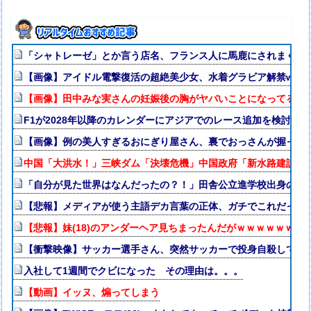
「シャトレーゼ」とか言う店名、フランス人に馬鹿にされまくる
【画像】アイドル電撃復活の超絶美少女、水着グラビア解禁www
【画像】田中みな実さんの妊娠後の胸がヤバいことになってる
F1が2028年以降のカレンダーにアジアでのレース追加を検討、
【画像】例の美人すぎるおにぎり屋さん、裏でおっさんが握って
中国「大洪水！」三峡ダム「決壊危機」中国政府「新水路建設！
「自分が見た世界はなんだったの？！」田舎公立進学校出身の私
【悲報】メディアが使う主語デカ言葉の正体、ガチでこれだった
【悲報】妹(18)のアンダーヘア見ちまったんだがｗｗｗｗｗｗｗｗ
【衝撃映像】サッカー選手さん、突然サッカーで投身自殺してし
入社して1週間でクビになった その理由は。。。
【動画】イッヌ、煽ってしまう