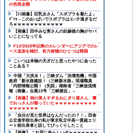
の色気全開
【ｼｺ画像】巨乳女さん「スポブラを着たよ」
ﾊﾟｼｬ→このお○ぱいでスポブラはエ○チ過ぎるだ
ろｗｗｗｗｗｗｗｗｗｗｗｗ
【画像】田中みな実さんの妊娠後の胸がヤバ
いことになってる
F1が2028年以降のカレンダーにアジアでのレ
ース追加を検討、有力候補のひとつは韓国
こいつは本物の天才だと思ったやつに会った
ことある？
中国「大洪水！」三峡ダム「決壊危機」中国
政府「新水路建設！（三峡新水路」現場職員
「内部情報公開！（失踪」湖南省「三峡放流情
報（画像」台風13号「三峡接近」→
【画像】例の美人すぎるおにぎり屋さん、裏
でおっさんが握っていたｗｗｗｗｗｗｗｗｗｗ
ｗｗｗｗｗｗｗ
「自分が見た世界はなんだったの？！」田舎
公立進学校出身の私が東京私立中高一貫超エリ
ート校出身者と話してびっくりしたこと
【画像】 これ同じ色らしいぞｗｗｗｗｗｗｗ