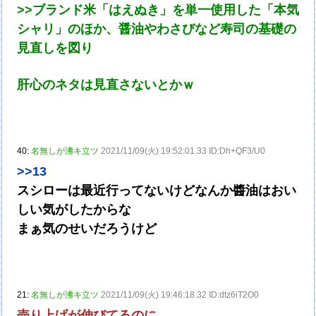
>>ブランド米「はえぬき」を単一使用した「本気
シャリ」のほか、醤油やわさびなど寿司の基礎の
見直しを図り
肝心のネタは見直さないとかｗ
40:
名無しが沸キ立ツ
2021/11/09(火) 19:52:01.33 ID:Dh+QF3/U0
>>13
スシローは最近行ってないけどなんか醬油はおい
しい気がしたからな
まぁ気のせいだろうけど
21:
名無しが沸キ立ツ
2021/11/09(火) 19:46:18.32 ID:dtz6iT2O0
売り上げが伸びてるのに