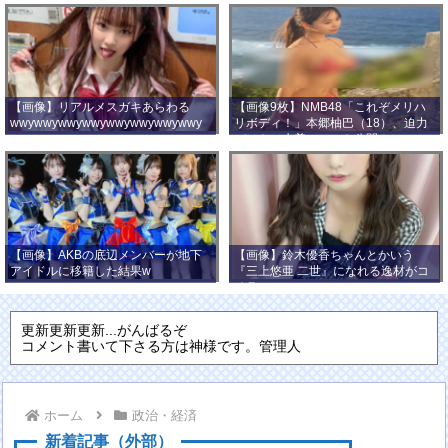
【画像】リアルメスガキあらわる
【画像9枚】NMB48「これぞメリハ
wwywwywwywwywwywwywwywwy
リボディ！」本郷柚巴（18）、迫力
wwy
バストの水着ショット公開！
【画像】AKBの底辺メンバーが地下
【画像】鈴木優香ちゃんとかいう
アイドルに移籍した結果w
『三上悠亜 二世』になれる逸材がコ
チラ
更新更新更新...がんばるぞ
コメント書いて下さる方は神様です。管理人
ホーム
政治・経済
新着記事（外部）