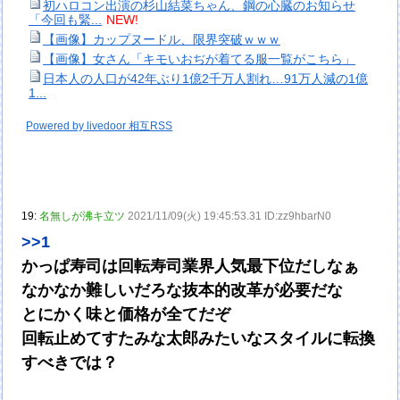
初ハロコン出演の杉山結菜ちゃん、鋼の心臓のお知らせ
「今回も緊...
NEW!
【画像】カップヌードル、限界突破ｗｗｗ
【画像】女さん「キモいおぢが着てる服一覧がこちら」
日本人の人口が42年ぶり1億2千万人割れ…91万人減の1億
1...
Powered by livedoor 相互RSS
19:
名無しが沸キ立ツ
2021/11/09(火) 19:45:53.31 ID:zz9hbarN0
>>1
かっぱ寿司は回転寿司業界人気最下位だしなぁ
なかなか難しいだろな抜本的改革が必要だな
とにかく味と価格が全てだぞ
回転止めてすたみな太郎みたいなスタイルに転換
すべきでは？