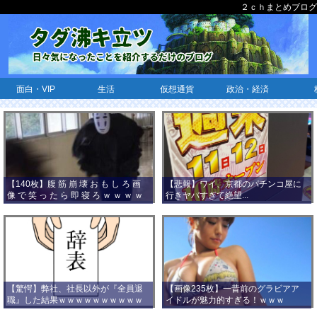
２ｃｈまとめブログ
面白・VIP
生活
仮想通貨
政治・経済
【140枚】腹 筋 崩 壊 お も し ろ 画
【悲報】ワイ、京都のパチンコ屋に
像 で 笑 っ た ら 即 寝 ろ ｗ ｗ ｗ ｗ
行きヤバすぎて絶望...
ｗ ｗ ｗ ｗ ｗ ｗ ｗ ｗ
【驚愕】弊社、社長以外が『全員退
【画像235枚】一昔前のグラビアア
職』した結果ｗｗｗｗｗｗｗｗｗｗ
イドルが魅力的すぎる！ｗｗｗ
ｗｗｗ