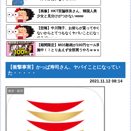
- 固
定リ
【画像】HKT宮脇咲良さん、韓国人美
少女と見分けがつかないwww
ンク
自動
【悲報】中川翔子、お前らが貰ってやら
ないからとてつもなくヤバいことになっ
更新
てるぞｗｗｗ
ツー
【期間限定】MGS動画が100円セール実
施中！！とりあえず全部買うやろｗｗｗ
ル
ｗｗ
【衝撃事実】かっぱ寿司さん、ヤバイことになってい
た・・・・・
2021.11.12 08:14
政治・経済