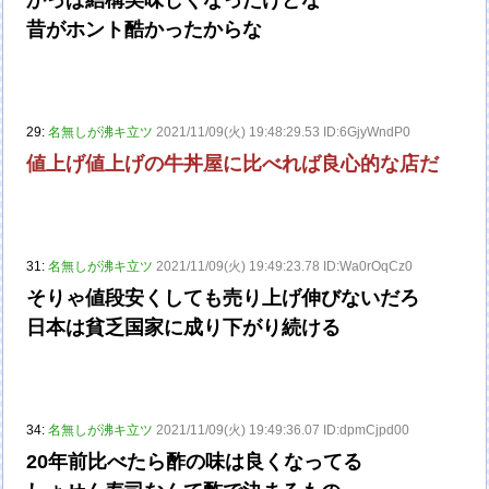
昔がホント酷かったからな
29:
名無しが沸キ立ツ
2021/11/09(火) 19:48:29.53 ID:6GjyWndP0
値上げ値上げの牛丼屋に比べれば良心的な店だ
31:
名無しが沸キ立ツ
2021/11/09(火) 19:49:23.78 ID:Wa0rOqCz0
そりゃ値段安くしても売り上げ伸びないだろ
日本は貧乏国家に成り下がり続ける
34:
名無しが沸キ立ツ
2021/11/09(火) 19:49:36.07 ID:dpmCjpd00
20年前比べたら酢の味は良くなってる