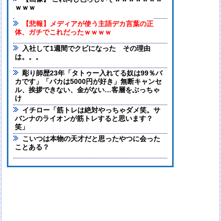
ｗｗｗ
【悲報】メディアが使う主語デカ言葉の正
体、ガチでこれだったｗｗｗｗ
入社して1週間でクビになった その理由
は。。。
彫り師歴23年「タトゥー入れてる奴は99％バ
カです」「バカは5000円が好き」無断キャンセ
ル、挨拶できない、金がない…客層をぶっちゃ
け
イチロー「筋トレは絶対やっちゃダメ笑。サ
バンナのライオンが筋トレすると思います？
笑」
こいつは本物の天才だと思ったやつに会った
ことある？