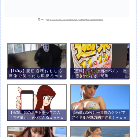
元スレ：
https://asahi.5ch.net/test/read.cgi/newsplus/1636454445/
【140枚】腹 筋 崩 壊 お も し ろ
【悲報】ワイ、京都のパチンコ屋
画 像 で 笑 っ た ら 即 寝 ろ ｗ ｗ
に行きヤバすぎて絶望...
ｗ ｗ ｗ ｗ ｗ ｗ ｗ ｗ ｗ ｗ
【衝撃】昔のポテトチップスの
【画像235枚】一昔前のグラビア
『内容量』、ヤバすぎるｗｗｗｗ
アイドルが魅力的すぎる！ｗｗｗ
ｗｗｗｗ