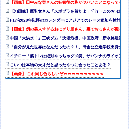
【画像】田中みな実さんの妊娠後の胸がヤバいことになってる
【ｼｺ画像】巨乳女さん「スポブラを着たよ」ﾊﾟｼｬ→このお○ぱ
F1が2028年以降のカレンダーにアジアでのレース追加を検討、
【画像】例の美人すぎるおにぎり屋さん、裏でおっさんが握って
中国「大洪水！」三峡ダム「決壊危機」中国政府「新水路建設！
「自分が見た世界はなんだったの？！」田舎公立進学校出身の私
イチロー「筋トレは絶対やっちゃダメ笑。サバンナのライオンが
こいつは本物の天才だと思ったやつに会ったことある？
【画像】 これ同じ色らしいぞｗｗｗｗｗｗｗｗｗｗ