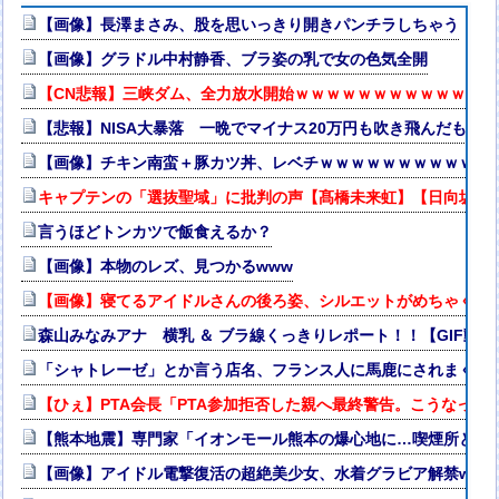
【画像】長澤まさみ、股を思いっきり開きパンチラしちゃう
【画像】グラドル中村静香、ブラ姿の乳で女の色気全開
【CN悲報】三峡ダム、全力放水開始ｗｗｗｗｗｗｗｗｗｗｗｗ 
【悲報】NISA大暴落 一晩でマイナス20万円も吹き飛んだもよう
【画像】チキン南蛮＋豚カツ丼、レベチｗｗｗｗｗｗｗｗｗｗｗ
キャプテンの「選抜聖域」に批判の声【髙橋未来虹】【日向坂46
言うほどトンカツで飯食えるか？
【画像】本物のレズ、見つかるwww
【画像】寝てるアイドルさんの後ろ姿、シルエットがめちゃくち
森山みなみアナ 横乳 ＆ ブラ線くっきりレポート！！【GIF動画
「シャトレーゼ」とか言う店名、フランス人に馬鹿にされまくる
【ひぇ】PTA会長「PTA参加拒否した親へ最終警告。こうなって
【熊本地震】専門家「イオンモール熊本の爆心地に…喫煙所と自
【画像】アイドル電撃復活の超絶美少女、水着グラビア解禁www