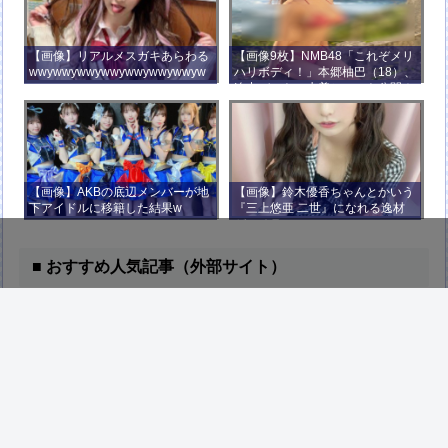
【画像】リアルメスガキあらわる
【画像9枚】NMB48「これぞメリ
wwywwywwywwywwywwywwyw
ハリボディ！」本郷柚巴（18）、
wywwy
迫力バストの水着ショット公開！
【画像】AKBの底辺メンバーが地
【画像】鈴木優香ちゃんとかいう
下アイドルに移籍した結果w
『三上悠亜 二世』になれる逸材
がコチラ
■ おすすめ人気記事（外部サイト）
【悲報】 おわり。
1
イチロー「筋トレは絶対やっちゃダメ笑。サ
2
バンナのライオンが筋トレすると思います？
笑」
外国人「とてつもない逸材がいる」15歳FW
3
礒部怜夢、衝撃ゴールでリバプールU15撃破！
海外ファン絶賛！【海外の反応】
【敗戦】 西武ファン集合（2026.8.9）
4