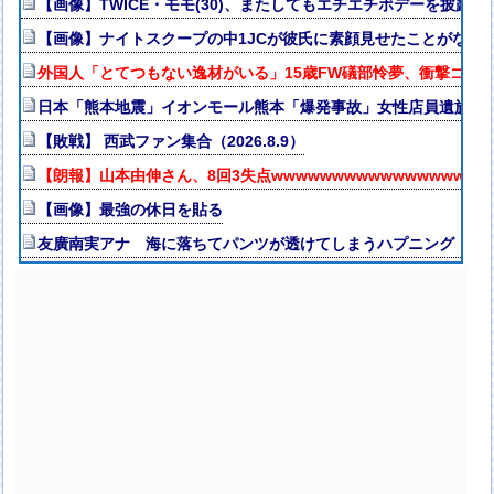
【画像】TWICE・モモ(30)、またしてもエチエチボデーを披露ww
【画像】ナイトスクープの中1JCが彼氏に素顔見せたことがなく
外国人「とてつもない逸材がいる」15歳FW礒部怜夢、衝撃ゴー
日本「熊本地震」イオンモール熊本「爆発事故」女性店員遺族「
【敗戦】 西武ファン集合（2026.8.9）
【朗報】山本由伸さん、8回3失点wwwwwwwwwwwwwwwwww
【画像】最強の休日を貼る
友廣南実アナ 海に落ちてパンツが透けてしまうハプニング！！【