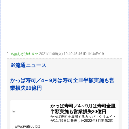
1:
名無しが沸キ立ツ
2021/11/09(火) 19:40:45.46 ID:IlKUxEv19
※流通ニュース
かっぱ寿司／4～9月は寿司全皿半額実施も営
業損失20億円
かっぱ寿司／4～9月は寿司全皿
半額実施も営業損失20億円
かっぱ寿司を展開するカッパ・クリエイト
が11月9日に発表した2022年3月期第2四
半期決算によると、売上高330億9200万
www.ryutsuu.biz
円（前年同期比7.6％増）、営業損失20億