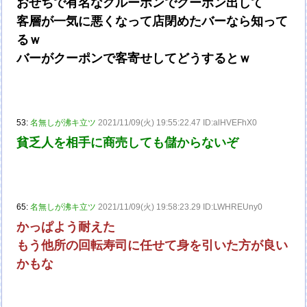
おせちで有名なグルーポンでクーポン出して
客層が一気に悪くなって店閉めたバーなら知って
るｗ
バーがクーポンで客寄せしてどうするとｗ
53:
名無しが沸キ立ツ
2021/11/09(火) 19:55:22.47 ID:alHVEFhX0
貧乏人を相手に商売しても儲からないぞ
65:
名無しが沸キ立ツ
2021/11/09(火) 19:58:23.29 ID:LWHREUny0
かっぱよう耐えた
もう他所の回転寿司に任せて身を引いた方が良い
かもな