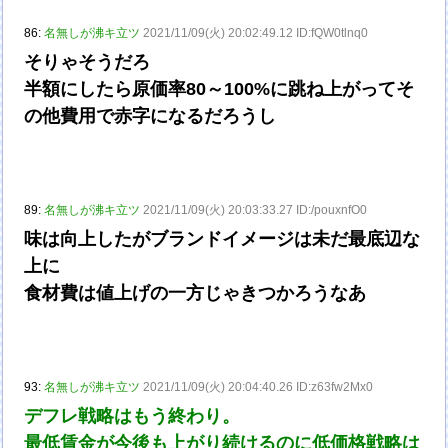
86:
名無しが沸キ立ツ
2021/11/09(火) 20:02:49.12 ID:fQW0tlnq0
そりゃそうだろ
半額にしたら原価率80～100%に跳ね上がってそ
の他費用で赤字になるだろうし
89:
名無しが沸キ立ツ
2021/11/09(火) 20:03:33.27 ID:/pouxnfO0
味は向上したがブランドイメージは未だ最底辺な
上に
食材費は値上げの一方じゃきつかろうなあ
93:
名無しが沸キ立ツ
2021/11/09(火) 20:04:40.26 ID:z63fw2Mx0
デフレ戦略はもう終わり。
最低賃金が今後も上がり続けるのに低価格戦略は