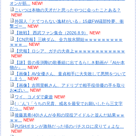
オンが筋...
NEW!
こいつは本物の天才だと思ったやつに会ったことある？
NEW!
外国人「とてつもない逸材がいる」15歳FW礒部怜夢、衝
撃ゴー...
NEW!
【敗戦】 西武ファン集合（2026.8.9）
NEW!
【CN悲報】三峡ダム、全力放水開始ｗｗｗｗｗｗｗｗｗ
ｗｗｗ ...
NEW!
【悲報】ロシア、ガチの大炎上ｗｗｗｗｗｗｗｗｗｗｗｗ
NEW!
【謎】昔の長渕剛の歌番組に出てるらしき動画が『AIか本
物か』...
NEW!
【画像】AV女優さん、童貞相手に大失敗して悪態をついて
しまう...
NEW!
【画像】吉岡里帆さん、アドリブで相手役俳優の手を取り
お●ぱい...
NEW!
ワイ、コメダで豪遊
NEW!
(；´ん`)「うちの兄貴、戒名を最安でお願いしたら三文字
だっ...
NEW!
後藤真希(40)さんが令和の現役アイドルと並んだ結果ｗｗ
ｗｗ...
NEW!
PUSHボタンが激熱だった頃のパチスロに戻りてぇよな…
NEW!