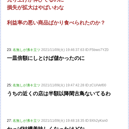
損失が拡大はやばいわな
利益率の悪い商品ばかり食べられたのか？
23:
名無しが沸キ立ツ
2021/11/09(火) 19:46:37.63 ID:F5bwo7YZ0
一皿倍額にしとけば儲かったのに
25:
名無しが沸キ立ツ
2021/11/09(火) 19:47:42.28 ID:zCUiVef00
うちの近くの店は半額以降閑古鳥ないてるわ
27:
名無しが沸キ立ツ
2021/11/09(火) 19:48:18.35 ID:9Xh2yKsn0
かっぱ結構美味しくなったけどな