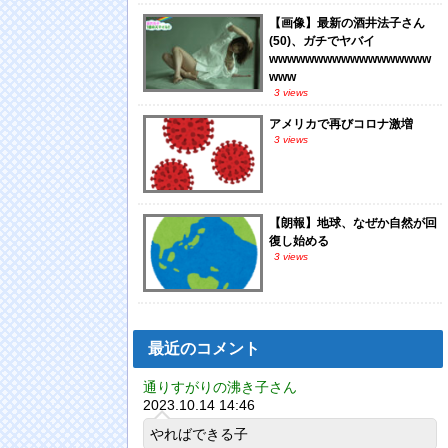
【画像】最新の酒井法子さん
(50)、ガチでヤバイ
wwwwwwwwwwwwwwwwww
www
3 views
アメリカで再びコロナ激増
3 views
【朗報】地球、なぜか自然が回
復し始める
3 views
最近のコメント
通りすがりの沸き子さん
2023.10.14 14:46
やればできる子