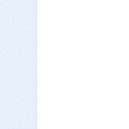
クレーンゲームの景品で乳酸菌飲料をゲット
体調が悪化してしまい……
NEW!
海外「日本なんて行くんじゃなかった…」 日
者、帰国後『本家』に失望する事態に
NEW!
堤礼実アナ 「朗読劇」ヴィジュアル撮影！！
【日向坂46】初日から激アツの内容！！『三期
ポまとめ
NEW!
玄関に蟹が現れたぞ。（※画像あり）
NEW!
【急募】「みんな仕事帰りに家で何してんの
日本人の人口が42年ぶり1億2千万人割れ…91万
ドイツ人男性がランニングシューズで富士登山
Powered by livedoor 相互RSS