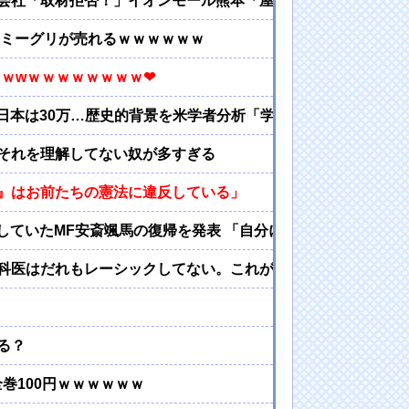
会社「取材拒否！」イオンモール熊本「屋外の貯蔵ﾀﾝｸは無傷
→ミーグリが売れるｗｗｗｗｗｗ
ｗwｗｗｗｗｗｗｗｗ❤
、日本は30万…歴史的背景を米学者分析「学問尊重と平和な歴
それを理解してない奴が多すぎる
』はお前たちの憲法に違反している」
していたMF安斎颯馬の復帰を発表 「自分にできることを精一
科医はだれもレーシックしてない。これが答えやんか」
る？
全巻100円ｗｗｗｗｗｗ