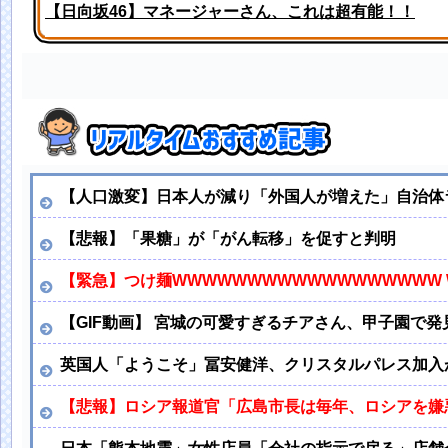
【日向坂46】マネージャーさん、これは超有能！！
冨里奈央ちゃん、罰ゲームのセミをずっと気にしてたｗ
【人口激変】日本人が減り「外国人が増えた」自治体ラン
【悲報】「果糖」が「がん転移」を促すと判明
【緊急】つけ麺WWWWWWWWWWWWWWWWWW 
【GIF動画】 宮城の可愛すぎるチアさん、甲子園で発
英国人「ようこそ」冨安健洋、クリスタルパレス加入
【悲報】ロシア報道官「広島市長は毎年、ロシアを嫌