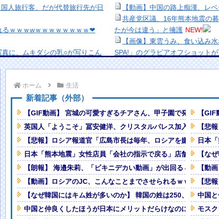
中国人旅行客、だが代替旅行先が日
【動画】中国の路上痴漢、レベ
共産党区議、16年熊本地震の
れるｗｗｗwｗｗｗｗｗｗｗｗ❤
たが今は違う」と擁護
NEW!
【画像】東雲うみ、食い込み水着
写真に、ムキダシの乳○が写りこん
SPA!」のグラビアオフショット
【緊急】キオクシア、時間外取
けなのにそれを理解してない奴が多
【生き残り術】町中華は酒が飲
ホーム
生活
出来ないし。
F1プロジェクトを経験した専門家
美少女図鑑AWARD2026グ
新着記事（外部）
い！！
【GIF動画】 宮城の可愛すぎるチアさん、甲子園で発見される
【GI
ない。眼科医はだれもレーシックし
熊本地震、「九州自動車道は混
英国人「ようこそ」冨安健洋、クリスタルパレス加入が決定的
【悲報
ナなどに批判殺到 全国紙記者「
【悲報】ロシア報道官「広島市長は毎年、ロシアを嫌悪する『
日本「
ｗｗｗｗｗｗｗｗｗ
NEW!
の責務」「情報を取り上げること
すぎて5年間の出場停止処分に。
【画像】顔100点、体30点の
日本「熊本地震」女性店員「会社の指示で戻る」店舗会社「取材
【なぜ
「洋画に日本版主題歌は必要か
【朗報】 海邉朱莉、「ビキニデカい動画」が出回る→ミーグリ
【動画
弾かず暴れてるだけのおじさんがバ
【悲報】職場で無能判定された
【動画】ロシアのJC、こんなことまでさせられるｗｗｗwｗｗ
【悲報
【なぜ韓国にはキム姓が多いのか】 韓国の姓は250、日本は
中国と
ップを大胆露出wwwww「週刊
中国と仲良くしたほうが日本にメリットだらけなのにそれを理
モスク
NEW!