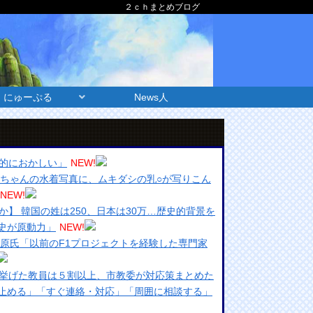
２ｃｈまとめブログ
にゅーぷる
News人
的におかしい」
NEW!
愛ちゃんの水着写真に、ムキダシの乳○が写りこん
NEW!
】 韓国の姓は250、日本は30万…歴史的背景を
史が原動力」
NEW!
折原氏「以前のF1プロジェクトを経験した専門家
挙げた教員は５割以上、市教委が対応策まとめた
止める」「すぐ連絡・対応」「周囲に相談する」