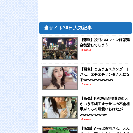
当サイト30日人気記事
【悲報】渋谷ハロウィンほぼ完
全復活してしまう
5 views
【画像】まぁまぁスタンダード
さん、エチエチサンタさんにな
るwwwwwwwwwww
5 views
【画像】RADWIMPS桑原彰と
かいう不細工オッサンの不倫相
手がくっそ可愛いわけだが
wwwwwwwwww
4 views
【衝撃】かっぱ寿司さん、とん