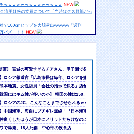
チｗｗｗｗｗｗｗｗｗｗｗｗｗｗ
NEW!
募金流用疑惑の党員について「当時はクズ野郎だっ
で100cmヒップを大胆露出wwwww「週刊
が万バズ！！！
NEW!
引で大暴騰
めるからな。ラーメン屋は酒がなくて食う事しか
ランプリ・榎本彩乃、グラビア披露！透明感が凄
F動画】 宮城の可愛すぎるチアさん、甲子園で発見される
んでない」と実況しながら被災地へ向かう有名ア
に！メディカル検査をパス！現地サポが歓迎！アーセナルファンも祝福
】ロシア報道官「広島市長は毎年、ロシアを嫌悪する『偽りの呪文』を
最新の状況をいち早く伝えることは報道機関として
偽りの呪文』を繰り返し、日本人をゾンビ化させている」と主張
熊本地震」女性店員「会社の指示で戻る」店舗会社「取材拒否！」イオ
には大きな意義がある」
女ｗｗｗ
拒否！」イオンモール熊本「屋外の貯蔵ﾀﾝｸは無傷（謎」イオン従業
韓国にはキム姓が多いのか】 韓国の姓は250、日本は30万…歴史的
?」論争
が売れるｗｗｗｗｗｗ
】ロシアのJC、こんなことまでさせられるｗｗｗwｗｗｗｗｗｗｗｗ❤
人間って割とガチめに差別されるよな・・・
ｗｗｗｗｗｗ❤
】中国海軍、海自にブチギレ無線「『日本海軍』はお前たちの憲法に違
30万…歴史的背景を米学者分析「学問尊重と平和な歴史が原動力」
仲良くしたほうが日本にメリットだらけなのにそれを理解してない奴が
解してない奴が多すぎる
ワで爆発、18人死傷 中心部の飲食店