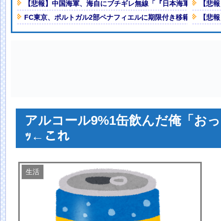
、だが飲んでみると妙に酸っぱくて
【悲報】中国海軍、海自にブチギレ無線「『日本海軍』はお前
【悲報
Powered by livedoor 相互RSS
FC東京、ポルトガル2部ペナフィエルに期限付き移籍していた
【悲報
本を知ってしまったディズニー信
【GIF動画あり】
NEW!
生LIVE』大阪公演のセトリ・レ
？」←これ・・・・
NEW!
人減の1億1973万人
 「足をくじいて動けない」
アルコール9%1缶飲んだ俺「おっ
ｯ←これ
生活