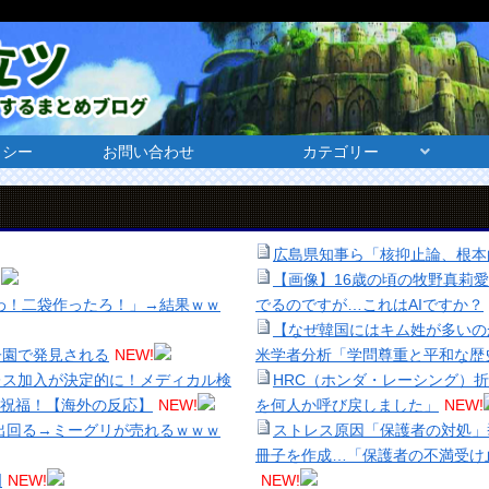
リシー
お問い合わせ
カテゴリー
広島県知事ら「核抑止論、根本
!
【画像】16歳の頃の牧野真莉
わ！二袋作ったろ！」→結果ｗｗ
でるのですが…これはAIですか？
【なぜ韓国にはキム姓が多いのか
子園で発見される
NEW!
米学者分析「学問尊重と平和な歴
レス加入が決定的に！メディカル検
HRC（ホンダ・レーシング）
祝福！【海外の反応】
NEW!
を何人か呼び戻しました」
NEW!
出回る→ミーグリが売れるｗｗｗ
ストレス原因「保護者の対処」
冊子を作成…「保護者の不満受け
明
NEW!
NEW!