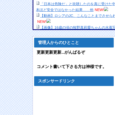
「日本は危険だ」と吹聴したのを真に受けた
本ほど安全ではなかった結果……他
NEW!
【動画】ロシアのJC、こんなことまでさせら
NEW!
【画像】16歳の頃の牧野真莉愛ちゃんの水着
でるのですが…これはAIですか？
NEW!
中国と仲良くしたほうが日本にメリットだら
管理人からのひとこと
すぎる
NEW!
HRC（ホンダ・レーシング）折原氏「以前の
更新更新更新...がんばるぞ
を何人か呼び戻しました」
NEW!
【悲報】今田耕司「俺はレーシック信用して
コメント書いて下さる方は神様です。
てない。これが答えやんか」
NEW!
【動画】中国の路上痴漢、レベチｗｗｗｗｗ
【動画】ブラジルの女子フットサル選手が極悪
スポンサードリンク
NEW!
【悲報】人気ロックバンドメンバーで楽器も
ンドから永久追放されてしまう・・・
NEW!
【画像】東雲うみ、食い込み水着で100cmヒ
SPA!」のグラビアオフショットが万バズ！！！