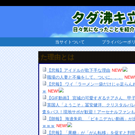
当サイトついて
プライバシーポ
急騰した理由とは
【悲報】アイドルが歌下手な理由
NEW!
職場の人妻と不倫をして、ついに、、、
NEW
【悲報】 ワイ「ラーメン一袋だけじゃ足らん
ｗ
NEW!
【GIF動画】 宮城の可愛すぎるチアさん、甲
英国人「ようこそ」冨安健洋、クリスタルパ
査をパス！現地サポが歓迎！アーセナルファンも
【朗報】 海邉朱莉、「ビキニデカい動画」が
ｗｗｗ
NEW!
【悲報】「果糖」が「がん転移」を促すと判