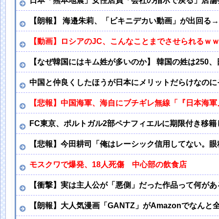
日本「熊本地震」女性店員「会社の指示で戻る」店舗
【朗報】 海邉朱莉、「ビキニデカい動画」が出回る
【動画】ロシアのJC、こんなことまでさせられるｗｗ
【なぜ韓国にはキム姓が多いのか】 韓国の姓は250
中国と仲良くしたほうが日本にメリットだらけなのに
【悲報】中国海軍、海自にブチギレ無線「『日本海軍
FC東京、ポルトガル2部ペナフィエルに期限付き移籍
【悲報】今田耕司「俺はレーシック信用してない。眼
モスクワで爆発、18人死傷 中心部の飲食店
【衝撃】実は主人公が「悪側」だった作品って何があ
【朗報】大人気漫画「GANTZ」がAmazonでなんと