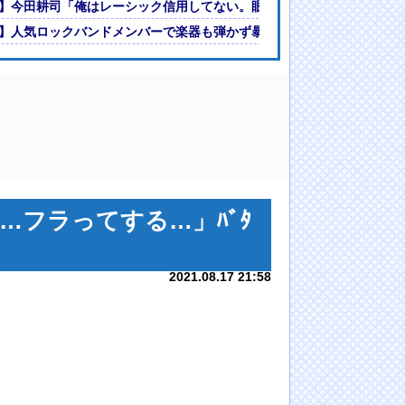
たちの憲法に違反している」
】今田耕司「俺はレーシック信用してない。眼科医はだれもレーシック
MF安斎颯馬の復帰を発表 「自分にできることを精一杯頑張ります」
】人気ロックバンドメンバーで楽器も弾かず暴れてるだけのおじさんが
…フラってする…」ﾊﾞﾀ
2021.08.17 21:58