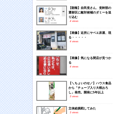
【朗報】自民党さん、党幹部の
選挙区に敵対候補のダミーを送
り込む
4 views
【画像】近所にヤベエ床屋、現
る・・・・・
4 views
【画像】気になる閉店が見つか
る
4 views
【＼ちょいのせ／】ハウス食品
から「チューブ入り大根おろ
し」発売。開発に5年以上
3 views
立体絵挑戦してみた
3 views