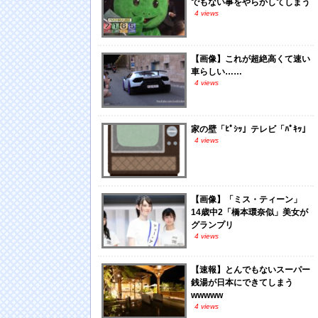
でもない事をやらかしてしまう
4 views
【画像】これが超絶高くて速い
車らしい……
4 views
家の壁「ﾋﾟｼｯ」テレビ「ﾊﾟｷｯ」
4 views
【画像】「ミス・ティーン」
14歳中2「橋本環奈似」美女が
グランプリ
4 views
【速報】とんでもないスーパー
銭湯が日本にできてしまう
wwwww
4 views