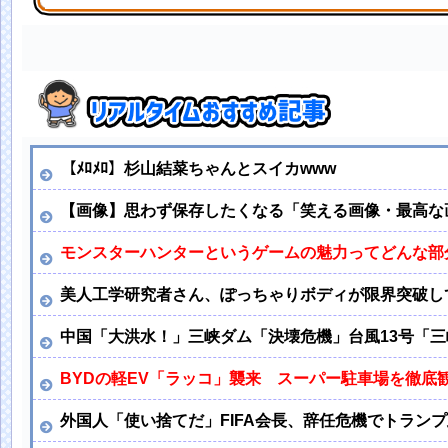
金村美玖が「坂道ダンス選抜」の画像を公開！【おすし】
【ﾒﾛﾒﾛ】杉山結菜ちゃんとスイカwww
【画像】思わず保存したくなる「笑える画像・最高な
モンスターハンターというゲームの魅力ってどんな部
美人工学研究者さん、ぽっちゃりボディが限界突破し
中国「大洪水！」三峡ダム「決壊危機」台風13号「三
BYDの軽EV「ラッコ」襲来 スーパー駐車場を徹底
外国人「使い捨てだ」FIFA会長、辞任危機でトラン