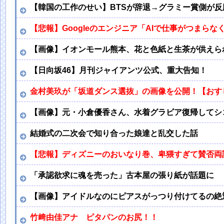
【韓国の工作のせい】BTSが辞退→グラミー賞側が反
【悲報】Googleのエンジニア「AIで仕事がつまらな
【画像】イオンモール熊本、花と色紙と生茶が供えら
【日向坂46】月刊ジャイアンツ公式、重大告知！
金村美玖が「坂道ダンス選抜」の画像を公開！【おすし
【画像】元・小倉優香さん、水着グラビア復帰してシ
結婚式の二次会で知り合った娘達と乱交した話
【悲報】ディズニーのおいなり巻、卑猥すぎて賛否両
「承認欲求に魂を売った」古本屋の張り紙が話題に
【画像】アイドルなのにピアスがっつり付けてるの絶
竹﨑由佳アナ ピタパンのお尻！！