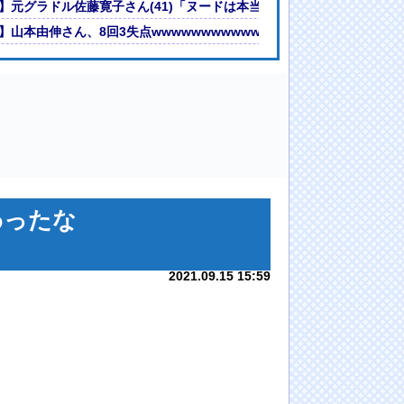
46・櫻坂46・日向坂46】
】元グラドル佐藤寛子さん(41)「ヌードは本当はやりたくなかった」（
くるｗ
】山本由伸さん、8回3失点wwwwwwwwwwwwwwwwwwww
わったな
2021.09.15 15:59