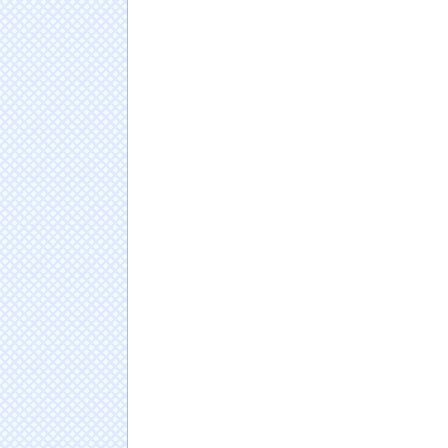
海外「日本人はなんて気高いんだ！」 英高級
姿に世界が衝撃
NEW!
元れいわ新選組代表・山本太郎さん、現在の
TOKIO～光を求めて～ 二部 第１１５話
NE
韓国人観光客、福岡のレストランで店員が洗
りか、日本は不潔な国みたいにSNSで拡散！
NE
【放送事故】昔のドラマのレ◯プシーン、今
【悲報】黒柳徹子(92)がはま寿司で食いまく
ｗｗｗｗｗｗｗｗｗｗｗｗ
NEW!
中居正広さん、熊本に多額の寄付していた。
と公表してない」
NEW!
日本人の人口が42年ぶり1億2千万人割れ…91万
ドイツ人男性がランニングシューズで富士登山
Powered by livedoor 相互RSS