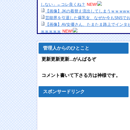
しない」←コレ良くね？
NEW!
【画像】JKの着替え流出してしまうｗｗｗw
芸能界を引退した爆乳女、なぜか今もSNSで
【画像】AV女優さん、たまたま路上でインタ
ｗｗｗｗｗ
NEW!
NHKでも性加害！番組出演者Ｘ特定なら降板
働組合を頼ったワケ
NEW!
管理人からのひとこと
【悲報】岸谷蘭丸「喫煙者の権利がマジで侵
ってるんだ」
NEW!
更新更新更新...がんばるぞ
【画像】東雲うみ、食い込み水着で100cmヒ
SPA!」のグラビアオフショットが万バズ！！！
コメント書いて下さる方は神様です。
みい山作者・亜月ねねちゃんがチョロくて可愛い
NEW!
トラウデン直美キャスター うっすらと谷間の
スポンサードリンク
【画像】絵師「サイゼにいた女児描いた！」
wwwwwwwwwwwwwwwwwww
NEW!
英BBC：アストンマーチン内部の分析ではホン
秒遅れらしい
NEW!