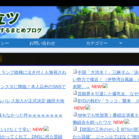
リシー
お問い合わせ
カテゴリー
でトランプ政権に泣き付くも無視され
中国「大洪水！」三峡ダム「決
い勢力で接近！（伊勢湾台風級」
ンスタに降臨！本人以外のSNSで
未聞」→
NEW!
芸能界を引退した爆乳女、なぜ
ルパレス加入が正式決定 鎌田大地
BYDの軽EV「ラッコ」襲来
NEW!
味もなかった件ｗｗｗｗｗｗｗｗ
NHKでも性加害！番組出演者
働組合を頼ったワケ
NEW!
いといけなくて辛い
NEW!
【韓国の工作のせい】BTSが
預かってくれて、DNSに何も登録
から目線” ジャンルではなく“地