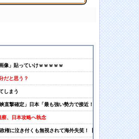
【乃木坂46・櫻坂46・日向坂46】
画像」貼っていけｗｗｗｗｗ
分だと思う？
てしまう
峡直撃確定」日本「最も強い勢力で接近！（伊勢湾台風級」台風
観察、日本攻略へ執念
プ政権に泣き付くも無視されて海外失笑！【海外の反応】