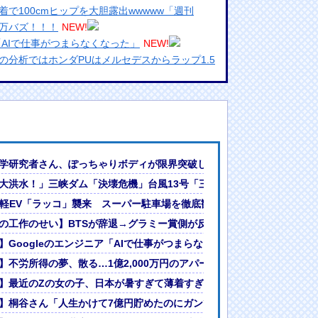
で100cmヒップを大胆露出wwwww「週刊
が万バズ！！！
NEW!
「AIで仕事がつまらなくなった」
NEW!
の分析ではホンダPUはメルセデスからラップ1.5
引で大暴騰
めるからな。ラーメン屋は酒がなくて食う事しか
ランプリ・榎本彩乃、グラビア披露！透明感が凄
学研究者さん、ぽっちゃりボディが限界突破してしまう
んでない」と実況しながら被災地へ向かう有名ア
定」日本「最も強い勢力で接近！（伊勢湾台風級」台風13号と15号「
大洪水！」三峡ダム「決壊危機」台風13号「三峡直撃確定」日本「最も
最新の状況をいち早く伝えることは報道機関として
本攻略へ執念
の軽EV「ラッコ」襲来 スーパー駐車場を徹底観察、日本攻略へ執念
には大きな意義がある」
女ｗｗｗ
泣き付くも無視されて海外失笑！【海外の反応】
の工作のせい】BTSが辞退→グラミー賞側が反応、コメントににじむ“
?」論争
ントににじむ“上から目線” ジャンルではなく“地域”で分ける「アジア
】Googleのエンジニア「AIで仕事がつまらなくなった」
人間って割とガチめに差別されるよな・・・
」
】不労所得の夢、散る…1億2,000万円のアパート購入から半年後 5
・
】最近のZの女の子、日本が暑すぎて薄着すぎるｗｗｗｗｗ
】桐谷さん「人生かけて7億円貯めたのにガンで死ぬかも。もっと素直