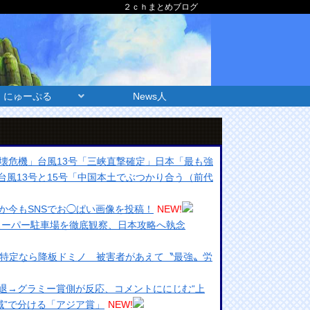
２ｃｈまとめブログ
にゅーぷる
News人
壊危機」台風13号「三峡直撃確定」日本「最も強
台風13号と15号「中国本土でぶつかり合う（前代
か今もSNSでお◯ぱい画像を投稿！
NEW!
 スーパー駐車場を徹底観察、日本攻略へ執念
Ｘ特定なら降板ドミノ 被害者があえて〝最強〟労
辞退→グラミー賞側が反応、コメントににじむ“上
域”で分ける「アジア賞」
NEW!