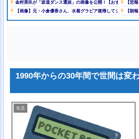
紙も驚愕した極限の中の日本人の
金村美玖が「坂道ダンス選抜」の画像を公開！【おすし】【乃木坂
【悲報
Powered by livedoor 相互RSS
【画像】元・小倉優香さん、水着グラビア復帰してシコらせに
【朗報
様子がこちらｗｗｗｗｗ
NEW!
W!
い物をする姿を勝手に撮影するばか
W!
見るとアウトすぎる・・・
NEW!
った結果ｗｗｗｗｗｗｗｗｗｗｗｗ
知人「誰にも知られなくてもいい、
1990年からの30年間で世間は変
人減の1億1973万人
 「足をくじいて動けない」
生活