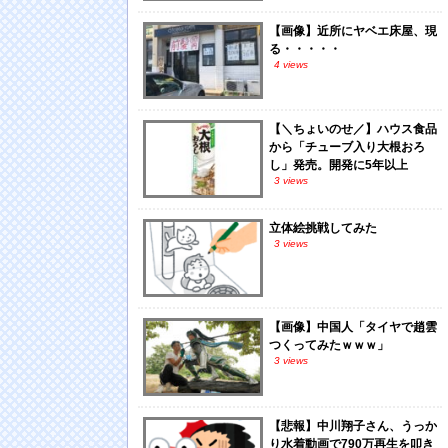
【画像】近所にヤベエ床屋、現
る・・・・・
4 views
【＼ちょいのせ／】ハウス食品
から「チューブ入り大根おろ
し」発売。開発に5年以上
3 views
立体絵挑戦してみた
3 views
【画像】中国人「タイヤで趙雲
つくってみたｗｗｗ」
3 views
【悲報】中川翔子さん、うっか
り水着動画で790万再生を叩き