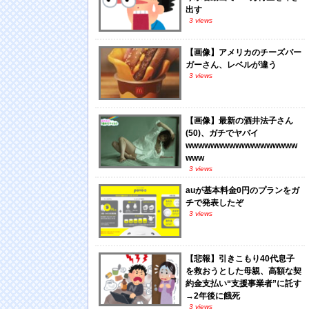
出す
3 views
【画像】アメリカのチーズバー
ガーさん、レベルが違う
3 views
【画像】最新の酒井法子さん
(50)、ガチでヤバイ
wwwwwwwwwwwwwwwwww
www
3 views
auが基本料金0円のプランをガ
チで発表したぞ
3 views
【悲報】引きこもり40代息子
を救おうとした母親、高額な契
約金支払い“支援事業者”に託す
→2年後に餓死
3 views