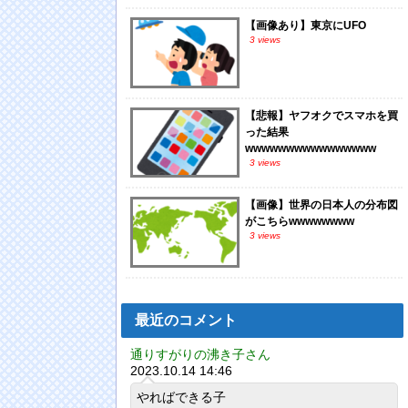
【画像あり】東京にUFO
3 views
【悲報】ヤフオクでスマホを買
った結果
wwwwwwwwwwwwwwww
3 views
【画像】世界の日本人の分布図
がこちらwwwwwwww
3 views
最近のコメント
通りすがりの沸き子さん
2023.10.14 14:46
やればできる子