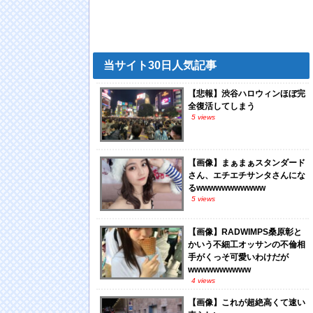
当サイト30日人気記事
【悲報】渋谷ハロウィンほぼ完
全復活してしまう
5 views
【画像】まぁまぁスタンダード
さん、エチエチサンタさんにな
るwwwwwwwwwww
5 views
【画像】RADWIMPS桑原彰と
かいう不細工オッサンの不倫相
手がくっそ可愛いわけだが
wwwwwwwwww
4 views
【画像】これが超絶高くて速い