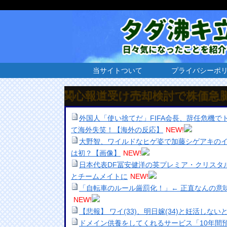
当サイトついて
プライバシーポ
収関心報道受け売却検討で株価急騰
外国人「使い捨てだ」FIFA会長、辞任危機
て海外失笑！【海外の反応】
NEW!
大野智、ワイルドなヒゲ姿で加藤シゲアキのイ
は初？【画像】
NEW!
日本代表DF冨安健洋の英プレミア・クリスタ
とチームメイトに
NEW!
「自転車のルール厳罰化！」← 正直なんの意
NEW!
【悲報】 ワイ(33)、明日嫁(34)と妊活しな
ドメイン供養をしてくれるサービス「10年間