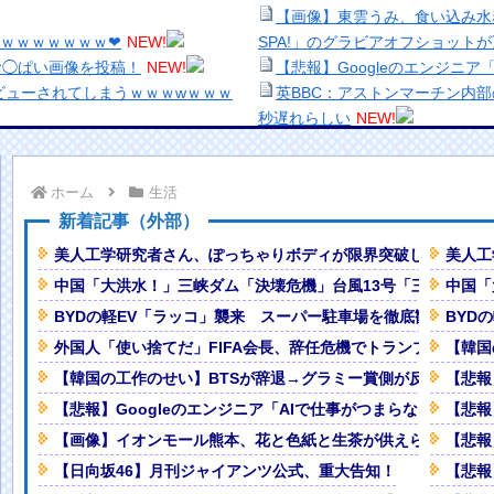
【画像】東雲うみ、食い込み水着
ｗｗｗｗｗｗｗｗ❤
NEW!
SPA!」のグラビアオフショット
お◯ぱい画像を投稿！
NEW!
【悲報】Googleのエンジニア
ビューされてしまうｗｗｗwｗｗｗ
英BBC：アストンマーチン内部
秒遅れらしい
NEW!
ドミノ 被害者があえて〝最強〟労
【緊急】キオクシア、時間外取
【生き残り術】町中華は酒が飲
ホーム
生活
害されてる。いくら税金を我々が払
出来ないし。
美少女図鑑AWARD2026グ
新着記事（外部）
ップを大胆露出wwwww「週刊
い！！
美人工学研究者さん、ぽっちゃりボディが限界突破してしまう
美人工
NEW!
熊本地震、「九州自動車道は混
中国「大洪水！」三峡ダム「決壊危機」台風13号「三峡直撃確
中国「
wwwwwww （※画像あり）他
ナなどに批判殺到 全国紙記者「
BYDの軽EV「ラッコ」襲来 スーパー駐車場を徹底観察、日
BYD
の責務」「情報を取り上げること
裾野！！【GIF動画あり】
NEW!
【画像】顔100点、体30点の
外国人「使い捨てだ」FIFA会長、辞任危機でトランプ政権に
【韓国
「洋画に日本版主題歌は必要か
【韓国の工作のせい】BTSが辞退→グラミー賞側が反応、コメ
【悲報
クッソ大炎上
【悲報】職場で無能判定された
【悲報】Googleのエンジニア「AIで仕事がつまらなくなった
【悲報
【画像】イオンモール熊本、花と色紙と生茶が供えられる・・
【悲報
ダPUはメルセデスからラップ1.5
【日向坂46】月刊ジャイアンツ公式、重大告知！
【悲報