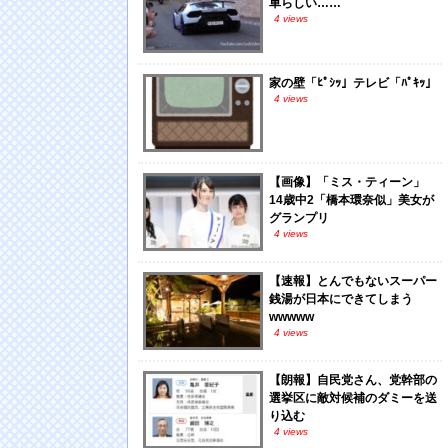
車らしい……
4 views
家の壁「ﾋﾟｼｯ」テレビ「ﾊﾟｷｯ」
4 views
【画像】「ミス・ティーン」
14歳中2「橋本環奈似」美女が
グランプリ
4 views
【速報】とんでもないスーパー
銭湯が日本にできてしまう
wwwww
4 views
【朗報】自民党さん、党幹部の
選挙区に敵対候補のダミーを送
り込む
4 views