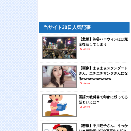
当サイト30日人気記事
【悲報】渋谷ハロウィンほぼ完
全復活してしまう
5 views
【画像】まぁまぁスタンダード
さん、エチエチサンタさんにな
るwwwwwwwwwww
5 views
国語の教科書で印象に残ってる
話といえば？
4 views
【悲報】中川翔子さん、うっか