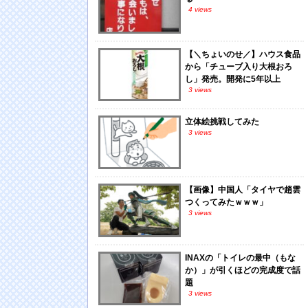
4 views
【＼ちょいのせ／】ハウス食品
から「チューブ入り大根おろ
し」発売。開発に5年以上
3 views
立体絵挑戦してみた
3 views
【画像】中国人「タイヤで趙雲
つくってみたｗｗｗ」
3 views
INAXの「トイレの最中（もな
か）」が引くほどの完成度で話
題
3 views