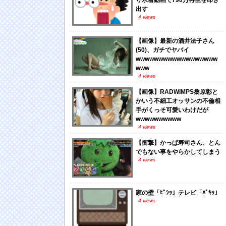
り水着動画で790万再生を叩き
出す
4 views
【画像】最新の酒井法子さん
(50)、ガチでヤバイ
wwwwwwwwwwwwwwwwww
www
4 views
【画像】RADWIMPS桑原彰と
かいう不細工オッサンの不倫相
手がくっそ可愛いわけだが
wwwwwwwwww
4 views
【衝撃】かっぱ寿司さん、とん
でもない事をやらかしてしまう
4 views
家の壁「ﾋﾟｼｯ」テレビ「ﾊﾟｷｯ」
4 views