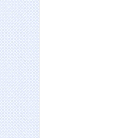
【動画】お天気お姉さん、強風でパン●ラｗｗ
警察官発砲の刃物男、死亡確認
NEW!
【画像】完熟フレッシュ・池田レイラ、スケ
wwwwww大人っぽさが増した美ボディが炸裂！
松のやさん、このご時世に350円でおかずを
まうｗ（※画像あり）
NEW!
【画像】女の子がエッチの後にして欲しいこ
【画像】磯山さやかさん、入浴シーンで怒ら
日本人の人口が42年ぶり1億2千万人割れ…91万
ドイツ人男性がランニングシューズで富士登山
Powered by livedoor 相互RSS