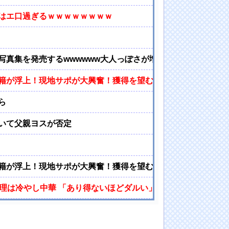
れはエ口過ぎるｗｗｗｗｗｗｗｗ
写真集を発売するwwwwww大人っぽさが増した美ボディが炸
籍が浮上！現地サポが大興奮！獲得を望む声が殺到！【海外の
ら
いて父親ヨスが否定
籍が浮上！現地サポが大興奮！獲得を望む声が殺到！【海外の
理は冷やし中華 「あり得ないほどダルい」