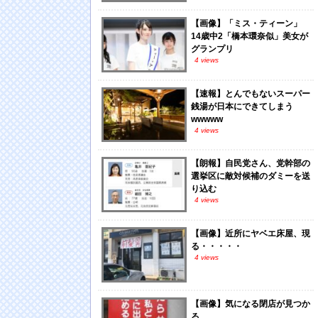
【画像】「ミス・ティーン」
14歳中2「橋本環奈似」美女が
グランプリ
4 views
【速報】とんでもないスーパー
銭湯が日本にできてしまう
wwwww
4 views
【朗報】自民党さん、党幹部の
選挙区に敵対候補のダミーを送
り込む
4 views
【画像】近所にヤベエ床屋、現
る・・・・・
4 views
【画像】気になる閉店が見つか
る