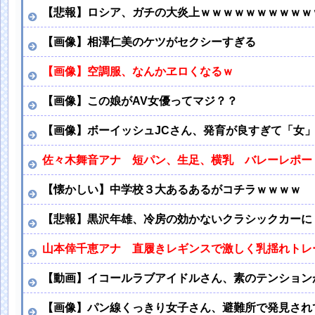
【悲報】ロシア、ガチの大炎上ｗｗｗｗｗｗｗｗｗｗ
【画像】相澤仁美のケツがセクシーすぎる
【画像】空調服、なんかヱロくなるｗ
【画像】この娘がAV女優ってマジ？？
【画像】ボーイッシュJCさん、発育が良すぎて「女
佐々木舞音アナ 短パン、生足、横乳 バレーレポー
【懐かしい】中学校３大あるあるがコチラｗｗｗｗ
【悲報】黒沢年雄、冷房の効かないクラシックカーに
山本倖千恵アナ 直履きレギンスで激しく乳揺れトレー
【動画】イコールラブアイドルさん、素のテンション
【画像】パン線くっきり女子さん、避難所で発見され