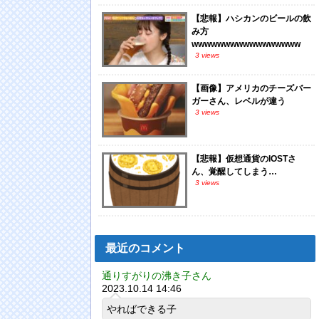
【悲報】ハシカンのビールの飲
み方
wwwwwwwwwwwwwwwww
3 views
【画像】アメリカのチーズバー
ガーさん、レベルが違う
3 views
【悲報】仮想通貨のIOSTさ
ん、覚醒してしまう…
3 views
最近のコメント
通りすがりの沸き子さん
2023.10.14 14:46
やればできる子