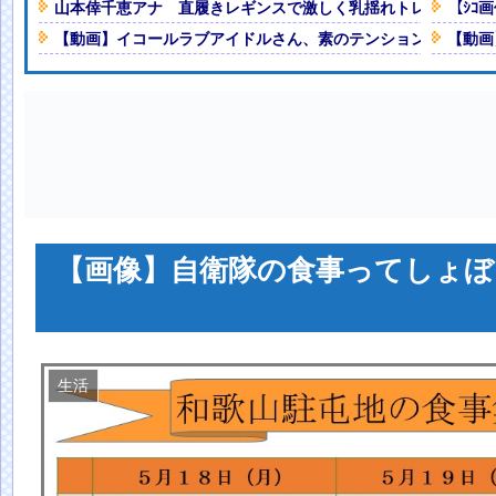
ｗ
NEW!
山本倖千恵アナ 直履きレギンスで激しく乳揺れトレーニング！
【ｼｺ
【動画】イコールラブアイドルさん、素のテンションが怖すぎ
【動画
ベな水着写真集を発売する
！！
NEW!
売りまくる驚安セールを開催してし
とがこちら
NEW!
れてしまうｗｗｗｗｗｗ
NEW!
人減の1億1973万人
 「足をくじいて動けない」
【画像】自衛隊の食事ってしょぼ
生活