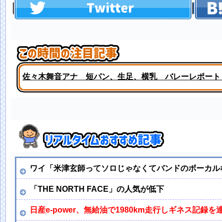
佐々木舞音アナ 短パン、生足、横乳 バレーレポート
【画像】ボーイッシュJCさん、発育が良すぎて「女」
ｗｗｗｗｗｗｗ
ワイ「米津玄師ってソロじゃなくてバンドのボーカル
「THE NORTH FACE」の人気が低下
日産e-power、無給油で1980km走行しギネス記録を