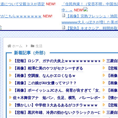
報道について父親ヨスが否定
NEW!
「住民拘束！（安否不明」中国当局
中」→
NEW!
ツがこちらｗｗｗｗｗｗｗ
NEW!
【画像】完熟フレッシュ・池田
wwwwww大人っぽさが増した美
【緊急】キオクシア、時間外取
ないくらい激変してしまう・・・他
【生き残り術】町中華は酒が飲
出来ないし。
ホーム
生活
時計も車もぜ～んぶ経費でタダ！
美少女図鑑AWARD2026グ
い！！
新着記事（外部）
ｗｗｗ
NEW!
熊本地震、「九州自動車道は混
【悲報】ロシア、ガチの大炎上ｗｗｗｗｗｗｗｗｗｗｗｗ
三菱自
24万人…新規兵力の募集規模を上
ナなどに批判殺到 全国紙記者「
【画像】相澤仁美のケツがセクシーすぎる
【悲報
の責務」「情報を取り上げること
【画像】空調服、なんかヱロくなるｗ
【画像
本を知ってしまったディズニー信
【画像】顔100点、体30点の
「洋画に日本版主題歌は必要か
【画像】この娘がAV女優ってマジ？？
【画像
かりGTを越えてしまうｗｗｗｗ
【悲報】職場で無能判定された
【画像】ボーイッシュJCさん、発育が良すぎて「女」になっ
【画像
佐々木舞音アナ 短パン、生足、横乳 バレーレポート！！
【懐か
の拠り所にする動画、目撃者から総
【懐かしい】中学校３大あるあるがコチラｗｗｗｗ
【悲報
【悲報】黒沢年雄、冷房の効かないクラシックカーに「カッコ
三菱自
Powered by livedoor 相互RSS