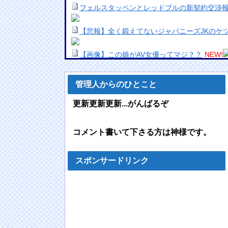
フェルスタッペンとレッドブルの新契約交渉
【悲報】全く鍛えてないジャパニーズJKのケ
【画像】この娘がAV女優ってマジ？？
NEW!
「キム兄」こと木村祐一さん、誰だか分から
NEW!
管理人からのひとこと
ユーチューバー「撮影で使うから、この高級
ｗ」
NEW!
更新更新更新...がんばるぞ
【懐かしい】中学校３大あるあるがコチラｗ
ウクライナ軍参謀本部「今年のロシア軍死傷者
コメント書いて下さる方は神様です。
回る」！
NEW!
海外「日本なんて行くんじゃなかった…」 日
者、帰国後『本家』に失望する事態に
NEW!
スポンサードリンク
【朗報】ドラゴンボール超さん、再評価でうっ
ｗ
NEW!
「毎日、渋谷でデモが起きてる」と左派が心
ツッコミを食らってしまっており……
NEW!
エアコンのクリーニングしてないやつ
NEW!