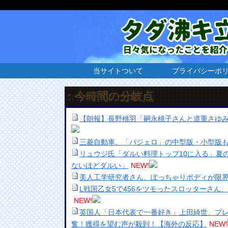
当サイトついて
プライバシーポ
打ち：今時間の分岐点
【朗報】長野桃羽「嗣永桃子さんと道重さゆ
三菱自動車、「パジェロ」の中型版・小型版
リュウジ氏「ダルい料理トップ10に入る」夏
ないほどダルい」
NEW!
美人工学研究者さん、ぽっちゃりボディが限
L戦国乙女5で456をツモったスロッターさん
NEW!
英国人「日本代表で一番好き」上田綺世、プ
奮！獲得を望む声が殺到！【海外の反応】
NEW!