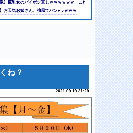
！【GIF動画あり】
画像】巨乳女のパイポジ直しｗｗｗｗｗｗ→これはエ口過ぎるｗｗｗｗｗ
ると話題
】お天気お姉さん、強風でパン●ラｗｗｗ
くね？
2021.09.19 21:29