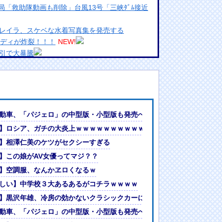
「救助隊動画も削除」台風13号「三峡ﾀﾞﾑ接近
レイラ、スケベな水着写真集を発売する
ボディが炸裂！！！
NEW!
引で大暴騰
めるからな。ラーメン屋は酒がなくて食う事しか
ランプリ・榎本彩乃、グラビア披露！透明感が凄
んでない」と実況しながら被災地へ向かう有名ア
動車、「パジェロ」の中型版・小型版も発売へ
最新の状況をいち早く伝えることは報道機関として
】ロシア、ガチの大炎上ｗｗｗｗｗｗｗｗｗｗｗｗ
には大きな意義がある」
】相澤仁美のケツがセクシーすぎる
女ｗｗｗ
?」論争
】この娘がAV女優ってマジ？？
人間って割とガチめに差別されるよな・・・
てしまうｗｗｗｗｗｗｗｗｗｗｗｗｗｗｗｗｗ
】空調服、なんかヱロくなるｗ
しい】中学校３大あるあるがコチラｗｗｗｗ
】黒沢年雄、冷房の効かないクラシックカーに「カッコいいですか？！
いいですか？！」
動車、「パジェロ」の中型版・小型版も発売へ