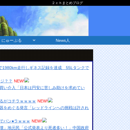
２ｃｈまとめブログ
にゅーぷる
News人
油で1980km走行しギネス記録を達成 55Lタンクで
マジ？？
NEW!
買い介入「日本は円安に苦しみ助けを求めてい
るがコチラｗｗｗｗ
NEW!
器をめぐる発言「レッドラインへの挑戦は許され
でパン●ラｗｗｗ
NEW!
壊」地元民「公式発表より死者多い！」中国政府