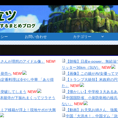
リシー
お問い合わせ
カテゴリー
みさんが理想のアイドル像」
NEW!
【朗報】日産e-power、無給
リッター36km（SUV）
NEW!
も発売へ
NEW!
【画像】この娘がAV女優って
の定番料理は冷やし中華 「あり得
【トランプ大統領】米政府の円
た」
NEW!
界突破してしまう
NEW!
【懐かしい】中学校３大あるあ
、本能寺が下振れまくってツラそう
中国国防省、小泉防衛相の核兵
ない」
NEW!
レミア移籍が浮上！現地サポが大興
【動画】お天気お姉さん、強風
中国「大洪水！」中国ダム「決