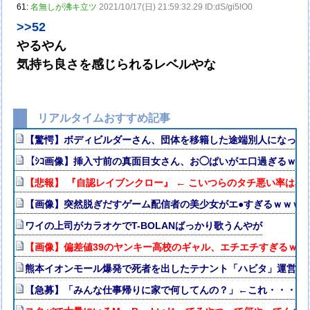
61:
名無しが沸キ立ツ
2021/10/17(日) 21:59:32.29 ID:dS/gi5lO0
>>52
やるやん
気持ち良さを感じられるレベルやな
リアルタイムおすすめ記事
【驚愕】ボディビルダーさん、団体を移籍した途端別人になって
【ｼｺ画像】挿入寸前の真面目女さん、お◯ぱいがエ口過ぎるｗｗ
【悲報】 『自認レイブンクロー』 ← こいつらのタチ悪い率は異
【画像】突然脱ぎだすゲーム配信者の美少女がエ●すぎるｗｗｗ
ワイの上司がカラオケでT-BOLANばっかり歌うんやが
【画像】偏差値39のヤンキー高校のギャル、エチエチすぎるｗｗ
熊本イオンモール爆発で死者を出したテナント「ハビタ」運営会社
【急募】「みんな仕事帰りに家で何してんの？」←これ・・・・