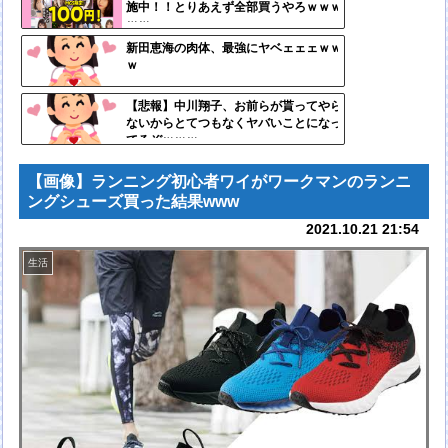
施中！！とりあえず全部買うやろｗｗｗ
ンク
ｗｗ
自動
新田恵海の肉体、最強にヤベェェェｗｗ
ｗ
更新
ツー
【悲報】中川翔子、お前らが貰ってやら
ないからとてつもなくヤバいことになっ
ル
てるぞｗｗｗ
【画像】ランニング初心者ワイがワークマンのランニ
ングシューズ買った結果www
2021.10.21 21:54
生活