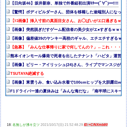
【日向坂46】坂井新奈、単独で外番組初出演ｷﾀ━(ﾟ∀ﾟ)━!!!!
【驚愕】ボディビルダーさん、団体を移籍した途端別人になって
【ｼｺ画像】挿入寸前の真面目女さん、お◯ぱいがエ口過ぎるｗｗ
【画像】突然脱ぎだすゲーム配信者の美少女がエ●すぎるｗｗｗ
【画像】偏差値39のヤンキー高校のギャル、エチエチすぎるｗｗ
【急募】「みんな仕事帰りに家で何してんの？」←これ・・・・
熊本イオンモール爆発で死者を出したテナント「ハビタ」運営会社
【画像】ビリー・アイリッシュ(24)さん、ライブでマンスジが見
TSUTAYA絶滅する
【画像】東雲うみ、食い込み水着で100cmヒップを大胆露出ww
F1ドライバー達の夏休みは「みんな海だな」「南半球にスキー
18:
名無しが沸キ立ツ
2021/10/17(日) 21:52:48.29
ID:+C/NXmb80