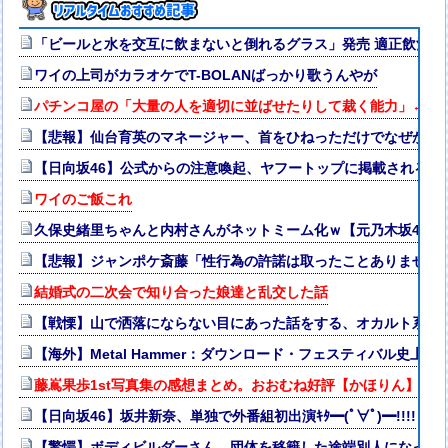
「ビールと水を交互に飲まないと倒れるグラス」発売 適正飲酒を
ワイの上司がカラオケでT-BOLANばっかり歌うんやが
パチンコ屋の「大量の人を適切に並ばせたりして裁く能力」←こ
【悲報】仙台育英のマネージャー、首をひねっただけでなぜかウ
【日向坂46】公式からの注意喚起、ヤフートップに掲載される
ワイのご飯これ
久保史緒里ちゃんと内村さんがネットミーム化ｗ【元乃木坂46】
【悲報】ジャンポケ斎藤「性行為の許諾は取ったことありません
結婚式の二次会で知り合った娘達と乱交した話
【戦慄】山で洒落にならない目にあった話をする、オカルト系で
【海外】Metal Hammer：ダウンロード・フェスティバル史上最高
藤嶌果歩1st写真集の感想まとめ。おおむね好評【かほりん】【日
【日向坂46】坂井新奈、単独で外番組初出演ｷﾀ━(ﾟ∀ﾟ)━!!!!
【驚愕】ボディビルダーさん、団体を移籍した途端別人になって