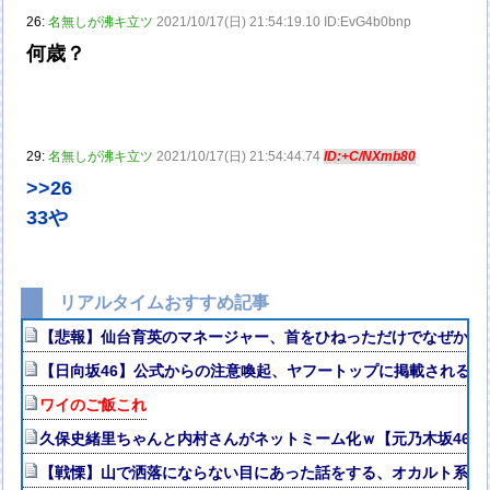
26:
名無しが沸キ立ツ
2021/10/17(日) 21:54:19.10 ID:EvG4b0bnp
何歳？
29:
名無しが沸キ立ツ
2021/10/17(日) 21:54:44.74
ID:+C/NXmb80
>>26
33や
リアルタイムおすすめ記事
【悲報】仙台育英のマネージャー、首をひねっただけでなぜかウ
【日向坂46】公式からの注意喚起、ヤフートップに掲載される
ワイのご飯これ
久保史緒里ちゃんと内村さんがネットミーム化ｗ【元乃木坂46】
【戦慄】山で洒落にならない目にあった話をする、オカルト系で