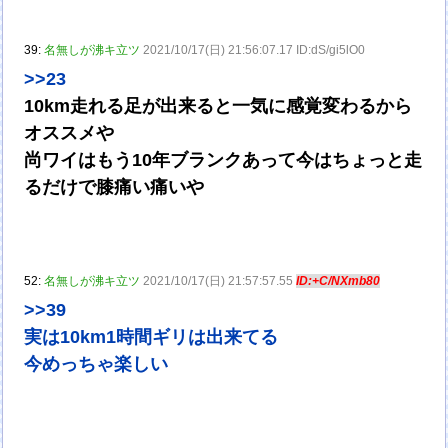
39:
名無しが沸キ立ツ
2021/10/17(日) 21:56:07.17 ID:dS/gi5lO0
>>23
10km走れる足が出来ると一気に感覚変わるから
オススメや
尚ワイはもう10年ブランクあって今はちょっと走
るだけで膝痛い痛いや
52:
名無しが沸キ立ツ
2021/10/17(日) 21:57:57.55
ID:+C/NXmb80
>>39
実は10km1時間ギリは出来てる
今めっちゃ楽しい