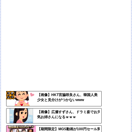
【画像】HKT宮脇咲良さん、韓国人美
少女と見分けがつかないwww
コテ
リン
【画像】広瀬すずさん、ドラミ姿でお天
気お姉さんになるｗｗｗ
- 固
定リ
【期間限定】MGS動画が100円セール実