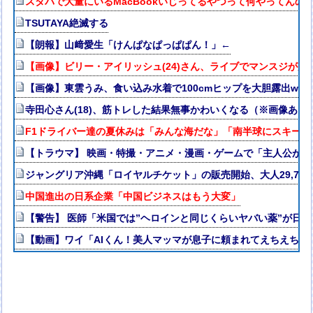
スタバで大量にいるMacBookいじってるやつって何やってんの
TSUTAYA絶滅する
【朗報】山﨑愛生「けんぱなぱっぱぱん！」←
【画像】ビリー・アイリッシュ(24)さん、ライブでマンスジが見
【画像】東雲うみ、食い込み水着で100cmヒップを大胆露出ww
寺田心さん(18)、筋トレした結果無事かわいくなる（※画像あり
F1ドライバー達の夏休みは「みんな海だな」「南半球にスキー
【トラウマ】 映画・特撮・アニメ・漫画・ゲームで「主人公が
ジャングリア沖縄「ロイヤルチケット」の販売開始、大人29,70
中国進出の日系企業「中国ビジネスはもう大変」
【警告】 医師「米国では”ヘロインと同じくらいヤバい薬”が日
【動画】ワイ「AIくん！美人マッマが息子に頼まれてえちえち衣