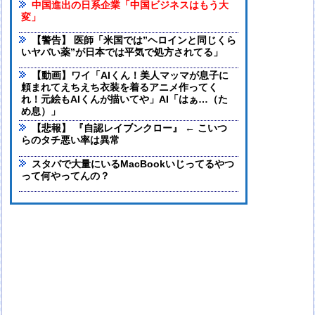
中国進出の日系企業「中国ビジネスはもう大
変」
【警告】 医師「米国では”ヘロインと同じくら
いヤバい薬”が日本では平気で処方されてる」
【動画】ワイ「AIくん！美人マッマが息子に
頼まれてえちえち衣装を着るアニメ作ってく
れ！元絵もAIくんが描いてや」AI「はぁ…（た
め息）」
【悲報】 『自認レイブンクロー』 ← こいつ
らのタチ悪い率は異常
スタバで大量にいるMacBookいじってるやつ
って何やってんの？