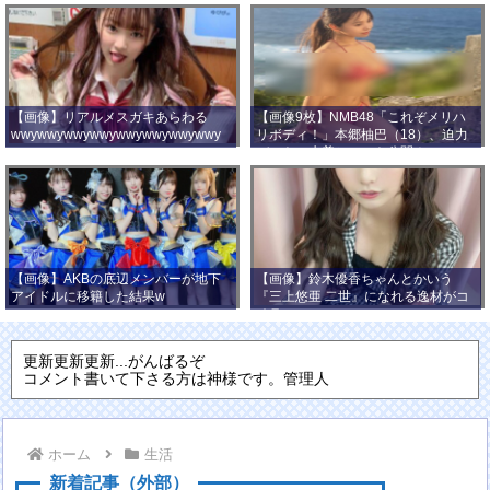
【画像】リアルメスガキあらわる
【画像9枚】NMB48「これぞメリハ
wwywwywwywwywwywwywwywwy
リボディ！」本郷柚巴（18）、迫力
wwy
バストの水着ショット公開！
【画像】AKBの底辺メンバーが地下
【画像】鈴木優香ちゃんとかいう
アイドルに移籍した結果w
『三上悠亜 二世』になれる逸材がコ
チラ
更新更新更新...がんばるぞ
コメント書いて下さる方は神様です。管理人
ホーム
生活
新着記事（外部）