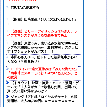
TSUTAYA絶滅する
【朗報】山﨑愛生「けんぱなぱっぱぱん！」
←
【画像】ビリー・アイリッシュ(24)さん、ラ
イブでマンスジが見える衣装を着て炎上
【画像】東雲うみ、食い込み水着で100cmヒ
ップを大胆露出wwwww「週刊SPA!」のグラビ
アオフショットが万バズ！！！
寺田心さん(18)、筋トレした結果無事かわい
くなる（※画像あり）
F1ドライバー達の夏休みは「みんな海だな」
「南半球にスキーしに行くやついねえのか」と
の意見
【トラウマ】 映画・特撮・アニメ・漫画・ゲ
ームで「主人公がガチで敗北した回」と聞いて
真っ先に思い浮かぶのは？
ジャングリア沖縄「ロイヤルチケット」の販
売開始、大人29,700円にｗｗｗｗｗｗｗｗｗ