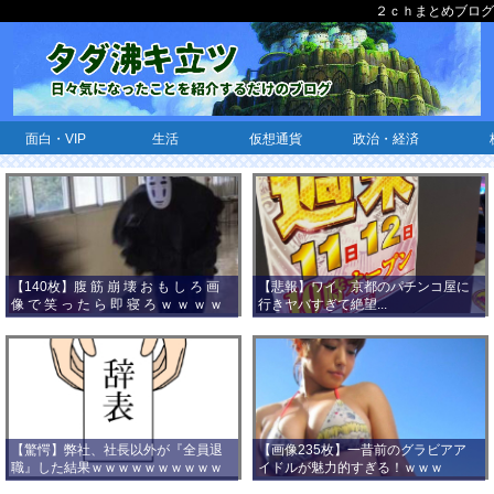
２ｃｈまとめブログ
面白・VIP
生活
仮想通貨
政治・経済
【140枚】腹 筋 崩 壊 お も し ろ 画
【悲報】ワイ、京都のパチンコ屋に
像 で 笑 っ た ら 即 寝 ろ ｗ ｗ ｗ ｗ
行きヤバすぎて絶望...
ｗ ｗ ｗ ｗ ｗ ｗ ｗ ｗ
【驚愕】弊社、社長以外が『全員退
【画像235枚】一昔前のグラビアア
職』した結果ｗｗｗｗｗｗｗｗｗｗ
イドルが魅力的すぎる！ｗｗｗ
ｗｗｗ