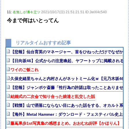
11:
名無しが沸キ立ツ
2021/10/17(日) 21:51:21.51 ID:JwlX4c540
今まで何はいとってん
リアルタイムおすすめ記事
【悲報】仙台育英のマネージャー、首をひねっただけでなぜかウ
【日向坂46】公式からの注意喚起、ヤフートップに掲載される
ワイのご飯これ
久保史緒里ちゃんと内村さんがネットミーム化ｗ【元乃木坂46】
【悲報】ジャンポケ斎藤「性行為の許諾は取ったことありません
結婚式の二次会で知り合った娘達と乱交した話
【戦慄】山で洒落にならない目にあった話をする、オカルト系で
【海外】Metal Hammer：ダウンロード・フェスティバル史上最
藤嶌果歩1st写真集の感想まとめ。おおむね好評【かほりん】【日