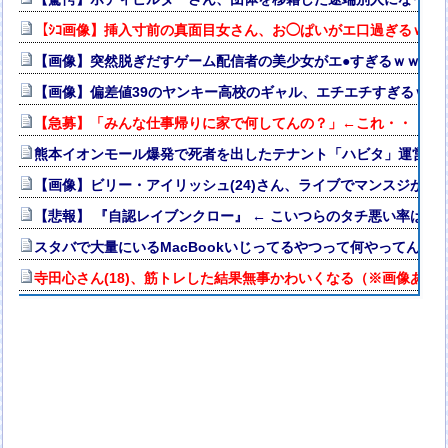
【ｼｺ画像】挿入寸前の真面目女さん、お◯ぱいがエ口過ぎるｗｗ
【画像】突然脱ぎだすゲーム配信者の美少女がエ●すぎるｗｗｗ
【画像】偏差値39のヤンキー高校のギャル、エチエチすぎるｗｗ
【急募】「みんな仕事帰りに家で何してんの？」←これ・・・・
熊本イオンモール爆発で死者を出したテナント「ハビタ」運営会社
【画像】ビリー・アイリッシュ(24)さん、ライブでマンスジが見
【悲報】 『自認レイブンクロー』 ← こいつらのタチ悪い率は異
スタバで大量にいるMacBookいじってるやつって何やってんの
寺田心さん(18)、筋トレした結果無事かわいくなる（※画像あり