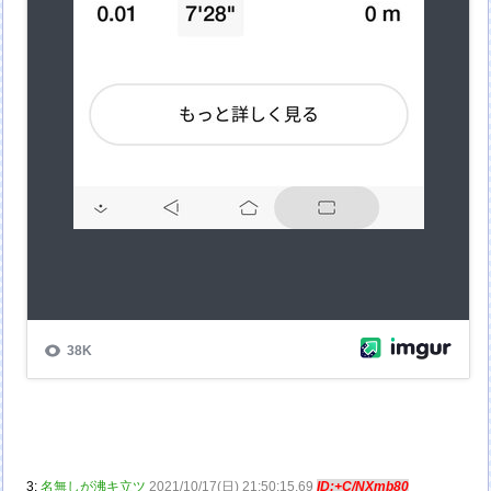
3:
名無しが沸キ立ツ
2021/10/17(日) 21:50:15.69
ID:+C/NXmb80