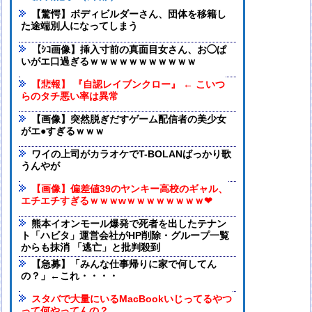
【驚愕】ボディビルダーさん、団体を移籍し
た途端別人になってしまう
【ｼｺ画像】挿入寸前の真面目女さん、お◯ぱ
いがエ口過ぎるｗｗｗｗｗｗｗｗｗｗｗ
【悲報】 『自認レイブンクロー』 ← こいつ
らのタチ悪い率は異常
【画像】突然脱ぎだすゲーム配信者の美少女
がエ●すぎるｗｗｗ
ワイの上司がカラオケでT-BOLANばっかり歌
うんやが
【画像】偏差値39のヤンキー高校のギャル、
エチエチすぎるｗｗｗwｗｗｗｗｗｗｗｗ❤
熊本イオンモール爆発で死者を出したテナン
ト「ハビタ」運営会社がHP削除・グループ一覧
からも抹消 「逃亡」と批判殺到
【急募】「みんな仕事帰りに家で何してん
の？」←これ・・・・
スタバで大量にいるMacBookいじってるやつ
って何やってんの？