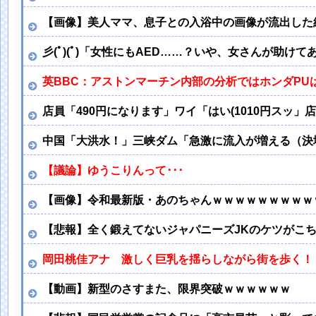
【画像】美人ママ、息子との入浴中の画像が流出した
彡(ﾟ)(ﾟ)「女性にもAED……？いや、女さんが助け
英BBC：アストンマーチン内部の分析ではホンダPU
店員「490円になります」ワイ「はい(1010円スッ
中国「大洪水！」三峡ダム「急激に流入が増える（決
【議論】ゆうこりんって･･･
【画像】令和最新版・あのちゃんｗｗｗｗｗｗｗｗｗ
【悲報】全く鍛えてないジャパニーズJKのケツがこ
岡田桃佳アナ 激しく巨乳を揺らしながら街を歩く！！
【動画】新型のさすまた、限界突破ｗｗｗｗｗｗ