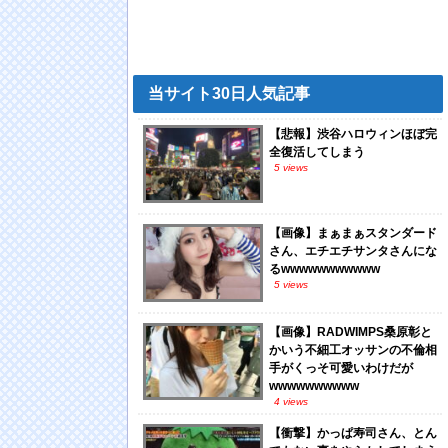
当サイト30日人気記事
【悲報】渋谷ハロウィンほぼ完
全復活してしまう
5 views
【画像】まぁまぁスタンダード
さん、エチエチサンタさんにな
るwwwwwwwwwww
5 views
【画像】RADWIMPS桑原彰と
かいう不細工オッサンの不倫相
手がくっそ可愛いわけだが
wwwwwwwwww
4 views
【衝撃】かっぱ寿司さん、とん