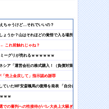
消えちゃうけど…それでいいの？
しょうか？山はそれほどの覚悟で入る場所だと思うのです
← これ前触れじゃね？
→ミーグリが売れるｗｗｗｗｗｗ
ネシア「運営会社の株式購入！（負債対策」中国「はい（巨額負
が「売上金戻して」指示認め謝罪
していたMF安斎颯馬の復帰を発表 「自分にできることを精一
ｗｗｗ
選での審判への性接待がバレ大炎上大騒ぎにｗｗｗｗｗｗｗｗ