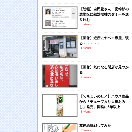
【朗報】自民党さん、党幹部の
選挙区に敵対候補のダミーを送
り込む
4 views
【画像】近所にヤベエ床屋、現
る・・・・・
4 views
【画像】気になる閉店が見つか
る
4 views
【＼ちょいのせ／】ハウス食品
から「チューブ入り大根おろ
し」発売。開発に5年以上
3 views
立体絵挑戦してみた
3 views