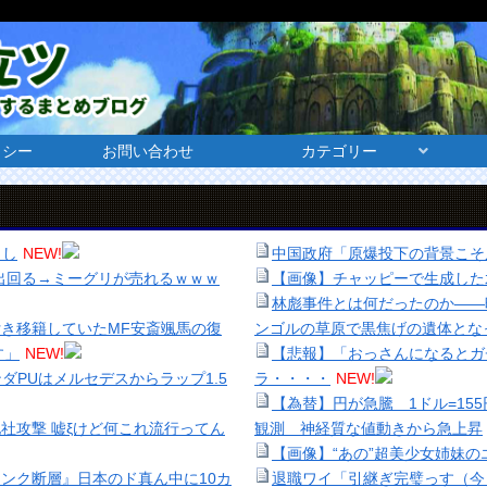
リシー
お問い合わせ
カテゴリー
出し
NEW!
中国政府「原爆投下の背景こそ
出回る→ミーグリが売れるｗｗｗ
【画像】チャッピーで生成した
林彪事件とは何だったのか——
付き移籍していたMF安斎颯馬の復
ンゴルの草原で黒焦げの遺体とな
す」
NEW!
【悲報】「おっさんになるとガ
ダPUはメルセデスからラップ1.5
ラ・・・・
NEW!
【為替】円が急騰 1ドル=15
勝手に他社攻撃 嘘ξけど何これ流行ってん
観測 神経質な値動きから急上昇
【画像】“あの”超美少女姉妹の
ランク断層』日本のド真ん中に10カ
退職ワイ「引継ぎ完璧っす（今