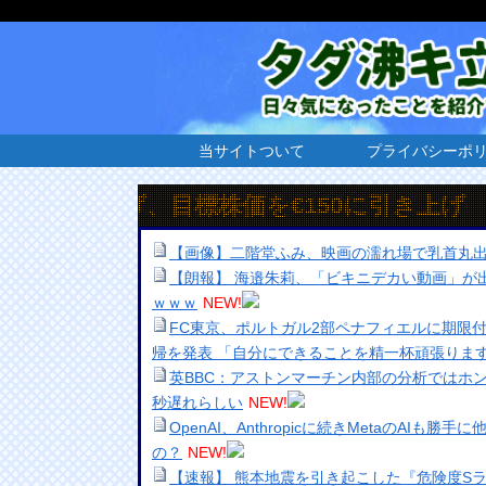
当サイトついて
プライバシーポ
、目標株価を€150に引き上げ
【画像】二階堂ふみ、映画の濡れ場で乳首丸
【朗報】 海邉朱莉、「ビキニデカい動画」が
ｗｗｗ
NEW!
FC東京、ポルトガル2部ペナフィエルに期限
帰を発表 「自分にできることを精一杯頑張りま
英BBC：アストンマーチン内部の分析ではホン
秒遅れらしい
NEW!
OpenAI、Anthropicに続きMetaのAIも
の？
NEW!
【速報】 熊本地震を引き起こした『危険度S