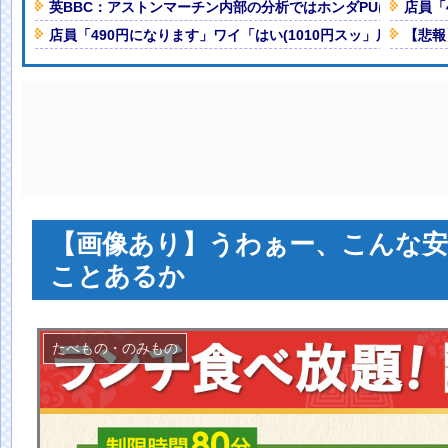
本を知ってしまったディズニー信
英BBC：アストンマーチン内部の分析ではホンダPUはメルセデ
店員「
店員「490円になります」ワイ「はい(1010円スッ」店員「あ
【悲報
て何がある？
NEW!
【GIF動画あり】
NEW!
い場所でナンパされてしまう
へ 「終わらない批判」受け舞台
w
NEW!
人減の1億1973万人
 「足をくじいて動けない」
【画像あり】うわぁー、こんな安
ことあるか
たべもの・のみもの