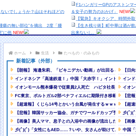
F1ハンガリーGPのアストン
きないでしょうか？山はそれほどの
＆女子の努力のおかげ」
NEW!
【緊急】キオクシア、時間外取
腫瘍の無い部位”を摘出 2度「腫
【生き残り術】町中華は酒が飲
”に他
NEW!
出来ないし。
るｗｗｗｗｗｗ
NEW!
美少女図鑑AWARD2026グ
ｗｗｗ
NEW!
い！！
ホーム
生活
たべもの・のみもの
流出した結果・・・
NEW!
熊本地震、「九州自動車道は混
なるぞ…」ってものがコチ
ナなどに批判殺到 全国紙記者「
新着記事（外部）
の責務」「情報を取り上げること
【朗報】 海邉朱莉、「ビキニデカい動画」が出回る→ミーグリ
【日向
円スッ」店員「あの…？」ワイ「い
【画像】顔100点、体30点の
インドネシア「高速鉄道！」中国「大赤字！」インドネシア「運
インド
「洋画に日本版主題歌は必要か
イオンモール熊本爆発で従業員2人死亡 ハビタ社長が「売上
イオン
www
NEW!
【悲報】職場で無能判定された
が追突して家族4人が死亡、3人重
FC東京、ポルトガル2部ペナフィエルに期限付き移籍していた
【悲報
【超速報】くじら14号とかいう台風が発生するｗｗｗｗｗｗ
【超速
ツがこちらｗｗｗｗｗｗｗ
NEW!
【悲報】韓国サッカー協会、ガチでワールドカップ予選での審
彡(ﾟ
Powered by livedoor 相互RSS
【画像】美人ママ、息子との入浴中の画像が流出した結果・・
【画像
にパパストロール興奮「工場の男子
彡(ﾟ)(ﾟ)「女性にもAED……？いや、女さんが助けてあげたら
中国「