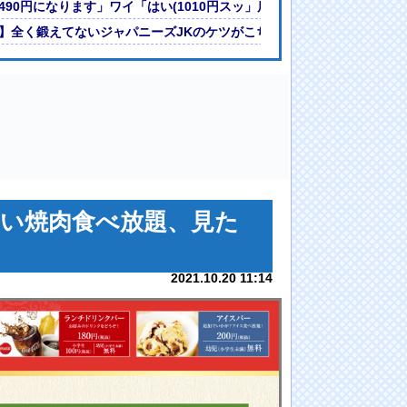
スからラップ1.5秒遅れらしい
490円になります」ワイ「はい(1010円スッ」店員「あの…？」ワイ「
の…？」ワイ「いいからw」
】全く鍛えてないジャパニーズJKのケツがこちらｗｗｗｗｗｗｗ
い焼肉食べ放題、見た
2021.10.20 11:14