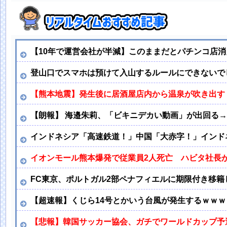
【10年で運営会社が半減】このままだとパチンコ店
登山口でスマホは預けて入山するルールにできないで
【熊本地震】発生後に居酒屋店内から温泉が吹き出す 
【朗報】 海邉朱莉、「ビキニデカい動画」が出回る
インドネシア「高速鉄道！」中国「大赤字！」インド
イオンモール熊本爆発で従業員2人死亡 ハビタ社長
FC東京、ポルトガル2部ペナフィエルに期限付き移籍
【超速報】くじら14号とかいう台風が発生するｗｗｗ
【悲報】韓国サッカー協会、ガチでワールドカップ予