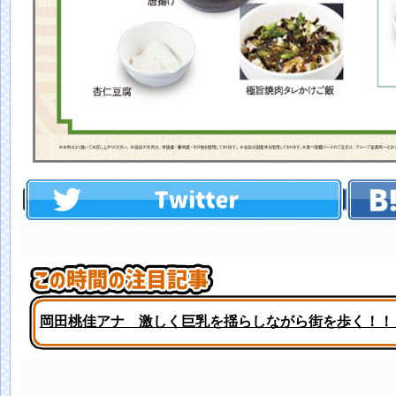
岡田桃佳アナ 激しく巨乳を揺らしながら街を歩く！！【
【議論】ゆうこりんって･･･