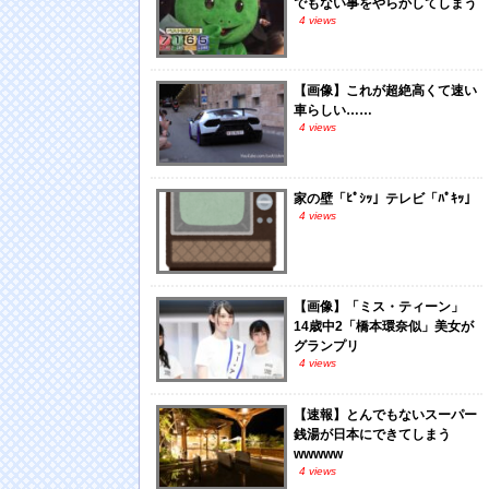
でもない事をやらかしてしまう
4 views
【画像】これが超絶高くて速い
車らしい……
4 views
家の壁「ﾋﾟｼｯ」テレビ「ﾊﾟｷｯ」
4 views
【画像】「ミス・ティーン」
14歳中2「橋本環奈似」美女が
グランプリ
4 views
【速報】とんでもないスーパー
銭湯が日本にできてしまう
wwwww
4 views