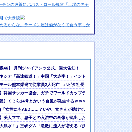
マーチンの改善にパパストロール興奮「工場の男子
引で大暴騰
めるからな。ラーメン屋は酒がなくて食う事しか
ランプリ・榎本彩乃、グラビア披露！透明感が凄
んでない」と実況しながら被災地へ向かう有名ア
最新の状況をいち早く伝えることは報道機関として
には大きな意義がある」
が売れるｗｗｗｗｗｗ
坂46】 月刊ジャイアンツ公式、重大告知！
女ｗｗｗ
営会社の株式購入！（負債対策」中国「はい（巨額負債」インドネシア
ネシア「高速鉄道！」中国「大赤字！」インドネシア「運営会社の株式
?」論争
金戻して」指示認め謝罪
モール熊本爆発で従業員2人死亡 ハビタ社長が「売上金戻して」指示
人間って割とガチめに差別されるよな・・・
MF安斎颯馬の復帰を発表 「自分にできることを精一杯頑張ります」
】韓国サッカー協会、ガチでワールドカップ予選での審判への性接待が
報】くじら14号とかいう台風が発生するｗｗｗｗｗｗ
判への性接待がバレ大炎上大騒ぎにｗｗｗｗｗｗｗｗ
)(ﾟ)「女性にもAED……？いや、女さんが助けてあげたらええやろw」
・
】美人ママ、息子との入浴中の画像が流出した結果・・・
ええやろw」
大洪水！」三峡ダム「急激に流入が増える（決壊危機」中国ダム「老朽