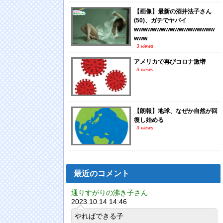
【画像】最新の酒井法子さん
(50)、ガチでヤバイ
wwwwwwwwwwwwwwwwww
www
3 views
アメリカで再びコロナ激増
3 views
【朗報】地球、なぜか自然が回
復し始める
3 views
最近のコメント
通りすがりの沸き子さん
2023.10.14 14:46
やればできる子