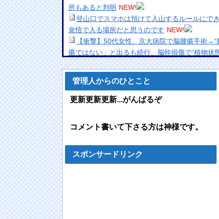
所もあると判明
NEW!
登山口でスマホは預けて入山するルールにで
覚悟で入る場所だと思うのです
NEW!
【衝撃】50代女性、京大病院で脳腫瘍手術→“
瘍ではない」と出るも続行、脳幹損傷で“植物状態
【超速報】くじら14号とかいう台風が発生す
【画像】チャッピーで生成した水着グラビア
管理人からのひとこと
【画像】美人ママ、息子との入浴中の画像が
【悲報】「おっさんになるとガチで食えなく
更新更新更新...がんばるぞ
ラ・・・・
NEW!
店員「490円になります」ワイ「はい(1010
コメント書いて下さる方は神様です。
いからw」
NEW!
【画像】“あの”超美少女姉妹のエチエチ写真集
【動画】高速道路をバックしていた車に後続車
スポンサードリンク
傷。
NEW!
【悲報】全く鍛えてないジャパニーズJKのケ
F1ハンガリーGPのアストンマーチンの改善
＆女子の努力のおかげ」
NEW!