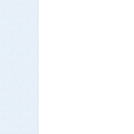
海外「日本なんて行くんじゃなかった…」 日
者、帰国後『本家』に失望する事態に
NEW!
【衝撃】実は主人公が「悪側」だった作品っ
堤礼実アナ 「朗読劇」ヴィジュアル撮影！！
【動画】えちえち巨乳女子2人組、とんでもな
wwwwwww
NEW!
アリアナ・グランデ、ツアー終了後に活動休止
も降板
NEW!
【画像】パン線透けまくってるOLの尻wwwww
日本人の人口が42年ぶり1億2千万人割れ…91万
ドイツ人男性がランニングシューズで富士登山
Powered by livedoor 相互RSS