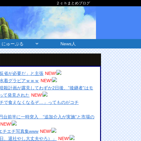
２ｃｈまとめブログ
にゅーぷる
News人
反省が必要だ」と主張
NEW!
水着グラビアｗｗｗ
NEW!
暗殺計画が露見してわずか2日後、”後継者”はモ
って発見された
NEW!
チで食えなくなるぞ…」ってものがコチ
5円台前半に一時突入 “追加介入が実施”と市場の
NEW!
エチエチ写真集www
NEW!
日、退社やし大丈夫やろ）」
NEW!