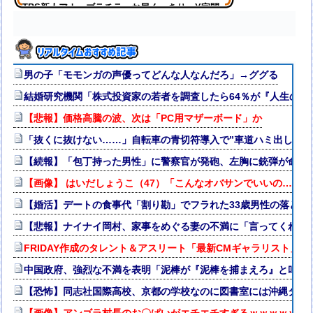
TBS新人アナ ブラチラ、お尻くっきり、Y字開
脚！！
男の子「モモンガの声優ってどんな人なんだろ」→ググる
結婚研究機関「株式投資家の若者を調査したら64％が『人生の敗
【悲報】価格高騰の波、次は「PC用マザーボード」か
「抜くに抜けない……」自転車の青切符導入で”車道ハミ出し”が
【続報】「包丁持った男性」に警察官が発砲、左胸に銃弾が命中
【画像】 はいだしょうこ（47）「こんなオバサンでいいの…？」
【婚活】デートの食事代「割り勘」でフラれた33歳男性の落とし
【悲報】ナイナイ岡村、家事をめぐる妻の不満に「言ってくれた
FRIDAY作成のタレント＆アスリート「最新CMギャラリスト」消
中国政府、強烈な不満を表明「泥棒が『泥棒を捕まえろ』と叫ぶ
【恐怖】同志社国際高校、京都の学校なのに図書室には沖縄タイ