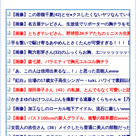
【画像】この若槻千夏(42)とセ●クスしたくないヤツなんている
【画像】名古屋テレビさん、生放送でリポーターの胸チラをモロ
【画像】とちぎテレビさん、野球部JKチアたちのミニスカ生脚を
手を繋いで駆け寄るあやめんとさくたんが可愛すぎる！！！【乃木
【画像】剛力彩芽さん(32)のふっくらお胸、エ□ッッッッッッッ
【画像】森七菜、バラエティで胸元ユルユル胸チラ
「あ、この人は信用出来るな…！」と思った芸能人www
『紅白』出場の17歳女子高生シンガー・tuki. ハワイで素顔以
【画像】深田恭子さん（43）の私服、とんでもなく可愛いと話題
かきまゆのおけつぶんぶんを撮影する遠藤さくらちゃんｗ【乃木坂
【画像】加工なしのローカル地下アイドル、流石に厳しいwww
【画像】バスト100cmの新人グラドル、衝撃の限界露出www
女芸人の吉住さん（36）メイクしたら普通に美人の部類だったと