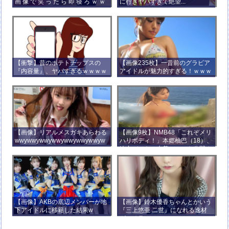
画 像 で 笑 っ た ら 即 寝 ろ ｗ ｗ
に行きヤバすぎて絶望...
ｗ ｗ ｗ ｗ ｗ ｗ ｗ ｗ ｗ ｗ
【衝撃】昔のポテトチップスの
【画像235枚】一昔前のグラビア
『内容量』、ヤバすぎるｗｗｗｗ
アイドルが魅力的すぎる！ｗｗｗ
ｗｗｗｗ
【画像】リアルメスガキあらわる
【画像9枚】NMB48「これぞメリ
wwywwywwywwywwywwywwyw
ハリボディ！」本郷柚巴（18）、
wywwy
迫力バストの水着ショット公開！
【画像】AKBの底辺メンバーが地
【画像】鈴木優香ちゃんとかいう
下アイドルに移籍した結果w
『三上悠亜 二世』になれる逸材
がコチラ