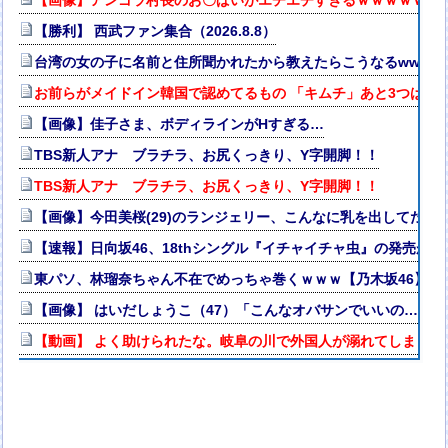
【画像】アンゴラ村長のお〇ぱいがエチエチすぎるｗｗｗｗｗｗ
【勝利】 西武ファン集合（2026.8.8）
台湾の女の子に名前と住所聞かれたから教えたらこうなるwwww
お前らがメイドイン韓国で認めてるもの 「キムチ」あと3つは？
【画像】佳子さま、ボディラインがHすぎる…
TBS新人アナ ブラチラ、お尻くっきり、Y字開脚！！
TBS新人アナ ブラチラ、お尻くっきり、Y字開脚！！
【画像】今田美桜(29)のランジェリー、こんなに乳を出してたのか
【速報】日向坂46、18thシングル『イチャイチャ虫』の発売が決
東パソ、林瑠奈ちゃん不在でめっちゃ巻くｗｗｗ【乃木坂46】
【画像】 はいだしょうこ（47）「こんなオバサンでいいの…？」
【動画】 よく助けられたな。岐阜の川で外国人が溺れてしまう事