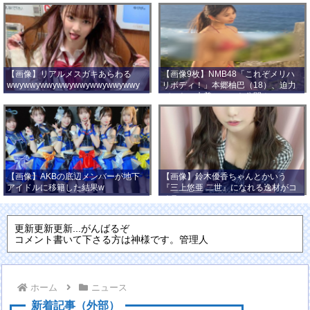
【画像】リアルメスガキあらわる
【画像9枚】NMB48「これぞメリハ
wwywwywwywwywwywwywwywwy
リボディ！」本郷柚巴（18）、迫力
wwy
バストの水着ショット公開！
【画像】AKBの底辺メンバーが地下
【画像】鈴木優香ちゃんとかいう
アイドルに移籍した結果w
『三上悠亜 二世』になれる逸材がコ
チラ
更新更新更新...がんばるぞ
コメント書いて下さる方は神様です。管理人
ホーム
ニュース
新着記事（外部）