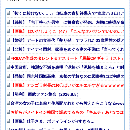
「抜くに抜けない……」自転車の青切符導入で”車道ハミ出し”が
【続報】「包丁持った男性」に警察官が発砲、左胸に銃弾が命中
【画像】 はいだしょうこ（47）「こんなオバサンでいいの…？
【婚活】デートの食事代「割り勘」でフラれた33歳男性の落とし
【悲報】ナイナイ岡村、家事をめぐる妻の不満に「言ってくれた
FRIDAY作成のタレント＆アスリート「最新CMギャラリスト」消
中国政府、強烈な不満を表明「泥棒が『泥棒を捕まえろ』と叫ぶ
【恐怖】同志社国際高校、京都の学校なのに図書室には沖縄タイ
【画像】アンゴラ村長のお〇ぱいがエチエチすぎるｗｗｗｗｗｗ
【勝利】 西武ファン集合（2026.8.8）
台湾の女の子に名前と住所聞かれたから教えたらこうなるwwww
お前らがメイドイン韓国で認めてるもの 「キムチ」あと3つは？
【画像】佳子さま、ボディラインがHすぎる…