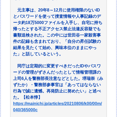
元主事は、20年8～12月に使用権限のないID
とパスワードを使って捜査情報や人事記録のデ
ータ約18万5000ファイルを入手し、自宅に持ち
帰ったとする不正アクセス禁止法違反容疑でも
書類送検された。この中には世田谷一家殺害事
件の記録も含まれており、「自分の昇任試験の
結果を見たくて始め、興味本位のままにやっ
た」と話しているという。
同庁は定期的に変更すべきだったIDやパスワ
ードの管理がずさんだったとして情報管理課の
上司6人を警務部長注意などとした。堺瑞崇（み
ずたか）・警務部参事官は「あってはならない
行為で誠に遺憾。再発防止に努めたい」と述べ
た。【松本惇】
https://mainichi.jp/articles/20210806/k00/00m/
040/365000c