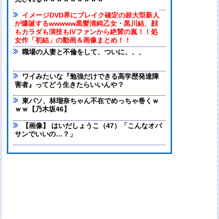
イメージDVD界にブレイク確定の超大型新人
が爆誕するwwwww黒髪清純乙女・黒川結、顔
もカラダも演技もIVファンから絶賛の嵐！！処
女作「初結」の動画＆画像まとめ！！
職場の人妻と不倫をして、ついに、、、
ワイみたいな『勉強だけできる高学歴発達障
害者』ってどう生きたらいいんや？
東パソ、林瑠奈ちゃん不在でめっちゃ巻くｗ
ｗｗ【乃木坂46】
【画像】 はいだしょうこ（47）「こんなオバ
サンでいいの…？」