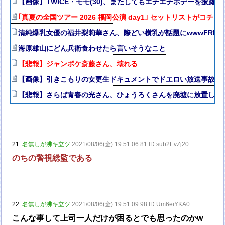
【画像】TWICE・モモ(30)、またしてもエチエチボデーを披露w
｢真夏の全国ツアー 2026 福岡公演 day1｣ セットリストがコチ
清純爆乳女優の福井梨莉華さん、際どい横乳が話題にwwwFRID
海原雄山にどん兵衛食わせたら言いそうなこと
【悲報】ジャンポケ斎藤さん、壊れる
【画像】引きこもりの女更生ドキュメントでドエロい放送事故ｗ
【悲報】さらば青春の光さん、ひょうろくさんを廃墟に放置して
21:
名無しが沸キ立ツ
2021/08/06(金) 19:51:06.81 ID:sub2EvZj20
のちの警視総監である
22:
名無しが沸キ立ツ
2021/08/06(金) 19:51:09.98 ID:Um6eiYKA0
こんな事して上司一人だけが困るとでも思ったのかw