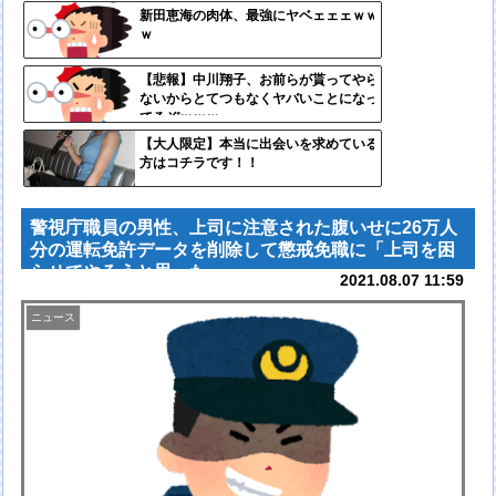
定リ
新田恵海の肉体、最強にヤベェェェｗｗ
ｗ
ンク
自動
【悲報】中川翔子、お前らが貰ってやら
ないからとてつもなくヤバいことになっ
更新
てるぞｗｗｗ
ツー
【大人限定】本当に出会いを求めている
方はコチラです！！
ル
警視庁職員の男性、上司に注意された腹いせに26万人
分の運転免許データを削除して懲戒免職に「上司を困
らせてやろうと思った」
2021.08.07 11:59
ニュース