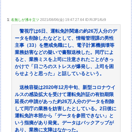
1:
名無しが沸キ立ツ
2021/08/06(金) 19:47:27.64 ID:R/JP1/6z9
警視庁は6日、運転免許関連の約26万人分のデ
ータを削除したなどとして、情報管理課の男性
主事（33）を懲戒免職にし、電子計算機損壊等
業務妨害などの疑いで書類送検した。同庁によ
ると、業務ミスを上司に注意されたことがきっ
かけで「日ごろのストレスが爆発し、上司を困
らせようと思った」と話しているという。
送検容疑は2020年12月中旬、新型コロナウイ
ルスの感染拡大を受けて運転免許証の有効期限
延長の申請があった約26万人分のデータを削除
して同庁の業務を妨害したとしている。2日後に
運転免許本部から「データを参照できない」と
いう指摘があり発覚。データはバックアップが
あり、業務に支障はなかった。