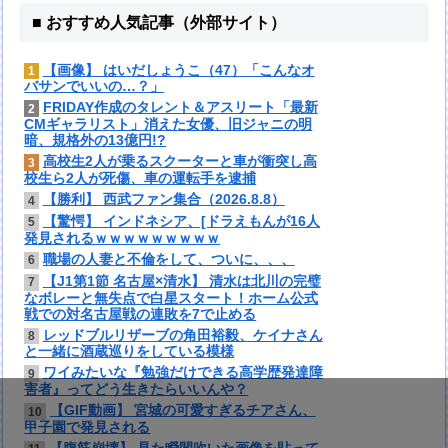
■ おすすめ人気記事（外部サイト）
【画像】 はいだしょうこ（47）「こんなオ
1
バサンでいいの…？」
FRIDAY作成のタレント＆アスリート「最新
2
CMギャラリスト」消えた女優、旧ジャニの明
暗、規格外の13億円!?
高校生2人が乗るスクーターと車が衝突し高
3
校生ら2人が死傷、車の運転手を逮捕
【勝利】 西武ファン集合（2026.8.8）
4
【驚愕】 インドネシア、[ドラえもんが16人
5
発見されるｗｗｗｗｗｗｗｗｗ
職場の人妻と不倫をして、ついに、、、
6
【J1第1節 名古屋×清水】 清水は北川の完璧
7
なボレーと無失点で白星スタート！ホーム公式
戦での対名古屋戦の連敗を7で止める
レッドブルリザーブの角田裕毅、ケイナさん
8
と一緒に酒蔵巡りをしている模様
ワイみたいな『勉強だけできる高学歴発達障
9
害者』ってどう生きたらいいんや？
【GIF動画】 宮城の可愛すぎるチアさん、
10
甲子園で発見される