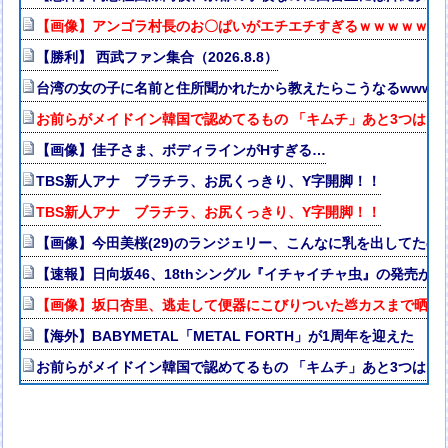
【画像】アンゴラ村長のお〇ぱいがエチエチすぎるｗｗｗｗｗｗ
【勝利】 西武ファン集合（2026.8.8）
台湾の女の子に名前と住所聞かれたから教えたらこうなるwwww
お前らがメイドイン韓国で認めてるもの 「キムチ」あと3つは？
【画像】佳子さま、ボディラインがHすぎる…
TBS新人アナ ブラチラ、お尻くっきり、Y字開脚！！
TBS新人アナ ブラチラ、お尻くっきり、Y字開脚！！
【画像】今田美桜(29)のランジェリー、こんなに乳を出してたの
【速報】日向坂46、18thシングル『イチャイチャ虫』の発売が
【画像】坂口杏里、逃走して便器にこびりついた💩カスまで晒さ
【海外】BABYMETAL「METAL FORTH」が1周年を迎えた
お前らがメイドイン韓国で認めてるもの 「キムチ」あと3つは？