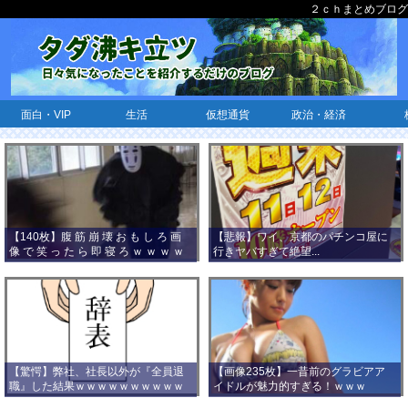
２ｃｈまとめブログ
面白・VIP
生活
仮想通貨
政治・経済
【140枚】腹 筋 崩 壊 お も し ろ 画
【悲報】ワイ、京都のパチンコ屋に
像 で 笑 っ た ら 即 寝 ろ ｗ ｗ ｗ ｗ
行きヤバすぎて絶望...
ｗ ｗ ｗ ｗ ｗ ｗ ｗ ｗ
【驚愕】弊社、社長以外が『全員退
【画像235枚】一昔前のグラビアア
職』した結果ｗｗｗｗｗｗｗｗｗｗ
イドルが魅力的すぎる！ｗｗｗ
ｗｗｗ