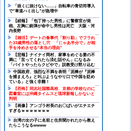
「抜くに抜けない……」自転車の青切符導入
で”車道ハミ出し”が急増中
【続報】「包丁持った男性」に警察官が発
砲、左胸に銃弾が命中し男性は死亡 大阪・河
内長野
【婚活】デートの食事代「割り勘」でフラれ
た33歳男性の落とし穴 「じゃあ半分で」が相
手を冷めさせる“本当の理由”
【悲報】ナイナイ岡村、家事をめぐる妻の不
満に「言ってくれたら済む話やん」になるみ
「バイトやったらクビやで」説教受け黙り込む
中国政府、強烈な不満を表明「泥棒が『泥棒
を捕まえろ』と叫ぶようなやり口で中国を貶め
ている」と強く非難！
【恐怖】同志社国際高校、京都の学校なのに
図書室には沖縄タイムスと琉球新報しかないと
判明
【画像】アンゴラ村長のお〇ぱいがエチエチ
すぎるｗｗｗｗｗｗｗ
台湾の女の子に名前と住所聞かれたから教え
たらこうなるwwww