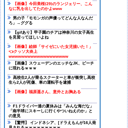
【画像】今田美桜(29)のランジェリー、こん
なに乳を出してたのかよwww
男の子「モモンガの声優ってどんな人なんだ
ろ」→ググる
【gifあり】甲子園のチアは神奈川の女子高生
を見習ってほしいよね
【画像】絵師「サイゼにいた女児描いた！」
👈クッソ大炎上
wwwwwwwwwwwwwwwwwww
【画像】スウェーデンのエッチなJK、ビーチ
に現れるｗｗｗ
高校生2人が乗るスクーターと車が衝突し高校
生ら2人が死傷、車の運転手を逮捕
【画像】福原遥さん、意外とお胸ある
F1ドライバー達の夏休みは「みんな海だな」
「南半球にスキーしに行くやついねえのか」と
の意見
【驚愕】 インドネシア、[ドラえもんが16人発
見されるｗｗｗｗｗｗｗｗｗ