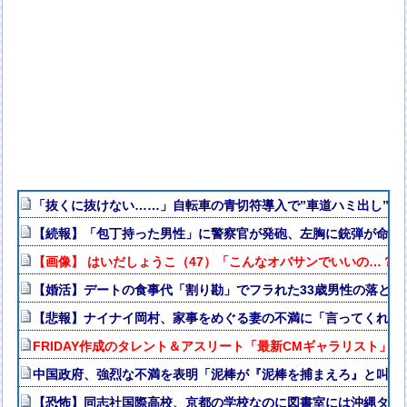
「抜くに抜けない……」自転車の青切符導入で”車道ハミ出し”が
【続報】「包丁持った男性」に警察官が発砲、左胸に銃弾が命中
【画像】 はいだしょうこ（47）「こんなオバサンでいいの…？
【婚活】デートの食事代「割り勘」でフラれた33歳男性の落とし
【悲報】ナイナイ岡村、家事をめぐる妻の不満に「言ってくれた
FRIDAY作成のタレント＆アスリート「最新CMギャラリスト」消
中国政府、強烈な不満を表明「泥棒が『泥棒を捕まえろ』と叫ぶ
【恐怖】同志社国際高校、京都の学校なのに図書室には沖縄タイ