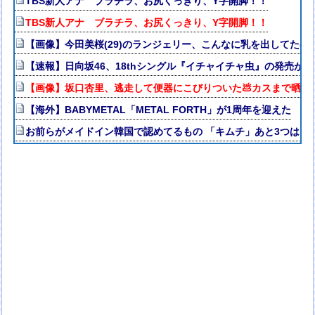
TBS新人アナ ブラチラ、お尻くっきり、Y字開脚！！
TBS新人アナ ブラチラ、お尻くっきり、Y字開脚！！
【画像】今田美桜(29)のランジェリー、こんなに乳を出してたの
【速報】日向坂46、18thシングル『イチャイチャ虫』の発売が
【画像】坂口杏里、逃走して便器にこびりついた💩カスまで晒さ
【海外】BABYMETAL「METAL FORTH」が1周年を迎えた
お前らがメイドイン韓国で認めてるもの 「キムチ」あと3つは？