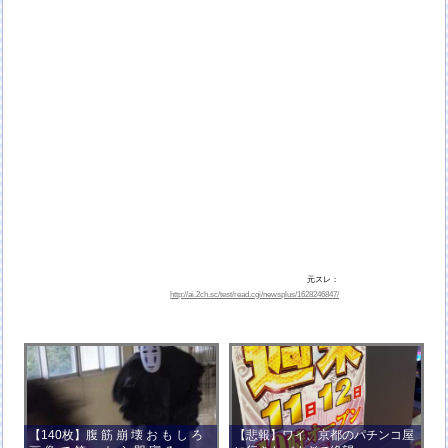
元スレ：
http://ai.2ch.sc/test/read.cgi/newsplus/1628246847/
【140枚】腹 筋 崩 壊 お も し ろ
【悲報】ワイ、京都のパチンコ屋