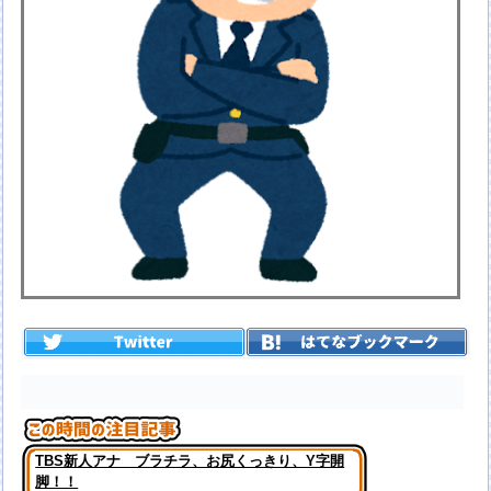
TBS新人アナ ブラチラ、お尻くっきり、Y字開
脚！！