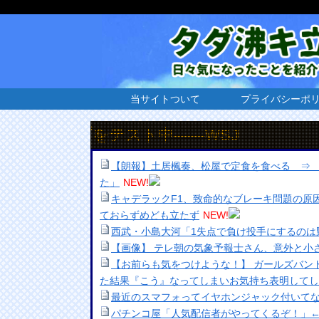
当サイトついて
プライバシーポ
プをテスト中――WSJ
【朗報】土居楓奏、松屋で定食を食べる ⇒
た」
NEW!
キャデラックF1、致命的なブレーキ問題の原
ておらずめども立たず
NEW!
西武・小島大河「1失点で負け投手にするのは
【画像】 テレ朝の気象予報士さん、意外と小
【お前らも気をつけような！】 ガールズバン
た結果『こう』なってしまいお気持ち表明してし
最近のスマフォってイヤホンジャック付いてな
パチンコ屋「人気配信者がやってくるぞ！」