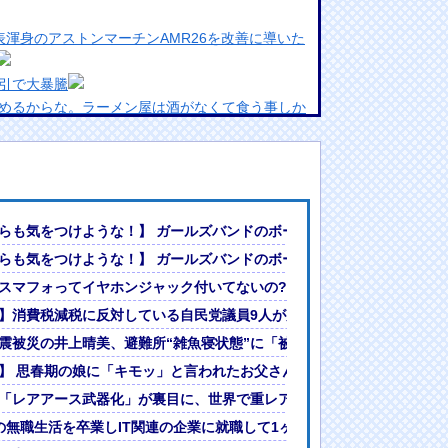
エイ代表渾身のアストンマーチンAMR26を改善に導いた
引で大暴騰
めるからな。ラーメン屋は酒がなくて食う事しか
ランプリ・榎本彩乃、グラビア披露！透明感が凄
んでない」と実況しながら被災地へ向かう有名ア
最新の状況をいち早く伝えることは報道機関として
ｗｗｗｗ
らも気をつけような！】 ガールズバンドのボーカルさん、客席ダイブ
には大きな意義がある」
快適は求めないけど…解決策はなにか？なぜこうなってしまうのか」
らも気をつけような！】 ガールズバンドのボーカルさん、客席ダイブ
女ｗｗｗ
給網の構築が加速
スマフォってイヤホンジャック付いてないの?
?」論争
人間って割とガチめに差別されるよな・・・
経った結果ｗｗ
】消費税減税に反対している自民党議員9人が判明ｗｗｗｗｗｗ
るも解決には至っておらずめども立たず
震被災の井上晴美、避難所“雑魚寝状態”に「被災して快適は求めない
】 思春期の娘に「キモッ」と言われたお父さん、グレるｗｗｗｗｗｗ
「レアアース武器化」が裏目に、世界で重レアアース供給網の構築が加
した結果ｗｗｗｗｗｗｗｗｗｗ
の無職生活を卒業しIT関連の企業に就職して1ヶ月半ほど経った結果ｗｗ