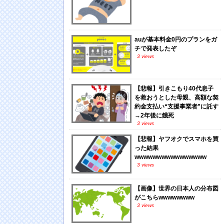
auが基本料金0円のプランをガ
チで発表したぞ
3 views
【悲報】引きこもり40代息子
を救おうとした母親、高額な契
約金支払い“支援事業者”に託す
→2年後に餓死
3 views
【悲報】ヤフオクでスマホを買
った結果
wwwwwwwwwwwwwwww
3 views
【画像】世界の日本人の分布図
がこちらwwwwwwww
3 views