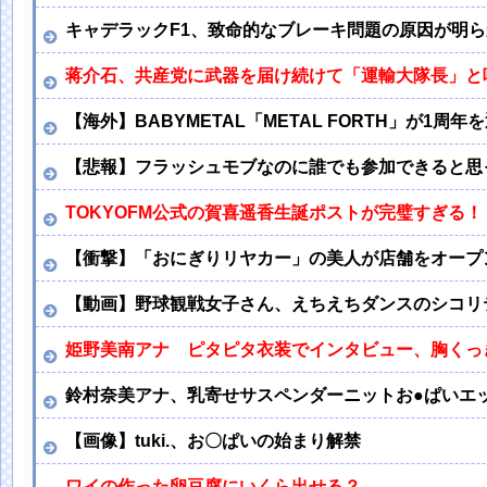
キャデラックF1、致命的なブレーキ問題の原因が明
蒋介石、共産党に武器を届け続けて「運輸大隊長」と
【海外】BABYMETAL「METAL FORTH」が1周年
【悲報】フラッシュモブなのに誰でも参加できると思
TOKYOFM公式の賀喜遥香生誕ポストが完璧すぎる！
【衝撃】「おにぎりリヤカー」の美人が店舗をオープン
【動画】野球観戦女子さん、えちえちダンスのシコリ
姫野美南アナ ピタピタ衣装でインタビュー、胸くっき
鈴村奈美アナ、乳寄せサスペンダーニットお●ぱいエ
【画像】tuki.、お〇ぱいの始まり解禁
ワイの作った卵豆腐にいくら出せる？