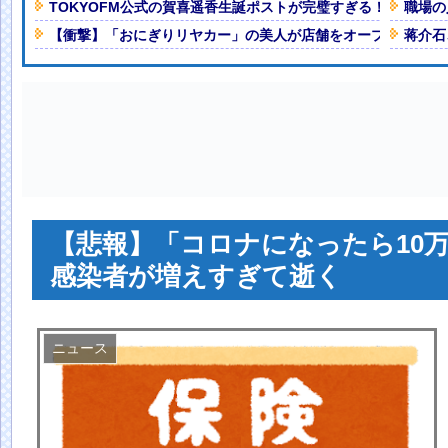
ドミノ 被害者があえて〝最強〟労
TOKYOFM公式の賀喜遥香生誕ポストが完璧すぎる！！！【乃
職場の
【衝撃】「おにぎりリヤカー」の美人が店舗をオープンした結果
蒋介石
勃起する奴wwww
NEW!
ストンマーチンAMR26を改善に導いた
たり前だった事がコチラ・・・・
人減の1億1973万人
 「足をくじいて動けない」
【悲報】「コロナになったら10万
感染者が増えすぎて逝く
ニュース