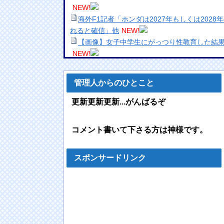
NEW!
海外F1記者「ホンダは2027年もしくは202
れると確信」他
NEW!
【画像】女子中学生にがっつり性教育した結果
NEW!
【画像】引きこもりの女更生ドキュメントでド
【衝撃】酔ってエ口モードになってた姉(28)
管理人からのひとこと
ｗｗｗｗｗｗｗｗｗｗｗ
NEW!
【悲報】ディズニーのおいなり巻（600円）
更新更新更新...がんばるぞ
wwwwwwwwwwww
NEW!
海外「日本人はなんて気高いんだ！」 英高級
コメント書いて下さる方は神様です。
姿に世界が衝撃
NEW!
【動画】これはお見事。中国重慶市で珍しい
海外「日本は戦勝国なんだよ」 戦後の日本人
スポンサードリンク
声
NEW!
モンハン自衛隊 第１８０話
NEW!
齋藤陽アナ ベルトで締め付けられる胸元！！
【画像】フェルンの水着姿、明らかにおかし