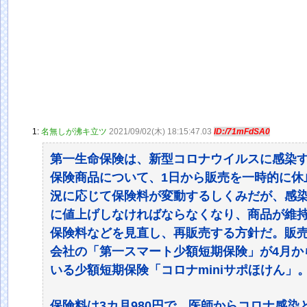
1:
名無しが沸キ立ツ
2021/09/02(木) 18:15:47.03
ID:/71mFdSA0
第一生命保険は、新型コロナウイルスに感染す
保険商品について、1日から販売を一時的に休
況に応じて保険料が変動するしくみだが、感
に値上げしなければならなくなり、商品が維
保険料などを見直し、再販売する方針だ。販
会社の「第一スマート少額短期保険」が4月か
いる少額短期保険「コロナminiサポほけん」
保険料は3カ月980円で、医師からコロナ感染