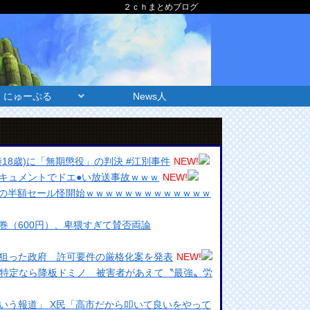
２ｃｈまとめブログ
にゅーぷる
News人
18歳)に「無期懲役」の判決 #江別事件
NEW!
キュメントでドエ●い放送事故ｗｗｗ
NEW!
怒りの半額セール怪開始ｗｗｗｗｗｗｗｗｗｗｗｗｗ
巻（600円）、卑猥すぎて賛否両論
狙った政府 許可要件の厳格化案を発表
NEW!
Ｘ特定なら降板ドミノ 被害者があえて〝最強〟労
いう報道」 X民「高市だから叩いて良いをやって