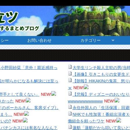
リシー
お問い合わせ
カテゴリー
 小野田紗栞「意外！親近感持っ
大学生リンチ殺人主犯の男(当時
【画像】引きこもりの女更生ド
因が明らかになるも解決には至っ
【朗報】HIKAKINの鬼茶、
ｗ
NEW!
野手として良くない」
NEW!
【悲報】ディズニーのおいなり
さかった
NEW!
wwwwwwwwwwww
NEW!
ドのボーカルさん、客席ダイブし
永住外国人の「生活保護」回避
まう…
NEW!
NHKでも性加害！番組出演者
いの?
NEW!
働組合を頼ったワケ
NEW!
←パチンカスには有名な人なん？
蓮舫「蓮舫だから叩いて良いと