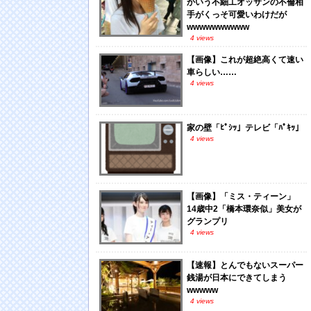
かいう不細工オッサンの不倫相
手がくっそ可愛いわけだが
wwwwwwwwww
4 views
【画像】これが超絶高くて速い
車らしい……
4 views
家の壁「ﾋﾟｼｯ」テレビ「ﾊﾟｷｯ」
4 views
【画像】「ミス・ティーン」
14歳中2「橋本環奈似」美女が
グランプリ
4 views
【速報】とんでもないスーパー
銭湯が日本にできてしまう
wwwww
4 views