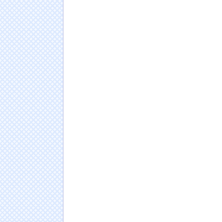
NHKでも性加害！番組出演者Ｘ特定なら降板
働組合を頼ったワケ
NEW!
【画像】こういう『女子のダラしない背中』に
伊Autosprint誌：ニューエイ代表渾身のア
最大の功労者はカルディレ
NEW!
彼氏いない子と毎週会ったらこうなるwww
【衝撃】今では考えられない昔の学校では当
日本人の人口が42年ぶり1億2千万人割れ…91万
ドイツ人男性がランニングシューズで富士登山
Powered by livedoor 相互RSS