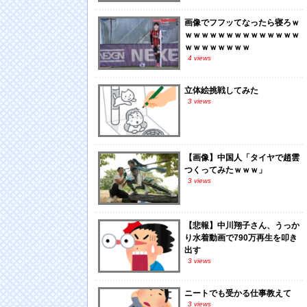
画像でフフッてなったら寝ろｗ
ｗｗｗｗｗｗｗｗｗｗｗｗｗｗ
ｗｗｗｗｗｗｗｗ
4 views
立体絵挑戦してみた
3 views
【画像】中国人「タイヤで趙雲
つくってみたｗｗｗ」
3 views
【悲報】中川翔子さん、うっか
り水着動画で790万再生を叩き
出す
3 views
ニートでも受かる仕事教えて
3 views