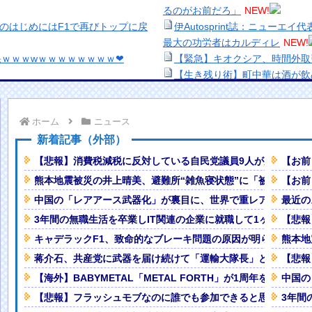
るのがお前だろ」
NEW!
8年のはじめにはF1で再びトップに戻
伊Autosprint誌：ニュー
最大の功労者はカルディレ
NEW!
ｗｗｗwｗｗｗｗｗｗｗｗ❤
【緊急】キオクシア、時間外取
【生き残り術】町中華は酒が飲
エ●い放送事故ｗｗｗ
NEW!
出来ないし。
のマ○コを軽く擦って喘がせた結果
美少女図鑑AWARD2026グ
ホーム
ニュース
い！！
、卑猥すぎて賛否両論
熊本地震、「九州自動車道は混
新着記事（外部）
ナなどに批判殺到 全国紙記者「
【悲報】消費税減税に反対している自民党議員9人が判明ｗｗ
【お前
紙も驚愕した極限の中の日本人の
の責務」「情報を取り上げること
熊本地震被災の井上晴美、避難所“雑魚寝状態”に「被災して
【お前
【画像】顔100点、体30点の
中国の「レアアース武器化」が裏目に、世界で重レアアース供
最近の
事故が撮影される。
NEW!
「洋画に日本版主題歌は必要か
の特別な生き様に各国から称賛の
【悲報】職場で無能判定された
3年間の無職生活を卒業しIT関連の企業に就職して1ヶ月半ほど
【悲報
キャデラックF1、致命的なブレーキ問題の原因が明らかにな
熊本地
蒋介石、共産党に武器を届け続けて「運輸大隊長」と呼ばれる
【悲報
【GIF動画あり】
NEW!
【海外】BABYMETAL「METAL FORTH」が1周年を迎えた
中国の
いｗｗｗｗｗｗｗｗｗｗｗｗ
NEW!
Powered by livedoor 相互RSS
【悲報】フラッシュモブなのに誰でも参加できると思って乱入
3年間