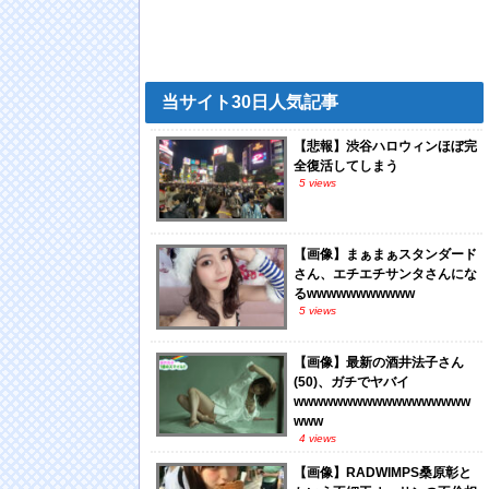
当サイト30日人気記事
【悲報】渋谷ハロウィンほぼ完
全復活してしまう
5 views
【画像】まぁまぁスタンダード
さん、エチエチサンタさんにな
るwwwwwwwwwww
5 views
【画像】最新の酒井法子さん
(50)、ガチでヤバイ
wwwwwwwwwwwwwwwwww
www
4 views
【画像】RADWIMPS桑原彰と