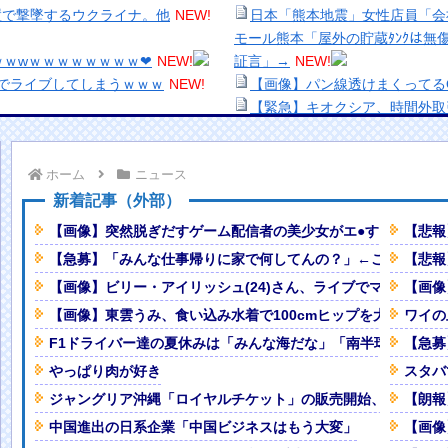
置で撃墜するウクライナ。他
NEW!
日本「熊本地震」女性店員「会
モール熊本「屋外の貯蔵ﾀﾝｸは
ｗｗwｗｗｗｗｗｗｗｗ❤
NEW!
証言」→
NEW!
でライブしてしまうｗｗｗ
NEW!
【画像】パン線透けまくってるO
【緊急】キオクシア、時間外取
音が二回してビリヤニが出てきた
【生き残り術】町中華は酒が飲
出来ないし。
ホーム
ニュース
ベな水着写真集を発売する
美少女図鑑AWARD2026グ
！！
NEW!
い！！
新着記事（外部）
らこうなるwwww
NEW!
熊本地震、「九州自動車道は混
【画像】突然脱ぎだすゲーム配信者の美少女がエ●すぎるｗｗ
【悲報
を見習ってほしいよね
NEW!
ナなどに批判殺到 全国紙記者「
【急募】「みんな仕事帰りに家で何してんの？」←これ・・・
【悲報
んでもないモノを発見してしまった
の責務」「情報を取り上げること
【画像】ビリー・アイリッシュ(24)さん、ライブでマンスジが
【画像
【画像】顔100点、体30点の
ｗｗｗｗｗｗ
NEW!
「洋画に日本版主題歌は必要か
【画像】東雲うみ、食い込み水着で100cmヒップを大胆露出w
ワイの
w
NEW!
【悲報】職場で無能判定された
F1ドライバー達の夏休みは「みんな海だな」「南半球にスキー
【急募
普通のテレビ番組が最新SNSの数
やっぱり肉が好き
スタバ
ジャングリア沖縄「ロイヤルチケット」の販売開始、大人29,7
【朗報
転のプリウスに当て逃げされる車
中国進出の日系企業「中国ビジネスはもう大変」
【画像
Powered by livedoor 相互RSS