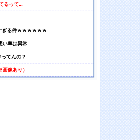
って...
すぎる件ｗｗｗｗｗｗ
悪い率は異常
やってんの？
※画像あり）