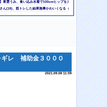
今季無冠でも初受賞か!?海外ファンが考える本命とは!?【海外の反応】
】東雲うみ、食い込み水着で100cmヒップを大胆露出wwwww「週刊S
衣装を着るアニメ作ってくれ！元絵もAIくんが描いてや」AI「はぁ…（
さん(18)、筋トレした結果無事かわいくなる（※画像あり）
省ガチギレ 補助金３０００
2021.09.08 11:59