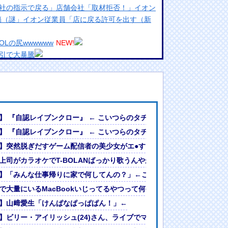
社の指示で戻る」店舗会社「取材拒否！」イオン
無傷（謎」イオン従業員「店に戻る許可を出す（新
Lの尻wwwwww
NEW!
引で大暴騰
めるからな。ラーメン屋は酒がなくて食う事しか
ランプリ・榎本彩乃、グラビア披露！透明感が凄
んでない」と実況しながら被災地へ向かう有名ア
ｗ
】 『自認レイブンクロー』 ← こいつらのタチ悪い率は異常
最新の状況をいち早く伝えることは報道機関として
・
】 『自認レイブンクロー』 ← こいつらのタチ悪い率は異常
には大きな意義がある」
見える衣装を着て炎上
】突然脱ぎだすゲーム配信者の美少女がエ●すぎるｗｗｗ
女ｗｗｗ
?」論争
wwww「週刊SPA!」のグラビアオフショットが万バズ！！！
上司がカラオケでT-BOLANばっかり歌うんやが
人間って割とガチめに差別されるよな・・・
しに行くやついねえのか」との意見
】「みんな仕事帰りに家で何してんの？」←これ・・・・
で大量にいるMacBookいじってるやつって何やってんの？
00円にｗｗｗｗｗｗｗｗｗ
】山﨑愛生「けんぱなぱっぱぱん！」←
】ビリー・アイリッシュ(24)さん、ライブでマンスジが見える衣装を着