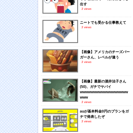
出す
3 views
ニートでも受かる仕事教えて
3 views
【画像】アメリカのチーズバー
ガーさん、レベルが違う
3 views
【画像】最新の酒井法子さん
(50)、ガチでヤバイ
wwwwwwwwwwwwwwwwww
www
3 views
auが基本料金0円のプランをガ
チで発表したぞ
3 views