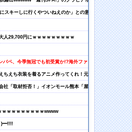
球にスキーしに行くやついねえのか」との意見
29,700円にｗｗｗｗｗｗｗｗｗ
エンバペ、今季無冠でも初受賞か!?海外ファンが考える本命とは
えちえち衣装を着るアニメ作ってくれ！元絵もAIくんが描いて
会社「取材拒否！」イオンモール熊本「屋外の貯蔵ﾀﾝｸは無傷
ｗｗｗｗｗｗｗｗｗwwww
!!!!