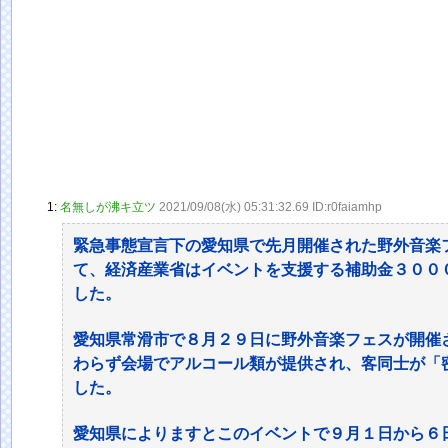
1:
名無しが沸キ立ツ
2021/09/08(水) 05:31:32.69 ID:r0faiamhp
緊急事態宣言下の愛知県で先月開催された野外音楽フェス
て、経済産業省はイベントを支援する補助金３００
した。
愛知県常滑市で８月２９日に野外音楽フェスが開催
わらず会場でアルコール類が提供され、客同士が「
した。
愛知県によりますとこのイベントで９月１日から６