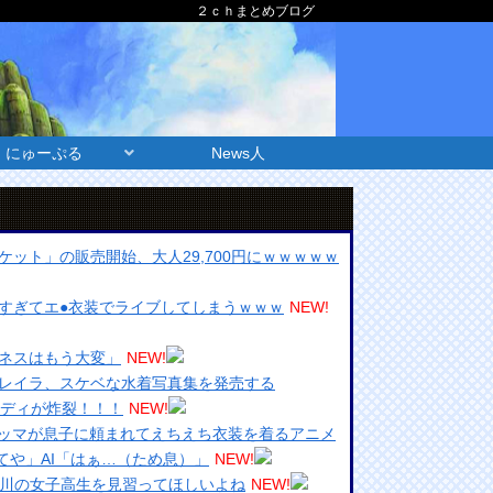
２ｃｈまとめブログ
にゅーぷる
News人
ット」の販売開始、大人29,700円にｗｗｗｗｗ
すぎてエ●衣装でライブしてしまうｗｗｗ
NEW!
ネスはもう大変」
NEW!
レイラ、スケベな水着写真集を発売する
ボディが炸裂！！！
NEW!
マッマが息子に頼まれてえちえち衣装を着るアニメ
てや」AI「はぁ…（ため息）」
NEW!
奈川の女子高生を見習ってほしいよね
NEW!