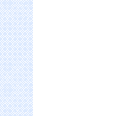
結婚式の二次会で知り合った娘達と乱交した
【ハンターハンター】シズクの念能力「デメ
ｗｗｗｗ
NEW!
【画像】暴走族のセ〇クス、エチエチすぎるｗ
【急募】「みんな仕事帰りに家で何してんの
日本人の人口が42年ぶり1億2千万人割れ…91万
ドイツ人男性がランニングシューズで富士登山
Powered by livedoor 相互RSS