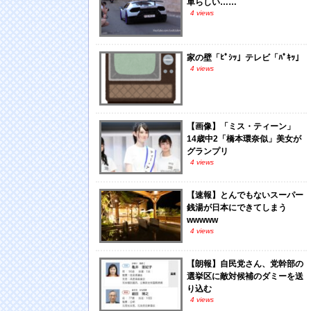
車らしい……
4 views
家の壁「ﾋﾟｼｯ」テレビ「ﾊﾟｷｯ」
4 views
【画像】「ミス・ティーン」
14歳中2「橋本環奈似」美女が
グランプリ
4 views
【速報】とんでもないスーパー
銭湯が日本にできてしまう
wwwww
4 views
【朗報】自民党さん、党幹部の
選挙区に敵対候補のダミーを送
り込む
4 views