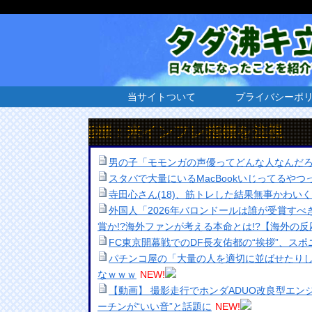
当サイトついて
プライバシーポ
経済指標：米インフレ指標を注視
男の子「モモンガの声優ってどんな人なんだ
スタバで大量にいるMacBookいじってるや
寺田心さん(18)、筋トレした結果無事かわい
外国人「2026年バロンドールは誰が受賞すべ
賞か!?海外ファンが考える本命とは!?【海外の反
FC東京開幕戦でのDF長友佑都の“挨拶”、ス
パチンコ屋の「大量の人を適切に並ばせたり
なｗｗｗ
NEW!
【動画】 撮影走行でホンダADUO改良型エン
ーチンが“いい音”と話題に
NEW!