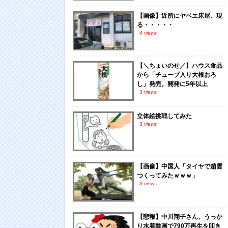
【画像】近所にヤベエ床屋、現
る・・・・・
4 views
【＼ちょいのせ／】ハウス食品
から「チューブ入り大根おろ
し」発売。開発に5年以上
3 views
立体絵挑戦してみた
3 views
【画像】中国人「タイヤで趙雲
つくってみたｗｗｗ」
3 views
【悲報】中川翔子さん、うっか
り水着動画で790万再生を叩き