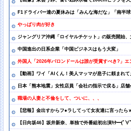
F1ドライバー達の夏休みは「みんな海だな」「南半
やっぱり肉が好き
ジャングリア沖縄「ロイヤルチケット」の販売開始、大人
中国進出の日系企業「中国ビジネスはもう大変」
外国人「2026年バロンドールは誰が受賞すべき?」
【動画】ワイ「AIくん！美人マッマが息子に頼まれて
日本「熊本地震」女性店員「会社の指示で戻る」店舗
職場の人妻と不倫をして、ついに、、、
【悲報】金出すからフ●ラしてって女友達に言ったらｗ
【日向坂46】坂井新奈、単独で外番組初出演ｷﾀ━(ﾟ∀ﾟ)━