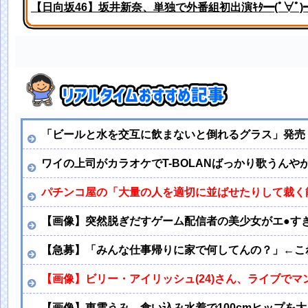
【日向坂46】坂井新奈、単独で外番組初出演ｷﾀ━(ﾟ∀ﾟ)━!
冨里奈央ちゃんの『苦悶の表情』、大変なことになってるっ
「ビールと水を交互に飲まないと倒れるグラス」発売
ワイの上司がカラオケでT-BOLANばっかり歌うんや
パチンコ屋の「大量の人を適切に並ばせたりして裁く
【画像】突然脱ぎだすゲーム配信者の美少女がエ●す
【急募】「みんな仕事帰りに家で何してんの？」←こ
【画像】ビリー・アイリッシュ(24)さん、ライブで
【画像】東雲うみ、食い込み水着で100cmヒップを大