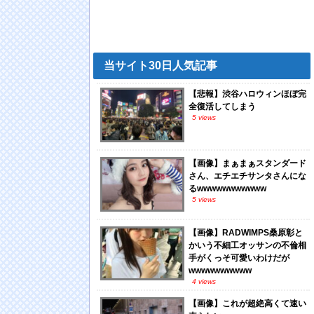
当サイト30日人気記事
【悲報】渋谷ハロウィンほぼ完
全復活してしまう
5 views
【画像】まぁまぁスタンダード
さん、エチエチサンタさんにな
るwwwwwwwwwww
5 views
【画像】RADWIMPS桑原彰と
かいう不細工オッサンの不倫相
手がくっそ可愛いわけだが
wwwwwwwwww
4 views
【画像】これが超絶高くて速い