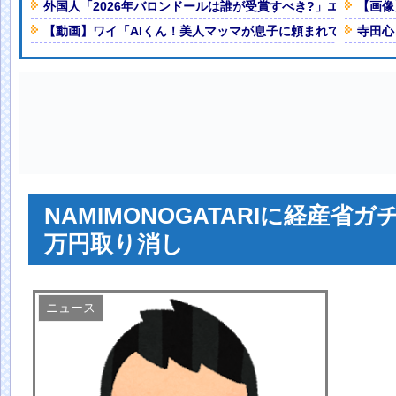
話
NEW!
外国人「2026年バロンドールは誰が受賞すべき?」エンバペ、
【画像
ちゃん」、まさかの具現化系だった
【動画】ワイ「AIくん！美人マッマが息子に頼まれてえちえち
寺田心
ｗｗwｗｗｗｗｗｗｗｗ
NEW!
？」←これ・・・・
NEW!
人減の1億1973万人
 「足をくじいて動けない」
NAMIMONOGATARIに経産
万円取り消し
ニュース