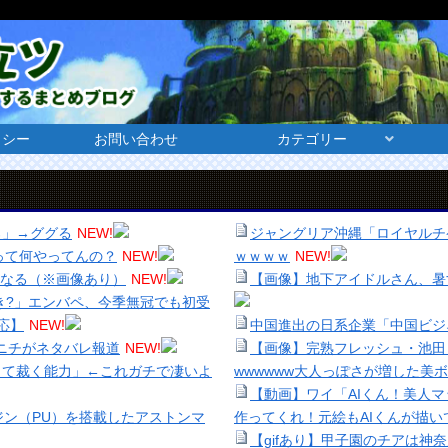
リシー
お問い合わせ
カテゴリー
ろ」→ググる
NEW!
ジャングリア沖縄「ロイヤルチケ
つって何やってんの？
NEW!
ｗｗｗｗ
NEW!
くなる（※画像あり）
NEW!
【画像】地下アイドルさん、暑
き?」エンバペ、今季無冠でも初受
応】
NEW!
中国進出の日系企業「中国ビジ
ポニチがネタバレ報道
NEW!
【画像】完熟フレッシュ・池田
して裁く能力」←これガチで凄いよ
wwwwww大人っぽさが増した美
【動画】ワイ「AIくん！美人
ジン（PU）を搭載したアストンマ
作ってくれ！元絵もAIくんが描い
【gifあり】甲子園のチアは神