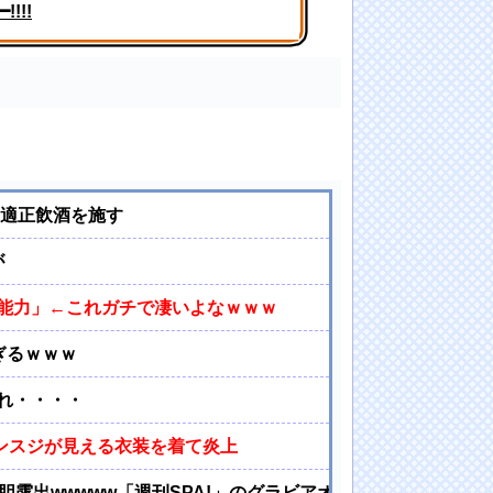
!!!
て...
 適正飲酒を施す
が
能力」←これガチで凄いよなｗｗｗ
ぎるｗｗｗ
れ・・・・
マンスジが見える衣装を着て炎上
胆露出wwwww「週刊SPA!」のグラビアオフショットが万バ