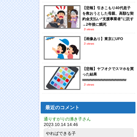
【悲報】引きこもり40代息子
を救おうとした母親、高額な契
約金支払い“支援事業者”に託す
→2年後に餓死
3 views
【画像あり】東京にUFO
3 views
【悲報】ヤフオクでスマホを買
った結果
wwwwwwwwwwwwwwww
3 views
最近のコメント
通りすがりの沸き子さん
2023.10.14 14:46
やればできる子