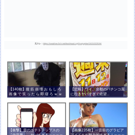
元スレ：
https://swallow.5ch.net/test/read.cgi/livejupiter/1631022534/
【140枚】腹 筋 崩 壊 お も し ろ
【悲報】ワイ、京都のパチンコ屋
画 像 で 笑 っ た ら 即 寝 ろ ｗ ｗ
に行きヤバすぎて絶望...
ｗ ｗ ｗ ｗ ｗ ｗ ｗ ｗ ｗ ｗ
【衝撃】昔のポテトチップスの
【画像235枚】一昔前のグラビア
『内容量』、ヤバすぎるｗｗｗｗ
アイドルが魅力的すぎる！ｗｗｗ