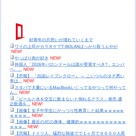
好青年の片思いが壊れていくまで
ワイの上司がカラオケでT-BOLANばっかり歌うんやが
NEW!
やっぱり肉が好き
NEW!
外国人「2026年バロンドールは誰が受賞すべき?」エンバ
ペ、...
NEW!
【悲報】 『自認レイブンクロー』 ← こいつらのタチ悪い
率は...
NEW!
スタバで大量にいるMacBookいじってるやつって何やって
ん...
NEW!
「ビールと水を交互に飲まないと倒れるグラス」発売 適
正飲酒を...
NEW!
【画像】女子中学生にがっつり性教育した結果ｗｗｗwｗ
ｗｗｗｗ...
NEW!
【画像】最近のJCの身体、健康的ｗｗｗｗｗｗｗｗｗｗｗ
ｗｗｗ...
NEW!
【悲報】ドイツ人、猛烈な熱波でで１ヶ月で９６００人死