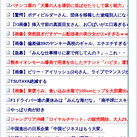
パチンコ屋の「大量の人を適切に並ばせたりして裁く能力」←こ
【驚愕】ボディビルダーさん、団体を移籍した途端別人になって
【ｼｺ画像】挿入寸前の真面目女さん、お◯ぱいがエ口過ぎるｗｗ
【画像】突然脱ぎだすゲーム配信者の美少女がエ●すぎるｗｗｗ
【画像】偏差値39のヤンキー高校のギャル、エチエチすぎるｗｗ
【急募】「みんな仕事帰りに家で何してんの？」←これ・・・・
熊本イオンモール爆発で死者を出したテナント「ハビタ」運営会社
【画像】ビリー・アイリッシュ(24)さん、ライブでマンスジが見
TSUTAYA絶滅する
【画像】東雲うみ、食い込み水着で100cmヒップを大胆露出www
F1ドライバー達の夏休みは「みんな海だな」「南半球にスキーし
やっぱり肉が好き
ジャングリア沖縄「ロイヤルチケット」の販売開始、大人29,70
中国進出の日系企業「中国ビジネスはもう大変」