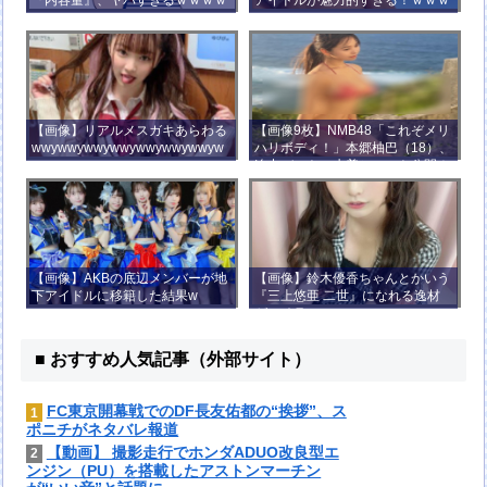
ｗｗｗｗ
【画像】リアルメスガキあらわる
【画像9枚】NMB48「これぞメリ
wwywwywwywwywwywwywwyw
ハリボディ！」本郷柚巴（18）、
wywwy
迫力バストの水着ショット公開！
【画像】AKBの底辺メンバーが地
【画像】鈴木優香ちゃんとかいう
下アイドルに移籍した結果w
『三上悠亜 二世』になれる逸材
がコチラ
■ おすすめ人気記事（外部サイト）
FC東京開幕戦でのDF長友佑都の“挨拶”、ス
1
ポニチがネタバレ報道
【動画】 撮影走行でホンダADUO改良型エ
2
ンジン（PU）を搭載したアストンマーチン