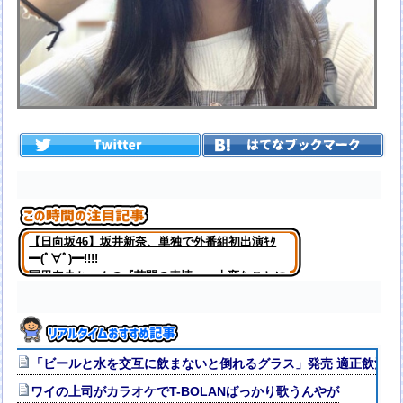
【日向坂46】坂井新奈、単独で外番組初出演ｷﾀ
━(ﾟ∀ﾟ)━!!!!
冨里奈央ちゃんの『苦悶の表情』、大変なことに
なってるって...
「ビールと水を交互に飲まないと倒れるグラス」発売 適正飲酒を
ワイの上司がカラオケでT-BOLANばっかり歌うんやが