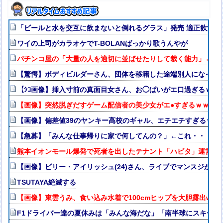
「ビールと水を交互に飲まないと倒れるグラス」発売 適正飲酒を
ワイの上司がカラオケでT-BOLANばっかり歌うんやが
パチンコ屋の「大量の人を適切に並ばせたりして裁く能力」←こ
【驚愕】ボディビルダーさん、団体を移籍した途端別人になって
【ｼｺ画像】挿入寸前の真面目女さん、お◯ぱいがエ口過ぎるｗｗ
【画像】突然脱ぎだすゲーム配信者の美少女がエ●すぎるｗｗｗ
【画像】偏差値39のヤンキー高校のギャル、エチエチすぎるｗｗ
【急募】「みんな仕事帰りに家で何してんの？」←これ・・・・
熊本イオンモール爆発で死者を出したテナント「ハビタ」運営会社
【画像】ビリー・アイリッシュ(24)さん、ライブでマンスジが見
TSUTAYA絶滅する
【画像】東雲うみ、食い込み水着で100cmヒップを大胆露出www
F1ドライバー達の夏休みは「みんな海だな」「南半球にスキーし