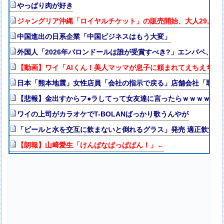
やっぱり肉が好き
ジャングリア沖縄「ロイヤルチケット」の販売開始、大人29,70
中国進出の日系企業「中国ビジネスはもう大変」
外国人「2026年バロンドールは誰が受賞すべき?」エンバペ、今
【動画】ワイ「AIくん！美人マッマが息子に頼まれてえちえち衣
日本「熊本地震」女性店員「会社の指示で戻る」店舗会社「取材拒
【悲報】金出すからフ●ラしてって女友達に言ったらｗｗｗｗｗｗ
ワイの上司がカラオケでT-BOLANばっかり歌うんやが
「ビールと水を交互に飲まないと倒れるグラス」発売 適正飲酒を
【朗報】山﨑愛生「けんぱなぱっぱぱん！」←