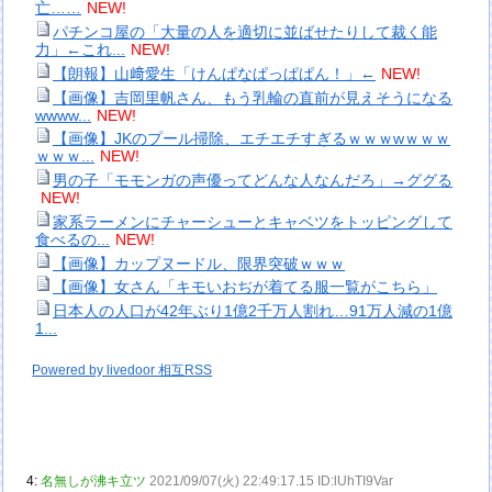
亡……
NEW!
パチンコ屋の「大量の人を適切に並ばせたりして裁く能
力」←これ...
NEW!
【朗報】山﨑愛生「けんぱなぱっぱぱん！」←
NEW!
【画像】吉岡里帆さん、もう乳輪の直前が見えそうになる
wwww...
NEW!
【画像】JKのプール掃除、エチエチすぎるｗｗｗwｗｗｗ
ｗｗｗ...
NEW!
男の子「モモンガの声優ってどんな人なんだろ」→ググる
NEW!
家系ラーメンにチャーシューとキャベツをトッピングして
食べるの...
NEW!
【画像】カップヌードル、限界突破ｗｗｗ
【画像】女さん「キモいおぢが着てる服一覧がこちら」
日本人の人口が42年ぶり1億2千万人割れ…91万人減の1億
1...
Powered by livedoor 相互RSS
4:
名無しが沸キ立ツ
2021/09/07(火) 22:49:17.15 ID:lUhTI9Var