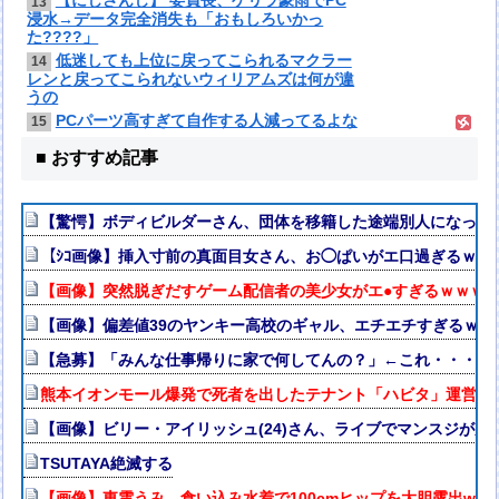
【にじさんじ】 委員長、ゲリラ豪雨でPC
13
浸水→データ完全消失も「おもしろいかっ
た????」
低迷しても上位に戻ってこられるマクラー
14
レンと戻ってこられないウィリアムズは何が違
うの
PCパーツ高すぎて自作する人減ってるよな
15
■ おすすめ記事
【驚愕】ボディビルダーさん、団体を移籍した途端別人になって
【ｼｺ画像】挿入寸前の真面目女さん、お◯ぱいがエ口過ぎるｗｗ
【画像】突然脱ぎだすゲーム配信者の美少女がエ●すぎるｗｗｗ
【画像】偏差値39のヤンキー高校のギャル、エチエチすぎるｗｗ
【急募】「みんな仕事帰りに家で何してんの？」←これ・・・・
熊本イオンモール爆発で死者を出したテナント「ハビタ」運営会社
【画像】ビリー・アイリッシュ(24)さん、ライブでマンスジが見
TSUTAYA絶滅する
【画像】東雲うみ、食い込み水着で100cmヒップを大胆露出ww