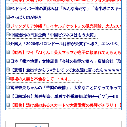
F1ドライバー達の夏休みは「みんな海だな」「南半球にスキー
やっぱり肉が好き
ジャングリア沖縄「ロイヤルチケット」の販売開始、大人29,70
中国進出の日系企業「中国ビジネスはもう大変」
外国人「2026年バロンドールは誰が受賞すべき?」エンバペ、今
【動画】ワイ「AIくん！美人マッマが息子に頼まれてえちえち衣
日本「熊本地震」女性店員「会社の指示で戻る」店舗会社「取材
【悲報】金出すからフ●ラしてって女友達に言ったらｗｗｗｗｗｗ
職場の人妻と不倫をして、ついに、、、
冨里奈央ちゃんの『苦悶の表情』、大変なことになってるって...
【日向坂46】坂井新奈、単独で外番組初出演ｷﾀ━(ﾟ∀ﾟ)━!!!!
【画像】透け感のあるスカートで大野愛実の美脚がチラリ！【まな