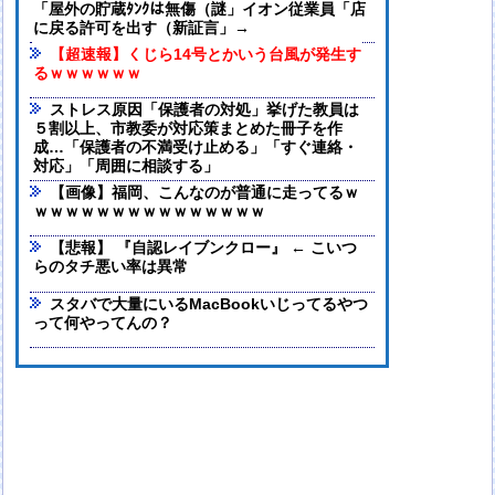
「屋外の貯蔵ﾀﾝｸは無傷（謎」イオン従業員「店
に戻る許可を出す（新証言」→
【超速報】くじら14号とかいう台風が発生す
るｗｗｗｗｗｗ
ストレス原因「保護者の対処」挙げた教員は
５割以上、市教委が対応策まとめた冊子を作
成…「保護者の不満受け止める」「すぐ連絡・
対応」「周囲に相談する」
【画像】福岡、こんなのが普通に走ってるｗ
ｗｗｗｗｗｗｗｗｗｗｗｗｗｗｗ
【悲報】 『自認レイブンクロー』 ← こいつ
らのタチ悪い率は異常
スタバで大量にいるMacBookいじってるやつ
って何やってんの？