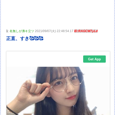
1:
名無しが沸キ立ツ
2021/09/07(火) 22:48:54.17
ID:RAGCW7yLd
正直、すき🥰🥰🥰