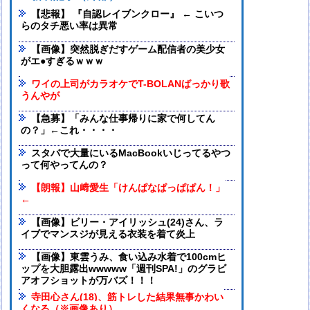
【悲報】 『自認レイブンクロー』 ← こいつ
らのタチ悪い率は異常
【画像】突然脱ぎだすゲーム配信者の美少女
がエ●すぎるｗｗｗ
ワイの上司がカラオケでT-BOLANばっかり歌
うんやが
【急募】「みんな仕事帰りに家で何してん
の？」←これ・・・・
スタバで大量にいるMacBookいじってるやつ
って何やってんの？
【朗報】山﨑愛生「けんぱなぱっぱぱん！」
←
【画像】ビリー・アイリッシュ(24)さん、ラ
イブでマンスジが見える衣装を着て炎上
【画像】東雲うみ、食い込み水着で100cmヒ
ップを大胆露出wwwww「週刊SPA!」のグラビ
アオフショットが万バズ！！！
寺田心さん(18)、筋トレした結果無事かわい
くなる（※画像あり）