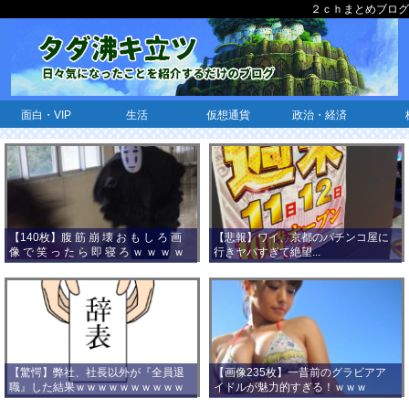
２ｃｈまとめブログ
面白・VIP
生活
仮想通貨
政治・経済
【140枚】腹 筋 崩 壊 お も し ろ 画
【悲報】ワイ、京都のパチンコ屋に
像 で 笑 っ た ら 即 寝 ろ ｗ ｗ ｗ ｗ
行きヤバすぎて絶望...
ｗ ｗ ｗ ｗ ｗ ｗ ｗ ｗ
【驚愕】弊社、社長以外が『全員退
【画像235枚】一昔前のグラビアア
職』した結果ｗｗｗｗｗｗｗｗｗｗ
イドルが魅力的すぎる！ｗｗｗ
ｗｗｗ