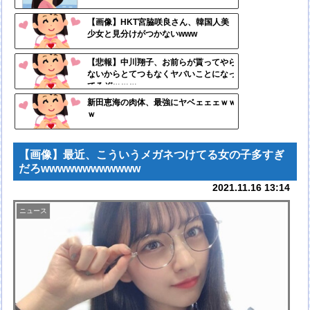
- 固
定リ
【画像】HKT宮脇咲良さん、韓国人美
少女と見分けがつかないwww
ンク
自動
【悲報】中川翔子、お前らが貰ってやら
ないからとてつもなくヤバいことになっ
更新
てるぞｗｗｗ
ツー
新田恵海の肉体、最強にヤベェェェｗｗ
ｗ
ル
【画像】最近、こういうメガネつけてる女の子多すぎ
だろwwwwwwwwwwww
2021.11.16 13:14
ニュース