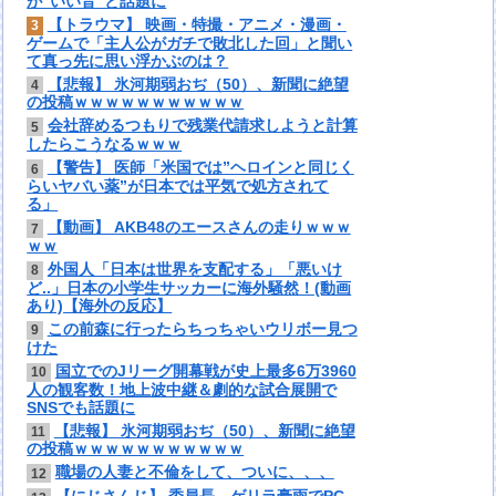
が“いい音”と話題に
【トラウマ】 映画・特撮・アニメ・漫画・
3
ゲームで「主人公がガチで敗北した回」と聞い
て真っ先に思い浮かぶのは？
【悲報】 氷河期弱おぢ（50）、新聞に絶望
4
の投稿ｗｗｗｗｗｗｗｗｗｗｗ
会社辞めるつもりで残業代請求しようと計算
5
したらこうなるｗｗｗ
【警告】 医師「米国では”ヘロインと同じく
6
らいヤバい薬”が日本では平気で処方されて
る」
【動画】 AKB48のエースさんの走りｗｗｗ
7
ｗｗ
外国人「日本は世界を支配する」「悪いけ
8
ど..」日本の小学生サッカーに海外騒然！(動画
あり)【海外の反応】
この前森に行ったらちっちゃいウリボー見つ
9
けた
国立でのJリーグ開幕戦が史上最多6万3960
10
人の観客数！地上波中継＆劇的な試合展開で
SNSでも話題に
【悲報】 氷河期弱おぢ（50）、新聞に絶望
11
の投稿ｗｗｗｗｗｗｗｗｗｗｗ
職場の人妻と不倫をして、ついに、、、
12