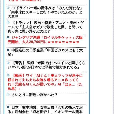
F1ドライバー達の夏休みは「みんな海だな」
「南半球にスキーしに行くやついねえのか」と
の意見
【トラウマ】 映画・特撮・アニメ・漫画・ゲ
ームで「主人公がガチで敗北した回」と聞いて
真っ先に思い浮かぶのは？
ジャングリア沖縄「ロイヤルチケット」の販
売開始、大人29,700円にｗｗｗｗｗｗｗｗｗ
中国進出の日系企業「中国ビジネスはもう大
変」
【警告】 医師「米国では”ヘロインと同じくら
いヤバい薬”が日本では平気で処方されてる」
【動画】ワイ「AIくん！美人マッマが息子に
頼まれてえちえち衣装を着るアニメ作ってく
れ！元絵もAIくんが描いてや」AI「はぁ…（た
め息）」
さいとう←誰思い浮かべた？
日本「熊本地震」女性店員「会社の指示で戻
る」店舗会社「取材拒否！」イオンモール熊本