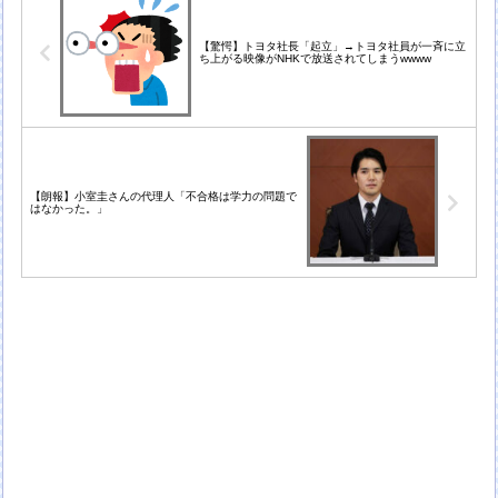
【驚愕】トヨタ社長「起立」→トヨタ社員が一斉に立
ち上がる映像がNHKで放送されてしまうwwww
【朗報】小室圭さんの代理人「不合格は学力の問題で
はなかった。」