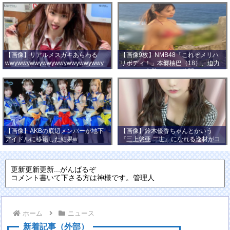
【画像】リアルメスガキあらわる
【画像9枚】NMB48「これぞメリハ
wwywwywwywwywwywwywwywwy
リボディ！」本郷柚巴（18）、迫力
wwy
バストの水着ショット公開！
【画像】AKBの底辺メンバーが地下
【画像】鈴木優香ちゃんとかいう
アイドルに移籍した結果w
『三上悠亜 二世』になれる逸材がコ
チラ
更新更新更新...がんばるぞ
コメント書いて下さる方は神様です。管理人
ホーム
ニュース
新着記事（外部）