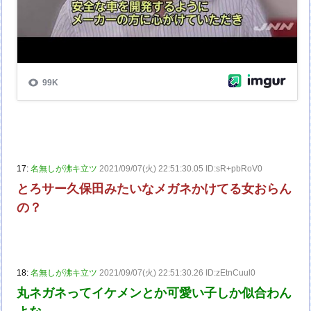
17:
名無しが沸キ立ツ
2021/09/07(火) 22:51:30.05 ID:sR+pbRoV0
とろサー久保田みたいなメガネかけてる女おらん
の？
18:
名無しが沸キ立ツ
2021/09/07(火) 22:51:30.26 ID:zEtnCuul0
丸ネガネってイケメンとか可愛い子しか似合わん