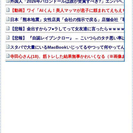
外国人「2026年バロンドールは誰が受賞すべき?」エンバペ、今
【動画】ワイ「AIくん！美人マッマが息子に頼まれてえちえち衣
日本「熊本地震」女性店員「会社の指示で戻る」店舗会社「取材拒
【悲報】金出すからフ●ラしてって女友達に言ったらｗｗｗｗｗｗ
【悲報】 『自認レイブンクロー』 ← こいつらのタチ悪い率は異
スタバで大量にいるMacBookいじってるやつって何やってんの
寺田心さん(18)、筋トレした結果無事かわいくなる（※画像あり