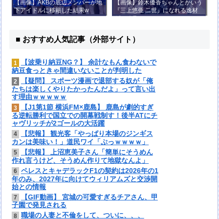
【画像】AKBの底辺メンバーが地
【画像】鈴木優香ちゃんとかいう
下アイドルに移籍した結果w
『三上悠亜 二世』になれる逸材
がコチラ
■ おすすめ人気記事（外部サイト）
【波乗り納豆NG？】 余計なもん食わないで
1
納豆食っときゃ間違いないことが判明した
【疑問】 スポーツ漫画で退部する奴が「俺
2
たちは楽しくやりたかったんだよ」って言い出
す理由ｗｗｗｗｗ
【J1第1節 横浜FM×鹿島】 鹿島が劇的すぎ
3
る逆転勝利で国立での開幕戦制す！後半ATにチ
ャヴリッチが2ゴールの大活躍
【悲報】 観光客「やっぱり本場のジンギス
4
カンは美味い！」道民ワイ「ぷっｗｗｗｗ」
【悲報】 上沼恵美子さん「簡単にそうめん
5
作れ言うけど、そうめん作りて地獄なんよ」
ペレスとキャデラックF1の契約は2026年の1
6
年のみ、2027年に向けてウィリアムズと交渉開
始との情報
【GIF動画】 宮城の可愛すぎるチアさん、甲
7
子園で発見される
職場の人妻と不倫をして、ついに、、、
8