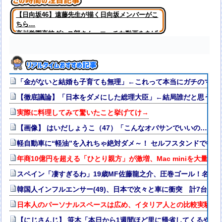
【日向坂46】遠藤先生が描く日向坂メンバーがこ
ちら…
高川学園高校ダンス部さん、エッチな動画をあげ
てしまう。。。
「金がないと結婚も子育ても無理」←これって本当にガチのマジ
【徹底議論】「日本をダメにした総理大臣」←結局誰だと思う？
実際に料理してみて驚いたこと挙げてけ→
【画像】 はいだしょうこ（47）「こんなオバサンでいいの…？」
軽自動車に“軽油”を入れちゃ絶対ダメ～！ セルフスタンドで後を
年商10億円を超える「ひとり親方」が激増、Mac miniを大量購
スペイン「凄すぎるわ」19歳MF佐藤龍之介、圧巻ゴール！名門
韓国人インフルエンサー(49)、日本で次々と車に衝突 計7台巻
日本人のパーソナルスペースは広め、イタリア人との比較実験で
【にじさんじ】 笹木「本日から1週間ほど里に帰省してくるやよ