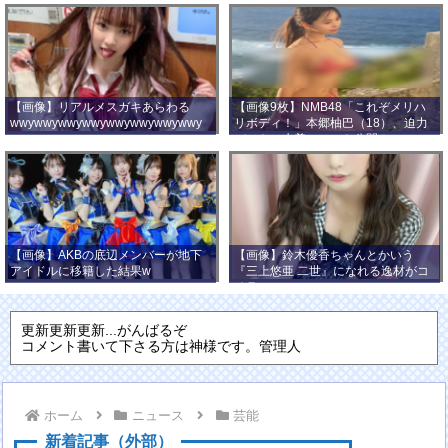
【画像】リアルメスガキあらわる
【画像9枚】NMB48「これぞメリハ
wwywwywwywwywwywwywwywwy
リボディ！」本郷柚巴（18）、迫力
wwy
バストの水着ショット公開！
【画像】AKBの底辺メンバーが地下
【画像】鈴木優香ちゃんとかいう
アイドルに移籍した結果w
『三上悠亜 二世』になれる逸材がコ
チラ
更新更新更新...がんばるぞ
コメント書いて下さる方は神様です。管理人
ホーム
ニュース
芸能
新着記事（外部）