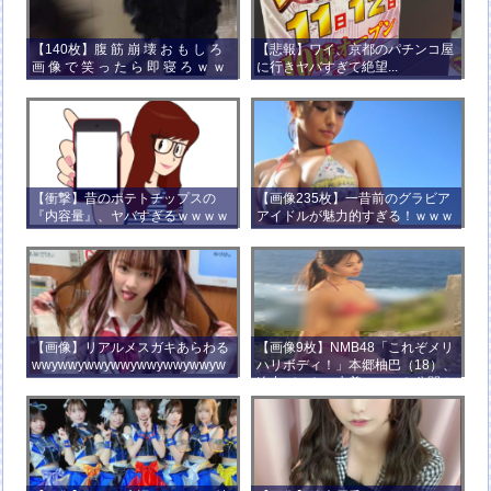
【140枚】腹 筋 崩 壊 お も し ろ
【悲報】ワイ、京都のパチンコ屋
画 像 で 笑 っ た ら 即 寝 ろ ｗ ｗ
に行きヤバすぎて絶望...
ｗ ｗ ｗ ｗ ｗ ｗ ｗ ｗ ｗ ｗ
【衝撃】昔のポテトチップスの
【画像235枚】一昔前のグラビア
『内容量』、ヤバすぎるｗｗｗｗ
アイドルが魅力的すぎる！ｗｗｗ
ｗｗｗｗ
【画像】リアルメスガキあらわる
【画像9枚】NMB48「これぞメリ
wwywwywwywwywwywwywwyw
ハリボディ！」本郷柚巴（18）、
wywwy
迫力バストの水着ショット公開！