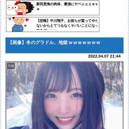
自動
新田恵海の肉体、最強にヤベェェェｗｗ
ｗ
更新
ツー
【悲報】中川翔子、お前らが貰ってやら
ないからとてつもなくヤバいことになっ
ル
てるぞｗｗｗ
【画像】冬のグラドル、地獄 w w w w w w w
2022.04.07 21:44
芸能