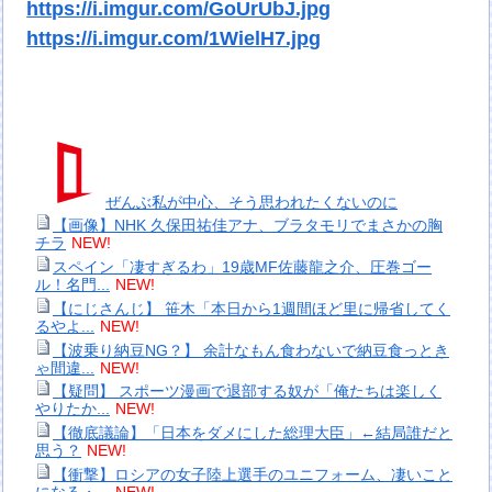
https://i.imgur.com/GoUrUbJ.jpg
https://i.imgur.com/1WielH7.jpg
ぜんぶ私が中心、そう思われたくないのに
【画像】NHK 久保田祐佳アナ、ブラタモリでまさかの胸
チラ
NEW!
スペイン「凄すぎるわ」19歳MF佐藤龍之介、圧巻ゴー
ル！名門...
NEW!
【にじさんじ】 笹木「本日から1週間ほど里に帰省してく
るやよ...
NEW!
【波乗り納豆NG？】 余計なもん食わないで納豆食っとき
ゃ間違...
NEW!
【疑問】 スポーツ漫画で退部する奴が「俺たちは楽しく
やりたか...
NEW!
【徹底議論】「日本をダメにした総理大臣」←結局誰だと
思う？
NEW!
【衝撃】ロシアの女子陸上選手のユニフォーム、凄いこと