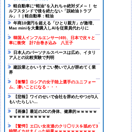
軽自動車に“軽油”を入れちゃ絶対ダメ～！ セ
ルフスタンドで後を絶たない「誤給油トラブ
ル」！ | 軽自動車：軽油
年商10億円を超える「ひとり親方」が激増、
Mac miniを大量購入しAIを従業員代わりに
韓国人インフルエンサー(49)、日本で次々と
車に衝突 計7台巻き込み 八王子
日本人のパーソナルスペースは広め、イタリ
ア人との比較実験で判明
建設業とかいうすごい勢いで人が辞めてく業
界
【衝撃】ロシアの女子陸上選手のユニフォー
ム、凄いことになる・・・
【悲報】ワイのせいで会社を辞めたやつが3人
もいたらしい…
【画像】最近のJCの身体、健康的ｗｗｗｗｗ
ｗｗｗｗｗｗｗｗｗｗ
【驚愕】エ口い女友達のクリ◯リスを舐めて3
時間イカせまくった結果ｗｗｗｗｗｗｗｗｗｗ