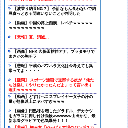
【波乗り納豆NG？】 余計なもん食わないで納
豆食っときゃ間違いないことが判明した
【動画】中国の路上痴漢、レベチｗｗｗｗｗ
ｗｗｗｗｗｗｗｗｗ
【悲報】夏、消滅…
【画像】NHK 久保田祐佳アナ、ブラタモリで
まさかの胸チラ
【悲報】平成のパワハラ文化は今考えても異
常ってよ・・・・
【疑問】 スポーツ漫画で退部する奴が「俺た
ちは楽しくやりたかったんだよ」って言い出す
理由ｗｗｗｗｗ
【動画】どすけべコスプレイヤー女子の汗の
量が想像以上にヤバすぎｗｗｗ
【画像】円熟味を増したグラドル、デカケツ
をガラスに押し付け悩殺wwwwww山田かな、最
新水着グラビアで色気爆発！！！
【悲報】 観光客「やっぱり本場のジンギスカ