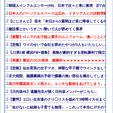
韓国人インフルエンサー(49)、日本で次々と車に衝突 計7台巻
日本人のパーソナルスペースは広め、イタリア人との比較実験で
【にじさんじ】 笹木「本日から1週間ほど里に帰省してくるやよ
建設業とかいうすごい勢いで人が辞めてく業界
【衝撃】ロシアの女子陸上選手のユニフォーム、凄いことになる
【悲報】ワイのせいで会社を辞めたやつが3人もいたらしい…
【J1第1節 横浜FM×鹿島】 鹿島が劇的すぎる逆転勝利で国立で
【画像】最近のJCの身体、健康的ｗｗｗｗｗｗｗｗｗｗｗｗｗｗ
【悲報】仙台育英の女子マネ、神聖な甲子園でウインクをしてし
京大病院、脳腫瘍摘出手術で腫瘍の無い部位を摘出してしまう 
高川学園高校ダンス部さん、エッチな動画をあげてしまう。。。
【日向坂46】遠藤先生が描く日向坂メンバーがこちら…
【驚愕】エ口い女友達のクリ◯リスを舐めて3時間イカせまくっ
「金がないと結婚も子育ても無理」←これって本当にガチのマジ