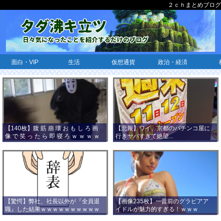
２ｃｈまとめブログ
面白・VIP
生活
仮想通貨
政治・経済
【140枚】腹 筋 崩 壊 お も し ろ 画
【悲報】ワイ、京都のパチンコ屋に
像 で 笑 っ た ら 即 寝 ろ ｗ ｗ ｗ ｗ
行きヤバすぎて絶望...
ｗ ｗ ｗ ｗ ｗ ｗ ｗ ｗ
【驚愕】弊社、社長以外が『全員退
【画像235枚】一昔前のグラビアア
職』した結果ｗｗｗｗｗｗｗｗｗｗ
イドルが魅力的すぎる！ｗｗｗ
ｗｗｗ