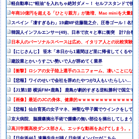
軽自動車に“軽油”を入れちゃ絶対ダメ～！ セルフスタンドで後を
年商10億円を超える「ひとり親方」が激増、Mac miniを大量購
スペイン「凄すぎるわ」19歳MF佐藤龍之介、圧巻ゴール！名門
韓国人インフルエンサー(49)、日本で次々と車に衝突 計7台巻
日本人のパーソナルスペースは広め、イタリア人との比較実験で
【にじさんじ】 笹木「本日から1週間ほど里に帰省してくるやよ
建設業とかいうすごい勢いで人が辞めてく業界
【衝撃】ロシアの女子陸上選手のユニフォーム、凄いことになる
【悲報】ワイのせいで会社を辞めたやつが3人もいたらしい…
【J1第1節 横浜FM×鹿島】 鹿島が劇的すぎる逆転勝利で国立で
【画像】最近のJCの身体、健康的ｗｗｗｗｗｗｗｗｗｗｗｗｗｗ
【悲報】仙台育英の女子マネ、神聖な甲子園でウインクをしてし
京大病院、脳腫瘍摘出手術で腫瘍の無い部位を摘出してしまう 
高川学園高校ダンス部さん、エッチな動画をあげてしまう。。。
【日向坂46】遠藤先生が描く日向坂メンバーがこちら…