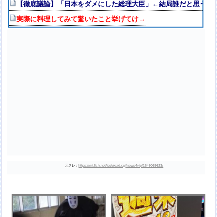
【徹底議論】「日本をダメにした総理大臣」←結局誰だと思う？
実際に料理してみて驚いたこと挙げてけ→
元スレ：
https://mi.5ch.net/test/read.cgi/news4vip/1649069623/