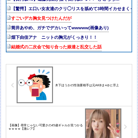
【驚愕】エ口い女友達のクリ◯リスを舐めて3時間イカせまくっ
すごいデカ胸女見つけたんだが
筒井あやめ、ガチでデカいってwwwww(画像あり)
畑下由佳アナ ニットの胸元がくっきり！！
結婚式の二次会で知り合った娘達と乱交した話
木下ほうかの性強要相手は元AKBま○ゆと浮上
【画像】尋常じゃない可愛さの45歳ギャルが見つかる
ｗｗｗｗ【激レア】