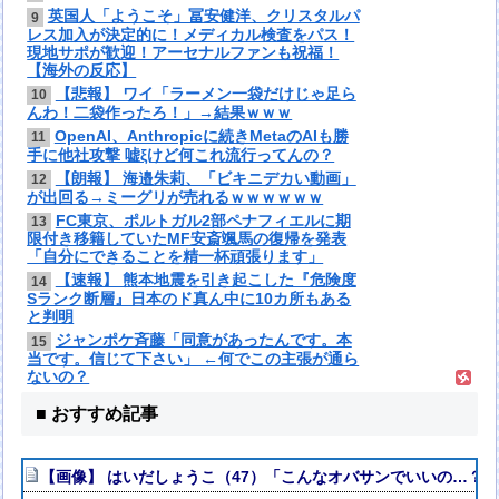
英国人「ようこそ」冨安健洋、クリスタルパ
9
レス加入が決定的に！メディカル検査をパス！
現地サポが歓迎！アーセナルファンも祝福！
【海外の反応】
【悲報】 ワイ「ラーメン一袋だけじゃ足ら
10
んわ！二袋作ったろ！」→結果ｗｗｗ
OpenAI、Anthropicに続きMetaのAIも勝
11
手に他社攻撃 嘘ξけど何これ流行ってんの？
【朗報】 海邉朱莉、「ビキニデカい動画」
12
が出回る→ミーグリが売れるｗｗｗｗｗｗ
FC東京、ポルトガル2部ペナフィエルに期
13
限付き移籍していたMF安斎颯馬の復帰を発表
「自分にできることを精一杯頑張ります」
【速報】 熊本地震を引き起こした『危険度
14
Sランク断層』日本のド真ん中に10カ所もある
と判明
ジャンポケ斉藤「同意があったんです。本
15
当です。信じて下さい」 ←何でこの主張が通ら
ないの？
■ おすすめ記事
【画像】 はいだしょうこ（47）「こんなオバサンでいいの…？