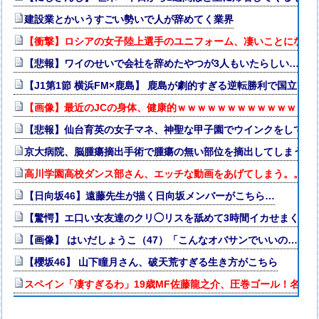
建設業とかいうすごい勢いで人が辞めてく業界
【衝撃】ロシアの女子陸上選手のユニフォーム、凄いことになる
【悲報】ワイのせいで会社を辞めたやつが3人もいたらしい…
【J1第1節 横浜FM×鹿島】 鹿島が劇的すぎる逆転勝利で国立で
【画像】最近のJCの身体、健康的ｗｗｗｗｗｗｗｗｗｗｗｗｗｗ
【悲報】仙台育英の女子マネ、神聖な甲子園でウインクをしてし
京大病院、脳腫瘍摘出手術で腫瘍の無い部位を摘出してしまう 
高川学園高校ダンス部さん、エッチな動画をあげてしまう。。。
【日向坂46】遠藤先生が描く日向坂メンバーがこちら…
【驚愕】エ口い女友達のクリ◯リスを舐めて3時間イカせまくっ
【画像】 はいだしょうこ（47）「こんなオバサンでいいの…？」
【櫻坂46】 山下瞳月さん、破天荒すぎる生き方がこちら
スペイン「凄すぎるわ」19歳MF佐藤龍之介、圧巻ゴール！名門