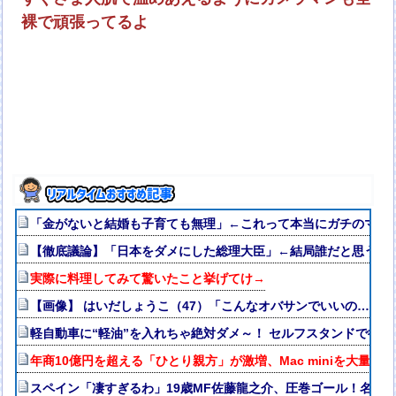
裸で頑張ってるよ
「金がないと結婚も子育ても無理」←これって本当にガチのマジ
【徹底議論】「日本をダメにした総理大臣」←結局誰だと思う？
実際に料理してみて驚いたこと挙げてけ→
【画像】 はいだしょうこ（47）「こんなオバサンでいいの…？」
軽自動車に“軽油”を入れちゃ絶対ダメ～！ セルフスタンドで後を
年商10億円を超える「ひとり親方」が激増、Mac miniを大量購
スペイン「凄すぎるわ」19歳MF佐藤龍之介、圧巻ゴール！名門