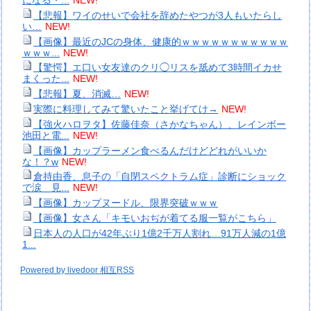
になる・...
NEW!
【悲報】ワイのせいで会社を辞めたやつが3人もいたらし
い…
NEW!
【画像】最近のJCの身体、健康的ｗｗｗｗｗｗｗｗｗｗｗ
ｗｗｗ...
NEW!
【驚愕】エ口い女友達のクリ◯リスを舐めて3時間イカせ
まくった...
NEW!
【悲報】夏、消滅…
NEW!
実際に料理してみて驚いたこと挙げてけ→
NEW!
【強火ハロヲタ】佐藤佳奈（さかなちゃん）、レインボー
池田と電...
NEW!
【画像】カップラーメン食べるんだけどどれがいいか
な！？w
NEW!
倉持由香、息子の「自閉スペクトラム症」診断にショック
で涙 見...
NEW!
【画像】カップヌードル、限界突破ｗｗｗ
【画像】女さん「キモいおぢが着てる服一覧がこちら」
日本人の人口が42年ぶり1億2千万人割れ…91万人減の1億
1...
Powered by livedoor 相互RSS