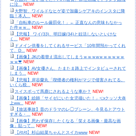
に泣...
NEW!
大野智、ワイルドなヒゲ姿で加藤シゲアキのインスタに降
臨！本人...
NEW!
「自転車のルール厳罰化！」← 正直なんの意味もなかっ
た件ｗｗ...
NEW!
【悲報】 ワイ(33)、明日嫁(34)と妊活しないといけな
く...
NEW!
ドメイン供養をしてくれるサービス「10年間預かってくれ
て、D...
NEW!
【画像】JKの着替え流出してしまうｗｗｗwｗｗｗｗｗｗ
ｗｗ❤
NEW!
【画像】AV女優さん、たまたま路上でインタビューされて
しまう...
NEW!
【悲報】岸谷蘭丸「喫煙者の権利がマジで侵害されてる。
いくら税...
NEW!
スイスポって馬鹿にされるような車か？
NEW!
【画像】絵師「サイゼにいた女児描いた！」👈クッソ大炎
上ww...
NEW!
【放送事故】昔のドラマのレ◯プシーン、今見るとアウト
すぎる・...
NEW!
【画像】思わず保存したくなる「笑える画像・最高な画
像」貼って...
NEW!
【ﾒﾛﾒﾛ】杉山結菜ちゃんとスイカwww
NEW!