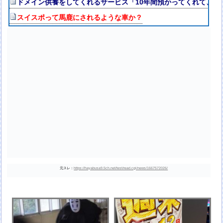
ドメイン供養をしてくれるサービス「10年間預かってくれて、D
スイスポって馬鹿にされるような車か？
元スレ：
https://hayabusa9.5ch.net/test/read.cgi/news/1667572026/