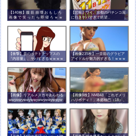
【140枚】腹 筋 崩 壊 お も し ろ
【悲報】ワイ、京都のパチンコ屋
画 像 で 笑 っ た ら 即 寝 ろ ｗ ｗ
に行きヤバすぎて絶望...
ｗ ｗ ｗ ｗ ｗ ｗ ｗ ｗ ｗ ｗ
【衝撃】昔のポテトチップスの
【画像235枚】一昔前のグラビア
『内容量』、ヤバすぎるｗｗｗｗ
アイドルが魅力的すぎる！ｗｗｗ
ｗｗｗｗ
【画像】リアルメスガキあらわる
【画像9枚】NMB48「これぞメリ
wwywwywwywwywwywwywwyw
ハリボディ！」本郷柚巴（18）、
wywwy
迫力バストの水着ショット公開！