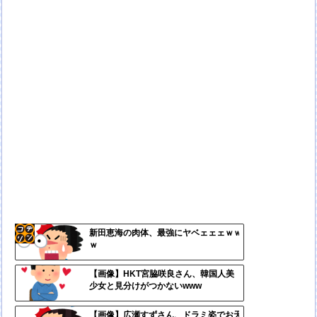
新田恵海の肉体、最強にヤベェェェｗｗ
ｗ
コテ
リン
【画像】HKT宮脇咲良さん、韓国人美
少女と見分けがつかないwww
- 固
定リ
【画像】広瀬すずさん、ドラミ姿でお天