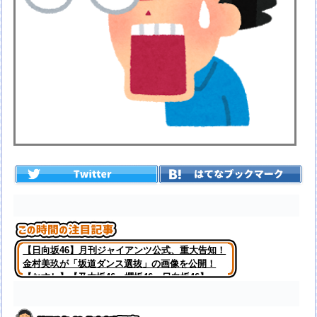
【日向坂46】月刊ジャイアンツ公式、重大告知！
金村美玖が「坂道ダンス選抜」の画像を公開！
【おすし】【乃木坂46・櫻坂46・日向坂46】