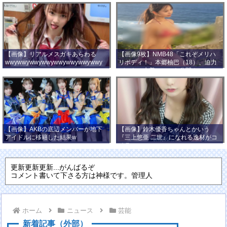
【画像】リアルメスガキあらわる
【画像9枚】NMB48「これぞメリハ
wwywwywwywwywwywwywwywwy
リボディ！」本郷柚巴（18）、迫力
wwy
バストの水着ショット公開！
【画像】AKBの底辺メンバーが地下
【画像】鈴木優香ちゃんとかいう
アイドルに移籍した結果w
『三上悠亜 二世』になれる逸材がコ
チラ
更新更新更新...がんばるぞ
コメント書いて下さる方は神様です。管理人
ホーム
ニュース
芸能
新着記事（外部）