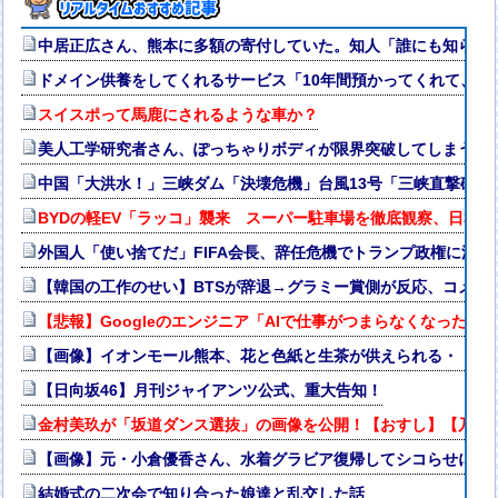
中居正広さん、熊本に多額の寄付していた。知人「誰にも知られ
ドメイン供養をしてくれるサービス「10年間預かってくれて、D
スイスポって馬鹿にされるような車か？
美人工学研究者さん、ぽっちゃりボディが限界突破してしまう
中国「大洪水！」三峡ダム「決壊危機」台風13号「三峡直撃確定
BYDの軽EV「ラッコ」襲来 スーパー駐車場を徹底観察、日本攻
外国人「使い捨てだ」FIFA会長、辞任危機でトランプ政権に泣
【韓国の工作のせい】BTSが辞退→グラミー賞側が反応、コメン
【悲報】Googleのエンジニア「AIで仕事がつまらなくなった」
【画像】イオンモール熊本、花と色紙と生茶が供えられる・・・
【日向坂46】月刊ジャイアンツ公式、重大告知！
金村美玖が「坂道ダンス選抜」の画像を公開！【おすし】【乃木坂4
【画像】元・小倉優香さん、水着グラビア復帰してシコらせにく
結婚式の二次会で知り合った娘達と乱交した話