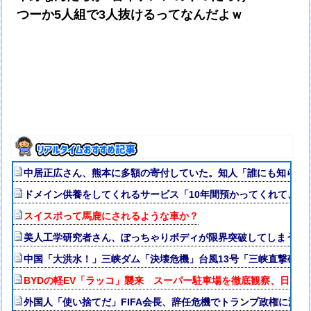
つーか5人組で3人抜けるってなんだよｗ
中居正広さん、熊本に多額の寄付していた。知人「誰にも知られ
ドメイン供養をしてくれるサービス「10年間預かってくれて、D
スイスポって馬鹿にされるような車か？
美人工学研究者さん、ぽっちゃりボディが限界突破してしまう
中国「大洪水！」三峡ダム「決壊危機」台風13号「三峡直撃確定
BYDの軽EV「ラッコ」襲来 スーパー駐車場を徹底観察、日本攻
外国人「使い捨てだ」FIFA会長、辞任危機でトランプ政権に泣