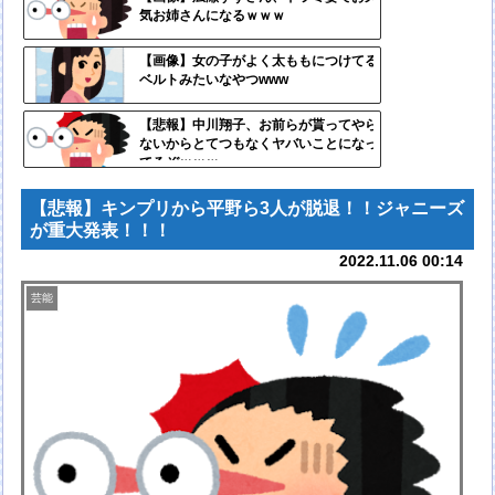
気お姉さんになるｗｗｗ
ンク
自動
【画像】女の子がよく太ももにつけてる
ベルトみたいなやつwww
更新
ツー
【悲報】中川翔子、お前らが貰ってやら
ないからとてつもなくヤバいことになっ
ル
てるぞｗｗｗ
【悲報】キンプリから平野ら3人が脱退！！ジャニーズ
が重大発表！！！
2022.11.06 00:14
芸能