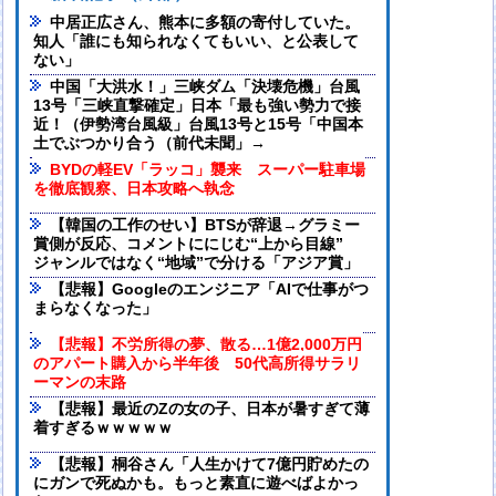
中居正広さん、熊本に多額の寄付していた。
知人「誰にも知られなくてもいい、と公表して
ない」
中国「大洪水！」三峡ダム「決壊危機」台風
13号「三峡直撃確定」日本「最も強い勢力で接
近！（伊勢湾台風級」台風13号と15号「中国本
土でぶつかり合う（前代未聞」→
BYDの軽EV「ラッコ」襲来 スーパー駐車場
を徹底観察、日本攻略へ執念
【韓国の工作のせい】BTSが辞退→グラミー
賞側が反応、コメントににじむ“上から目線”
ジャンルではなく“地域”で分ける「アジア賞」
【悲報】Googleのエンジニア「AIで仕事がつ
まらなくなった」
【悲報】不労所得の夢、散る…1億2,000万円
のアパート購入から半年後 50代高所得サラリ
ーマンの末路
【悲報】最近のZの女の子、日本が暑すぎて薄
着すぎるｗｗｗｗｗ
【悲報】桐谷さん「人生かけて7億円貯めたの
にガンで死ぬかも。もっと素直に遊べばよかっ