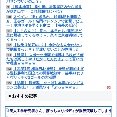
バサンでいいの…？」
【熊本地震】 発生後に居酒屋店内から温泉
9
が吹き出す ← これ前触れじゃね？
スペイン「凄すぎるわ」19歳MF佐藤龍之
10
介、圧巻ゴール！名門バレンシアで衝撃デビュ
ー！現地サポを早くも虜に！【海外の反応】
【にじさんじ】 笹木「本日から1週間ほど
11
里に帰省してくるやよ～。久々に京都満喫して
くるっ！」
【波乗り納豆NG？】 余計なもん食わない
12
で納豆食っときゃ間違いないことが判明した
【疑問】 スポーツ漫画で退部する奴が「俺
13
たちは楽しくやりたかったんだよ」って言い出
す理由ｗｗｗｗｗ
【J1第1節 横浜FM×鹿島】 鹿島が劇的すぎ
14
る逆転勝利で国立での開幕戦制す！後半ATにチ
ャヴリッチが2ゴールの大活躍
【悲報】 観光客「やっぱり本場のジンギス
15
カンは美味い！」道民ワイ「ぷっｗｗｗｗ」
■ おすすめ記事
美人工学研究者さん、ぽっちゃりボディが限界突破してしまう