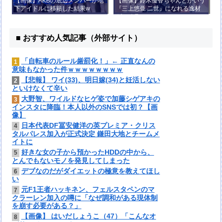
【画像】AKBの底辺メンバーが地
【画像】鈴木優香ちゃんとかいう
下アイドルに移籍した結果w
『三上悠亜 二世』になれる逸材
がコチラ
■ おすすめ人気記事（外部サイト）
「自転車のルール厳罰化！」← 正直なんの
1
意味もなかった件ｗｗｗｗｗｗｗｗ
【悲報】 ワイ(33)、明日嫁(34)と妊活しない
2
といけなくて辛い
大野智、ワイルドなヒゲ姿で加藤シゲアキの
3
インスタに降臨！本人以外のSNSでは初？【画
像】
日本代表DF冨安健洋の英プレミア・クリス
4
タルパレス加入が正式決定 鎌田大地とチームメ
イトに
好きな女の子から預かったHDDの中から、
5
とんでもないモノを発見してしまった
デブなのだがダイエットの極意を教えてほし
6
い
元F1王者ハッキネン、フェルスタペンのマ
7
クラーレン加入の噂に「なぜ調和がある現体制
を崩す必要がある？」
【画像】 はいだしょうこ（47）「こんなオ
8