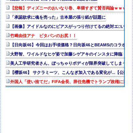
【悲報】ディズニーのおいなり巻、卑猥すぎて賛否両論ｗｗｗｗ
「承認欲求に魂を売った」古本屋の張り紙が話題に
【画像】アイドルなのにピアスがっつり付けてるの絶対エ□いｗ
竹﨑由佳アナ ピタパンのお尻！！
【日向坂46】今回はお手頃価格？日向坂46とBEAMSのコラボが
大野智、ワイルドなヒゲ姿で加藤シゲアキのインスタに降臨！本人
美人工学研究者さん、ぽっちゃりボディが限界突破してしまう
【櫻坂46】 サクラミーツ、こんなぎ加入である変化が...【公開
外国人「使い捨てだ」FIFA会長、辞任危機でトランプ政権に泣