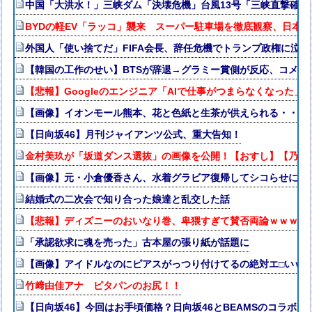
中国「大洪水！」三峡ダム「決壊危機」台風13号「三峡直撃確定
BYDの軽EV「ラッコ」襲来 スーパー駐車場を徹底観察、日本
外国人「使い捨てだ」FIFA会長、辞任危機でトランプ政権に泣
【韓国の工作のせい】BTSが辞退→グラミー賞側が反応、コメン
【悲報】Googleのエンジニア「AIで仕事がつまらなくなった」
【画像】イオンモール熊本、花と色紙と生茶が供えられる・・・
【日向坂46】月刊ジャイアンツ公式、重大告知！
金村美玖が「坂道ダンス選抜」の画像を公開！【おすし】【乃木坂4
【画像】元・小倉優香さん、水着グラビア復帰してシコらせにく
結婚式の二次会で知り合った娘達と乱交した話
【悲報】ディズニーのおいなり巻、卑猥すぎて賛否両論ｗｗｗｗ
「承認欲求に魂を売った」古本屋の張り紙が話題に
【画像】アイドルなのにピアスがっつり付けてるの絶対エ□いｗ
竹﨑由佳アナ ピタパンのお尻！！
【日向坂46】今回はお手頃価格？日向坂46とBEAMSのコラボが