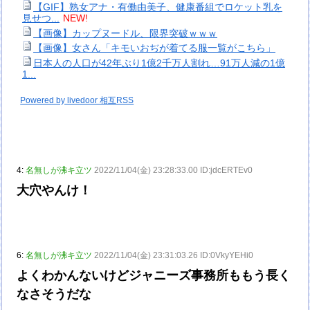
【GIF】熟女アナ・有働由美子、健康番組でロケット乳を
見せつ...
NEW!
【画像】カップヌードル、限界突破ｗｗｗ
【画像】女さん「キモいおぢが着てる服一覧がこちら」
日本人の人口が42年ぶり1億2千万人割れ…91万人減の1億
1...
Powered by livedoor 相互RSS
4:
名無しが沸キ立ツ
2022/11/04(金) 23:28:33.00 ID:jdcERTEv0
大穴やんけ！
6:
名無しが沸キ立ツ
2022/11/04(金) 23:31:03.26 ID:0VkyYEHi0
よくわかんないけどジャニーズ事務所ももう長く
なさそうだな