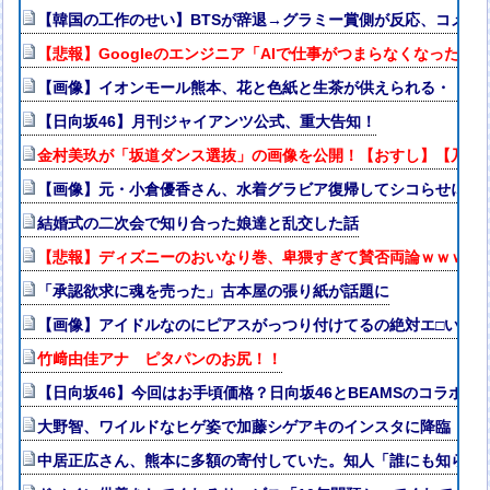
【韓国の工作のせい】BTSが辞退→グラミー賞側が反応、コメン
【悲報】Googleのエンジニア「AIで仕事がつまらなくなった」
【画像】イオンモール熊本、花と色紙と生茶が供えられる・・・
【日向坂46】月刊ジャイアンツ公式、重大告知！
金村美玖が「坂道ダンス選抜」の画像を公開！【おすし】【乃木坂4
【画像】元・小倉優香さん、水着グラビア復帰してシコらせにく
結婚式の二次会で知り合った娘達と乱交した話
【悲報】ディズニーのおいなり巻、卑猥すぎて賛否両論ｗｗｗｗ
「承認欲求に魂を売った」古本屋の張り紙が話題に
【画像】アイドルなのにピアスがっつり付けてるの絶対エ□いｗ
竹﨑由佳アナ ピタパンのお尻！！
【日向坂46】今回はお手頃価格？日向坂46とBEAMSのコラボが
大野智、ワイルドなヒゲ姿で加藤シゲアキのインスタに降臨！本人
中居正広さん、熊本に多額の寄付していた。知人「誰にも知られ