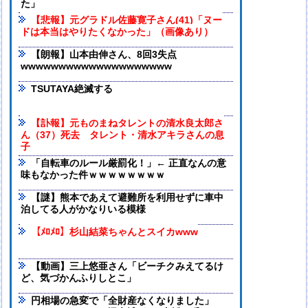
た」
【悲報】元グラドル佐藤寛子さん(41)「ヌー
ドは本当はやりたくなかった」（画像あり）
【朗報】山本由伸さん、8回3失点
wwwwwwwwwwwwwwwwwwww
TSUTAYA絶滅する
【訃報】元ものまねタレントの清水良太郎さ
ん（37）死去 タレント・清水アキラさんの息
子
「自転車のルール厳罰化！」← 正直なんの意
味もなかった件ｗｗｗｗｗｗｗｗ
【謎】熊本であえて避難所を利用せずに車中
泊してる人がかなりいる模様
【ﾒﾛﾒﾛ】杉山結菜ちゃんとスイカwww
【動画】三上悠亜さん「ビーチクみえてるけ
ど、気づかんふりしとこ」
円相場の急変で「全財産なくなりました」