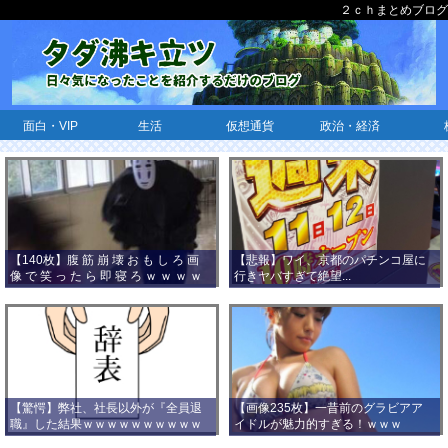
２ｃｈまとめブログ
面白・VIP
生活
仮想通貨
政治・経済
【140枚】腹 筋 崩 壊 お も し ろ 画
【悲報】ワイ、京都のパチンコ屋に
像 で 笑 っ た ら 即 寝 ろ ｗ ｗ ｗ ｗ
行きヤバすぎて絶望...
ｗ ｗ ｗ ｗ ｗ ｗ ｗ ｗ
【驚愕】弊社、社長以外が『全員退
【画像235枚】一昔前のグラビアア
職』した結果ｗｗｗｗｗｗｗｗｗｗ
イドルが魅力的すぎる！ｗｗｗ
ｗｗｗ