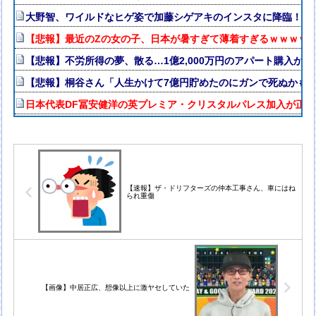
大野智、ワイルドなヒゲ姿で加藤シゲアキのインスタに降臨！本人
【悲報】最近のZの女の子、日本が暑すぎて薄着すぎるｗｗｗｗ
【悲報】不労所得の夢、散る…1億2,000万円のアパート購入か
【悲報】桐谷さん「人生かけて7億円貯めたのにガンで死ぬかも
日本代表DF冨安健洋の英プレミア・クリスタルパレス加入が正式
【速報】ザ・ドリフターズの仲本工事さん、車にはね
られ重傷
【画像】中居正広、想像以上に激ヤセしていた