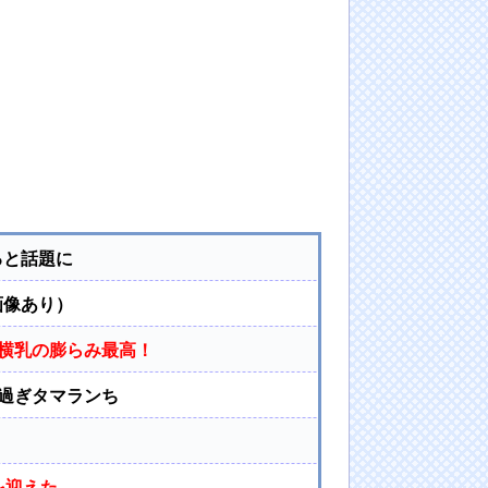
ると話題に
画像あり）
横乳の膨らみ最高！
過ぎタマランち
年を迎えた