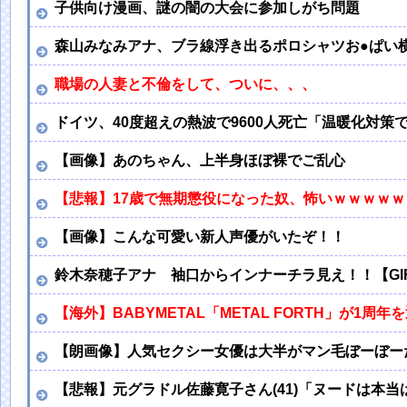
子供向け漫画、謎の闇の大会に参加しがち問題
森山みなみアナ、ブラ線浮き出るポロシャツお●ぱい
職場の人妻と不倫をして、ついに、、、
ドイツ、40度超えの熱波で9600人死亡「温暖化対
【画像】あのちゃん、上半身ほぼ裸でご乱心
【悲報】17歳で無期懲役になった奴、怖いｗｗｗｗ
【画像】こんな可愛い新人声優がいたぞ！！
鈴木奈穂子アナ 袖口からインナーチラ見え！！【GI
【海外】BABYMETAL「METAL FORTH」が1周年
【朗画像】人気セクシー女優は大半がマン毛ぼーぼー
【悲報】元グラドル佐藤寛子さん(41)「ヌードは本