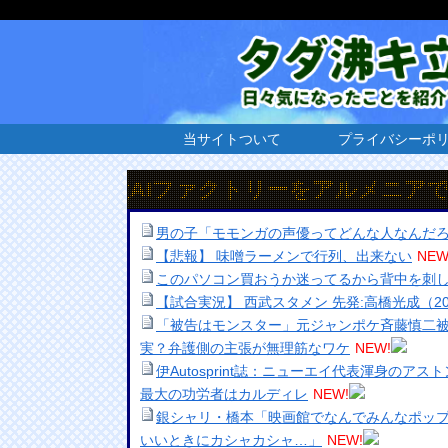
当サイトついて
プライバシーポ
S地域最大AIファクトリーをアルメニアで開設
男の子「モモンガの声優ってどんな人なんだ
【悲報】 味噌ラーメンで行列、出来ない
NEW
このパソコン買おうか迷ってるから背中を刺
【試合実況】 西武スタメン 先発:高橋光成（2026
「被告はモンスター」元ジャンポケ斉藤慎二
実？弁護側の主張が無理筋なワケ
NEW!
伊Autosprint誌：ニューエイ代表渾身のア
最大の功労者はカルディレ
NEW!
銀シャリ・橋本「映画館でなんでみんなポッ
いいときにカシャカシャ…」
NEW!