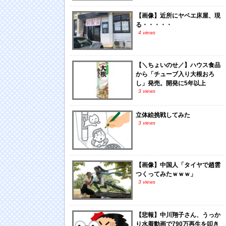
【画像】近所にヤベエ床屋、現
る・・・・・
4 views
【＼ちょいのせ／】ハウス食品
から「チューブ入り大根おろ
し」発売。開発に5年以上
3 views
立体絵挑戦してみた
3 views
【画像】中国人「タイヤで趙雲
つくってみたｗｗｗ」
3 views
【悲報】中川翔子さん、うっか
り水着動画で790万再生を叩き