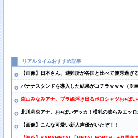
リアルタイムおすすめ記事
【画像】日本さん、避難所が各国と比べて優秀過ぎ
バナナスタンドを導入した結果がコチラｗｗｗ（※
森山みなみアナ、ブラ線浮き出るポロシャツお●ぱい
北川莉央アナ、お●ぱいデッカ！横乳の膨らみエッロ
【画像】こんな可愛い新人声優がいたぞ！！
【海外】BABYMETAL「METAL FORTH」が1周