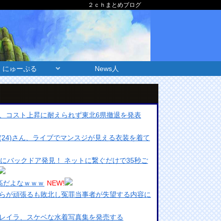
２ｃｈまとめブログ
にゅーぷる
News人
、コスト上昇に耐えられず東北6県撤退を発表
(24)さん、ライブでマンスジが見える衣装を着て
にバックドア発見！ ネットに繋ぐだけで35秒ご
高だよなｗｗｗ
NEW!
らが頑張るも敗北し冤罪当事者が失望する内容に
レイラ、スケベな水着写真集を発売する