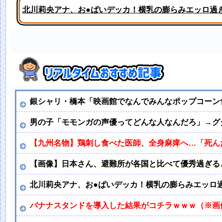
北川莉央アナ、お●ぱいデッカ！横乳の膨らみエッロ過
森山みなみアナ、ブラ線浮き出るポロシャツお●ぱい横
銀シャリ・橋本「映画館でなんでみんなポップコーン
男の子「モモンガの声優ってどんな人なんだろ」→グ
【九州名物】鶏刺し食べた医師、全身麻痺へ…「死ん
【画像】日本さん、避難所が各国と比べて優秀過ぎる
北川莉央アナ、お●ぱいデッカ！横乳の膨らみエッロ
バナナスタンドを導入した結果がコチラｗｗｗ（※画