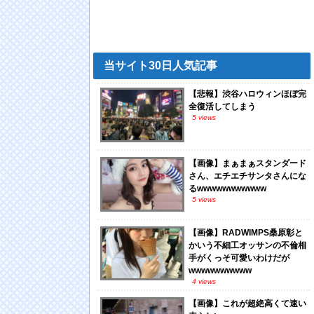
当サイト30日人気記事
【悲報】渋谷ハロウィンほぼ完
全復活してしまう
5 views
【画像】まぁまぁスタンダード
さん、エチエチサンタさんにな
るwwwwwwwwwww
5 views
【画像】RADWIMPS桑原彰と
かいう不細工オッサンの不倫相
手がくっそ可愛いわけだが
wwwwwwwwww
4 views
【画像】これが超絶高くて速い