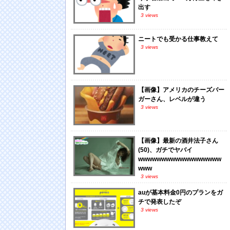
出す
3 views
ニートでも受かる仕事教えて
3 views
【画像】アメリカのチーズバー
ガーさん、レベルが違う
3 views
【画像】最新の酒井法子さん
(50)、ガチでヤバイ
wwwwwwwwwwwwwwwwww
www
3 views
auが基本料金0円のプランをガ
チで発表したぞ
3 views