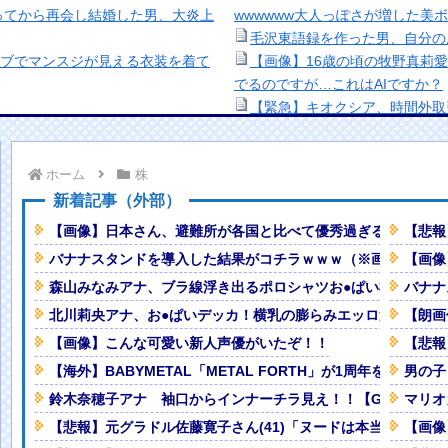
ってから再会し結婚した男、大炎上
wwwwww大人っぽさが増した美
毛沢東語録を作った男、自分の
イブでマンスジが見える衣装を着て
【画像】16歳の頃の牧野真莉
でるのですが…これはAIですか？
【緊急】キオクシア、時間外取
ｗｗｗwｗｗｗｗｗｗｗｗ❤
【生き残り術】町中華は酒が飲
出来ないし。
ホーム
株
NEW!
美少女図鑑AWARD2026グ
ードで突っ込む事故。
NEW!
い！！
新着記事（外部）
人が溺れてしまう事故。
NEW!
熊本地震、「九州自動車道は混
【画像】日本さん、避難所が各国と比べて優秀過ぎると話題に
【悲報
普通のテレビ番組が最新SNSの数
ナなどに批判殺到 全国紙記者「
バナナスタンドを導入した結果がコチラｗｗｗ（※画像あり）
【画像
の責務」「情報を取り上げること
森山みなみアナ、ブラ線浮き出るポロシャツお●ぱい横乳の膨
バナナ
キャ女子「…ﾋｭｯ」→結果・・・
【画像】顔100点、体30点の
「洋画に日本版主題歌は必要か
北川莉央アナ、お●ぱいデッカ！横乳の膨らみエッロ過ぎタマ
【朗画
ンくっきり！！
NEW!
【悲報】職場で無能判定された
【画像】こんな可愛い新人声優がいたぞ！！
【悲報
見るとアウトすぎる・・・
NEW!
【海外】BABYMETAL「METAL FORTH」が1周年を迎えた
男の子
ベな水着写真集を発売する
鈴木奈穂子アナ 袖口からインナーチラ見え！！【GIF動画あ
マリオ
！！
NEW!
【悲報】元グラドル佐藤寛子さん(41)「ヌードは本当はやりた
【画像
ト民から新社会人の初ボーナスくら
Powered by livedoor 相互RSS