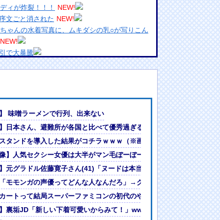
ボディが炸裂！！！
NEW!
序文ごと消された
NEW!
愛ちゃんの水着写真に、ムキダシの乳○が写りこん
NEW!
引で大暴騰
めるからな。ラーメン屋は酒がなくて食う事しか
ランプリ・榎本彩乃、グラビア披露！透明感が凄
んでない」と実況しながら被災地へ向かう有名ア
】 味噌ラーメンで行列、出来ない
最新の状況をいち早く伝えることは報道機関として
】日本さん、避難所が各国と比べて優秀過ぎると話題に
には大きな意義がある」
らみ最高！
スタンドを導入した結果がコチラｗｗｗ（※画像あり）
女ｗｗｗ
?」論争
ランち
像】人気セクシー女優は大半がマン毛ぼーぼーだったｗ
人間って割とガチめに差別されるよな・・・
】元グラドル佐藤寛子さん(41)「ヌードは本当はやりたくなかった」（
「モモンガの声優ってどんな人なんだろ」→ググる
り】
カートって結局スーパーファミコンの初代のやつが一番面白いんだろ？
くなかった」（画像あり）
】裏垢JD「新しい下着可愛いからみて！」www