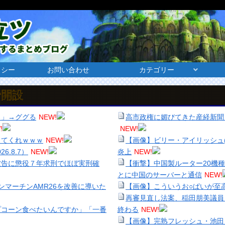
リシー
お問い合わせ
カテゴリー
ろ」→ググる
NEW!
高市政権に媚びてきた産経新聞
!
NEW!
してくれｗｗｗ
NEW!
【画像】ビリー・アイリッシュ
.8.7）
NEW!
炎上
NEW!
被告に懲役７年求刑でほぼ実刑確
【衝撃】中国製ルーター20機種
とに中国のサーバーと通信
NEW!
ストンマーチンAMR26を改善に導いた
【画像】こういうお○ぱいが至
再審見直し法案、稲田朋美議員
プコーン食べたいんですか」「一番
終わる
NEW!
【画像】完熟フレッシュ・池田