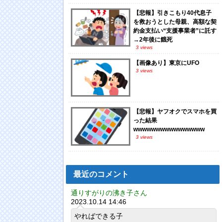
【悲報】引きこもり40代息子
を救おうとした母親、高額な契
約金支払い“支援事業者”に託す
→2年後に餓死
3 views
【画像あり】東京にUFO
3 views
【悲報】ヤフオクでスマホを買
った結果
wwwwwwwwwwwwwwww
3 views
最近のコメント
通りすがりの沸き子さん
2023.10.14 14:46
やればできる子