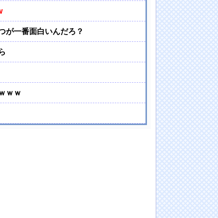
w
つが一番面白いんだろ？
ら
ｗｗｗ
）