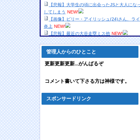
【悲報】大学生の頃に出会ったJSと大人にな
してしまう
NEW!
【画像】ビリー・アイリッシュ(24)さん、ラ
炎上
NEW!
【悲報】最近の大谷走塁ミス他
NEW!
【画像】女子中学生にがっつり性教育した結果
NEW!
管理人からのひとこと
【画像】こういうお○ぱいが至高だよなｗｗｗ
【動画】走り屋が先行のスクーターに猛スピ
更新更新更新...がんばるぞ
【動画】よく助けられたな。岐阜の川で外国
海外「全部日本の真似だったのか…」 日本の
コメント書いて下さる方は神様です。
十年先を行っていたと話題に
NEW!
【画像あり】美容師「…手は尽くしました」陰
NEW!
スポンサードリンク
浦野芽良アナ ピタピタニットでボディライ
【放送事故】昔のドラマのレ◯プシーン、今
【画像】完熟フレッシュ・池田レイラ、スケ
wwwwww大人っぽさが増した美ボディが炸裂！
【悲報】ラッパーさん、札束披露するもネッ