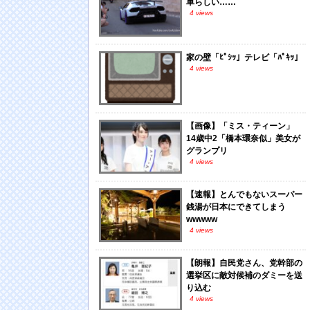
車らしい……
4 views
家の壁「ﾋﾟｼｯ」テレビ「ﾊﾟｷｯ」
4 views
【画像】「ミス・ティーン」
14歳中2「橋本環奈似」美女が
グランプリ
4 views
【速報】とんでもないスーパー
銭湯が日本にできてしまう
wwwww
4 views
【朗報】自民党さん、党幹部の
選挙区に敵対候補のダミーを送
り込む
4 views