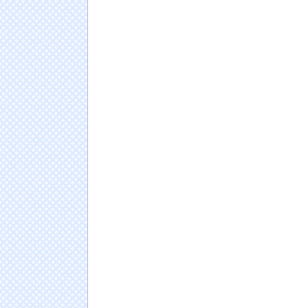
いしかないと笑われる
NEW!
【画像】16歳の頃の牧野真莉愛ちゃんの水着
でるのですが…これはAIですか？
NEW!
【ｼｺ画像】巨乳ママさん、乳首が敏感過ぎて
ｗｗｗｗｗｗｗｗｗ
NEW!
和田アキ子、なんでも“ハラスメント”扱いす
ゃう」
NEW!
日本人の人口が42年ぶり1億2千万人割れ…91万
ドイツ人男性がランニングシューズで富士登山
Powered by livedoor 相互RSS