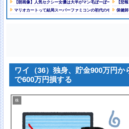
【朗画像】人気セクシー女優は大半がマン毛ぼーぼーだったｗ
【悲報
写真に、ムキダシの乳○が写りこん
マリオカートって結局スーパーファミコンの初代のやつが一番
保健師
とんでもない事になってしまうｗｗ
る風潮に疑問「しゃべれなくなっち
人減の1億1973万人
 「足をくじいて動けない」
ワイ（36）独身、貯金900万円
で600万円損する
株