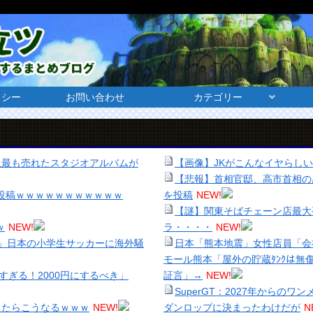
リシー
お問い合わせ
カテゴリー
上最も売れたスタジオアルバムが
【画像】JKがこんなイヤらし
【悲報】首相官邸、高市首相の
の投稿ｗｗｗｗｗｗｗｗｗｗｗ
を投稿
NEW!
【謎】関東そばチェーン店最大
ｗ
NEW!
ラ・・・・
NEW!
.」日本の小学生サッカーに海外騒
日本「熊本地震」女性店員「会
モール熊本「屋外の貯蔵ﾀﾝｸは
すぎる！2000円にするべき」
証言」→
NEW!
SuperGT：2027年からのワ
したらこうなるｗｗｗ
NEW!
ダンロップに決まったわけだが
N