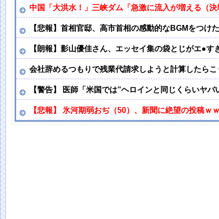
中国「大洪水！」三峡ダム「急激に流入が増える（決
【悲報】首相官邸、高市首相の感動的なBGMをつけ
【朗報】影山優佳さん、エッセイ集の袋とじがエ●す
会社辞めるつもりで残業代請求しようと計算したらこ
【警告】 医師「米国では”ヘロインと同じくらいヤバ
【悲報】 氷河期弱おぢ（50）、新聞に絶望の投稿ｗ