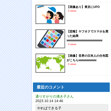
【画像あり】東京にUFO
3 views
【悲報】ヤフオクでスマホを買
った結果
wwwwwwwwwwwwwwww
3 views
【画像】世界の日本人の分布図
がこちらwwwwwwww
3 views
最近のコメント
通りすがりの沸き子さん
2023.10.14 14:46
やればできる子