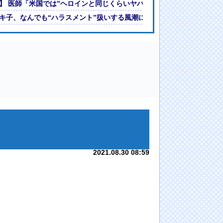
】 医師「米国では”ヘロインと同じくらいヤバい薬”が日本では平気で
中国ダム「老朽化（耐久力低下」三峡ダム「基礎部分破損」台風13号「
キ子、なんでも“ハラスメント”扱いする風潮に疑問「しゃべれなくなっ
2021.08.30 08:59