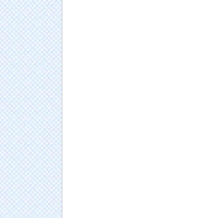
ｗｗ
NEW!
SuperGT：2027年からのワンメイクタイヤが
ダンロップに決まったわけだが
NEW!
【悲報】石破茂「日本の財政状況は世界最悪（
は先進国の中で際立って低い」
NEW!
【画像】まま「なんかプール入ってたら学生に
唐揚げ、ご飯、味噌汁、山盛りキャベツ、あ
NEW!
和田アキ子、なんでも“ハラスメント”扱いす
ゃう」
NEW!
【悲報】ドイツ人、猛烈な熱波でで１ヶ月で
日本人の人口が42年ぶり1億2千万人割れ…91万
ドイツ人男性がランニングシューズで富士登山
Powered by livedoor 相互RSS