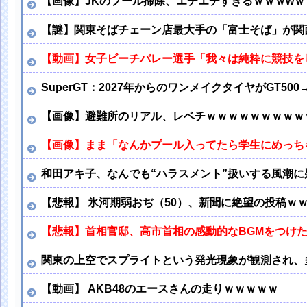
【画像】JKのプール掃除、エチエチすぎるｗｗｗwｗ
【謎】関東そばチェーン店最大手の「富士そば」が関
【動画】女子ビーチバレー選手「我々は純粋に競技を
SuperGT：2027年からのワンメイクタイヤがGT5
【画像】避難所のリアル、レベチｗｗｗｗｗｗｗｗｗ
【画像】まま「なんかプール入ってたら学生にめっち
和田アキ子、なんでも“ハラスメント”扱いする風潮
【悲報】 氷河期弱おぢ（50）、新聞に絶望の投稿ｗ
【悲報】首相官邸、高市首相の感動的なBGMをつけ
関東の上空でスプライトという発光現象が観測され、
【動画】 AKB48のエースさんの走りｗｗｗｗｗ