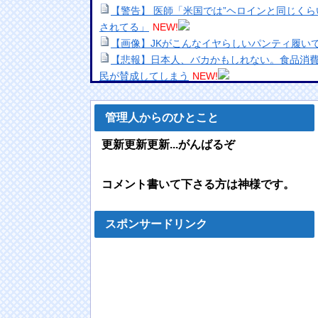
【警告】 医師「米国では”ヘロインと同じくら
されてる」
NEW!
【画像】JKがこんなイヤらしいパンティ履い
【悲報】日本人、バカかもしれない。食品消費税
民が賛成してしまう
NEW!
【仮面ライダーマイス】「変身ベルト DXマ
画追加】他
NEW!
管理人からのひとこと
【謎】関東そばチェーン店最大手の「富士そ
ラ・・・・
NEW!
更新更新更新...がんばるぞ
【動画】うそでしょー！藤沢市で撮影された
レコ。
NEW!
コメント書いて下さる方は神様です。
進次郎の愛国エアコン（中国メーカー）、避
wwwwwwwwwwwwwwww
NEW!
川底に沈んでいたマンモスやナチス軍艦など
スポンサードリンク
水！
NEW!
欧州「日本だけ反則だろ…」 世界の『日本び
の声
NEW!
職場の人妻と不倫をして、ついに、、、
NEW
【画像】飯尾夏帆アナ、白いポロシャツから