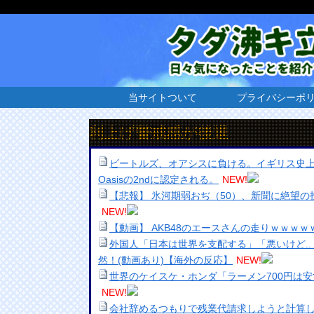
当サイトついて
プライバシーポ
早期利上げ警戒感が後退
ビートルズ、オアシスに負ける。イギリス史
Oasisの2ndに認定される。
NEW!
【悲報】 氷河期弱おぢ（50）、新聞に絶望
NEW!
【動画】 AKB48のエースさんの走りｗｗｗｗ
外国人「日本は世界を支配する」「悪いけど.
然！(動画あり)【海外の反応】
NEW!
世界のケイスケ・ホンダ「ラーメン700円は安
NEW!
会社辞めるつもりで残業代請求しようと計算