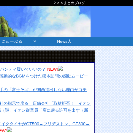
２ｃｈまとめブログ
にゅーぷる
News人
いパンティ履いていいの？
NEW!
感動的なBGMをつけた熊本訪問の感動ムービー
手の「富士そば」が関西進出しない理由がコチ
社の指示で戻る」店舗会社「取材拒否！」イオン
無傷（謎」イオン従業員「店に戻る許可を出す（新
ンメイクタイヤがGT500→ブリヂストン、GT300→
EW!