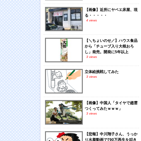
【画像】近所にヤベエ床屋、現
る・・・・・
4 views
【＼ちょいのせ／】ハウス食品
から「チューブ入り大根おろ
し」発売。開発に5年以上
3 views
立体絵挑戦してみた
3 views
【画像】中国人「タイヤで趙雲
つくってみたｗｗｗ」
3 views
【悲報】中川翔子さん、うっか
り水着動画で790万再生を叩き