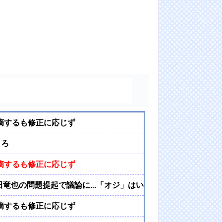
摘するも修正に応じず
ころ
摘するも修正に応じず
田竜也の問題提起で議論に...「オジ」はいいのに「オバ」はNG
摘するも修正に応じず