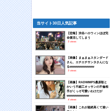
当サイト30日人気記事
【悲報】渋谷ハロウィンほぼ完
全復活してしまう
5 views
【画像】まぁまぁスタンダード
さん、エチエチサンタさんにな
るwwwwwwwwwww
5 views
【画像】RADWIMPS桑原彰と
かいう不細工オッサンの不倫相
手がくっそ可愛いわけだが
wwwwwwwwww
4 views
【画像】これが超絶高くて速い