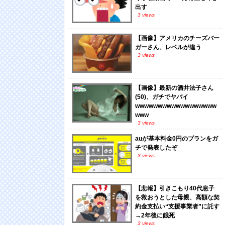
出す
3 views
【画像】アメリカのチーズバー
ガーさん、レベルが違う
3 views
【画像】最新の酒井法子さん
(50)、ガチでヤバイ
wwwwwwwwwwwwwwwwww
www
3 views
auが基本料金0円のプランをガ
チで発表したぞ
3 views
【悲報】引きこもり40代息子
を救おうとした母親、高額な契
約金支払い“支援事業者”に託す
→2年後に餓死
3 views