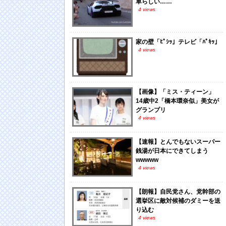
車らしい……
4 views
家の壁「ﾋﾟｼｯ」テレビ「ﾊﾟｷｯ」
4 views
【画像】「ミス・ティーン」
14歳中2「橋本環奈似」美女が
グランプリ
4 views
【速報】とんでもないスーパー
銭湯が日本にできてしまう
wwwww
4 views
【朗報】自民党さん、党幹部の
選挙区に敵対候補のダミーを送
り込む
4 views