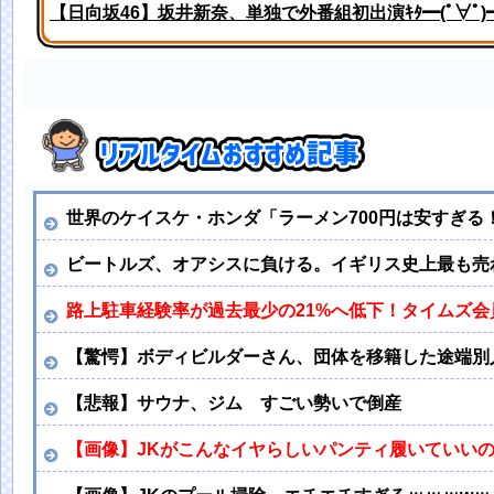
【日向坂46】坂井新奈、単独で外番組初出演ｷﾀ━(ﾟ∀ﾟ)━!
姫野美南アナ ピタピタ衣装でインタビュー、胸くっきり
世界のケイスケ・ホンダ「ラーメン700円は安すぎる！
ビートルズ、オアシスに負ける。イギリス史上最も売れた
路上駐車経験率が過去最少の21%へ低下！タイムズ会
【驚愕】ボディビルダーさん、団体を移籍した途端別
【悲報】サウナ、ジム すごい勢いで倒産
【画像】JKがこんなイヤらしいパンティ履いていい