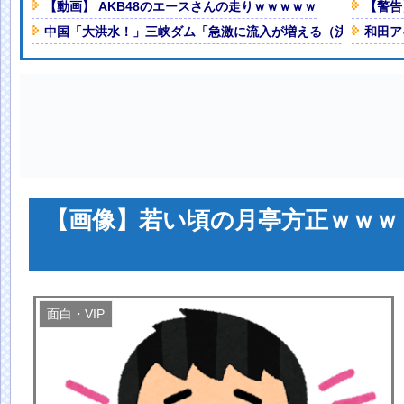
【動画】 AKB48のエースさんの走りｗｗｗｗｗ
【警告
GT500→ブリヂストン、GT300→
中国「大洪水！」三峡ダム「急激に流入が増える（決壊危機」
和田ア
借金1342兆円）。なのに消費税
めっちゃ見られたw」
NEW!
と一品副菜加えるなら何がええ？
る風潮に疑問「しゃべれなくなっち
９６００人死亡……
NEW!
【画像】若い頃の月亭方正ｗｗｗ
人減の1億1973万人
 「足をくじいて動けない」
面白・VIP