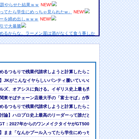
問題やらせた結果ｗｗ
NEW!
ってたら学生にめっちゃ見られたw」
NEW!
ーを締め出しｗｗｗ
NEW!
引で大暴騰
めるからな。ラーメン屋は酒がなくて食う事しか
ランプリ・榎本彩乃、グラビア披露！透明感が凄
んでない」と実況しながら被災地へ向かう有名ア
最新の状況をいち早く伝えることは報道機関として
めるつもりで残業代請求しようと計算したらこうなるｗｗｗ
には大きな意義がある」
ない理由がコチラ・・・・
】JKがこんなイヤらしいパンティ履いていいの？
女ｗｗｗ
ヂストン、GT300→ダンロップに決まったわけだが
ルズ、オアシスに負ける。イギリス史上最も売れたスタジオアルバムがOa
?」論争
人間って割とガチめに差別されるよな・・・
たw」
関東そばチェーン店最大手の「富士そば」が関西進出しない理由がコチ
ゃべれなくなっちゃう」
めるつもりで残業代請求しようと計算したらこうなるｗｗｗ
ｗｗｗｗｗｗ
討論】ハロプロ史上最高のリーダーって誰だと思う？
問の感動ムービーを投稿
erGT：2027年からのワンメイクタイヤがGT500→ブリヂストン、GT
が地上から天変地異のような光景を見ることができた
】まま「なんかプール入ってたら学生にめっちゃ見られたw」