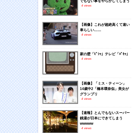
でもない事をやらかしてしまう
4 views
【画像】これが超絶高くて速い
車らしい……
4 views
家の壁「ﾋﾟｼｯ」テレビ「ﾊﾟｷｯ」
4 views
【画像】「ミス・ティーン」
14歳中2「橋本環奈似」美女が
グランプリ
4 views
【速報】とんでもないスーパー
銭湯が日本にできてしまう
wwwww
4 views