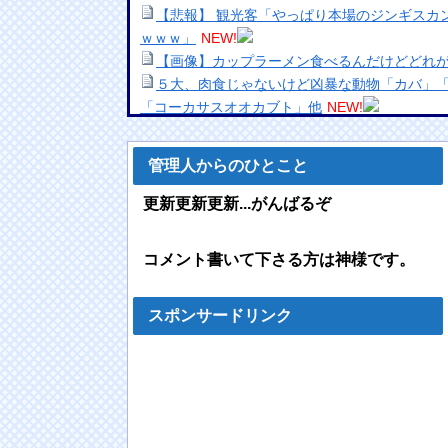
【悲報】 観光客「やっぱり本場のジンギスカ
ｗｗｗ」
NEW!
【画像】カップラーメン食べるんだけどどれが
５大、肉食じゃないけど凶暴な動物「カバ」
「コーカサスオオカブト」他
NEW!
【画像】最近のJCの身体、健康的ｗｗｗｗｗ
芸能界を引退した爆乳女、なぜか今もSNSで
管理人からのひとこと
【悲報】松屋、ガチで『底辺』を見捨ててワロタ
ロシアの女子陸上選手のユニフォーム、凄い
更新更新更新...がんばるぞ
NEW!
店員「490円になります」ワイ「はい(1010
コメント書いて下さる方は神様です。
いからw」
NEW!
多摩動物公園 ライオン16頭のうち10頭が体
アナ「どうやらこれは熱中症が理由じゃないかと
スポンサードリンク
【動画】うそでしょー！藤沢市で撮影された
レコ。
NEW!
【画像】15で校長に処女を奪われた女さん（2
【画像】ウクライナ避難JC、日本人にあと一
【動画】サッカーの試合中の落雷で選手1人が