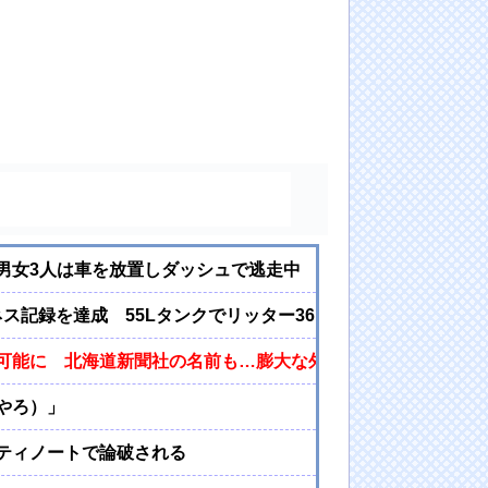
男女3人は車を放置しダッシュで逃走中
ギネス記録を達成 55Lタンクでリッター36km（SUV）
可能に 北海道新聞社の名前も…膨大な外国人の情報を収集、
やろ）」
ティノートで論破される