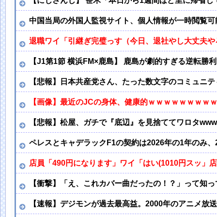
【にじさんじ】 笹木「本日から1週間ほど里に帰省
中国当局の外国人監視サイト、個人情報が一時閲覧可
退職ワイ「引継ぎ完璧っす（今日、退社やし大丈夫や
【J1第1節 横浜FM×鹿島】 鹿島が劇的すぎる逆転
【悲報】日本共産党さん、たった数文字のコミュニテ
【画像】最近のJCの身体、健康的ｗｗｗｗｗｗｗｗ
【悲報】松屋、ガチで『底辺』を見捨ててワロタwww
ペレスとキャデラックF1の契約は2026年の1年のみ
店員「490円になります」ワイ「はい(1010円スッ
【衝撃】「え、これカバー曲だったの！？」って知っ
【速報】デジモンが過去最高益。2000年のアニメ放