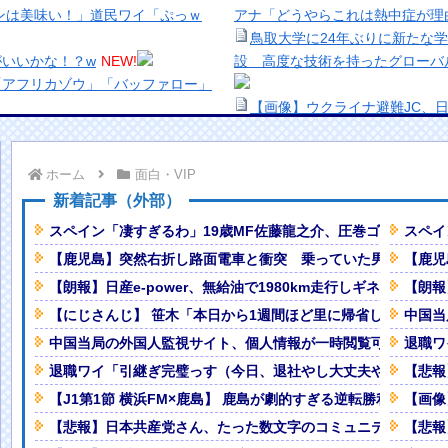
ンは美味い！」道民ワイ「ぷっｗ
アナ「どうやらこれは熱中症が理
鳥取大学に24年ぶりに新たな
いいかな！？w
NEW!
設 高度な技術を持ったグローバ
「アフリカゾウ」「バッファロー」
【画像】ウクライナ避難JC、
ｗｗｗｗｗｗｗｗｗｗ
NEW!
【緊急】キオクシア、時間外取
お◯ぱい画像を投稿！
NEW!
【生き残り術】町中華は酒が飲
ホーム
面白・VIP
wwwwwwww
NEW!
出来ないし。
ことになる（画像・動画あり）
美少女図鑑AWARD2026グ
新着記事（外部）
い！！
スペイン「凄すぎるわ」19歳MF佐藤龍之介、圧巻ゴール！名
スペイ
円スッ」店員「あの…？」ワイ「い
熊本地震、「九州自動車道は混
【鹿児島】突然右折し路面電車と衝突 乗っていた男女3人は
【鹿児
ナなどに批判殺到 全国紙記者「
【朗報】日産e-power、無給油で1980km走行しギネス記録を
【朗報
調不良、3頭が死ぬ… 安住紳一郎
の責務」「情報を取り上げること
」
NEW!
【画像】顔100点、体30点の
【にじさんじ】 笹木「本日から1週間ほど里に帰省してくるや
中国当
予測可能割合が気になる事故のドラ
「洋画に日本版主題歌は必要か
中国当局の外国人監視サイト、個人情報が一時閲覧可能に 北
退職ワ
【悲報】職場で無能判定された
退職ワイ「引継ぎ完璧っす（今日、退社やし大丈夫やろ）」
【悲報
4）の人生が壮絶www
NEW!
【J1第1節 横浜FM×鹿島】 鹿島が劇的すぎる逆転勝利で国立
【画像
枚まで脱がされる
NEW!
【悲報】日本共産党さん、たった数文字のコミュニティノート
【悲報
死亡、12人が負傷した事故。