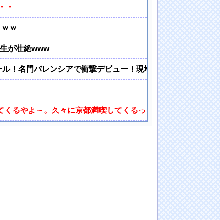
・・
ｗｗｗ
生が壮絶www
ゴール！名門バレンシアで衝撃デビュー！現地サポを早くも虜に
してくるやよ～。久々に京都満喫してくるっ！」