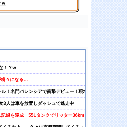
ｗｗ
・
な！？w
が粉々になる…
ゴール！名門バレンシアで衝撃デビュー！現地サポを早くも虜に
女3人は車を放置しダッシュで逃走中
ネス記録を達成 55Lタンクでリッター36km（SUV）