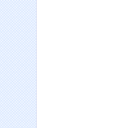
NEW!
海外「全部日本の真似だったのか…」 日本の
十年先を行っていたと話題に
NEW!
連れて行かれた
NEW!
【悲報】生成AI、メモリやSSDだけでなく「
まいそう
NEW!
【ひぇっ】電気のコバエ絶対刹す機ヤバすぎ
【謎】関東そばチェーン店最大手の「富士そ
ラ・・・・
NEW!
日本人の人口が42年ぶり1億2千万人割れ…91万
ドイツ人男性がランニングシューズで富士登山
Powered by livedoor 相互RSS