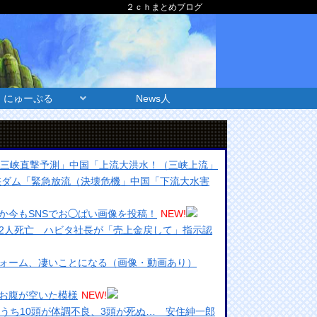
２ｃｈまとめブログ
にゅーぷる
News人
「三峡直撃予測」中国「上流大洪水！（三峡上流」
三峡ダム「緊急放流（決壊危機」中国「下流大水害
か今もSNSでお◯ぱい画像を投稿！
NEW!
2人死亡 ハビタ社長が「売上金戻して」指示認
ォーム、凄いことになる（画像・動画あり）
お腹が空いた模様
NEW!
のうち10頭が体調不良、3頭が死ぬ… 安住紳一郎