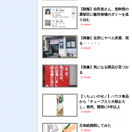
【朗報】自民党さん、党幹部の
選挙区に敵対候補のダミーを送
り込む
4 views
【画像】近所にヤベエ床屋、現
る・・・・・
4 views
【画像】気になる閉店が見つか
る
4 views
【＼ちょいのせ／】ハウス食品
から「チューブ入り大根おろ
し」発売。開発に5年以上
3 views
立体絵挑戦してみた
3 views