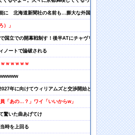
してくるやよ～。久々に京都満喫してくるっ！」
能に 北海道新聞社の名前も…膨大な外国人の情報を収集、監
ろ）」
勝利で国立での開幕戦制す！後半ATにチャヴリッチが2ゴールの大
ィノートで論破される
ｗｗｗｗｗｗｗ
wwwww
、2027年に向けてウィリアムズと交渉開始との情報
」店員「あの…？」ワイ「いいからw」
て驚いた曲あげてけ
送当時を上回る