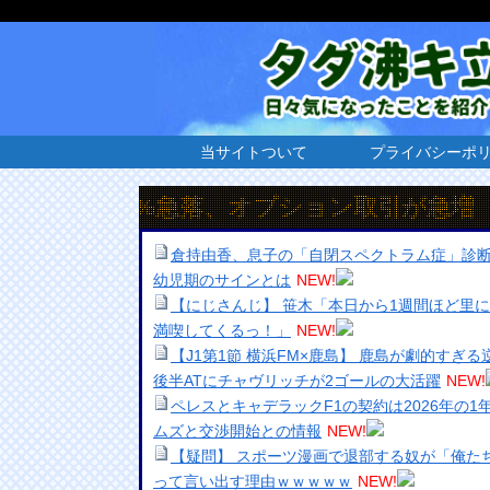
当サイトついて
プライバシーポ
18%急落、オプション取引が急増
倉持由香、息子の「自閉スペクトラム症」診
幼児期のサインとは
NEW!
【にじさんじ】 笹木「本日から1週間ほど里
満喫してくるっ！」
NEW!
【J1第1節 横浜FM×鹿島】 鹿島が劇的すぎ
後半ATにチャヴリッチが2ゴールの大活躍
NEW!
ペレスとキャデラックF1の契約は2026年の1
ムズと交渉開始との情報
NEW!
【疑問】 スポーツ漫画で退部する奴が「俺た
って言い出す理由ｗｗｗｗｗ
NEW!