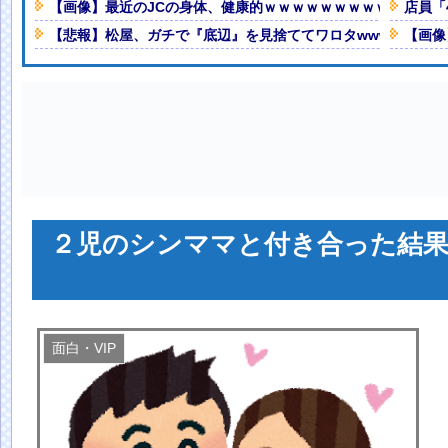
【画像】最近のJCの身体、健康的ｗｗｗｗｗｗｗｗｗｗｗｗｗ
店員「
Powered by livedoor 相互RSS
普通のテレビ番組が最新SNSの数
【悲報】松屋、ガチで『底辺』を見捨ててワロタwwwwwwww
【画像
マザーボード」まで値上げさせてし
るｗｗｗｗ
NEW!
ば」が関西進出しない理由がコチ
人減の1億1973万人
 「足をくじいて動けない」
２児のシンママと付き合った結果
面白・VIP