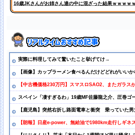
16歳JKさんがお姉さん達の中に混ざった結果ｗｗｗｗ
寺田蘭世、最新のぶってえ下半身ガチでエグいって・・
実際に料理してみて驚いたこと挙げてけ→
【画像】カップラーメン食べるんだけどどれがいいか
【中古機価格230万円】スマスロSAO2、またガラス
スペイン「凄すぎるわ」19歳MF佐藤龍之介、圧巻
【鹿児島】突然右折し路面電車と衝突 乗っていた男
【朗報】日産e-power、無給油で1980km走行しギ