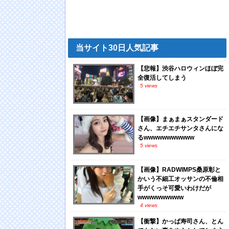
当サイト30日人気記事
【悲報】渋谷ハロウィンほぼ完
全復活してしまう
5 views
【画像】まぁまぁスタンダード
さん、エチエチサンタさんにな
るwwwwwwwwwww
5 views
【画像】RADWIMPS桑原彰と
かいう不細工オッサンの不倫相
手がくっそ可愛いわけだが
wwwwwwwwww
4 views
【衝撃】かっぱ寿司さん、とん