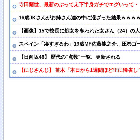
寺田蘭世、最新のぶってえ下半身ガチでエグいって・
16歳JKさんがお姉さん達の中に混ざった結果ｗｗｗ
【画像】15で校長に処女を奪われた女さん（24）の人
スペイン「凄すぎるわ」19歳MF佐藤龍之介、圧巻
【日向坂46】 歴代の“点数”一覧、更新される
【にじさんじ】 笹木「本日から1週間ほど里に帰省