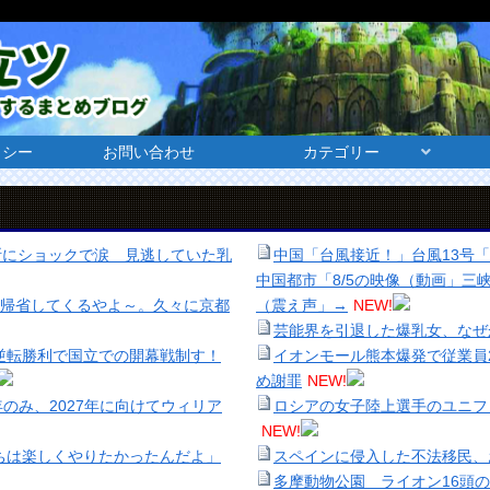
リシー
お問い合わせ
カテゴリー
断にショックで涙 見逃していた乳
中国「台風接近！」台風13号
中国都市「8/5の映像（動画」
に帰省してくるやよ～。久々に京都
（震え声」→
NEW!
芸能界を引退した爆乳女、なぜ
る逆転勝利で国立での開幕戦制す！
イオンモール熊本爆発で従業員
め謝罪
NEW!
年のみ、2027年に向けてウィリア
ロシアの女子陸上選手のユニフ
NEW!
ちは楽しくやりたかったんだよ」
スペインに侵入した不法移民、
多摩動物公園 ライオン16頭