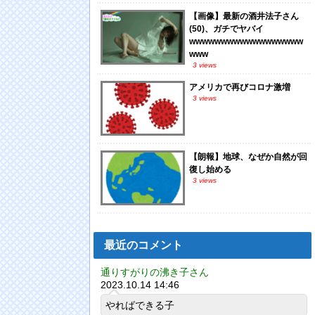
【画像】最新の酒井法子さん
(50)、ガチでヤバイ
wwwwwwwwwwwwwwwwww
www
3 views
アメリカで再びコロナ激増
3 views
【朗報】地球、なぜか自然が回
復し始める
3 views
最近のコメント
通りすがりの沸き子さん
2023.10.14 14:46
やればできる子