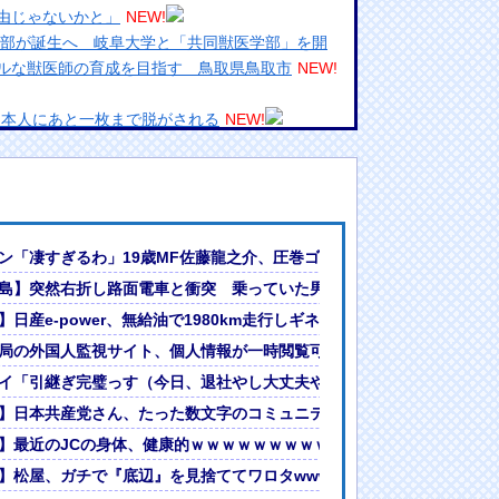
由じゃないかと」
NEW!
学部が誕生へ 岐阜大学と「共同獣医学部」を開
ルな獣医師の育成を目指す 鳥取県鳥取市
NEW!
日本人にあと一枚まで脱がされる
NEW!
引で大暴騰
めるからな。ラーメン屋は酒がなくて食う事しか
ランプリ・榎本彩乃、グラビア披露！透明感が凄
門バレンシアで衝撃デビュー！現地サポを早くも虜に！【海外の反応】
ン「凄すぎるわ」19歳MF佐藤龍之介、圧巻ゴール！名門バレンシア
んでない」と実況しながら被災地へ向かう有名ア
車を放置しダッシュで逃走中
島】突然右折し路面電車と衝突 乗っていた男女3人は車を放置しダッ
最新の状況をいち早く伝えることは報道機関として
達成 55Lタンクでリッター36km（SUV）
】日産e-power、無給油で1980km走行しギネス記録を達成 55Lタン
には大きな意義がある」
女ｗｗｗ
よ～。久々に京都満喫してくるっ！」
局の外国人監視サイト、個人情報が一時閲覧可能に 北海道新聞社の名
?」論争
海道新聞社の名前も…膨大な外国人の情報を収集、監視か
イ「引継ぎ完璧っす（今日、退社やし大丈夫やろ）」
人間って割とガチめに差別されるよな・・・
】日本共産党さん、たった数文字のコミュニティノートで論破される
での開幕戦制す！後半ATにチャヴリッチが2ゴールの大活躍
】最近のJCの身体、健康的ｗｗｗｗｗｗｗｗｗｗｗｗｗｗｗ
で論破される
】松屋、ガチで『底辺』を見捨ててワロタwwwwwwww