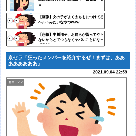
ｗ
ンク
自動
【画像】女の子がよく太ももにつけてる
ベルトみたいなやつwww
更新
ツー
【悲報】中川翔子、お前らが貰ってやら
ないからとてつもなくヤバいことになっ
ル
てるぞｗｗｗ
京セラ「狂ったメンバーを紹介するぜ！まずは、ああ
ああああああ」
2021.09.04 22:59
面白・VIP