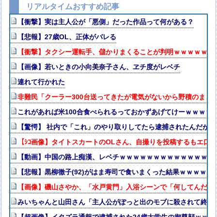
リアルタイムおすすめ記事
【衝撃】実は主人公が「悪側」だった作品って何がある？
【悲報】27歳OL、正体がバレる
【衝撃】タクシー運転手、儲かりまくることが判明ｗｗｗｗｗｗ
【画像】若いときの小向美奈子さん、ヱチ度がレベチ
連れて行かれた
非難民「クーラー300台送ってきたが電気がないから野積のまま
これがあれば米100合食べられるっておかずあげてけーｗｗｗｗ
【驚愕】 社内で「これ」のやり取りしてたら逮捕されたんだがｗ
【ｼｺ画像】タイトスカートのOLさん、自撮りを投稿するもエ口
【動画】中国の路上痴漢、レベチｗｗｗｗｗｗｗｗｗｗｗｗｗｗ
【悲報】黒柳徹子(92)がはま寿司で食いまくった結果ｗｗｗｗ
【画像】磯山さやか、「水戸黄門」入浴シーンで「何してんだ！
みいちゃんと山田さん「主人公がぽっと出のモブに殺されて終わ
【超画像】イタズラ通報で逮捕された24歳大学生の御尊顔ｗｗｗ