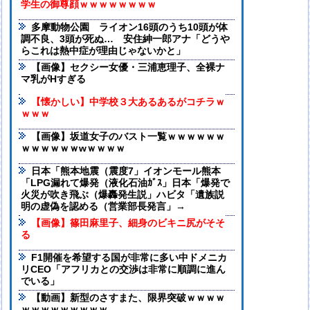
学生の御尊顔ｗｗｗｗｗｗｗｗ
多摩動物公園 ライオン16頭のうち10頭が体
調不良、3頭が死ぬ… 安住紳一郎アナ「どうや
らこれは熱中症が理由じゃないかと」
【画像】セクシー女優・三浦恵理子、全裸ナ
マ乳がHすぎる
【懐かしい】中学校３大あるあるがコチラｗ
ｗｗｗ
【画像】坂道女子のバスト一覧ｗｗｗｗｗｗ
ｗｗｗｗｗｗwｗｗｗｗ
日本「熊本地震（震度7」イオンモール熊本
「LPG漏れて爆発（液化石油ｶﾞｽ」日本「爆発で
火災が吹き飛ぶ（爆轟発生説」ハビタ「遺族説
明の虚偽を認める（営業部長発言」→
【画像】篠田麻里子、細身のビキニ尻がそそ
る
F1開催を希望する国が非常に多い中ドメニカ
リCEO「アフリカとの交渉は非常に順調に進ん
でいる」
【動画】新型のさすまた、限界突破ｗｗｗｗ