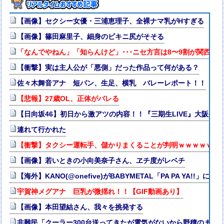
【画像】セクシー女優・三浦恵理子、全裸ナマ乳がHすぎる
【画像】篠田麻里子、細身のビキニ尻がそそる
「なんでやねん」「知らんけど」･･･ニセ方言は8〜9割が関西弁
【衝撃】実は主人公が「悪側」だった作品って何がある？
佐々木舞音アナ 短パン、生足、横乳 バレーレポート！！
【悲報】27歳OL、正体がバレる
【日向坂46】初日から激アツの内容！！『三期生LIVE』大阪公
連れて行かれた
【衝撃】タクシー運転手、儲かりまくることが判明ｗｗｗｗｗｗ
【画像】若いときの小向美奈子さん、ヱチ度がレベチ
【海外】KANO(@onefive)がBABYMETAL「PA PA YA!!」
宇賀神メグアナ 巨乳が微揺れ！！【GIF動画あり】
【画像】本田望結さん、我々を挑発する
非難民「クーラー300台送ってきたが電気がないから野積のまま