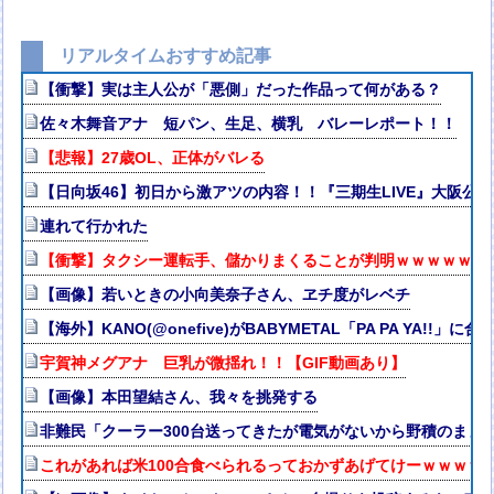
リアルタイムおすすめ記事
【衝撃】実は主人公が「悪側」だった作品って何がある？
佐々木舞音アナ 短パン、生足、横乳 バレーレポート！！
【悲報】27歳OL、正体がバレる
【日向坂46】初日から激アツの内容！！『三期生LIVE』大阪公
連れて行かれた
【衝撃】タクシー運転手、儲かりまくることが判明ｗｗｗｗｗｗ
【画像】若いときの小向美奈子さん、ヱチ度がレベチ
【海外】KANO(@onefive)がBABYMETAL「PA PA YA!!」
宇賀神メグアナ 巨乳が微揺れ！！【GIF動画あり】
【画像】本田望結さん、我々を挑発する
非難民「クーラー300台送ってきたが電気がないから野積のまま
これがあれば米100合食べられるっておかずあげてけーｗｗｗｗ