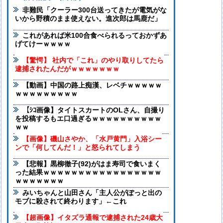
非難民「クーラー300台送ってきたが電気がな
いから野積のまま使えない。進次郎は馬鹿だ」
これがあれば米100合食べられるっておかずあ
げてけーｗｗｗｗ
【驚愕】 社内で「これ」のやり取りしてたら
逮捕されたんだがｗｗｗｗｗｗｗ
【動画】中国の路上痴漢、レベチｗｗｗｗｗ
ｗｗｗｗｗｗｗｗｗ
【ｼｺ画像】タイトスカートのOLさん、自撮り
を投稿するもエ口過ぎるｗｗｗｗｗｗｗｗｗｗ
ｗｗ
【画像】磯山さやか、「水戸黄門」入浴シー
ンで「何してんだ！」と怒られてしまう
【悲報】黒柳徹子(92)がはま寿司で食いまく
った結果ｗｗｗｗｗｗｗｗｗｗｗｗｗｗｗｗｗ
ｗｗｗｗｗｗｗ
みいちゃんと山田さん「主人公がぽっと出の
モブに殺されて終わります」←これ
【超画像】イタズラ通報で逮捕された24歳大