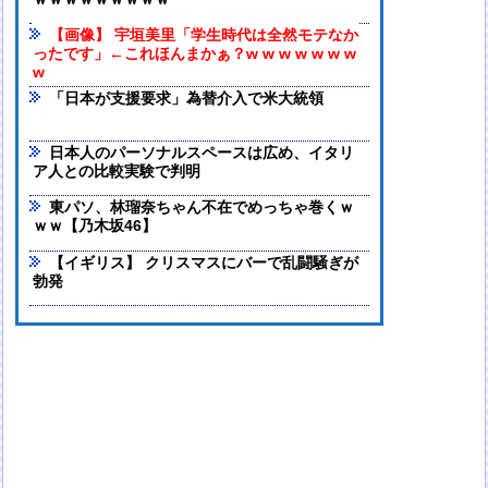
ｗｗｗｗｗｗｗｗｗ
【画像】 宇垣美里「学生時代は全然モテなか
ったです」←これほんまかぁ？w w w w w w w
w
「日本が支援要求」為替介入で米大統領
日本人のパーソナルスペースは広め、イタリ
ア人との比較実験で判明
東パソ、林瑠奈ちゃん不在でめっちゃ巻くｗ
ｗｗ【乃木坂46】
【イギリス】 クリスマスにバーで乱闘騒ぎが
勃発