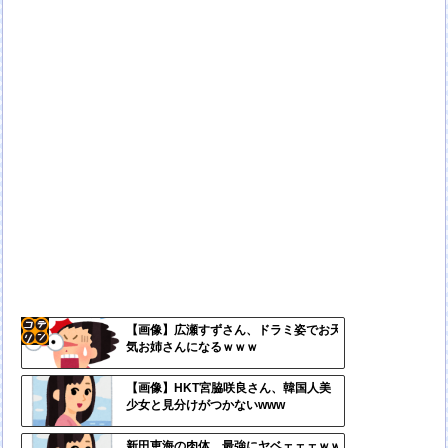
【画像】広瀬すずさん、ドラミ姿でお天
気お姉さんになるｗｗｗ
コテ
リン
【画像】HKT宮脇咲良さん、韓国人美
少女と見分けがつかないwww
- 固
定リ
新田恵海の肉体、最強にヤベェェェｗｗ