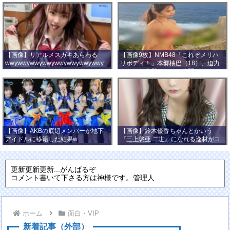
【画像】リアルメスガキあらわる
【画像9枚】NMB48「これぞメリハ
wwywwywwywwywwywwywwywwy
リボディ！」本郷柚巴（18）、迫力
wwy
バストの水着ショット公開！
【画像】AKBの底辺メンバーが地下
【画像】鈴木優香ちゃんとかいう
アイドルに移籍した結果w
『三上悠亜 二世』になれる逸材がコ
チラ
更新更新更新...がんばるぞ
コメント書いて下さる方は神様です。管理人
ホーム
面白・VIP
新着記事（外部）