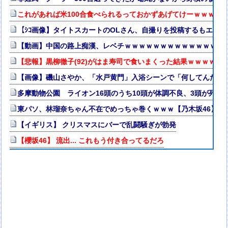
これがあれば米100合食べられるっておかずあげてけーｗｗｗｗ
【ｼｺ画像】タイトスカートのOLさん、自撮りを投稿するもエ口
【動画】中国の路上痴漢、レベチｗｗｗｗｗｗｗｗｗｗｗｗｗｗ
【悲報】黒柳徹子(92)がはま寿司で食いまくった結果ｗｗｗｗ
【画像】磯山さやか、「水戸黄門」入浴シーンで「何してんだ！
多摩動物公園 ライオン16頭のうち10頭が体調不良、3頭が死
東パソ、林瑠奈ちゃん不在でめっちゃ巻くｗｗｗ【乃木坂46】
【イギリス】 クリスマスにバーで乱闘騒ぎが勃発
【櫻坂46】 流出... これもう付き合ってるだろ