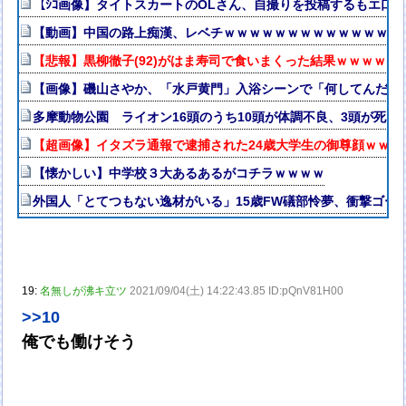
【ｼｺ画像】タイトスカートのOLさん、自撮りを投稿するもエ口
【動画】中国の路上痴漢、レベチｗｗｗｗｗｗｗｗｗｗｗｗｗｗ
【悲報】黒柳徹子(92)がはま寿司で食いまくった結果ｗｗｗｗ
【画像】磯山さやか、「水戸黄門」入浴シーンで「何してんだ！
多摩動物公園 ライオン16頭のうち10頭が体調不良、3頭が死
【超画像】イタズラ通報で逮捕された24歳大学生の御尊顔ｗｗｗ
【懐かしい】中学校３大あるあるがコチラｗｗｗｗ
外国人「とてつもない逸材がいる」15歳FW礒部怜夢、衝撃ゴー
19:
名無しが沸キ立ツ
2021/09/04(土) 14:22:43.85 ID:pQnV81H00
>>10
俺でも働けそう