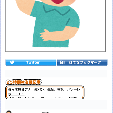
佐々木舞音アナ 短パン、生足、横乳 バレーレ
ポート！！
【日向坂46】初日から激アツの内容！！『三期生
LIVE』大阪公演のセトリ・レポまとめ