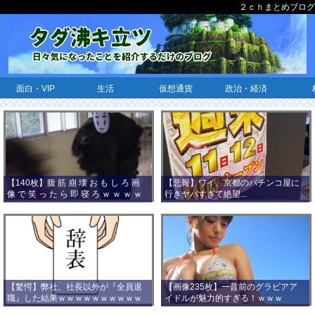
２ｃｈまとめブログ
面白・VIP
生活
仮想通貨
政治・経済
【140枚】腹 筋 崩 壊 お も し ろ 画
【悲報】ワイ、京都のパチンコ屋に
像 で 笑 っ た ら 即 寝 ろ ｗ ｗ ｗ ｗ
行きヤバすぎて絶望...
ｗ ｗ ｗ ｗ ｗ ｗ ｗ ｗ
【驚愕】弊社、社長以外が『全員退
【画像235枚】一昔前のグラビアア
職』した結果ｗｗｗｗｗｗｗｗｗｗ
イドルが魅力的すぎる！ｗｗｗ
ｗｗｗ