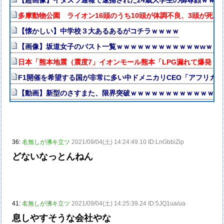
多摩動物公園 ライオン16頭のうち10頭が体調不良、3頭が死
【懐かしい】中学校３大あるあるがコチラｗｗｗｗ
【画像】坂道女子のバスト一覧ｗｗｗｗｗｗｗｗｗｗｗｗwｗｗ
日本「熊本地震（震度7」イオンモール熊本「LPG漏れて爆発（
F1開催を希望する国が非常に多い中ドメニカリCEO「アフリカ
【動画】新型のさすまた、限界突破ｗｗｗｗｗｗｗｗｗｗｗｗｗ
36:
名無しが沸キ立ツ
2021/09/04(土) 14:24:49.10 ID:LnGbbiZip
どないなっとんねん
41:
名無しが沸キ立ツ
2021/09/04(土) 14:25:39.24 ID:5JQ1ua/ua
息しやすそうな会社やな