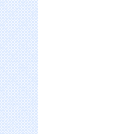
ラ・・・・
NEW!
海外「全部日本の真似だったのか…」 日本の
十年先を行っていたと話題に
NEW!
白戸ゆめのアナ セクシーニットのノースリー
NEW!
戦中戦後の広島を舞台にした名作漫画『はだし
激安セール開催！！このチャンスを見逃すな！！
【画像】爆乳∧∨女優(22)さん、熊本に寄付
に・・・・・・
NEW!
【画像】見せブラ・見せパン、過去にないレ
三上悠亜さん「乳首みえてるけど、気づかん
日本人の人口が42年ぶり1億2千万人割れ…91万
ドイツ人男性がランニングシューズで富士登山
Powered by livedoor 相互RSS