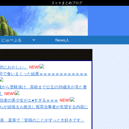
２ｃｈまとめブログ
にゅーぷる
News人
的におかしい」
NEW!
ま寿司で食いまくった結果ｗｗｗｗｗｗｗｗｗｗｗｗ
歳から受験漬け。高校まで公立の39歳夫が見た妻
】
NEW!
信者の美少女がエ●すぎるｗｗｗ
NEW!
らが頑張るも敗北し冤罪当事者が失望する内容に
発表 直筆で「皆様のことがずっと大好きです」