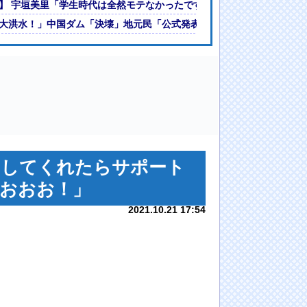
】 宇垣美里「学生時代は全然モテなかったです」←これほんまかぁ？w w w 
結果wwwwwwwww
大洪水！」中国ダム「決壊」地元民「公式発表より死者多い！」中国政府
出してくれたらサポート
おおお！」
2021.10.21 17:54