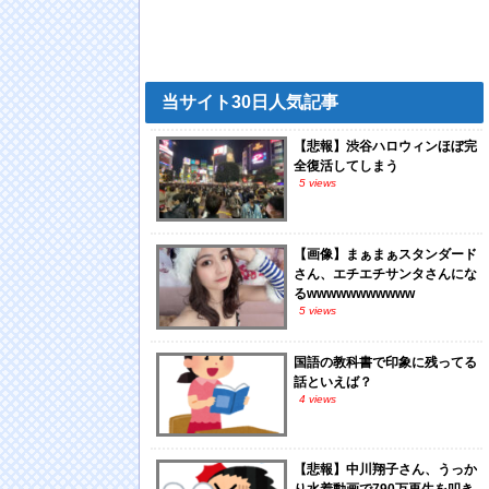
当サイト30日人気記事
【悲報】渋谷ハロウィンほぼ完
全復活してしまう
5 views
【画像】まぁまぁスタンダード
さん、エチエチサンタさんにな
るwwwwwwwwwww
5 views
国語の教科書で印象に残ってる
話といえば？
4 views
【悲報】中川翔子さん、うっか