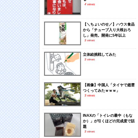
4 views
【＼ちょいのせ／】ハウス食品
から「チューブ入り大根おろ
し」発売。開発に5年以上
3 views
立体絵挑戦してみた
3 views
【画像】中国人「タイヤで趙雲
つくってみたｗｗｗ」
3 views
INAXの「トイレの最中（もな
か）」が引くほどの完成度で話
題
3 views