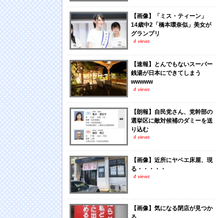
【画像】「ミス・ティーン」
14歳中2「橋本環奈似」美女が
グランプリ
4 views
【速報】とんでもないスーパー
銭湯が日本にできてしまう
wwwww
4 views
【朗報】自民党さん、党幹部の
選挙区に敵対候補のダミーを送
り込む
4 views
【画像】近所にヤベエ床屋、現
る・・・・・
4 views
【画像】気になる閉店が見つか
る