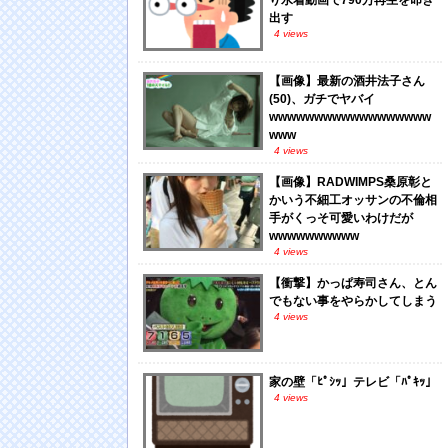
り水着動画で790万再生を叩き
出す
4 views
【画像】最新の酒井法子さん
(50)、ガチでヤバイ
wwwwwwwwwwwwwwwwww
www
4 views
【画像】RADWIMPS桑原彰と
かいう不細工オッサンの不倫相
手がくっそ可愛いわけだが
wwwwwwwwww
4 views
【衝撃】かっぱ寿司さん、とん
でもない事をやらかしてしまう
4 views
家の壁「ﾋﾟｼｯ」テレビ「ﾊﾟｷｯ」
4 views