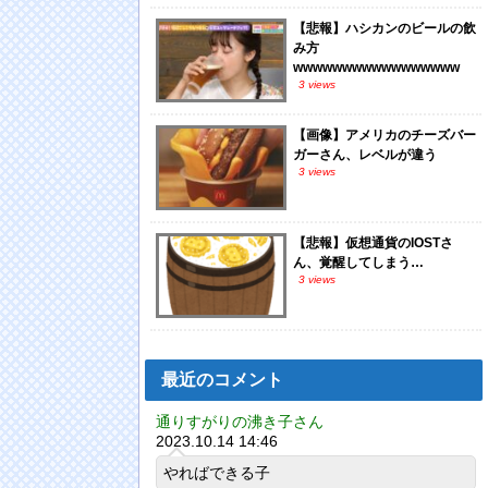
【悲報】ハシカンのビールの飲
み方
wwwwwwwwwwwwwwwww
3 views
【画像】アメリカのチーズバー
ガーさん、レベルが違う
3 views
【悲報】仮想通貨のIOSTさ
ん、覚醒してしまう…
3 views
最近のコメント
通りすがりの沸き子さん
2023.10.14 14:46
やればできる子