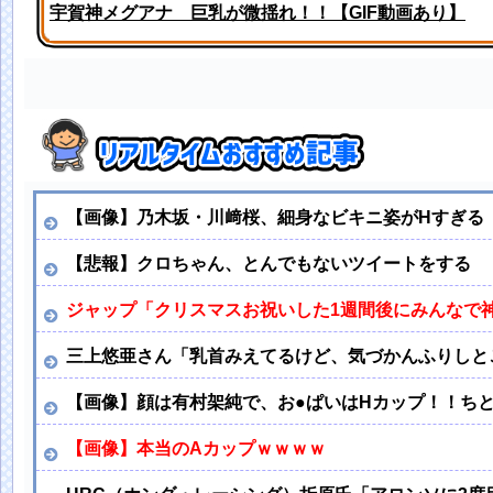
宇賀神メグアナ 巨乳が微揺れ！！【GIF動画あり】
【画像】稲熊ひなのムチムチボディ！【ひなまる】【櫻
【画像】乃木坂・川﨑桜、細身なビキニ姿がHすぎる
【悲報】クロちゃん、とんでもないツイートをする
ジャップ「クリスマスお祝いした1週間後にみんなで
三上悠亜さん「乳首みえてるけど、気づかんふりしと
【画像】顔は有村架純で、お●ぱいはHカップ！！ち
【画像】本当のAカップｗｗｗｗ