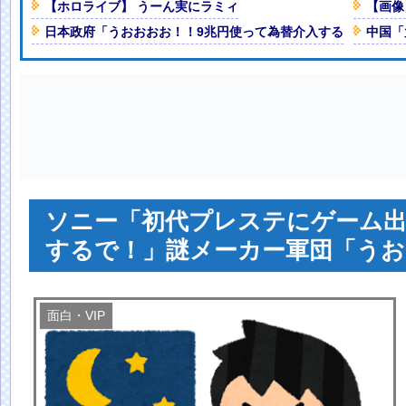
【ホロライブ】 うーん実にラミィ
【画像
普通のテレビ番組が最新SNSの数
日本政府「うおおおお！！9兆円使って為替介入するぞ！！！」→
中国「
ブ巨乳！！【GIF動画あり】
のゲン』が全巻50％オフで買える
NEW!
した結果まさかの事態
ベルで流行りまくるｗ
ふりしとこ」（動画あり）
ソニー「初代プレステにゲーム
人減の1億1973万人
するで！」謎メーカー軍団「うお
 「足をくじいて動けない」
面白・VIP