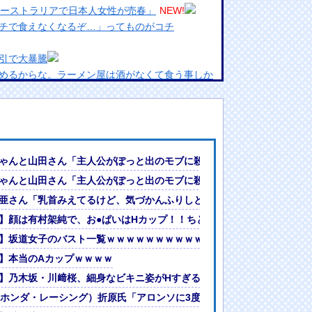
オーストラリアで日本人女性が売春」
NEW!
チで食えなくなるぞ…」ってものがコチ
引で大暴騰
めるからな。ラーメン屋は酒がなくて食う事しか
ランプリ・榎本彩乃、グラビア披露！透明感が凄
んでない」と実況しながら被災地へ向かう有名ア
最新の状況をいち早く伝えることは報道機関として
画あり）
ゃんと山田さん「主人公がぽっと出のモブに殺されて終わります」←こ
には大きな意義がある」
の、グラビア写真集で妖艶ランジェリー姿を大胆披露！！
ゃんと山田さん「主人公がぽっと出のモブに殺されて終わります」←こ
女ｗｗｗ
亜さん「乳首みえてるけど、気づかんふりしとこ」（動画あり）
?」論争
人間って割とガチめに差別されるよな・・・
タイトルをもたらすのが我々の目標」
】顔は有村架純で、お●ぱいはHカップ！！ちとせよしの、グラビア写
も「おもしろいかった????」
】坂道女子のバスト一覧ｗｗｗｗｗｗｗｗｗｗｗｗwｗｗｗｗ
・・・・
】本当のAカップｗｗｗｗ
い！」中国政府「住民拘束！（安否不明」中国当局「救助隊動画も削除」
】乃木坂・川﨑桜、細身なビキニ姿がHすぎる
デマ！50分いたぞ😡」 →事実上の視察は数分で正解
（ホンダ・レーシング）折原氏「アロンソに3度目のF1タイトルをもた