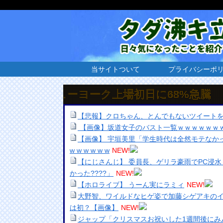
当サイトついて
プライバシーポ
ューヨーク上場初日に68%急騰
【悲報】クロちゃん、とんでもないツイート
【画像】坂道女子のバスト一覧ｗｗｗｗｗｗ
【画像】 宇垣美里「学生時代は全然モテなかっ
w w w w w w
NEW!
【にじさんじ】 委員長、ゲリラ豪雨でPC浸
かった????」
NEW!
【ホロライブ】 うーん実にラミィ
NEW!
大野智、ワイルドなヒゲ姿で加藤シゲアキのイ
は初？【画像】
NEW!
ジャップ「クリスマスお祝いした1週間後にみ