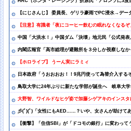
HRC（ホンダ・レーシング）折原氏「アロンソに3度
【にじさんじ】 委員長、ゲリラ豪雨でPC浸水→デー
【注意】有識者「夜にコーヒー飲むの眠れなくなるぞ
中国「大洪水！」中国ダム「決壊」地元民「公式発表
内閣広報官「高市総理が避難所を３分しか視察しなかっ
【ホロライブ】 うーん実にラミィ
日本政府「うおおおお！！9兆円使って為替介入するぞ
鳥取大学に24年ぶりに新たな学部が誕生へ 岐阜大
大野智、ワイルドなヒゲ姿で加藤シゲアキのインスタ
彡(ﾟ)(ﾟ)「女性にもAED……？いや、女さんが助け
【衝撃】「住信SBI」が「ドコモの銀行」に変わって