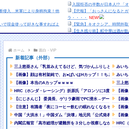
入国拒否の半数が日本人!? 「
断侵入…米軍により身柄拘束！他
【悲報】「おっさんになるとガ
ラ・・・・
NEW!
いで現金使って好きな事すればよ
【緊急】キオクシア、時間外取
【生き残り術】町中華は酒が飲
った結果ｗｗｗｗｗｗｗｗｗｗｗｗ
出来ないし。
美少女図鑑AWARD2026グ
ホーム
面白・VIP
の死去に悲痛「この現状を受け止め
い！！
熊本地震、「九州自動車道は混
新着記事（外部）
エ●すぎるｗｗｗ
NEW!
ナなどに批判殺到 全国紙記者「
三上悠亜さん「乳首みえてるけど、気づかんふりしとこ」（動
みいち
米政府の異例の共同声明で円安退治
の責務」「情報を取り上げること
【画像】顔は有村架純で、お●ぱいはHカップ！！ちとせよし
みいち
【画像】顔100点、体30点の
【画像】本当のAカップｗｗｗｗ
三上悠
皆様のことがずっと大好きです」
「洋画に日本版主題歌は必要か
【悲報】職場で無能判定された
HRC（ホンダ・レーシング）折原氏「アロンソに3度目のF1
【画像
ばわかる」←ここ好きすぎるｗｗｗ
【にじさんじ】 委員長、ゲリラ豪雨でPC浸水→データ完全消失
【画像
【注意】有識者「夜にコーヒー飲むの眠れなくなるぞ」←これ
【画像
れるｗｗｗwｗｗｗｗｗｗｗｗ❤
中国「大洪水！」中国ダム「決壊」地元民「公式発表より死者多
【画像
Powered by livedoor 相互RSS
内閣広報官「高市総理が避難所を３分しか視察しなかったなんて
HRC
なるぞ…」ってものがコチ