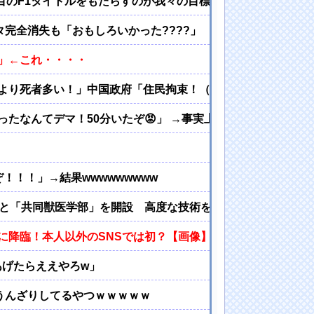
目のF1タイトルをもたらすのが我々の目標」
タ完全消失も「おもしろいかった????」
」←これ・・・・
より死者多い！」中国政府「住民拘束！（安否不明」中国当局「
たなんてデマ！50分いたぞ😡」 →事実上の視察は数分で正
！！！」→結果wwwwwwwww
学と「共同獣医学部」を開設 高度な技術を持ったグローバル
に降臨！本人以外のSNSでは初？【画像】
てあげたらええやろw」
うんざりしてるやつｗｗｗｗｗ