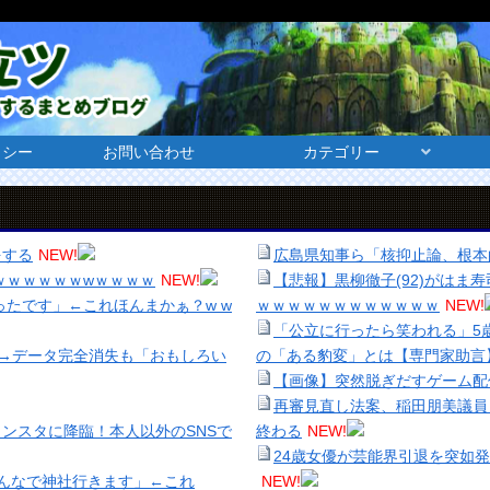
リシー
お問い合わせ
カテゴリー
をする
NEW!
広島県知事ら「核抑止論、根本
ｗｗｗｗｗｗwｗｗｗｗ
NEW!
【悲報】黒柳徹子(92)がは
たです」←これほんまかぁ？w w
ｗｗｗｗｗｗｗｗｗｗｗｗ
NEW!
「公立に行ったら笑われる」5
水→データ完全消失も「おもしろい
の「ある豹変」とは【専門家助言
【画像】突然脱ぎだすゲーム配
再審見直し法案、稲田朋美議員
ンスタに降臨！本人以外のSNSで
終わる
NEW!
24歳女優が芸能界引退を突如
んなで神社行きます」←これ
NEW!