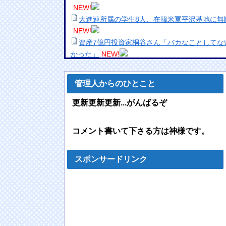
NEW!
大進連所属の学生8人、在韓米軍平沢基地に無
NEW!
資産7億円投資家桐谷さん「バカなことしてな
かった」
NEW!
【悲報】黒柳徹子(92)がはま寿司で食いまく
ｗｗｗｗｗｗｗｗｗｗｗｗ
NEW!
管理人からのひとこと
【悲報】清水アキラ、息子・清水良太郎さん
ることができておりません」
NEW!
更新更新更新...がんばるぞ
【画像】突然脱ぎだすゲーム配信者の美少女が
【悲報】円安ホクホクで儲けてた日本人、日
コメント書いて下さる方は神様です。
されて終わる
NEW!
24歳女優が芸能界引退を突如発表 直筆で「
NEW!
スポンサードリンク
【ワンピース】ゾロ「女だぞ」エネル「見れ
ｗｗｗｗｗｗｗｗｗｗ
NEW!
【動画】ロシアのJC、こんなことまでさせら
NEW!
【悲報】「おっさんになるとガチで食えなく