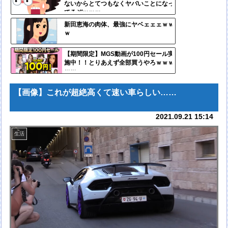
ないからとてつもなくヤバいことになっ
ンク
てるぞｗｗｗ
自動
新田恵海の肉体、最強にヤベェェェｗｗ
ｗ
更新
ツー
【期間限定】MGS動画が100円セール実
施中！！とりあえず全部買うやろｗｗｗ
ル
ｗｗ
【画像】これが超絶高くて速い車らしい……
2021.09.21 15:14
生活