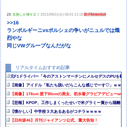
23:
名無しが沸キ立ツ
2021/09/21(火) 08:01:13.18
ID:F5lvbm6z0
>>16
ランボルギーニvsポルシェの争いがニュルでは熾
烈やな
同じVWグループなんだがな
リアルタイムおすすめ記事
元F1ドライバー「今のアストンマーチンにメルセデスのPUを載
【画像】アイドル「私たち脱いだらこんな感じでーす♡」ｗｗｗ
【画像】176cm 股下90cmの美女、初水着グラビアデビューw
【悲報】KPOP、工作しまくったせいで米グラミー賞から隔離さ
【懐かしい】中学校３大あるあるがコチラｗｗｗｗ
【日向坂46】月刊ジャイアンツ公式、重大告知！