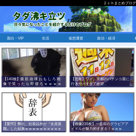
２ｃｈまとめブログ
面白・VIP
生活
仮想通貨
政治・経済
【140枚】腹 筋 崩 壊 お も し ろ 画
【悲報】ワイ、京都のパチンコ屋に
像 で 笑 っ た ら 即 寝 ろ ｗ ｗ ｗ ｗ
行きヤバすぎて絶望...
ｗ ｗ ｗ ｗ ｗ ｗ ｗ ｗ
【驚愕】弊社、社長以外が『全員退
【画像235枚】一昔前のグラビアア
職』した結果ｗｗｗｗｗｗｗｗｗｗ
イドルが魅力的すぎる！ｗｗｗ
ｗｗｗ