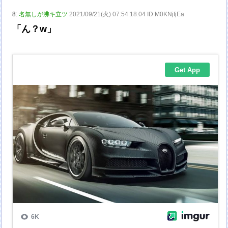
8:
名無しが沸キ立ツ
2021/09/21(火) 07:54:18.04 ID:M0KNjfjEa
「ん？w」