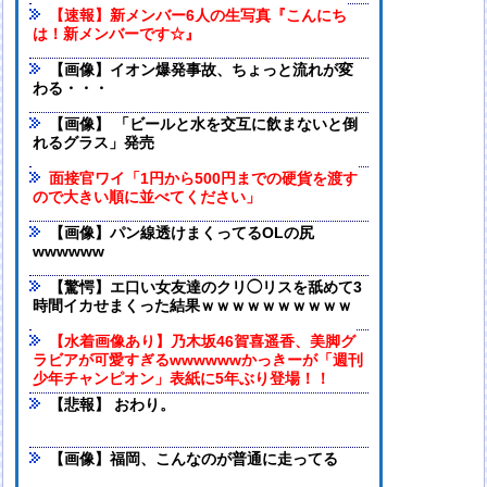
【速報】新メンバー6人の生写真『こんにち
は！新メンバーです☆』
【画像】イオン爆発事故、ちょっと流れが変
わる・・・
【画像】 「ビールと水を交互に飲まないと倒
れるグラス」発売
面接官ワイ「1円から500円までの硬貨を渡す
ので大きい順に並べてください」
【画像】パン線透けまくってるOLの尻
wwwwww
【驚愕】エ口い女友達のクリ◯リスを舐めて3
時間イカせまくった結果ｗｗｗｗｗｗｗｗｗｗ
【水着画像あり】乃木坂46賀喜遥香、美脚グ
ラビアが可愛すぎるwwwwwwかっきーが「週刊
少年チャンピオン」表紙に5年ぶり登場！！
【悲報】 おわり。
【画像】福岡、こんなのが普通に走ってる