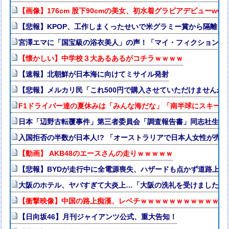
【画像】176cm 股下90cmの美女、初水着グラビアデビューw
【悲報】KPOP、工作しまくったせいで米グラミー賞から隔離さ
宮澤エマに「国宝級の浴衣美人」の声！「マイ・フィクション」
【懐かしい】中学校３大あるあるがコチラｗｗｗｗ
【速報】北朝鮮が日本海に向けてミサイル発射
【悲報】メルカリ民「これ500円で購入させていただけませんか
F1ドライバー達の夏休みは「みんな海だな」「南半球にスキー
日本「辺野古転覆事件」第三者委員会「調査報告書」同志社生徒「
入国拒否の半数が日本人!? 「オーストラリアで日本人女性が売春
【動画】 AKB48のエースさんの走りｗｗｗｗｗ
【悲報】BYDが走行中に全電源喪失、ハザードも点かず道路上で走
大阪のホテル、ヤバすぎて大炎上…「大阪の洗礼を受けました」
【衝撃映像】中国の路上痴漢、レベチｗｗｗｗｗｗｗｗｗｗｗｗ
【日向坂46】月刊ジャイアンツ公式、重大告知！