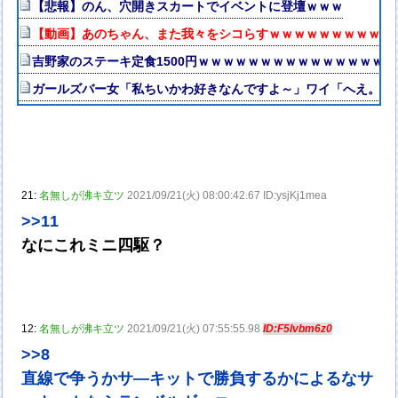
【悲報】のん、穴開きスカートでイベントに登壇ｗｗｗ
【動画】あのちゃん、また我々をシコらすｗｗｗｗｗｗｗｗｗｗ
吉野家のステーキ定食1500円ｗｗｗｗｗｗｗｗｗｗｗｗｗｗｗ
ガールズバー女「私ちいかわ好きなんですよ～」ワイ「へえ。ワ
21:
名無しが沸キ立ツ
2021/09/21(火) 08:00:42.67 ID:ysjKj1mea
>>11
なにこれミニ四駆？
12:
名無しが沸キ立ツ
2021/09/21(火) 07:55:55.98
ID:F5lvbm6z0
>>8
直線で争うかサ―キットで勝負するかによるなサ