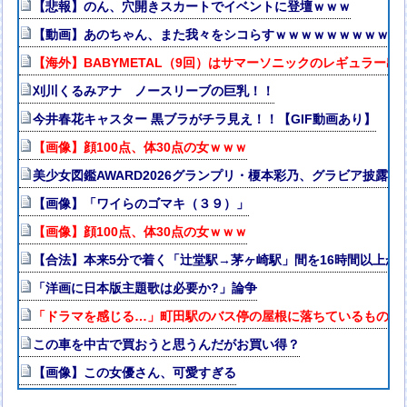
【悲報】のん、穴開きスカートでイベントに登壇ｗｗｗ
【動画】あのちゃん、また我々をシコらすｗｗｗｗｗｗｗｗｗｗ
【海外】BABYMETAL（9回）はサマーソニックのレギュラー出
刈川くるみアナ ノースリーブの巨乳！！
今井春花キャスター 黒ブラがチラ見え！！【GIF動画あり】
【画像】顔100点、体30点の女ｗｗｗ
美少女図鑑AWARD2026グランプリ・榎本彩乃、グラビア披露
【画像】「ワイらのゴマキ（３９）」
【画像】顔100点、体30点の女ｗｗｗ
【合法】本来5分で着く「辻堂駅→茅ヶ崎駅」間を16時間以上か
「洋画に日本版主題歌は必要か?」論争
「ドラマを感じる…」町田駅のバス停の屋根に落ちているものが“
この車を中古で買おうと思うんだがお買い得？
【画像】この女優さん、可愛すぎる