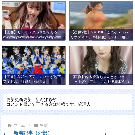
【画像】リアルメスガキあらわる
【画像9枚】NMB48「これぞメリハ
wwywwywwywwywwywwywwywwy
リボディ！」本郷柚巴（18）、迫力
wwy
バストの水着ショット公開！
【画像】AKBの底辺メンバーが地下
【画像】鈴木優香ちゃんとかいう
アイドルに移籍した結果w
『三上悠亜 二世』になれる逸材がコ
チラ
更新更新更新...がんばるぞ
コメント書いて下さる方は神様です。管理人
ホーム
生活
新着記事（外部）