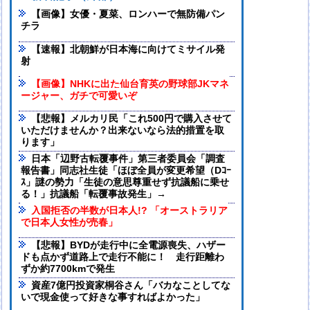
【画像】女優・夏菜、ロンハーで無防備パン
チラ
【速報】北朝鮮が日本海に向けてミサイル発
射
【画像】NHKに出た仙台育英の野球部JKマネ
ージャー、ガチで可愛いぞ
【悲報】メルカリ民「これ500円で購入させて
いただけませんか？出来ないなら法的措置を取
ります」
日本「辺野古転覆事件」第三者委員会「調査
報告書」同志社生徒「ほぼ全員が変更希望（Dｺｰ
ｽ」謎の勢力「生徒の意思尊重せず抗議船に乗せ
る！」抗議船「転覆事故発生」→
入国拒否の半数が日本人!? 「オーストラリア
で日本人女性が売春」
【悲報】BYDが走行中に全電源喪失、ハザー
ドも点かず道路上で走行不能に！ 走行距離わ
ずか約7700kmで発生
資産7億円投資家桐谷さん「バカなことしてな
いで現金使って好きな事すればよかった」