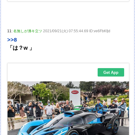
11:
名無しが沸キ立ツ
2021/09/21(火) 07:55:44.69 ID:ve6FbKfjd
>>8
「は？w 」