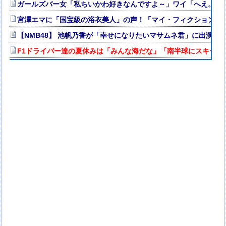
ガールズバー女「私ちいかわ好きなんですよ～」ワイ「へえ。ワ
宮澤エマに「国宝級の浴衣美人」の声！「マイ・フィクション」
【NMB48】 池帆乃香が「幸せになりたいマサムネ君」に出演
F1ドライバー達の夏休みは「みんな海だな」「南半球にスキーし