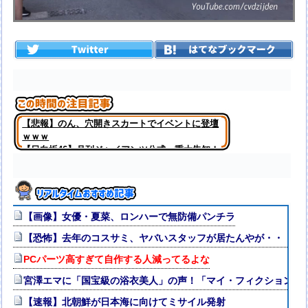
【悲報】のん、穴開きスカートでイベントに登壇
ｗｗｗ
【日向坂46】月刊ジャイアンツ公式、重大告知！
【画像】女優・夏菜、ロンハーで無防備パンチラ
【恐怖】去年のコスサミ、ヤバいスタッフが居たんやが・・・・
PCパーツ高すぎて自作する人減ってるよな
宮澤エマに「国宝級の浴衣美人」の声！「マイ・フィクション」
【速報】北朝鮮が日本海に向けてミサイル発射