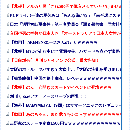
【悲報】メルカリ民「これ500円で購入させていただけませんか
F1ドライバー達の夏休みは「みんな海だな」「南半球にスキーし
日本「辺野古転覆事件」第三者委員会「調査報告書」同志社生徒「
入国拒否の半数が日本人!? 「オーストラリアで日本人女性が売春
【動画】 AKB48のエースさんの走りｗｗｗｗｗ
【悲報】BYDが走行中に全電源喪失、ハザードも点かず道路上で走
【日向坂46】月刊ジャイアンツ公式、重大告知！
大阪のホテル、ヤバすぎて大炎上…「大阪の洗礼を受けました」
【衝撃映像】中国の路上痴漢、レベチｗｗｗｗｗｗｗｗｗｗｗｗ
【悲報】のん、穴開きスカートでイベントに登壇ｗｗｗ
刈川くるみアナ ノースリーブの巨乳！！
【海外】BABYMETAL（9回）はサマーソニックのレギュラー出
【動画】あのちゃん、また我々をシコらすｗｗｗｗｗｗｗｗｗｗ
吉野家のステーキ定食1500円ｗｗｗｗｗｗｗｗｗｗｗｗｗｗｗｗ