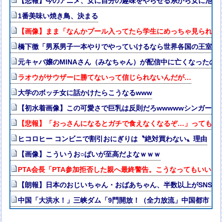
【悲報】今のアニメ、女に自分の趣味をやらせる系から女に池沼
1番美味い焼き鳥、決まる
【画像】まま「なんかプール入ってたら学生にめっちゃ見られた
橋下徹「男系男子一本やりでやっていけるなら世界各国の王室は
元キャバ嬢のMINAさん（みなちゃん）が配信中に亡くなったの
ラオウがサウザーに勝てないって信じられないんだが…
大学のボッチ女に話かけたらこうなるwww
【初水着画像】この可愛さで巨乳は反則だろwwwwwシンガー
【悲報】「おっさんになるとガチで食えなくなるぞ…」ってもの
ヒコロヒー コンビニで割引おにぎりは〝絶対買わない〟理由
【画像】こういうお○ぱいが至高だよなｗｗｗ
PTA会長「PTA参加拒否した親へ最終警告。こうなってもいい？
【朗報】日本のおじいちゃん・おばあちゃん、半数以上がSNSを
中国「大洪水！」三峡ダム「9門開放！（全力放流」中国都市「