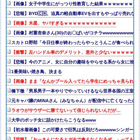
【画像】女子中学生にがっつり性教育した結果ｗｗｗwｗｗｗｗ
【悲報】BYD🇨🇳、迫真の軽自動車EVを出すもやっぱり売れない
【画像】木星、ヤバすぎるｗｗｗｗｗｗｗｗｗｗｗｗ
【画像】村重杏奈さん(30)のお〇ぱいがコチラwwwwwwwwww
スカトロ野郎「今日仕事が終わったらやっとうんこが食べられる
【衝撃】左ハンドル車のデメリット、意外と少ないｗｗｗｗｗ
【悲報】今のアニメ、女に自分の趣味をやらせる系から女に池沼
1番美味い焼き鳥、決まる
【画像】まま「なんかプール入ってたら学生にめっちゃ見られた
橋下徹「男系男子一本やりでやっていけるなら世界各国の王室は
元キャバ嬢のMINAさん（みなちゃん）が配信中に亡くなったの
ラオウがサウザーに勝てないって信じられないんだが…
大学のボッチ女に話かけたらこうなるwww
【初水着画像】この可愛さで巨乳は反則だろwwwwwシンガー
【悲報】「おっさんになるとガチで食えなくなるぞ…」ってもの