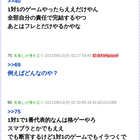
>>40
1対1のゲームやったらええだけやん
全部自分の責任で完結するやつ
あとはフレとだけやるかやな
75:
名無しが沸キ立ツ
2021/09/13(月) 02:27:58.80
ID:BXnHpzao0
>>69
例えばどんなのや？
90:
名無しが沸キ立ツ
2021/09/13(月) 02:30:00.38 ID:qEci2USB0
>>75
1対1で1番代表的なんは格ゲーやろ
スマブラとかでもええ
でも断言するけど1対1のゲームでもイラつくで