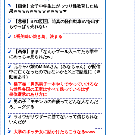
【画像】女子中学生にがっつり性教育した結
果ｗｗｗwｗｗｗｗｗｗｗｗ❤
【悲報】BYD🇨🇳、迫真の軽自動車EVを出す
もやっぱり売れない
1番美味い焼き鳥、決まる
【画像】まま「なんかプール入ってたら学生
にめっちゃ見られたw」
元キャバ嬢のMINAさん（みなちゃん）が配信
中に亡くなったのではないかとX上で話題に（※
動画あり）
橋下徹「男系男子一本やりでやっていけるな
ら世界各国の王室はすべて残っているはず」
皇位継承のあり方に
男の子「モモンガの声優ってどんな人なんだ
ろ」→ググる
ラオウがサウザーに勝てないって信じられな
いんだが…
大学のボッチ女に話かけたらこうなるwww