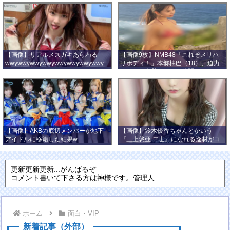
【画像】リアルメスガキあらわる
【画像9枚】NMB48「これぞメリハ
wwywwywwywwywwywwywwywwy
リボディ！」本郷柚巴（18）、迫力
wwy
バストの水着ショット公開！
【画像】AKBの底辺メンバーが地下
【画像】鈴木優香ちゃんとかいう
アイドルに移籍した結果w
『三上悠亜 二世』になれる逸材がコ
チラ
更新更新更新...がんばるぞ
コメント書いて下さる方は神様です。管理人
ホーム
面白・VIP
新着記事（外部）