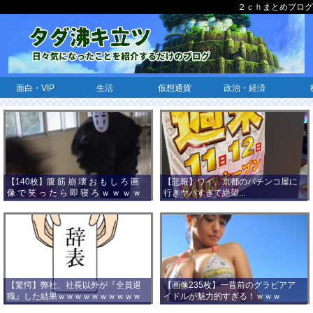
２ｃｈまとめブログ
面白・VIP
生活
仮想通貨
政治・経済
【140枚】腹 筋 崩 壊 お も し ろ 画
【悲報】ワイ、京都のパチンコ屋に
像 で 笑 っ た ら 即 寝 ろ ｗ ｗ ｗ ｗ
行きヤバすぎて絶望...
ｗ ｗ ｗ ｗ ｗ ｗ ｗ ｗ
【驚愕】弊社、社長以外が『全員退
【画像235枚】一昔前のグラビアア
職』した結果ｗｗｗｗｗｗｗｗｗｗ
イドルが魅力的すぎる！ｗｗｗ
ｗｗｗ