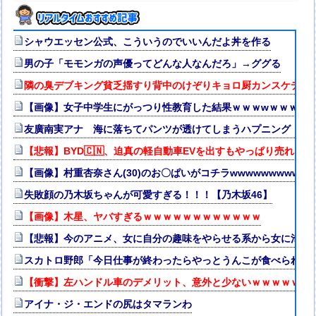
シャウエッセン公式、こういうのでいいんだよ丼を作る
男の子「モモンガの声優ってどんな人なんだろ」→ググる
隣の臭デブキング貧乏揺すり背中のけぞりキョロ厨カンスケデブ
【画像】女子中学生にがっつり性教育した結果ｗｗｗwｗｗｗｗ
友廣南実アナ 海に落ちてパンツが透けてしまうハプニング！！【
【悲報】BYD🇨🇳、迫真の軽自動車EVを出すもやっぱり売れない
【画像】村重杏奈さん(30)のお〇ぱいがコチラwwwwwwwwwww
失敗顔の乃木坂ちゃんが可愛すぎる！！！【乃木坂46】
【画像】木星、ヤバすぎるｗｗｗｗｗｗｗｗｗｗｗｗ
【悲報】今のアニメ、女に自分の趣味をやらせる系から女に池沼
スカトロ野郎「今日仕事が終わったらやっとうんこが食べられる
【衝撃】左ハンドル車のデメリット、意外と少ないｗｗｗｗｗ
アイナ・ジ・エンドの尻はタマランわ