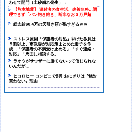
わせて開門（土砂崩れ発生」→
【熊本地震】 避難者の食生活、改善急務…調
理できず「パン飽き飽き」断水なお３万戸超
総支給60.4万の天引き額が酷すぎるｗｗ
ストレス原因「保護者の対処」挙げた教員は
５割以上、市教委が対応策まとめた冊子を作
成…「保護者の不満受け止める」「すぐ連絡・
対応」「周囲に相談する」
ラオウがサウザーに勝てないって信じられな
いんだが…
ヒコロヒー コンビニで割引おにぎりは〝絶対
買わない〟理由