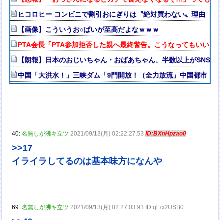
ヒコロヒー コンビニで割引おにぎりは〝絶対買わない〟理由
【画像】こういうお○ぱいが至高だよなｗｗｗ
PTA会長「PTA参加拒否した親へ最終警告。こうなってもいい？
【朗報】日本のおじいちゃん・おばあちゃん、半数以上がSNSを
中国「大洪水！」三峡ダム「9門開放！（全力放流」中国都市「
40:
名無しが沸キ立ツ
2021/09/13(月) 02:22:27.53
ID:BXnHpzao0
>>17
イライラしてるのは基本味方になんや
69:
名無しが沸キ立ツ
2021/09/13(月) 02:27:03.91 ID:qEci2USB0