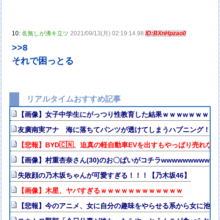
10:
名無しが沸キ立ツ
2021/09/13(月) 02:19:14.98
ID:BXnHpzao0
>>8
それで困っとる
リアルタイムおすすめ記事
【画像】女子中学生にがっつり性教育した結果ｗｗｗwｗｗｗｗ
友廣南実アナ 海に落ちてパンツが透けてしまうハプニング！！【
【悲報】BYD🇨🇳、迫真の軽自動車EVを出すもやっぱり売れない
【画像】村重杏奈さん(30)のお〇ぱいがコチラwwwwwwwwww
失敗顔の乃木坂ちゃんが可愛すぎる！！！【乃木坂46】
【画像】木星、ヤバすぎるｗｗｗｗｗｗｗｗｗｗｗｗ
【悲報】今のアニメ、女に自分の趣味をやらせる系から女に池沼