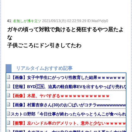
41:
名無しが沸キ立ツ
2021/09/13(月) 02:22:59.29 ID:MadYvjIy0
ガキの頃って対戦で負けると発狂するやつ居たよ
な
子供ごころにドン引きしてたわ
リアルタイムおすすめ記事
【画像】女子中学生にがっつり性教育した結果ｗｗｗwｗｗｗｗ
【悲報】BYD🇨🇳、迫真の軽自動車EVを出すもやっぱり売れない
【画像】木星、ヤバすぎるｗｗｗｗｗｗｗｗｗｗｗｗ
【画像】村重杏奈さん(30)のお〇ぱいがコチラwwwwwwwwww
スカトロ野郎「今日仕事が終わったらやっとうんこが食べられる
【衝撃】左ハンドル車のデメリット、意外と少ないｗｗｗｗｗ