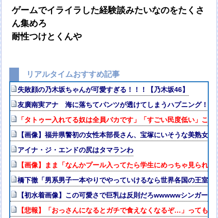
ゲームでイライラした経験談みたいなのをたくさ
ん集めろ
耐性つけとくんや
リアルタイムおすすめ記事
失敗顔の乃木坂ちゃんが可愛すぎる！！！【乃木坂46】
友廣南実アナ 海に落ちてパンツが透けてしまうハプニング！！【
「タトゥー入れてる奴は全員バカです」「すごい民度低い」この道23
【画像】福井県警初の女性本部長さん、宝塚にいそうな美熟女だ
アイナ・ジ・エンドの尻はタマランわ
【画像】まま「なんかプール入ってたら学生にめっちゃ見られた
橋下徹「男系男子一本やりでやっていけるなら世界各国の王室は
【初水着画像】この可愛さで巨乳は反則だろwwwwwシンガー
【悲報】「おっさんになるとガチで食えなくなるぞ…」ってもの