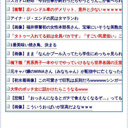
スカトロ野郎「今日仕事が終わったらやっとうんこが食べられる
【衝撃】左ハンドル車のデメリット、意外と少ないｗｗｗｗｗ
アイナ・ジ・エンドの尻はタマランわ
【画像】福井県警初の女性本部長さん、宝塚にいそうな美熟女だ
「タトゥー入れてる奴は全員バカです」「すごい民度低い」この道23
1番美味い焼き鳥、決まる
【画像】まま「なんかプール入ってたら学生にめっちゃ見られた
橋下徹「男系男子一本やりでやっていけるなら世界各国の王室は
元キャバ嬢のMINAさん（みなちゃん）が配信中に亡くなったの
【初水着画像】この可愛さで巨乳は反則だろwwwwwシンガー
大学のボッチ女に話かけたらこうなるwww
【悲報】「おっさんになるとガチで食えなくなるぞ…」ってもの
【画像】こういうお○ぱいが至高だよなｗｗｗ