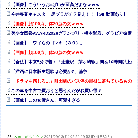
【画像】こういうお○ぱいが至高だよなｗｗｗ
今井春花キャスター 黒ブラがチラ見え！！【GIF動画あり】
【画像】顔100点、体30点の女ｗｗｗ
美少女図鑑AWARD2026グランプリ・榎本彩乃、グラビア披露
【画像】「ワイらのゴマキ（３９）」
【画像】顔100点、体30点の女ｗｗｗ
【合法】本来5分で着く「辻堂駅→茅ヶ崎駅」間を16時間以上か
「洋画に日本版主題歌は必要か?」論争
「ドラマを感じる…」町田駅のバス停の屋根に落ちているものが“
この車を中古で買おうと思うんだがお買い得？
【画像】この女優さん、可愛すぎる
28:
名無しが沸キ立ツ
2021/09/13(月) 02:21:19.53 ID:4tjEFJr8a