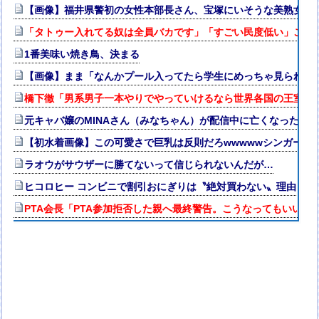
【画像】福井県警初の女性本部長さん、宝塚にいそうな美熟女だ
「タトゥー入れてる奴は全員バカです」「すごい民度低い」この道23
1番美味い焼き鳥、決まる
【画像】まま「なんかプール入ってたら学生にめっちゃ見られた
橋下徹「男系男子一本やりでやっていけるなら世界各国の王室は
元キャバ嬢のMINAさん（みなちゃん）が配信中に亡くなったの
【初水着画像】この可愛さで巨乳は反則だろwwwwwシンガーソ
ラオウがサウザーに勝てないって信じられないんだが…
ヒコロヒー コンビニで割引おにぎりは〝絶対買わない〟理由
PTA会長「PTA参加拒否した親へ最終警告。こうなってもいい？