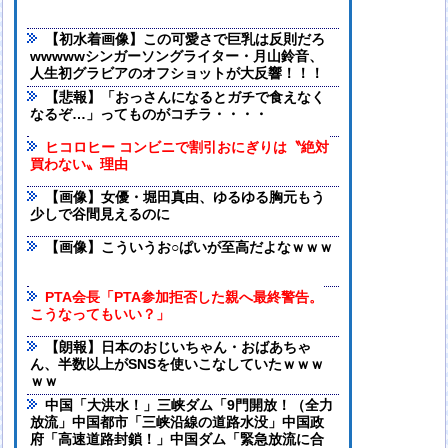
【初水着画像】この可愛さで巨乳は反則だろ
wwwwwシンガーソングライター・月山鈴音、
人生初グラビアのオフショットが大反響！！！
【悲報】「おっさんになるとガチで食えなく
なるぞ…」ってものがコチラ・・・・
ヒコロヒー コンビニで割引おにぎりは〝絶対
買わない〟理由
【画像】女優・堀田真由、ゆるゆる胸元もう
少しで谷間見えるのに
【画像】こういうお○ぱいが至高だよなｗｗｗ
PTA会長「PTA参加拒否した親へ最終警告。
こうなってもいい？」
【朗報】日本のおじいちゃん・おばあちゃ
ん、半数以上がSNSを使いこなしていたｗｗｗ
ｗｗ
中国「大洪水！」三峡ダム「9門開放！（全力
放流」中国都市「三峡沿線の道路水没」中国政
府「高速道路封鎖！」中国ダム「緊急放流に合