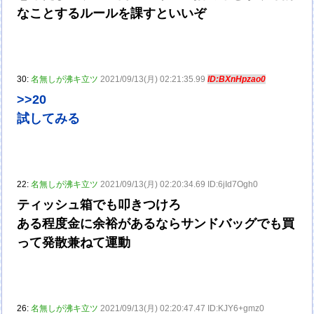
なことするルールを課すといいぞ
30:
名無しが沸キ立ツ
2021/09/13(月) 02:21:35.99
ID:BXnHpzao0
>>20
試してみる
22:
名無しが沸キ立ツ
2021/09/13(月) 02:20:34.69 ID:6jId7Ogh0
ティッシュ箱でも叩きつけろ
ある程度金に余裕があるならサンドバッグでも買
って発散兼ねて運動
26:
名無しが沸キ立ツ
2021/09/13(月) 02:20:47.47 ID:KJY6+gmz0