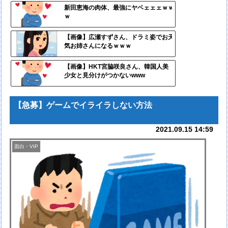
定リ
新田恵海の肉体、最強にヤベェェェｗｗ
ｗ
ンク
自動
【画像】広瀬すずさん、ドラミ姿でお天
気お姉さんになるｗｗｗ
更新
ツー
【画像】HKT宮脇咲良さん、韓国人美
少女と見分けがつかないwww
ル
【急募】ゲームでイライラしない方法
2021.09.15 14:59
面白・VIP