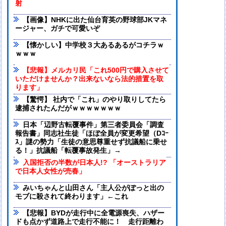
射
【画像】NHKに出た仙台育英の野球部JKマネ
ージャー、ガチで可愛いぞ
【懐かしい】中学校３大あるあるがコチラｗ
ｗｗｗ
【悲報】メルカリ民「これ500円で購入させて
いただけませんか？出来ないなら法的措置を取
ります」
【驚愕】 社内で「これ」のやり取りしてたら
逮捕されたんだがｗｗｗｗｗｗｗ
日本「辺野古転覆事件」第三者委員会「調査
報告書」同志社生徒「ほぼ全員が変更希望（Dｺｰ
ｽ」謎の勢力「生徒の意思尊重せず抗議船に乗せ
る！」抗議船「転覆事故発生」→
入国拒否の半数が日本人!? 「オーストラリア
で日本人女性が売春」
みいちゃんと山田さん「主人公がぽっと出の
モブに殺されて終わります」←これ
【悲報】BYDが走行中に全電源喪失、ハザー
ドも点かず道路上で走行不能に！ 走行距離わ