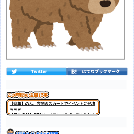
【悲報】のん、穴開きスカートでイベントに登壇
ｗｗｗ
【日向坂46】月刊ジャイアンツ公式、重大告知！