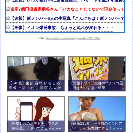
【悲報】BYDが走行中に全電源喪失、ハザードも点かず道路上で走
資産7億円投資家桐谷さん「バカなことしてないで現金使って好
【速報】新メンバー6人の生写真『こんにちは！新メンバーです
【画像】イオン爆発事故、ちょっと流れが変わる・・・
元スレ：
https://hebi.5ch.net/test/read.cgi/news4vip/1629215624/
【140枚】腹 筋 崩 壊 お も し ろ
【悲報】ワイ、京都のパチンコ屋
画 像 で 笑 っ た ら 即 寝 ろ ｗ ｗ
に行きヤバすぎて絶望...
ｗ ｗ ｗ ｗ ｗ ｗ ｗ ｗ ｗ ｗ
【衝撃】昔のポテトチップスの
【画像235枚】一昔前のグラビア
『内容量』、ヤバすぎるｗｗｗｗ
アイドルが魅力的すぎる！ｗｗｗ