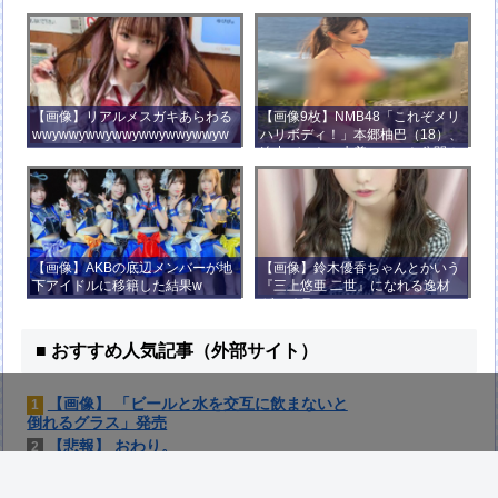
ｗｗｗｗ
【画像】リアルメスガキあらわる
【画像9枚】NMB48「これぞメリ
wwywwywwywwywwywwywwyw
ハリボディ！」本郷柚巴（18）、
wywwy
迫力バストの水着ショット公開！
【画像】AKBの底辺メンバーが地
【画像】鈴木優香ちゃんとかいう
下アイドルに移籍した結果w
『三上悠亜 二世』になれる逸材
がコチラ
■ おすすめ人気記事（外部サイト）
【画像】 「ビールと水を交互に飲まないと
1
倒れるグラス」発売
【悲報】 おわり。
2
F1ドライバー達の夏休みは「みんな海だ
3
な」「南半球にスキーしに行くやついねえの