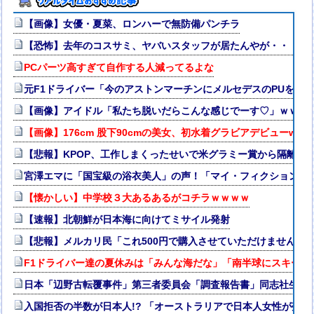
【画像】女優・夏菜、ロンハーで無防備パンチラ
【恐怖】去年のコスサミ、ヤバいスタッフが居たんやが・・・・
PCパーツ高すぎて自作する人減ってるよな
元F1ドライバー「今のアストンマーチンにメルセデスのPUを載
【画像】アイドル「私たち脱いだらこんな感じでーす♡」ｗｗｗ
【画像】176cm 股下90cmの美女、初水着グラビアデビューw
【悲報】KPOP、工作しまくったせいで米グラミー賞から隔離さ
宮澤エマに「国宝級の浴衣美人」の声！「マイ・フィクション」
【懐かしい】中学校３大あるあるがコチラｗｗｗｗ
【速報】北朝鮮が日本海に向けてミサイル発射
【悲報】メルカリ民「これ500円で購入させていただけませんか
F1ドライバー達の夏休みは「みんな海だな」「南半球にスキーし
日本「辺野古転覆事件」第三者委員会「調査報告書」同志社生徒「
入国拒否の半数が日本人!? 「オーストラリアで日本人女性が売春