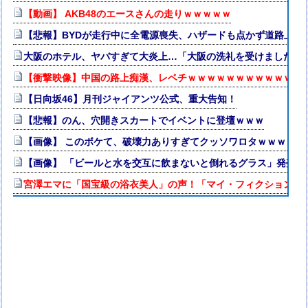
【動画】 AKB48のエースさんの走りｗｗｗｗｗ
【悲報】BYDが走行中に全電源喪失、ハザードも点かず道路上で走
大阪のホテル、ヤバすぎて大炎上…「大阪の洗礼を受けました」
【衝撃映像】中国の路上痴漢、レベチｗｗｗｗｗｗｗｗｗｗｗｗ
【日向坂46】月刊ジャイアンツ公式、重大告知！
【悲報】のん、穴開きスカートでイベントに登壇ｗｗｗ
【画像】 このボケて、破壊力ありすぎてクッソワロタｗｗｗｗｗ
【画像】 「ビールと水を交互に飲まないと倒れるグラス」発売
宮澤エマに「国宝級の浴衣美人」の声！「マイ・フィクション」