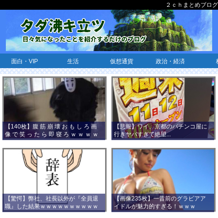
２ｃｈまとめブログ
面白・VIP
生活
仮想通貨
政治・経済
【140枚】腹 筋 崩 壊 お も し ろ 画
【悲報】ワイ、京都のパチンコ屋に
像 で 笑 っ た ら 即 寝 ろ ｗ ｗ ｗ ｗ
行きヤバすぎて絶望...
ｗ ｗ ｗ ｗ ｗ ｗ ｗ ｗ
【驚愕】弊社、社長以外が『全員退
【画像235枚】一昔前のグラビアア
職』した結果ｗｗｗｗｗｗｗｗｗｗ
イドルが魅力的すぎる！ｗｗｗ
ｗｗｗ