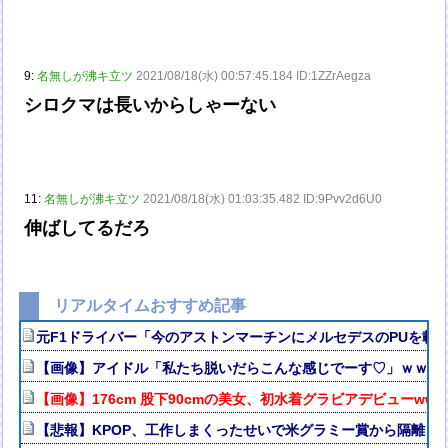
9:
名無しが沸キ立ツ
2021/08/18(水) 00:57:45.184 ID:1ZZrAegza
シロクマは長いからしゃーない
11:
名無しが沸キ立ツ
2021/08/18(水) 01:03:35.482 ID:9Pvv2d6U0
伸ばしてるだろ
リアルタイムおすすめ記事
元F1ドライバー「今のアストンマーチンにメルセデスのPUを載
【画像】アイドル「私たち脱いだらこんな感じでーす♡」ｗｗｗ
【画像】176cm 股下90cmの美女、初水着グラビアデビューw
【悲報】KPOP、工作しまくったせいで米グラミー賞から隔離さ