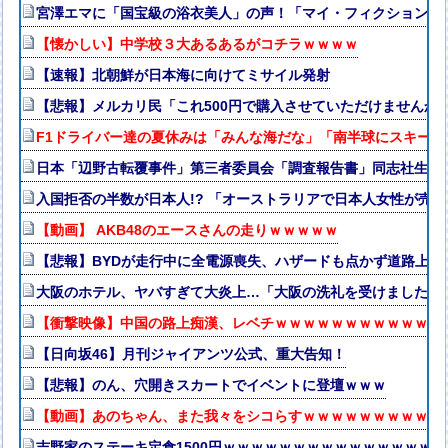
宮澤エマに「国宝級の浴衣美人」の声！「マイ・フィクション」
【懐かしい】中学校３大あるあるがコチラｗｗｗｗ
【速報】北朝鮮が日本海に向けてミサイル発射
【悲報】メルカリ民「これ500円で購入させていただけませんか
F1ドライバー達の夏休みは「みんな海だな」「南半球にスキー
日本「辺野古転覆事件」第三者委員会「調査報告書」同志社生徒「
入国拒否の半数が日本人!? 「オーストラリアで日本人女性が売春
【動画】 AKB48のエースさんの走りｗｗｗｗｗ
【悲報】BYDが走行中に全電源喪失、ハザードも点かず道路上で走
大阪のホテル、ヤバすぎて大炎上…「大阪の洗礼を受けました」
【衝撃映像】中国の路上痴漢、レベチｗｗｗｗｗｗｗｗｗｗｗｗ
【日向坂46】月刊ジャイアンツ公式、重大告知！
【悲報】のん、穴開きスカートでイベントに登壇ｗｗｗ
【動画】あのちゃん、また我々をシコらすｗｗｗｗｗｗｗｗｗｗ
吉野家のステーキ定食1500円ｗｗｗｗｗｗｗｗｗｗｗｗｗｗｗ