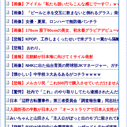
【画像】アイドル「私たち脱いだらこんな感じでーす♡」ｗｗｗ
【画像】 「ビールと水を交互に飲まないと倒れるグラス」発売
【画像】女優・夏菜、ロンハーで無防備パンチラ
【画像】176cm 股下90cmの美女、初水着グラビアデビューw
【悲報】KPOP、工作しまくったせいで米グラミー賞から隔離さ
【悲報】 おわり。
【速報】北朝鮮が日本海に向けてミサイル発射
【画像】NHKに出た仙台育英の野球部JKマネージャー、ガチで
【懐かしい】中学校３大あるあるがコチラｗｗｗｗ
【悲報】メルカリ民「これ500円で購入させていただけませんか
【驚愕】 社内で「これ」のやり取りしてたら逮捕されたんだがｗ
日本「辺野古転覆事件」第三者委員会「調査報告書」同志社生徒「
入国拒否の半数が日本人!? 「オーストラリアで日本人女性が売春
みいちゃんと山田さん「主人公がぽっと出のモブに殺されて終わ