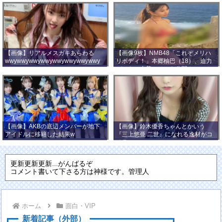
【画像】リアルメスガキあらわる
【画像9枚】NMB48「これぞメリハ
wwywwywwywwywwywwywwywwy
リボディ！」本郷柚巴（18）、迫力
wwy
バストの水着ショット公開！
【画像】AKBの底辺メンバーが地下
【画像】鈴木優香ちゃんとかいう
アイドルに移籍した結果w
『三上悠亜 二世』になれる逸材がコ
チラ
更新更新更新...がんばるぞ
コメント書いて下さる方は神様です。管理人
ホーム
面白・VIP
新着記事（外部）