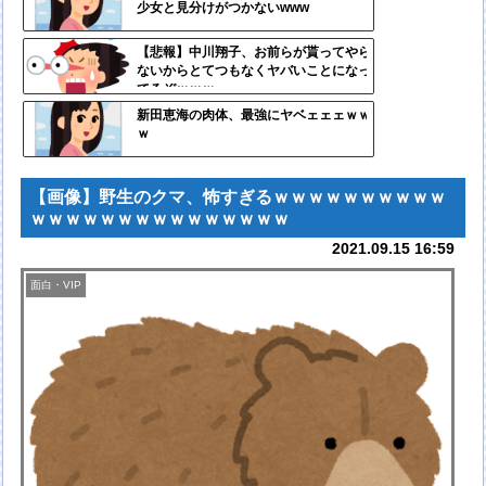
少女と見分けがつかないwww
ンク
自動
【悲報】中川翔子、お前らが貰ってやら
ないからとてつもなくヤバいことになっ
更新
てるぞｗｗｗ
ツー
新田恵海の肉体、最強にヤベェェェｗｗ
ｗ
ル
【画像】野生のクマ、怖すぎるｗｗｗｗｗｗｗｗｗｗ
ｗｗｗｗｗｗｗｗｗｗｗｗｗｗｗ
2021.09.15 16:59
面白・VIP