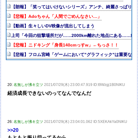
【朗報】「笑ってはいけないシリーズ」アンチ、綺麗さっぱり消
【悲報】Adoちゃん「人間でごめんなさい…」
【動画】生々しいDV映像が流出してしまう
上司「今回の狙撃場所だが……2000km離れた地点にある……頼
【悲報】ニドキング「身長140cmっすw」←ちっさ！！
【悲報】フロム宮崎「ゲームにおいて"グラフィック"は重要な要
20:
名無しが沸キ立ツ
2021/07/29(木) 23:00:47.919 ID:t9Wzgj1B0NIKU
経済成長できないのってなんでなんだ
26:
名無しが沸キ立ツ
2021/07/29(木) 23:04:01.062 ID:5XEKAkYa0NIKU
>>20
もともと振り切ってるから