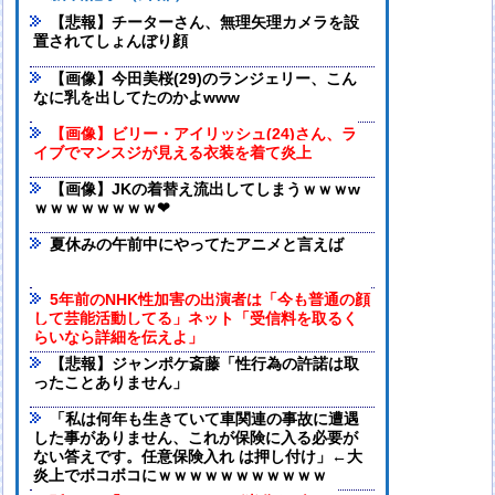
【悲報】チーターさん、無理矢理カメラを設
置されてしょんぼり顔
【画像】今田美桜(29)のランジェリー、こん
なに乳を出してたのかよwww
【画像】ビリー・アイリッシュ(24)さん、ラ
イブでマンスジが見える衣装を着て炎上
【画像】JKの着替え流出してしまうｗｗｗw
ｗｗｗｗｗｗｗｗ❤
夏休みの午前中にやってたアニメと言えば
5年前のNHK性加害の出演者は「今も普通の顔
して芸能活動してる」ネット「受信料を取るく
らいなら詳細を伝えよ」
【悲報】ジャンポケ斎藤「性行為の許諾は取
ったことありません」
「私は何年も生きていて車関連の事故に遭遇
した事がありません、これが保険に入る必要が
ない答えです。任意保険入れ は押し付け」←大
炎上でボコボコにｗｗｗｗｗｗｗｗｗｗｗ