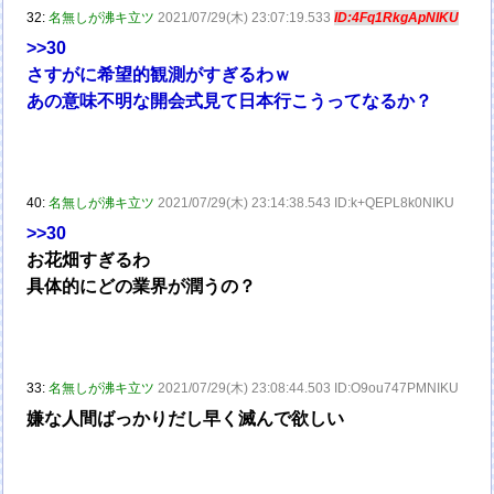
32:
名無しが沸キ立ツ
2021/07/29(木) 23:07:19.533
ID:4Fq1RkgApNIKU
>>30
さすがに希望的観測がすぎるわｗ
あの意味不明な開会式見て日本行こうってなるか？
40:
名無しが沸キ立ツ
2021/07/29(木) 23:14:38.543 ID:k+QEPL8k0NIKU
>>30
お花畑すぎるわ
具体的にどの業界が潤うの？
33:
名無しが沸キ立ツ
2021/07/29(木) 23:08:44.503 ID:O9ou747PMNIKU
嫌な人間ばっかりだし早く滅んで欲しい