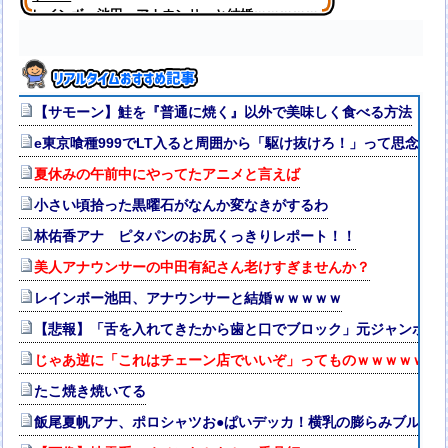
レインボー池田、アナウンサーと結婚ｗｗｗｗｗ
【サモーン】鮭を『普通に焼く』以外で美味しく食べる方法
e東京喰種999でLT入ると周囲から「駆け抜けろ！」って思念を
夏休みの午前中にやってたアニメと言えば
小さい頃拾った黒曜石がなんか変なきがするわ
林佑香アナ ピタパンのお尻くっきりレポート！！
美人アナウンサーの中田有紀さん老けすぎませんか？
レインボー池田、アナウンサーと結婚ｗｗｗｗｗ
【悲報】「舌を入れてきたから歯と口でブロック」元ジャンポケ
じゃあ逆に「これはチェーン店でいいぞ」ってものｗｗｗｗｗｗ
たこ焼き焼いてる
飯尾夏帆アナ、ポロシャツお●ぱいデッカ！横乳の膨らみブルン