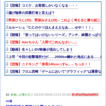
【悲報】コミケ、お客様しかいなくなる・・・
揚げ物界の四番打者と言えば？
野原ひろし(35)、野原みさえ(29)←これよく考えると勝ち組じゃ
ルルーシュ「C.C.のケツほんまええなあ……せや！！！」
【朗報】「笑ってはいけないシリーズ」アンチ、綺麗さっぱり消
【悲報】Adoちゃん「人間でごめんなさい…」
【動画】生々しいDV映像が流出してしまう
上司「今回の狙撃場所だが……2000km離れた地点にある……頼
【悲報】ニドキング「身長140cmっすw」←ちっさ！！
【悲報】フロム宮崎「ゲームにおいて"グラフィック"は重要な要
10:
名無しが沸キ立ツ
2021/07/29(木) 22:51:56.480
ID:4Fq1RkgApNIKU
>>8