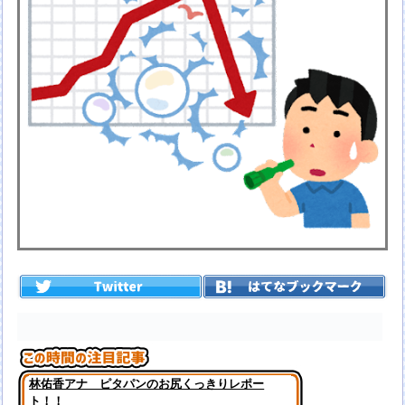
林佑香アナ ピタパンのお尻くっきりレポー
ト！！