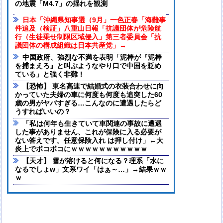
の地震「M4.7」の揺れを観測
日本「沖縄県知事選（9月」一色正春「海難事
件追及（検証」八重山日報「抗議団体が危険航
行（生徒乗せ制限区域侵入」第三者委員会「抗
議団体の構成組織は日本共産党」→
中国政府、強烈な不満を表明「泥棒が『泥棒
を捕まえろ』と叫ぶようなやり口で中国を貶め
ている」と強く非難！
【恐怖】 東名高速で結婚式の衣装合わせに向
かっていた夫婦の車に何度も何度も追突した60
歳の男がヤバすぎる…こんなのに遭遇したらど
うすればいいの？
「私は何年も生きていて車関連の事故に遭遇
した事がありません、これが保険に入る必要が
ない答えです。任意保険入れ は押し付け」←大
炎上でボコボコにｗｗｗｗｗｗｗｗｗｗｗ
【天才】 雪が溶けると何になる？理系「水に
なるでしょw」文系ワイ「はぁ～…」→結果ｗｗ
ｗ