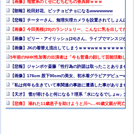
【画像】地雷系のくせにむちむちの香具師ｗｗｗ
【朗報】松田好花、ビッチョビチョになるwwwwwww
【悲報】チーターさん、無理矢理カメラを設置されてしょんぼり
【画像】今田美桜(29)のランジェリー、こんなに乳を出してたのか
【画像】ビリー・アイリッシュ(24)さん、ライブでマンスジが見
【画像】JKの着替え流出してしまうｗｗｗwｗｗｗｗｗｗｗｗ❤
5年前のNHK性加害の出演者は「今も普通の顔して芸能活動して
【悲報】ジャンポケ斎藤「性行為の許諾は取ったことありません
【画像】176cm 股下90cmの美女、初水着グラビアデビューw
「私は何年も生きていて車関連の事故に遭遇した事がありません
【天才】 雪が溶けると何になる？理系「水になるでしょw」文系
【悲痛】 溺れた11歳息子を助けようと川へ…40歳父親が死亡 息