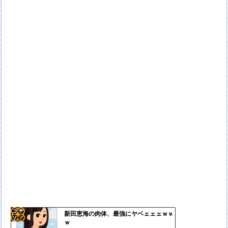
新田恵海の肉体、最強にヤベェェェｗｗ
ｗ