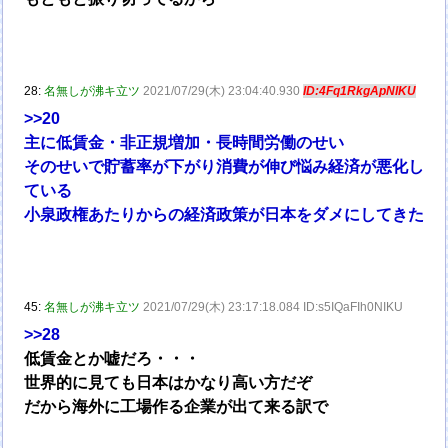
28:
名無しが沸キ立ツ
2021/07/29(木) 23:04:40.930
ID:4Fq1RkgApNIKU
>>20
主に低賃金・非正規増加・長時間労働のせい
そのせいで貯蓄率が下がり消費が伸び悩み経済が悪化し
ている
小泉政権あたりからの経済政策が日本をダメにしてきた
45:
名無しが沸キ立ツ
2021/07/29(木) 23:17:18.084 ID:s5IQaFIh0NIKU
>>28
低賃金とか嘘だろ・・・
世界的に見ても日本はかなり高い方だぞ
だから海外に工場作る企業が出て来る訳で