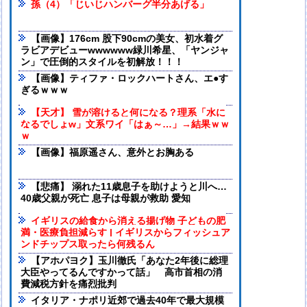
孫（4）「じいじハンバーグ半分あげる」
【画像】176cm 股下90cmの美女、初水着グ
ラビアデビューwwwwww緑川希星、「ヤンジャ
ン」で圧倒的スタイルを初解放！！！
【画像】ティファ・ロックハートさん、エ●す
ぎるｗｗｗ
【天才】 雪が溶けると何になる？理系「水に
なるでしょw」文系ワイ「はぁ～…」→結果ｗｗ
ｗ
【画像】福原遥さん、意外とお胸ある
【悲痛】 溺れた11歳息子を助けようと川へ…
40歳父親が死亡 息子は母親が救助 愛知
イギリスの給食から消える揚げ物 子どもの肥
満・医療負担減らす | イギリスからフィッシュア
ンドチップス取ったら何残るん
【アホパヨク】玉川徹氏「あなた2年後に総理
大臣やってるんですかって話」 高市首相の消
費減税方針を痛烈批判
イタリア・ナポリ近郊で過去40年で最大規模