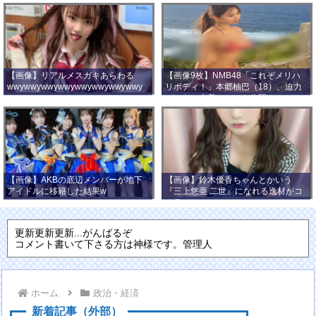
【画像】リアルメスガキあらわる
【画像9枚】NMB48「これぞメリハ
wwywwywwywwywwywwywwywwy
リボディ！」本郷柚巴（18）、迫力
wwy
バストの水着ショット公開！
【画像】AKBの底辺メンバーが地下
【画像】鈴木優香ちゃんとかいう
アイドルに移籍した結果w
『三上悠亜 二世』になれる逸材がコ
チラ
更新更新更新...がんばるぞ
コメント書いて下さる方は神様です。管理人
ホーム
政治・経済
新着記事（外部）