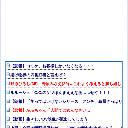
【悲報】コミケ、お客様しかいなくなる・・・
揚げ物界の四番打者と言えば？
野原ひろし(35)、野原みさえ(29)←これよく考えると勝ち組じゃ
ルルーシュ「C.C.のケツほんまええなあ……せや！！！」
【朗報】「笑ってはいけないシリーズ」アンチ、綺麗さっぱり消
【悲報】Adoちゃん「人間でごめんなさい…」
【動画】生々しいDV映像が流出してしまう
上司「今回の狙撃場所だが……2000km離れた地点にある……頼