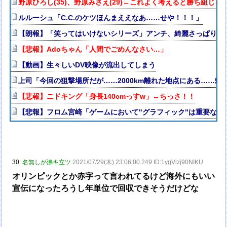
野原ひろし(35)、野原みさえ(29)←これよく考えると勝ち組じゃ
ルルーシュ「C.C.のケツほんまええなあ……せや！！！」
【朗報】「笑ってはいけないシリーズ」アンチ、綺麗さっぱり消
【悲報】Adoちゃん「人間でごめんなさい…」
【動画】生々しいDV映像が流出してしまう
上司「今回の狙撃場所だが……2000km離れた地点にある……頼
【悲報】ニドキング「身長140cmっすw」←ちっさ！！
【悲報】フロム宮崎「ゲームにおいて"グラフィック"は重要な要
30:
名無しが沸キ立ツ
2021/07/29(木) 23:06:00.249 ID:1ygVizj90NIKU
オリンピックとか赤字って言われてるけど海外にもいい
宣伝になったろうし年単位で回収できそうだけどな