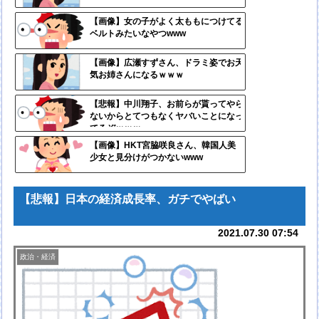
コテ
リン
【画像】女の子がよく太ももにつけてる
ベルトみたいなやつwww
- 固
定リ
【画像】広瀬すずさん、ドラミ姿でお天
気お姉さんになるｗｗｗ
ンク
自動
【悲報】中川翔子、お前らが貰ってやら
ないからとてつもなくヤバいことになっ
更新
てるぞｗｗｗ
ツー
【画像】HKT宮脇咲良さん、韓国人美
少女と見分けがつかないwww
ル
【悲報】日本の経済成長率、ガチでやばい
2021.07.30 07:54
政治・経済