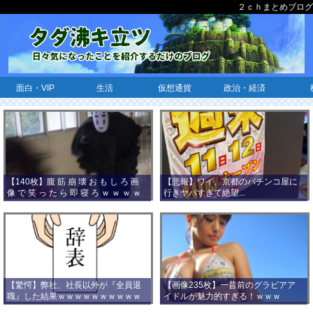
２ｃｈまとめブログ
面白・VIP
生活
仮想通貨
政治・経済
【140枚】腹 筋 崩 壊 お も し ろ 画
【悲報】ワイ、京都のパチンコ屋に
像 で 笑 っ た ら 即 寝 ろ ｗ ｗ ｗ ｗ
行きヤバすぎて絶望...
ｗ ｗ ｗ ｗ ｗ ｗ ｗ ｗ
【驚愕】弊社、社長以外が『全員退
【画像235枚】一昔前のグラビアア
職』した結果ｗｗｗｗｗｗｗｗｗｗ
イドルが魅力的すぎる！ｗｗｗ
ｗｗｗ