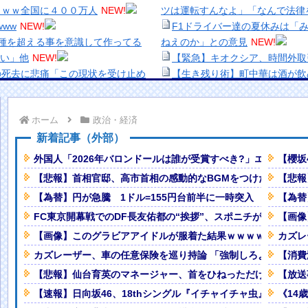
ｗｗｗ全国に４００万人
NEW!
ツは運転すんなよ」「なんで法律
www
NEW!
F1ドライバー達の夏休みは「
種を超える事を意識して作ってる
ねえのか」との意見
NEW!
い」他
NEW!
【緊急】キオクシア、時間外取
の死去に悲痛「この現状を受け止め
【生き残り術】町中華は酒が飲
出来ないし。
じでーす♡」ｗｗｗ
NEW!
美少女図鑑AWARD2026グ
ホーム
政治・経済
い！！
wwwwシンガーソングライター・
熊本地震、「九州自動車道は混
新着記事（外部）
響！！！
NEW!
ナなどに批判殺到 全国紙記者「
外国人「2026年バロンドールは誰が受賞すべき?」エンバペ、
【櫻坂
の責務」「情報を取り上げること
【悲報】首相官邸、高市首相の感動的なBGMをつけた熊本訪
【悲報
「南半球にスキーしに行くやつい
【画像】顔100点、体30点の
【為替】円が急騰 1ドル=155円台前半に一時突入 “追加介
【為替
「洋画に日本版主題歌は必要か
予測可能割合が気になる事故のドラ
【悲報】職場で無能判定された
FC東京開幕戦でのDF長友佑都の“挨拶”、スポニチがネタバレ
【画像
【画像】このグラビアアイドルが服着た結果ｗｗｗｗｗ
カズレ
カズレーザー、車の任意保険を巡り持論 「強制しろよ」「保険
【消費
いき』にヨーロッパ全土から不満
【悲報】仙台育英のマネージャー、首をひねっただけでなぜか
【放送
Powered by livedoor 相互RSS
【速報】日向坂46、18thシングル『イチャイチャ虫』の発売
《14
vsハロプロの大激戦
NEW!