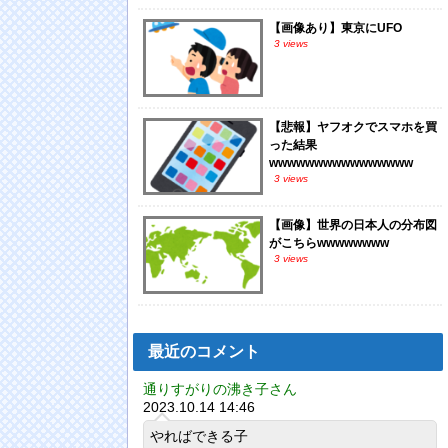
【画像あり】東京にUFO
3 views
【悲報】ヤフオクでスマホを買
った結果
wwwwwwwwwwwwwwww
3 views
【画像】世界の日本人の分布図
がこちらwwwwwwww
3 views
最近のコメント
通りすがりの沸き子さん
2023.10.14 14:46
やればできる子