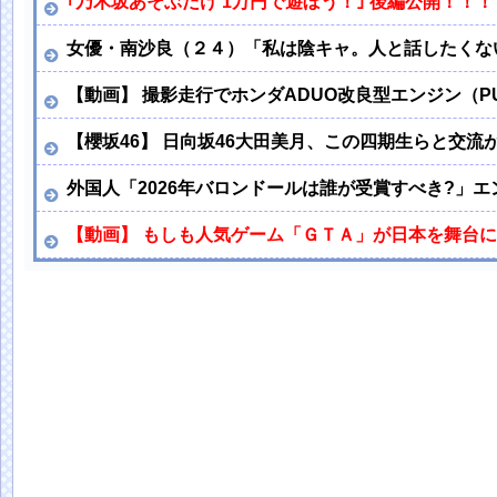
｢乃木坂あそぶだけ 1万円で遊ぼう！｣ 後編公開！！！
女優・南沙良（２４）「私は陰キャ。人と話したくな
【動画】 撮影走行でホンダADUO改良型エンジン（
【櫻坂46】 日向坂46大田美月、この四期生らと交流
外国人「2026年バロンドールは誰が受賞すべき?」
【動画】 もしも人気ゲーム「ＧＴＡ」が日本を舞台