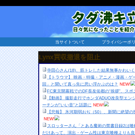
当サイトついて
プライバシーポ
cuLynx買収撤退を阻止
寺田心さん(18)、筋トレした結果無事かわい
【トラウマ】 映画・特撮・アニメ・漫画・ゲ
回」と聞いて真っ先に思い浮かぶのは？
NEW!
FC東京開幕戦でのDF長友佑都の“挨拶”、ス
【動画】 撮影走行でホンダADUO改良型エン
ーチンが“いい音”と話題に
NEW!
【悲報】 氷河期弱おぢ（50）、新聞に絶望
NEW!
スロッターさん「とある魔術の禁書目録2は喰
だけあって、演出・ゲーム性は東京喰種よりも良