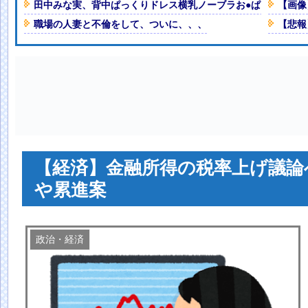
の購入を見送りか！
NEW!
田中みな実、背中ぱっくりドレス横乳ノーブラお●ぱい！スリ
【画像
うなるwwww
NEW!
職場の人妻と不倫をして、ついに、、、
【悲報
ドミノ 被害者があえて〝最強〟労
れちゃう
NEW!
人減の1億1973万人
 「足をくじいて動けない」
【経済】金融所得の税率上げ議論
や累進案
政治・経済