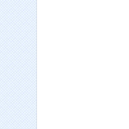
インド、ロシアの第5世代戦闘機「Su-57」
同じ研究室の巨乳を食った事教授にバレたらこ
NHKでも性加害！番組出演者Ｘ特定なら降板
働組合を頼ったワケ
NEW!
【画像】加藤綾子アナ、無防備パンチラ撮ら
日本人の人口が42年ぶり1億2千万人割れ…91万
ドイツ人男性がランニングシューズで富士登山
Powered by livedoor 相互RSS