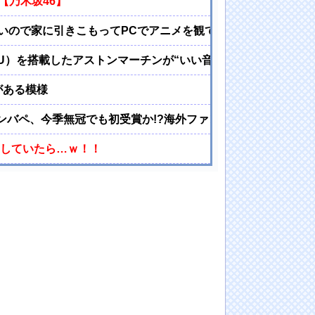
【乃木坂46】
いので家に引きこもってPCでアニメを観ていたい」
PU）を搭載したアストンマーチンが“いい音”と話題に
がある模様
エンバペ、今季無冠でも初受賞か!?海外ファンが考える本命とは
にしていたら…ｗ！！