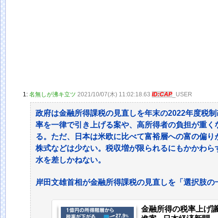
1:
名無しが沸キ立ツ
2021/10/07(木) 11:02:18.63
ID:CAP
_USER
政府は金融所得課税の見直しを年末の2022年度税制
率を一律で引き上げる案や、高所得者の負担が重く
る。ただ、日本は米欧に比べて富裕層への富の偏り
株式などは少ない。税収増が限られるにもかかわら
水を差しかねない。
岸田文雄首相が金融所得課税の見直しを「選択肢の
金融所得の税率上げ