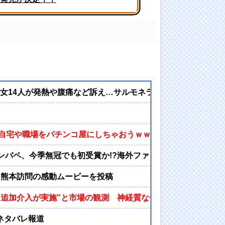
！スリット内腿
女14人が発熱や腹痛など訴え…サルモネラ属の菌検出
自宅や職場をパチンコ屋にしちゃおうｗｗｗ
エンバペ、今季無冠でも初受賞か!?海外ファンが考える本命とは
た熊本訪問の感動ムービーを投稿
 “追加介入が実施”と市場の観測 神経質な値動きから急上昇
ネタバレ報道