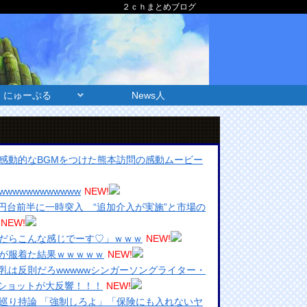
２ｃｈまとめブログ
にゅーぷる
News人
感動的なBGMをつけた熊本訪問の感動ムービー
wwwwwwwwwww
NEW!
5円台前半に一時突入 “追加介入が実施”と市場の
NEW!
だらこんな感じでーす♡」ｗｗｗ
NEW!
が服着た結果ｗｗｗｗｗ
NEW!
乳は反則だろwwwwwシンガーソングライター・
ショットが大反響！！！
NEW!
巡り持論 「強制しろよ」「保険にも入れないヤ