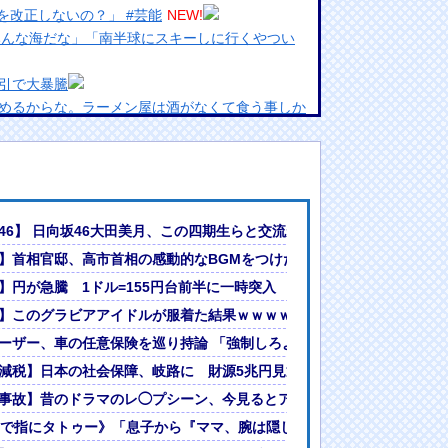
を改正しないの？」 #芸能
NEW!
みんな海だな」「南半球にスキーしに行くやつい
引で大暴騰
めるからな。ラーメン屋は酒がなくて食う事しか
ランプリ・榎本彩乃、グラビア披露！透明感が凄
んでない」と実況しながら被災地へ向かう有名ア
最新の状況をいち早く伝えることは報道機関として
今季無冠でも初受賞か!?海外ファンが考える本命とは!?【海外の反応】
46】 日向坂46大田美月、この四期生らと交流がある模様
には大きな意義がある」
問の感動ムービーを投稿
】首相官邸、高市首相の感動的なBGMをつけた熊本訪問の感動ムービ
女ｗｗｗ
入が実施”と市場の観測 神経質な値動きから急上昇
】円が急騰 1ドル=155円台前半に一時突入 “追加介入が実施”と市
?」論争
人間って割とガチめに差別されるよな・・・
報道
】このグラビアアイドルが服着た結果ｗｗｗｗｗ
ーザー、車の任意保険を巡り持論 「強制しろよ」「保険にも入れないヤ
にも入れないヤツは運転すんなよ」「なんで法律を改正しないの？」 #
減税】日本の社会保障、岐路に 財源5兆円見通し立たず
ウインクしたことにされてしまう
事故】昔のドラマのレ◯プシーン、今見るとアウトすぎる・・・
が決定！！
歳で指にタトゥー》「息子から『ママ、腕は隠して』と…」富山伝説のレ