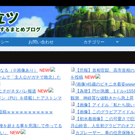
リシー
お問い合わせ
カテゴリー
くなる（※画像あり）
NEW!
【悲報】首相官邸、高市首相の
ームで「主人公がガチで敗北した
を投稿
NEW!
(画像)45歳のビキニ水着姿wwww
ポニチがネタバレ報道
NEW!
【為替】円が急騰 1ドル=15
ジン（PU）を搭載したアストンマ
観測 神経質な値動きから急上昇
【画像】アイドル「私たち脱い
の投稿ｗｗｗｗｗｗｗｗｗｗｗ
【画像】このグラビアアイドル
【初水着画像】この可愛さで巨
種を超える事を意識して作ってる
月山鈴音、人生初グラビアのオフ
い」
NEW!
カズレーザー、車の任意保険を