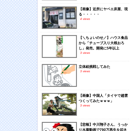
【画像】近所にヤベエ床屋、現
る・・・・・
4 views
【＼ちょいのせ／】ハウス食品
から「チューブ入り大根おろ
し」発売。開発に5年以上
3 views
立体絵挑戦してみた
3 views
【画像】中国人「タイヤで趙雲
つくってみたｗｗｗ」
3 views
【悲報】中川翔子さん、うっか
り水着動画で790万再生を叩き