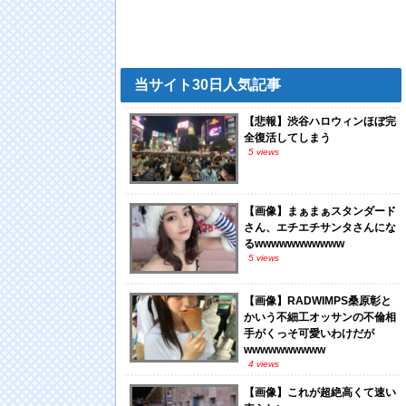
当サイト30日人気記事
【悲報】渋谷ハロウィンほぼ完
全復活してしまう
5 views
【画像】まぁまぁスタンダード
さん、エチエチサンタさんにな
るwwwwwwwwwww
5 views
【画像】RADWIMPS桑原彰と
かいう不細工オッサンの不倫相
手がくっそ可愛いわけだが
wwwwwwwwww
4 views
【画像】これが超絶高くて速い