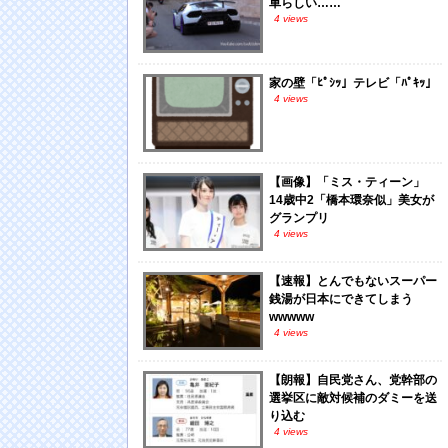
車らしい……
4 views
家の壁「ﾋﾟｼｯ」テレビ「ﾊﾟｷｯ」
4 views
【画像】「ミス・ティーン」
14歳中2「橋本環奈似」美女が
グランプリ
4 views
【速報】とんでもないスーパー
銭湯が日本にできてしまう
wwwww
4 views
【朗報】自民党さん、党幹部の
選挙区に敵対候補のダミーを送
り込む
4 views