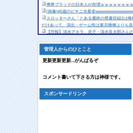
携帯ブラックの日本人が急増ｗｗｗｗｗｗｗ
(画像)45歳のビキニ水着姿wwwwwwwwwwww
スロッターさん「とある魔術の禁書目録2は喰
だけあって、演出・ゲーム性は東京喰種よりも良
【悲報】清水アキラ、息子・清水良太郎さん
ることができておりません」
NEW!
【画像】アイドル「私たち脱いだらこんな感
管理人からのひとこと
1番美味い焼き鳥、決まる
NEW!
【初水着画像】この可愛さで巨乳は反則だろw
更新更新更新...がんばるぞ
月山鈴音、人生初グラビアのオフショットが大反
食べ放題について語ろうや
NEW!
コメント書いて下さる方は神様です。
F1ドライバー達の夏休みは「みんな海だな」
ねえのか」との意見
NEW!
【動画】うそでしょー！藤沢市で撮影された
スポンサードリンク
レコ。
NEW!
モンハン自衛隊 第１８１話
NEW!
欧州「日本だけ反則だろ…」 世界の『日本び
の声
NEW!
【日向坂46】来月、坂道vsカワラボvsスタダ