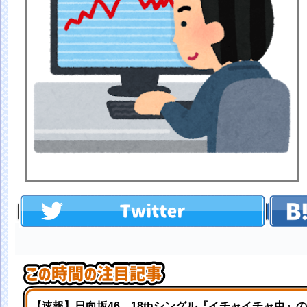
【速報】日向坂46、18thシングル『イチャイチャ虫』