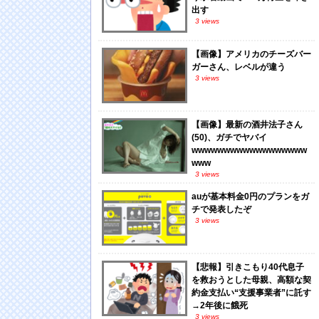
出す
3 views
【画像】アメリカのチーズバー
ガーさん、レベルが違う
3 views
【画像】最新の酒井法子さん
(50)、ガチでヤバイ
wwwwwwwwwwwwwwwwww
www
3 views
auが基本料金0円のプランをガ
チで発表したぞ
3 views
【悲報】引きこもり40代息子
を救おうとした母親、高額な契
約金支払い“支援事業者”に託す
→2年後に餓死
3 views