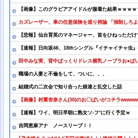
【画像】このグラビアアイドルが服着た結果ｗｗｗｗ
カズレーザー、車の任意保険を巡り持論 「強制しろ
【悲報】仙台育英のマネージャー、首をひねっただけ
【速報】日向坂46、18thシングル『イチャイチャ虫
田中みな実、背中ぱっくりドレス横乳ノーブラお●ぱ
職場の人妻と不倫をして、ついに、、、
結婚式の二次会で知り合った娘達と乱交した話
【画像】村重杏奈さん(30)のお〇ぱいがコチラwwwww
【速報】ワイ、明日早朝に熟女ソ-フ°に行く予定ｗ
吉岡恵麻アナ ノースリーブ！！