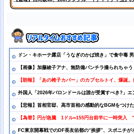
田中みな実、背中ぱっくりドレス横乳ノーブラお●ぱい
ドン・キホーテ露店「うなぎのかば焼き」で食中毒 男
【画像】加藤綾子アナ、無防備パンチラ撮られちゃう
【朗報】「あの椅子カバー」のカプセルトイ、爆誕。
外国人「2026年バロンドールは誰が受賞すべき?」
【悲報】首相官邸、高市首相の感動的なBGMをつけ
【為替】円が急騰 1ドル=155円台前半に一時突入
FC東京開幕戦でのDF長友佑都の“挨拶”、スポニチが