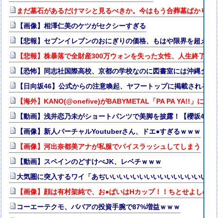
まだ墓石があるだけマシと見るべきか。今はもう合葬墓ばかり
【画像】相澤仁美のケツがセクシーすぎる
【悲報】セブンイレブンのおにぎりの価格、もはや限界を超える
【悲報】株暴落で全財産300万ウォンを失った女性、人生終了で
【恐怖】同志社国際高校、京都の学校なのに図書室には沖縄タイ
【日向坂46】公式からの注意喚起、ヤフートップに掲載される
【海外】KANO(@onefive)がBABYMETAL「PA PA YA!!」
【動画】浅井恋乃未がショートパンツで美脚を披露！【櫻坂46】
【画像】新人バーチャルYoutuberさん、ドエ●すぎるｗｗｗ
【画像】河出奈都美アナが私服でパイスラッシュしてしまう
【動画】スペインのどすけべJK、レベチｗｗｗ
大気圏に突入するワイ「あぢいいいいいいいいいいいいいいいい
【画像】顔は有村架純で、お●ぱいはHカップ！！ちとせよしの
コーエーテクモ、ババアの投資手腕で87%増益ｗｗｗ