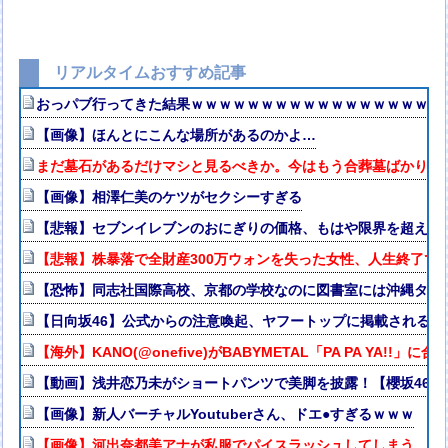
リアルタイムおすすめ記事
おっパブ行ってきた結果ｗｗｗｗｗｗｗｗｗｗｗｗｗｗｗｗｗｗ
【画像】ほんとにこんな場所があるのかよ…
まだ墓石があるだけマシと見るべきか。今はもう合葬墓ばかり
【画像】相澤仁美のケツがセクシーすぎる
【悲報】セブンイレブンのおにぎりの価格、もはや限界を超える
【悲報】株暴落で全財産300万ウォンを失った女性、人生終了で
【恐怖】同志社国際高校、京都の学校なのに図書室には沖縄タイ
【日向坂46】公式からの注意喚起、ヤフートップに掲載される
【海外】KANO(@onefive)がBABYMETAL「PA PA YA!!」
【動画】浅井恋乃未がショートパンツで美脚を披露！【櫻坂46】
【画像】新人バーチャルYoutuberさん、ドエ●すぎるｗｗｗ
【画像】河出奈都美アナが私服でパイスラッシュしてしまう