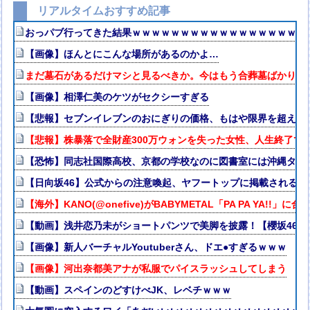
リアルタイムおすすめ記事
おっパブ行ってきた結果ｗｗｗｗｗｗｗｗｗｗｗｗｗｗｗｗｗｗ
【画像】ほんとにこんな場所があるのかよ…
まだ墓石があるだけマシと見るべきか。今はもう合葬墓ばかり
【画像】相澤仁美のケツがセクシーすぎる
【悲報】セブンイレブンのおにぎりの価格、もはや限界を超える
【悲報】株暴落で全財産300万ウォンを失った女性、人生終了で
【恐怖】同志社国際高校、京都の学校なのに図書室には沖縄タイ
【日向坂46】公式からの注意喚起、ヤフートップに掲載される
【海外】KANO(@onefive)がBABYMETAL「PA PA YA!!」
【動画】浅井恋乃未がショートパンツで美脚を披露！【櫻坂46】
【画像】新人バーチャルYoutuberさん、ドエ●すぎるｗｗｗ
【画像】河出奈都美アナが私服でパイスラッシュしてしまう
【動画】スペインのどすけべJK、レベチｗｗｗ