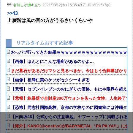
55:
名無しが沸キ立ツ
2021/08/12(木) 15:35:49.71 ID:MFpl5x7g0
>>43
上層階は風の音の方がうるさいくらいや
リアルタイムおすすめ記事
おっパブ行ってきた結果ｗｗｗｗｗｗｗｗｗｗｗｗｗｗｗｗｗｗ
【画像】ほんとにこんな場所があるのかよ…
まだ墓石があるだけマシと見るべきか。今はもう合葬墓ばかり
【画像】相澤仁美のケツがセクシーすぎる
【悲報】セブンイレブンのおにぎりの価格、もはや限界を超える
【悲報】株暴落で全財産300万ウォンを失った女性、人生終了で
【恐怖】同志社国際高校、京都の学校なのに図書室には沖縄タイ
【日向坂46】公式からの注意喚起、ヤフートップに掲載される
【海外】KANO(@onefive)がBABYMETAL「PA PA YA!!」