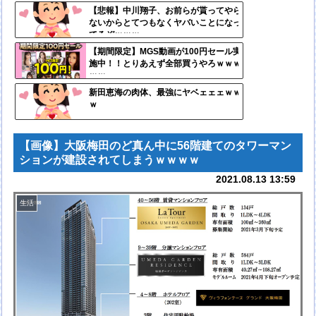
定リ
【悲報】中川翔子、お前らが貰ってやら
ないからとてつもなくヤバいことになっ
ンク
てるぞｗｗｗ
自動
【期間限定】MGS動画が100円セール実
施中！！とりあえず全部買うやろｗｗｗ
更新
ｗｗ
ツー
新田恵海の肉体、最強にヤベェェェｗｗ
ｗ
ル
【画像】大阪梅田のど真ん中に56階建てのタワーマン
ションが建設されてしまうｗｗｗｗ
2021.08.13 13:59
生活