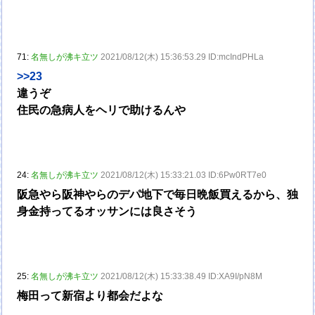
71:
名無しが沸キ立ツ
2021/08/12(木) 15:36:53.29 ID:mcIndPHLa
>>23
違うぞ
住民の急病人をヘリで助けるんや
24:
名無しが沸キ立ツ
2021/08/12(木) 15:33:21.03 ID:6Pw0RT7e0
阪急やら阪神やらのデパ地下で毎日晩飯買えるから、独
身金持ってるオッサンには良さそう
25:
名無しが沸キ立ツ
2021/08/12(木) 15:33:38.49 ID:XA9I/pN8M
梅田って新宿より都会だよな