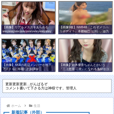
【画像】リアルメスガキあらわる
【画像9枚】NMB48「これぞメリハ
wwywwywwywwywwywwywwywwy
リボディ！」本郷柚巴（18）、迫力
wwy
バストの水着ショット公開！
【画像】AKBの底辺メンバーが地下
【画像】鈴木優香ちゃんとかいう
アイドルに移籍した結果w
『三上悠亜 二世』になれる逸材がコ
チラ
更新更新更新...がんばるぞ
コメント書いて下さる方は神様です。管理人
ホーム
生活
新着記事（外部）