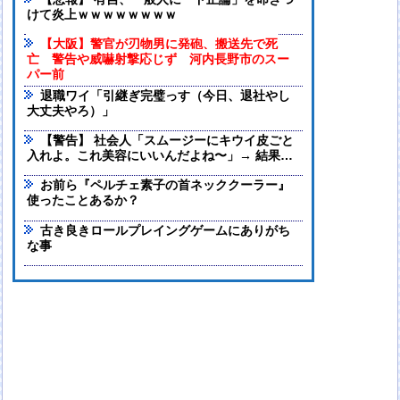
【悲報】 有吉、一般人に「ド正論」を叩きつ
けて炎上ｗｗｗｗｗｗｗｗ
【大阪】警官が刃物男に発砲、搬送先で死
亡 警告や威嚇射撃応じず 河内長野市のスー
パー前
退職ワイ「引継ぎ完璧っす（今日、退社やし
大丈夫やろ）」
【警告】 社会人「スムージーにキウイ皮ごと
入れよ。これ美容にいいんだよね〜」→ 結果…
お前ら『ペルチェ素子の首ネッククーラー』
使ったことあるか？
古き良きロールプレイングゲームにありがち
な事