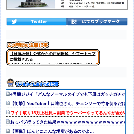
【日向坂46】公式からの注意喚起、ヤフートップ
に掲載される
【海外】KANO(@onefive)がBABYMETAL「PA
PA YA!!」に合わせて踊ってる
4号機ジジイ「どんなノーマルタイプでも下皿はガッチガチがデ
【衝撃】YouTuber山口達也さん、チェンソーで竹を切るだけで60
ワイ手取り15万正社員→副業でウーバーやってるんやが金がない
おっパブ行ってきた結果ｗｗｗｗｗｗｗｗｗｗｗｗｗｗｗｗｗｗ
【画像】ほんとにこんな場所があるのかよ…