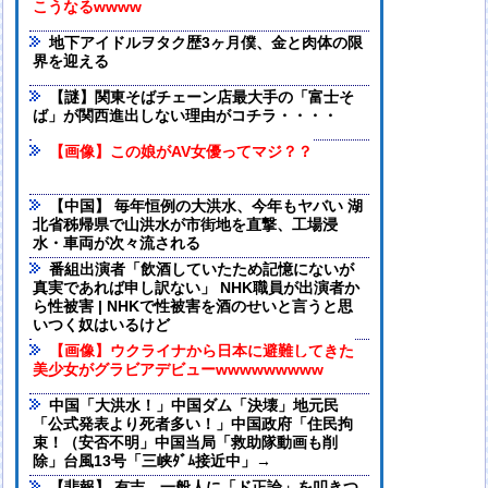
こうなるwwww
地下アイドルヲタク歴3ヶ月僕、金と肉体の限
界を迎える
【謎】関東そばチェーン店最大手の「富士そ
ば」が関西進出しない理由がコチラ・・・・
【画像】この娘がAV女優ってマジ？？
【中国】 毎年恒例の大洪水、今年もヤバい 湖
北省秭帰県で山洪水が市街地を直撃、工場浸
水・車両が次々流される
番組出演者「飲酒していたため記憶にないが
真実であれば申し訳ない」 NHK職員が出演者か
ら性被害 | NHKで性被害を酒のせいと言うと思
いつく奴はいるけど
【画像】ウクライナから日本に避難してきた
美少女がグラビアデビューwwwwwwwww
中国「大洪水！」中国ダム「決壊」地元民
「公式発表より死者多い！」中国政府「住民拘
束！（安否不明」中国当局「救助隊動画も削
除」台風13号「三峡ﾀﾞﾑ接近中」→