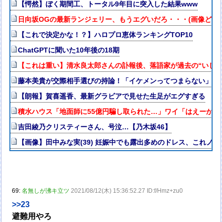
【愕然】ぼく期間工、トータル9年目に突入した結果www
日向坂OGの最新ランジェリー、もうエグいだろ・・・(画像どーん
【これで決定かな！？】ハロプロ恵体ランキングTOP10
ChatGPTに聞いた10年後の18期
【これは重い】清水良太郎さんの訃報後、落語家が過去の“いじめ
藤本美貴が交際相手選びの持論！「イケメンってつまらない」
【朗報】賀喜遥香、最新グラビアで見せた生足がエグすぎる
積水ハウス「地面師に55億円騙し取られた…」ワイ「はえーか
吉田綾乃クリスティーさん、号泣…【乃木坂46】
【画像】田中みな実(39) 妊娠中でも露出多めのドレス、これノ
69:
名無しが沸キ立ツ
2021/08/12(木) 15:36:52.27 ID:f/Hmz+zu0
>>23
避難用やろ