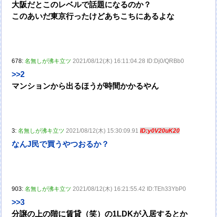
大阪だとこのレベルで話題になるのか？
このあいだ東京行ったけどあちこちにあるよな
678:
名無しが沸キ立ツ
2021/08/12(木) 16:11:04.28 ID:Dj0/QRBb0
>>2
マンションから出るほうが時間かかるやん
3:
名無しが沸キ立ツ
2021/08/12(木) 15:30:09.91
ID:y0V20uK20
なんJ民で買うやつおるか？
903:
名無しが沸キ立ツ
2021/08/12(木) 16:21:55.42 ID:TEh33YbP0
>>3
分譲の上の階に賃貸（笑）の1LDKが入居するとか