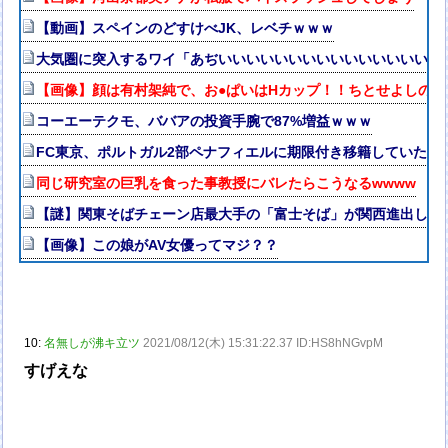
【動画】スペインのどすけべJK、レベチｗｗｗ
大気圏に突入するワイ「あぢいいいいいいいいいいいいいいいい
【画像】顔は有村架純で、お●ぱいはHカップ！！ちとせよしの
コーエーテクモ、ババアの投資手腕で87%増益ｗｗｗ
FC東京、ポルトガル2部ペナフィエルに期限付き移籍していたM
同じ研究室の巨乳を食った事教授にバレたらこうなるwwww
【謎】関東そばチェーン店最大手の「富士そば」が関西進出しな
【画像】この娘がAV女優ってマジ？？
10:
名無しが沸キ立ツ
2021/08/12(木) 15:31:22.37 ID:HS8hNGvpM
すげえな