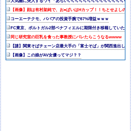
大気圏に突入するワイ「あぢいいいいいいいいいいいいいいいい
【画像】顔は有村架純で、お●ぱいはHカップ！！ちとせよしの
コーエーテクモ、ババアの投資手腕で87%増益ｗｗｗ
FC東京、ポルトガル2部ペナフィエルに期限付き移籍していたM
同じ研究室の巨乳を食った事教授にバレたらこうなるwwww
【謎】関東そばチェーン店最大手の「富士そば」が関西進出しな
【画像】この娘がAV女優ってマジ？？