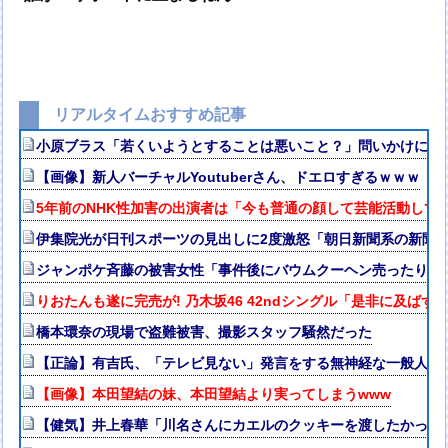
リアルタイムおすすめ記事
小原ブラス「若くいようとすることは悪いこと？」問いかけに私
【画像】新人バーチャルYoutuberさん、ドエロすぎるｗｗｗ
5年前のNHK性加害の出演者は「今も普通の顔して芸能活動して
伊集院光が日刊スポーツの見出しに2度激怒「朝日新聞系の新聞
ジャンポケ斉藤の被害女性「事件後にバウムクーヘン売ったりTik
りおたんも遂に完売が! 乃木坂46 42ndシングル「是非に及ばず
橋本環奈の現場で盗難被害、撮影スタッフ騒然だった
【正論】有吉氏、「テレビ見ない」発言をする無神経な一般人に
【画像】本田望結の妹、本田望結より実ってしまうwww
【健気】井上春華「川名さんにカエルのクッキーを渡したかった