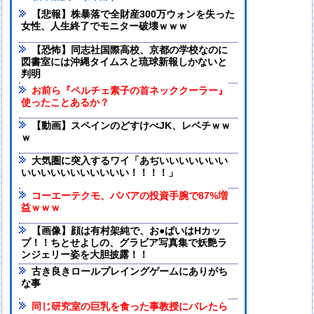
【悲報】株暴落で全財産300万ウォンを失った
女性、人生終了でモニター破壊ｗｗｗ
【恐怖】同志社国際高校、京都の学校なのに
図書室には沖縄タイムスと琉球新報しかないと
判明
お前ら『ペルチェ素子の首ネッククーラー』
使ったことあるか？
【動画】スペインのどすけべJK、レベチｗｗ
ｗ
大気圏に突入するワイ「あぢいいいいいいい
いいいいいいいいいいい！！！！」
コーエーテクモ、ババアの投資手腕で87%増
益ｗｗｗ
【画像】顔は有村架純で、お●ぱいはHカッ
プ！！ちとせよしの、グラビア写真集で妖艶ラ
ンジェリー姿を大胆披露！！
古き良きロールプレイングゲームにありがち
な事
同じ研究室の巨乳を食った事教授にバレたら