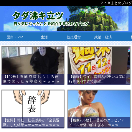
２ｃｈまとめブログ
面白・VIP
生活
仮想通貨
政治・経済
【140枚】腹 筋 崩 壊 お も し ろ 画
【悲報】ワイ、京都のパチンコ屋に
像 で 笑 っ た ら 即 寝 ろ ｗ ｗ ｗ ｗ
行きヤバすぎて絶望...
ｗ ｗ ｗ ｗ ｗ ｗ ｗ ｗ
【驚愕】弊社、社長以外が『全員退
【画像235枚】一昔前のグラビアア
職』した結果ｗｗｗｗｗｗｗｗｗｗ
イドルが魅力的すぎる！ｗｗｗ
ｗｗｗ