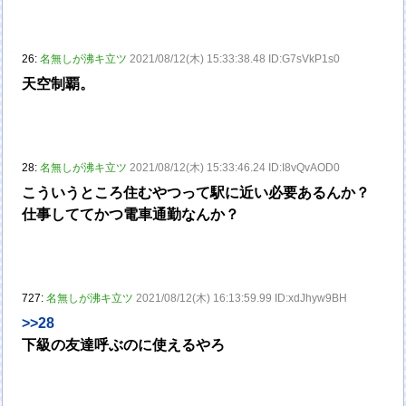
26:
名無しが沸キ立ツ
2021/08/12(木) 15:33:38.48 ID:G7sVkP1s0
天空制覇。
28:
名無しが沸キ立ツ
2021/08/12(木) 15:33:46.24 ID:I8vQvAOD0
こういうところ住むやつって駅に近い必要あるんか？
仕事しててかつ電車通勤なんか？
727:
名無しが沸キ立ツ
2021/08/12(木) 16:13:59.99 ID:xdJhyw9BH
>>28
下級の友達呼ぶのに使えるやろ