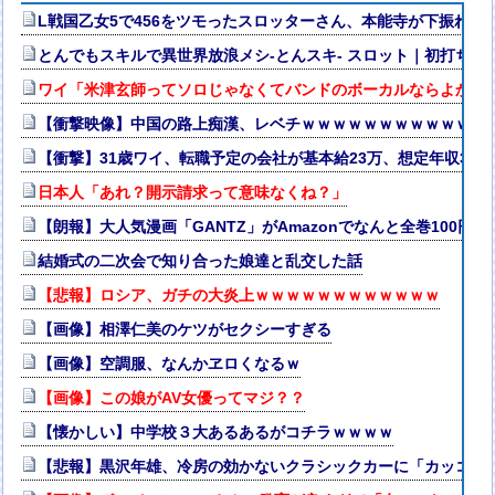
L戦国乙女5で456をツモったスロッターさん、本能寺が下振れま
とんでもスキルで異世界放浪メシ-とんスキ- スロット｜初打ち評価＆
ワイ「米津玄師ってソロじゃなくてバンドのボーカルならよかっ
【衝撃映像】中国の路上痴漢、レベチｗｗｗｗｗｗｗｗｗｗｗｗ
【衝撃】31歳ワイ、転職予定の会社が基本給23万、想定年収35
日本人「あれ？開示請求って意味なくね？」
【朗報】大人気漫画「GANTZ」がAmazonでなんと全巻100円
結婚式の二次会で知り合った娘達と乱交した話
【悲報】ロシア、ガチの大炎上ｗｗｗｗｗｗｗｗｗｗｗｗ
【画像】相澤仁美のケツがセクシーすぎる
【画像】空調服、なんかヱロくなるｗ
【画像】この娘がAV女優ってマジ？？
【懐かしい】中学校３大あるあるがコチラｗｗｗｗ
【悲報】黒沢年雄、冷房の効かないクラシックカーに「カッコい