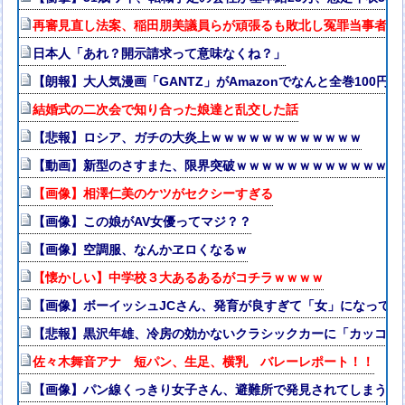
再審見直し法案、稲田朋美議員らが頑張るも敗北し冤罪当事者が
日本人「あれ？開示請求って意味なくね？」
【朗報】大人気漫画「GANTZ」がAmazonでなんと全巻100円
結婚式の二次会で知り合った娘達と乱交した話
【悲報】ロシア、ガチの大炎上ｗｗｗｗｗｗｗｗｗｗｗｗ
【動画】新型のさすまた、限界突破ｗｗｗｗｗｗｗｗｗｗｗｗｗ
【画像】相澤仁美のケツがセクシーすぎる
【画像】この娘がAV女優ってマジ？？
【画像】空調服、なんかヱロくなるｗ
【懐かしい】中学校３大あるあるがコチラｗｗｗｗ
【画像】ボーイッシュJCさん、発育が良すぎて「女」になって
【悲報】黒沢年雄、冷房の効かないクラシックカーに「カッコい
佐々木舞音アナ 短パン、生足、横乳 バレーレポート！！
【画像】パン線くっきり女子さん、避難所で発見されてしまう