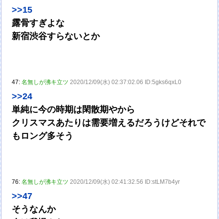
>>15
露骨すぎよな
新宿渋谷すらないとか
47:
名無しが沸キ立ツ
2020/12/09(水) 02:37:02.06 ID:5gks6qxL0
>>24
単純に今の時期は閑散期やから
クリスマスあたりは需要増えるだろうけどそれで
もロング多そう
76:
名無しが沸キ立ツ
2020/12/09(水) 02:41:32.56 ID:stLM7b4yr
>>47
そうなんか