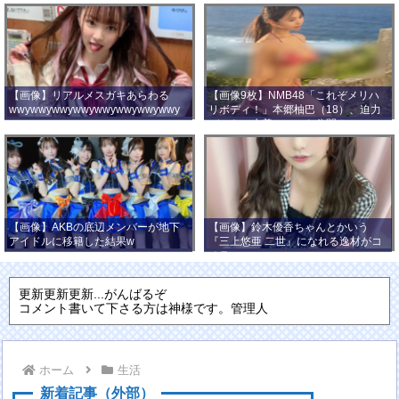
【画像】リアルメスガキあらわる
【画像9枚】NMB48「これぞメリハ
wwywwywwywwywwywwywwywwy
リボディ！」本郷柚巴（18）、迫力
wwy
バストの水着ショット公開！
【画像】AKBの底辺メンバーが地下
【画像】鈴木優香ちゃんとかいう
アイドルに移籍した結果w
『三上悠亜 二世』になれる逸材がコ
チラ
更新更新更新...がんばるぞ
コメント書いて下さる方は神様です。管理人
ホーム
生活
新着記事（外部）