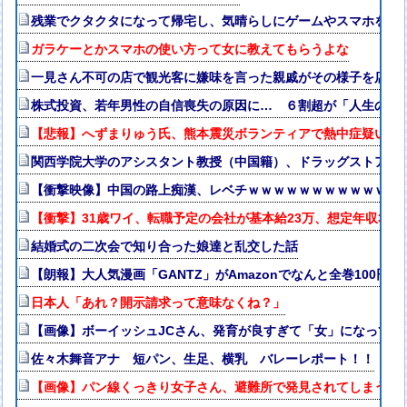
残業でクタクタになって帰宅し、気晴らしにゲームやスマホをち
ガラケーとかスマホの使い方って女に教えてもらうよな
一見さん不可の店で観光客に嫌味を言った親戚がその様子を店名
株式投資、若年男性の自信喪失の原因に… ６割超が「人生の敗
【悲報】へずまりゅう氏、熊本震災ボランティアで熱中症疑い「水
関西学院大学のアシスタント教授（中国籍）、ドラッグストアで
【衝撃映像】中国の路上痴漢、レベチｗｗｗｗｗｗｗｗｗｗｗｗ
【衝撃】31歳ワイ、転職予定の会社が基本給23万、想定年収35
結婚式の二次会で知り合った娘達と乱交した話
【朗報】大人気漫画「GANTZ」がAmazonでなんと全巻100円
日本人「あれ？開示請求って意味なくね？」
【画像】ボーイッシュJCさん、発育が良すぎて「女」になって
佐々木舞音アナ 短パン、生足、横乳 バレーレポート！！
【画像】パン線くっきり女子さん、避難所で発見されてしまう