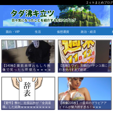
２ｃｈまとめブログ
面白・VIP
生活
仮想通貨
政治・経済
【140枚】腹 筋 崩 壊 お も し ろ 画
【悲報】ワイ、京都のパチンコ屋に
像 で 笑 っ た ら 即 寝 ろ ｗ ｗ ｗ ｗ
行きヤバすぎて絶望...
ｗ ｗ ｗ ｗ ｗ ｗ ｗ ｗ
【驚愕】弊社、社長以外が『全員退
【画像235枚】一昔前のグラビアア
職』した結果ｗｗｗｗｗｗｗｗｗｗ
イドルが魅力的すぎる！ｗｗｗ
ｗｗｗ