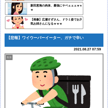
自動
新田恵海の肉体、最強にヤベェェェｗｗ
ｗ
更新
ツー
【画像】広瀬すずさん、ドラミ姿でお天
気お姉さんになるｗｗｗ
ル
【悲報】ワイウーバーイーター、ガチで辛い
2021.08.27 07:59
生活