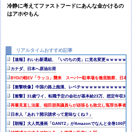
冷静に考えてファストフードにあんな金かけるの
はアホやもん
リアルタイムおすすめ記事
【速報】れいわ新選組、「いのちの党」に党名変更ｗｗｗｗｗｗ
カナダ、日本へ原油出荷
BYDの軽EV「ラッコ」襲来 スーパー駐車場を徹底観察、日本
【衝撃映像】中国の路上痴漢、レベチｗｗｗｗｗｗｗｗｗｗｗｗ
【衝撃】31歳ワイ、転職予定の会社が基本給23万、想定年収35
再審見直し法案、稲田朋美議員らが頑張るも敗北し冤罪当事者が
日本人「あれ？開示請求って意味なくね？」
【朗報】大人気漫画「GANTZ」がAmazonでなんと全巻100円