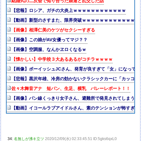
結婚式の二次会で知り合った娘達と乱交した話
【悲報】ロシア、ガチの大炎上ｗｗｗｗｗｗｗｗｗｗｗｗ
【動画】新型のさすまた、限界突破ｗｗｗｗｗｗｗｗｗｗｗｗｗ
【画像】相澤仁美のケツがセクシーすぎる
【画像】この娘がAV女優ってマジ？？
【画像】空調服、なんかヱロくなるｗ
【懐かしい】中学校３大あるあるがコチラｗｗｗｗ
【画像】ボーイッシュJCさん、発育が良すぎて「女」になって
【悲報】黒沢年雄、冷房の効かないクラシックカーに「カッコい
佐々木舞音アナ 短パン、生足、横乳 バレーレポート！！
【画像】パン線くっきり女子さん、避難所で発見されてしまう
【動画】イコールラブアイドルさん、素のテンションが怖すぎる
34:
名無しが沸キ立ツ
2020/12/09(水) 02:33:45.51 ID:5gks6qxL0