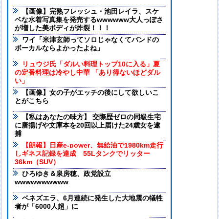
【画像】完熟フレッシュ・池田レイラ、スケ
ベな水着写真集を発売するwwwwww大人っぽさ
が増した美ボディが炸裂！！！
ワイ「米津玄師ってソロじゃなくてバンドの
ボーカルならよかったよね」
リュウジ氏「ダルい料理トップ10に入る」夏
の定番料理は冷やし中華 「あり得ないほどダル
い」
【画像】女の子がエッチの後にして欲しいこ
とがこちら
【私はあなたの味方】 交際歴ゼロの同級生宅
に唐揚げや文庫本を20回以上届けた24歳女を逮
捕
【朗報】日産e-power、無給油で1980km走行
しギネス記録を達成 55Lタンクでリッター
36km（SUV）
ひろゆき＆泉房穂、政党設立
wwwwwwwwww
ベネズエラ、6月連続に発生した大地震の犠牲
者が「6000人超」に