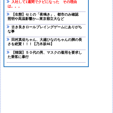
入社して1週間でクビになった その理由
は。。。
【生態】セミの「夜鳴き」、都市のみ確認
照明や高温影響か―東京都立大など
古き良きロールプレイングゲームにありがち
な事
田村真佑ちゃん、大越ひなのちゃんの脚の長
さを絶賛！！！【乃木坂46】
【韓国】５０代の男、マスクの着用を要求し
た乗客に暴行