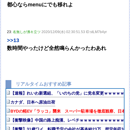
都心ならmenuにでも移れよ
23:
名無しが沸キ立ツ
2020/12/09(水) 02:30:51.53 ID:stLM7b4yr
>>13
数時間やったけど全然鳴らんかったわあれ
リアルタイムおすすめ記事
【速報】れいわ新選組、「いのちの党」に党名変更ｗｗｗｗｗｗ
カナダ、日本へ原油出荷
BYDの軽EV「ラッコ」襲来 スーパー駐車場を徹底観察、日本
【衝撃映像】中国の路上痴漢、レベチｗｗｗｗｗｗｗｗｗｗｗｗ
【衝撃】31歳ワイ、転職予定の会社が基本給23万、想定年収35