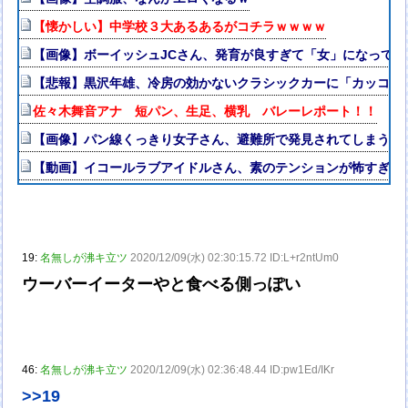
【懐かしい】中学校３大あるあるがコチラｗｗｗｗ
【画像】ボーイッシュJCさん、発育が良すぎて「女」になって
【悲報】黒沢年雄、冷房の効かないクラシックカーに「カッコい
佐々木舞音アナ 短パン、生足、横乳 バレーレポート！！
【画像】パン線くっきり女子さん、避難所で発見されてしまう
【動画】イコールラブアイドルさん、素のテンションが怖すぎる
19:
名無しが沸キ立ツ
2020/12/09(水) 02:30:15.72 ID:L+r2ntUm0
ウーバーイーターやと食べる側っぽい
46:
名無しが沸キ立ツ
2020/12/09(水) 02:36:48.44 ID:pw1Ed/IKr
>>19