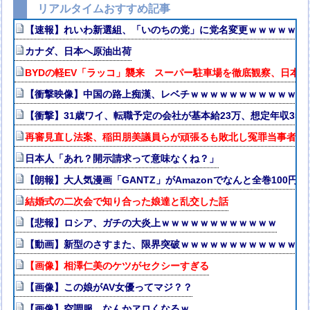
リアルタイムおすすめ記事
【速報】れいわ新選組、「いのちの党」に党名変更ｗｗｗｗｗｗ
カナダ、日本へ原油出荷
BYDの軽EV「ラッコ」襲来 スーパー駐車場を徹底観察、日本
【衝撃映像】中国の路上痴漢、レベチｗｗｗｗｗｗｗｗｗｗｗｗ
【衝撃】31歳ワイ、転職予定の会社が基本給23万、想定年収35
再審見直し法案、稲田朋美議員らが頑張るも敗北し冤罪当事者が
日本人「あれ？開示請求って意味なくね？」
【朗報】大人気漫画「GANTZ」がAmazonでなんと全巻100円
結婚式の二次会で知り合った娘達と乱交した話
【悲報】ロシア、ガチの大炎上ｗｗｗｗｗｗｗｗｗｗｗｗ
【動画】新型のさすまた、限界突破ｗｗｗｗｗｗｗｗｗｗｗｗｗ
【画像】相澤仁美のケツがセクシーすぎる
【画像】この娘がAV女優ってマジ？？
【画像】空調服、なんかヱロくなるｗ