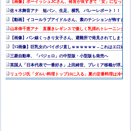
【画像】ボーイッシュJCさん、発育が良すぎて「女」になって
佐々木舞音アナ 短パン、生足、横乳 バレーレポート！！
【動画】イコールラブアイドルさん、素のテンションが怖すぎる
山本倖千恵アナ 直履きレギンスで激しく乳揺れトレーニング！！
【画像】パン線くっきり女子さん、避難所で発見されてしまう
【ｼｺ画像】巨乳女のパイポジ直しｗｗｗｗｗｗ→これはエ口過ぎ
三菱自動車、「パジェロ」の中型版・小型版も発売へ
英国人「日本代表で一番好き」上田綺世、プレミア移籍が浮上！
リュウジ氏「ダルい料理トップ10に入る」夏の定番料理は冷やし