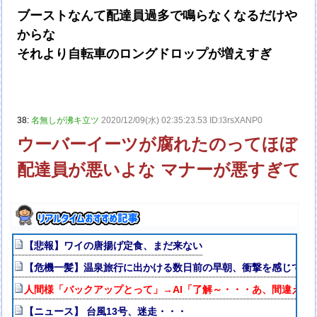
ブーストなんて配達員過多で鳴らなくなるだけや
からな
それより自転車のロングドロップが増えすぎ
38:
名無しが沸キ立ツ
2020/12/09(水) 02:35:23.53 ID:l3rsXANP0
ウーバーイーツが腐れたのってほぼ
配達員が悪いよな マナーが悪すぎて
【悲報】ワイの唐揚げ定食、まだ来ない
【危機一髪】温泉旅行に出かける数日前の早朝、衝撃を感じて目
人間様「バックアップとって」→AI「了解～・・・あ、間違えた
【ニュース】 台風13号、迷走・・・