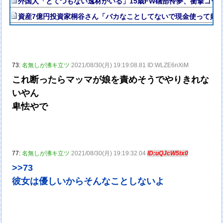
外国人「とてつもない逸材がいる」15歳FW礒部怜夢、衝撃ゴー
資産7億円投資家桐谷さん「バカなことしてないで現金使って好
73:
名無しが沸キ立ツ
2021/08/30(月) 19:19:08.81 ID:WLZE6nXiM
これ断ったらマッマが娘を責めそうでやりきれな
いやん
卑怯やで
77:
名無しが沸キ立ツ
2021/08/30(月) 19:19:32.04
ID:uQJcW5tx0
>>73
彼女は優しいからそんなことしないよ