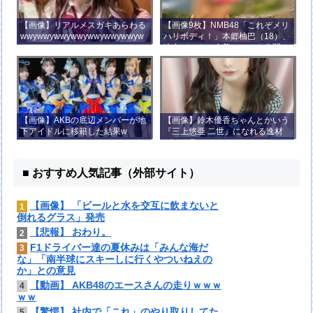
【画像】リアルメスガキあらわる
【画像9枚】NMB48「これぞメリ
wwywwywwywwywwywwywwyw
ハリボディ！」本郷柚巴（18）、
wywwy
迫力バストの水着ショット公開！
【画像】AKBの底辺メンバーが地
【画像】鈴木優香ちゃんとかいう
下アイドルに移籍した結果w
『三上悠亜 二世』になれる逸材
がコチラ
■ おすすめ人気記事（外部サイト）
【画像】 「ビールと水を交互に飲まないと
1
倒れるグラス」発売
【悲報】 おわり。
2
F1ドライバー達の夏休みは「みんな海だ
3
な」「南半球にスキーしに行くやついねえの
か」との意見
【動画】 AKB48のエースさんの走りｗｗｗ
4
ｗｗ
【驚愕】 社内で「これ」のやり取りしてた
5