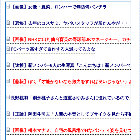
【画像】女優・夏菜、ロンハーで無防備パンチラ
【恐怖】去年のコスサミ、ヤバいスタッフが居たんやが・・・・
【画像】NHKに出た仙台育英の野球部JKマネージャー、ガチで
PCパーツ高すぎて自作する人減ってるよな
【速報】新メンバー6人の生写真『こんにちは！新メンバーです
【悲報】ぼく「才能がないなら努力をすれば良いじゃない」お前
長野桃羽「嗣永桃子さんと道重さゆみさんに憧れているので、ふ
【正論】岡田斗司夫「人間の本音としてブサイクを見たら不愉快
【画像】橋本マナミ、自宅の風呂場でHなパンティ姿を見せつけ