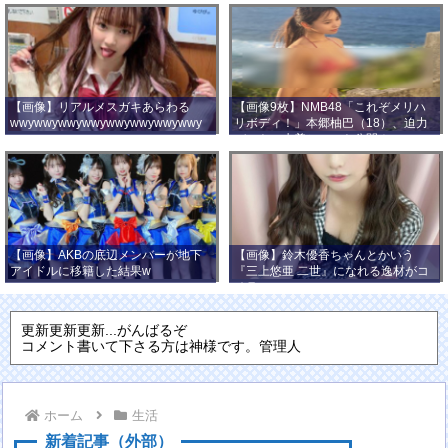
【画像】リアルメスガキあらわる
【画像9枚】NMB48「これぞメリハ
wwywwywwywwywwywwywwywwy
リボディ！」本郷柚巴（18）、迫力
wwy
バストの水着ショット公開！
【画像】AKBの底辺メンバーが地下
【画像】鈴木優香ちゃんとかいう
アイドルに移籍した結果w
『三上悠亜 二世』になれる逸材がコ
チラ
更新更新更新...がんばるぞ
コメント書いて下さる方は神様です。管理人
ホーム
生活
新着記事（外部）