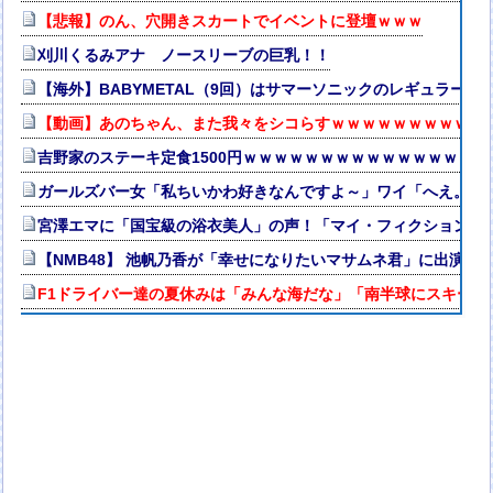
【悲報】のん、穴開きスカートでイベントに登壇ｗｗｗ
刈川くるみアナ ノースリーブの巨乳！！
【海外】BABYMETAL（9回）はサマーソニックのレギュラー出
【動画】あのちゃん、また我々をシコらすｗｗｗｗｗｗｗｗｗｗ
吉野家のステーキ定食1500円ｗｗｗｗｗｗｗｗｗｗｗｗｗｗｗｗ
ガールズバー女「私ちいかわ好きなんですよ～」ワイ「へえ。ワ
宮澤エマに「国宝級の浴衣美人」の声！「マイ・フィクション」
【NMB48】 池帆乃香が「幸せになりたいマサムネ君」に出演
F1ドライバー達の夏休みは「みんな海だな」「南半球にスキーし