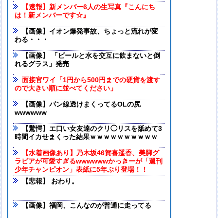
【速報】新メンバー6人の生写真『こんにち
は！新メンバーです☆』
【画像】イオン爆発事故、ちょっと流れが変
わる・・・
【画像】 「ビールと水を交互に飲まないと倒
れるグラス」発売
面接官ワイ「1円から500円までの硬貨を渡す
ので大きい順に並べてください」
【画像】パン線透けまくってるOLの尻
wwwwww
【驚愕】エ口い女友達のクリ◯リスを舐めて3
時間イカせまくった結果ｗｗｗｗｗｗｗｗｗｗ
【水着画像あり】乃木坂46賀喜遥香、美脚グ
ラビアが可愛すぎるwwwwwwかっきーが「週刊
少年チャンピオン」表紙に5年ぶり登場！！
【悲報】 おわり。
【画像】福岡、こんなのが普通に走ってる