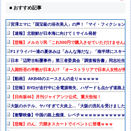
■ おすすめ記事
宮澤エマに「国宝級の浴衣美人」の声！「マイ・フィクション」
【速報】北朝鮮が日本海に向けてミサイル発射
【悲報】メルカリ民「これ500円で購入させていただけませんか
F1ドライバー達の夏休みは「みんな海だな」「南半球にスキー
日本「辺野古転覆事件」第三者委員会「調査報告書」同志社生徒「
入国拒否の半数が日本人!? 「オーストラリアで日本人女性が売春
【動画】 AKB48のエースさんの走りｗｗｗｗｗ
【悲報】BYDが走行中に全電源喪失、ハザードも点かず道路上で走
【日向坂46】月刊ジャイアンツ公式、重大告知！
大阪のホテル、ヤバすぎて大炎上…「大阪の洗礼を受けました」
【衝撃映像】中国の路上痴漢、レベチｗｗｗｗｗｗｗｗｗｗｗｗ
【悲報】のん、穴開きスカートでイベントに登壇ｗｗｗ