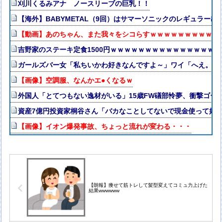
刈川くるみアナ ノースリーブの巨乳！！
【海外】BABYMETAL（9回）はサマーソニックのレギュラー出
【動画】あのちゃん、また我々をシコらすｗｗｗｗｗｗｗｗｗｗ
吉野家のステーキ定食1500円ｗｗｗｗｗｗｗｗｗｗｗｗｗｗｗ
ガールズバー女「私ちいかわ好きなんですよ～」ワイ「へえ。ワ
【画像】空調服、なんかエ●くなるｗ
外国人「とてつもない逸材がいる」15歳FW礒部怜夢、衝撃ゴー
資産7億円投資家桐谷さん「バカなことしてないで現金使って好
【画像】イオン爆発事故、ちょっと流れが変わる・・・
【朗報】痩せて筋トレして髪型変えてコミュ力上げた
結果wwwwww