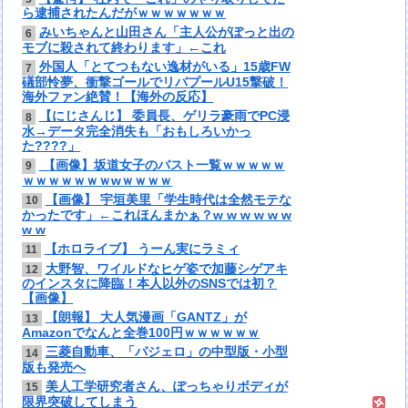
ら逮捕されたんだがｗｗｗｗｗｗｗ
みいちゃんと山田さん「主人公がぽっと出の
6
モブに殺されて終わります」←これ
外国人「とてつもない逸材がいる」15歳FW
7
礒部怜夢、衝撃ゴールでリバプールU15撃破！
海外ファン絶賛！【海外の反応】
【にじさんじ】 委員長、ゲリラ豪雨でPC浸
8
水→データ完全消失も「おもしろいかっ
た????」
【画像】坂道女子のバスト一覧ｗｗｗｗｗ
9
ｗｗｗｗｗｗｗwｗｗｗｗ
【画像】 宇垣美里「学生時代は全然モテな
10
かったです」←これほんまかぁ？w w w w w w
w w
【ホロライブ】 うーん実にラミィ
11
大野智、ワイルドなヒゲ姿で加藤シゲアキ
12
のインスタに降臨！本人以外のSNSでは初？
【画像】
【朗報】 大人気漫画「GANTZ」が
13
Amazonでなんと全巻100円ｗｗｗｗｗｗ
三菱自動車、「パジェロ」の中型版・小型
14
版も発売へ
美人工学研究者さん、ぽっちゃりボディが
15
限界突破してしまう