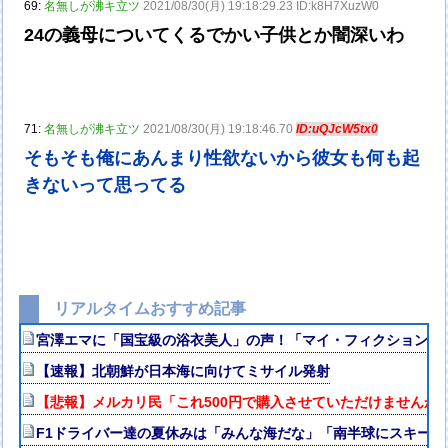
69:
名無しが沸キ立ツ
2021/08/30(月) 19:18:29.23 ID:k8H7XuzW0
24の義母についてくるでかい子供とか闇深いわ
71:
名無しが沸キ立ツ
2021/08/30(月) 19:18:46.70
ID:uQJcW5tx0
そもそも俺にあんまり性欲ないから彼女も何も起
きないって思ってる
リアルタイムおすすめ記事
宮澤エマに「国宝級の浴衣美人」の声！「マイ・フィクション」
【速報】北朝鮮が日本海に向けてミサイル発射
【悲報】メルカリ民「これ500円で購入させていただけませんか
F1ドライバー達の夏休みは「みんな海だな」「南半球にスキー