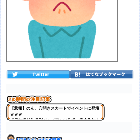
【悲報】のん、穴開きスカートでイベントに登壇
ｗｗｗ
【日向坂46】月刊ジャイアンツ公式、重大告知！