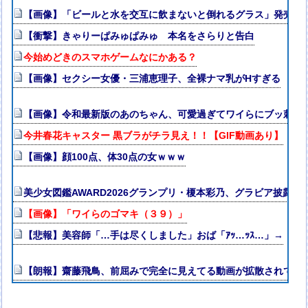
【画像】「ビールと水を交互に飲まないと倒れるグラス」発売
【衝撃】きゃりーぱみゅぱみゅ 本名をさらりと告白
今始めどきのスマホゲームなにかある？
【画像】セクシー女優・三浦恵理子、全裸ナマ乳がHすぎる
【画像】令和最新版のあのちゃん、可愛過ぎてワイらにブッ刺さりまくり
今井春花キャスター 黒ブラがチラ見え！！【GIF動画あり】
【画像】顔100点、体30点の女ｗｗｗ
美少女図鑑AWARD2026グランプリ・榎本彩乃、グラビア披露！
【画像】「ワイらのゴマキ（３９）」
【悲報】美容師「…手は尽くしました」おば「ｱｯ…ｯｽ…」→
【朗報】齋藤飛鳥、前屈みで完全に見えてる動画が拡散されてし