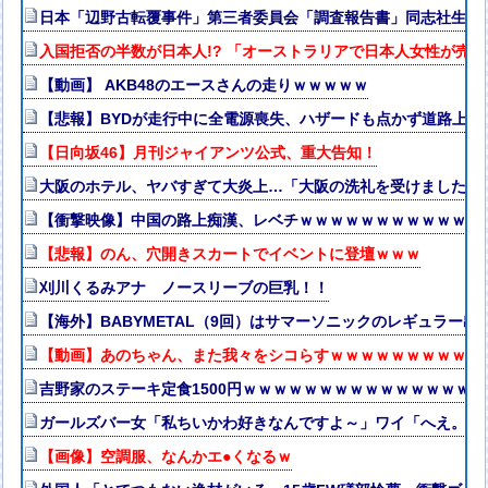
日本「辺野古転覆事件」第三者委員会「調査報告書」同志社生徒「
入国拒否の半数が日本人!? 「オーストラリアで日本人女性が売春
【動画】 AKB48のエースさんの走りｗｗｗｗｗ
【悲報】BYDが走行中に全電源喪失、ハザードも点かず道路上で走
【日向坂46】月刊ジャイアンツ公式、重大告知！
大阪のホテル、ヤバすぎて大炎上…「大阪の洗礼を受けました」
【衝撃映像】中国の路上痴漢、レベチｗｗｗｗｗｗｗｗｗｗｗｗ
【悲報】のん、穴開きスカートでイベントに登壇ｗｗｗ
刈川くるみアナ ノースリーブの巨乳！！
【海外】BABYMETAL（9回）はサマーソニックのレギュラー出
【動画】あのちゃん、また我々をシコらすｗｗｗｗｗｗｗｗｗｗ
吉野家のステーキ定食1500円ｗｗｗｗｗｗｗｗｗｗｗｗｗｗｗ
ガールズバー女「私ちいかわ好きなんですよ～」ワイ「へえ。ワ
【画像】空調服、なんかエ●くなるｗ