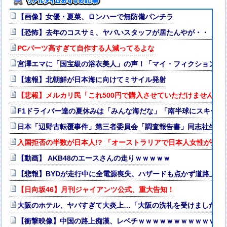
【画像】女優・夏菜、ロンハーで無防備パンチラ
【恐怖】去年のコスサミ、ヤバいスタッフが居たんやが・・・・
PCパーツ高すぎて自作する人減ってるよな
宮澤エマに「国宝級の浴衣美人」の声！「マイ・フィクション」
【速報】北朝鮮が日本海に向けてミサイル発射
【悲報】メルカリ民「これ500円で購入させていただけませんか
F1ドライバー達の夏休みは「みんな海だな」「南半球にスキーし
日本「辺野古転覆事件」第三者委員会「調査報告書」同志社生徒「
入国拒否の半数が日本人!? 「オーストラリアで日本人女性が売春
【動画】 AKB48のエースさんの走りｗｗｗｗｗ
【悲報】BYDが走行中に全電源喪失、ハザードも点かず道路上で走
【日向坂46】月刊ジャイアンツ公式、重大告知！
大阪のホテル、ヤバすぎて大炎上…「大阪の洗礼を受けました」
【衝撃映像】中国の路上痴漢、レベチｗｗｗｗｗｗｗｗｗｗｗｗ