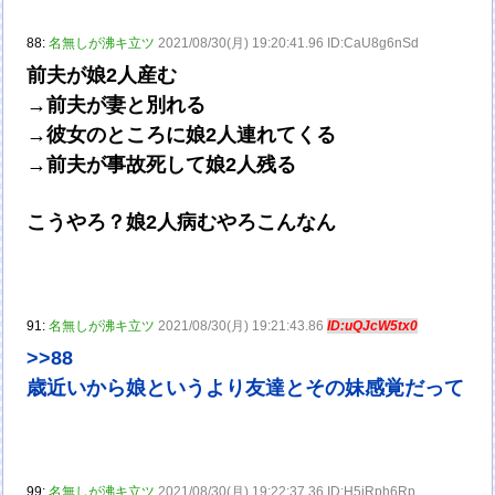
88:
名無しが沸キ立ツ
2021/08/30(月) 19:20:41.96 ID:CaU8g6nSd
前夫が娘2人産む
→前夫が妻と別れる
→彼女のところに娘2人連れてくる
→前夫が事故死して娘2人残る
こうやろ？娘2人病むやろこんなん
91:
名無しが沸キ立ツ
2021/08/30(月) 19:21:43.86
ID:uQJcW5tx0
>>88
歳近いから娘というより友達とその妹感覚だって
99:
名無しが沸キ立ツ
2021/08/30(月) 19:22:37.36 ID:H5jRph6Rp