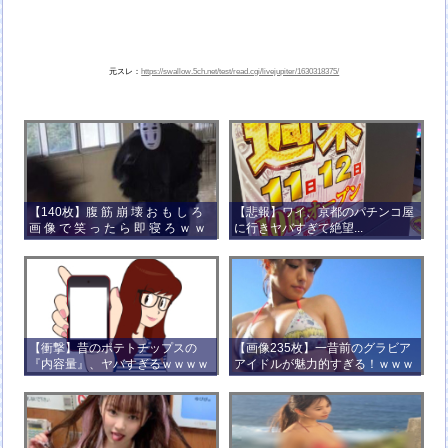
元スレ：
https://swallow.5ch.net/test/read.cgi/livejupiter/1630318375/
【140枚】腹 筋 崩 壊 お も し ろ
【悲報】ワイ、京都のパチンコ屋
画 像 で 笑 っ た ら 即 寝 ろ ｗ ｗ
に行きヤバすぎて絶望...
ｗ ｗ ｗ ｗ ｗ ｗ ｗ ｗ ｗ ｗ
【衝撃】昔のポテトチップスの
【画像235枚】一昔前のグラビア
『内容量』、ヤバすぎるｗｗｗｗ
アイドルが魅力的すぎる！ｗｗｗ
ｗｗｗｗ