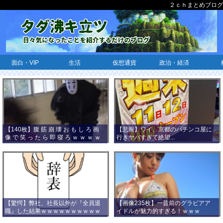
２ｃｈまとめブログ
面白・VIP
生活
仮想通貨
政治・経済
【140枚】腹 筋 崩 壊 お も し ろ 画
【悲報】ワイ、京都のパチンコ屋に
像 で 笑 っ た ら 即 寝 ろ ｗ ｗ ｗ ｗ
行きヤバすぎて絶望...
ｗ ｗ ｗ ｗ ｗ ｗ ｗ ｗ
【驚愕】弊社、社長以外が『全員退
【画像235枚】一昔前のグラビアア
職』した結果ｗｗｗｗｗｗｗｗｗｗ
イドルが魅力的すぎる！ｗｗｗ
ｗｗｗ