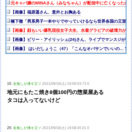
元キャバ嬢のMINAさん（みなちゃん）が配信中に亡くなったの
【画像】福原遥さん、意外とお胸ある
橋下徹「男系男子一本やりでやっていけるなら世界各国の王室は
【画像】顔もいい爆乳現役女子大生、水着グラビアの破壊力がヤバイ
【画像】ビリー・アイリッシュ(24)さん、ライブでマンスジが見
【画像】 はいだしょうこ（47）「こんなオバサンでいいの…？
15:
名無しが沸キ立ツ
2021/09/18(土) 19:06:03.73 0
地元にもたこ焼き8個100円の惣菜屋ある
タコは入ってないけど
25:
名無しが沸キ立ツ
2021/09/18(土) 19:08:45.01 0