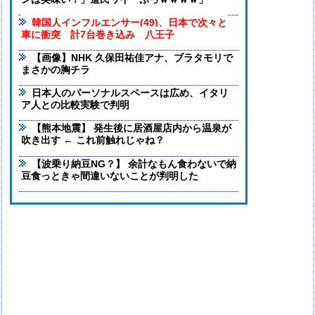
ンは美味い！」道民ワイ「ぷっｗｗｗｗ」
韓国人インフルエンサー(49)、日本で次々と
車に衝突 計7台巻き込み 八王子
【画像】NHK 久保田祐佳アナ、ブラタモリで
まさかの胸チラ
日本人のパーソナルスペースは広め、イタリ
ア人との比較実験で判明
【熊本地震】 発生後に居酒屋店内から温泉が
吹き出す ← これ前触れじゃね？
【波乗り納豆NG？】 余計なもん食わないで納
豆食っときゃ間違いないことが判明した