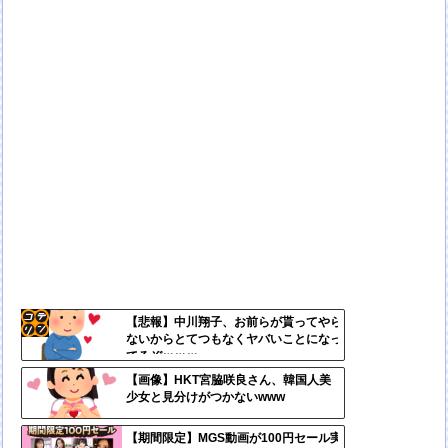
【悲報】中川翔子、お前らが貰ってやら
ないからとてつもなくヤバいことになっ
コテ
てるぞｗｗｗ
リン
【画像】HKT宮脇咲良さん、韓国人美
少女と見分けがつかないwww
- 固
定リ
【期間限定】MGS動画が100円セール実