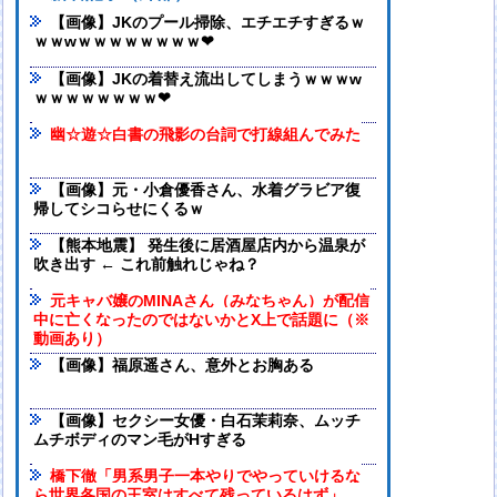
【画像】JKのプール掃除、エチエチすぎるｗ
ｗｗwｗｗｗｗｗｗｗｗ❤
【画像】JKの着替え流出してしまうｗｗｗw
ｗｗｗｗｗｗｗｗ❤
幽☆遊☆白書の飛影の台詞で打線組んでみた
【画像】元・小倉優香さん、水着グラビア復
帰してシコらせにくるｗ
【熊本地震】 発生後に居酒屋店内から温泉が
吹き出す ← これ前触れじゃね？
元キャバ嬢のMINAさん（みなちゃん）が配信
中に亡くなったのではないかとX上で話題に（※
動画あり）
【画像】福原遥さん、意外とお胸ある
【画像】セクシー女優・白石茉莉奈、ムッチ
ムチボディのマン毛がHすぎる
橋下徹「男系男子一本やりでやっていけるな
ら世界各国の王室はすべて残っているはず」