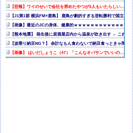
【悲報】ワイのせいで会社を辞めたやつが3人もいたらしい…
【J1第1節 横浜FM×鹿島】 鹿島が劇的すぎる逆転勝利で国立で
【画像】最近のJCの身体、健康的ｗｗｗｗｗｗｗｗｗｗｗｗｗｗ
【熊本地震】 発生後に居酒屋店内から温泉が吹き出す ← これ前
【波乗り納豆NG？】 余計なもん食わないで納豆食っときゃ間違
【画像】 はいだしょうこ（47）「こんなオバサンでいいの…？」