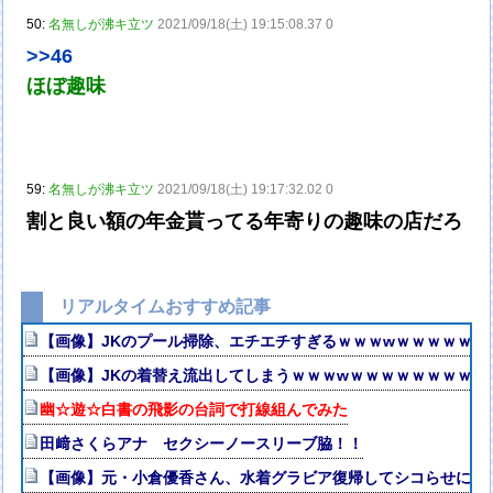
50:
名無しが沸キ立ツ
2021/09/18(土) 19:15:08.37 0
>>46
ほぼ趣味
59:
名無しが沸キ立ツ
2021/09/18(土) 19:17:32.02 0
割と良い額の年金貰ってる年寄りの趣味の店だろ
リアルタイムおすすめ記事
【画像】JKのプール掃除、エチエチすぎるｗｗｗwｗｗｗｗｗｗ
【画像】JKの着替え流出してしまうｗｗｗwｗｗｗｗｗｗｗｗ❤
幽☆遊☆白書の飛影の台詞で打線組んでみた
田﨑さくらアナ セクシーノースリーブ脇！！
【画像】元・小倉優香さん、水着グラビア復帰してシコらせにく