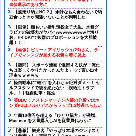
皇位継承のあり方に
【波乗り納豆NG？】 余計なもん食わないで納
豆食っときゃ間違いないことが判明した
【画像】顔もいい爆乳現役女子大生、水着グ
ラビアの破壊力がヤバイwwwwwwwww七海り
お、FRIDAYで抜群のプロポーションを大胆披
露！！！
【画像】ビリー・アイリッシュ(24)さん、ラ
イブでマンスジが見える衣装を着て炎上
【疑問】 スポーツ漫画で退部する奴が「俺た
ちは楽しくやりたかったんだよ」って言い出す
理由ｗｗｗｗｗ
軽自動車に“軽油”を入れちゃ絶対ダメ～！ セ
ルフスタンドで後を絶たない「誤給油トラブ
ル」！ | 軽自動車：軽油
英BBC：アストンマーチン内部の分析ではホ
ンダPUはメルセデスからラップ1.5秒遅れらしい
年商10億円を超える「ひとり親方」が激増、
Mac miniを大量購入しAIを従業員代わりに
【悲報】 観光客「やっぱり本場のジンギスカ