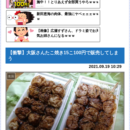
施中！！とりあえず全部買うやろｗｗｗ
ンク
ｗｗ
自動
新田恵海の肉体、最強にヤベェェェｗｗ
ｗ
更新
ツー
【画像】広瀬すずさん、ドラミ姿でお天
気お姉さんになるｗｗｗ
ル
【衝撃】大阪さんたこ焼き15こ100円で販売してしま
う
2021.09.19 10:29
生活