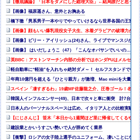
【徹底議論】「日本をダメにした総理大臣」←結局誰だと思う？
【画像】福原遥さん、意外とお胸ある
橋下徹「男系男子一本やりでやっていけるなら世界各国の王室は
【画像】顔もいい爆乳現役女子大生、水着グラビアの破壊力がヤバイ
【画像】ビリー・アイリッシュ(24)さん、ライブでマンスジが見
【画像】 はいだしょうこ（47）「こんなオバサンでいいの…？」
英BBC：アストンマーチン内部の分析ではホンダPUはメルセデス
軽自動車に“軽油”を入れちゃ絶対ダメ～！ セルフスタンドで後を
年商10億円を超える「ひとり親方」が激増、Mac miniを大量購
スペイン「凄すぎるわ」19歳MF佐藤龍之介、圧巻ゴール！名門
韓国人インフルエンサー(49)、日本で次々と車に衝突 計7台巻
日本人のパーソナルスペースは広め、イタリア人との比較実験で
【にじさんじ】 笹木「本日から1週間ほど里に帰省してくるやよ
建設業とかいうすごい勢いで人が辞めてく業界
【衝撃】ロシアの女子陸上選手のユニフォーム、凄いことになる