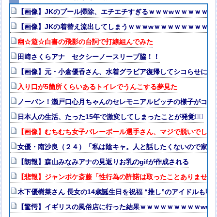
【画像】JKのプール掃除、エチエチすぎるｗｗｗwｗｗｗｗｗｗ
【画像】JKの着替え流出してしまうｗｗｗwｗｗｗｗｗｗｗｗ❤
幽☆遊☆白書の飛影の台詞で打線組んでみた
田﨑さくらアナ セクシーノースリーブ脇！！
【画像】元・小倉優香さん、水着グラビア復帰してシコらせにく
入り口が5箇所くらいあるトイレでうんこする夢見た
ノーバン！瀬戸口心月ちゃんのセレモニアルピッチの様子がコチラ
日本人の生活、たった15年で激変してしまったことが発覚🤦‍♂
【画像】むちむち女子バレーボール選手さん、マジで脱いでしま
女優・南沙良（２４）「私は陰キャ。人と話したくないので家に
【朗報】森山みなみアナの見返りお乳のgifが作成される
【悲報】ジャンポケ斎藤「性行為の許諾は取ったことありません
木下優樹菜さん 長女の14歳誕生日を祝福 “推し”のアイドルも
【驚愕】イギリスの風俗店に行った結果ｗｗｗｗｗｗｗｗｗwww