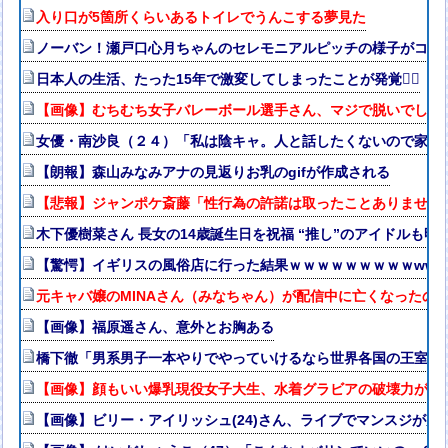
入り口が5箇所くらいあるトイレでうんこする夢見た
ノーバン！瀬戸口心月ちゃんのセレモニアルピッチの様子がコチラ
日本人の生活、たった15年で激変してしまったことが発覚🤦‍♂
【画像】むちむち女子バレーボール選手さん、マジで脱いでしま
女優・南沙良（２４）「私は陰キャ。人と話したくないので家に
【朗報】森山みなみアナの見返りお乳のgifが作成される
【悲報】ジャンポケ斎藤「性行為の許諾は取ったことありません
木下優樹菜さん 長女の14歳誕生日を祝福 “推し”のアイドルも
【驚愕】イギリスの風俗店に行った結果ｗｗｗｗｗｗｗｗｗwww
元キャバ嬢のMINAさん（みなちゃん）が配信中に亡くなったの
【画像】福原遥さん、意外とお胸ある
橋下徹「男系男子一本やりでやっていけるなら世界各国の王室は
【画像】顔もいい爆乳現役女子大生、水着グラビアの破壊力がヤバイ
【画像】ビリー・アイリッシュ(24)さん、ライブでマンスジが見