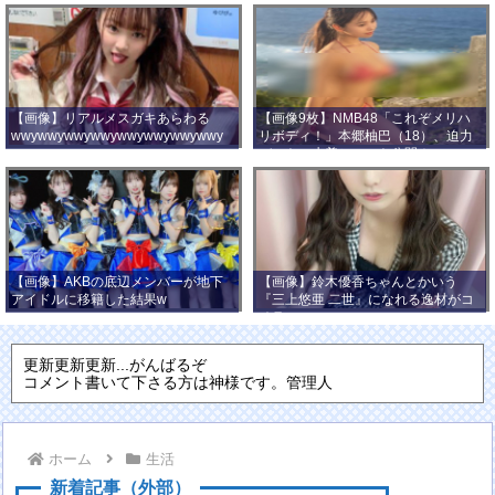
【画像】リアルメスガキあらわる
【画像9枚】NMB48「これぞメリハ
wwywwywwywwywwywwywwywwy
リボディ！」本郷柚巴（18）、迫力
wwy
バストの水着ショット公開！
【画像】AKBの底辺メンバーが地下
【画像】鈴木優香ちゃんとかいう
アイドルに移籍した結果w
『三上悠亜 二世』になれる逸材がコ
チラ
更新更新更新...がんばるぞ
コメント書いて下さる方は神様です。管理人
ホーム
生活
新着記事（外部）