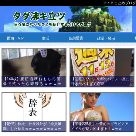
２ｃｈまとめブログ
面白・VIP
生活
仮想通貨
政治・経済
【140枚】腹 筋 崩 壊 お も し ろ 画
【悲報】ワイ、京都のパチンコ屋に
像 で 笑 っ た ら 即 寝 ろ ｗ ｗ ｗ ｗ
行きヤバすぎて絶望...
ｗ ｗ ｗ ｗ ｗ ｗ ｗ ｗ
【驚愕】弊社、社長以外が『全員退
【画像235枚】一昔前のグラビアア
職』した結果ｗｗｗｗｗｗｗｗｗｗ
イドルが魅力的すぎる！ｗｗｗ
ｗｗｗ