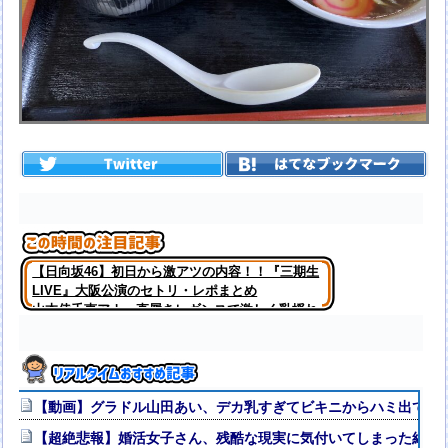
【日向坂46】初日から激アツの内容！！『三期生
LIVE』大阪公演のセトリ・レポまとめ
山本倖千恵アナ 直履きレギンスで激しく乳揺れ
トレーニング！！【GIF動画あり】
【動画】グラドル山田あい、デカ乳すぎてビキニからハミ出てる
【超絶悲報】婚活女子さん、残酷な現実に気付いてしまった結果