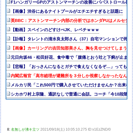
F1ハンガリーGPのアストンマーチンの改善にパパストロール興
【画像】渋谷にあるナイトプールがエチエチすぎると話題に
英BBC：アストンマーチン内部の分析ではホンダPUはメルセデス
【動画】スペインのどすけべJK、レベチｗｗｗ
【訃報】タレントの清水良太郎さん（37）自宅マンションで死
【画像】カーリングの吉田知那美さん、胸を見せつけてしまう
元日向坂46・松田好花、食中毒で「腹痛とおう吐と下痢が止ま
【悲報】「おっさんになるとガチで食えなくなるぞ…」ってもの
内閣広報官「高市総理が避難所を３分しか視察しなかったなんてデ
メルカリ民「これ500円で購入させていただけませんか？出来な
シカホワ村上宗隆、通訳なしで普通に会話。コーチ「今10段階で
8:
名無しが沸キ立ツ
2021/09/18(土) 10:05:10.275 ID:v1EzZND/0