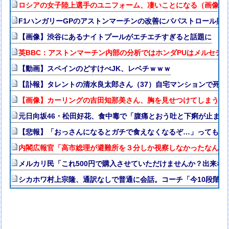
ロシアの女子陸上選手のユニフォーム、凄いことになる（画像・
F1ハンガリーGPのアストンマーチンの改善にパパストロール興
【画像】渋谷にあるナイトプールがエチエチすぎると話題に
英BBC：アストンマーチン内部の分析ではホンダPUはメルセデス
【動画】スペインのどすけべJK、レベチｗｗｗ
【訃報】タレントの清水良太郎さん（37）自宅マンションで死
【画像】カーリングの吉田知那美さん、胸を見せつけてしまう
元日向坂46・松田好花、食中毒で「腹痛とおう吐と下痢が止ま
【悲報】「おっさんになるとガチで食えなくなるぞ…」ってもの
内閣広報官「高市総理が避難所を３分しか視察しなかったなんてデ
メルカリ民「これ500円で購入させていただけませんか？出来な
シカホワ村上宗隆、通訳なしで普通に会話。コーチ「今10段階で