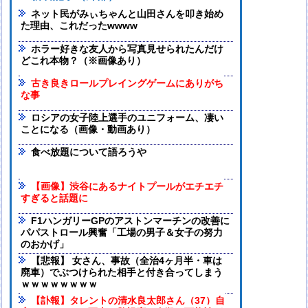
ネット民がみぃちゃんと山田さんを叩き始め
た理由、これだったwwww
ホラー好きな友人から写真見せられたんだけ
どこれ本物？（※画像あり）
古き良きロールプレイングゲームにありがち
な事
ロシアの女子陸上選手のユニフォーム、凄い
ことになる（画像・動画あり）
食べ放題について語ろうや
【画像】渋谷にあるナイトプールがエチエチ
すぎると話題に
F1ハンガリーGPのアストンマーチンの改善に
パパストロール興奮「工場の男子＆女子の努力
のおかげ」
【悲報】 女さん、事故（全治4ヶ月半・車は
廃車）でぶつけられた相手と付き合ってしまう
ｗｗｗｗｗｗｗｗ
【訃報】タレントの清水良太郎さん（37）自