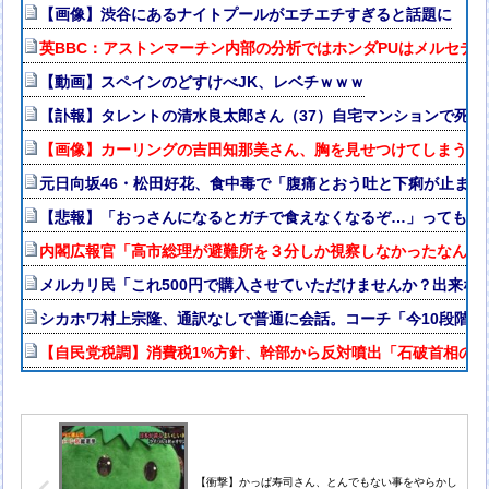
【画像】渋谷にあるナイトプールがエチエチすぎると話題に
英BBC：アストンマーチン内部の分析ではホンダPUはメルセデス
【動画】スペインのどすけべJK、レベチｗｗｗ
【訃報】タレントの清水良太郎さん（37）自宅マンションで死
【画像】カーリングの吉田知那美さん、胸を見せつけてしまう
元日向坂46・松田好花、食中毒で「腹痛とおう吐と下痢が止ま
【悲報】「おっさんになるとガチで食えなくなるぞ…」ってもの
内閣広報官「高市総理が避難所を３分しか視察しなかったなんてデ
メルカリ民「これ500円で購入させていただけませんか？出来な
シカホワ村上宗隆、通訳なしで普通に会話。コーチ「今10段階で
【自民党税調】消費税1%方針、幹部から反対噴出「石破首相の
【衝撃】かっぱ寿司さん、とんでもない事をやらかし