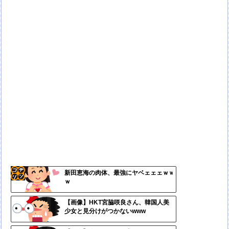
新田恵海の肉体、最強にヤベェェェｗｗ
ｗ
コテ
リン
【画像】HKT宮脇咲良さん、韓国人美
少女と見分けがつかないwww
- 固