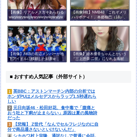
【画像】リアルメスガキあらわる
【画像9枚】NMB48「これぞメリ
wwywwywwywwywwywwywwyw
ハリボディ！」本郷柚巴（18）、
wywwy
迫力バストの水着ショット公開！
【画像】AKBの底辺メンバーが地
【画像】鈴木優香ちゃんとかいう
下アイドルに移籍した結果w
『三上悠亜 二世』になれる逸材
がコチラ
■ おすすめ人気記事（外部サイト）
英BBC：アストンマーチン内部の分析では
1
ホンダPUはメルセデスからラップ1.5秒遅れら
しい
元日向坂46・松田好花、食中毒で「腹痛と
2
おう吐と下痢が止まらない」原因は夏の風物詩
だった
【悲報】 Z世代「なんでセルフレジなのに自
3
分で商品通さないといけないんだ」
シカホワ村上宗隆、通訳なしで普通に会話。
4