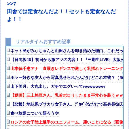
>>7
田舎では定食なんだよ！！セットも定食なんだ
よ！！
リアルタイムおすすめ記事
ネット民がみぃちゃんと山田さんを叩き始めた理由、これだったw
【日向坂46】初日から激アツの内容！！『三期生LIVE』大阪公
山本倖千恵アナ 直履きレギンスで激しく乳揺れトレーニング！！
ホラー好きな友人から写真見せられたんだけどこれ本物？（※画
山下美月、大丸出し。ガチでエグいってwwwwwww
【動画】三上悠亜さん、乳首ポロリしたまま平常心を装うｗｗｗ
【悲報】地味系ブサカワ女子さん、ﾃﾞｶﾊﾟｲなだけで高身長彼氏
食べ放題について語ろうや
ロシアの女子陸上選手のユニフォーム、凄いことになる（画像・