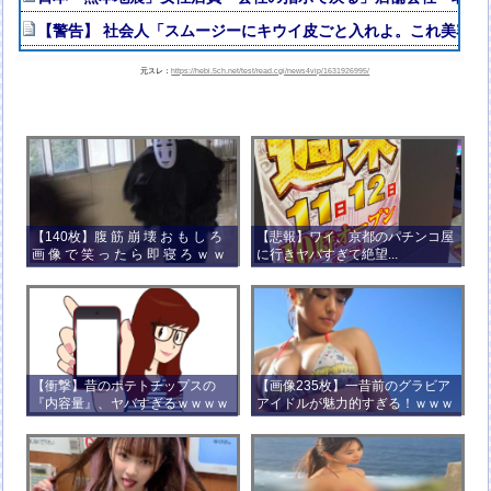
【警告】 社会人「スムージーにキウイ皮ごと入れよ。これ美容に
元スレ：
https://hebi.5ch.net/test/read.cgi/news4vip/1631926995/
【140枚】腹 筋 崩 壊 お も し ろ
【悲報】ワイ、京都のパチンコ屋
画 像 で 笑 っ た ら 即 寝 ろ ｗ ｗ
に行きヤバすぎて絶望...
ｗ ｗ ｗ ｗ ｗ ｗ ｗ ｗ ｗ ｗ
【衝撃】昔のポテトチップスの
【画像235枚】一昔前のグラビア
『内容量』、ヤバすぎるｗｗｗｗ
アイドルが魅力的すぎる！ｗｗｗ
ｗｗｗｗ