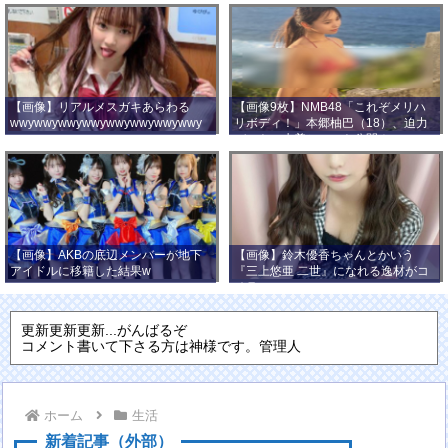
【画像】リアルメスガキあらわる
【画像9枚】NMB48「これぞメリハ
wwywwywwywwywwywwywwywwy
リボディ！」本郷柚巴（18）、迫力
wwy
バストの水着ショット公開！
【画像】AKBの底辺メンバーが地下
【画像】鈴木優香ちゃんとかいう
アイドルに移籍した結果w
『三上悠亜 二世』になれる逸材がコ
チラ
更新更新更新...がんばるぞ
コメント書いて下さる方は神様です。管理人
ホーム
生活
新着記事（外部）