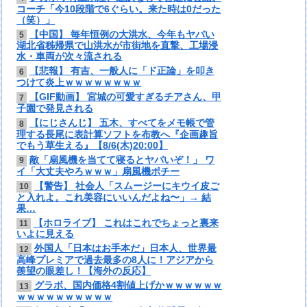
コーチ「今10段階で6ぐらい。来た時は0だった
（笑）」
【中国】 毎年恒例の大洪水、今年もヤバい
5
湖北省秭帰県で山洪水が市街地を直撃、工場浸
水・車両が次々流される
【悲報】 有吉、一般人に「ド正論」を叩き
6
つけて炎上ｗｗｗｗｗｗｗｗ
【GIF動画】 宮城の可愛すぎるチアさん、甲
7
子園で発見される
【にじさんじ】 五木、すべてをメモ帳で管
8
理する長尾に表計算ソフトを布教へ『企画趣旨
でもう草生える』【8/6(木)20:00】
敵「扇風機を当てて寝るとヤバいぞ！」 ワ
9
イ「大丈夫やろｗｗｗ」扇風機ポチー
【警告】 社会人「スムージーにキウイ皮ご
10
と入れよ。これ美容にいいんだよね〜」→ 結
果…
【ホロライブ】 これはこれでちょっと裏来
11
いよに見える
外国人「日本はお手本だ」日本人、世界最
12
高峰プレミアで過去最多の8人に！アジアから
羨望の眼差し！【海外の反応】
グラボ、国内価格4割値上げかｗｗｗｗｗｗ
13
ｗｗｗｗｗｗｗｗｗｗ