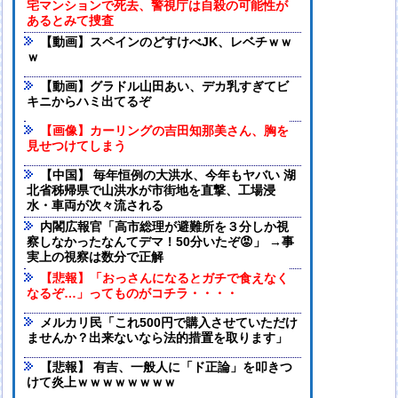
宅マンションで死去、警視庁は自殺の可能性が
あるとみて捜査
【動画】スペインのどすけべJK、レベチｗｗ
ｗ
【動画】グラドル山田あい、デカ乳すぎてビ
キニからハミ出てるぞ
【画像】カーリングの吉田知那美さん、胸を
見せつけてしまう
【中国】 毎年恒例の大洪水、今年もヤバい 湖
北省秭帰県で山洪水が市街地を直撃、工場浸
水・車両が次々流される
内閣広報官「高市総理が避難所を３分しか視
察しなかったなんてデマ！50分いたぞ😡」 →事
実上の視察は数分で正解
【悲報】「おっさんになるとガチで食えなく
なるぞ…」ってものがコチラ・・・・
メルカリ民「これ500円で購入させていただけ
ませんか？出来ないなら法的措置を取ります」
【悲報】 有吉、一般人に「ド正論」を叩きつ
けて炎上ｗｗｗｗｗｗｗｗ