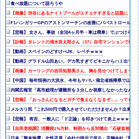
食べ放題について語ろうや
【画像】渋谷にあるナイトプールがエチエチすぎると話題に
F1ハンガリーGPのアストンマーチンの改善にパパストロール興
【悲報】 女さん、事故（全治4ヶ月半・車は廃車）でぶつけられ
【訃報】タレントの清水良太郎さん（37）自宅マンションで死去
【動画】スペインのどすけべJK、レベチｗｗｗ
【動画】グラドル山田あい、デカ乳すぎてビキニからハミ出てる
【画像】カーリングの吉田知那美さん、胸を見せつけてしまう
【中国】 毎年恒例の大洪水、今年もヤバい 湖北省秭帰県で山洪
内閣広報官「高市総理が避難所を３分しか視察しなかったなんてデ
【悲報】「おっさんになるとガチで食えなくなるぞ…」ってもの
メルカリ民「これ500円で購入させていただけませんか？出来な
【悲報】 有吉、一般人に「ド正論」を叩きつけて炎上ｗｗｗｗｗ
【自民党税調】消費税1%方針、幹部から反対噴出「石破首相の二
日本「熊本地震」女性店員「会社の指示で戻る」店舗会社「取材拒