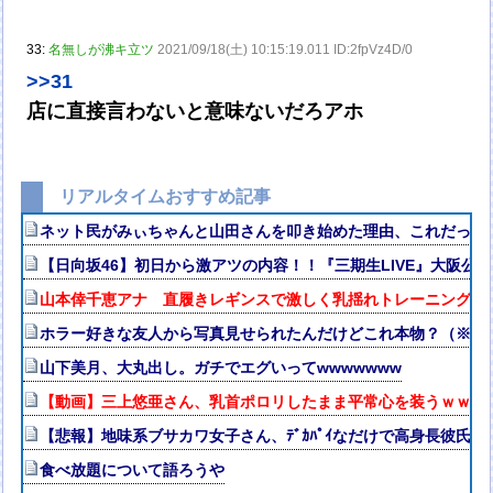
33:
名無しが沸キ立ツ
2021/09/18(土) 10:15:19.011 ID:2fpVz4D/0
>>31
店に直接言わないと意味ないだろアホ
リアルタイムおすすめ記事
ネット民がみぃちゃんと山田さんを叩き始めた理由、これだったw
【日向坂46】初日から激アツの内容！！『三期生LIVE』大阪公
山本倖千恵アナ 直履きレギンスで激しく乳揺れトレーニング！！
ホラー好きな友人から写真見せられたんだけどこれ本物？（※画
山下美月、大丸出し。ガチでエグいってwwwwwww
【動画】三上悠亜さん、乳首ポロリしたまま平常心を装うｗｗｗ
【悲報】地味系ブサカワ女子さん、ﾃﾞｶﾊﾟｲなだけで高身長彼氏
食べ放題について語ろうや