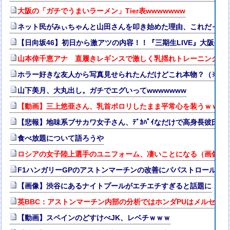
大阪の「ガチでうまいラーメン」Tier表wwwwwww
ネット民がみぃちゃんと山田さんを叩き始めた理由、これだったw
【日向坂46】初日から激アツの内容！！『三期生LIVE』大阪公
山本倖千恵アナ 直履きレギンスで激しく乳揺れトレーニング！！
ホラー好きな友人から写真見せられたんだけどこれ本物？（※画
山下美月、大丸出し。ガチでエグいってwwwwwww
【動画】三上悠亜さん、乳首ポロリしたまま平常心を装うｗｗｗ
【悲報】地味系ブサカワ女子さん、ﾃﾞｶﾊﾟｲなだけで高身長彼氏
食べ放題について語ろうや
ロシアの女子陸上選手のユニフォーム、凄いことになる（画像・
F1ハンガリーGPのアストンマーチンの改善にパパストロール興
【画像】渋谷にあるナイトプールがエチエチすぎると話題に
英BBC：アストンマーチン内部の分析ではホンダPUはメルセデス
【動画】スペインのどすけべJK、レベチｗｗｗ