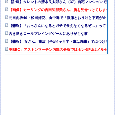
【訃報】タレントの清水良太郎さん（37）自宅マンションで死去
【画像】カーリングの吉田知那美さん、胸を見せつけてしまう
元日向坂46・松田好花、食中毒で「腹痛とおう吐と下痢が止まら
【悲報】「おっさんになるとガチで食えなくなるぞ…」ってもの
古き良きロールプレイングゲームにありがちな事
【悲報】 女さん、事故（全治4ヶ月半・車は廃車）でぶつけられ
英BBC：アストンマーチン内部の分析ではホンダPUはメルセデス