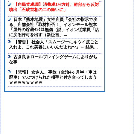
【自民党税調】消費税1%方針、幹部から反対
噴出「石破首相の二の舞いに」
日本「熊本地震」女性店員「会社の指示で戻
る」店舗会社「取材拒否！」イオンモール熊本
「屋外の貯蔵ﾀﾝｸは無傷（謎」イオン従業員「店
に戻る許可を出す（新証言」→
【警告】 社会人「スムージーにキウイ皮ごと
入れよ。これ美容にいいんだよね〜」→ 結果…
古き良きロールプレイングゲームにありがち
な事
【悲報】 女さん、事故（全治4ヶ月半・車は
廃車）でぶつけられた相手と付き合ってしまう
ｗｗｗｗｗｗｗｗ