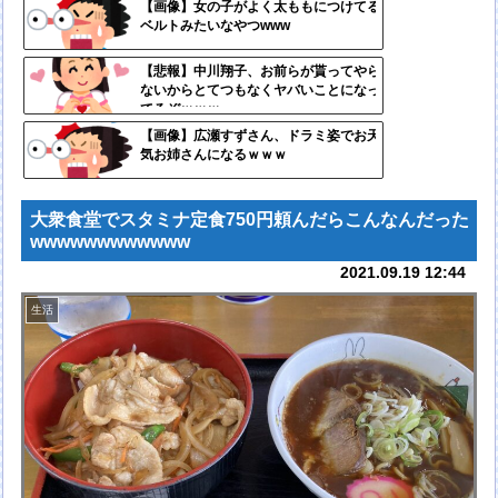
定リ
【画像】女の子がよく太ももにつけてる
ベルトみたいなやつwww
ンク
自動
【悲報】中川翔子、お前らが貰ってやら
ないからとてつもなくヤバいことになっ
更新
てるぞｗｗｗ
ツー
【画像】広瀬すずさん、ドラミ姿でお天
気お姉さんになるｗｗｗ
ル
大衆食堂でスタミナ定食750円頼んだらこんなんだった
wwwwwwwwwwww
2021.09.19 12:44
生活