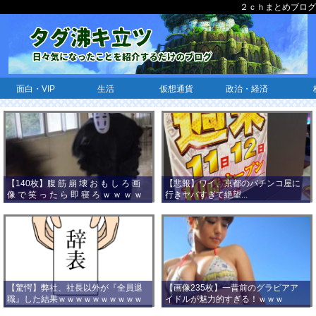
２ｃｈまとめブログ
面白・VIP
生活
仮想通貨
政治・経済
【140枚】腹 筋 崩 壊 お も し ろ 画
【悲報】ワイ、京都のパチンコ屋に
像 で 笑 っ た ら 即 寝 ろ ｗ ｗ ｗ ｗ
行きヤバすぎて絶望...
ｗ ｗ ｗ ｗ ｗ ｗ ｗ ｗ
【驚愕】弊社、社長以外が『全員退
【画像235枚】一昔前のグラビアア
職』した結果ｗｗｗｗｗｗｗｗｗｗ
イドルが魅力的すぎる！ｗｗｗ
ｗｗｗ