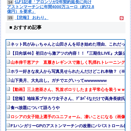
仏F1記者「アロンソが2年契約延長に向け
14
アストンマーチンに年間4000万ユーロ（約72.8
億円）を要求」
【悲報】 おわり。
15
■ おすすめ記事
ネット民がみぃちゃんと山田さんを叩き始めた理由、これだったw
【日向坂46】初日から激アツの内容！！『三期生LIVE』大阪公
山本倖千恵アナ 直履きレギンスで激しく乳揺れトレーニング！！
ホラー好きな友人から写真見せられたんだけどこれ本物？（※画
山下美月、大丸出し。ガチでエグいってwwwwwww
【動画】三上悠亜さん、乳首ポロリしたまま平常心を装うｗｗｗ
【悲報】地味系ブサカワ女子さん、ﾃﾞｶﾊﾟｲなだけで高身長彼氏
食べ放題について語ろうや
ロシアの女子陸上選手のユニフォーム、凄いことになる（画像・
F1ハンガリーGPのアストンマーチンの改善にパパストロール興