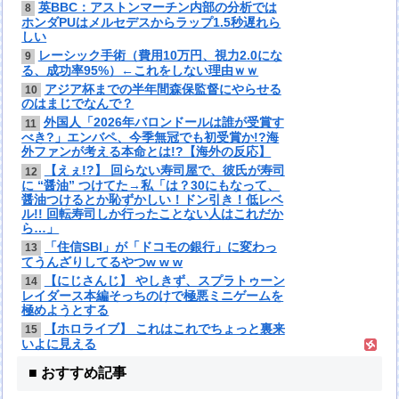
英BBC：アストンマーチン内部の分析では
8
ホンダPUはメルセデスからラップ1.5秒遅れら
しい
レーシック手術（費用10万円、視力2.0にな
9
る、成功率95%）←これをしない理由ｗｗ
アジア杯までの半年間森保監督にやらせる
10
のはまじでなんで？
外国人「2026年バロンドールは誰が受賞す
11
べき?」エンバペ、今季無冠でも初受賞か!?海
外ファンが考える本命とは!?【海外の反応】
【えぇ!?】 回らない寿司屋で、彼氏が寿司
12
に “醤油” つけてた→私「は？30にもなって、
醤油つけるとか恥ずかしい！ドン引き！低レベ
ル!! 回転寿司しか行ったことない人はこれだか
ら…」
「住信SBI」が「ドコモの銀行」に変わっ
13
てうんざりしてるやつw w w
【にじさんじ】 やしきず、スプラトゥーン
14
レイダース本編そっちのけで極悪ミニゲームを
極めようとする
【ホロライブ】 これはこれでちょっと裏来
15
いよに見える
■ おすすめ記事