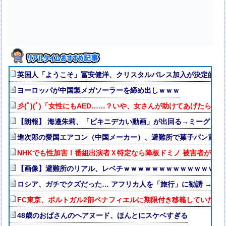
英国人「ようこそ」冨安健洋、クリスタルパレス加入が決定的に
ヨーロッパが中国製メガソーラーを締め出しｗｗｗ
彡(ﾟ)(ﾟ)「女性にもAED……？いや、女さんが助けてあげたらえ
【朗報】 海邉朱莉、「ビキニデカい動画」が出回る→ミーグリが
進次郎の愛国エアコン（中国メーカー）、避難所で菓子パン置き場に
NHKでも性加害！番組出演者Ｘ特定なら降板ドミノ 被害者があえ
【画像】避難所のリアル、レベチｗｗｗｗｗｗｗｗｗｗｗｗｗｗ
ロシア、ガチでクズだった… アフリカ人を「旅行」に勧誘 → 
FC東京、ポルトガル2部ペナフィエルに期限付き移籍していたM
48歳のおばさんのヘアヌード、ほんとにスケベすぎる