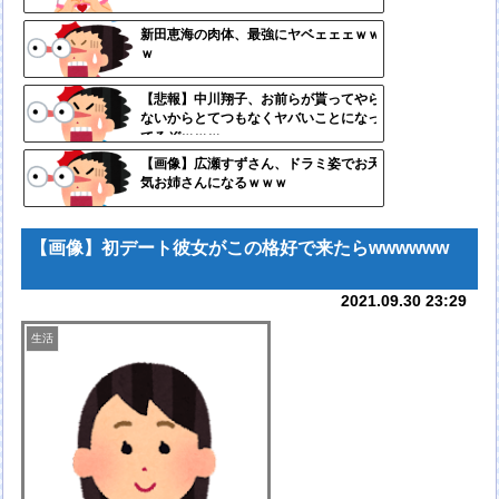
定リ
新田恵海の肉体、最強にヤベェェェｗｗ
ｗ
ンク
自動
【悲報】中川翔子、お前らが貰ってやら
ないからとてつもなくヤバいことになっ
更新
てるぞｗｗｗ
ツー
【画像】広瀬すずさん、ドラミ姿でお天
気お姉さんになるｗｗｗ
ル
【画像】初デート彼女がこの格好で来たらwwwwww
2021.09.30 23:29
生活