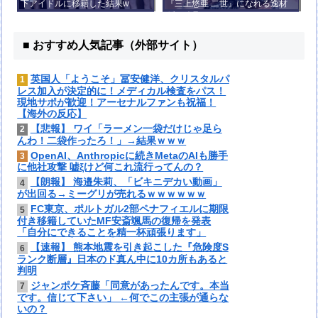
下アイドルに移籍した結果w
『三上悠亜 二世』になれる逸材
がコチラ
■ おすすめ人気記事（外部サイト）
英国人「ようこそ」冨安健洋、クリスタルパ
1
レス加入が決定的に！メディカル検査をパス！
現地サポが歓迎！アーセナルファンも祝福！
【海外の反応】
【悲報】 ワイ「ラーメン一袋だけじゃ足ら
2
んわ！二袋作ったろ！」→結果ｗｗｗ
OpenAI、Anthropicに続きMetaのAIも勝手
3
に他社攻撃 嘘ξけど何これ流行ってんの？
【朗報】 海邉朱莉、「ビキニデカい動画」
4
が出回る→ミーグリが売れるｗｗｗｗｗｗ
FC東京、ポルトガル2部ペナフィエルに期限
5
付き移籍していたMF安斎颯馬の復帰を発表
「自分にできることを精一杯頑張ります」
【速報】 熊本地震を引き起こした『危険度S
6
ランク断層』日本のド真ん中に10カ所もあると
判明
ジャンポケ斉藤「同意があったんです。本当
7
です。信じて下さい」 ←何でこの主張が通らな
いの？