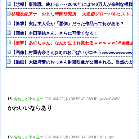
【悲報】事務職、終わる‥‥2040年には440万人が余剰な模様
杉浦友紀アナ おとな時間研究所 大追跡グローバルヒストリー
【衝撃】実は主人公が「悪側」だった作品って何がある？
【画像】本田望結さん、さらに可愛くなる！
【衝撃】あのちゃん、なんか生まれ変わるｗｗｗｗｗ(※画像あり
【画像】村重杏奈さん(30)のお〇ぱいがコチラwwwwwwwwww
【動画】大阪府警のおっさん射殺映像が公開される。当然のよう
15:
名無しが沸キ立ツ
2021/04/29(木) 08:59:49.859 ID:gwWzGW6I0
かわいいならあり
16:
名無しが沸キ立ツ
2021/04/29(木) 09:00:14.329 ID:3Il+L1/pd