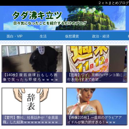
２ｃｈまとめブログ
面白・VIP
生活
仮想通貨
政治・経済
【140枚】腹 筋 崩 壊 お も し ろ 画
【悲報】ワイ、京都のパチンコ屋に
像 で 笑 っ た ら 即 寝 ろ ｗ ｗ ｗ ｗ
行きヤバすぎて絶望...
ｗ ｗ ｗ ｗ ｗ ｗ ｗ ｗ
【驚愕】弊社、社長以外が『全員退
【画像235枚】一昔前のグラビアア
職』した結果ｗｗｗｗｗｗｗｗｗｗ
イドルが魅力的すぎる！ｗｗｗ
ｗｗｗ