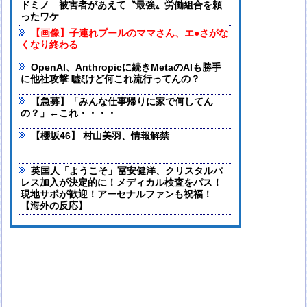
ドミノ 被害者があえて〝最強〟労働組合を頼
ったワケ
【画像】子連れプールのママさん、エ●さがな
くなり終わる
OpenAI、Anthropicに続きMetaのAIも勝手
に他社攻撃 嘘ξけど何これ流行ってんの？
【急募】「みんな仕事帰りに家で何してん
の？」←これ・・・・
【櫻坂46】 村山美羽、情報解禁
英国人「ようこそ」冨安健洋、クリスタルパ
レス加入が決定的に！メディカル検査をパス！
現地サポが歓迎！アーセナルファンも祝福！
【海外の反応】