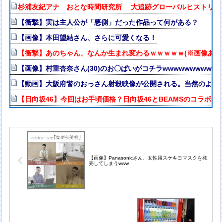
杉浦友紀アナ おとな時間研究所 大追跡グローバルヒストリー
【衝撃】実は主人公が「悪側」だった作品って何がある？
【画像】本田望結さん、さらに可愛くなる！
【衝撃】あのちゃん、なんか生まれ変わるｗｗｗｗｗ(※画像あり
【画像】村重杏奈さん(30)のお〇ぱいがコチラwwwwwwwwww
【動画】大阪府警のおっさん射殺映像が公開される。当然のよう
【日向坂46】今回はお手頃価格？日向坂46とBEAMSのコラボが
【画像】Panasonicさん、女性用スケキヨマスクを発
売してしまうwww