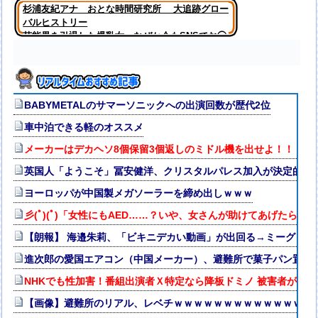
杉浦友紀アナ おとな時間研究所 大追跡グロー
バルヒストリー
芸能界を引退した爆乳女、なぜか今もSNSでお◯
ぱい画像を投稿！
BABYMETALのサマーソニックへの出演回数が歴代2位
車中泊できる軽のオススメ
メーカーはデカヘソ8個保留3個返しのミドル機を出せよ！！！！
英国人「ようこそ」冨安健洋、クリスタルパレス加入が決定的に
ヨーロッパが中国製メガソーラーを締め出しｗｗｗ
彡(ﾟ)(ﾟ)「女性にもAED……？いや、女さんが助けてあげたらえ
【朗報】 海邉朱莉、「ビキニデカい動画」が出回る→ミーグリが
進次郎の愛国エアコン（中国メーカー）、避難所で菓子パン置き場に
NHKでも性加害！番組出演者Ｘ特定なら降板ドミノ 被害者があえ
【画像】避難所のリアル、レベチｗｗｗｗｗｗｗｗｗｗｗｗｗｗ