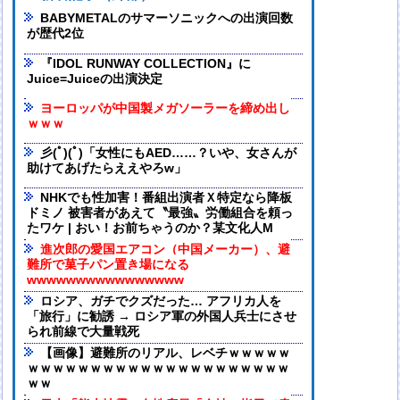
BABYMETALのサマーソニックへの出演回数
が歴代2位
『IDOL RUNWAY COLLECTION』に
Juice=Juiceの出演決定
ヨーロッパが中国製メガソーラーを締め出し
ｗｗｗ
彡(ﾟ)(ﾟ)「女性にもAED……？いや、女さんが
助けてあげたらええやろw」
NHKでも性加害！番組出演者Ｘ特定なら降板
ドミノ 被害者があえて〝最強〟労働組合を頼っ
たワケ | おい！お前ちゃうのか？某文化人M
進次郎の愛国エアコン（中国メーカー）、避
難所で菓子パン置き場になる
wwwwwwwwwwwwwwww
ロシア、ガチでクズだった… アフリカ人を
「旅行」に勧誘 → ロシア軍の外国人兵士にさせ
られ前線で大量戦死
【画像】避難所のリアル、レベチｗｗｗｗｗ
ｗｗｗｗｗｗｗｗｗｗｗｗｗｗｗｗｗｗｗｗｗ
ｗｗ