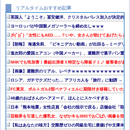
リアルタイムおすすめ記事
英国人「ようこそ」冨安健洋、クリスタルパレス加入が決定的に
ヨーロッパが中国製メガソーラーを締め出しｗｗｗ
彡(ﾟ)(ﾟ)「女性にもAED……？いや、女さんが助けてあげたらえ
【朗報】 海邉朱莉、「ビキニデカい動画」が出回る→ミーグリ
進次郎の愛国エアコン（中国メーカー）、避難所で菓子パン置き場に
NHKでも性加害！番組出演者Ｘ特定なら降板ドミノ 被害者があえ
【画像】避難所のリアル、レベチｗｗｗｗｗｗｗｗｗｗｗｗｗｗ
ロシア、ガチでクズだった… アフリカ人を「旅行」に勧誘 → 
FC東京、ポルトガル2部ペナフィエルに期限付き移籍していたM
48歳のおばさんのヘアヌード、ほんとにスケベすぎる
日本「熊本地震」女性店員「会社の指示で戻る」店舗会社「取材
芸能界を引退した爆乳女、なぜか今もSNSでお◯ぱい画像を投稿
【私はあなたの味方】交際歴ゼロの同級生宅に唐揚げや文庫本を2