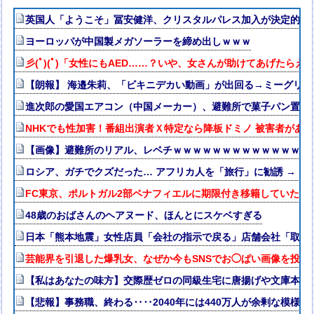
英国人「ようこそ」冨安健洋、クリスタルパレス加入が決定的に
ヨーロッパが中国製メガソーラーを締め出しｗｗｗ
彡(ﾟ)(ﾟ)「女性にもAED……？いや、女さんが助けてあげたらえ
【朗報】 海邉朱莉、「ビキニデカい動画」が出回る→ミーグリ
進次郎の愛国エアコン（中国メーカー）、避難所で菓子パン置き場に
NHKでも性加害！番組出演者Ｘ特定なら降板ドミノ 被害者があえ
【画像】避難所のリアル、レベチｗｗｗｗｗｗｗｗｗｗｗｗｗｗ
ロシア、ガチでクズだった… アフリカ人を「旅行」に勧誘 → 
FC東京、ポルトガル2部ペナフィエルに期限付き移籍していたM
48歳のおばさんのヘアヌード、ほんとにスケベすぎる
日本「熊本地震」女性店員「会社の指示で戻る」店舗会社「取材
芸能界を引退した爆乳女、なぜか今もSNSでお◯ぱい画像を投稿
【私はあなたの味方】交際歴ゼロの同級生宅に唐揚げや文庫本を2
【悲報】事務職、終わる‥‥2040年には440万人が余剰な模様