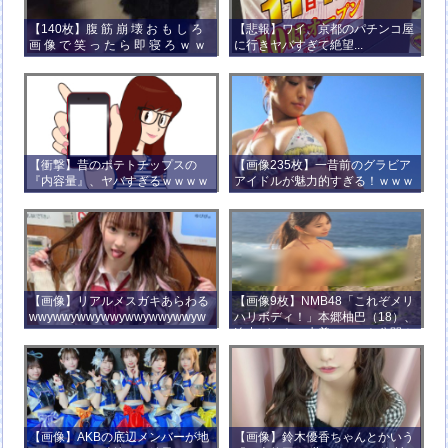
【140枚】腹 筋 崩 壊 お も し ろ
【悲報】ワイ、京都のパチンコ屋
画 像 で 笑 っ た ら 即 寝 ろ ｗ ｗ
に行きヤバすぎて絶望...
ｗ ｗ ｗ ｗ ｗ ｗ ｗ ｗ ｗ ｗ
【衝撃】昔のポテトチップスの
【画像235枚】一昔前のグラビア
『内容量』、ヤバすぎるｗｗｗｗ
アイドルが魅力的すぎる！ｗｗｗ
ｗｗｗｗ
【画像】リアルメスガキあらわる
【画像9枚】NMB48「これぞメリ
wwywwywwywwywwywwywwyw
ハリボディ！」本郷柚巴（18）、
wywwy
迫力バストの水着ショット公開！
【画像】AKBの底辺メンバーが地
【画像】鈴木優香ちゃんとかいう