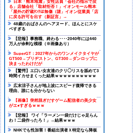
日本「熊本地震」女性店員「会社の指示で戻
る」店舗会社「取材拒否！」イオンモール熊本
「屋外の貯蔵ﾀﾝｸは無傷（謎」イオン従業員「店
に戻る許可を出す（新証言」→
48歳のおばさんのヘアヌード、ほんとにスケ
ベすぎる
【悲報】事務職、終わる‥‥2040年には440
万人が余剰な模様（※画像あり）
SuperGT：2027年からのワンメイクタイヤが
GT500→ブリヂストン、GT300→ダンロップに
決まったわけだが
【驚愕】エ口い女友達のクリ◯リスを舐めて3
時間イカせまくった結果ｗｗｗｗｗｗｗｗｗｗ
広末涼子さんが地上波にスピード復帰できる
理由、誰にも分からない
【画像】突然脱ぎだすゲーム配信者の美少女
がエ●すぎるｗｗｗ
【悲報】 ワイ「ラーメン一袋だけじゃ足らん
わ！二袋作ったろ！」→結果ｗｗｗ
NHKでも性加害！番組出演者Ｘ特定なら降板