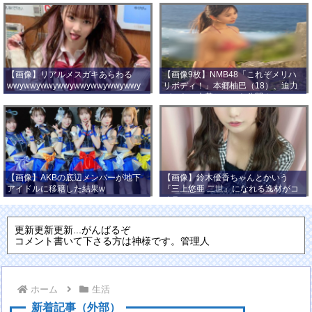
【画像】リアルメスガキあらわる
【画像9枚】NMB48「これぞメリハ
wwywwywwywwywwywwywwywwy
リボディ！」本郷柚巴（18）、迫力
wwy
バストの水着ショット公開！
【画像】AKBの底辺メンバーが地下
【画像】鈴木優香ちゃんとかいう
アイドルに移籍した結果w
『三上悠亜 二世』になれる逸材がコ
チラ
更新更新更新...がんばるぞ
コメント書いて下さる方は神様です。管理人
ホーム
生活
新着記事（外部）