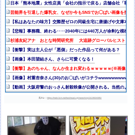
日本「熊本地震」女性店員「会社の指示で戻る」店舗会社「取材拒
芸能界を引退した爆乳女、なぜか今もSNSでお◯ぱい画像を投稿
【私はあなたの味方】交際歴ゼロの同級生宅に唐揚げや文庫本を2
【悲報】事務職、終わる‥‥2040年には440万人が余剰な模様（
杉浦友紀アナ おとな時間研究所 大追跡グローバルヒストリー
【衝撃】実は主人公が「悪側」だった作品って何がある？
【画像】本田望結さん、さらに可愛くなる！
【衝撃】あのちゃん、なんか生まれ変わるｗｗｗｗｗ(※画像あり
【画像】村重杏奈さん(30)のお〇ぱいがコチラwwwwwwwwwww
【動画】大阪府警のおっさん射殺映像が公開される。当然のよう
元スレ：
https://hebi.5ch.net/test/read.cgi/news4vip/1619654085/