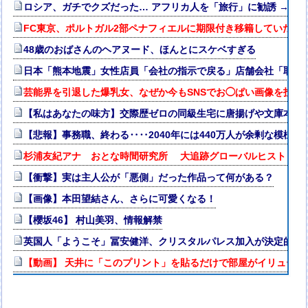
ロシア、ガチでクズだった… アフリカ人を「旅行」に勧誘 → 
FC東京、ポルトガル2部ペナフィエルに期限付き移籍していたM
48歳のおばさんのヘアヌード、ほんとにスケベすぎる
日本「熊本地震」女性店員「会社の指示で戻る」店舗会社「取材拒
芸能界を引退した爆乳女、なぜか今もSNSでお◯ぱい画像を投稿
【私はあなたの味方】交際歴ゼロの同級生宅に唐揚げや文庫本を2
【悲報】事務職、終わる‥‥2040年には440万人が余剰な模様（
杉浦友紀アナ おとな時間研究所 大追跡グローバルヒストリー
【衝撃】実は主人公が「悪側」だった作品って何がある？
【画像】本田望結さん、さらに可愛くなる！
【櫻坂46】 村山美羽、情報解禁
英国人「ようこそ」冨安健洋、クリスタルパレス加入が決定的に
【動画】 天井に「このプリント」を貼るだけで部屋がイリュージョ