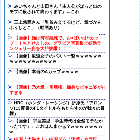
みいちゃんと山田さん「主人公がぽっと出の
モブに殺されて終わります」←これ
三上悠亜さん「乳首みえてるけど、気づかん
ふりしとこ」（動画あり）
【画像】顔は有村架純で、お●ぱいはHカッ
プ！！ちとせよしの、グラビア写真集で妖艶ラ
ンジェリー姿を大胆披露！！
【画像】坂道女子のバスト一覧ｗｗｗｗｗｗ
ｗｗｗｗｗｗwｗｗｗｗ
【画像】本当のAカップｗｗｗｗ
【画像】乃木坂・川﨑桜、細身なビキニ姿がH
すぎる
HRC（ホンダ・レーシング）折原氏「アロン
ソに3度目のF1タイトルをもたらすのが我々の目
標」
【画像】 宇垣美里「学生時代は全然モテなか
ったです」←これほんまかぁ？w w w w w w w
w
中国「大洪水！」中国ダム「決壊」地元民