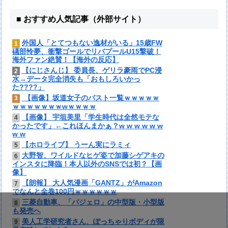
■ おすすめ人気記事（外部サイト）
外国人「とてつもない逸材がいる」15歳FW
1
礒部怜夢、衝撃ゴールでリバプールU15撃破！
海外ファン絶賛！【海外の反応】
【にじさんじ】 委員長、ゲリラ豪雨でPC浸
2
水→データ完全消失も「おもしろいかっ
た????」
【画像】坂道女子のバスト一覧ｗｗｗｗｗ
3
ｗｗｗｗｗｗｗwｗｗｗｗ
【画像】 宇垣美里「学生時代は全然モテな
4
かったです」←これほんまかぁ？w w w w w w
w w
【ホロライブ】 うーん実にラミィ
5
大野智、ワイルドなヒゲ姿で加藤シゲアキの
6
インスタに降臨！本人以外のSNSでは初？【画
像】
【朗報】 大人気漫画「GANTZ」がAmazon
7
でなんと全巻100円ｗｗｗｗｗｗ
三菱自動車、「パジェロ」の中型版・小型版
8
も発売へ
美人工学研究者さん、ぽっちゃりボディが限
9