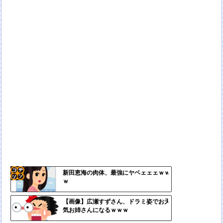
新田恵海の肉体、最強にヤベェェェｗｗ
ｗ
コテ
リン
【画像】広瀬すずさん、ドラミ姿でお天
気お姉さんになるｗｗｗ
- 固