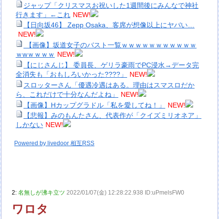
ジャップ「クリスマスお祝いした1週間後にみんなで神社
行きます」←これ
NEW!
【日向坂46】 Zepp Osaka、客席が想像以上にヤバい…
NEW!
【画像】坂道女子のバスト一覧ｗｗｗｗｗｗｗｗｗｗｗ
ｗwｗｗｗｗ
NEW!
【にじさんじ】 委員長、ゲリラ豪雨でPC浸水→データ完
全消失も「おもしろいかった????」
NEW!
スロッターさん「優遇冷遇はある。理由はスマスロだか
ら、これだけで十分なんだよね」
NEW!
【画像】Hカップグラドル「私を愛してね！」
NEW!
【悲報】みのもんたさん、代表作が「クイズミリオネア」
しかない
NEW!
Powered by livedoor 相互RSS
2:
名無しが沸キ立ツ
2022/01/07(金) 12:28:22.938 ID:uPmelsFW0
ワロタ