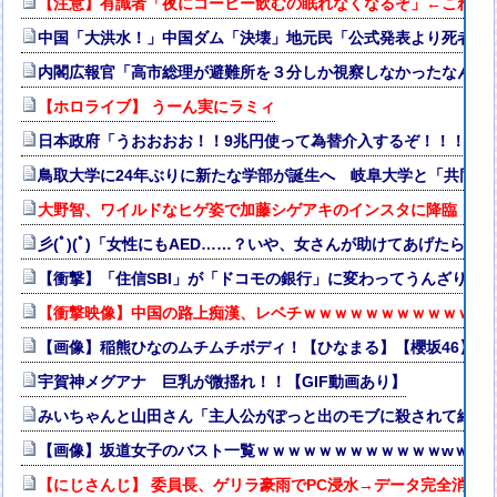
【注意】有識者「夜にコーヒー飲むの眠れなくなるぞ」←これ・
中国「大洪水！」中国ダム「決壊」地元民「公式発表より死者多い
内閣広報官「高市総理が避難所を３分しか視察しなかったなんてデ
【ホロライブ】 うーん実にラミィ
日本政府「うおおおお！！9兆円使って為替介入するぞ！！！」→結
鳥取大学に24年ぶりに新たな学部が誕生へ 岐阜大学と「共同
大野智、ワイルドなヒゲ姿で加藤シゲアキのインスタに降臨！本人
彡(ﾟ)(ﾟ)「女性にもAED……？いや、女さんが助けてあげたらえ
【衝撃】「住信SBI」が「ドコモの銀行」に変わってうんざりし
【衝撃映像】中国の路上痴漢、レベチｗｗｗｗｗｗｗｗｗｗｗｗ
【画像】稲熊ひなのムチムチボディ！【ひなまる】【櫻坂46】
宇賀神メグアナ 巨乳が微揺れ！！【GIF動画あり】
みいちゃんと山田さん「主人公がぽっと出のモブに殺されて終わ
【画像】坂道女子のバスト一覧ｗｗｗｗｗｗｗｗｗｗｗｗwｗｗ
【にじさんじ】 委員長、ゲリラ豪雨でPC浸水→データ完全消失も