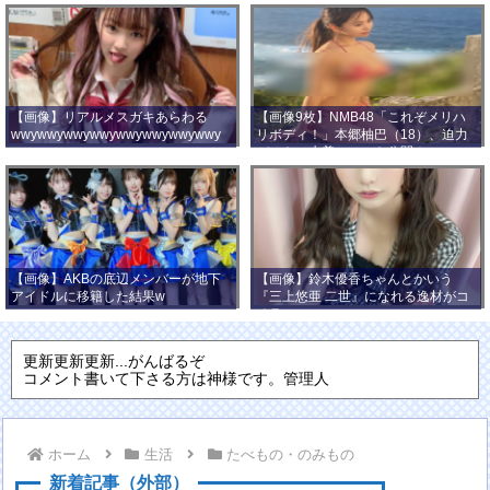
【画像】リアルメスガキあらわる
【画像9枚】NMB48「これぞメリハ
wwywwywwywwywwywwywwywwy
リボディ！」本郷柚巴（18）、迫力
wwy
バストの水着ショット公開！
【画像】AKBの底辺メンバーが地下
【画像】鈴木優香ちゃんとかいう
アイドルに移籍した結果w
『三上悠亜 二世』になれる逸材がコ
チラ
更新更新更新...がんばるぞ
コメント書いて下さる方は神様です。管理人
ホーム
生活
たべもの・のみもの
新着記事（外部）