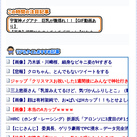
宇賀神メグアナ 巨乳が微揺れ！！【GIF動画あ
り】
【画像】稲熊ひなのムチムチボディ！【ひなま
る】【櫻坂46】
【画像】乃木坂・川﨑桜、細身なビキニ姿がHすぎる
【悲報】クロちゃん、とんでもないツイートをする
ジャップ「クリスマスお祝いした1週間後にみんなで神社行きま
三上悠亜さん「乳首みえてるけど、気づかんふりしとこ」（動画
【画像】顔は有村架純で、お●ぱいはHカップ！！ちとせよしの
【画像】本当のAカップｗｗｗｗ
HRC（ホンダ・レーシング）折原氏「アロンソに3度目のF1タ
【にじさんじ】 委員長、ゲリラ豪雨でPC浸水→データ完全消失も