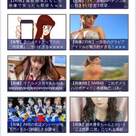
【140枚】腹 筋 崩 壊 お も し ろ
【悲報】ワイ、京都のパチンコ屋
画 像 で 笑 っ た ら 即 寝 ろ ｗ ｗ
に行きヤバすぎて絶望...
ｗ ｗ ｗ ｗ ｗ ｗ ｗ ｗ ｗ ｗ
【衝撃】昔のポテトチップスの
【画像235枚】一昔前のグラビア
『内容量』、ヤバすぎるｗｗｗｗ
アイドルが魅力的すぎる！ｗｗｗ
ｗｗｗｗ
【画像】リアルメスガキあらわる
【画像9枚】NMB48「これぞメリ
wwywwywwywwywwywwywwyw
ハリボディ！」本郷柚巴（18）、
wywwy
迫力バストの水着ショット公開！
【画像】AKBの底辺メンバーが地
【画像】鈴木優香ちゃんとかいう
下アイドルに移籍した結果w
『三上悠亜 二世』になれる逸材
がコチラ