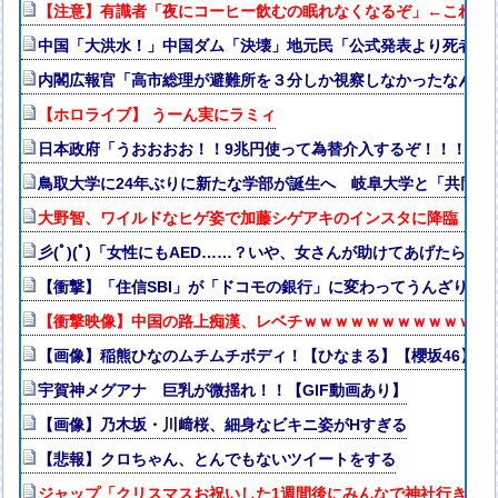
【注意】有識者「夜にコーヒー飲むの眠れなくなるぞ」←これ・
中国「大洪水！」中国ダム「決壊」地元民「公式発表より死者多い
内閣広報官「高市総理が避難所を３分しか視察しなかったなんてデ
【ホロライブ】 うーん実にラミィ
日本政府「うおおおお！！9兆円使って為替介入するぞ！！！」→結
鳥取大学に24年ぶりに新たな学部が誕生へ 岐阜大学と「共同
大野智、ワイルドなヒゲ姿で加藤シゲアキのインスタに降臨！本人
彡(ﾟ)(ﾟ)「女性にもAED……？いや、女さんが助けてあげたらえ
【衝撃】「住信SBI」が「ドコモの銀行」に変わってうんざりし
【衝撃映像】中国の路上痴漢、レベチｗｗｗｗｗｗｗｗｗｗｗｗ
【画像】稲熊ひなのムチムチボディ！【ひなまる】【櫻坂46】
宇賀神メグアナ 巨乳が微揺れ！！【GIF動画あり】
【画像】乃木坂・川﨑桜、細身なビキニ姿がHすぎる
【悲報】クロちゃん、とんでもないツイートをする
ジャップ「クリスマスお祝いした1週間後にみんなで神社行きま