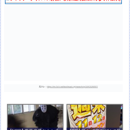
元スレ：
https://mi.5ch.net/test/read.cgi/news4vip/1641526057/