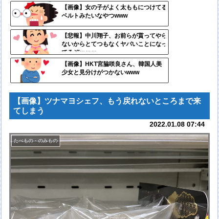
定リ
【画像】女の子がよく太ももにつけてる
ベルトみたいなやつwww
ンク
自動
【悲報】中川翔子、お前らが貰ってやら
ないからとてつもなくヤバいことになっ
更新
てるぞｗｗｗ
ツー
【画像】HKT宮脇咲良さん、韓国人美
少女と見分けがつかないwww
ル
【画像】ツナマヨシェフ、もう戻れないところまで来
てしまう
2022.01.08 07:44
たべもの・のみもの