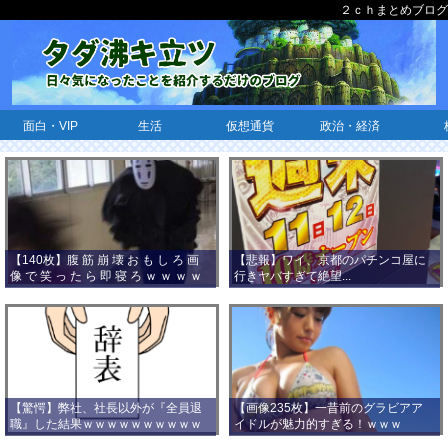
２ｃｈまとめブログ
面白・VIP
生活
仮想通貨
政治・経済
【140枚】腹 筋 崩 壊 お も し ろ 画
【悲報】ワイ、京都のパチンコ屋に
像 で 笑 っ た ら 即 寝 ろ ｗ ｗ ｗ ｗ
行きヤバすぎて絶望...
ｗ ｗ ｗ ｗ ｗ ｗ ｗ ｗ
【驚愕】弊社、社長以外が『全員退
【画像235枚】一昔前のグラビアア
職』した結果ｗｗｗｗｗｗｗｗｗｗ
イドルが魅力的すぎる！ｗｗｗ
ｗｗｗ