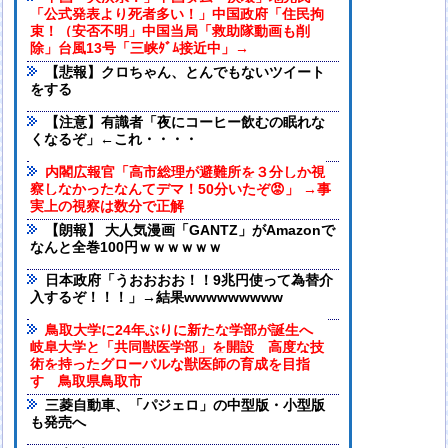
「公式発表より死者多い！」中国政府「住民拘
束！（安否不明」中国当局「救助隊動画も削
除」台風13号「三峡ﾀﾞﾑ接近中」→
【悲報】クロちゃん、とんでもないツイート
をする
【注意】有識者「夜にコーヒー飲むの眠れな
くなるぞ」←これ・・・・
内閣広報官「高市総理が避難所を３分しか視
察しなかったなんてデマ！50分いたぞ😡」 →事
実上の視察は数分で正解
【朗報】 大人気漫画「GANTZ」がAmazonで
なんと全巻100円ｗｗｗｗｗｗ
日本政府「うおおおお！！9兆円使って為替介
入するぞ！！！」→結果wwwwwwwww
鳥取大学に24年ぶりに新たな学部が誕生へ
岐阜大学と「共同獣医学部」を開設 高度な技
術を持ったグローバルな獣医師の育成を目指
す 鳥取県鳥取市
三菱自動車、「パジェロ」の中型版・小型版
も発売へ