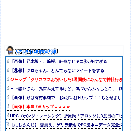
【画像】乃木坂・川﨑桜、細身なビキニ姿がHすぎる
【悲報】クロちゃん、とんでもないツイートをする
ジャップ「クリスマスお祝いした1週間後にみんなで神社行きま
三上悠亜さん「乳首みえてるけど、気づかんふりしとこ」（動画
【画像】顔は有村架純で、お●ぱいはHカップ！！ちとせよしの
【画像】本当のAカップｗｗｗｗ
HRC（ホンダ・レーシング）折原氏「アロンソに3度目のF1タ
【にじさんじ】 委員長、ゲリラ豪雨でPC浸水→データ完全消失も