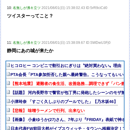
10:
名無しが沸キ立ツ
2021/08/01(日) 15:38:02.43 ID:5rR9ciCd0
ツイスターってこと？
11:
名無しが沸キ立ツ
2021/08/01(日) 15:38:09.67 ID:SWDwU3Fj0
静岡にあの城が来たか
ヒコロヒー コンビニで割引おにぎりは〝絶対買わない〟理由
PTA会長「PTA参加拒否した親へ最終警告。こうなってもいい？
【熊本地震】 避難者の食生活、改善急務…調理できず「パン飽
【話題】 河内長野市で警官が包丁男に発砲したシーンのモザ無
小津玲奈 「すごく久しぶりのプールでした」【乃木坂46】
【悲報】 味噌ラーメンで行列、出来ない
【画像】 小倉ゆうか(27)さん、7年ぶり『FRIDAY』表紙で神ボ
日本代表FW前田大然がイプスウィッチ・タウンへ移籍決定！プ