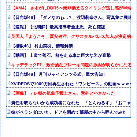
【AM4】 さすがにDDR5へ乗り換えるタイミング逃し感が半端な
【日向坂46】 「ダメなのぉ...？」渡辺莉奈さん、写真集に興味津
【速報】【北朝鮮】最高指導者金正恩、死亡確認
英国人「ようこそ」冨安健洋、クリスタルパレス加入が決定的に
【櫻坂46】 村山美羽、情報解禁
【動画】 山道で落石。前を走る車に巨大な岩が直撃
キャデラックF1、致命的なブレーキ問題の原因が明らかになる
【日向坂46】 月刊ジャイアンツ公式、重大告知！
XVIDEOSで1000万回再生された「ワンピース」の動画ｗｗｗｗ
【画像】 テレ朝の気象予報士さん、意外と小さかった
責任を取らないから成功者になれた…「とんねるず」「おニャン
彼がベランダにいた。ドアを閉めて部屋の中から呼んでみた → 