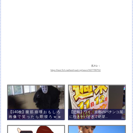
元スレ：
https://itest.5ch.net/test/read.cgi/news/1627799751/
【140枚】腹 筋 崩 壊 お も し ろ
【悲報】ワイ、京都のパチンコ屋
画 像 で 笑 っ た ら 即 寝 ろ ｗ ｗ
に行きヤバすぎて絶望...
ｗ ｗ ｗ ｗ ｗ ｗ ｗ ｗ ｗ ｗ