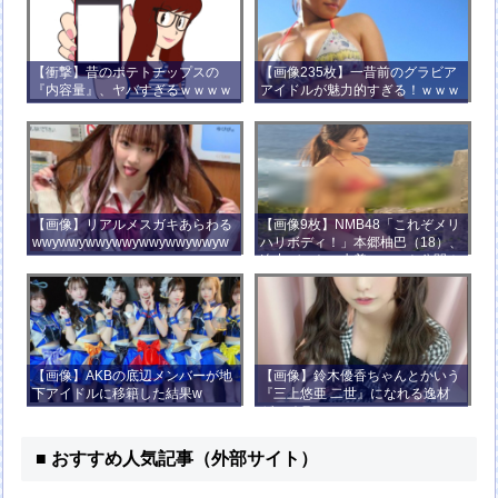
【衝撃】昔のポテトチップスの
【画像235枚】一昔前のグラビア
『内容量』、ヤバすぎるｗｗｗｗ
アイドルが魅力的すぎる！ｗｗｗ
ｗｗｗｗ
【画像】リアルメスガキあらわる
【画像9枚】NMB48「これぞメリ
wwywwywwywwywwywwywwyw
ハリボディ！」本郷柚巴（18）、
wywwy
迫力バストの水着ショット公開！
【画像】AKBの底辺メンバーが地
【画像】鈴木優香ちゃんとかいう
下アイドルに移籍した結果w
『三上悠亜 二世』になれる逸材
がコチラ
■ おすすめ人気記事（外部サイト）