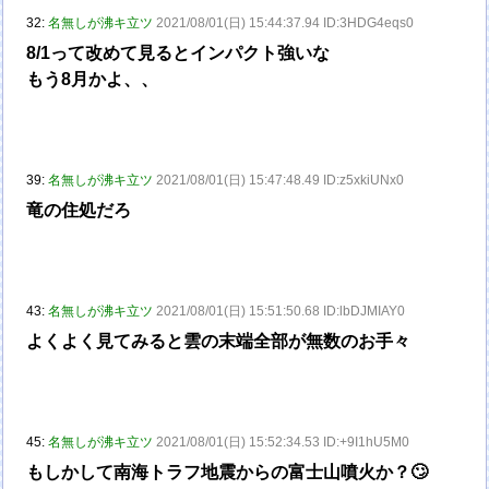
32:
名無しが沸キ立ツ
2021/08/01(日) 15:44:37.94 ID:3HDG4eqs0
8/1って改めて見るとインパクト強いな
もう8月かよ、、
39:
名無しが沸キ立ツ
2021/08/01(日) 15:47:48.49 ID:z5xkiUNx0
竜の住処だろ
43:
名無しが沸キ立ツ
2021/08/01(日) 15:51:50.68 ID:lbDJMIAY0
よくよく見てみると雲の末端全部が無数のお手々
45:
名無しが沸キ立ツ
2021/08/01(日) 15:52:34.53 ID:+9I1hU5M0
もしかして南海トラフ地震からの富士山噴火か？🙄