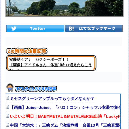
安藤萌々アナ セクシーポーズ！！
【画像】アイドルさん「体重10キロ増えたらこう
なった」
ミセスグリーンアップルってもうダメなんか？
【画像】Juice=Juice、「ハロ！コン」シャッフル衣装で集合写
いよいよ明日！BABYMETAL＆METALVERSE出演「LuckyFes
中国「大洪水！」三峡ダム「決壊危機」台風13号「三峡直撃確定