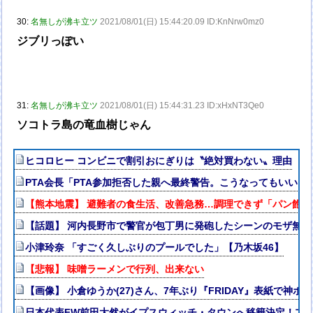
30:
名無しが沸キ立ツ
2021/08/01(日) 15:44:20.09 ID:KnNrw0mz0
ジブリっぽい
31:
名無しが沸キ立ツ
2021/08/01(日) 15:44:31.23 ID:xHxNT3Qe0
ソコトラ島の竜血樹じゃん
ヒコロヒー コンビニで割引おにぎりは〝絶対買わない〟理由
PTA会長「PTA参加拒否した親へ最終警告。こうなってもいい？
【熊本地震】 避難者の食生活、改善急務…調理できず「パン飽
【話題】 河内長野市で警官が包丁男に発砲したシーンのモザ無
小津玲奈 「すごく久しぶりのプールでした」【乃木坂46】
【悲報】 味噌ラーメンで行列、出来ない
【画像】 小倉ゆうか(27)さん、7年ぶり『FRIDAY』表紙で神ボ
日本代表FW前田大然がイプスウィッチ・タウンへ移籍決定！プ