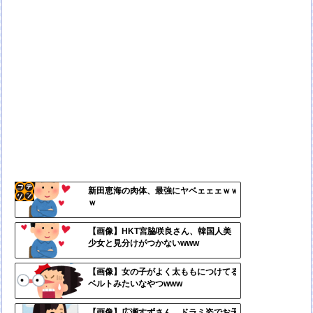
新田恵海の肉体、最強にヤベェェェｗｗ
ｗ
コテ
リン
【画像】HKT宮脇咲良さん、韓国人美
少女と見分けがつかないwww
- 固
定リ
【画像】女の子がよく太ももにつけてる
ベルトみたいなやつwww
ンク
自動
【画像】広瀬すずさん、ドラミ姿でお天