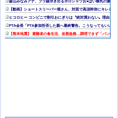
森山みなみアナ、ブラ線浮き出るポロシャツお●ぱい横乳の膨ら
【動画】ショートスリーパー堀さん、対面で高須幹弥にキレる ←
ヒコロヒー コンビニで割引おにぎりは〝絶対買わない〟理由
PTA会長「PTA参加拒否した親へ最終警告。こうなってもいい？
【熊本地震】 避難者の食生活、改善急務…調理できず「パン飽き