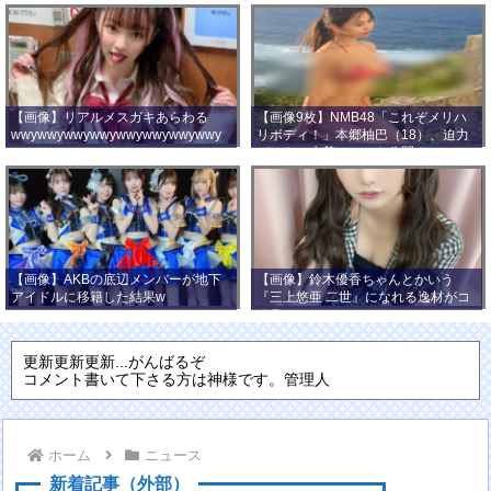
【画像】リアルメスガキあらわる
【画像9枚】NMB48「これぞメリハ
wwywwywwywwywwywwywwywwy
リボディ！」本郷柚巴（18）、迫力
wwy
バストの水着ショット公開！
【画像】AKBの底辺メンバーが地下
【画像】鈴木優香ちゃんとかいう
アイドルに移籍した結果w
『三上悠亜 二世』になれる逸材がコ
チラ
更新更新更新...がんばるぞ
コメント書いて下さる方は神様です。管理人
ホーム
ニュース
新着記事（外部）