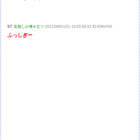
57:
名無しが沸キ立ツ
2021/08/01(日) 16:05:09.81 ID:iEf8zrFj0
ふっしぎー