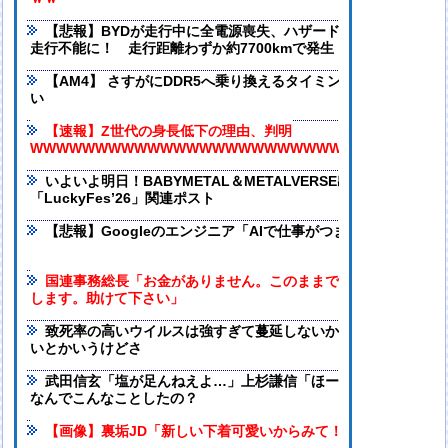
【悲報】BYDが走行中に全電源喪失、ハザードも点かず道路上
走行不能に！ 走行距離わずか約7700kmで発生
【AM4】 さすがにDDR5へ乗り換えるタイミング逃し感が半端
い
【速報】Z世代の身長低下の理由、判明
WWWWWWWWWWWWWWWWWWWWWWWWWWWWWWWW
いよいよ明日！BABYMETAL＆METALVERSE出演
「LuckyFes’26」関連ポスト
【悲報】Googleのエンジニア「AIで仕事がつまらなくなった」
国連事務総長「お金がありません。このままでは国連が完全崩
します。助けて下さい」
致死率の高いウイルスは強すぎて蔓延しないから人類は滅亡し
いとかいうけどさ
武田信玄「塩が足んねえよ…」上杉謙信「ほーいw(塩を送る)」
なんでこんなことしたの？
【画像】裏垢JD「新しい下着可愛いからみて！」www