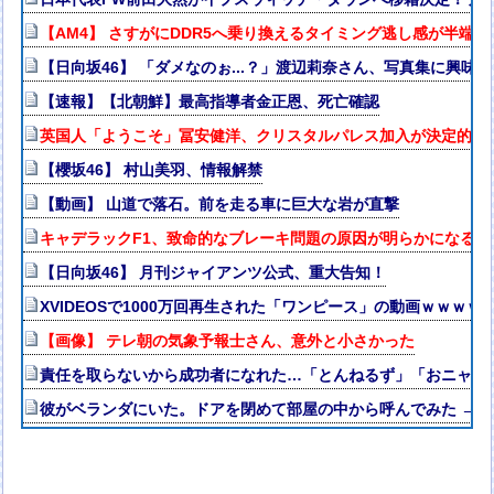
【AM4】 さすがにDDR5へ乗り換えるタイミング逃し感が半端な
【日向坂46】 「ダメなのぉ...？」渡辺莉奈さん、写真集に興味津
【速報】【北朝鮮】最高指導者金正恩、死亡確認
英国人「ようこそ」冨安健洋、クリスタルパレス加入が決定的に
【櫻坂46】 村山美羽、情報解禁
【動画】 山道で落石。前を走る車に巨大な岩が直撃
キャデラックF1、致命的なブレーキ問題の原因が明らかになる
【日向坂46】 月刊ジャイアンツ公式、重大告知！
XVIDEOSで1000万回再生された「ワンピース」の動画ｗｗｗｗ
【画像】 テレ朝の気象予報士さん、意外と小さかった
責任を取らないから成功者になれた…「とんねるず」「おニャン
彼がベランダにいた。ドアを閉めて部屋の中から呼んでみた → 