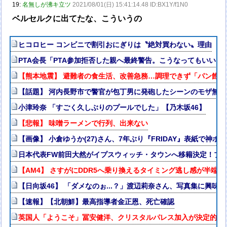
19:
名無しが沸キ立ツ
2021/08/01(日) 15:41:14.48 ID:BX1Y/f1N0
ベルセルクに出てたな、こういうの
ヒコロヒー コンビニで割引おにぎりは〝絶対買わない〟理由
PTA会長「PTA参加拒否した親へ最終警告。こうなってもいい？
【熊本地震】 避難者の食生活、改善急務…調理できず「パン飽
【話題】 河内長野市で警官が包丁男に発砲したシーンのモザ無
小津玲奈 「すごく久しぶりのプールでした」【乃木坂46】
【悲報】 味噌ラーメンで行列、出来ない
【画像】 小倉ゆうか(27)さん、7年ぶり『FRIDAY』表紙で神ボ
日本代表FW前田大然がイプスウィッチ・タウンへ移籍決定！プ
【AM4】 さすがにDDR5へ乗り換えるタイミング逃し感が半端な
【日向坂46】 「ダメなのぉ...？」渡辺莉奈さん、写真集に興味津
【速報】【北朝鮮】最高指導者金正恩、死亡確認
英国人「ようこそ」冨安健洋、クリスタルパレス加入が決定的に