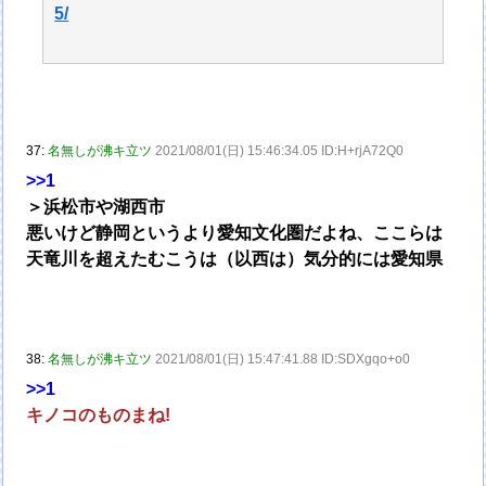
5/
37:
名無しが沸キ立ツ
2021/08/01(日) 15:46:34.05 ID:H+rjA72Q0
>>1
＞浜松市や湖西市
悪いけど静岡というより愛知文化圏だよね、ここらは
天竜川を超えたむこうは（以西は）気分的には愛知県
38:
名無しが沸キ立ツ
2021/08/01(日) 15:47:41.88 ID:SDXgqo+o0
>>1
キノコのものまね!