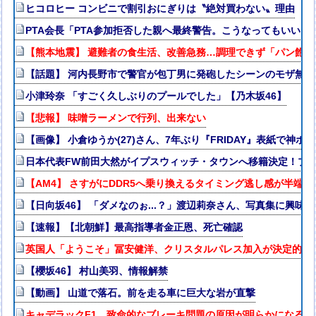
ヒコロヒー コンビニで割引おにぎりは〝絶対買わない〟理由
PTA会長「PTA参加拒否した親へ最終警告。こうなってもいい？
【熊本地震】 避難者の食生活、改善急務…調理できず「パン飽
【話題】 河内長野市で警官が包丁男に発砲したシーンのモザ無
小津玲奈 「すごく久しぶりのプールでした」【乃木坂46】
【悲報】 味噌ラーメンで行列、出来ない
【画像】 小倉ゆうか(27)さん、7年ぶり『FRIDAY』表紙で神ボ
日本代表FW前田大然がイプスウィッチ・タウンへ移籍決定！プ
【AM4】 さすがにDDR5へ乗り換えるタイミング逃し感が半端な
【日向坂46】 「ダメなのぉ...？」渡辺莉奈さん、写真集に興味津
【速報】【北朝鮮】最高指導者金正恩、死亡確認
英国人「ようこそ」冨安健洋、クリスタルパレス加入が決定的に
【櫻坂46】 村山美羽、情報解禁
【動画】 山道で落石。前を走る車に巨大な岩が直撃
キャデラックF1、致命的なブレーキ問題の原因が明らかになる