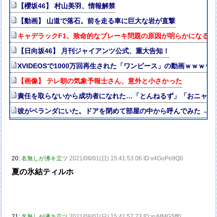
【櫻坂46】 村山美羽、情報解禁
【動画】 山道で落石。前を走る車に巨大な岩が直撃
キャデラックF1、致命的なブレーキ問題の原因が明らかになる
【日向坂46】 月刊ジャイアンツ公式、重大告知！
XVIDEOSで1000万回再生された「ワンピース」の動画ｗｗｗｗ
【画像】 テレ朝の気象予報士さん、意外と小さかった
責任を取らないから成功者になれた…「とんねるず」「おニャン
彼がベランダにいた。ドアを閉めて部屋の中から呼んでみた → 
20:
名無しが沸キ立ツ
2021/08/01(日) 15:41:53.06 ID:v4GoPo9Q0
夏の氷結ティルホ
21:
名無しが沸キ立ツ
2021/08/01(日) 15:41:57.73 ID:xuMMGSff0