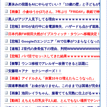
夏休みの宿題をAIにやらせていい？「13歳の壁」と子どもが賢く
【画像】 小倉ゆうか(27)さん、7年ぶり『FRIDAY』表紙で神ボ
黒人がアジア人見下してる理由ｗｗｗｗｗｗｗｗｗｗｗｗｗｗｗ
【悲報】BYDが走行中に全電源喪失、ハザードも点かず道路上で走
日本代表FW前田大然がイプスウィッチ・タウンへ移籍決定！プ
【悲報】Googleのエンジニア「AIで仕事がつまらなくなった」
【速報】Z世代の身長低下の理由、判明WWWWWWWWWWWWW
【悲報】パパ活でセッ○スしてきた結果ｗｗｗｗｗｗｗｗwwww
【衝撃】ウンコ移植でアレルギー改善できると話題に
安藤萌々アナ セクシーポーズ！！
【画像】アイドルさん「体重10キロ増えたらこうなった」
国連事務総長「お金がありません。このままでは国連が完全崩壊
【画像】池田レイラちゃん、服着てても完熟に仕上がるｗｗｗｗ
【動画】えちえち巨乳女子2人組、とんでもない場所でナンパされて