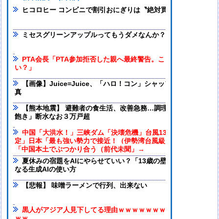
ヒコロヒー コンビニで割引おにぎりは〝絶対買わない〟理由
ミセスグリーンアップルってもうダメなんか？
PTA会長「PTA参加拒否した親へ最終警告。こうなってもい
い？」
【画像】Juice=Juice、「ハロ！コン」シャッフル衣装で集合
真
【熊本地震】 避難者の食生活、改善急務…調理できず「パン飽
飽き」断水なお３万戸超
中国「大洪水！」三峡ダム「決壊危機」台風13号「三峡直撃確
定」日本「最も強い勢力で接近！（伊勢湾台風級」台風13号と15
「中国本土でぶつかり合う（前代未聞」→
夏休みの宿題をAIにやらせていい？「13歳の壁」と子どもが賢
なる生成AIの使い方
【悲報】 味噌ラーメンで行列、出来ない
黒人がアジア人見下してる理由ｗｗｗｗｗｗｗｗｗｗｗｗｗｗ
ｗｗ