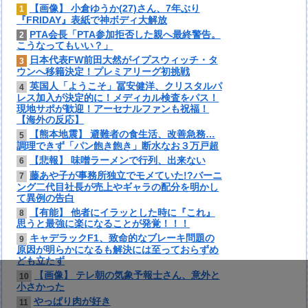
【画像】 小倉ゆうか(27)さん、7年ぶり
1
『FRIDAY』表紙で神ボディ大解放
PTA会長「PTA参加拒否した親へ最終警告。
2
こうなってもいい？」
日本代表FW前田大然がイプスウィッチ・タ
3
ウンへ移籍決定！プレミアリーグ初挑戦
英国人「ようこそ」冨安健洋、クリスタルパ
4
レス加入が決定的に！メディカル検査をパス！
現地サポが歓迎！アーセナルファンも祝福！
【海外の反応】
【熊本地震】 避難者の食生活、改善急務…
5
調理できず「パン飽き飽き」断水なお３万戸超
【悲報】 味噌ラーメンで行列、出来ない
6
藤あや子が事務所独立でモメていた!?バーニ
7
ング二代目社長が売上やギャラの配分を明かし
て異例の告白
【有能】 他者にイラッとした時に『これ』
8
思うと最強に楽になることが発覚！！！
キャデラックF1、致命的なブレーキ問題の
9
原因が明らかになるも解決には至っておらずめ
ども立たず
【画像】 テレ朝の気象予報士さん、意外と
10
小さかった
やっぱり肉が好き
11