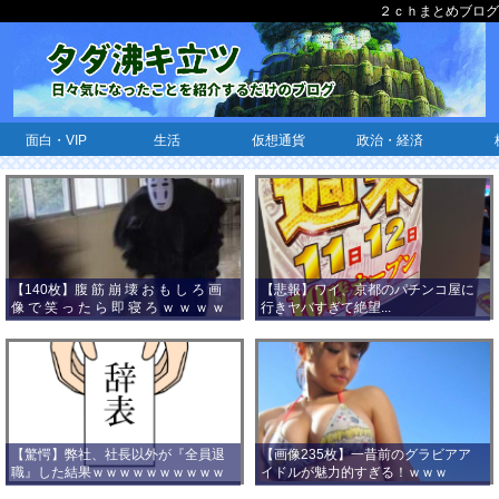
２ｃｈまとめブログ
面白・VIP
生活
仮想通貨
政治・経済
【140枚】腹 筋 崩 壊 お も し ろ 画
【悲報】ワイ、京都のパチンコ屋に
像 で 笑 っ た ら 即 寝 ろ ｗ ｗ ｗ ｗ
行きヤバすぎて絶望...
ｗ ｗ ｗ ｗ ｗ ｗ ｗ ｗ
【驚愕】弊社、社長以外が『全員退
【画像235枚】一昔前のグラビアア
職』した結果ｗｗｗｗｗｗｗｗｗｗ
イドルが魅力的すぎる！ｗｗｗ
ｗｗｗ