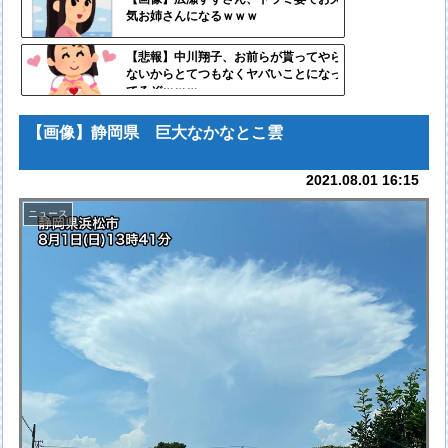
気お姉さんになるｗｗｗ
更新
ツー
【悲報】中川翔子、お前らが貰ってやら
ないからとてつもなくヤバいことになっ
ル
てるぞｗｗｗ
【画像】静岡県 巨大なかなとこ雲
2021.08.01 16:15
ニュース