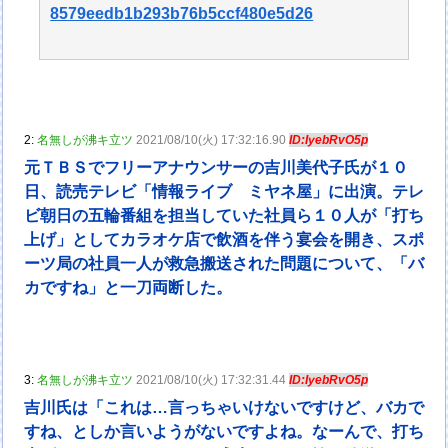
8579eedb1b293b76b5ccf480e5d26
2:
名無しが沸キ立ツ
2021/08/10(火) 17:32:16.90
ID:IyebRvO5p
元ＴＢＳでフリーアナウンサーの吉川美代子氏が１０
日、読売テレビ「情報ライブ ミヤネ屋」に出演。テレ
ビ朝日の五輪番組を担当していた社員ら１０人が「打ち
上げ」としてカラオケ店で飲酒を伴う宴会を開き、スポ
ーツ局の社員一人が救急搬送された問題について、「バ
カですね」と一刀両断した。
3:
名無しが沸キ立ツ
2021/08/10(火) 17:32:31.44
ID:IyebRvO5p
吉川氏は「これは…言っちゃいけないですけど、バカで
すね、としか言いようがないですよね。なーんで、打ち