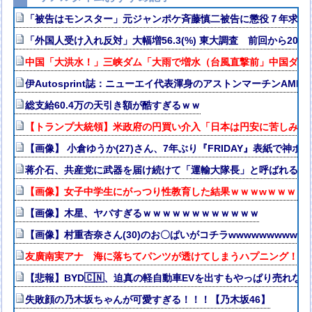
「被告はモンスター」元ジャンポケ斉藤慎二被告に懲役７年求刑
「外国人受け入れ反対」大幅増56.3(%) 東大調査 前回から20
中国「大洪水！」三峡ダム「大雨で増水（台風直撃前」中国ダム
伊Autosprint誌：ニューエイ代表渾身のアストンマーチンAM
総支給60.4万の天引き額が酷すぎるｗｗ
【トランプ大統領】米政府の円買い介入「日本は円安に苦しみ助
【画像】 小倉ゆうか(27)さん、7年ぶり『FRIDAY』表紙で神ボ
蒋介石、共産党に武器を届け続けて「運輸大隊長」と呼ばれる
【画像】女子中学生にがっつり性教育した結果ｗｗｗwｗｗｗｗ
【画像】木星、ヤバすぎるｗｗｗｗｗｗｗｗｗｗｗｗ
【画像】村重杏奈さん(30)のお〇ぱいがコチラwwwwwwwwww
友廣南実アナ 海に落ちてパンツが透けてしまうハプニング！！【
【悲報】BYD🇨🇳、迫真の軽自動車EVを出すもやっぱり売れない
失敗顔の乃木坂ちゃんが可愛すぎる！！！【乃木坂46】