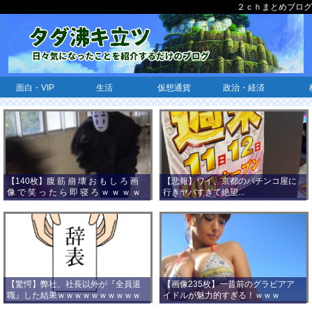
２ｃｈまとめブログ
面白・VIP
生活
仮想通貨
政治・経済
【140枚】腹 筋 崩 壊 お も し ろ 画
【悲報】ワイ、京都のパチンコ屋に
像 で 笑 っ た ら 即 寝 ろ ｗ ｗ ｗ ｗ
行きヤバすぎて絶望...
ｗ ｗ ｗ ｗ ｗ ｗ ｗ ｗ
【驚愕】弊社、社長以外が『全員退
【画像235枚】一昔前のグラビアア
職』した結果ｗｗｗｗｗｗｗｗｗｗ
イドルが魅力的すぎる！ｗｗｗ
ｗｗｗ