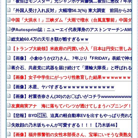
「被告はモンスター」元ジャンポケ斉藤慎二被告に懲役７年求刑
「外国人受け入れ反対」大幅増56.3(%) 東大調査 前回から20
中国「大洪水！」三峡ダム「大雨で増水（台風直撃前」中国ダム
伊Autosprint誌：ニューエイ代表渾身のアストンマーチンAM
総支給60.4万の天引き額が酷すぎるｗｗ
【トランプ大統領】米政府の円買い介入「日本は円安に苦しみ助
【画像】 小倉ゆうか(27)さん、7年ぶり『FRIDAY』表紙で神ボ
蒋介石、共産党に武器を届け続けて「運輸大隊長」と呼ばれる
【画像】女子中学生にがっつり性教育した結果ｗｗｗwｗｗｗｗ
【画像】木星、ヤバすぎるｗｗｗｗｗｗｗｗｗｗｗｗ
【画像】村重杏奈さん(30)のお〇ぱいがコチラwwwwwwwwww
友廣南実アナ 海に落ちてパンツが透けてしまうハプニング！！【
【悲報】BYD🇨🇳、迫真の軽自動車EVを出すもやっぱり売れない
失敗顔の乃木坂ちゃんが可愛すぎる！！！【乃木坂46】
【画像】福井県警初の女性本部長さん、宝塚にいそうな美熟女だ