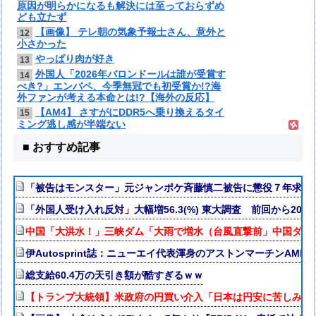
原因が明らかになるも解決には至っておらずめ
ども立たず
【画像】 テレ朝の気象予報士さん、意外と
12
小さかった
やっぱり肉が好き
13
外国人「2026年バロンドールは誰が受賞す
14
べき?」エンバペ、今季無冠でも初受賞か!?海
外ファンが考える本命とは!?【海外の反応】
【AM4】 さすがにDDR5へ乗り換えるタイ
15
ミング逃し感が半端ない
■ おすすめ記事
「被告はモンスター」元ジャンポケ斉藤慎二被告に懲役７年求刑
「外国人受け入れ反対」大幅増56.3(%) 東大調査 前回から20
中国「大洪水！」三峡ダム「大雨で増水（台風直撃前」中国ダム
伊Autosprint誌：ニューエイ代表渾身のアストンマーチンAM
総支給60.4万の天引き額が酷すぎるｗｗ
【トランプ大統領】米政府の円買い介入「日本は円安に苦しみ助