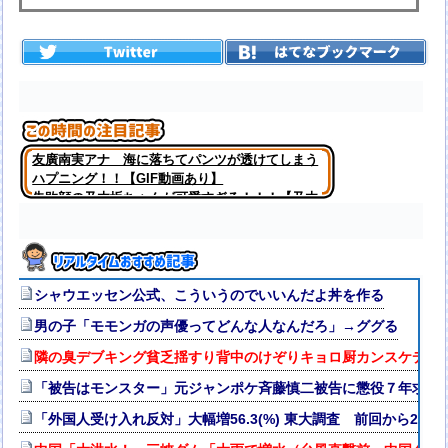
友廣南実アナ 海に落ちてパンツが透けてしまう
ハプニング！！【GIF動画あり】
失敗顔の乃木坂ちゃんが可愛すぎる！！！【乃木
坂46】
シャウエッセン公式、こういうのでいいんだよ丼を作る
男の子「モモンガの声優ってどんな人なんだろ」→ググる
隣の臭デブキング貧乏揺すり背中のけぞりキョロ厨カンスケデブ
「被告はモンスター」元ジャンポケ斉藤慎二被告に懲役７年求刑
「外国人受け入れ反対」大幅増56.3(%) 東大調査 前回から20