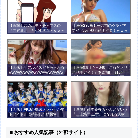
【衝撃】昔のポテトチップスの
【画像235枚】一昔前のグラビア
『内容量』、ヤバすぎるｗｗｗｗ
アイドルが魅力的すぎる！ｗｗｗ
ｗｗｗｗ
【画像】リアルメスガキあらわる
【画像9枚】NMB48「これぞメリ
wwywwywwywwywwywwywwyw
ハリボディ！」本郷柚巴（18）、
wywwy
迫力バストの水着ショット公開！
【画像】AKBの底辺メンバーが地
【画像】鈴木優香ちゃんとかいう
下アイドルに移籍した結果w
『三上悠亜 二世』になれる逸材
がコチラ
■ おすすめ人気記事（外部サイト）