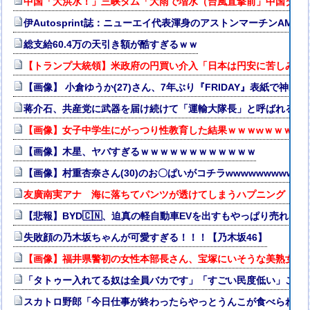
中国「大洪水！」三峡ダム「大雨で増水（台風直撃前」中国ダム
伊Autosprint誌：ニューエイ代表渾身のアストンマーチンAM
総支給60.4万の天引き額が酷すぎるｗｗ
【トランプ大統領】米政府の円買い介入「日本は円安に苦しみ助
【画像】 小倉ゆうか(27)さん、7年ぶり『FRIDAY』表紙で神ボ
蒋介石、共産党に武器を届け続けて「運輸大隊長」と呼ばれる
【画像】女子中学生にがっつり性教育した結果ｗｗｗwｗｗｗｗ
【画像】木星、ヤバすぎるｗｗｗｗｗｗｗｗｗｗｗｗ
【画像】村重杏奈さん(30)のお〇ぱいがコチラwwwwwwwwwww
友廣南実アナ 海に落ちてパンツが透けてしまうハプニング！！【
【悲報】BYD🇨🇳、迫真の軽自動車EVを出すもやっぱり売れない
失敗顔の乃木坂ちゃんが可愛すぎる！！！【乃木坂46】
【画像】福井県警初の女性本部長さん、宝塚にいそうな美熟女だ
「タトゥー入れてる奴は全員バカです」「すごい民度低い」この道23
スカトロ野郎「今日仕事が終わったらやっとうんこが食べられる