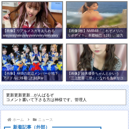
【画像】リアルメスガキあらわる
【画像9枚】NMB48「これぞメリハ
wwywwywwywwywwywwywwywwy
リボディ！」本郷柚巴（18）、迫力
wwy
バストの水着ショット公開！
【画像】AKBの底辺メンバーが地下
【画像】鈴木優香ちゃんとかいう
アイドルに移籍した結果w
『三上悠亜 二世』になれる逸材がコ
チラ
更新更新更新...がんばるぞ
コメント書いて下さる方は神様です。管理人
ホーム
ニュース
新着記事（外部）