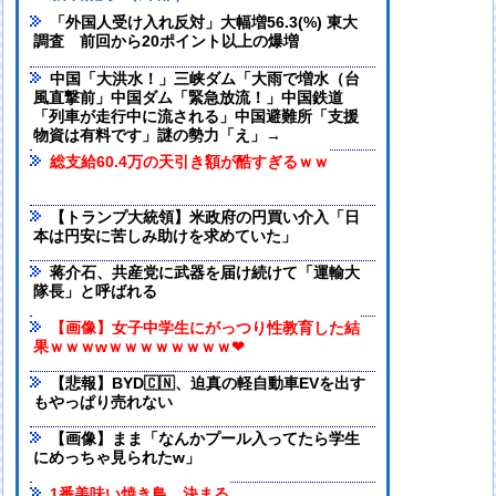
「外国人受け入れ反対」大幅増56.3(%) 東大
調査 前回から20ポイント以上の爆増
中国「大洪水！」三峡ダム「大雨で増水（台
風直撃前」中国ダム「緊急放流！」中国鉄道
「列車が走行中に流される」中国避難所「支援
物資は有料です」謎の勢力「え」→
総支給60.4万の天引き額が酷すぎるｗｗ
【トランプ大統領】米政府の円買い介入「日
本は円安に苦しみ助けを求めていた」
蒋介石、共産党に武器を届け続けて「運輸大
隊長」と呼ばれる
【画像】女子中学生にがっつり性教育した結
果ｗｗｗwｗｗｗｗｗｗｗｗ❤
【悲報】BYD🇨🇳、迫真の軽自動車EVを出す
もやっぱり売れない
【画像】まま「なんかプール入ってたら学生
にめっちゃ見られたw」
1番美味い焼き鳥、決まる