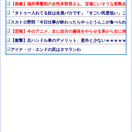
【画像】福井県警初の女性本部長さん、宝塚にいそうな美熟女だ
「タトゥー入れてる奴は全員バカです」「すごい民度低い」この道23
スカトロ野郎「今日仕事が終わったらやっとうんこが食べられる
【悲報】今のアニメ、女に自分の趣味をやらせる系から女に池沼
【衝撃】左ハンドル車のデメリット、意外と少ないｗｗｗｗｗ
アイナ・ジ・エンドの尻はタマランわ