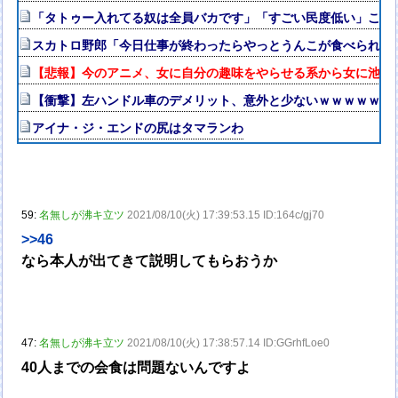
「タトゥー入れてる奴は全員バカです」「すごい民度低い」この道23
スカトロ野郎「今日仕事が終わったらやっとうんこが食べられる
【悲報】今のアニメ、女に自分の趣味をやらせる系から女に池沼
【衝撃】左ハンドル車のデメリット、意外と少ないｗｗｗｗｗ
アイナ・ジ・エンドの尻はタマランわ
59:
名無しが沸キ立ツ
2021/08/10(火) 17:39:53.15 ID:164c/gj70
>>46
なら本人が出てきて説明してもらおうか
47:
名無しが沸キ立ツ
2021/08/10(火) 17:38:57.14 ID:GGrhfLoe0
40人までの会食は問題ないんですよ