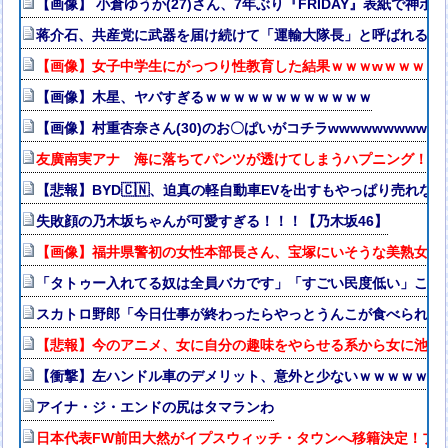
【画像】 小倉ゆうか(27)さん、7年ぶり『FRIDAY』表紙で神ボ
蒋介石、共産党に武器を届け続けて「運輸大隊長」と呼ばれる
【画像】女子中学生にがっつり性教育した結果ｗｗｗwｗｗｗｗ
【画像】木星、ヤバすぎるｗｗｗｗｗｗｗｗｗｗｗｗ
【画像】村重杏奈さん(30)のお〇ぱいがコチラwwwwwwwwww
友廣南実アナ 海に落ちてパンツが透けてしまうハプニング！！【
【悲報】BYD🇨🇳、迫真の軽自動車EVを出すもやっぱり売れない
失敗顔の乃木坂ちゃんが可愛すぎる！！！【乃木坂46】
【画像】福井県警初の女性本部長さん、宝塚にいそうな美熟女だ
「タトゥー入れてる奴は全員バカです」「すごい民度低い」この道23
スカトロ野郎「今日仕事が終わったらやっとうんこが食べられる
【悲報】今のアニメ、女に自分の趣味をやらせる系から女に池沼
【衝撃】左ハンドル車のデメリット、意外と少ないｗｗｗｗｗ
アイナ・ジ・エンドの尻はタマランわ
日本代表FW前田大然がイプスウィッチ・タウンへ移籍決定！プ