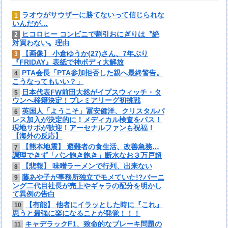
ラオウがサウザーに勝てないって信じられな
1
いんだが…
ヒコロヒー コンビニで割引おにぎりは〝絶
2
対買わない〟理由
【画像】 小倉ゆうか(27)さん、7年ぶり
3
『FRIDAY』表紙で神ボディ大解放
PTA会長「PTA参加拒否した親へ最終警告。
4
こうなってもいい？」
日本代表FW前田大然がイプスウィッチ・タ
5
ウンへ移籍決定！プレミアリーグ初挑戦
英国人「ようこそ」冨安健洋、クリスタルパ
6
レス加入が決定的に！メディカル検査をパス！
現地サポが歓迎！アーセナルファンも祝福！
【海外の反応】
【熊本地震】 避難者の食生活、改善急務…
7
調理できず「パン飽き飽き」断水なお３万戸超
【悲報】 味噌ラーメンで行列、出来ない
8
藤あや子が事務所独立でモメていた!?バーニ
9
ング二代目社長が売上やギャラの配分を明かし
て異例の告白
【有能】 他者にイラッとした時に『これ』
10
思うと最強に楽になることが発覚！！！
キャデラックF1、致命的なブレーキ問題の
11