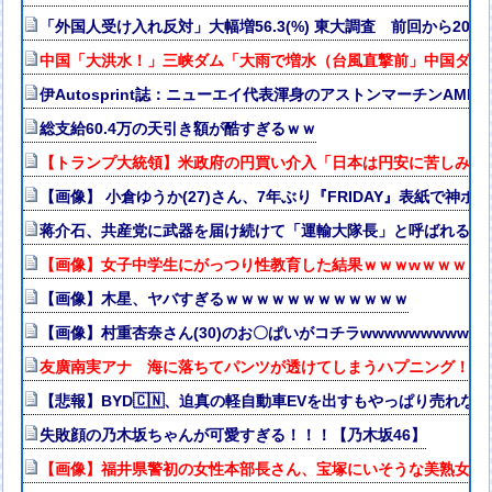
「外国人受け入れ反対」大幅増56.3(%) 東大調査 前回から20
中国「大洪水！」三峡ダム「大雨で増水（台風直撃前」中国ダム
伊Autosprint誌：ニューエイ代表渾身のアストンマーチンAM
総支給60.4万の天引き額が酷すぎるｗｗ
【トランプ大統領】米政府の円買い介入「日本は円安に苦しみ助
【画像】 小倉ゆうか(27)さん、7年ぶり『FRIDAY』表紙で神ボ
蒋介石、共産党に武器を届け続けて「運輸大隊長」と呼ばれる
【画像】女子中学生にがっつり性教育した結果ｗｗｗwｗｗｗｗ
【画像】木星、ヤバすぎるｗｗｗｗｗｗｗｗｗｗｗｗ
【画像】村重杏奈さん(30)のお〇ぱいがコチラwwwwwwwwww
友廣南実アナ 海に落ちてパンツが透けてしまうハプニング！！【
【悲報】BYD🇨🇳、迫真の軽自動車EVを出すもやっぱり売れない
失敗顔の乃木坂ちゃんが可愛すぎる！！！【乃木坂46】
【画像】福井県警初の女性本部長さん、宝塚にいそうな美熟女だ