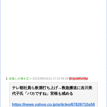
1:
名無しが沸キ立ツ
2021/08/10(火) 17:31:59.28
ID:IyebRvO5p
テレ朝社員ら飲酒打ち上げ→救急搬送に吉川美
代子氏「バカですね」宮根も戒める
https://news.yahoo.co.jp/articles/67826710a58