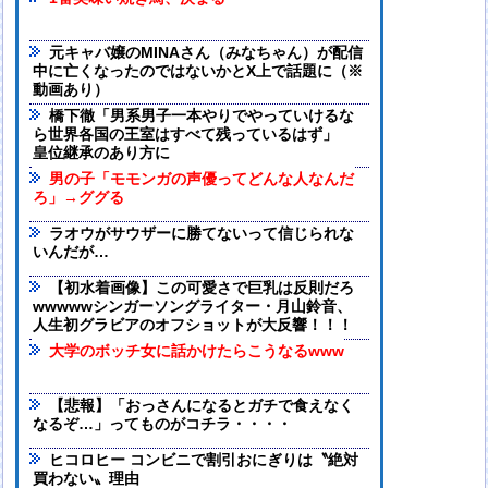
元キャバ嬢のMINAさん（みなちゃん）が配信
中に亡くなったのではないかとX上で話題に（※
動画あり）
橋下徹「男系男子一本やりでやっていけるな
ら世界各国の王室はすべて残っているはず」
皇位継承のあり方に
男の子「モモンガの声優ってどんな人なんだ
ろ」→ググる
ラオウがサウザーに勝てないって信じられな
いんだが…
【初水着画像】この可愛さで巨乳は反則だろ
wwwwwシンガーソングライター・月山鈴音、
人生初グラビアのオフショットが大反響！！！
大学のボッチ女に話かけたらこうなるwww
【悲報】「おっさんになるとガチで食えなく
なるぞ…」ってものがコチラ・・・・
ヒコロヒー コンビニで割引おにぎりは〝絶対
買わない〟理由