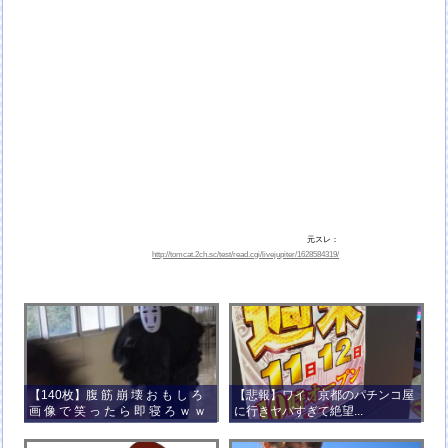
元スレ：
http://tomcat.2ch.sc/test/read.cgi/livejupiter/1628584319/
【140枚】腹 筋 崩 壊 お も し ろ
【悲報】ワイ、京都のパチンコ屋
画 像 で 笑 っ た ら 即 寝 ろ ｗ ｗ
に行きヤバすぎて絶望...
ｗ ｗ ｗ ｗ ｗ ｗ ｗ ｗ ｗ ｗ