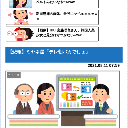
ベルトみたいなやつwww
ンク
自動
新田恵海の肉体、最強にヤベェェェｗｗ
ｗ
更新
ツー
【画像】HKT宮脇咲良さん、韓国人美
少女と見分けがつかないwww
ル
【悲報】ミヤネ屋「テレ朝バカでしょ」
2021.08.11 07:59
ニュース