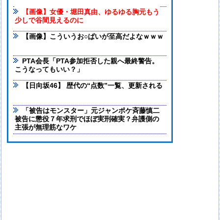
【画像】女優・堀田真由、ゆるゆる胸元もう
少しで谷間見えるのに
【画像】こういうお○ぱいが至高だよなｗｗｗ
PTA会長「PTA参加拒否した親へ最終警告。
こうなってもいい？」
【日向坂46】 歴代の“点数”一覧、更新される
「被告はモンスター」元ジャンポケ斉藤慎二
被告に懲役７年求刑でほぼ実刑確実？弁護側の
主張が無理筋なワケ