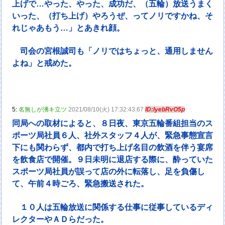
上げで…やった、やった、成功だ、（五輪）放送うまく
いった、（打ち上げ）やろうぜ、ってノリですかね、そ
れじゃあもう…」とあきれ顔。
司会の宮根誠司も「ノリではちょっと、通用しません
よね」と戒めた。
5:
名無しが沸キ立ツ
2021/08/10(火) 17:32:43.67
ID:IyebRvO5p
同局への取材によると、８日夜、東京五輪番組担当のス
ポーツ局社員６人、社外スタッフ４人が、緊急事態宣言
下にも関わらず、都内で打ち上げ名目の飲酒を伴う宴席
を飲食店で開催。９日未明に退店する際に、酔っていた
スポーツ局社員が誤って店の外に転落し、足を負傷し
て、午前４時ごろ、緊急搬送された。
１０人は五輪放送に関係する仕事に従事しているディ
レクターやＡＤらだった。