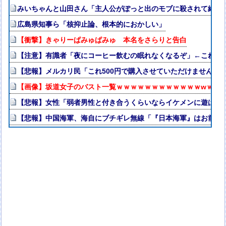
みいちゃんと山田さん「主人公がぽっと出のモブに殺されて終わ
広島県知事ら「核抑止論、根本的におかしい」
【衝撃】きゃりーぱみゅぱみゅ 本名をさらりと告白
【注意】有識者「夜にコーヒー飲むの眠れなくなるぞ」←これ・
【悲報】メルカリ民「これ500円で購入させていただけませんか
【画像】坂道女子のバスト一覧ｗｗｗｗｗｗｗｗｗｗｗｗwｗｗ
【悲報】女性「弱者男性と付き合うくらいならイケメンに遊ばれた
【悲報】中国海軍、海自にブチギレ無線「『日本海軍』はお前た