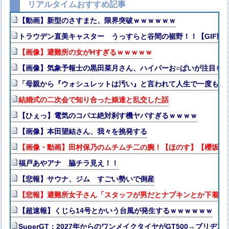
リアルタイムおすすめ記事
【動画】新型のさすまた、限界突破ｗｗｗｗｗｗ
トラウデン直美キャスター うっすらと谷間の裾野！！【GIF動
【画像】避難所の女がHすぎるｗｗｗｗｗ
【画像】気象予報士の黒田菜月さん、ハイパーお○ぱいが注目を
「母親から『ウォシュレットは汚い』と言われて人生で一度も使
結婚式の二次会で知り合った娘達と乱交した話
【ひぇっ】電気のコバエ絶対刹す機ヤバすぎるｗｗｗｗ
【画像】本田望結さん、我々を挑発する
【画像・動画】田村保乃のムチムチ二の腕！【ほのす】【櫻坂46
福戸あやアナ 脇チラ見え！！
【悲報】サウナ、ジム すごい勢いで倒産
【悲報】避難所女子さん「スタッフが男だとナプキンとか下着と
【超速報】くじら14号とかいう台風が発生するｗｗｗｗｗｗ
SuperGT：2027年からのワンメイクタイヤがGT500→ブリヂ