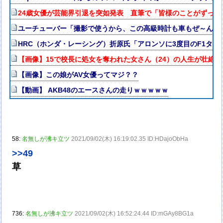
24歳女優が芸能界引退を突如発表 直筆で「皆様のことがずっと
ユーチューバー「撮影で使うから、この高級時計も車もぜ～んぶ
HRC（ホンダ・レーシング）折原氏「アロンソに3度目のF1タ
【画像】15で校長に処女を奪われた女さん（24）の人生が壮絶w
【画像】この娘がAV女優ってマジ？？
【動画】 AKB48のエースさんの走りｗｗｗｗｗ
58:
名無しが沸キ立ツ
2021/09/02(木) 16:19:02.35 ID:HDajoObHa
>>49
草
736:
名無しが沸キ立ツ
2021/09/02(木) 16:52:24.44 ID:mGAy8BG1a