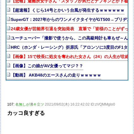
【悲報】避難所女子さん「スタッフが男だとナプキンとか下着と
【超速報】くじら14号とかいう台風が発生するｗｗｗｗｗｗ
SuperGT：2027年からのワンメイクタイヤがGT500→ブリヂ
24歳女優が芸能界引退を突如発表 直筆で「皆様のことがずっと
ユーチューバー「撮影で使うから、この高級時計も車もぜ～んぶ
HRC（ホンダ・レーシング）折原氏「アロンソに3度目のF1タ
【画像】15で校長に処女を奪われた女さん（24）の人生が壮絶w
【画像】この娘がAV女優ってマジ？？
【動画】 AKB48のエースさんの走りｗｗｗｗｗ
107:
名無しが沸キ立ツ
2021/09/02(木) 16:22:42.02 ID:zVQMMgIo0
カッコ良すぎる