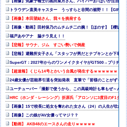
【画像】気象予報士の黒田菜月さん、ハイパーお○ぱいが注目を
トラウデン直美キャスター うっすらと谷間の裾野！！【GIF動
【画像】本田望結さん、我々を挑発する
【画像・動画】田村保乃のムチムチ二の腕！【ほのす】【櫻坂46
福戸あやアナ 脇チラ見え！！
【悲報】サウナ、ジム すごい勢いで倒産
【悲報】避難所女子さん「スタッフが男だとナプキンとか下着と
SuperGT：2027年からのワンメイクタイヤがGT500→ブリヂ
【超速報】くじら14号とかいう台風が発生するｗｗｗｗｗｗ
24歳女優が芸能界引退を突如発表 直筆で「皆様のことがずっと
ユーチューバー「撮影で使うから、この高級時計も車もぜ～んぶ
HRC（ホンダ・レーシング）折原氏「アロンソに3度目のF1タ
【画像】15で校長に処女を奪われた女さん（24）の人生が壮絶w
【画像】この娘がAV女優ってマジ？？
【動画】 AKB48のエースさんの走りｗｗｗｗｗ