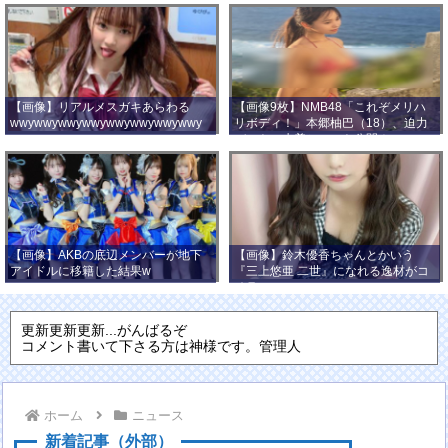
【画像】リアルメスガキあらわる
【画像9枚】NMB48「これぞメリハ
wwywwywwywwywwywwywwywwy
リボディ！」本郷柚巴（18）、迫力
wwy
バストの水着ショット公開！
【画像】AKBの底辺メンバーが地下
【画像】鈴木優香ちゃんとかいう
アイドルに移籍した結果w
『三上悠亜 二世』になれる逸材がコ
チラ
更新更新更新...がんばるぞ
コメント書いて下さる方は神様です。管理人
ホーム
ニュース
新着記事（外部）