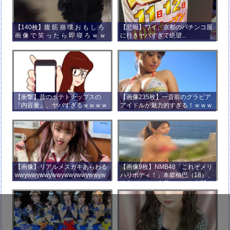
【140枚】腹 筋 崩 壊 お も し ろ
【悲報】ワイ、京都のパチンコ屋
画 像 で 笑 っ た ら 即 寝 ろ ｗ ｗ
に行きヤバすぎて絶望...
ｗ ｗ ｗ ｗ ｗ ｗ ｗ ｗ ｗ ｗ
【衝撃】昔のポテトチップスの
【画像235枚】一昔前のグラビア
『内容量』、ヤバすぎるｗｗｗｗ
アイドルが魅力的すぎる！ｗｗｗ
ｗｗｗｗ
【画像】リアルメスガキあらわる
【画像9枚】NMB48「これぞメリ
wwywwywwywwywwywwywwyw
ハリボディ！」本郷柚巴（18）、
wywwy
迫力バストの水着ショット公開！