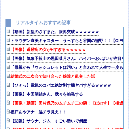
リアルタイムおすすめ記事
【動画】新型のさすまた、限界突破ｗｗｗｗｗｗ
トラウデン直美キャスター うっすらと谷間の裾野！！【GIF動
【画像】避難所の女がHすぎるｗｗｗｗｗ
【画像】気象予報士の黒田菜月さん、ハイパーお○ぱいが注目を
「母親から『ウォシュレットは汚い』と言われて人生で一度も使
結婚式の二次会で知り合った娘達と乱交した話
【ひぇっ】電気のコバエ絶対刹す機ヤバすぎるｗｗｗｗ
【画像】本田望結さん、我々を挑発する
【画像・動画】田村保乃のムチムチ二の腕！【ほのす】【櫻坂46
福戸あやアナ 脇チラ見え！！
【悲報】サウナ、ジム すごい勢いで倒産