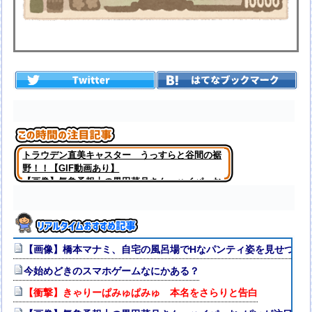
トラウデン直美キャスター うっすらと谷間の裾
野！！【GIF動画あり】
【画像】気象予報士の黒田菜月さん、ハイパーお
○ぱいが注目を浴びてしまうｗｗｗｗｗ
【画像】橋本マナミ、自宅の風呂場でHなパンティ姿を見せつけ
今始めどきのスマホゲームなにかある？
【衝撃】きゃりーぱみゅぱみゅ 本名をさらりと告白