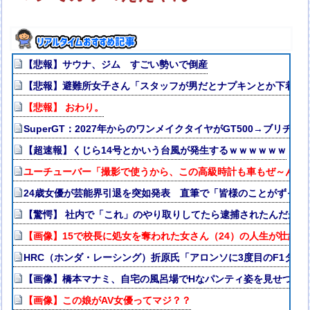
【悲報】サウナ、ジム すごい勢いで倒産
【悲報】避難所女子さん「スタッフが男だとナプキンとか下着と
【悲報】 おわり。
SuperGT：2027年からのワンメイクタイヤがGT500→ブリヂ
【超速報】くじら14号とかいう台風が発生するｗｗｗｗｗｗ
ユーチューバー「撮影で使うから、この高級時計も車もぜ～んぶ
24歳女優が芸能界引退を突如発表 直筆で「皆様のことがずっと
【驚愕】 社内で「これ」のやり取りしてたら逮捕されたんだがｗ
【画像】15で校長に処女を奪われた女さん（24）の人生が壮絶w
HRC（ホンダ・レーシング）折原氏「アロンソに3度目のF1タ
【画像】橋本マナミ、自宅の風呂場でHなパンティ姿を見せつけ
【画像】この娘がAV女優ってマジ？？