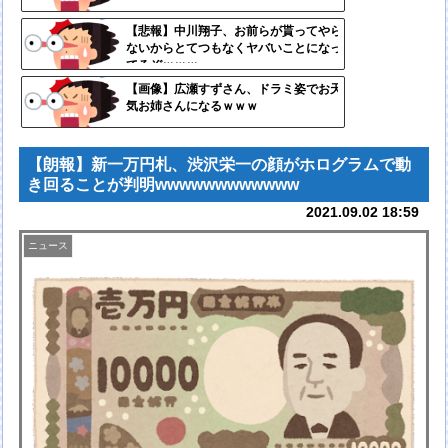
自動
【悲報】中川翔子、お前らが貰ってやら
ないからとてつもなくヤバいことになっ
更新
てるぞｗｗｗ
ツー
【画像】広瀬すずさん、ドラミ姿でお天
気お姉さんになるｗｗｗ
ル
【朗報】新一万円札、渋沢栄一の顔がホログラムで動
き回ることが判明wwwwwwwwwwww
2021.09.02 18:59
ニュース