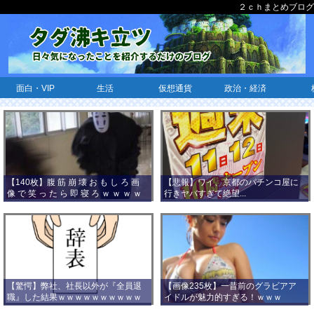
２ｃｈまとめブログ
面白・VIP
生活
仮想通貨
政治・経済
【140枚】腹 筋 崩 壊 お も し ろ 画
【悲報】ワイ、京都のパチンコ屋に
像 で 笑 っ た ら 即 寝 ろ ｗ ｗ ｗ ｗ
行きヤバすぎて絶望...
ｗ ｗ ｗ ｗ ｗ ｗ ｗ ｗ
【驚愕】弊社、社長以外が『全員退
【画像235枚】一昔前のグラビアア
職』した結果ｗｗｗｗｗｗｗｗｗｗ
イドルが魅力的すぎる！ｗｗｗ
ｗｗｗ