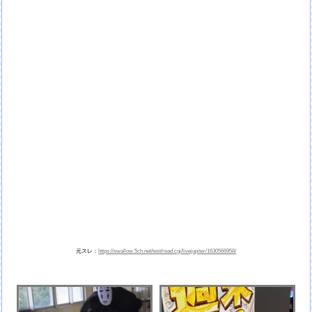
元スレ：
https://swallow.5ch.net/test/read.cgi/livejupiter/1630566958/