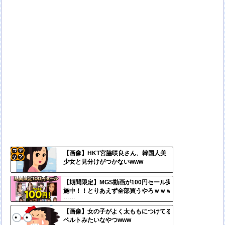
【画像】HKT宮脇咲良さん、韓国人美
少女と見分けがつかないwww
コテ
リン
【期間限定】MGS動画が100円セール実
施中！！とりあえず全部買うやろｗｗｗ
- 固
ｗｗ
定リ
【画像】女の子がよく太ももにつけてる
ベルトみたいなやつwww
ンク