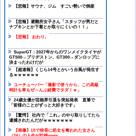
【悲報】サウナ、ジム すごい勢いで倒産
【悲報】避難所女子さん「スタッフが男だと
ナプキンとか下着とか取りにくいの！！」
【悲報】 おわり。
SuperGT：2027年からのワンメイクタイヤが
GT500→ブリヂストン、GT300→ダンロップに
決まったわけだが
【超速報】くじら14号とかいう台風が発生す
るｗｗｗｗｗｗ
ユーチューバー「撮影で使うから、この高級
時計も車もぜ～んぶ経費でタダ！ｗ」
24歳女優が芸能界引退を突如発表 直筆で
「皆様のことがずっと大好きです」
【驚愕】 社内で「これ」のやり取りしてたら
逮捕されたんだがｗｗｗｗｗｗｗ
【画像】15で校長に処女を奪われた女さん
（24）の人生が壮絶www