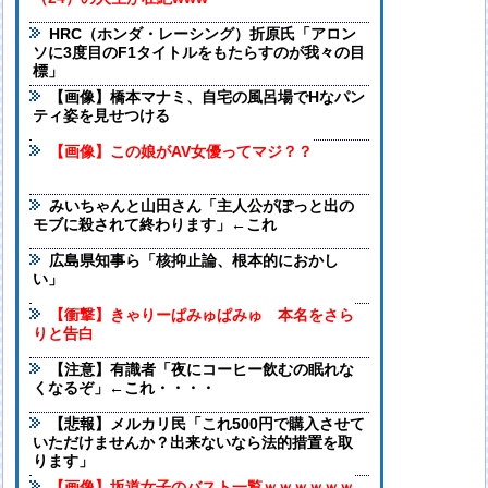
HRC（ホンダ・レーシング）折原氏「アロン
ソに3度目のF1タイトルをもたらすのが我々の目
標」
【画像】橋本マナミ、自宅の風呂場でHなパン
ティ姿を見せつける
【画像】この娘がAV女優ってマジ？？
みいちゃんと山田さん「主人公がぽっと出の
モブに殺されて終わります」←これ
広島県知事ら「核抑止論、根本的におかし
い」
【衝撃】きゃりーぱみゅぱみゅ 本名をさら
りと告白
【注意】有識者「夜にコーヒー飲むの眠れな
くなるぞ」←これ・・・・
【悲報】メルカリ民「これ500円で購入させて
いただけませんか？出来ないなら法的措置を取
ります」