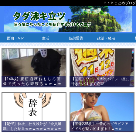
２ｃｈまとめブログ
面白・VIP
生活
仮想通貨
政治・経済
【140枚】腹 筋 崩 壊 お も し ろ 画
【悲報】ワイ、京都のパチンコ屋に
像 で 笑 っ た ら 即 寝 ろ ｗ ｗ ｗ ｗ
行きヤバすぎて絶望...
ｗ ｗ ｗ ｗ ｗ ｗ ｗ ｗ
【驚愕】弊社、社長以外が『全員退
【画像235枚】一昔前のグラビアア
職』した結果ｗｗｗｗｗｗｗｗｗｗ
イドルが魅力的すぎる！ｗｗｗ
ｗｗｗ