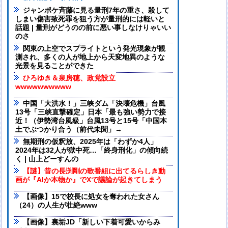
ジャンポケ斉藤に見る量刑7年の重さ、殺して
しまい傷害致死罪を狙う方が量刑的には軽いと
話題 | 量刑がどうのの前に悪い事しなけりゃいい
のさ
関東の上空でスプライトという発光現象が観
測され、多くの人が地上から天変地異のような
光景を見ることができた
ひろゆき＆泉房穂、政党設立
wwwwwwwwww
中国「大洪水！」三峡ダム「決壊危機」台風
13号「三峡直撃確定」日本「最も強い勢力で接
近！（伊勢湾台風級」台風13号と15号「中国本
土でぶつかり合う（前代未聞」→
無期刑の仮釈放、2025年は「わずか4人」
2024年は32人が獄中死…「終身刑化」の傾向続
く | 山上どーすんの
【謎】昔の長渕剛の歌番組に出てるらしき動
画が『AIか本物か』でXで議論が起きてしまう
【画像】15で校長に処女を奪われた女さん
（24）の人生が壮絶www
【画像】裏垢JD「新しい下着可愛いからみ