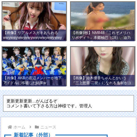
【画像】リアルメスガキあらわる
【画像9枚】NMB48「これぞメリハ
wwywwywwywwywwywwywwywwy
リボディ！」本郷柚巴（18）、迫力
wwy
バストの水着ショット公開！
【画像】AKBの底辺メンバーが地下
【画像】鈴木優香ちゃんとかいう
アイドルに移籍した結果w
『三上悠亜 二世』になれる逸材がコ
チラ
更新更新更新...がんばるぞ
コメント書いて下さる方は神様です。管理人
ホーム
ニュース
新着記事（外部）