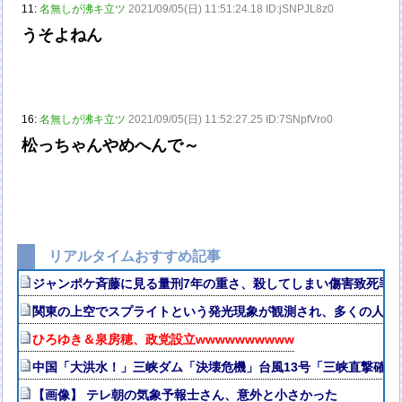
11:
名無しが沸キ立ツ
2021/09/05(日) 11:51:24.18 ID:jSNPJL8z0
うそよねん
16:
名無しが沸キ立ツ
2021/09/05(日) 11:52:27.25 ID:7SNpfVro0
松っちゃんやめへんで～
リアルタイムおすすめ記事
ジャンポケ斉藤に見る量刑7年の重さ、殺してしまい傷害致死罪を
関東の上空でスプライトという発光現象が観測され、多くの人が
ひろゆき＆泉房穂、政党設立wwwwwwwwww
中国「大洪水！」三峡ダム「決壊危機」台風13号「三峡直撃確定
【画像】 テレ朝の気象予報士さん、意外と小さかった