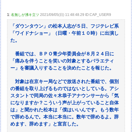
1:
名無しが沸キ立ツ
2021/09/05(日) 11:48:48.29 ID:CAP_USER9
「ダウンタウン」の松本人志が５日、フジテレビ系
「ワイドナショー」（日曜・午前１０時）に出演し
た。
番組では、ＢＰＯ青少年委員会が８月２４日に
「痛みを伴うことを笑いの対象とするバラエティ
ー」を審議入りすることを決めたことを報じた。
対象は在京キー局などで放送された番組で、個別
の番組を取り上げるものではないとしている。アシ
スタントで同局の佐々木恭子アナウンサーから「気
になりますか？こういう声が上がっていること自体
は」と聞かれた松本は「僕はいいんです。もう数年
で辞めるんで。本当に本当に。数年で辞めるよ。辞
めます、辞めます」と宣言した。