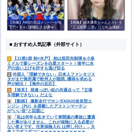
【画像】AKBの底辺メンバーが地
【画像】鈴木優香ちゃんとかいう
下アイドルに移籍した結果w
『三上悠亜 二世』になれる逸材
がコチラ
■ おすすめ人気記事（外部サイト）
【J1第1節 柏×水戸】 柏は垣田先制弾＆小泉
1
ミドルで新シーズンを白星スタート！後半に水
戸の追い上げを許すも逃げ切る
外国人「理解できない」日本人ファンタジス
2
タがまだ無所属で欧州人が困惑..獲得を求める
声が続出！【海外の反応】
【発見】 発達っぽい奴の共通点って『立場
3
を理解できない』だよな
【動画】 撮影走行でホンダADUO改良型エ
4
ンジン（PU）を搭載したアストンマーチン
が“いい音”と話題に
「私は何年も生きていて車関連の事故に遭遇
5
した事がありません、これが保険に入る必要が
ない答えです。任意保険入れ は押し付け」←大
炎上でボコボコにｗｗｗｗｗｗｗｗｗｗｗ