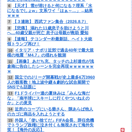
【天才】 雪が溶けると何になる？理系「水
6
になるでしょw」文系ワイ「はぁ～…」→結果
ｗｗｗ
【３連敗】 西武ファン集合（2026.8.7）
7
【悲痛】 溺れた11歳息子を助けようと川
8
へ…40歳父親が死亡 息子は母親が救助 愛知
【速報】 テコンダー朴最新話、ヘイト大統
9
領トランプ再び！
イタリア・ナポリ近郊で過去40年で最大規
10
模の地震「M4.7」の揺れを観測
【画像】 あだち充、タッチの上杉達也が浅
11
倉南に告白したシーンを完全再現ｗｗｗｗｗｗ
ｗ
国立でのJリーグ開幕戦が史上最多6万3960
12
人の観客数！地上波中継＆劇的な試合展開で
SNSでも話題に
F1ドライバー達の夏休みは「みんな海だ
13
な」「南半球にスキーしに行くやついねえの
か」との意見
近所のコープにいる爺さん、隙あらば他人
14
のカゴに商品を入れようとする
外国人「使い捨てだ」FIFA会長、辞任危機
15
でトランプ政権に泣き付くも無視されて海外失
笑！【海外の反応】