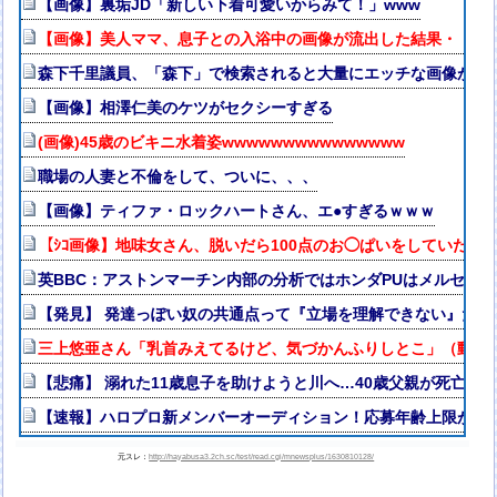
【画像】裏垢JD「新しい下着可愛いからみて！」www
【画像】美人ママ、息子との入浴中の画像が流出した結果・・・
森下千里議員、「森下」で検索されると大量にエッチな画像が出
【画像】相澤仁美のケツがセクシーすぎる
(画像)45歳のビキニ水着姿wwwwwwwwwwwwwww
職場の人妻と不倫をして、ついに、、、
【画像】ティファ・ロックハートさん、エ●すぎるｗｗｗ
【ｼｺ画像】地味女さん、脱いだら100点のお◯ぱいをしていたｗ
英BBC：アストンマーチン内部の分析ではホンダPUはメルセデス
【発見】 発達っぽい奴の共通点って『立場を理解できない』だよ
三上悠亜さん「乳首みえてるけど、気づかんふりしとこ」（動画
【悲痛】 溺れた11歳息子を助けようと川へ…40歳父親が死亡 息
【速報】ハロプロ新メンバーオーディション！応募年齢上限が『2
元スレ：
http://hayabusa3.2ch.sc/test/read.cgi/mnewsplus/1630810128/