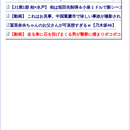
【J1第1節 柏×水戸】 柏は垣田先制弾＆小泉ミドルで新シーズ
【動画】 これはお見事。中国重慶市で珍しい事故が撮影される。
冨里奈央ちゃんのお父さんが可哀想すぎるｗ【乃木坂46】
【動画】 走る車に石を投げまくる男が警察に捕まりボコボコにさ