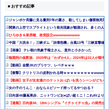
■ おすすめ記事
ジャンポケ斉藤に見る量刑7年の重さ、殺してしまい傷害致死罪を
関東の上空でスプライトという発光現象が観測され、多くの人が
ひろゆき＆泉房穂、政党設立wwwwwwwwww
中国「大洪水！」三峡ダム「決壊危機」台風13号「三峡直撃確定
【画像】 テレ朝の気象予報士さん、意外と小さかった
無期刑の仮釈放、2025年は「わずか4人」2024年は32人が獄中
【動画】金髪JKのプリケツ、レベチｗｗｗ
【衝撃】クリトリスの皮剥かれる時ｗｗｗｗｗｗｗｗｗwwww
【動画】女子が女友達のロケットお○ぱいを洗うシーンがどちゃ
女の子のうんこ・おならエピソード持ってるやつおる？
日向坂46藤嶌果歩、ニットワンピお●ぱい超ミニ！これAVよりエ
【速報】日向坂46、18thシングル『イチャイチャ虫』の発売が