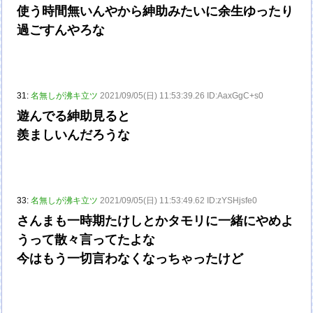
使う時間無いんやから紳助みたいに余生ゆったり
過ごすんやろな
31:
名無しが沸キ立ツ
2021/09/05(日) 11:53:39.26 ID:AaxGgC+s0
遊んでる紳助見ると
羨ましいんだろうな
33:
名無しが沸キ立ツ
2021/09/05(日) 11:53:49.62 ID:zYSHjsfe0
さんまも一時期たけしとかタモリに一緒にやめよ
うって散々言ってたよな
今はもう一切言わなくなっちゃったけど