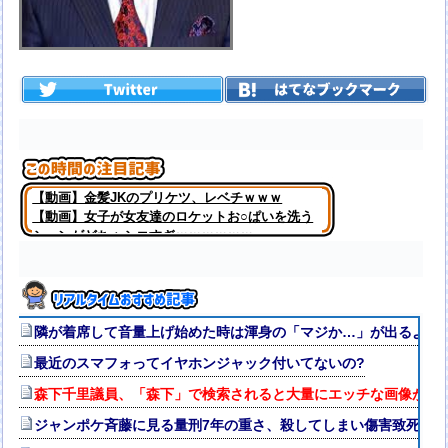
【動画】金髪JKのプリケツ、レベチｗｗｗ
【動画】女子が女友達のロケットお○ぱいを洗う
シーンがどちゃシコすぎｗｗｗｗｗｗ
隣が着席して音量上げ始めた時は渾身の「マジか…」が出るよね
最近のスマフォってイヤホンジャック付いてないの?
森下千里議員、「森下」で検索されると大量にエッチな画像が出
ジャンポケ斉藤に見る量刑7年の重さ、殺してしまい傷害致死罪を