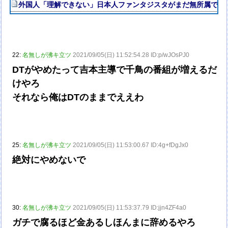
外国人「理解できない」日本人ファンタジスタがまだ無所属で欧州
22:
名無しが沸キ立ツ
2021/09/05(日) 11:52:54.28 ID:p/wJOsPJ0
DTがやめたって吉本主導で千鳥の番組が増えるだ
けやろ
それなら俺はDTのままでええわ
25:
名無しが沸キ立ツ
2021/09/05(日) 11:53:00.67 ID:4g+fDgJx0
絶対にやめないで
30:
名無しが沸キ立ツ
2021/09/05(日) 11:53:37.79 ID:jjn4ZF4a0
ガチで腐るほど金あるしほんまに辞めるやろ