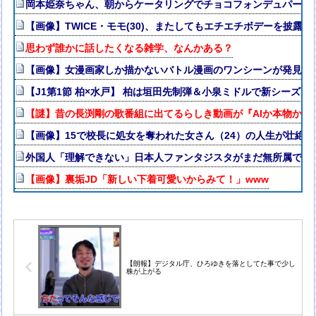
岡本姫奈ちゃん、朝からケータリングでチョコフォンデュパーティ
【画像】TWICE・モモ(30)、またしてもエチエチボデーを披露ww
思わず誰かに話したくなる雑学、なんかある？
【画像】女漫画家しか描かないバトル漫画のワンシーンが発見さらるw
【J1第1節 柏×水戸】 柏は垣田先制弾＆小泉ミドルで新シーズ
【謎】昔の長渕剛の歌番組に出てるらしき動画が『AIか本物か』
【画像】15で校長に処女を奪われた女さん（24）の人生が壮絶w
外国人「理解できない」日本人ファンタジスタがまだ無所属で欧州
【画像】裏垢JD「新しい下着可愛いからみて！」www
【朗報】デジタル庁、ひろゆきを落としてた事で少し
株が上がる