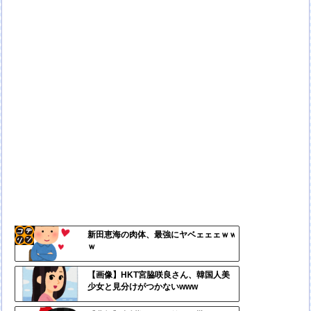
新田恵海の肉体、最強にヤベェェェｗｗ
ｗ
コテ
リン
【画像】HKT宮脇咲良さん、韓国人美
少女と見分けがつかないwww
- 固