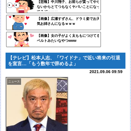
定リ
【悲報】中川翔子、お前らが貰ってやら
ないからとてつもなくヤバいことになっ
ンク
てるぞｗｗｗ
自動
【画像】広瀬すずさん、ドラミ姿でお天
気お姉さんになるｗｗｗ
更新
ツー
【画像】女の子がよく太ももにつけてる
ベルトみたいなやつwww
ル
【テレビ】松本人志、「ワイドナ」で近い将来の引退
を宣言…「もう数年で辞めるよ」
2021.09.06 09:59
ニュース