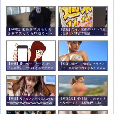
【140枚】腹 筋 崩 壊 お も し ろ
【悲報】ワイ、京都のパチンコ屋
画 像 で 笑 っ た ら 即 寝 ろ ｗ ｗ
に行きヤバすぎて絶望...
ｗ ｗ ｗ ｗ ｗ ｗ ｗ ｗ ｗ ｗ
【衝撃】昔のポテトチップスの
【画像235枚】一昔前のグラビア
『内容量』、ヤバすぎるｗｗｗｗ
アイドルが魅力的すぎる！ｗｗｗ
ｗｗｗｗ
【画像】リアルメスガキあらわる
【画像9枚】NMB48「これぞメリ
wwywwywwywwywwywwywwyw
ハリボディ！」本郷柚巴（18）、
wywwy
迫力バストの水着ショット公開！