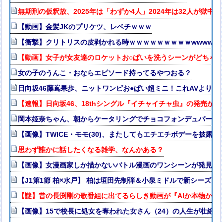
無期刑の仮釈放、2025年は「わずか4人」2024年は32人が獄中
【動画】金髪JKのプリケツ、レベチｗｗｗ
【衝撃】クリトリスの皮剥かれる時ｗｗｗｗｗｗｗｗｗwwww
【動画】女子が女友達のロケットお○ぱいを洗うシーンがどちゃ
女の子のうんこ・おならエピソード持ってるやつおる？
日向坂46藤嶌果歩、ニットワンピお●ぱい超ミニ！これAVよりエ
【速報】日向坂46、18thシングル『イチャイチャ虫』の発売が
岡本姫奈ちゃん、朝からケータリングでチョコフォンデュパーティ
【画像】TWICE・モモ(30)、またしてもエチエチボデーを披露ww
思わず誰かに話したくなる雑学、なんかある？
【画像】女漫画家しか描かないバトル漫画のワンシーンが発見さらるw
【J1第1節 柏×水戸】 柏は垣田先制弾＆小泉ミドルで新シーズ
【謎】昔の長渕剛の歌番組に出てるらしき動画が『AIか本物か』
【画像】15で校長に処女を奪われた女さん（24）の人生が壮絶w