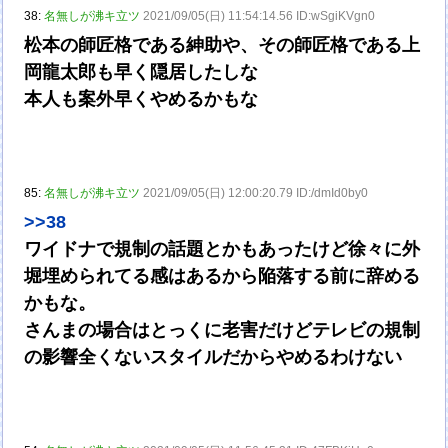
38:
名無しが沸キ立ツ
2021/09/05(日) 11:54:14.56 ID:wSgiKVgn0
松本の師匠格である紳助や、その師匠格である上
岡龍太郎も早く隠居したしな
本人も案外早くやめるかもな
85:
名無しが沸キ立ツ
2021/09/05(日) 12:00:20.79 ID:/dmId0by0
>>38
ワイドナで規制の話題とかもあったけど徐々に外
堀埋められてる感はあるから陥落する前に辞める
かもな。
さんまの場合はとっくに老害だけどテレビの規制
の影響全くないスタイルだからやめるわけない