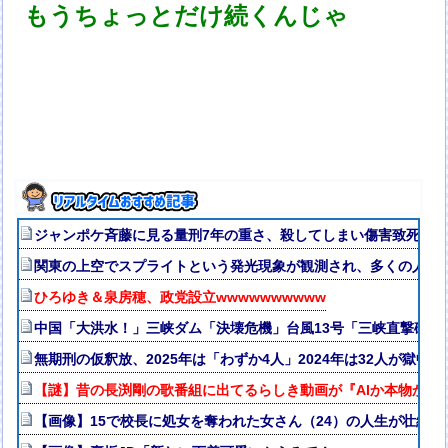
もうちょっとだけ続くんじゃ
ジャンポケ斉藤に見る量刑7年の重さ、殺してしまい傷害致死罪を
関東の上空でスプライトという発光現象が観測され、多くの人が
ひろゆき＆泉房穂、政党設立wwwwwwwwww
中国「大洪水！」三峡ダム「決壊危機」台風13号「三峡直撃確定
無期刑の仮釈放、2025年は「わずか4人」2024年は32人が獄中
【謎】昔の長渕剛の歌番組に出てるらしき動画が『AIか本物か』
【画像】15で校長に処女を奪われた女さん（24）の人生が壮絶w