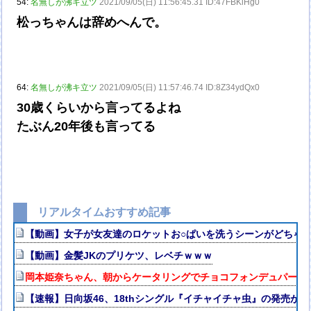
54:
名無しが沸キ立ツ
2021/09/05(日) 11:56:45.31 ID:47FBKiHg0
松っちゃんは辞めへんで。
64:
名無しが沸キ立ツ
2021/09/05(日) 11:57:46.74 ID:8Z34ydQx0
30歳くらいから言ってるよね
たぶん20年後も言ってる
リアルタイムおすすめ記事
【動画】女子が女友達のロケットお○ぱいを洗うシーンがどちゃ
【動画】金髪JKのプリケツ、レベチｗｗｗ
岡本姫奈ちゃん、朝からケータリングでチョコフォンデュパーティ
【速報】日向坂46、18thシングル『イチャイチャ虫』の発売が