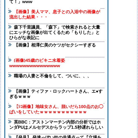
て！」www
【画像】美人ママ、息子との入浴中の画像が
流出した結果・・・
森下千里議員、「森下」で検索されると大量
にエッチな画像が出てくるため「もりした」と
ひらがな表記に
【画像】相澤仁美のケツがセクシーすぎる
(画像)45歳のビキニ水着姿
wwwwwwwwwwwwwww
職場の人妻と不倫をして、ついに、、、
【画像】ティファ・ロックハートさん、エ●す
ぎるｗｗｗ
【ｼｺ画像】地味女さん、脱いだら100点のお◯
ぱいをしていたｗｗｗｗｗｗｗｗｗｗｗ
英BBC：アストンマーチン内部の分析ではホ
ンダPUはメルセデスからラップ1.5秒遅れらしい
【発見】 発達っぽい奴の共通点って『立場を