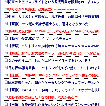
関東の上空でスプライトという発光現象が観測され、多くの人が
ひろゆき＆泉房穂、政党設立wwwwwwwwww
中国「大洪水！」三峡ダム「決壊危機」台風13号「三峡直撃確定
【画像】 テレ朝の気象予報士さん、意外と小さかった
無期刑の仮釈放、2025年は「わずか4人」2024年は32人が獄中
【動画】金髪JKのプリケツ、レベチｗｗｗ
【衝撃】クリトリスの皮剥かれる時ｗｗｗｗｗｗｗｗｗwwww
【動画】女子が女友達のロケットお○ぱいを洗うシーンがどちゃ
女の子のうんこ・おならエピソード持ってるやつおる？
日向坂46藤嶌果歩、ニットワンピお●ぱい超ミニ！これAVよりエ
【速報】日向坂46、18thシングル『イチャイチャ虫』の発売が決
岡本姫奈ちゃん、朝からケータリングでチョコフォンデュパーティ
【画像】TWICE・モモ(30)、またしてもエチエチボデーを披露ww
思わず誰かに話したくなる雑学、なんかある？
【画像】女漫画家しか描かないバトル漫画のワンシーンが発見さらるw