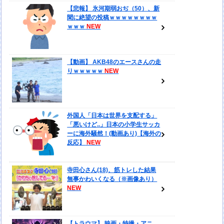
【悲報】 氷河期弱おぢ（50）、新
聞に絶望の投稿ｗｗｗｗｗｗｗｗ
ｗｗｗ
【動画】 AKB48のエースさんの走
りｗｗｗｗｗ
外国人「日本は世界を支配する」
「悪いけど..」日本の小学生サッカ
ーに海外騒然！(動画あり)【海外の
反応】
寺田心さん(18)、筋トレした結果
無事かわいくなる（※画像あり）
【トラウマ】 映画・特撮・アニ