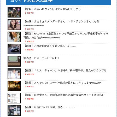
当サイト30日人気記事
【悲報】渋谷ハロウィンほぼ完全復活してしまう
5 views
【画像】まぁまぁスタンダードさん、エチエチサンタさんになる
wwwwwwwwwww
5 views
【画像】RADWIMPS桑原彰とかいう不細工オッサンの不倫相手がくっそ
可愛いわけだがwwwwwwwwww
4 views
【画像】これが超絶高くて速い車らしい……
4 views
家の壁「ﾋﾟｼｯ」テレビ「ﾊﾟｷｯ」
4 views
【画像】「ミス・ティーン」14歳中2「橋本環奈似」美女がグランプリ
4 views
【速報】とんでもないスーパー銭湯が日本にできてしまうwwwww
4 views
【朗報】自民党さん、党幹部の選挙区に敵対候補のダミーを送り込む
4 views
【画像】近所にヤベエ床屋、現る・・・・・
4 views