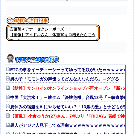
安藤萌々アナ セクシーポーズ！！
【画像】アイドルさん「体重10キロ増えたらこう
なった」
ETCの事をイーティーシーってゆってる奴がいたｗｗｗｗｗｗｗ
男の子「モモンガの声優ってどんな人なんだろ」→ググる
【朗報】サンセイのオンラインショップが再オープン 「新7500Tシャツ
中国「大洪水！」三峡ダム「決壊危機」台風13号「三峡直撃確定
夏休みの宿題をAIにやらせていい？「13歳の壁」と子どもが賢く
【画像】 小倉ゆうか(27)さん、7年ぶり『FRIDAY』表紙で神ボ
黒人がアジア人見下してる理由ｗｗｗｗｗｗｗｗｗｗｗｗｗｗｗ