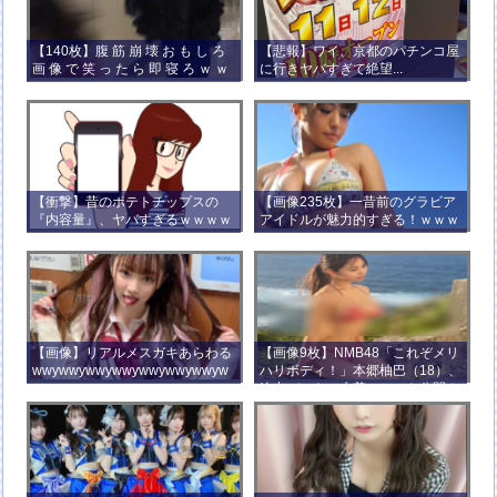
【140枚】腹 筋 崩 壊 お も し ろ
【悲報】ワイ、京都のパチンコ屋
画 像 で 笑 っ た ら 即 寝 ろ ｗ ｗ
に行きヤバすぎて絶望...
ｗ ｗ ｗ ｗ ｗ ｗ ｗ ｗ ｗ ｗ
【衝撃】昔のポテトチップスの
【画像235枚】一昔前のグラビア
『内容量』、ヤバすぎるｗｗｗｗ
アイドルが魅力的すぎる！ｗｗｗ
ｗｗｗｗ
【画像】リアルメスガキあらわる
【画像9枚】NMB48「これぞメリ
wwywwywwywwywwywwywwyw
ハリボディ！」本郷柚巴（18）、
wywwy
迫力バストの水着ショット公開！