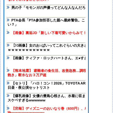
男の子「モモンガの声優ってどんな人なんだろ」→ググる
PTA会長「PTA参加拒否した親へ最終警告。こうなってもい
い？」
【画像】裏垢JD「新しい下着可愛いからみて！」www
【ｼｺ画像】女のお○ぱいってこれぐらいの大きさが一番エ口いよ
ｗｗｗｗｗｗｗｗｗｗｗｗ
【画像】ティファ・ロックハートさん、エ●すぎるｗｗｗ
【熊本地震】 避難者の食生活、改善急務…調理できず「パン飽
飽き」断水なお３万戸超
【セトリ】「ハロ！コン！2026」TOYOTA ARENA TOKYO 8月
日昼・夜公演セットリスト
【爆乳画像】女優の豊島心桜さん、水着に収まらないハミパイ
スケベすぎるwwwwww
【悲報】ディズニーのおいなり巻（600円）、卑猥すぎて賛否両