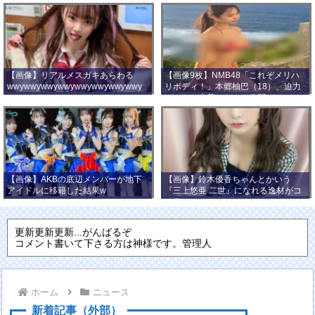
【画像】リアルメスガキあらわる
【画像9枚】NMB48「これぞメリハ
wwywwywwywwywwywwywwywwy
リボディ！」本郷柚巴（18）、迫力
wwy
バストの水着ショット公開！
【画像】AKBの底辺メンバーが地下
【画像】鈴木優香ちゃんとかいう
アイドルに移籍した結果w
『三上悠亜 二世』になれる逸材がコ
チラ
更新更新更新...がんばるぞ
コメント書いて下さる方は神様です。管理人
ホーム
ニュース
新着記事（外部）