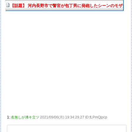
【話題】 河内長野市で警官が包丁男に発砲したシーンのモザ無し
1:
名無しが沸キ立ツ
2021/09/06(月) 19:34:29.27 ID:fLPmQjpcp