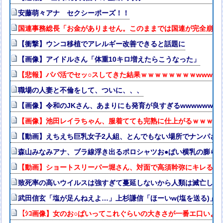
安藤萌々アナ セクシーポーズ！！
国連事務総長「お金がありません。このままでは国連が完全崩壊
【衝撃】ウンコ移植でアレルギー改善できると話題に
【画像】アイドルさん「体重10キロ増えたらこうなった」
【悲報】パパ活でセッ○スしてきた結果ｗｗｗｗｗｗｗｗwwww
職場の人妻と不倫をして、ついに、、、
【画像】令和のJKさん、あまりにも発育が良すぎるwwwwwww
【画像】池田レイラちゃん、服着てても完熟に仕上がるｗｗｗｗ
【動画】えちえち巨乳女子2人組、とんでもない場所でナンパされ
森山みなみアナ、ブラ線浮き出るポロシャツお●ぱい横乳の膨ら
【動画】ショートスリーパー堀さん、対面で高須幹弥にキレる ←
致死率の高いウイルスは強すぎて蔓延しないから人類は滅亡しな
武田信玄「塩が足んねえよ…」上杉謙信「ほーいw(塩を送る)」
【ｼｺ画像】女のお○ぱいってこれぐらいの大きさが一番エ口いよ