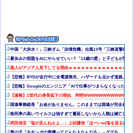
中国「大洪水！」三峡ダム「決壊危機」台風13号「三峡直撃確定
夏休みの宿題をAIにやらせていい？「13歳の壁」と子どもが賢く
黒人がアジア人見下してる理由ｗｗｗｗｗｗｗｗｗｗｗｗｗｗｗ
【悲報】BYDが走行中に全電源喪失、ハザードも点かず道路上で走
【悲報】Googleのエンジニア「AIで仕事がつまらなくなった」
【速報】Z世代の身長低下の理由、判明WWWWWWWWWWWWW
国連事務総長「お金がありません。このままでは国連が完全崩壊
致死率の高いウイルスは強すぎて蔓延しないから人類は滅亡しな
武田信玄「塩が足んねえよ…」上杉謙信「ほーいw(塩を送る)」
男の子「モモンガの声優ってどんな人なんだろ」→ググる