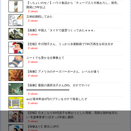
【＼ちょいのせ／】ハウス食品から「チューブ入り大根おろし」発売。
開発に5年以上
3 views
立体絵挑戦してみた
3 views
【画像】中国人「タイヤで趙雲つくってみたｗｗｗ」
3 views
【悲報】中川翔子さん、うっかり水着動画で790万再生を叩き出す
3 views
ニートでも受かる仕事教えて
3 views
【画像】アメリカのチーズバーガーさん、レベルが違う
3 views
【画像】最新の酒井法子さん(50)、ガチでヤバイ
wwwwwwwwwwwwwwwwwwwww
3 views
auが基本料金0円のプランをガチで発表したぞ
3 views
【悲報】引きこもり40代息子を救おうとした母親、高額な契約金支払
い“支援事業者”に託す→2年後に餓死
3 views
【画像あり】東京にUFO
3 views