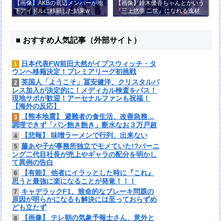
【画像】AKBの底辺メンバーが地
【画像】鈴木優香ちゃんとかいう
下アイドルに移籍した結果w
『三上悠亜 二世』になれる逸材
がコチラ
■ おすすめ人気記事（外部サイト）
日本代表FW前田大然がイプスウィッチ・タ
1
ウンへ移籍決定！プレミアリーグ初挑戦
英国人「ようこそ」冨安健洋、クリスタルパ
2
レス加入が決定的に！メディカル検査をパス！
現地サポが歓迎！アーセナルファンも祝福！
【海外の反応】
【熊本地震】 避難者の食生活、改善急務…
3
調理できず「パン飽き飽き」断水なお３万戸超
【悲報】 味噌ラーメンで行列、出来ない
4
藤あや子が事務所独立でモメていた!?バーニ
5
ング二代目社長が売上やギャラの配分を明かし
て異例の告白
【有能】 他者にイラッとした時に『これ』
6
思うと最強に楽になることが発覚！！！
キャデラックF1、致命的なブレーキ問題の
7
原因が明らかになるも解決には至っておらずめ
ども立たず
【画像】 テレ朝の気象予報士さん、意外と
8