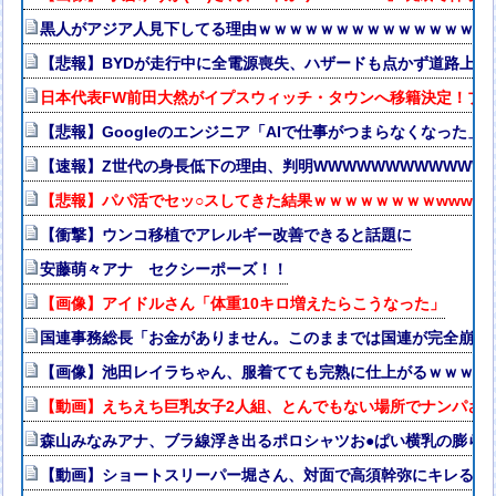
黒人がアジア人見下してる理由ｗｗｗｗｗｗｗｗｗｗｗｗｗｗｗ
【悲報】BYDが走行中に全電源喪失、ハザードも点かず道路上で走
日本代表FW前田大然がイプスウィッチ・タウンへ移籍決定！プ
【悲報】Googleのエンジニア「AIで仕事がつまらなくなった」
【速報】Z世代の身長低下の理由、判明WWWWWWWWWWWWW
【悲報】パパ活でセッ○スしてきた結果ｗｗｗｗｗｗｗｗwwww
【衝撃】ウンコ移植でアレルギー改善できると話題に
安藤萌々アナ セクシーポーズ！！
【画像】アイドルさん「体重10キロ増えたらこうなった」
国連事務総長「お金がありません。このままでは国連が完全崩壊
【画像】池田レイラちゃん、服着てても完熟に仕上がるｗｗｗｗ
【動画】えちえち巨乳女子2人組、とんでもない場所でナンパされ
森山みなみアナ、ブラ線浮き出るポロシャツお●ぱい横乳の膨ら
【動画】ショートスリーパー堀さん、対面で高須幹弥にキレる ←