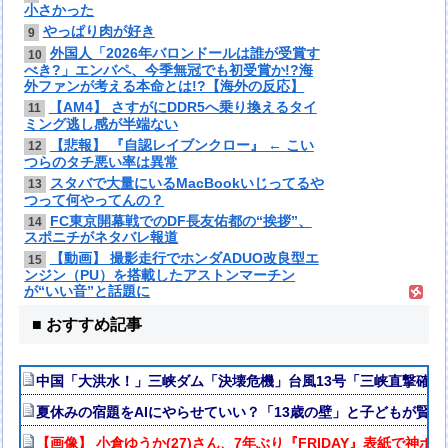
小さかった
やっぱり肉が好き
9
外国人「2026年バロンドールは誰が受賞す
10
べき?」エンバペ、今季無冠でも初受賞か!?海
外ファンが考える本命とは!?【海外の反応】
【AM4】 さすがにDDR5へ乗り換えるタイ
11
ミング逃し感が半端ない
【悲報】 『自認レイブンクロー』 ← こい
12
つらのタチ悪い率は異常
スタバで大量にいるMacBookいじってるや
13
つって何やってんの？
FC東京開幕戦でのDF長友佑都の“挨拶”、
14
スポニチがネタバレ報道
【動画】 撮影走行でホンダADUO改良型エ
15
ンジン（PU）を搭載したアストンマーチン
が“いい音”と話題に
■ おすすめ記事
中国「大洪水！」三峡ダム「決壊危機」台風13号「三峡直撃確定
夏休みの宿題をAIにやらせていい？「13歳の壁」と子どもが賢く
【画像】 小倉ゆうか(27)さん、7年ぶり『FRIDAY』表紙で神ボ