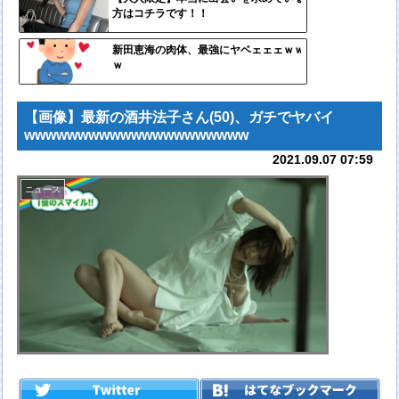
方はコチラです！！
更新
ツー
新田恵海の肉体、最強にヤベェェェｗｗ
ｗ
ル
【画像】最新の酒井法子さん(50)、ガチでヤバイ
wwwwwwwwwwwwwwwwwwwww
2021.09.07 07:59
ニュース