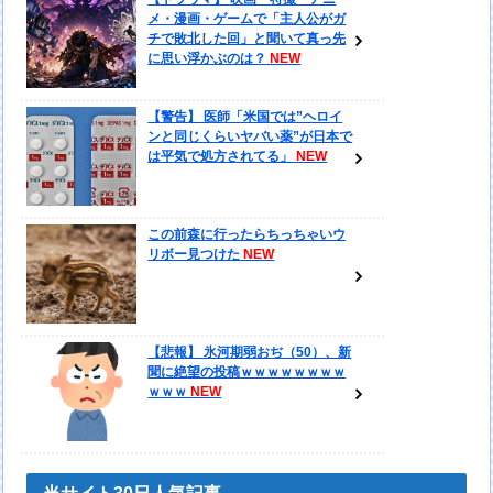
メ・漫画・ゲームで「主人公がガ
チで敗北した回」と聞いて真っ先
に思い浮かぶのは？
【警告】 医師「米国では”ヘロイ
ンと同じくらいヤバい薬”が日本で
は平気で処方されてる」
この前森に行ったらちっちゃいウ
リボー見つけた
【悲報】 氷河期弱おぢ（50）、新
聞に絶望の投稿ｗｗｗｗｗｗｗｗ
ｗｗｗ