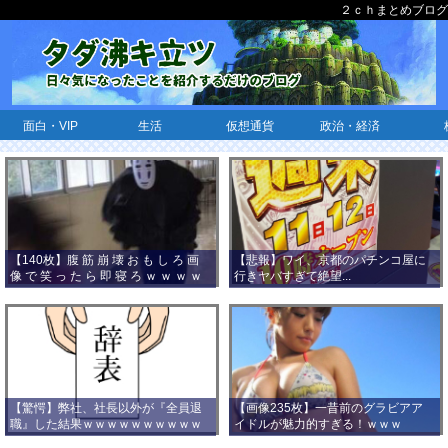
２ｃｈまとめブログ
面白・VIP
生活
仮想通貨
政治・経済
【140枚】腹 筋 崩 壊 お も し ろ 画
【悲報】ワイ、京都のパチンコ屋に
像 で 笑 っ た ら 即 寝 ろ ｗ ｗ ｗ ｗ
行きヤバすぎて絶望...
ｗ ｗ ｗ ｗ ｗ ｗ ｗ ｗ
【驚愕】弊社、社長以外が『全員退
【画像235枚】一昔前のグラビアア
職』した結果ｗｗｗｗｗｗｗｗｗｗ
イドルが魅力的すぎる！ｗｗｗ
ｗｗｗ