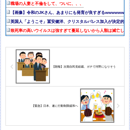
職場の人妻と不倫をして、ついに、、、
【画像】令和のJKさん、あまりにも発育が良すぎるwwwwwww
英国人「ようこそ」冨安健洋、クリスタルパレス加入が決定的に
致死率の高いウイルスは強すぎて蔓延しないから人類は滅亡しな
【朗報】次期自民党総裁、ガチで河野になりそう
【緊急】日本、遂に行動制限緩和へ