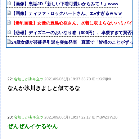
【画像】裏垢JD「新しい下着可愛いからみて！」www
【画像】ティファ・ロックハートさん、エ●すぎるｗｗｗ
【爆乳画像】女優の豊島心桜さん、水着に収まらないハミパイがス
【悲報】ディズニーのおいなり巻（600円）、卑猥すぎて賛否両論w
24歳女優が芸能界引退を突如発表 直筆で「皆様のことがずっと
22:
名無しが沸キ立ツ
2021/09/06(月) 19:37:33.70 ID:tIXkPIjk0
なんか氷川きよしと似てるな
20:
名無しが沸キ立ツ
2021/09/06(月) 19:37:22.17 ID:mBwZ3YvZ0
ぜんぜんイケるやん