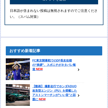
日本語が含まれない投稿は無視されますのでご注意くださ
い。（スパム対策）
おすすめ新着記事
FC東京開幕戦でのDF長友佑都
の“挨拶”、スポニチがネタバレ報
道
【動画】 撮影走行でホンダADUO
改良型エンジン（PU）を搭載した
アストンマーチンが“いい音”と話
題に