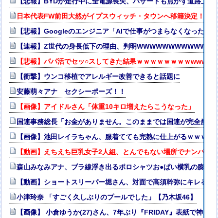
【悲報】BYDが走行中に全電源喪失、ハザードも点かず道路上で走
日本代表FW前田大然がイプスウィッチ・タウンへ移籍決定！プ
【悲報】Googleのエンジニア「AIで仕事がつまらなくなった」
【速報】Z世代の身長低下の理由、判明WWWWWWWWWWWWW
【悲報】パパ活でセッ○スしてきた結果ｗｗｗｗｗｗｗｗwwww
【衝撃】ウンコ移植でアレルギー改善できると話題に
安藤萌々アナ セクシーポーズ！！
【画像】アイドルさん「体重10キロ増えたらこうなった」
国連事務総長「お金がありません。このままでは国連が完全崩壊
【画像】池田レイラちゃん、服着てても完熟に仕上がるｗｗｗｗ
【動画】えちえち巨乳女子2人組、とんでもない場所でナンパされて
森山みなみアナ、ブラ線浮き出るポロシャツお●ぱい横乳の膨ら
【動画】ショートスリーパー堀さん、対面で高須幹弥にキレる ←
小津玲奈 「すごく久しぶりのプールでした」【乃木坂46】
【画像】 小倉ゆうか(27)さん、7年ぶり『FRIDAY』表紙で神ボ