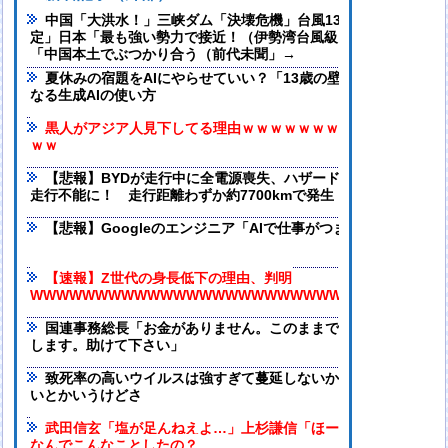
中国「大洪水！」三峡ダム「決壊危機」台風13号「三峡直撃確
定」日本「最も強い勢力で接近！（伊勢湾台風級」台風13号と15
「中国本土でぶつかり合う（前代未聞」→
夏休みの宿題をAIにやらせていい？「13歳の壁」と子どもが賢
なる生成AIの使い方
黒人がアジア人見下してる理由ｗｗｗｗｗｗｗｗｗｗｗｗｗｗ
ｗｗ
【悲報】BYDが走行中に全電源喪失、ハザードも点かず道路上
走行不能に！ 走行距離わずか約7700kmで発生
【悲報】Googleのエンジニア「AIで仕事がつまらなくなった」
【速報】Z世代の身長低下の理由、判明
WWWWWWWWWWWWWWWWWWWWWWWWWWWWWWWW
国連事務総長「お金がありません。このままでは国連が完全崩
します。助けて下さい」
致死率の高いウイルスは強すぎて蔓延しないから人類は滅亡し
いとかいうけどさ
武田信玄「塩が足んねえよ…」上杉謙信「ほーいw(塩を送る)」
なんでこんなことしたの？