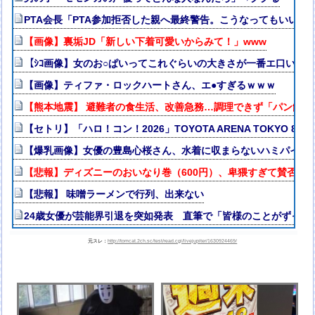
PTA会長「PTA参加拒否した親へ最終警告。こうなってもいい？
【画像】裏垢JD「新しい下着可愛いからみて！」www
【ｼｺ画像】女のお○ぱいってこれぐらいの大きさが一番エ口いよ
【画像】ティファ・ロックハートさん、エ●すぎるｗｗｗ
【熊本地震】 避難者の食生活、改善急務…調理できず「パン飽き
【セトリ】「ハロ！コン！2026」TOYOTA ARENA TOKYO 
【爆乳画像】女優の豊島心桜さん、水着に収まらないハミパイがス
【悲報】ディズニーのおいなり巻（600円）、卑猥すぎて賛否両論w
【悲報】 味噌ラーメンで行列、出来ない
24歳女優が芸能界引退を突如発表 直筆で「皆様のことがずっと
元スレ：
http://tomcat.2ch.sc/test/read.cgi/livejupiter/1630924469/