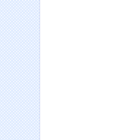
【動画】歌舞伎町の人混みの中で拉致か
NEW
三上悠亜さん「乳首みえてるけど、気づかん
職場仲間と回転寿司に行ったときの話
NEW!
【画像】完熟フレッシュ・池田レイラ、スケ
wwwwww大人っぽさが増した美ボディが炸裂！
日本人の人口が42年ぶり1億2千万人割れ…91万
ドイツ人男性がランニングシューズで富士登山
Powered by livedoor 相互RSS