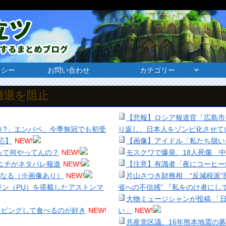
リシー
お問い合わせ
カテゴリー
【悲報】ロシア報道官「広島市
き?」エンバペ、今季無冠でも初受
り返し、日本人をゾンビ化させて
応】
NEW!
【画像】アイドル「私たち脱い
つって何やってんの？
NEW!
モスクワで爆発、18人死傷 
ポニチがネタバレ報道
NEW!
【注意】有識者「夜にコーヒー
くなる（※画像あり）
NEW!
片山さつき財務相 “反減税派”
ジン（PU）を搭載したアストンマ
省への不信感” 『私をのけ者にし
大物ミュージシャンが投稿 「
ッピングして食べるのが好き
NEW!
い」
NEW!
共産党区議、16年熊本地震の