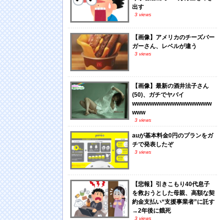
出す
3 views
【画像】アメリカのチーズバー
ガーさん、レベルが違う
3 views
【画像】最新の酒井法子さん
(50)、ガチでヤバイ
wwwwwwwwwwwwwwwwww
www
3 views
auが基本料金0円のプランをガ
チで発表したぞ
3 views
【悲報】引きこもり40代息子
を救おうとした母親、高額な契
約金支払い“支援事業者”に託す
→2年後に餓死
3 views