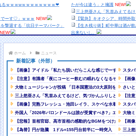
れるｗｗｗwｗｗｗｗｗｗｗｗ❤
たが今は違う」と擁護
NEW!
三上悠亜さん「乳首みえてるけ
じでーす♡」ｗｗｗ
NEW!
【緊急】キオクシア、時間外取
兵を撃退する「抗日テーマパーク」
【生き残り術】町中華は酒が飲
NEW!
出来ないし。
紙も驚愕した極限の中の日本人の
美少女図鑑AWARD2026グ
い！！
ホーム
ニュース
」を答えられないww
NEW!
熊本地震、「九州自動車道は混
くなるぞ」←これ・・・・
NEW!
ナなどに批判殺到 全国紙記者「
新着記事（外部）
W!
の責務」「情報を取り上げること
【画像】アイドル「私たち脱いだらこんな感じでーす♡」ｗｗ
スタバ
飛んでくる事故(ﾟoﾟ)
NEW!
【画像】顔100点、体30点の
【注意】有識者「夜にコーヒー飲むの眠れなくなるぞ」←これ
【画像
、ビスケより弱かったｗｗｗｗ
「洋画に日本版主題歌は必要か
大物ミュージシャンが投稿 「日本国憲法の3大原則を絶対に変
さいと
【悲報】職場で無能判定された
ン通貨危機と同列扱いへ・・・
三上悠亜さん「乳首みえてるけど、気づかんふりしとこ」（動
【注意
【画像】完熟フレッシュ・池田レイラ、スケベな水着写真集を発
スタバ
なりギャン泣き
外国人「2026年バロンドールは誰が受賞すべき?」エンバペ、
大物ミ
Powered by livedoor 相互RSS
【悲報】首相官邸、高市首相の感動的なBGMをつけた熊本訪
【画像
大原則を絶対に変えさせてはならな
【為替】円が急騰 1ドル=155円台前半に一時突入 “追加介
三上悠