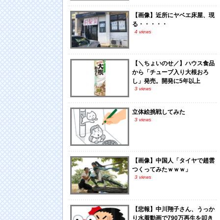
【画像】近所にヤベエ床屋、現
る・・・・・
4 views
【＼ちょいのせ／】ハウス食品
から「チューブ入り大根おろ
し」発売。開発に5年以上
3 views
立体絵挑戦してみた
3 views
【画像】中国人「タイヤで趙雲
つくってみたｗｗｗ」
3 views
【悲報】中川翔子さん、うっか
り水着動画で790万再生を叩き