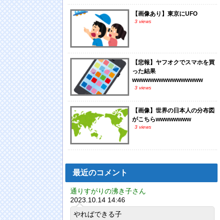
【画像あり】東京にUFO
3 views
【悲報】ヤフオクでスマホを買
った結果
wwwwwwwwwwwwwwww
3 views
【画像】世界の日本人の分布図
がこちらwwwwwwww
3 views
最近のコメント
通りすがりの沸き子さん
2023.10.14 14:46
やればできる子