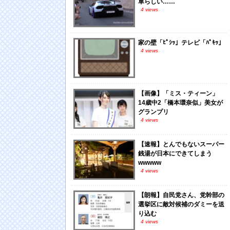
車らしい……
4 views
家の壁「ﾋﾟｼｯ」テレビ「ﾊﾟｷｯ」
4 views
【画像】「ミス・ティーン」
14歳中2「橋本環奈似」美女が
グランプリ
4 views
【速報】とんでもないスーパー
銭湯が日本にできてしまう
wwwww
4 views
【朗報】自民党さん、党幹部の
選挙区に敵対候補のダミーを送
り込む
4 views