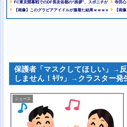
!
FC東京開幕戦でのDF長友佑都の“挨拶”、スポニチがネタバレ
寺田心
ふりしとこ」（動画あり）
NEW!
【画像】このグラビアアイドルが服着た結果ｗｗｗｗｗ
【画像
ベな水着写真集を発売する
！！
NEW!
人減の1億1973万人
 「足をくじいて動けない」
保護者「マスクしてほしい」→
しません！ｷﾘｯ」→クラスター発
ニュース