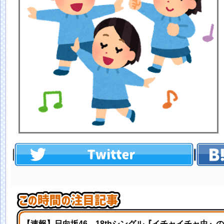
【速報】日向坂46、18thシングル『イチャイチャ虫』