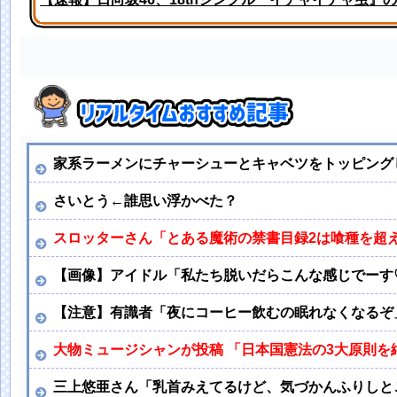
田中みな実、背中ぱっくりドレス横乳ノーブラお●ぱい
家系ラーメンにチャーシューとキャベツをトッピング
さいとう←誰思い浮かべた？
スロッターさん「とある魔術の禁書目録2は喰種を超
【画像】アイドル「私たち脱いだらこんな感じでーす
【注意】有識者「夜にコーヒー飲むの眠れなくなるぞ
大物ミュージシャンが投稿 「日本国憲法の3大原則
三上悠亜さん「乳首みえてるけど、気づかんふりしと