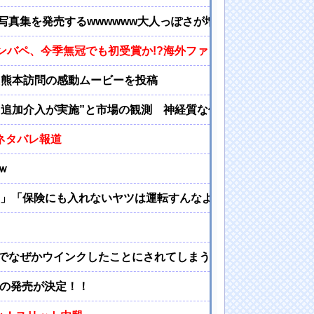
写真集を発売するwwwwww大人っぽさが増した美ボディが炸
エンバペ、今季無冠でも初受賞か!?海外ファンが考える本命とは
た熊本訪問の感動ムービーを投稿
 “追加介入が実施”と市場の観測 神経質な値動きから急上昇
ネタバレ報道
ｗ
よ」「保険にも入れないヤツは運転すんなよ」「なんで法律を改
でなぜかウインクしたことにされてしまう
』の発売が決定！！