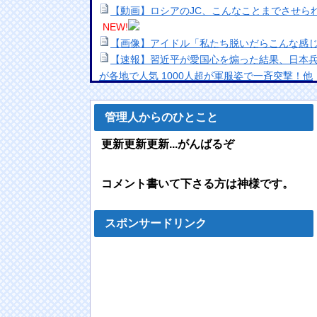
【動画】ロシアのJC、こんなことまでさせら
NEW!
【画像】アイドル「私たち脱いだらこんな感
【速報】習近平が愛国心を煽った結果、日本
が各地で人気 1000人超が軍服姿で一斉突撃！他
海外「日本人はなんて気高いんだ！」 英高級
姿に世界が衝撃
NEW!
管理人からのひとこと
【悲報】日本人の86% 「雷門の正式名称は？
【注意】有識者「夜にコーヒー飲むの眠れな
更新更新更新...がんばるぞ
TOKIO～光を求めて～ 二部 第１１５話
NE
【動画】高速道路を走行中の車からリアガラスが
コメント書いて下さる方は神様です。
【悲報】「ハンターハンター」のヒソカさん
NEW!
【悲報】アメリカ政府、日本円をアルゼンチ
スポンサードリンク
NEW!
【悲報】女さん300万ドルの資産が一瞬で0に
wwwwwwwwwwwwwwwww
NEW!
大物ミュージシャンが投稿 「日本国憲法の3
い」
NEW!