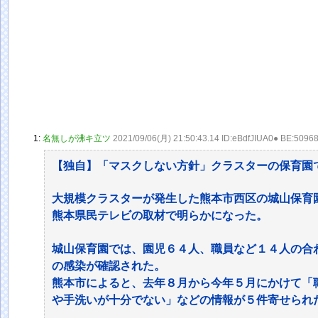
1:
名無しが沸キ立ツ
2021/09/06(月) 21:50:43.14 ID:eBdfJIUA0● BE:5096
【独自】「マスクしない方針」クラスターの保育園
大規模クラスターが発生した熊本市西区の城山保育
熊本県民テレビの取材で明らかになった。
城山保育園では、園児６４人、職員など１４人の合
の感染が確認された。
熊本市によると、去年８月から今年５月にかけて「
や手洗いが十分でない」などの情報が５件寄せられ