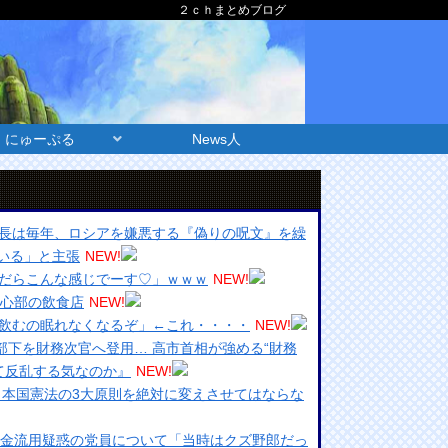
２ｃｈまとめブログ
にゅーぷる
News人
長は毎年、ロシアを嫌悪する『偽りの呪文』を繰
いる」と主張
NEW!
だらこんな感じでーす♡」ｗｗｗ
NEW!
中心部の飲食店
NEW!
飲むの眠れなくなるぞ」←これ・・・・
NEW!
部下を財務次官へ登用… 高市首相が強める“財務
て反乱する気なのか』
NEW!
日本国憲法の3大原則を絶対に変えさせてはならな
募金流用疑惑の党員について「当時はクズ野郎だっ