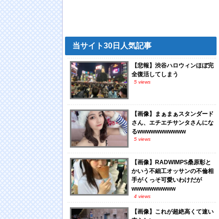
当サイト30日人気記事
【悲報】渋谷ハロウィンほぼ完
全復活してしまう
5 views
【画像】まぁまぁスタンダード
さん、エチエチサンタさんにな
るwwwwwwwwwww
5 views
【画像】RADWIMPS桑原彰と
かいう不細工オッサンの不倫相
手がくっそ可愛いわけだが
wwwwwwwwww
4 views
【画像】これが超絶高くて速い