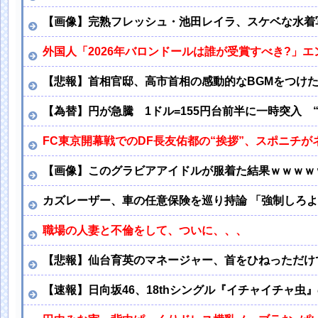
【画像】完熟フレッシュ・池田レイラ、スケベな水着
外国人「2026年バロンドールは誰が受賞すべき?」
【悲報】首相官邸、高市首相の感動的なBGMをつけ
【為替】円が急騰 1ドル=155円台前半に一時突入
FC東京開幕戦でのDF長友佑都の“挨拶”、スポニチが
【画像】このグラビアアイドルが服着た結果ｗｗｗｗ
カズレーザー、車の任意保険を巡り持論 「強制しろ
職場の人妻と不倫をして、ついに、、、
【悲報】仙台育英のマネージャー、首をひねっただけ
【速報】日向坂46、18thシングル『イチャイチャ虫