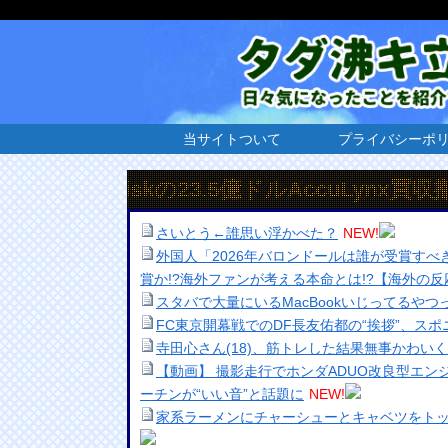
当サイトついて
プライバシーポ
iskの23.5億ドルAccuLynx買収撤退を阻止
さいとう←誰思い浮かべた？
NEW!
外国人「2026年バロンドールは誰が受賞すべ
賞か!?海外ファンが考える本命とは!?【海外の反
スタバで大量にいるMacBookいじってるや
FC東京開幕戦でのDF長友佑都の“挨拶”、ス
寺田心さん(18)、筋トレした結果無事かわい
【動画】 撮影走行でホンダADUO改良型エン
ーチンが“いい音”と話題に
NEW!
家系ラーメンにチャーシューとキャベツをト