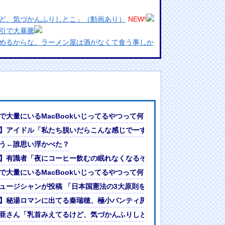
ど、気づかんふりしとこ」（動画あり）
NEW!
引で大暴騰
めるからな。ラーメン屋は酒がなくて食う事しか
ランプリ・榎本彩乃、グラビア披露！透明感が凄
んでない」と実況しながら被災地へ向かう有名ア
最新の状況をいち早く伝えることは報道機関として
には大きな意義がある」
ｗ
で大量にいるMacBookいじってるやつって何やってんの？
女ｗｗｗ
・・・・
】アイドル「私たち脱いだらこんな感じでーす♡」ｗｗｗ
?」論争
えさせてはならない」
う←誰思い浮かべた？
人間って割とガチめに差別されるよな・・・
画あり）
】有識者「夜にコーヒー飲むの眠れなくなるぞ」←これ・・・・
売するwwwwww大人っぽさが増した美ボディが炸裂！！！
で大量にいるMacBookいじってるやつって何やってんの？
今季無冠でも初受賞か!?海外ファンが考える本命とは!?【海外の反応】
ュージシャンが投稿 「日本国憲法の3大原則を絶対に変えさせてはなら
問の感動ムービーを投稿
】秘湯ロマンに出てる秦瑞穂、極小パンティ尻がHすぎる
入が実施”と市場の観測 神経質な値動きから急上昇
亜さん「乳首みえてるけど、気づかんふりしとこ」（動画あり）