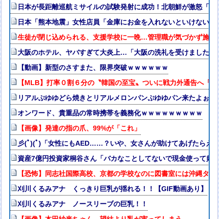
日本が長距離巡航ミサイルの試験発射に成功！北朝鮮が激怒「日
日本「熊本地震」女性店員「金庫にお金を入れないといけない（ｵ
生徒が閉じ込められる、支援学校に一晩…管理職が気づかず施錠
大阪のホテル、ヤバすぎて大炎上…「大阪の洗礼を受けました」
【動画】新型のさすまた、限界突破ｗｗｗｗｗｗ
【MLB】打率０割６分の〝韓国の至宝〟ついに戦力外通告へ「
リアルぷゆゆどら焼きとリアルメロンパンぷゆゆパン来たよぉ🥺
オンワード、貴重品の常時携帯を義務化ｗｗｗｗｗｗｗｗｗ
【画像】発達の指の爪、99%が「これ」
彡(ﾟ)(ﾟ)「女性にもAED……？いや、女さんが助けてあげたらえ
資産7億円投資家桐谷さん「バカなことしてないで現金使って好
【恐怖】同志社国際高校、京都の学校なのに図書室には沖縄タイ
刈川くるみアナ くっきり巨乳が揺れる！！【GIF動画あり】
刈川くるみアナ ノースリーブの巨乳！！