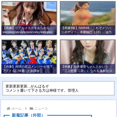
【画像】リアルメスガキあらわる
【画像9枚】NMB48「これぞメリハ
wwywwywwywwywwywwywwywwy
リボディ！」本郷柚巴（18）、迫力
wwy
バストの水着ショット公開！
【画像】AKBの底辺メンバーが地下
【画像】鈴木優香ちゃんとかいう
アイドルに移籍した結果w
『三上悠亜 二世』になれる逸材がコ
チラ
更新更新更新...がんばるぞ
コメント書いて下さる方は神様です。管理人
ホーム
ニュース
新着記事（外部）