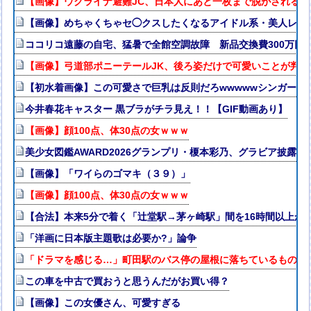
【画像】ウクライナ避難JC、日本人にあと一枚まで脱がされる
【画像】めちゃくちゃセ◯クスしたくなるアイドル系・美人レス
ココリコ遠藤の自宅、猛暑で全館空調故障 新品交換費300万円
【画像】弓道部ポニーテールJK、後ろ姿だけで可愛いことが判明
【初水着画像】この可愛さで巨乳は反則だろwwwwwシンガー
今井春花キャスター 黒ブラがチラ見え！！【GIF動画あり】
【画像】顔100点、体30点の女ｗｗｗ
美少女図鑑AWARD2026グランプリ・榎本彩乃、グラビア披露
【画像】「ワイらのゴマキ（３９）」
【画像】顔100点、体30点の女ｗｗｗ
【合法】本来5分で着く「辻堂駅→茅ヶ崎駅」間を16時間以上か
「洋画に日本版主題歌は必要か?」論争
「ドラマを感じる…」町田駅のバス停の屋根に落ちているものが“
この車を中古で買おうと思うんだがお買い得？
【画像】この女優さん、可愛すぎる