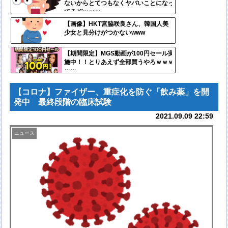
ないからとてつもなくヤバいことになっ
ンク
てるぞｗｗｗ
自動
【画像】HKT宮脇咲良さん、韓国人美
少女と見分けがつかないwww
更新
ツー
【期間限定】MGS動画が100円セール実
施中！！とりあえず全部買うやろｗｗｗ
ル
ｗｗ
【コロナ】ファイザー、重症化を防ぐ「飲み薬」を開
発中 最終段階の臨床試験
2021.09.09 22:59
ニュース