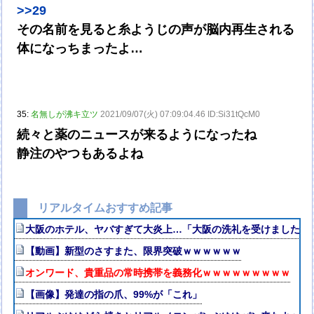
>>29
その名前を見ると糸ようじの声が脳内再生される
体になっちまったよ…
35:
名無しが沸キ立ツ
2021/09/07(火) 07:09:04.46 ID:Si31tQcM0
続々と薬のニュースが来るようになったね
静注のやつもあるよね
リアルタイムおすすめ記事
大阪のホテル、ヤバすぎて大炎上…「大阪の洗礼を受けました」
【動画】新型のさすまた、限界突破ｗｗｗｗｗｗ
オンワード、貴重品の常時携帯を義務化ｗｗｗｗｗｗｗｗｗ
【画像】発達の指の爪、99%が「これ」