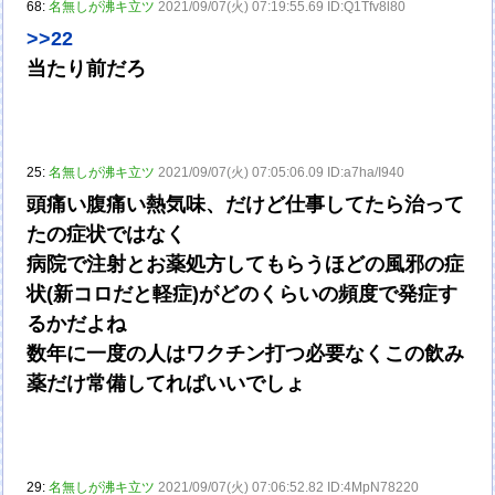
68:
名無しが沸キ立ツ
2021/09/07(火) 07:19:55.69 ID:Q1Tfv8l80
>>22
当たり前だろ
25:
名無しが沸キ立ツ
2021/09/07(火) 07:05:06.09 ID:a7ha/I940
頭痛い腹痛い熱気味、だけど仕事してたら治って
たの症状ではなく
病院で注射とお薬処方してもらうほどの風邪の症
状(新コロだと軽症)がどのくらいの頻度で発症す
るかだよね
数年に一度の人はワクチン打つ必要なくこの飲み
薬だけ常備してればいいでしょ
29:
名無しが沸キ立ツ
2021/09/07(火) 07:06:52.82 ID:4MpN78220