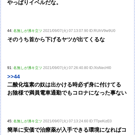
やっぱりイベルだな。
44:
名無しが沸キ立ツ
2021/09/07(火) 07:13:07.90 ID:RUhV9w9U0
そのうち首から下げるヤツが出てくるな
91:
名無しが沸キ立ツ
2021/09/07(火) 07:26:40.80 ID:/XsNecHI0
>>44
二酸化塩素の奴は出かける時必ず身に付けてる
お陰様で満員電車通勤でもコロナになった事ない
45:
名無しが沸キ立ツ
2021/09/07(火) 07:13:24.60 ID:TTpeKizE0
簡単に安価で治療薬が入手できる環境になればコ