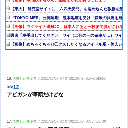
【画像】本田紗来ちゃん、望結より乳が実ってしまう
【東大】 研究室サイトに「六四天安門」を埋め込んだ教授を懲戒
『TOKYO MER』公開延期 熊本地震を受け「諸般の状況を総
【画像】ウクライナ避難JC、日本人にあと一枚まで脱がされる
医者「左手出してください」ワイ（二分の一の確率か…）ワイ「
【画像】めちゃくちゃセ◯クスしたくなるアイドル系・美人レス
16:
名無しが沸キ立ツ
2021/09/07(火) 07:02:00.48 ID:t+x0DtSG0
>>12
アビガンが筆頭だけどな
17:
名無しが沸キ立ツ
2021/09/07(火) 07:02:21.68 ID:CLh5/BfU0