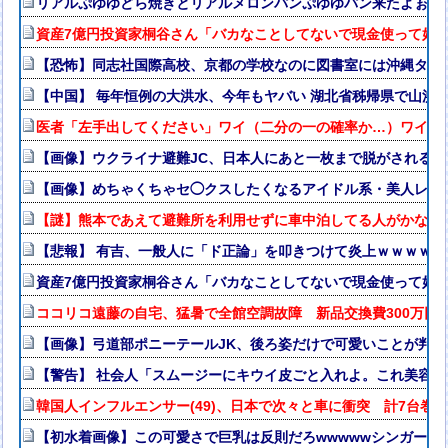
リアルぷゆゆどら焼きとリアルメロンパンぷゆゆパン来たよぉ🥺
資産7億円投資家桐谷さん「バカなことしてないで現金使って好
【恐怖】同志社国際高校、京都の学校なのに図書室には沖縄タイ
【中国】 毎年恒例の大洪水、今年もヤバい 湖北省秭帰県で山洪
医者「左手出してください」ワイ（二分の一の確率か…）ワイ「
【画像】ウクライナ避難JC、日本人にあと一枚まで脱がされる
【画像】めちゃくちゃセ◯クスしたくなるアイドル系・美人レス
【謎】熊本であえて避難所を利用せずに車中泊してる人がかなり
【悲報】 有吉、一般人に「ド正論」を叩きつけて炎上ｗｗｗｗｗ
資産7億円投資家桐谷さん「バカなことしてないで現金使って好
ココリコ遠藤の自宅、猛暑で全館空調故障 新品交換費300万円
【画像】弓道部ポニーテールJK、後ろ姿だけで可愛いことが判明
【警告】 社会人「スムージーにキウイ皮ごと入れよ。これ美容に
韓国人インフルエンサー(49)、日本で次々と車に衝突 計7台巻
【初水着画像】この可愛さで巨乳は反則だろwwwwwシンガー