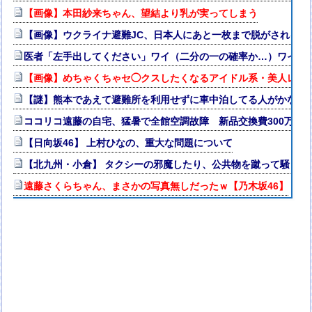
【画像】本田紗来ちゃん、望結より乳が実ってしまう
【画像】ウクライナ避難JC、日本人にあと一枚まで脱がされる
医者「左手出してください」ワイ（二分の一の確率か…）ワイ「
【画像】めちゃくちゃセ◯クスしたくなるアイドル系・美人レスト
【謎】熊本であえて避難所を利用せずに車中泊してる人がかなり
ココリコ遠藤の自宅、猛暑で全館空調故障 新品交換費300万円
【日向坂46】 上村ひなの、重大な問題について
【北九州・小倉】 タクシーの邪魔したり、公共物を蹴って騒ぐ酒
遠藤さくらちゃん、まさかの写真無しだったｗ【乃木坂46】