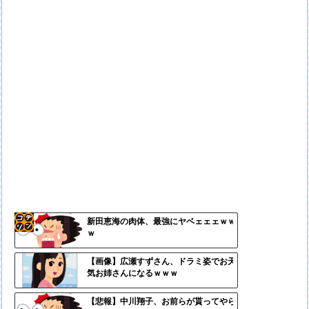
新田恵海の肉体、最強にヤベェェェｗｗ
ｗ
コテ
リン
【画像】広瀬すずさん、ドラミ姿でお天
気お姉さんになるｗｗｗ
- 固
定リ
【悲報】中川翔子、お前らが貰ってやら