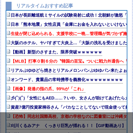
リアルタイムおすすめ記事
日本が長距離巡航ミサイルの試験発射に成功！北朝鮮が激怒「日
日本「熊本地震」女性店員「金庫にお金を入れないといけない（ｵ
生徒が閉じ込められる、支援学校に一晩…管理職が気づかず施錠
大阪のホテル、ヤバすぎて大炎上…「大阪の洗礼を受けました」
【動画】新型のさすまた、限界突破ｗｗｗｗｗｗ
【MLB】打率０割６分の〝韓国の至宝〟ついに戦力外通告へ「
リアルぷゆゆどら焼きとリアルメロンパンぷゆゆパン来たよぉ🥺
オンワード、貴重品の常時携帯を義務化ｗｗｗｗｗｗｗｗｗ
【画像】発達の指の爪、99%が「これ」
彡(ﾟ)(ﾟ)「女性にもAED……？いや、女さんが助けてあげたらえ
資産7億円投資家桐谷さん「バカなことしてないで現金使って好
【恐怖】同志社国際高校、京都の学校なのに図書室には沖縄タイ
刈川くるみアナ くっきり巨乳が揺れる！！【GIF動画あり】