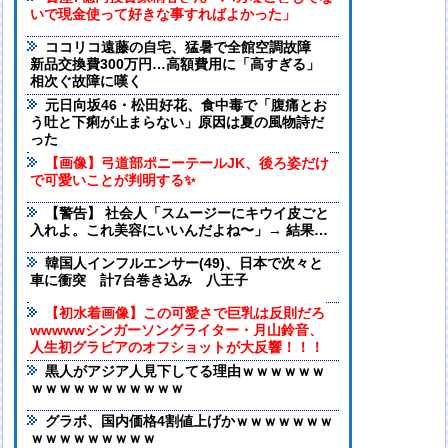
いで現金使って好きな事すればよかった」
ココリコ遠藤の自宅、猛暑で全館空調故障
新品交換費300万円…高額費用に「高すぎる」
相次ぐ故障に嘆く
元日向坂46・松田好花、食中毒で「腹痛とお
う吐と下痢が止まらない」原因は夏の風物詩だ
った
【画像】弓道部ポニーテールJK、後ろ姿だけ
で可愛いことが判明する✨
【警告】 社会人「スムージーにキウイ皮ごと
入れよ。これ美容にいいんだよね〜」→ 結果…
韓国人インフルエンサー(49)、日本で次々と
車に衝突 計7台巻き込み 八王子
【初水着画像】この可愛さで巨乳は反則だろ
wwwwwシンガーソングライター・月山鈴音、
人生初グラビアのオフショットが大反響！！！
黒人がアジア人見下してる理由ｗｗｗｗｗｗ
ｗｗｗｗｗｗｗｗｗｗｗ
グラボ、国内価格4割値上げかｗｗｗｗｗｗｗ
ｗｗｗｗｗｗｗｗｗ