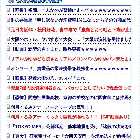
【画像】福岡、こんなのが普通に走ってるｗｗｗｗｗｗｗｗｗｗｗ
町の弁当屋「申し訳ないが消費税1%になったらその分商品代を値
元日向坂46・松田好花、食中毒で「腹痛とおう吐と下痢が止まら
大阪のホテル、ヤバすぎて大炎上…「大阪の洗礼を受けました」
【動画】新型のさすまた、限界突破ｗｗｗｗｗｗ
リアルぷゆゆどら焼きとリアルメロンパンぷゆゆパン来たよぉ🥺
オンワード、貴重品の常時携帯を義務化ｗｗｗｗｗｗｗｗｗ
【画像】発達の指の爪、99%が「これ」
資産7億円投資家桐谷さん「バカなことしてないで現金使って好
【恐怖】同志社国際高校、京都の学校なのに図書室には沖縄タイ
刈川くるみアナ ノースリーブの巨乳！！
刈川くるみアナ くっきり巨乳が揺れる！！【GIF動画あり】
『TOKYO MER』公開延期 熊本地震を受け「諸般の状況を総
【東大】 研究室サイトに「六四天安門」を埋め込んだ教授を懲戒