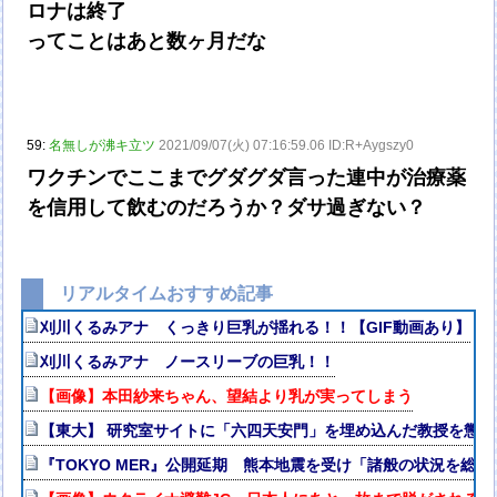
ロナは終了
ってことはあと数ヶ月だな
59:
名無しが沸キ立ツ
2021/09/07(火) 07:16:59.06 ID:R+Aygszy0
ワクチンでここまでグダグダ言った連中が治療薬
を信用して飲むのだろうか？ダサ過ぎない？
リアルタイムおすすめ記事
刈川くるみアナ くっきり巨乳が揺れる！！【GIF動画あり】
刈川くるみアナ ノースリーブの巨乳！！
【画像】本田紗来ちゃん、望結より乳が実ってしまう
【東大】 研究室サイトに「六四天安門」を埋め込んだ教授を懲戒
『TOKYO MER』公開延期 熊本地震を受け「諸般の状況を総