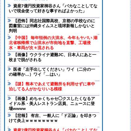
資産7億円投資家桐谷さん「バカなことしてな
いで現金使って好きな事すればよかった」
【恐怖】同志社国際高校、京都の学校なのに
図書室には沖縄タイムスと琉球新報しかないと
判明
【中国】 毎年恒例の大洪水、今年もヤバい 湖
北省秭帰県で山洪水が市街地を直撃、工場浸
水・車両が次々流される
【画像】ウクライナ避難JC、日本人にあと一
枚まで脱がされる
医者「左手出してください」ワイ（二分の一
の確率か…）ワイ「…はい」
【謎】熊本であえて避難所を利用せずに車中
泊してる人がかなりいる模様
【画像】めちゃくちゃセ◯クスしたくなるア
イドル系・美人レストラン店員、ニュースに登
場wwww
【悲報】 有吉、一般人に「ド正論」を叩きつ
けて炎上ｗｗｗｗｗｗｗｗ
資産7億円投資家桐谷さん「バカなことしてな