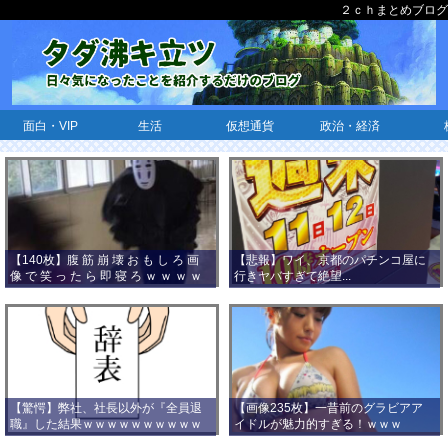
２ｃｈまとめブログ
面白・VIP
生活
仮想通貨
政治・経済
【140枚】腹 筋 崩 壊 お も し ろ 画
【悲報】ワイ、京都のパチンコ屋に
像 で 笑 っ た ら 即 寝 ろ ｗ ｗ ｗ ｗ
行きヤバすぎて絶望...
ｗ ｗ ｗ ｗ ｗ ｗ ｗ ｗ
【驚愕】弊社、社長以外が『全員退
【画像235枚】一昔前のグラビアア
職』した結果ｗｗｗｗｗｗｗｗｗｗ
イドルが魅力的すぎる！ｗｗｗ
ｗｗｗ