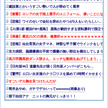
建設業とかいうすごい勢いで人が辞めてく業界
【衝撃】ロシアの女子陸上選手のユニフォーム、凄いことになる
【悲報】ワイのせいで会社を辞めたやつが3人もいたらしい…
【J1第1節 横浜FM×鹿島】 鹿島が劇的すぎる逆転勝利で国立で
【画像】最近のJCの身体、健康的ｗｗｗｗｗｗｗｗｗｗｗｗｗｗ
【悲報】仙台育英の女子マネ、神聖な甲子園でウインクをしてし
京大病院、脳腫瘍摘出手術で腫瘍の無い部位を摘出してしまう 
高川学園高校ダンス部さん、エッチな動画をあげてしまう。。。
【日向坂46】遠藤先生が描く日向坂メンバーがこちら…
【驚愕】エ口い女友達のクリ◯リスを舐めて3時間イカせまくっ
すごいデカ胸女見つけたんだが
筒井あやめ、ガチでデカいってwwwww(画像あり)
畑下由佳アナ ニットの胸元がくっきり！！