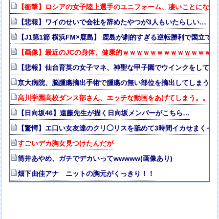
【衝撃】ロシアの女子陸上選手のユニフォーム、凄いことになる
【悲報】ワイのせいで会社を辞めたやつが3人もいたらしい…
【J1第1節 横浜FM×鹿島】 鹿島が劇的すぎる逆転勝利で国立で
【画像】最近のJCの身体、健康的ｗｗｗｗｗｗｗｗｗｗｗｗｗｗ
【悲報】仙台育英の女子マネ、神聖な甲子園でウインクをしてし
京大病院、脳腫瘍摘出手術で腫瘍の無い部位を摘出してしまう 
高川学園高校ダンス部さん、エッチな動画をあげてしまう。。。
【日向坂46】遠藤先生が描く日向坂メンバーがこちら…
【驚愕】エ口い女友達のクリ◯リスを舐めて3時間イカせまくっ
すごいデカ胸女見つけたんだが
筒井あやめ、ガチでデカいってwwwww(画像あり)
畑下由佳アナ ニットの胸元がくっきり！！