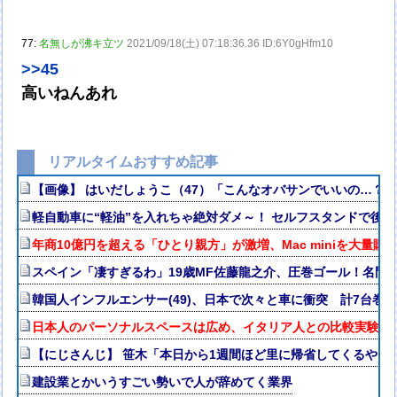
77:
名無しが沸キ立ツ
2021/09/18(土) 07:18:36.36 ID:6Y0gHfm10
>>45
高いねんあれ
リアルタイムおすすめ記事
【画像】 はいだしょうこ（47）「こんなオバサンでいいの…？
軽自動車に“軽油”を入れちゃ絶対ダメ～！ セルフスタンドで後を
年商10億円を超える「ひとり親方」が激増、Mac miniを大量購
スペイン「凄すぎるわ」19歳MF佐藤龍之介、圧巻ゴール！名門
韓国人インフルエンサー(49)、日本で次々と車に衝突 計7台巻
日本人のパーソナルスペースは広め、イタリア人との比較実験で
【にじさんじ】 笹木「本日から1週間ほど里に帰省してくるやよ
建設業とかいうすごい勢いで人が辞めてく業界