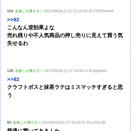
104:
名無しが沸キ立ツ
2021/09/18(土) 07:21:28.85 ID:VTzFRmHod
>>82
こんなん逆効果よな
売れ残りや不人気商品の押し売りに見えて買う気
失せるわ
128:
名無しが沸キ立ツ
2021/09/18(土) 07:24:08.14 ID:iijgfado0
>>82
クラフトボスと抹茶ラテはミスマッチすぎると思
う
93:
名無しが沸キ立ツ
2021/09/18(土) 07:20:30.55 ID:rrITfXLB0
普通に置いてあるんか