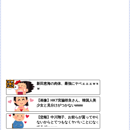
新田恵海の肉体、最強にヤベェェェｗｗ
ｗ
コテ
リン
【画像】HKT宮脇咲良さん、韓国人美
少女と見分けがつかないwww
- 固
定リ
【悲報】中川翔子、お前らが貰ってやら
ないからとてつもなくヤバいことになっ
ンク
てるぞｗｗｗ