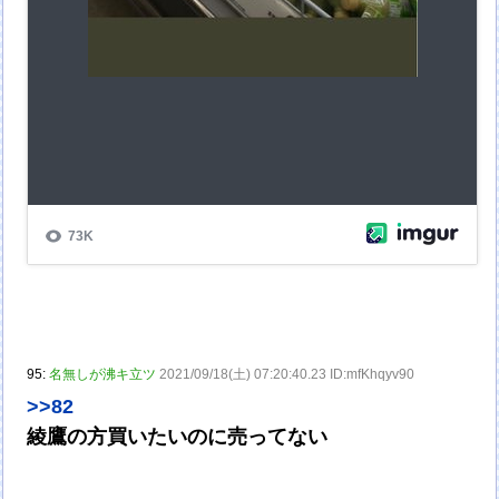
95:
名無しが沸キ立ツ
2021/09/18(土) 07:20:40.23 ID:mfKhqyv90
>>82
綾鷹の方買いたいのに売ってない