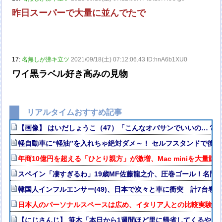
昨日スーパーで大量に並んでたで
17:
名無しが沸キ立ツ
2021/09/18(土) 07:12:06.43 ID:hnA6b1XU0
ワイ黒ラベル好き高みの見物
リアルタイムおすすめ記事
【画像】 はいだしょうこ（47）「こんなオバサンでいいの…？
軽自動車に“軽油”を入れちゃ絶対ダメ～！ セルフスタンドで後を
年商10億円を超える「ひとり親方」が激増、Mac miniを大量購
スペイン「凄すぎるわ」19歳MF佐藤龍之介、圧巻ゴール！名門
韓国人インフルエンサー(49)、日本で次々と車に衝突 計7台巻
日本人のパーソナルスペースは広め、イタリア人との比較実験で
【にじさんじ】 笹木「本日から1週間ほど里に帰省してくるやよ