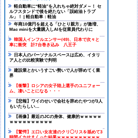
軽自動車に“軽油”を入れちゃ絶対ダメ～！ セ
ルフスタンドで後を絶たない「誤給油トラブ
ル」！ | 軽自動車：軽油
年商10億円を超える「ひとり親方」が激増、
Mac miniを大量購入しAIを従業員代わりに
韓国人インフルエンサー(49)、日本で次々と
車に衝突 計7台巻き込み 八王子
日本人のパーソナルスペースは広め、イタリ
ア人との比較実験で判明
建設業とかいうすごい勢いで人が辞めてく業
界
【衝撃】ロシアの女子陸上選手のユニフォー
ム、凄いことになる・・・
【悲報】ワイのせいで会社を辞めたやつが3人
もいたらしい…
【画像】最近のJCの身体、健康的ｗｗｗｗｗ
ｗｗｗｗｗｗｗｗｗｗ
【驚愕】エ口い女友達のクリ◯リスを舐めて3
時間イカせまくった結果ｗｗｗｗｗｗｗｗｗｗ