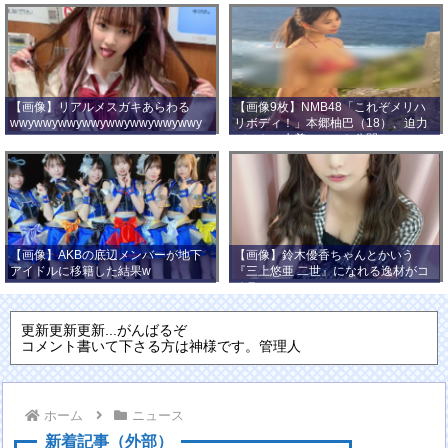
【画像】リアルメスガキあらわる
【画像9枚】NMB48「これぞメリハ
wwywwywwywwywwywwywwywwy
リボディ！」本郷柚巴（18）、迫力
wwy
バストの水着ショット公開！
【画像】AKBの底辺メンバーが地下
【画像】鈴木優香ちゃんとかいう
アイドルに移籍した結果w
『三上悠亜 二世』になれる逸材がコ
チラ
更新更新更新...がんばるぞ
コメント書いて下さる方は神様です。管理人
ホーム
ニュース
新着記事（外部）