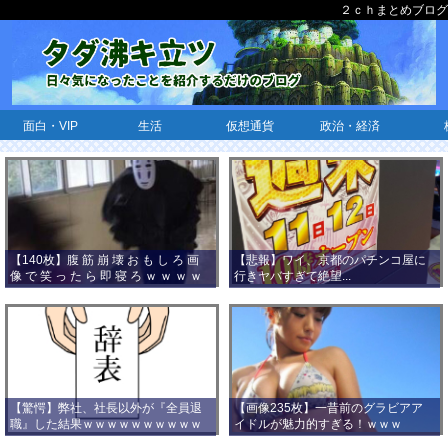
２ｃｈまとめブログ
面白・VIP
生活
仮想通貨
政治・経済
【140枚】腹 筋 崩 壊 お も し ろ 画
【悲報】ワイ、京都のパチンコ屋に
像 で 笑 っ た ら 即 寝 ろ ｗ ｗ ｗ ｗ
行きヤバすぎて絶望...
ｗ ｗ ｗ ｗ ｗ ｗ ｗ ｗ
【驚愕】弊社、社長以外が『全員退
【画像235枚】一昔前のグラビアア
職』した結果ｗｗｗｗｗｗｗｗｗｗ
イドルが魅力的すぎる！ｗｗｗ
ｗｗｗ