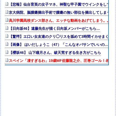
【悲報】仙台育英の女子マネ、神聖な甲子園でウインクをしてし
京大病院、脳腫瘍摘出手術で腫瘍の無い部位を摘出してしまう 
高川学園高校ダンス部さん、エッチな動画をあげてしまう。。。
【日向坂46】遠藤先生が描く日向坂メンバーがこちら…
【驚愕】エ口い女友達のクリ◯リスを舐めて3時間イカせまくっ
【画像】 はいだしょうこ（47）「こんなオバサンでいいの…？」
【櫻坂46】 山下瞳月さん、破天荒すぎる生き方がこちら
スペイン「凄すぎるわ」19歳MF佐藤龍之介、圧巻ゴール！名門