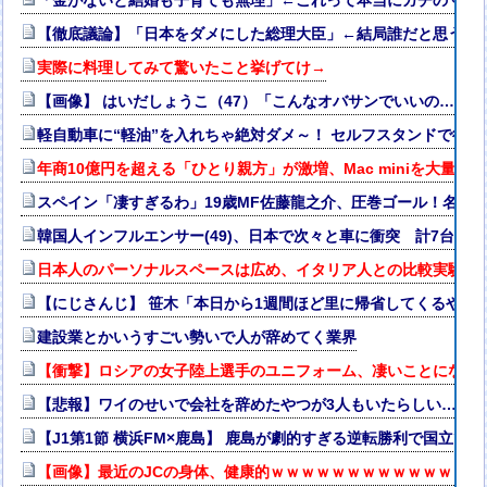
「金がないと結婚も子育ても無理」←これって本当にガチのマジ
【徹底議論】「日本をダメにした総理大臣」←結局誰だと思う？
実際に料理してみて驚いたこと挙げてけ→
【画像】 はいだしょうこ（47）「こんなオバサンでいいの…？」
軽自動車に“軽油”を入れちゃ絶対ダメ～！ セルフスタンドで後を
年商10億円を超える「ひとり親方」が激増、Mac miniを大量購
スペイン「凄すぎるわ」19歳MF佐藤龍之介、圧巻ゴール！名門
韓国人インフルエンサー(49)、日本で次々と車に衝突 計7台巻
日本人のパーソナルスペースは広め、イタリア人との比較実験で
【にじさんじ】 笹木「本日から1週間ほど里に帰省してくるやよ
建設業とかいうすごい勢いで人が辞めてく業界
【衝撃】ロシアの女子陸上選手のユニフォーム、凄いことになる
【悲報】ワイのせいで会社を辞めたやつが3人もいたらしい…
【J1第1節 横浜FM×鹿島】 鹿島が劇的すぎる逆転勝利で国立で
【画像】最近のJCの身体、健康的ｗｗｗｗｗｗｗｗｗｗｗｗｗｗ