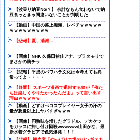
【波乗り納豆NG？】 余計なもん食わないで納
豆食っときゃ間違いないことが判明した
【動画】中国の路上痴漢、レベチｗｗｗｗｗ
ｗｗｗｗｗｗｗｗｗ
【悲報】夏、消滅…
【画像】NHK 久保田祐佳アナ、ブラタモリで
まさかの胸チラ
【悲報】平成のパワハラ文化は今考えても異
常ってよ・・・・
【疑問】 スポーツ漫画で退部する奴が「俺た
ちは楽しくやりたかったんだよ」って言い出す
理由ｗｗｗｗｗ
【動画】どすけべコスプレイヤー女子の汗の
量が想像以上にヤバすぎｗｗｗ
【画像】円熟味を増したグラドル、デカケツ
をガラスに押し付け悩殺wwwwww山田かな、最
新水着グラビアで色気爆発！！！
【悲報】 観光客「やっぱり本場のジンギスカ