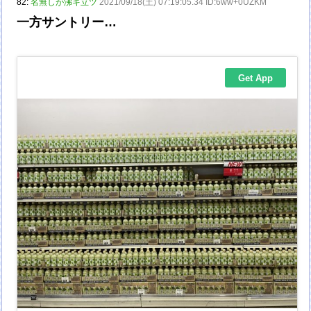
82:
名無しが沸キ立ツ
2021/09/18(土) 07:19:05.34 ID:6ww+0UZKM
一方サントリー…