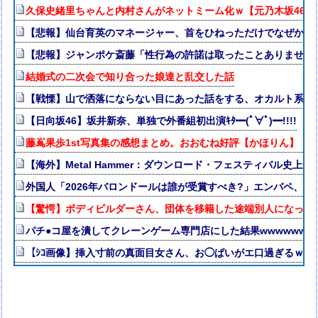
久保史緒里ちゃんと内村さんがネットミーム化ｗ【元乃木坂46】
【悲報】仙台育英のマネージャー、首をひねっただけでなぜかウ
【悲報】ジャンポケ斎藤「性行為の許諾は取ったことありません
結婚式の二次会で知り合った娘達と乱交した話
【戦慄】山で洒落にならない目にあった話をする、オカルト系で
【日向坂46】坂井新奈、単独で外番組初出演ｷﾀ━(ﾟ∀ﾟ)━!!!!
藤嶌果歩1st写真集の感想まとめ。おおむね好評【かほりん】【日
【海外】Metal Hammer：ダウンロード・フェスティバル史上最
外国人「2026年バロンドールは誰が受賞すべき?」エンバペ、今
【驚愕】ボディビルダーさん、団体を移籍した途端別人になって
パチ●コ屋を潰してクレーンゲーム専門店にした結果wwwwwwww
【ｼｺ画像】挿入寸前の真面目女さん、お◯ぱいがエ口過ぎるｗｗ