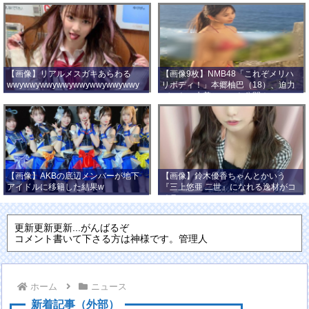
【画像】リアルメスガキあらわる
【画像9枚】NMB48「これぞメリハ
wwywwywwywwywwywwywwywwy
リボディ！」本郷柚巴（18）、迫力
wwy
バストの水着ショット公開！
【画像】AKBの底辺メンバーが地下
【画像】鈴木優香ちゃんとかいう
アイドルに移籍した結果w
『三上悠亜 二世』になれる逸材がコ
チラ
更新更新更新...がんばるぞ
コメント書いて下さる方は神様です。管理人
ホーム
ニュース
新着記事（外部）