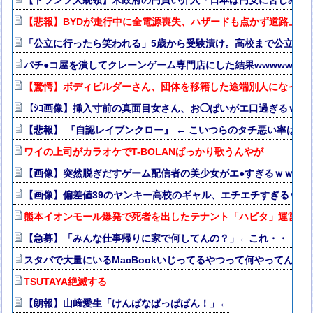
【トランプ大統領】米政府の円買い介入「日本は円安に苦しみ助
【悲報】BYDが走行中に全電源喪失、ハザードも点かず道路上で走
「公立に行ったら笑われる」5歳から受験漬け。高校まで公立の3
パチ●コ屋を潰してクレーンゲーム専門店にした結果wwwwwwww
【驚愕】ボディビルダーさん、団体を移籍した途端別人になって
【ｼｺ画像】挿入寸前の真面目女さん、お◯ぱいがエ口過ぎるｗｗ
【悲報】 『自認レイブンクロー』 ← こいつらのタチ悪い率は異
ワイの上司がカラオケでT-BOLANばっかり歌うんやが
【画像】突然脱ぎだすゲーム配信者の美少女がエ●すぎるｗｗｗ
【画像】偏差値39のヤンキー高校のギャル、エチエチすぎるｗｗ
熊本イオンモール爆発で死者を出したテナント「ハビタ」運営会社
【急募】「みんな仕事帰りに家で何してんの？」←これ・・・・
スタバで大量にいるMacBookいじってるやつって何やってんの
TSUTAYA絶滅する
【朗報】山﨑愛生「けんぱなぱっぱぱん！」←