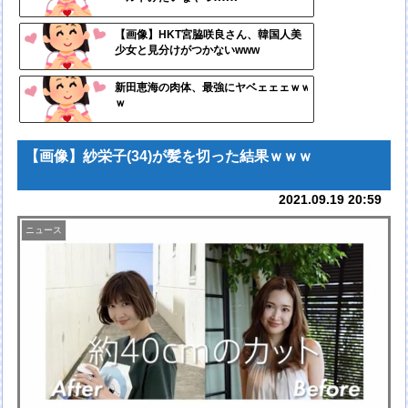
ンク
自動
【画像】HKT宮脇咲良さん、韓国人美
少女と見分けがつかないwww
更新
ツー
新田恵海の肉体、最強にヤベェェェｗｗ
ｗ
ル
【画像】紗栄子(34)が髪を切った結果ｗｗｗ
2021.09.19 20:59
ニュース