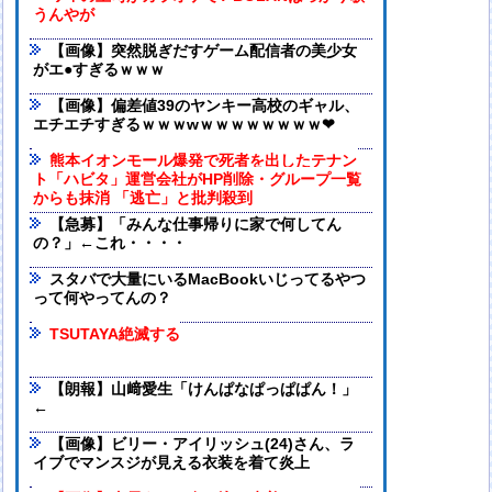
うんやが
【画像】突然脱ぎだすゲーム配信者の美少女
がエ●すぎるｗｗｗ
【画像】偏差値39のヤンキー高校のギャル、
エチエチすぎるｗｗｗwｗｗｗｗｗｗｗｗ❤
熊本イオンモール爆発で死者を出したテナン
ト「ハビタ」運営会社がHP削除・グループ一覧
からも抹消 「逃亡」と批判殺到
【急募】「みんな仕事帰りに家で何してん
の？」←これ・・・・
スタバで大量にいるMacBookいじってるやつ
って何やってんの？
TSUTAYA絶滅する
【朗報】山﨑愛生「けんぱなぱっぱぱん！」
←
【画像】ビリー・アイリッシュ(24)さん、ラ
イブでマンスジが見える衣装を着て炎上