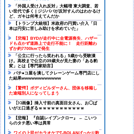
「外国人受け入れ反対」大幅増 東大調査、若
い世代で多く | ジジババが反対すんのはわかるけ
ど、ガキは何考えてんだか
【トランプ大統領】米政府の円買い介入「日
本は円安に苦しみ助けを求めていた」
【悲報】BYDが走行中に全電源喪失、ハザー
ドも点かず道路上で走行不能に！ 走行距離わ
ずか約7700kmで発生
「公立に行ったら笑われる」5歳から受験漬
け。高校まで公立の39歳夫が見た妻の「ある豹
変」とは【専門家助言】
パチ●コ屋を潰してクレーンゲーム専門店にし
た結果wwwwwwwwwwww
【驚愕】ボディビルダーさん、団体を移籍し
た途端別人になってしまう
【ｼｺ画像】挿入寸前の真面目女さん、お◯ぱ
いがエ口過ぎるｗｗｗｗｗｗｗｗｗｗｗ
【悲報】 『自認レイブンクロー』 ← こいつ
らのタチ悪い率は異常
ワイの上司がカラオケでT-BOLANばっかり歌