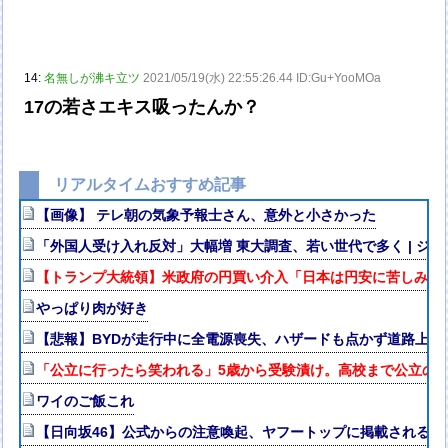
14:
名無しが沸キ立ツ
2021/05/19(水) 22:55:26.44 ID:Gu+YooMOa
17の若さエキス吸ったんか？
リアルタイムおすすめ記事
【画像】 テレ朝の気象予報士さん、意外と小さかった
「外国人受け入れ反対」大幅増 東大調査、若い世代で多く | 
【トランプ大統領】米政府の円買い介入「日本は円安に苦しみ助
やっぱり肉が好き
【悲報】BYDが走行中に全電源喪失、ハザードも点かず道路上で走
「公立に行ったら笑われる」5歳から受験漬け。高校まで公立の3
ワイのご飯これ
【日向坂46】公式からの注意喚起、ヤフートップに掲載される