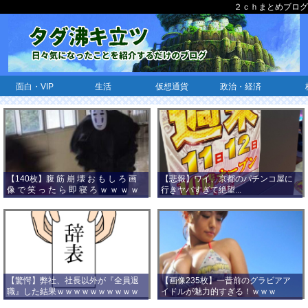
２ｃｈまとめブログ
面白・VIP
生活
仮想通貨
政治・経済
【140枚】腹 筋 崩 壊 お も し ろ 画
【悲報】ワイ、京都のパチンコ屋に
像 で 笑 っ た ら 即 寝 ろ ｗ ｗ ｗ ｗ
行きヤバすぎて絶望...
ｗ ｗ ｗ ｗ ｗ ｗ ｗ ｗ
【驚愕】弊社、社長以外が『全員退
【画像235枚】一昔前のグラビアア
職』した結果ｗｗｗｗｗｗｗｗｗｗ
イドルが魅力的すぎる！ｗｗｗ
ｗｗｗ