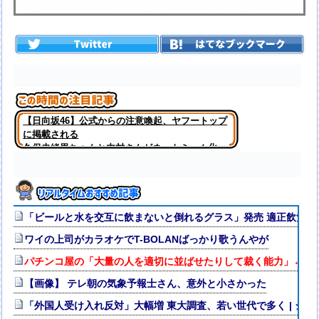
【日向坂46】公式からの注意喚起、ヤフートップ
に掲載される
久保史緒里ちゃんと内村さんがネットミーム化ｗ
【元乃木坂46】
「ビールと水を交互に飲まないと倒れるグラス」発売 適正飲酒を
ワイの上司がカラオケでT-BOLANばっかり歌うんやが
パチンコ屋の「大量の人を適切に並ばせたりして裁く能力」←こ
【画像】 テレ朝の気象予報士さん、意外と小さかった
「外国人受け入れ反対」大幅増 東大調査、若い世代で多く | ジ