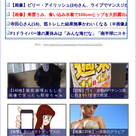
【画像】ビリー・アイリッシュ(24)さん、ライブでマンスジが見
【画像】東雲うみ、食い込み水着で100cmヒップを大胆露出www
寺田心さん(18)、筋トレした結果無事かわいくなる（※画像あり
F1ドライバー達の夏休みは「みんな海だな」「南半球にスキーし
元スレ：
https://swallow.5ch.net/test/read.cgi/livejupiter/1621432354/
【140枚】腹 筋 崩 壊 お も し ろ
【悲報】ワイ、京都のパチンコ屋
画 像 で 笑 っ た ら 即 寝 ろ ｗ ｗ
に行きヤバすぎて絶望...
ｗ ｗ ｗ ｗ ｗ ｗ ｗ ｗ ｗ ｗ
【衝撃】昔のポテトチップスの
【画像235枚】一昔前のグラビア