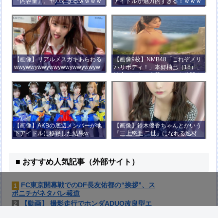
『内容量』、ヤバすぎるｗｗｗｗ
アイドルが魅力的すぎる！ｗｗｗ
ｗｗｗｗ
【画像】リアルメスガキあらわる
【画像9枚】NMB48「これぞメリ
wwywwywwywwywwywwywwyw
ハリボディ！」本郷柚巴（18）、
wywwy
迫力バストの水着ショット公開！
【画像】AKBの底辺メンバーが地
【画像】鈴木優香ちゃんとかいう
下アイドルに移籍した結果w
『三上悠亜 二世』になれる逸材
がコチラ
■ おすすめ人気記事（外部サイト）
FC東京開幕戦でのDF長友佑都の“挨拶”、ス
1
ポニチがネタバレ報道
【動画】 撮影走行でホンダADUO改良型エ
2
ンジン（PU）を搭載したアストンマーチン