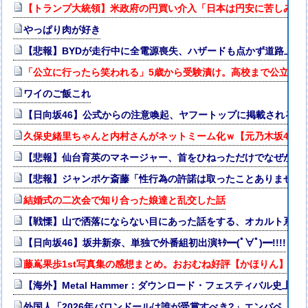
【トランプ大統領】米政府の円買い介入「日本は円安に苦しみ助
やっぱり肉が好き
【悲報】BYDが走行中に全電源喪失、ハザードも点かず道路上で走
「公立に行ったら笑われる」5歳から受験漬け。高校まで公立の3
ワイのご飯これ
【日向坂46】公式からの注意喚起、ヤフートップに掲載される
久保史緒里ちゃんと内村さんがネットミーム化ｗ【元乃木坂46】
【悲報】仙台育英のマネージャー、首をひねっただけでなぜかウ
【悲報】ジャンポケ斎藤「性行為の許諾は取ったことありません
結婚式の二次会で知り合った娘達と乱交した話
【戦慄】山で洒落にならない目にあった話をする、オカルト系で
【日向坂46】坂井新奈、単独で外番組初出演ｷﾀ━(ﾟ∀ﾟ)━!!!!
藤嶌果歩1st写真集の感想まとめ。おおむね好評【かほりん】【日
【海外】Metal Hammer：ダウンロード・フェスティバル史上最高
外国人「2026年バロンドールは誰が受賞すべき?」エンバペ、今