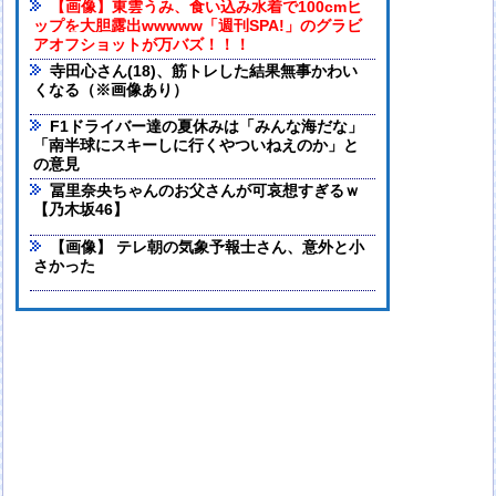
【画像】東雲うみ、食い込み水着で100cmヒ
ップを大胆露出wwwww「週刊SPA!」のグラビ
アオフショットが万バズ！！！
寺田心さん(18)、筋トレした結果無事かわい
くなる（※画像あり）
F1ドライバー達の夏休みは「みんな海だな」
「南半球にスキーしに行くやついねえのか」と
の意見
冨里奈央ちゃんのお父さんが可哀想すぎるｗ
【乃木坂46】
【画像】 テレ朝の気象予報士さん、意外と小
さかった