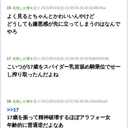
15:
名無しが沸キ立ツ
2021/05/19(水) 22:55:35.31 ID:GLMEc/fsa
よく見るとちゃんとかわいいんやけど
どうしても嫌悪感が先に立ってしまうのはなんで
やろ
17:
名無しが沸キ立ツ
2021/05/19(水) 22:56:45.10 ID:Ra6G9X0JM
こいつが17歳をスパイダー乳首舐め騎乗位でせー
し搾り取ったんだよね
18:
名無しが沸キ立ツ
2021/05/19(水) 22:57:50.44 ID:zJKm9Xez0
>>17
17歳を振って精神破壊するほぼアラフォー女
年齢的に普通逆だよなあ