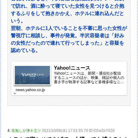
で訪れ、酒に酔って寝ていた女性を見つけると介抱
するふりをして抱きかかえ、ホテルに連れ込んだと
いう。
翌朝、ホテルに1人でいることを不審に思った女性が
警視庁に相談し、事件が発覚。半沢容疑者は「好み
の女性だったので連れて行ってしまった」と容疑を
認めている。
Yahoo!ニュース
Yahoo!ニュースは、新聞・通信社が配信
するニュースのほか、映像、雑誌や個人の
書き手が執筆する記事など多種多様なニュ
ースを掲載しています。
news.yahoo.co.jp
4:
名無しが沸キ立ツ
2021/10/06(水) 17:01:55.70 ID:O2wZoY0Zd