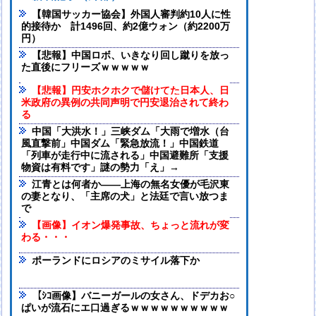
【韓国サッカー協会】外国人審判約10人に性
的接待か 計1496回、約2億ウォン（約2200万
円）
【悲報】中国ロボ、いきなり回し蹴りを放っ
た直後にフリーズｗｗｗｗｗ
【悲報】円安ホクホクで儲けてた日本人、日
米政府の異例の共同声明で円安退治されて終わ
る
中国「大洪水！」三峡ダム「大雨で増水（台
風直撃前」中国ダム「緊急放流！」中国鉄道
「列車が走行中に流される」中国避難所「支援
物資は有料です」謎の勢力「え」→
江青とは何者か——上海の無名女優が毛沢東
の妻となり、「主席の犬」と法廷で言い放つま
で
【画像】イオン爆発事故、ちょっと流れが変
わる・・・
ポーランドにロシアのミサイル落下か
【ｼｺ画像】バニーガールの女さん、ドデカお○
ぱいが流石にエ口過ぎるｗｗｗｗｗｗｗｗｗｗ