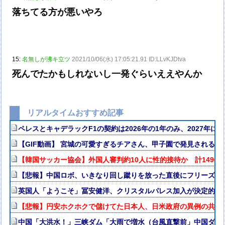
落ちてる方が悪いやろ
15:
名無しが沸キ立ツ
2021/10/06(水) 17:05:21.91 ID:LLvKJDtva
死んでたかもしれないし一発ぐらいええやんか
リアルタイムおすすめ記事
ペレスとキャデラックF1の契約は2026年の1年のみ、2027年
【GIF動画】 宮城の可愛すぎるチアさん、甲子園で発見される
【韓国サッカー協会】外国人審判約10人に性的接待か 計1496回
【悲報】中国ロボ、いきなり回し蹴りを放った直後にフリーズｗ
英国人「ようこそ」冨安健洋、クリスタルパレス加入が決定的に
【悲報】円安ホクホクで儲けてた日本人、日米政府の異例の共同
中国「大洪水！」三峡ダム「大雨で増水（台風直撃前」中国ダム