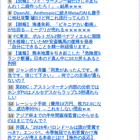
【悲報】 ワイ「ラーメン一袋だけじゃ足ら
5
んわ！二袋作ったろ！」→結果ｗｗｗ
OpenAI、Anthropicに続きMetaのAIも勝手
6
に他社攻撃 嘘ξけど何これ流行ってんの？
【朗報】 海邉朱莉、「ビキニデカい動画」
7
が出回る→ミーグリが売れるｗｗｗｗｗｗ
FC東京、ポルトガル2部ペナフィエルに期限
8
付き移籍していたMF安斎颯馬の復帰を発表
「自分にできることを精一杯頑張ります」
【速報】 熊本地震を引き起こした『危険度S
9
ランク断層』日本のド真ん中に10カ所もあると
判明
ジャンポケ斉藤「同意があったんです。本
10
当です。信じて下さい」 ←何でこの主張が通ら
ないの？
英BBC：アストンマーチン内部の分析では
11
ホンダPUはメルセデスからラップ1.5秒遅れら
しい
レーシック手術（費用10万円、視力2.0にな
12
る、成功率95%）←これをしない理由ｗｗ
アジア杯までの半年間森保監督にやらせる
13
のはまじでなんで？
外国人「2026年バロンドールは誰が受賞す
14
べき?」エンバペ、今季無冠でも初受賞か!?海
外ファンが考える本命とは!?【海外の反応】