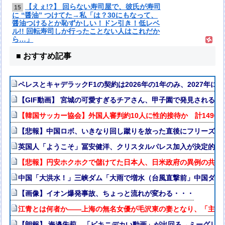
【えぇ!?】 回らない寿司屋で、彼氏が寿司
15
に “醤油” つけてた→私「は？30にもなって、
醤油つけるとか恥ずかしい！ドン引き！低レベ
ル!! 回転寿司しか行ったことない人はこれだか
ら…」
■ おすすめ記事
ペレスとキャデラックF1の契約は2026年の1年のみ、2027年
【GIF動画】 宮城の可愛すぎるチアさん、甲子園で発見される
【韓国サッカー協会】外国人審判約10人に性的接待か 計1496回
【悲報】中国ロボ、いきなり回し蹴りを放った直後にフリーズｗ
英国人「ようこそ」冨安健洋、クリスタルパレス加入が決定的に
【悲報】円安ホクホクで儲けてた日本人、日米政府の異例の共同
中国「大洪水！」三峡ダム「大雨で増水（台風直撃前」中国ダム
【画像】イオン爆発事故、ちょっと流れが変わる・・・
江青とは何者か——上海の無名女優が毛沢東の妻となり、「主席
【朗報】 海邉朱莉、「ビキニデカい動画」が出回る→ミーグリ