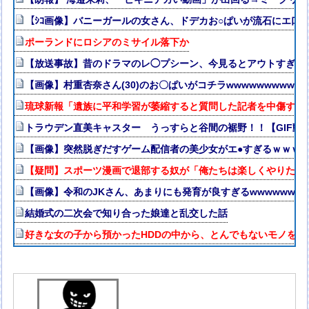
【ｼｺ画像】バニーガールの女さん、ドデカお○ぱいが流石にエ口
ポーランドにロシアのミサイル落下か
【放送事故】昔のドラマのレ◯プシーン、今見るとアウトすぎる
【画像】村重杏奈さん(30)のお〇ぱいがコチラwwwwwwwwww
琉球新報「遺族に平和学習が萎縮すると質問した記者を中傷する
トラウデン直美キャスター うっすらと谷間の裾野！！【GIF動
【画像】突然脱ぎだすゲーム配信者の美少女がエ●すぎるｗｗｗ
【疑問】スポーツ漫画で退部する奴が「俺たちは楽しくやりたか
【画像】令和のJKさん、あまりにも発育が良すぎるwwwwwww
結婚式の二次会で知り合った娘達と乱交した話
好きな女の子から預かったHDDの中から、とんでもないモノを発