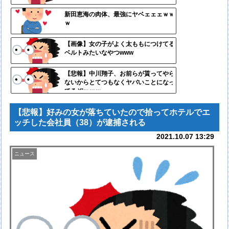
定リ
新田恵海の肉体、最強にヤベェェェｗｗ
ｗ
ンク
自動
【画像】女の子がよく太ももにつけてる
ベルトみたいなやつwww
更新
ツー
【悲報】中川翔子、お前らが貰ってやら
ないからとてつもなくヤバいことになっ
ル
てるぞｗｗｗ
【悲報】好みの女が落ちていたので拾ってホテルでエ
ッチした会社員（38）が逮捕される
2021.10.07 13:29
ニュース