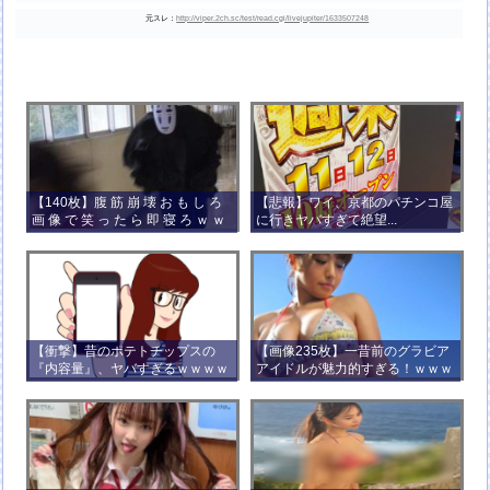
元スレ：
http://viper.2ch.sc/test/read.cgi/livejupiter/1633507248
【140枚】腹 筋 崩 壊 お も し ろ
【悲報】ワイ、京都のパチンコ屋
画 像 で 笑 っ た ら 即 寝 ろ ｗ ｗ
に行きヤバすぎて絶望...
ｗ ｗ ｗ ｗ ｗ ｗ ｗ ｗ ｗ ｗ
【衝撃】昔のポテトチップスの
【画像235枚】一昔前のグラビア
『内容量』、ヤバすぎるｗｗｗｗ
アイドルが魅力的すぎる！ｗｗｗ
ｗｗｗｗ