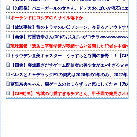
【ｼｺ画像】バニーガールの女さん、ドデカお○ぱいが流石にエ口
ポーランドにロシアのミサイル落下か
【放送事故】昔のドラマのレ◯プシーン、今見るとアウトすぎる
【画像】村重杏奈さん(30)のお〇ぱいがコチラwwwwwwwwwww
琉球新報「遺族に平和学習が萎縮すると質問した記者を中傷する
トラウデン直美キャスター うっすらと谷間の裾野！！【GIF動
【画像】突然脱ぎだすゲーム配信者の美少女がエ●すぎるｗｗｗ
ペレスとキャデラックF1の契約は2026年の1年のみ、2027年
冨里奈央ちゃん、罰ゲームのセミをずっと気にしてたｗ【乃木坂4
【GIF動画】 宮城の可愛すぎるチアさん、甲子園で発見される