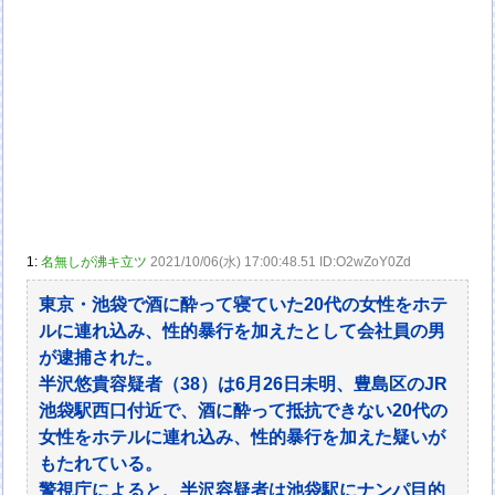
1:
名無しが沸キ立ツ
2021/10/06(水) 17:00:48.51 ID:O2wZoY0Zd
東京・池袋で酒に酔って寝ていた20代の女性をホテ
ルに連れ込み、性的暴行を加えたとして会社員の男
が逮捕された。
半沢悠貴容疑者（38）は6月26日未明、豊島区のJR
池袋駅西口付近で、酒に酔って抵抗できない20代の
女性をホテルに連れ込み、性的暴行を加えた疑いが
もたれている。
警視庁によると、半沢容疑者は池袋駅にナンパ目的