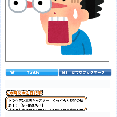
トラウデン直美キャスター うっすらと谷間の裾
野！！【GIF動画あり】
【画像】突然脱ぎだすゲーム配信者の美少女がエ
●すぎるｗｗｗ