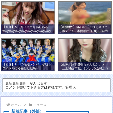
【画像】リアルメスガキあらわる
【画像9枚】NMB48「これぞメリハ
wwywwywwywwywwywwywwywwy
リボディ！」本郷柚巴（18）、迫力
wwy
バストの水着ショット公開！
【画像】AKBの底辺メンバーが地下
【画像】鈴木優香ちゃんとかいう
アイドルに移籍した結果w
『三上悠亜 二世』になれる逸材がコ
チラ
更新更新更新...がんばるぞ
コメント書いて下さる方は神様です。管理人
ホーム
ニュース
新着記事（外部）