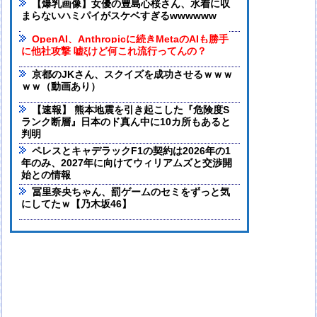
【爆乳画像】女優の豊島心桜さん、水着に収
まらないハミパイがスケベすぎるwwwwww
OpenAI、Anthropicに続きMetaのAIも勝手
に他社攻撃 嘘ξけど何これ流行ってんの？
京都のJKさん、スクイズを成功させるｗｗｗ
ｗｗ（動画あり）
【速報】 熊本地震を引き起こした『危険度S
ランク断層』日本のド真ん中に10カ所もあると
判明
ペレスとキャデラックF1の契約は2026年の1
年のみ、2027年に向けてウィリアムズと交渉開
始との情報
冨里奈央ちゃん、罰ゲームのセミをずっと気
にしてたｗ【乃木坂46】