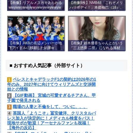
【画像】リアルメスガキあらわる
【画像9枚】NMB48「これぞメリ
wwywwywwywwywwywwywwyw
ハリボディ！」本郷柚巴（18）、
wywwy
迫力バストの水着ショット公開！
【画像】AKBの底辺メンバーが地
【画像】鈴木優香ちゃんとかいう
下アイドルに移籍した結果w
『三上悠亜 二世』になれる逸材
がコチラ
■ おすすめ人気記事（外部サイト）
ペレスとキャデラックF1の契約は2026年の1
1
年のみ、2027年に向けてウィリアムズと交渉開
始との情報
【GIF動画】 宮城の可愛すぎるチアさん、甲
2
子園で発見される
職場の人妻と不倫をして、ついに、、、
3
英国人「ようこそ」冨安健洋、クリスタルパ
4
レス加入が決定的に！メディカル検査をパス！
現地サポが歓迎！アーセナルファンも祝福！
【海外の反応】