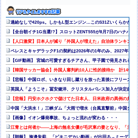
過給なしで420ps。しかもL型エンジン…このS31Zいくらかかっ
【全台朝イチ1G当選!?】スロットZENT555が8月7日のハナ
【人口激変】日本人が減り「外国人が増えた」自治体ランキング、1
ペレスとキャデラックF1の契約は2026年の1年のみ、2027年
【GIF動画】 宮城の可愛すぎるチアさん、甲子園で発見される
【韓国サッカー協会】外国人審判約10人に性的接待か 計1496回
【悲報】中国ロボ、いきなり回し蹴りを放った直後にフリーズｗ
英国人「ようこそ」冨安健洋、クリスタルパレス加入が決定的に
【悲報】円安ホクホクで儲けてた日本人、日米政府の異例の共同
中国「大洪水！」三峡ダム「大雨で増水（台風直撃前」中国ダム
【画像】イオン爆発事故、ちょっと流れが変わる・・・
江青とは何者か——上海の無名女優が毛沢東の妻となり、「主席
【朗報】 海邉朱莉、「ビキニデカい動画」が出回る→ミーグリが