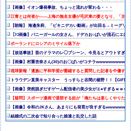
【画像】イオン爆発事故、ちょっと流れが変わる・・・
江青とは何者か——上海の無名女優が毛沢東の妻となり、「主席
【朗報】 海邉朱莉、「ビキニデカい動画」が出回る→ミーグリ
【ｼｺ画像】バニーガールの女さん、ドデカお○ぱいが流石にエ口
ポーランドにロシアのミサイル落下か
【放送事故】昔のドラマのレ◯プシーン、今見るとアウトすぎる
【画像】村重杏奈さん(30)のお〇ぱいがコチラwwwwwwwwww
琉球新報「遺族に平和学習が萎縮すると質問した記者を中傷する
トラウデン直美キャスター うっすらと谷間の裾野！！【GIF動
【画像】突然脱ぎだすゲーム配信者の美少女がエ●すぎるｗｗｗ
【疑問】スポーツ漫画で退部する奴が「俺たちは楽しくやりたか
【画像】令和のJKさん、あまりにも発育が良すぎるwwwwwww
結婚式の二次会で知り合った娘達と乱交した話