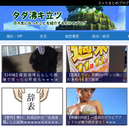
２ｃｈまとめブログ
面白・VIP
生活
仮想通貨
政治・経済
【140枚】腹 筋 崩 壊 お も し ろ 画
【悲報】ワイ、京都のパチンコ屋に
像 で 笑 っ た ら 即 寝 ろ ｗ ｗ ｗ ｗ
行きヤバすぎて絶望...
ｗ ｗ ｗ ｗ ｗ ｗ ｗ ｗ
【驚愕】弊社、社長以外が『全員退
【画像235枚】一昔前のグラビアア
職』した結果ｗｗｗｗｗｗｗｗｗｗ
イドルが魅力的すぎる！ｗｗｗ
ｗｗｗ