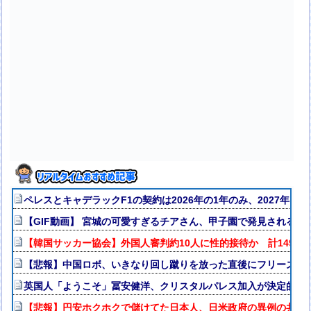
ペレスとキャデラックF1の契約は2026年の1年のみ、2027年
【GIF動画】 宮城の可愛すぎるチアさん、甲子園で発見される
【韓国サッカー協会】外国人審判約10人に性的接待か 計1496回
【悲報】中国ロボ、いきなり回し蹴りを放った直後にフリーズｗ
英国人「ようこそ」冨安健洋、クリスタルパレス加入が決定的に
【悲報】円安ホクホクで儲けてた日本人、日米政府の異例の共同