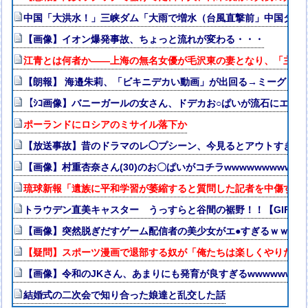
中国「大洪水！」三峡ダム「大雨で増水（台風直撃前」中国ダム
【画像】イオン爆発事故、ちょっと流れが変わる・・・
江青とは何者か——上海の無名女優が毛沢東の妻となり、「主席
【朗報】 海邉朱莉、「ビキニデカい動画」が出回る→ミーグリが
【ｼｺ画像】バニーガールの女さん、ドデカお○ぱいが流石にエ口
ポーランドにロシアのミサイル落下か
【放送事故】昔のドラマのレ◯プシーン、今見るとアウトすぎる
【画像】村重杏奈さん(30)のお〇ぱいがコチラwwwwwwwwwww
琉球新報「遺族に平和学習が萎縮すると質問した記者を中傷する
トラウデン直美キャスター うっすらと谷間の裾野！！【GIF動
【画像】突然脱ぎだすゲーム配信者の美少女がエ●すぎるｗｗｗ
【疑問】スポーツ漫画で退部する奴が「俺たちは楽しくやりたか
【画像】令和のJKさん、あまりにも発育が良すぎるwwwwwww
結婚式の二次会で知り合った娘達と乱交した話