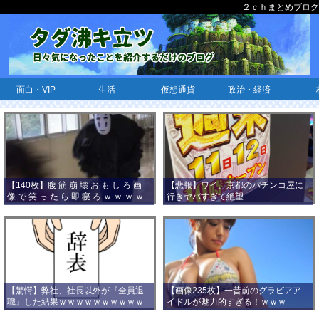
２ｃｈまとめブログ
面白・VIP
生活
仮想通貨
政治・経済
【140枚】腹 筋 崩 壊 お も し ろ 画
【悲報】ワイ、京都のパチンコ屋に
像 で 笑 っ た ら 即 寝 ろ ｗ ｗ ｗ ｗ
行きヤバすぎて絶望...
ｗ ｗ ｗ ｗ ｗ ｗ ｗ ｗ
【驚愕】弊社、社長以外が『全員退
【画像235枚】一昔前のグラビアア
職』した結果ｗｗｗｗｗｗｗｗｗｗ
イドルが魅力的すぎる！ｗｗｗ
ｗｗｗ