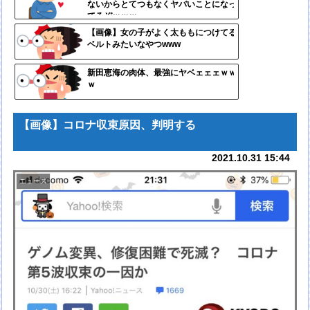
ないからとてつもなくヤバいことになっ
ンク
てるぞｗｗｗ
自動
【画像】女の子がよく太ももにつけてる
ベルトみたいなやつwww
更新
ツー
新田恵海の肉体、最強にヤベェェェｗｗ
ｗ
ル
【画像】コロナ収束原因、判明する
2021.10.31 15:44
ニュース