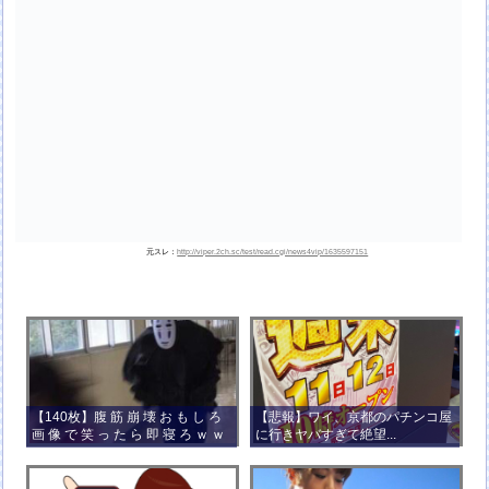
元スレ：
http://viper.2ch.sc/test/read.cgi/news4vip/1635597151
【140枚】腹 筋 崩 壊 お も し ろ
【悲報】ワイ、京都のパチンコ屋
画 像 で 笑 っ た ら 即 寝 ろ ｗ ｗ
に行きヤバすぎて絶望...
ｗ ｗ ｗ ｗ ｗ ｗ ｗ ｗ ｗ ｗ