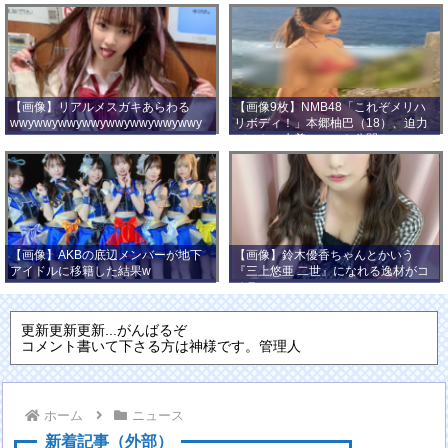
【画像】リアルメスガキあらわる
【画像9枚】NMB48「これぞメリハ
wwywwywwywwywwywwywwywwy
リボディ！」本郷柚巴（18）、迫力
wwy
バストの水着ショット公開！
【画像】AKBの底辺メンバーが地下
【画像】鈴木優香ちゃんとかいう
アイドルに移籍した結果w
『三上悠亜 二世』になれる逸材がコ
チラ
更新更新更新...がんばるぞ
コメント書いて下さる方は神様です。管理人
ホーム
ニュース
新着記事（外部）