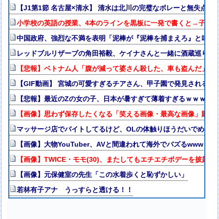
【J1第1節 名古屋×清水】 清水は北川の完璧なボレーと無失点
小学校の英語の授業、4本のラインを黒板に一発で書くと→子ども
中国政府、強烈な不満を表明「泥棒が『泥棒を捕まえろ』と叫ぶ
レッドブルリザーブの角田裕毅、ケイナさんと一緒に酒蔵巡りを
【悲報】ベトナム人「腹が減って婆さん殺した、車も盗んだ」
【GIF動画】 宮城の可愛すぎるチアさん、甲子園で発見される
【悲報】最近のZの女の子、日本が暑すぎて薄着すぎるｗｗｗｗ
【画像】思わず保存したくなる「笑える画像・最高な画像」貼っ
マッサージ店でバイトしてるけど、OLの体触りほうだいでめっち
【画像】大物YouTuber、AVと間違われて海外でバズるwww
【画像】TWICE・モモ(30)、またしてもエチエチボデーを披露ww
【画像】元保健室の先生「この水着歩くと恥ずかしい」
若林有子アナ うっすらと透ける！！