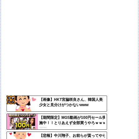
【画像】HKT宮脇咲良さん、韓国人美
少女と見分けがつかないwww
コテ
リン
【期間限定】MGS動画が100円セール実
施中！！とりあえず全部買うやろｗｗｗ
- 固
ｗｗ
定リ
【悲報】中川翔子、お前らが貰ってやら