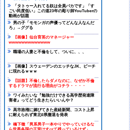
「タトゥー入れてる奴は全員バカです」「す
ごい民度低い」この道23年の彫り師YouTuberの
動画が話題
男の子「モモンガの声優ってどんな人なんだ
ろ」→ググる
【画像】仙台育英のマネージャー
wwwwwwwwwwwww
職場の人妻と不倫をして、ついに、、、
【画像】スウェーデンのエッチなJK、ビーチ
に現れるｗｗｗ
【話題】不倫したらダメなのに、なぜか不倫
するドラマが流行る理由がコチラ・・・・
ワイみたいな『勉強だけできる高学歴発達障
害者』ってどう生きたらいいんや？
高市政権に媚びてきた産経新聞、コスト上昇
に耐えられず東北6県撤退を発表
橋下徹「男系男子一本やりでやっていけるな
ら世界各国の王室はすべて残っているはず」