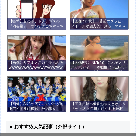
【衝撃】昔のポテトチップスの
【画像235枚】一昔前のグラビア
『内容量』、ヤバすぎるｗｗｗｗ
アイドルが魅力的すぎる！ｗｗｗ
ｗｗｗｗ
【画像】リアルメスガキあらわる
【画像9枚】NMB48「これぞメリ
wwywwywwywwywwywwywwyw
ハリボディ！」本郷柚巴（18）、
wywwy
迫力バストの水着ショット公開！
【画像】AKBの底辺メンバーが地
【画像】鈴木優香ちゃんとかいう
下アイドルに移籍した結果w
『三上悠亜 二世』になれる逸材
がコチラ
■ おすすめ人気記事（外部サイト）