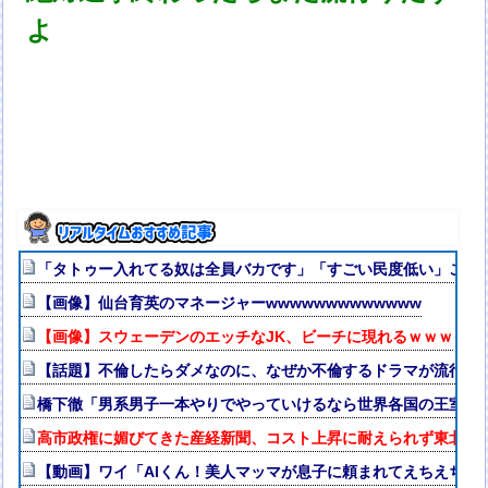
よ
「タトゥー入れてる奴は全員バカです」「すごい民度低い」この道23
【画像】仙台育英のマネージャーwwwwwwwwwwwww
【画像】スウェーデンのエッチなJK、ビーチに現れるｗｗｗ
【話題】不倫したらダメなのに、なぜか不倫するドラマが流行る
橋下徹「男系男子一本やりでやっていけるなら世界各国の王室は
高市政権に媚びてきた産経新聞、コスト上昇に耐えられず東北6
【動画】ワイ「AIくん！美人マッマが息子に頼まれてえちえち衣