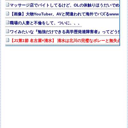
マッサージ店でバイトしてるけど、OLの体触りほうだいでめっち
【画像】大物YouTuber、AVと間違われて海外でバズるwww
職場の人妻と不倫をして、ついに、、、
ワイみたいな『勉強だけできる高学歴発達障害者』ってどう生き
【J1第1節 名古屋×清水】 清水は北川の完璧なボレーと無失点