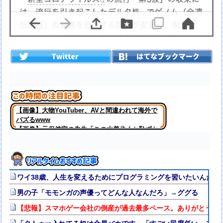
【画像】大物YouTuber、AVと間違われて海外で
バズるwww
【画像】元保健室の先生「この水着歩くと恥ずか
しい」
ワイ38歳、人生を変えるためにプログラミングを習いたいんだが
男の子「モモンガの声優ってどんな人なんだろ」→ググる
【悲報】スマホゲー会社の倒産が過去最多ペース。ありがとう自