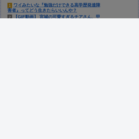
ワイみたいな『勉強だけできる高学歴発達障
1
害者』ってどう生きたらいいんや？
【GIF動画】 宮城の可愛すぎるチアさん、甲
2
子園で発見される
【腹筋崩壊】 見た瞬間吹いた画像を貼って
3
いくスレｗｗｗｗ
【田舎のミステリー】 タヌキが人間に化け
4
る説、これ多分マジ
外国人「日本の未来は安泰だ」16歳MF三井
5
寺眞、衝撃ゴール！久保建英超え歴代2位の記
録！3得点に絡む活躍で海外絶賛！【海外の反
応】
【試合実況】 西武スタメン 先発:高橋光成
6
（2026.8.7）
【悲報】 味噌ラーメンで行列、出来ない
7
このパソコン買おうか迷ってるから背中を刺
8
してくれｗｗｗ
「被告はモンスター」元ジャンポケ斉藤慎二
9
被告に懲役７年求刑でほぼ実刑確実？弁護側の
主張が無理筋なワケ
伊Autosprint誌：ニューエイ代表渾身のア
10
ストンマーチンAMR26を改善に導いた最大の功
労者はカルディレ
ラオウがサウザーに勝てないって信じられ
11