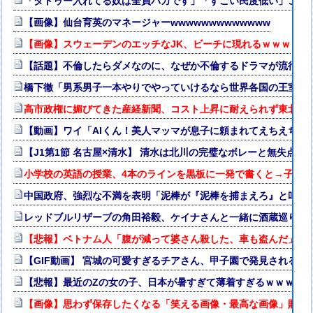
「タトゥー入れてる奴は全員バカです」「すごい民度低い」この道23
【画像】仙台育英のマネージャーwwwwwwwwwwwww
【画像】スウェーデンのエッチなJK、ビーチに現れるｗｗｗ
【話題】不倫したらダメなのに、なぜか不倫するドラマが流行る
橋下徹「男系男子一本やりでやっていけるなら世界各国の王室は
高市政権に媚びてきた産経新聞、コスト上昇に耐えられず東北6
【動画】ワイ「AIくん！美人マッマが息子に頼まれてえちえち衣
【J1第1節 名古屋×清水】 清水は北川の完璧なボレーと無失点
小学校の英語の授業、4本のラインを黒板に一発で書くと→子ども
中国政府、強烈な不満を表明「泥棒が『泥棒を捕まえろ』と叫ぶ
レッドブルリザーブの角田裕毅、ケイナさんと一緒に酒蔵巡りを
【悲報】ベトナム人「腹が減って婆さん殺した、車も盗んだ」
【GIF動画】 宮城の可愛すぎるチアさん、甲子園で発見される
【悲報】最近のZの女の子、日本が暑すぎて薄着すぎるｗｗｗｗ
【画像】思わず保存したくなる「笑える画像・最高な画像」貼っ