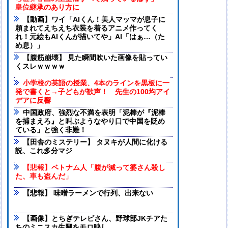
皇位継承のあり方に
【動画】ワイ「AIくん！美人マッマが息子に
頼まれてえちえち衣装を着るアニメ作ってく
れ！元絵もAIくんが描いてや」AI「はぁ…（た
め息）」
【腹筋崩壊】 見た瞬間吹いた画像を貼ってい
くスレｗｗｗｗ
小学校の英語の授業、4本のラインを黒板に一
発で書くと→子どもが歓声！ 先生の100均アイ
デアに反響
中国政府、強烈な不満を表明「泥棒が『泥棒
を捕まえろ』と叫ぶようなやり口で中国を貶め
ている」と強く非難！
【田舎のミステリー】 タヌキが人間に化ける
説、これ多分マジ
【悲報】ベトナム人「腹が減って婆さん殺し
た、車も盗んだ」
【悲報】 味噌ラーメンで行列、出来ない
【画像】とちぎテレビさん、野球部JKチアた
ちのミニスカ生脚をモロ映し