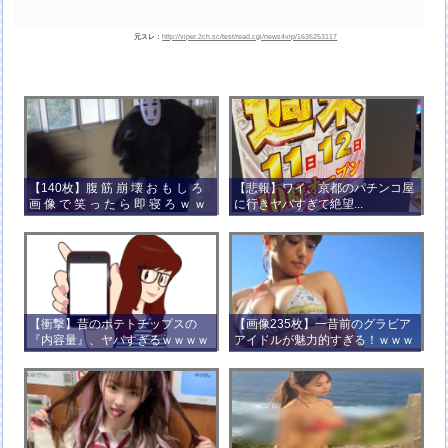
元スレ：
http://viper.2ch.sc/test/read.cgi/news4vip/1635253117
【140枚】腹 筋 崩 壊 お も し ろ
【悲報】ワイ、京都のパチンコ屋
画 像 で 笑 っ た ら 即 寝 ろ ｗ ｗ
に行きヤバすぎて絶望...
ｗ ｗ ｗ ｗ ｗ ｗ ｗ ｗ ｗ ｗ
【衝撃】昔のポテトチップスの
【画像235枚】一昔前のグラビア
『内容量』、ヤバすぎるｗｗｗｗ
アイドルが魅力的すぎる！ｗｗｗ
ｗｗｗｗ