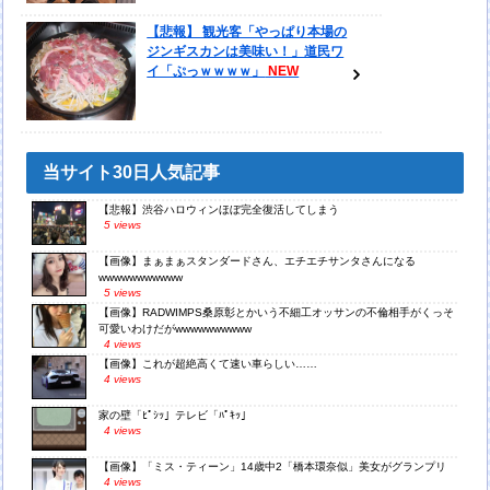
【悲報】 観光客「やっぱり本場の
ジンギスカンは美味い！」道民ワ
イ「ぷっｗｗｗｗ」
当サイト30日人気記事
【悲報】渋谷ハロウィンほぼ完全復活してしまう
5 views
【画像】まぁまぁスタンダードさん、エチエチサンタさんになる
wwwwwwwwwww
5 views
【画像】RADWIMPS桑原彰とかいう不細工オッサンの不倫相手がくっそ
可愛いわけだがwwwwwwwwww
4 views
【画像】これが超絶高くて速い車らしい……
4 views
家の壁「ﾋﾟｼｯ」テレビ「ﾊﾟｷｯ」
4 views
【画像】「ミス・ティーン」14歳中2「橋本環奈似」美女がグランプリ
4 views