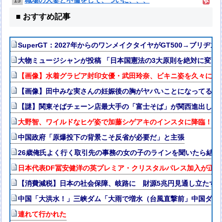
職場の人妻と不倫をして、ついに、、、
15
■ おすすめ記事
SuperGT：2027年からのワンメイクタイヤがGT500→ブリヂ
大物ミュージシャンが投稿 「日本国憲法の3大原則を絶対に変え
【画像】水着グラビア封印女優・武田玲奈、ビキニ姿を久々に解禁w
【画像】田中みな実さんの妊娠後の胸がヤバいことになってる
【謎】関東そばチェーン店最大手の「富士そば」が関西進出しな
大野智、ワイルドなヒゲ姿で加藤シゲアキのインスタに降臨！本人
中国政府「原爆投下の背景こそ反省が必要だ」と主張
26歳俺氏よく行く取引先の事務の女の子のラインを聞いたら結果
日本代表DF冨安健洋の英プレミア・クリスタルパレス加入が正式
【消費減税】日本の社会保障、岐路に 財源5兆円見通し立たず
中国「大洪水！」三峡ダム「大雨で増水（台風直撃前」中国ダム
連れて行かれた