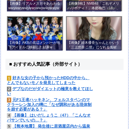
【画像】リアルメスガキあらわる
【画像9枚】NMB48「これぞメリ
wwywwywwywwywwywwywwyw
ハリボディ！」本郷柚巴（18）、
wywwy
迫力バストの水着ショット公開！
【画像】AKBの底辺メンバーが地
【画像】鈴木優香ちゃんとかいう
下アイドルに移籍した結果w
『三上悠亜 二世』になれる逸材
がコチラ
■ おすすめ人気記事（外部サイト）
好きな女の子から預かったHDDの中から、
1
とんでもないモノを発見してしまった
デブなのだがダイエットの極意を教えてほし
2
い
元F1王者ハッキネン、フェルスタペンのマ
3
クラーレン加入の噂に「なぜ調和がある現体制
を崩す必要がある？」
【画像】 はいだしょうこ（47）「こんなオ
4
バサンでいいの…？」
【熊本地震】 発生後に居酒屋店内から温泉
5