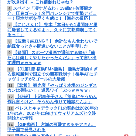
が吹き出す ← これ前触れじゃね？
スペイン「凄すぎるわ」19歳MF佐藤龍之
6
介、圧巻ゴール！名門バレンシアで衝撃デビュ
ー！現地サポを早くも虜に！【海外の反応】
【にじさんじ】 笹木「本日から1週間ほど里
7
に帰省してくるやよ～。久々に京都満喫してく
るっ！」
【波乗り納豆NG？】 余計なもん食わないで
8
納豆食っときゃ間違いないことが判明した
【疑問】 スポーツ漫画で退部する奴が「俺
9
たちは楽しくやりたかったんだよ」って言い出
す理由ｗｗｗｗｗ
【J1第1節 横浜FM×鹿島】 鹿島が劇的すぎ
10
る逆転勝利で国立での開幕戦制す！後半ATにチ
ャヴリッチが2ゴールの大活躍
【悲報】 観光客「やっぱり本場のジンギス
11
カンは美味い！」道民ワイ「ぷっｗｗｗｗ」
【悲報】 上沼恵美子さん「簡単にそうめん
12
作れ言うけど、そうめん作りて地獄なんよ」
ペレスとキャデラックF1の契約は2026年の
13
1年のみ、2027年に向けてウィリアムズと交渉
開始との情報
【GIF動画】 宮城の可愛すぎるチアさん、
14
甲子園で発見される