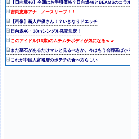
【日向坂46】今回はお手頃価格？日向坂46とBEAMSのコラボが
吉岡恵麻アナ ノースリーブ！！
【画像】新人声優さん！？いきなりドエッチ
日向坂46・18thシングル発売決定！
このアイドル(16歳)のムチムチボディが気になるｗｗ
まだ墓石があるだけマシと見るべきか。今はもう合葬墓ばかり
これが中国人富裕層のポテチの食べ方らしい