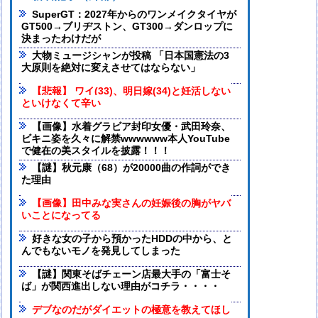
SuperGT：2027年からのワンメイクタイヤが
GT500→ブリヂストン、GT300→ダンロップに
決まったわけだが
大物ミュージシャンが投稿 「日本国憲法の3
大原則を絶対に変えさせてはならない」
【悲報】 ワイ(33)、明日嫁(34)と妊活しない
といけなくて辛い
【画像】水着グラビア封印女優・武田玲奈、
ビキニ姿を久々に解禁wwwwww本人YouTube
で健在の美スタイルを披露！！！
【謎】秋元康（68）が20000曲の作詞ができ
た理由
【画像】田中みな実さんの妊娠後の胸がヤバ
いことになってる
好きな女の子から預かったHDDの中から、と
んでもないモノを発見してしまった
【謎】関東そばチェーン店最大手の「富士そ
ば」が関西進出しない理由がコチラ・・・・
デブなのだがダイエットの極意を教えてほし