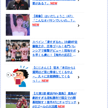
要がある？」
【画像】 はいだしょうこ（47）
「こんなオバサンでいいの…？」
スペイン「凄すぎるわ」19歳MF佐
藤龍之介、圧巻ゴール！名門バレ
ンシアで衝撃デビュー！現地サポ
を早くも虜に！【海外の反応】
【にじさんじ】 笹木「本日から1
週間ほど里に帰省してくるやよ
～。久々に京都満喫してくる
っ！」
【J1第1節 横浜FM×鹿島】 鹿島が
劇的すぎる逆転勝利で国立での開
幕戦制す！後半ATにチャヴリッチ
が2ゴールの大活躍