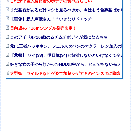
これが中国人富裕層のポテチの食べ方らしい
まだ墓石があるだけマシと見るべきか。今はもう合葬墓ばかり
【画像】新人声優さん！？いきなりドエッチ
日向坂46・18thシングル発売決定！
このアイドル(16歳)のムチムチボディが気になるｗｗ
元F1王者ハッキネン、フェルスタペンのマクラーレン加入の噂に
【悲報】 ワイ(33)、明日嫁(34)と妊活しないといけなくて辛い
好きな女の子から預かったHDDの中から、とんでもないモノを発
大野智、ワイルドなヒゲ姿で加藤シゲアキのインスタに降臨！本人