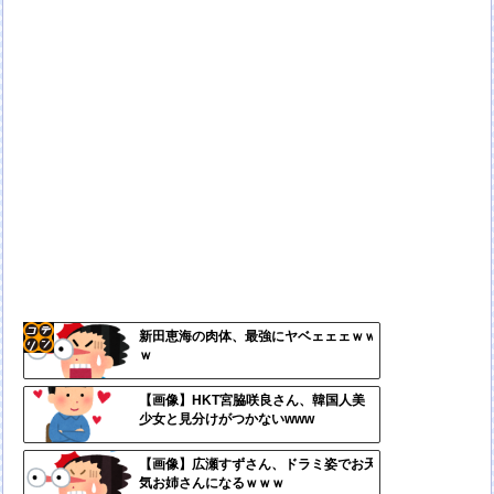
新田恵海の肉体、最強にヤベェェェｗｗ
ｗ
コテ
リン
【画像】HKT宮脇咲良さん、韓国人美
少女と見分けがつかないwww
- 固
定リ
【画像】広瀬すずさん、ドラミ姿でお天
気お姉さんになるｗｗｗ
ンク