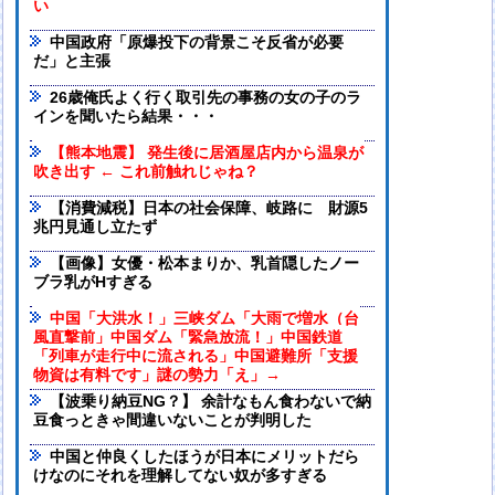
い
中国政府「原爆投下の背景こそ反省が必要
だ」と主張
26歳俺氏よく行く取引先の事務の女の子のラ
インを聞いたら結果・・・
【熊本地震】 発生後に居酒屋店内から温泉が
吹き出す ← これ前触れじゃね？
【消費減税】日本の社会保障、岐路に 財源5
兆円見通し立たず
【画像】女優・松本まりか、乳首隠したノー
ブラ乳がHすぎる
中国「大洪水！」三峡ダム「大雨で増水（台
風直撃前」中国ダム「緊急放流！」中国鉄道
「列車が走行中に流される」中国避難所「支援
物資は有料です」謎の勢力「え」→
【波乗り納豆NG？】 余計なもん食わないで納
豆食っときゃ間違いないことが判明した
中国と仲良くしたほうが日本にメリットだら
けなのにそれを理解してない奴が多すぎる