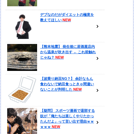
デブなのだがダイエットの極意を
教えてほしい
【熊本地震】 発生後に居酒屋店内
から温泉が吹き出す ← これ前触れ
じゃね？
【波乗り納豆NG？】 余計なもん
食わないで納豆食っときゃ間違い
ないことが判明した
【疑問】 スポーツ漫画で退部する
奴が「俺たちは楽しくやりたかっ
たんだよ」って言い出す理由ｗｗ
ｗｗｗ