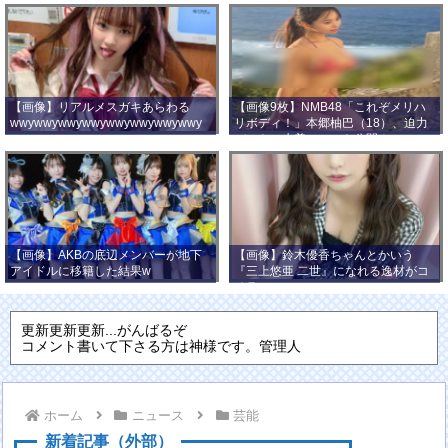
【画像】リアルメスガキあらわる
【画像9枚】NMB48「これぞメリハ
wwywwywwywwywwywwywwywwy
リボディ！」本郷柚巴（18）、迫力
wwy
バストの水着ショット公開！
【画像】AKBの底辺メンバーが地下
【画像】鈴木優香ちゃんとかいう
アイドルに移籍した結果w
『三上悠亜 二世』になれる逸材がコ
チラ
更新更新更新...がんばるぞ
コメント書いて下さる方は神様です。管理人
ホーム
ニュース
芸能
新着記事（外部）