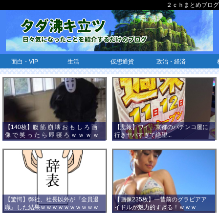
２ｃｈまとめブログ
面白・VIP
生活
仮想通貨
政治・経済
【140枚】腹 筋 崩 壊 お も し ろ 画
【悲報】ワイ、京都のパチンコ屋に
像 で 笑 っ た ら 即 寝 ろ ｗ ｗ ｗ ｗ
行きヤバすぎて絶望...
ｗ ｗ ｗ ｗ ｗ ｗ ｗ ｗ
【驚愕】弊社、社長以外が『全員退
【画像235枚】一昔前のグラビアア
職』した結果ｗｗｗｗｗｗｗｗｗｗ
イドルが魅力的すぎる！ｗｗｗ
ｗｗｗ