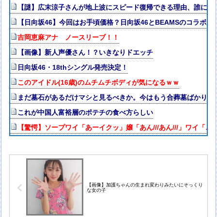
【謎】広末涼子さんが地上波にスピード復帰できる理由、誰にも
【日向坂46】今回はお手頃価格？日向坂46とBEAMSのコラボが
吉岡恵麻アナ ノースリーブ！！
【画像】新人声優さん！？いきなりドエッチ
日向坂46・18thシングル発売決定！
このアイドル(16歳)のムチムチボディが気になるｗｗ
まだ墓石があるだけマシと見るべきか。今はもう合葬墓ばかり
これが中国人富裕層のポテチの食べ方らしい
【驚愕】ソープワイ「あーイクッ」嬢「あん///あん///」ワイ「…
【画像】加護ちゃんの生まれ変わりみたいにそっくり
な女の子