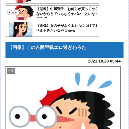
自動
【悲報】中川翔子、お前らが貰ってやら
ないからとてつもなくヤバいことになっ
更新
てるぞｗｗｗ
ツー
【画像】女の子がよく太ももにつけてる
ベルトみたいなやつwww
ル
【画像】この吉岡里帆エロ過ぎわろた
2021.10.28 09:44
芸能