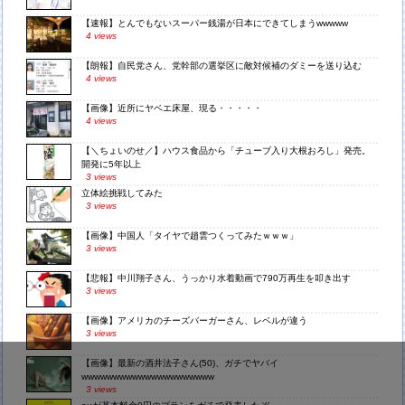
【速報】とんでもないスーパー銭湯が日本にできてしまうwwwww
4 views
【朗報】自民党さん、党幹部の選挙区に敵対候補のダミーを送り込む
4 views
【画像】近所にヤベエ床屋、現る・・・・・
4 views
【＼ちょいのせ／】ハウス食品から「チューブ入り大根おろし」発売。
開発に5年以上
3 views
立体絵挑戦してみた
3 views
【画像】中国人「タイヤで趙雲つくってみたｗｗｗ」
3 views
【悲報】中川翔子さん、うっかり水着動画で790万再生を叩き出す
3 views
【画像】アメリカのチーズバーガーさん、レベルが違う
3 views
【画像】最新の酒井法子さん(50)、ガチでヤバイ
wwwwwwwwwwwwwwwwwwwww
3 views