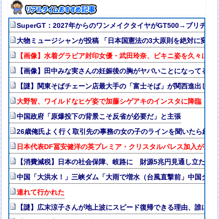
SuperGT：2027年からのワンメイクタイヤがGT500→ブリヂ
大物ミュージシャンが投稿 「日本国憲法の3大原則を絶対に変え
【画像】水着グラビア封印女優・武田玲奈、ビキニ姿を久々に解禁w
【画像】田中みな実さんの妊娠後の胸がヤバいことになってる
【謎】関東そばチェーン店最大手の「富士そば」が関西進出しな
大野智、ワイルドなヒゲ姿で加藤シゲアキのインスタに降臨！本人
中国政府「原爆投下の背景こそ反省が必要だ」と主張
26歳俺氏よく行く取引先の事務の女の子のラインを聞いたら結果
日本代表DF冨安健洋の英プレミア・クリスタルパレス加入が正式
【消費減税】日本の社会保障、岐路に 財源5兆円見通し立たず
中国「大洪水！」三峡ダム「大雨で増水（台風直撃前」中国ダム
連れて行かれた
【謎】広末涼子さんが地上波にスピード復帰できる理由、誰にも