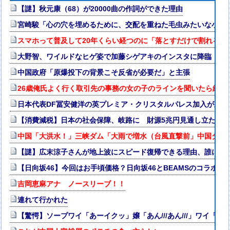
【謎】秋元康（68）が20000曲の作詞ができた理由
宮崎駿「心の穴を埋めるために、交配を重ねた毛虫みたいな小さ
スマホって普及して20年くらい経つのに「落とすだけで割れる」
大野智、ワイルドなヒゲ姿で加藤シゲアキのインスタに降臨！本人
中国政府「原爆投下の背景こそ反省が必要だ」と主張
26歳俺氏よく行く取引先の事務の女の子のラインを聞いたら結果
日本代表DF冨安健洋の英プレミア・クリスタルパレス加入が正式
【消費減税】日本の社会保障、岐路に 財源5兆円見通し立たず
中国「大洪水！」三峡ダム「大雨で増水（台風直撃前」中国ダム
【謎】広末涼子さんが地上波にスピード復帰できる理由、誰にも
【日向坂46】今回はお手頃価格？日向坂46とBEAMSのコラボが
吉岡恵麻アナ ノースリーブ！！
連れて行かれた
【驚愕】ソープワイ「あーイクッ」嬢「あん///あん///」ワイ「…