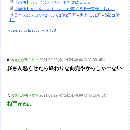
【画像】カップヌードル、限界突破ｗｗｗ
【画像】女さん「キモいおぢが着てる服一覧がこちら」
日本人の人口が42年ぶり1億2千万人割れ…91万人減の1億
1...
Powered by livedoor 相互RSS
6:
名無しが沸キ立ツ
2021/09/22(水) 14:54:39.68 ID:VcG64diNd
豚さん怒らせたら終わりな商売やからしゃーない
7:
名無しが沸キ立ツ
2021/09/22(水) 14:54:46.60 ID:9XCgWI1i0
相手がね…