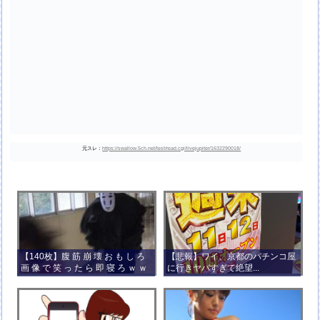
元スレ：
https://swallow.5ch.net/test/read.cgi/livejupiter/1632290018/
【140枚】腹 筋 崩 壊 お も し ろ
【悲報】ワイ、京都のパチンコ屋
画 像 で 笑 っ た ら 即 寝 ろ ｗ ｗ
に行きヤバすぎて絶望...
ｗ ｗ ｗ ｗ ｗ ｗ ｗ ｗ ｗ ｗ