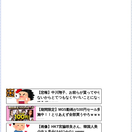
【悲報】中川翔子、お前らが貰ってやら
ないからとてつもなくヤバいことになっ
コテ
てるぞｗｗｗ
リン
【期間限定】MGS動画が100円セール実
施中！！とりあえず全部買うやろｗｗｗ
- 固
ｗｗ
定リ
【画像】HKT宮脇咲良さん、韓国人美
少女と見分けがつかないwww