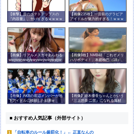
【衝撃】昔のポテトチップスの
【画像235枚】一昔前のグラビア
『内容量』、ヤバすぎるｗｗｗｗ
アイドルが魅力的すぎる！ｗｗｗ
ｗｗｗｗ
【画像】リアルメスガキあらわる
【画像9枚】NMB48「これぞメリ
wwywwywwywwywwywwywwyw
ハリボディ！」本郷柚巴（18）、
wywwy
迫力バストの水着ショット公開！
【画像】AKBの底辺メンバーが地
【画像】鈴木優香ちゃんとかいう
下アイドルに移籍した結果w
『三上悠亜 二世』になれる逸材
がコチラ
■ おすすめ人気記事（外部サイト）
「自転車のルール厳罰化！」← 正直なんの
1