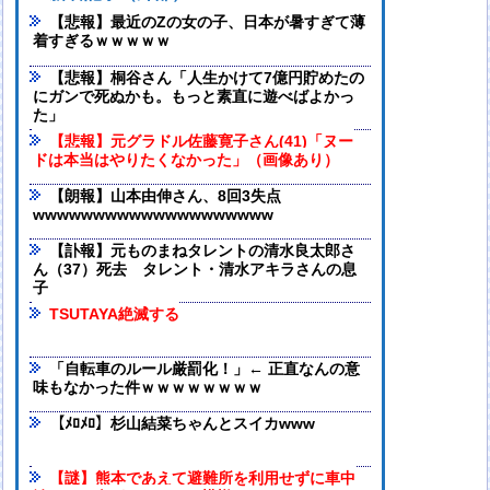
【悲報】最近のZの女の子、日本が暑すぎて薄
着すぎるｗｗｗｗｗ
【悲報】桐谷さん「人生かけて7億円貯めたの
にガンで死ぬかも。もっと素直に遊べばよかっ
た」
【悲報】元グラドル佐藤寛子さん(41)「ヌー
ドは本当はやりたくなかった」（画像あり）
【朗報】山本由伸さん、8回3失点
wwwwwwwwwwwwwwwwwwww
【訃報】元ものまねタレントの清水良太郎さ
ん（37）死去 タレント・清水アキラさんの息
子
TSUTAYA絶滅する
「自転車のルール厳罰化！」← 正直なんの意
味もなかった件ｗｗｗｗｗｗｗｗ
【ﾒﾛﾒﾛ】杉山結菜ちゃんとスイカwww
【謎】熊本であえて避難所を利用せずに車中