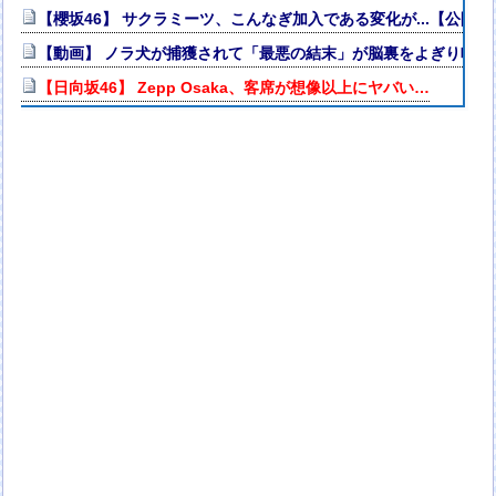
【櫻坂46】 サクラミーツ、こんなぎ加入である変化が...【公開
【動画】 ノラ犬が捕獲されて「最悪の結末」が脳裏をよぎり鳴き叫
【日向坂46】 Zepp Osaka、客席が想像以上にヤバい…