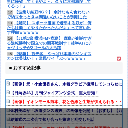
里に帰省してくるやよ～。久々に京都満喫して
くるっ！」
【波乗り納豆NG？】 余計なもん食わない
12
で納豆食っときゃ間違いないことが判明した
【疑問】 スポーツ漫画で退部する奴が「俺
13
たちは楽しくやりたかったんだよ」って言い出
す理由ｗｗｗｗｗ
【J1第1節 横浜FM×鹿島】 鹿島が劇的すぎ
14
る逆転勝利で国立での開幕戦制す！後半ATにチ
ャヴリッチが2ゴールの大活躍
【悲報】 観光客「やっぱり本場のジンギス
15
カンは美味い！」道民ワイ「ぷっｗｗｗｗ」
■ おすすめ記事
【画像】元・小倉優香さん、水着グラビア復帰してシコらせにく
【日向坂46】月刊ジャイアンツ公式、重大告知！
【画像】イオンモール熊本、花と色紙と生茶が供えられる・・・
金村美玖が「坂道ダンス選抜」の画像を公開！【おすし】【乃木坂4
結婚式の二次会で知り合った娘達と乱交した話