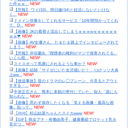
た件ｗｗ...
NEW!
【悲報】 ワイ(33)、明日嫁(34)と妊活しないといけな
く...
NEW!
ドメイン供養をしてくれるサービス「10年間預かってくれ
て、D...
NEW!
【画像】JKの着替え流出してしまうｗｗｗwｗｗｗｗｗｗ
ｗｗ❤
NEW!
【画像】AV女優さん、たまたま路上でインタビューされて
しまう...
NEW!
【悲報】岸谷蘭丸「喫煙者の権利がマジで侵害されてる。
いくら税...
NEW!
スイスポって馬鹿にされるような車か？
NEW!
【画像】絵師「サイゼにいた女児描いた！」👈クッソ大炎
上ww...
NEW!
【放送事故】昔のドラマのレ◯プシーン、今見るとアウト
すぎる・...
NEW!
中居正広さん、熊本に多額の寄付していた。知人「誰にも
知られな...
NEW!
【画像】思わず保存したくなる「笑える画像・最高な画
像」貼って...
NEW!
【ﾒﾛﾒﾛ】杉山結菜ちゃんとスイカwww
NEW!
【GIF】熟女アナ・有働由美子、健康番組でロケット乳を
見せつ...
NEW!