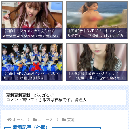
【画像】リアルメスガキあらわる
【画像9枚】NMB48「これぞメリハ
wwywwywwywwywwywwywwywwy
リボディ！」本郷柚巴（18）、迫力
wwy
バストの水着ショット公開！
【画像】AKBの底辺メンバーが地下
【画像】鈴木優香ちゃんとかいう
アイドルに移籍した結果w
『三上悠亜 二世』になれる逸材がコ
チラ
更新更新更新...がんばるぞ
コメント書いて下さる方は神様です。管理人
ホーム
ニュース
芸能
新着記事（外部）