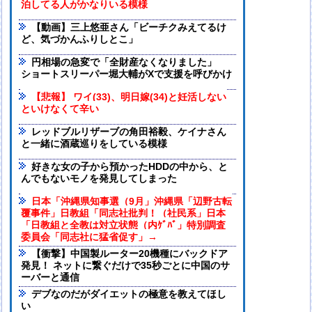
泊してる人がかなりいる模様
【動画】三上悠亜さん「ビーチクみえてるけ
ど、気づかんふりしとこ」
円相場の急変で「全財産なくなりました」
ショートスリーパー堀大輔がXで支援を呼びかけ
【悲報】 ワイ(33)、明日嫁(34)と妊活しない
といけなくて辛い
レッドブルリザーブの角田裕毅、ケイナさん
と一緒に酒蔵巡りをしている模様
好きな女の子から預かったHDDの中から、と
んでもないモノを発見してしまった
日本「沖縄県知事選（9月」沖縄県「辺野古転
覆事件」日教組「同志社批判！（社民系」日本
「日教組と全教は対立状態（内ｹﾞﾊﾞ」特別調査
委員会「同志社に猛省促す」→
【衝撃】中国製ルーター20機種にバックドア
発見！ ネットに繋ぐだけで35秒ごとに中国のサ
ーバーと通信
デブなのだがダイエットの極意を教えてほし
い