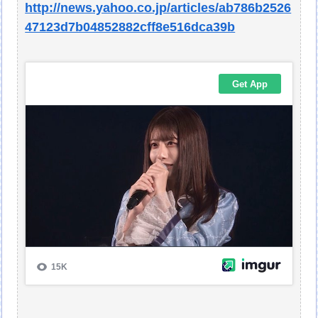
http://news.yahoo.co.jp/articles/ab786b2526
47123d7b04852882cff8e516dca39b