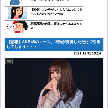
ンク
自動
【画像】女の子がよく太ももにつけてる
ベルトみたいなやつwww
更新
ツー
新田恵海の肉体、最強にヤベェェェｗｗ
ｗ
ル
【悲報】AKB48のエース、彼氏が発覚しただけで引退
してしまう・・・
2021.12.31 19:14
芸能