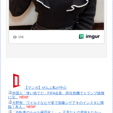
【マンガ】ぜんぶ私が中心
外国人「使い捨てだ」FIFA会長、辞任危機でトランプ政権
に泣...
NEW!
大野智、ワイルドなヒゲ姿で加藤シゲアキのインスタに降
臨！本人...
NEW!
「自転車のルール厳罰化！」← 正直なんの意味もなかっ