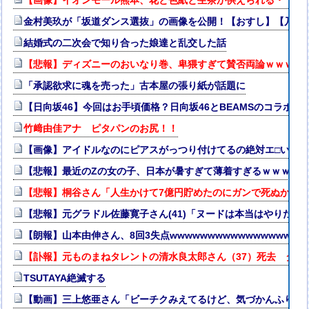
【画像】イオンモール熊本、花と色紙と生茶が供えられる・・・
金村美玖が「坂道ダンス選抜」の画像を公開！【おすし】【乃木坂4
結婚式の二次会で知り合った娘達と乱交した話
【悲報】ディズニーのおいなり巻、卑猥すぎて賛否両論ｗｗｗｗ
「承認欲求に魂を売った」古本屋の張り紙が話題に
【日向坂46】今回はお手頃価格？日向坂46とBEAMSのコラボが
竹﨑由佳アナ ピタパンのお尻！！
【画像】アイドルなのにピアスがっつり付けてるの絶対エ□いｗ
【悲報】最近のZの女の子、日本が暑すぎて薄着すぎるｗｗｗｗ
【悲報】桐谷さん「人生かけて7億円貯めたのにガンで死ぬかも
【悲報】元グラドル佐藤寛子さん(41)「ヌードは本当はやりたく
【朗報】山本由伸さん、8回3失点wwwwwwwwwwwwwwwwww
【訃報】元ものまねタレントの清水良太郎さん（37）死去 タレ
TSUTAYA絶滅する
【動画】三上悠亜さん「ビーチクみえてるけど、気づかんふりし