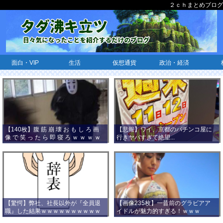
２ｃｈまとめブログ
面白・VIP
生活
仮想通貨
政治・経済
【140枚】腹 筋 崩 壊 お も し ろ 画
【悲報】ワイ、京都のパチンコ屋に
像 で 笑 っ た ら 即 寝 ろ ｗ ｗ ｗ ｗ
行きヤバすぎて絶望...
ｗ ｗ ｗ ｗ ｗ ｗ ｗ ｗ
【驚愕】弊社、社長以外が『全員退
【画像235枚】一昔前のグラビアア
職』した結果ｗｗｗｗｗｗｗｗｗｗ
イドルが魅力的すぎる！ｗｗｗ
ｗｗｗ