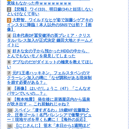
意味もなかった件ｗｗｗｗｗｗｗｗ
【悲報】 ワイ(33)、明日嫁(34)と妊活しない
2
といけなくて辛い
大野智、ワイルドなヒゲ姿で加藤シゲアキの
3
インスタに降臨！本人以外のSNSでは初？【画
像】
日本代表DF冨安健洋の英プレミア・クリス
4
タルパレス加入が正式決定 鎌田大地とチームメ
イトに
好きな女の子から預かったHDDの中から、
5
とんでもないモノを発見してしまった
デブなのだがダイエットの極意を教えてほし
6
い
元F1王者ハッキネン、フェルスタペンのマ
7
クラーレン加入の噂に「なぜ調和がある現体制
を崩す必要がある？」
【画像】 はいだしょうこ（47）「こんなオ
8
バサンでいいの…？」
【熊本地震】 発生後に居酒屋店内から温泉
9
が吹き出す ← これ前触れじゃね？
スペイン「凄すぎるわ」19歳MF佐藤龍之
10
介、圧巻ゴール！名門バレンシアで衝撃デビュ
ー！現地サポを早くも虜に！【海外の反応】
【にじさんじ】 笹木「本日から1週間ほど
11