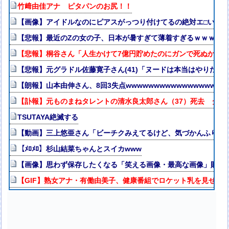
竹﨑由佳アナ ピタパンのお尻！！
【画像】アイドルなのにピアスがっつり付けてるの絶対エ□いｗ
【悲報】最近のZの女の子、日本が暑すぎて薄着すぎるｗｗｗｗ
【悲報】桐谷さん「人生かけて7億円貯めたのにガンで死ぬかも
【悲報】元グラドル佐藤寛子さん(41)「ヌードは本当はやりたく
【朗報】山本由伸さん、8回3失点wwwwwwwwwwwwwwwwww
【訃報】元ものまねタレントの清水良太郎さん（37）死去 タレ
TSUTAYA絶滅する
【動画】三上悠亜さん「ビーチクみえてるけど、気づかんふりし
【ﾒﾛﾒﾛ】杉山結菜ちゃんとスイカwww
【画像】思わず保存したくなる「笑える画像・最高な画像」貼っ
【GIF】熟女アナ・有働由美子、健康番組でロケット乳を見せつ