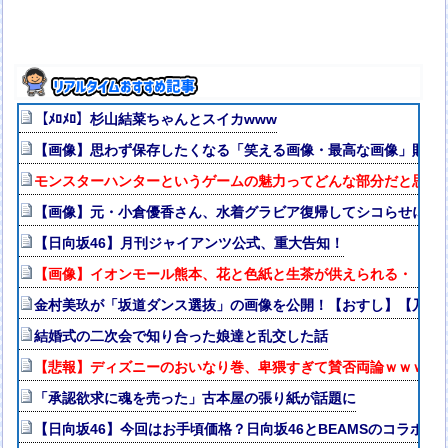
【ﾒﾛﾒﾛ】杉山結菜ちゃんとスイカwww
【画像】思わず保存したくなる「笑える画像・最高な画像」貼っ
モンスターハンターというゲームの魅力ってどんな部分だと思う
【画像】元・小倉優香さん、水着グラビア復帰してシコらせにく
【日向坂46】月刊ジャイアンツ公式、重大告知！
【画像】イオンモール熊本、花と色紙と生茶が供えられる・・・
金村美玖が「坂道ダンス選抜」の画像を公開！【おすし】【乃木坂4
結婚式の二次会で知り合った娘達と乱交した話
【悲報】ディズニーのおいなり巻、卑猥すぎて賛否両論ｗｗｗｗ
「承認欲求に魂を売った」古本屋の張り紙が話題に
【日向坂46】今回はお手頃価格？日向坂46とBEAMSのコラボが