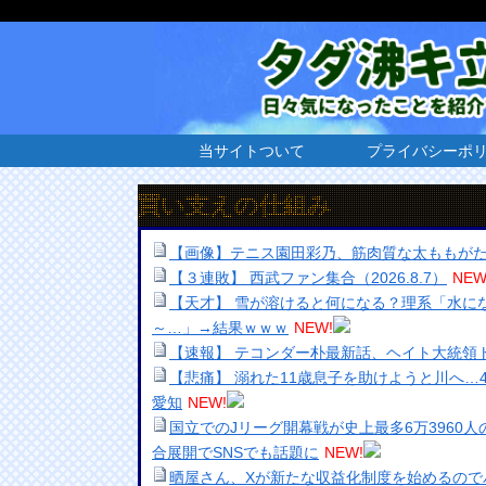
当サイトついて
プライバシーポ
通貨買い支えの仕組み
【画像】テニス園田彩乃、筋肉質な太ももが
【３連敗】 西武ファン集合（2026.8.7）
NEW
【天才】 雪が溶けると何になる？理系「水に
～…」→結果ｗｗｗ
NEW!
【速報】 テコンダー朴最新話、ヘイト大統領
【悲痛】 溺れた11歳息子を助けようと川へ…
愛知
NEW!
国立でのJリーグ開幕戦が史上最多6万3960
合展開でSNSでも話題に
NEW!
晒屋さん、Xが新たな収益化制度を始めるので