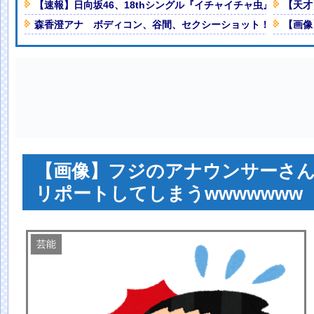
【速報】日向坂46、18thシングル『イチャイチャ虫』の発売
【天才
紙も驚愕した極限の中の日本人の
森香澄アナ ボディコン、谷間、セクシーショット！！【GIF
【画像
オーダーを終わらせるようです
wwwww
NEW!
いことになってる
NEW!
人減の1億1973万人
 「足をくじいて動けない」
【画像】フジのアナウンサーさ
リポートしてしまうwwwwwww
芸能