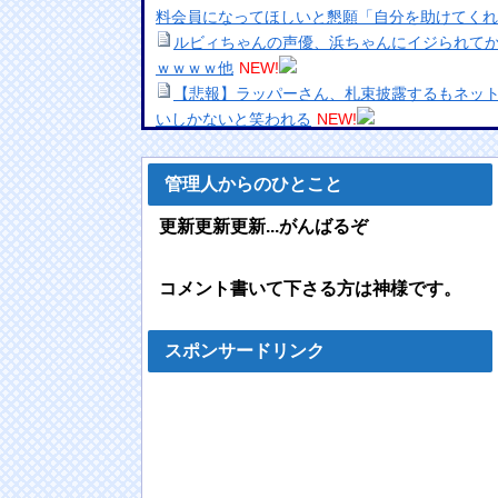
料会員になってほしいと懇願「自分を助けてくれ
ルビィちゃんの声優、浜ちゃんにイジられて
ｗｗｗｗ他
NEW!
【悲報】ラッパーさん、札束披露するもネッ
いしかないと笑われる
NEW!
【画像】パン線透けまくってるOLの尻wwwww
【動画】移民受け入れ派のパヨおば、自分の
管理人からのひとこと
ｗｗｗｗｗｗｗ
NEW!
和田アキ子、なんでも“ハラスメント”扱いす
更新更新更新...がんばるぞ
ゃう」
NEW!
【悲報】ＡＩ、ガチで漫画家を駆逐するレベ
コメント書いて下さる方は神様です。
【画像】まま「なんかプール入ってたら学生に
【日向坂46】Zepp Osaka、客席が想像以上
カツ丼屋さん「あかん、カツ丼が美味しすぎ
スポンサードリンク
【話題】不倫したらダメなのに、なぜか不倫
ラ・・・・
NEW!
【動画】自動ドアの仕組みを理解した富山の
「アニソンで全力で盆踊りして盛り上がる日
量、素晴らしい」→女さんブチギレ「これを見て