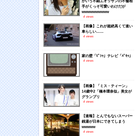
かいう不細工オッサンの不倫相
手がくっそ可愛いわけだが
wwwwwwwwww
4 views
【画像】これが超絶高くて速い
車らしい……
4 views
家の壁「ﾋﾟｼｯ」テレビ「ﾊﾟｷｯ」
4 views
【画像】「ミス・ティーン」
14歳中2「橋本環奈似」美女が
グランプリ
4 views
【速報】とんでもないスーパー
銭湯が日本にできてしまう
wwwww
4 views