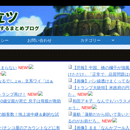
リシー
お問い合わせ
カテゴリー
たまらない
NEW!
【悲報】中国、橋の欄干が強風
!
けただけ」「正常で、品質問題は
なるでしょw」文系ワイ「はぁ
【画像】パン線透けまくってるO
【トランプ大統領】米政府の円
トランプ再び！
NEW!
た」
NEW!
40歳父親が死亡 息子は母親が救助
和田アキ子、なんでも“ハラス
ゃう」
NEW!
人の観客数！地上波中継＆劇的な試
蓮舫「蓮舫だから叩いて良いと
るのがお前だろ」
NEW!
パチンコ屋のアカウントなどに有
【画像】まま「なんかプール入