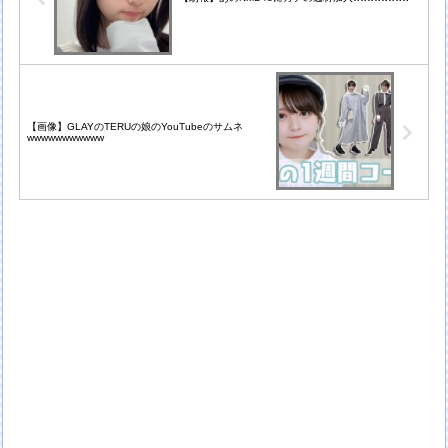
【画像】GLAYのTERUの娘のYouTubeのサムネ
wwwwwwwwwww