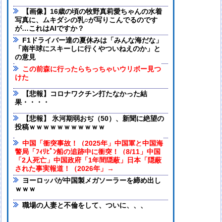
【画像】16歳の頃の牧野真莉愛ちゃんの水着
写真に、ムキダシの乳○が写りこんでるのです
が…これはAIですか？
F1ドライバー達の夏休みは「みんな海だな」
「南半球にスキーしに行くやついねえのか」と
の意見
この前森に行ったらちっちゃいウリボー見つ
けた
【悲報】コロナワクチン打たなかった結
果・・・・
【悲報】 氷河期弱おぢ（50）、新聞に絶望の
投稿ｗｗｗｗｗｗｗｗｗｗｗ
中国「衝突事故！（2025年」中国軍と中国海
警局「ﾌｨﾘﾋﾟﾝ船の追跡中に衝突！（8/11」中国
「2人死亡」中国政府「1年間隠蔽」日本「隠蔽
された事実報道！（2026年」→
ヨーロッパが中国製メガソーラーを締め出し
ｗｗｗ
職場の人妻と不倫をして、ついに、、、