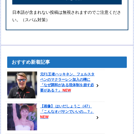
日本語が含まれない投稿は無視されますのでご注意くださ
い。（スパム対策）
おすすめ新着記事
元F1王者ハッキネン、フェルスタ
ペンのマクラーレン加入の噂に
「なぜ調和がある現体制を崩す必
要がある？」
【画像】 はいだしょうこ（47）
「こんなオバサンでいいの…？」