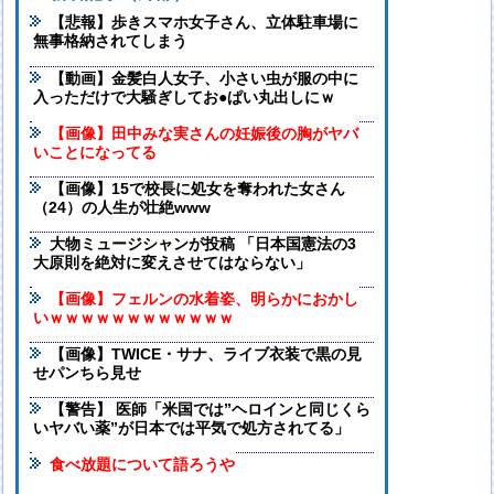
【悲報】歩きスマホ女子さん、立体駐車場に
無事格納されてしまう
【動画】金髪白人女子、小さい虫が服の中に
入っただけで大騒ぎしてお●ぱい丸出しにｗ
【画像】田中みな実さんの妊娠後の胸がヤバ
いことになってる
【画像】15で校長に処女を奪われた女さん
（24）の人生が壮絶www
大物ミュージシャンが投稿 「日本国憲法の3
大原則を絶対に変えさせてはならない」
【画像】フェルンの水着姿、明らかにおかし
いｗｗｗｗｗｗｗｗｗｗｗｗ
【画像】TWICE・サナ、ライブ衣装で黒の見
せパンちら見せ
【警告】 医師「米国では”ヘロインと同じくら
いヤバい薬”が日本では平気で処方されてる」
食べ放題について語ろうや