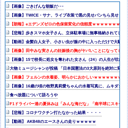
【画像】ごきげんな朝飯だ･･･
【画像】TWICE・サナ、ライブ衣装で黒の見せパンちら見せ
【朗報】eエデンズゼロの色保留変化の信頼度ｗｗｗｗｗｗｗｗ
【悲報】歩きスマホ女子さん、立体駐車場に無事格納されてしま
【動画】金髪白人女子、小さい虫が服の中に入っただけで大騒ぎ
【画像】田中みな実さんの妊娠後の胸がヤバいことになってる
【画像】15で校長に処女を奪われた女さん（24）の人生が壮絶w
大物ミュージシャンが投稿 「日本国憲法の3大原則を絶対に変え
【画像】フェルンの水着姿、明らかにおかしいｗｗｗｗｗｗｗｗ
【画像】16歳の頃の牧野真莉愛ちゃんの水着写真に、ムキダシの
食べ放題について語ろうや
F1ドライバー達の夏休みは「みんな海だな」「南半球にスキーし
【悲報】コロナワクチン打たなかった結果・・・・
【動画】 AKB48のエースさんの走りｗｗｗｗｗ