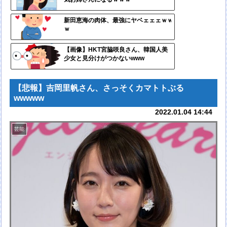
ンク
自動
新田恵海の肉体、最強にヤベェェェｗｗ
ｗ
更新
ツー
【画像】HKT宮脇咲良さん、韓国人美
少女と見分けがつかないwww
ル
【悲報】吉岡里帆さん、さっそくカマトトぶる
wwwww
2022.01.04 14:44
芸能