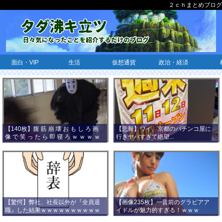
２ｃｈまとめブログ
面白・VIP
生活
仮想通貨
政治・経済
【140枚】腹 筋 崩 壊 お も し ろ 画
【悲報】ワイ、京都のパチンコ屋に
像 で 笑 っ た ら 即 寝 ろ ｗ ｗ ｗ ｗ
行きヤバすぎて絶望...
ｗ ｗ ｗ ｗ ｗ ｗ ｗ ｗ
【驚愕】弊社、社長以外が『全員退
【画像235枚】一昔前のグラビアア
職』した結果ｗｗｗｗｗｗｗｗｗｗ
イドルが魅力的すぎる！ｗｗｗ
ｗｗｗ