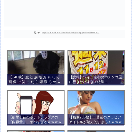
元スレ：
https://swallow.5ch.net/test/read.cgi/livejupiter/1640995257/
【140枚】腹 筋 崩 壊 お も し ろ
【悲報】ワイ、京都のパチンコ屋
画 像 で 笑 っ た ら 即 寝 ろ ｗ ｗ
に行きヤバすぎて絶望...
ｗ ｗ ｗ ｗ ｗ ｗ ｗ ｗ ｗ ｗ
【衝撃】昔のポテトチップスの
【画像235枚】一昔前のグラビア
『内容量』、ヤバすぎるｗｗｗｗ
アイドルが魅力的すぎる！ｗｗｗ
ｗｗｗｗ