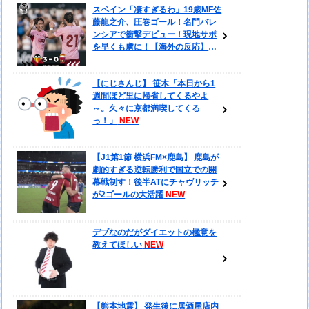
スペイン「凄すぎるわ」19歳MF佐
藤龍之介、圧巻ゴール！名門バレ
ンシアで衝撃デビュー！現地サポ
を早くも虜に！【海外の反応】
【にじさんじ】 笹木「本日から1
週間ほど里に帰省してくるやよ
～。久々に京都満喫してくる
っ！」
【J1第1節 横浜FM×鹿島】 鹿島が
劇的すぎる逆転勝利で国立での開
幕戦制す！後半ATにチャヴリッチ
が2ゴールの大活躍
デブなのだがダイエットの極意を
教えてほしい
【熊本地震】 発生後に居酒屋店内