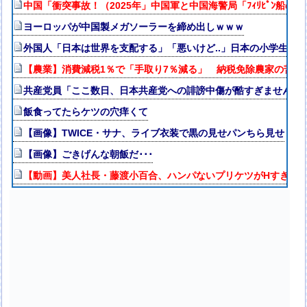
中国「衝突事故！（2025年」中国軍と中国海警局「ﾌｨﾘﾋﾟﾝ船の
ヨーロッパが中国製メガソーラーを締め出しｗｗｗ
外国人「日本は世界を支配する」「悪いけど..」日本の小学生サッ
【農業】消費減税1％で「手取り7％減る」 納税免除農家の苦悩
共産党員「ここ数日、日本共産党への誹謗中傷が酷すぎませんか
飯食ってたらケツの穴痒くて
【画像】TWICE・サナ、ライブ衣装で黒の見せパンちら見せ
【画像】ごきげんな朝飯だ･･･
【動画】美人社長・藤渡小百合、ハンパないプリケツがHすぎる