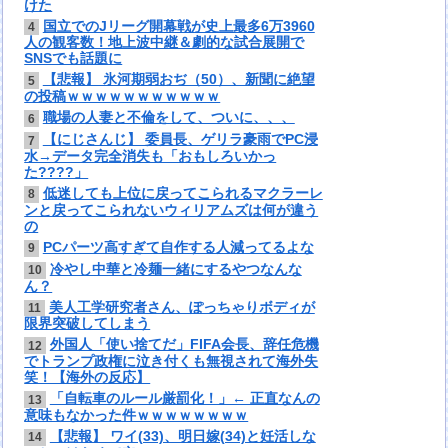
けた
国立でのJリーグ開幕戦が史上最多6万3960
4
人の観客数！地上波中継＆劇的な試合展開で
SNSでも話題に
【悲報】 氷河期弱おぢ（50）、新聞に絶望
5
の投稿ｗｗｗｗｗｗｗｗｗｗｗ
職場の人妻と不倫をして、ついに、、、
6
【にじさんじ】 委員長、ゲリラ豪雨でPC浸
7
水→データ完全消失も「おもしろいかっ
た????」
低迷しても上位に戻ってこられるマクラーレ
8
ンと戻ってこられないウィリアムズは何が違う
の
PCパーツ高すぎて自作する人減ってるよな
9
冷やし中華と冷麺一緒にするやつなんな
10
ん？
美人工学研究者さん、ぽっちゃりボディが
11
限界突破してしまう
外国人「使い捨てだ」FIFA会長、辞任危機
12
でトランプ政権に泣き付くも無視されて海外失
笑！【海外の反応】
「自転車のルール厳罰化！」← 正直なんの
13
意味もなかった件ｗｗｗｗｗｗｗｗ
【悲報】 ワイ(33)、明日嫁(34)と妊活しな
14