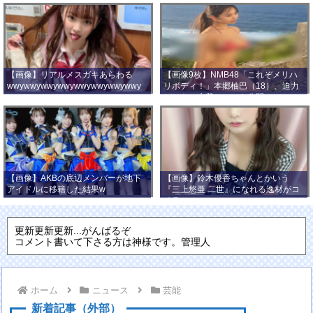
【画像】リアルメスガキあらわる
【画像9枚】NMB48「これぞメリハ
wwywwywwywwywwywwywwywwy
リボディ！」本郷柚巴（18）、迫力
wwy
バストの水着ショット公開！
【画像】AKBの底辺メンバーが地下
【画像】鈴木優香ちゃんとかいう
アイドルに移籍した結果w
『三上悠亜 二世』になれる逸材がコ
チラ
更新更新更新...がんばるぞ
コメント書いて下さる方は神様です。管理人
ホーム
ニュース
芸能
新着記事（外部）