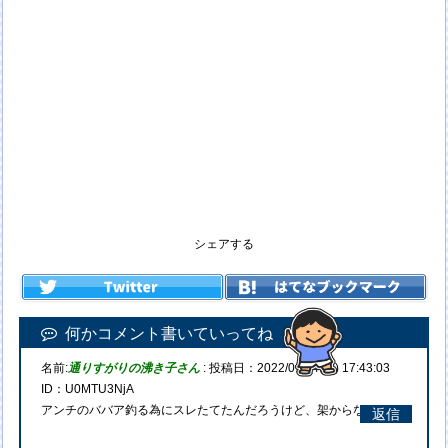
シェアする
何かコメント書いていってね
名前:
通りすがりの沸き子さん
:
投稿日：2022/01/04(火) 17:43:03
ID：U0MTU3NjA
アンチのババア釣る為にスレたてたんだろうけど、架からないね。
返信