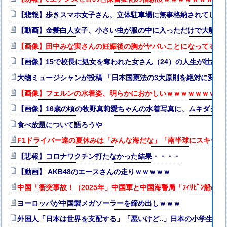
【悲報】歩きスマホ女子さん、立体駐車場に無事格納されてしま
【動画】金髪白人女子、小さい虫が服の中に入っただけで大騒ぎ
【画像】田中みな実さんの妊娠後の胸がヤバいことになってる
【画像】15で校長に処女を奪われた女さん（24）の人生が壮絶w
大物ミュージシャンが投稿 「日本国憲法の3大原則を絶対に変え
【画像】フェルンの水着姿、明らかにおかしいｗｗｗｗｗｗｗｗ
【画像】16歳の頃の牧野真莉愛ちゃんの水着写真に、ムキダシの
食べ放題について語ろうや
F1ドライバー達の夏休みは「みんな海だな」「南半球にスキーし
【悲報】コロナワクチン打たなかった結果・・・・
【動画】 AKB48のエースさんの走りｗｗｗｗｗ
中国「衝突事故！（2025年」中国軍と中国海警局「ﾌｨﾘﾋﾟﾝ船の
ヨーロッパが中国製メガソーラーを締め出しｗｗｗ
外国人「日本は世界を支配する」「悪いけど..」日本の小学生サッ