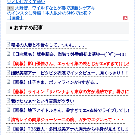
いといけなくて辛い
大野智、ワイルドなヒゲ姿で加藤シゲアキ
15
のインスタに降臨！本人以外のSNSでは初？
【画像】
■ おすすめ記事
職場の人妻と不倫をして、ついに、、、
【日向坂46】坂井新奈、単独で外番組初出演ｷﾀ━(ﾟ∀ﾟ)━!!!!
【朗報】影山優佳さん、エッセイ集の袋とじがエ●すぎてけしか
姫野美南アナ ピタピタ衣装でインタビュー、胸くっきり！！【G
【画像】佳子さま、ボディラインがHすぎる…
【悲報】ライオン「サバンナより東京の方が過酷です」暑さに耐
老けたなぁ〜という言葉がツラい
【画像】地下アイドルさん、暑すぎてエ●衣装でライブしてしま
清宮レイの肉厚ジューシー二の腕、ガチでエグいって・・・
【画像】TBS新人・多田成美アナの胸元から中身が見えてしまう