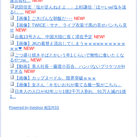
運営会社...
NEW!
武田信玄「塩が足んねえよ…」上杉謙信「ほーいw(塩を送
る)」...
NEW!
【画像】ごきげんな朝飯だ･･･
NEW!
【画像】TWICE・サナ、ライブ衣装で黒の見せパンちら見
せ
NEW!
台風13号さん、中国大陸に長く滞在予定
NEW!
【画像】JKの着替え流出してしまうｗｗｗwｗｗｗｗｗｗ
ｗｗ❤
NEW!
ごつ盛り焼きそばとかいう年1くらいで無性に食いたくな
るやつw...
NEW!
【動画】美人社長・藤渡小百合、ハンパないプリケツがH
すぎる
NEW!
【画像】カップヌードル、限界突破ｗｗｗ
【画像】女さん「キモいおぢが着てる服一覧がこちら」
日本人の人口が42年ぶり1億2千万人割れ…91万人減の1億
1...
Powered by livedoor 相互RSS