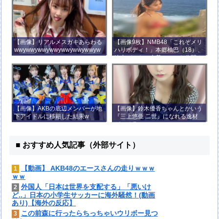
【画像】リアルメスガキあらわる
【画像9枚】NMB48「これぞメリ
wwywwywwywwywwywwywwyw
ハリボディ！」本郷柚巴（18）、
wywwy
迫力バストの水着ショット公開！
【画像】AKBの底辺メンバーが地
【画像】鈴木優香ちゃんとかいう
下アイドルに移籍した結果w
『三上悠亜 二世』になれる逸材
がコチラ
■ おすすめ人気記事（外部サイト）
【動画】 AKB48のエースさんの走りｗｗｗ
1
ｗｗ
外国人「日本は世界を支配する」「悪いけ
2
ど..」日本の小学生サッカーに海外騒然！(動画
あり)【海外の反応】
この前森に行ったらちっちゃいウリボー見つ
3