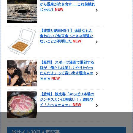
から温泉が吹き出す ← これ前触れ
じゃね？
【波乗り納豆NG？】 余計なもん
食わないで納豆食っときゃ間違い
ないことが判明した
【疑問】 スポーツ漫画で退部する
奴が「俺たちは楽しくやりたかっ
たんだよ」って言い出す理由ｗｗ
ｗｗｗ
【悲報】 観光客「やっぱり本場の
ジンギスカンは美味い！」道民ワ
イ「ぷっｗｗｗｗ」
当サイト30日人気記事