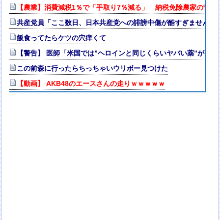
【農業】消費減税1％で「手取り7％減る」 納税免除農家の苦悩
共産党員「ここ数日、日本共産党への誹謗中傷が酷すぎませんか
飯食ってたらケツの穴痒くて
【警告】 医師「米国では”ヘロインと同じくらいヤバい薬”が日
この前森に行ったらちっちゃいウリボー見つけた
【動画】 AKB48のエースさんの走りｗｗｗｗｗ