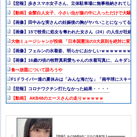
【悲報】歩きスマホ女子さん、立体駐車場に無事格納されてしま
【動画】金髪白人女子、小さい虫が服の中に入っただけで大騒ぎ
【画像】田中みな実さんの妊娠後の胸がヤバいことになってる
【画像】15で校長に処女を奪われた女さん（24）の人生が壮絶w
大物ミュージシャンが投稿 「日本国憲法の3大原則を絶対に変え
【画像】フェルンの水着姿、明らかにおかしいｗｗｗｗｗｗｗｗ
【画像】16歳の頃の牧野真莉愛ちゃんの水着写真に、ムキダシの
食べ放題について語ろうや
F1ドライバー達の夏休みは「みんな海だな」「南半球にスキー
【悲報】コロナワクチン打たなかった結果・・・・
【動画】 AKB48のエースさんの走りｗｗｗｗｗ
【朗報】あのNMB48にガチの逸材加入wwwwwwww