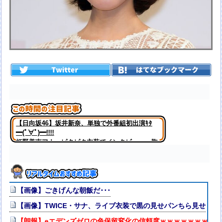
【日向坂46】坂井新奈、単独で外番組初出演ｷﾀ
━(ﾟ∀ﾟ)━!!!!
姫野美南アナ ピタピタ衣装でインタビュー、胸
くっきり！！【GIF動画あり】
【画像】ごきげんな朝飯だ･･･
【画像】TWICE・サナ、ライブ衣装で黒の見せパンちら見せ
【朗報】eエデンズゼロの色保留変化の信頼度ｗｗｗｗｗｗｗｗ