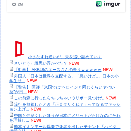
小さなすれ違いが、夫を追い詰めていく
さいとう←誰思い浮かべた？
NEW!
【動画】 AKB48のエースさんの走りｗｗｗｗｗ
NEW!
外国人「日本は世界を支配する」「悪いけど..」日本の小
学生サ...
NEW!
【警告】 医師「米国では”ヘロインと同じくらいヤバい
薬”が日...
NEW!
この前森に行ったらちっちゃいウリボー見つけた
NEW!
流行を無視したとき「正直ダサくね？」ってなるファッシ
ョン上げ...
NEW!
中国と仲良くしたほうが日本にメリットだらけなのにそれ
を理解し...
NEW!
熊本イオンモール爆発で死者を出したテナント「ハビタ」