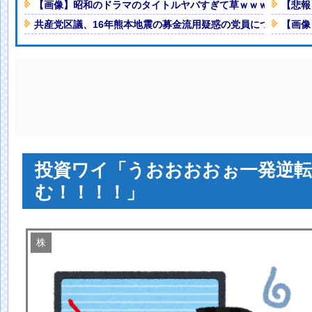
皆様のことがずっと大好きです」
【画像】昭和のドラマのタイトルヤバすぎて草ｗｗｗｗｗｗｗ
【悲報
Powered by livedoor 相互RSS
共産党区議、16年熊本地震の募金流用疑惑の党員について「当
【画像
NEW!
じでーす♡」ｗｗｗ
NEW!
心地に…喫煙所と自販機」警察・消
でレースする計画をレッドブルに阻
人減の1億1973万人
 「足をくじいて動けない」
投資ワイ「うおおおおぉ一発逆転
む！！！！」
株