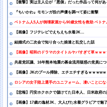
【衝撃】実は主人公が「悪側」だった作品って何があ
『ちいかわ』モモンガ役の声優を調べて姿に衝撃
ベトナム人5人が倒壊家屋から90歳女性を救助 ベト
【画像】フジテレビでえちえち水着JK…
結婚式の二次会で知り合った娘達と乱交した話
【画像】昭和のドラマのタイトルヤバすぎて草ｗｗｗ
共産党区議、16年熊本地震の募金流用疑惑の党員に
【画像】JKのプール掃除、エチエチすぎるｗｗｗwｗ
ロシアの女子陸上選手のユニフォーム、凄いことにな
【悲報】円安ホクホクで儲けてた日本人、日米政府の
【画像】17歳の逸材JK、大人びた水着グラビアで魅