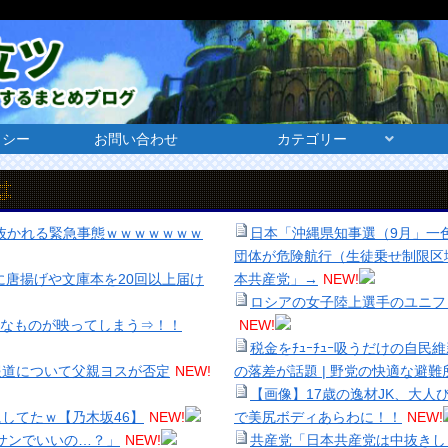
リシー
お問い合わせ
カテゴリー
E』に抜かれる緊急事態ｗｗｗｗｗｗｗ
日本「沖縄県知事選（9月」一
団体が危険航行（生徒乗せ制限区
に唐揚げや文庫本を20回以上届け
本共産党」→
NEW!
ロシアの女子陸上選手のユニフ
穏なものが映ってしまう⇒！！
NEW!
税金をﾁｭｰﾁｭｰ吸うだけの自民
報道について父親ヨスが否定
NEW!
の落差が話題 | 野党の快適な避
【画像】17歳の逸材JK、大
してたｗ【乃木坂46】
NEW!
で美尻ボディあらわに！！
NEW!
バサンでいいの…？」
NEW!
共産党「日本共産党は中抜きし