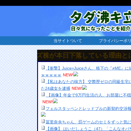
当サイトついて
プライバシーポ
テムズ株が本日下落している理由とは
【衝撃】Juice=Juiceさん、格下の『≠M
ｗｗｗｗｗ
NEW!
【私はあなたの味方】 交際歴ゼロの同級生宅
た24歳女を逮捕
NEW!
【画像】年金で9万円生活の人、お部屋に不
NEW!
フェルスタッペンとレッドブルの新契約交渉
冨里奈央ちゃん、罰ゲームのセミをずっと気に
【画像】 はいだしょうこ（47）「こんなオ