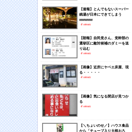
【速報】とんでもないスーパー
銭湯が日本にできてしまう
wwwww
4 views
【朗報】自民党さん、党幹部の
選挙区に敵対候補のダミーを送
り込む
4 views
【画像】近所にヤベエ床屋、現
る・・・・・
4 views
【画像】気になる閉店が見つか
る
4 views
【＼ちょいのせ／】ハウス食品
から「チューブ入り大根おろ