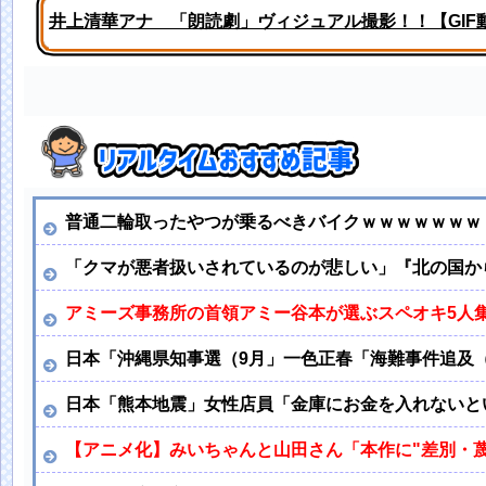
井上清華アナ 「朗読劇」ヴィジュアル撮影！！【GIF
若林有子アナ 仰向け「車中泊」レポート！！
普通二輪取ったやつが乗るべきバイクｗｗｗｗｗｗｗ
「クマが悪者扱いされているのが悲しい」『北の国か
アミーズ事務所の首領アミー谷本が選ぶスペオキ5人
日本「沖縄県知事選（9月」一色正春「海難事件追及
日本「熊本地震」女性店員「金庫にお金を入れないとい
【アニメ化】みいちゃんと山田さん「本作に"差別・