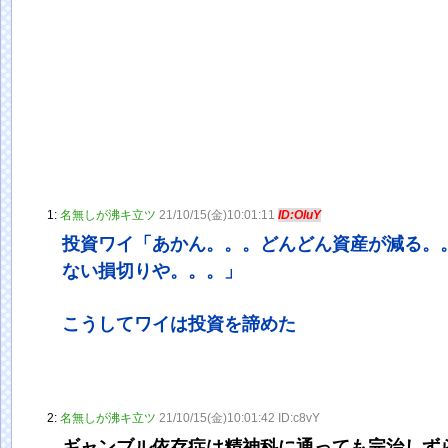
1:
名無しが沸キ立ツ
21/10/15(金)10:01:11
ID:OluY
投資ワイ「あかん。。。どんどん資産が減る。
ない損切りや。。。」
こうしてワイは投資を諦めた
2:
名無しが沸キ立ツ
21/10/15(金)10:01:42 ID:c8vY
ギャンブル依存症は精神科に通っても完治しず