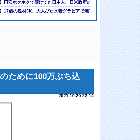
ｗｗｗ
】円安ホクホクで儲けてた日本人、日米政府の異例の共同声明で円安退
時はクズ野郎だったが今は違う」と擁護
】17歳の逸材JK、大人びた水着グラビアで魅了！！小森香乃、ビキニ
のために100万ぶち込
2021.10.20 22:14