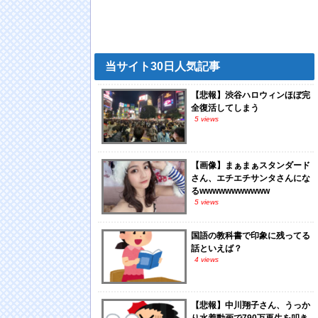
当サイト30日人気記事
【悲報】渋谷ハロウィンほぼ完
全復活してしまう
5 views
【画像】まぁまぁスタンダード
さん、エチエチサンタさんにな
るwwwwwwwwwww
5 views
国語の教科書で印象に残ってる
話といえば？
4 views
【悲報】中川翔子さん、うっか