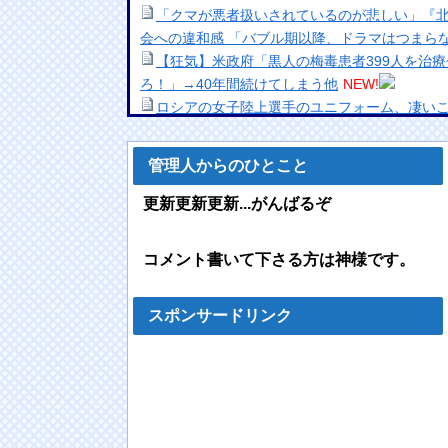
「クマが悪者扱いされているのが悲しい」『
会への違和感 「バブル期以降、ドラマはつまら
【狂気】米政府「黒人の梅毒患者399人を治
ろ！」→40年間続けてしまう他
NEW!
ロシアの女子陸上選手のユニフォーム、凄い
NEW!
【画像】JKのプール掃除、エチエチすぎるｗ
管理人からのひとこと
【画像】17歳の逸材JK、大人びた水着グラ
で美尻ボディあらわに！！
NEW!
更新更新更新...がんばるぞ
井上清華アナ 「朗読劇」ヴィジュアル撮影！
【悲報】円安ホクホクで儲けてた日本人、日
コメント書いて下さる方は神様です。
されて終わる
NEW!
海外「全部日本の真似だったのか…」 日本の
十年先を行っていたと話題に
NEW!
スポンサードリンク
【画像】街中のOLさん、透けたTバックのパ
ｗ
NEW!
人間様「バックアップとって」→AI「了解～
にならない事態に・・・
NEW!
若林有子アナ 仰向け「車中泊」レポート！