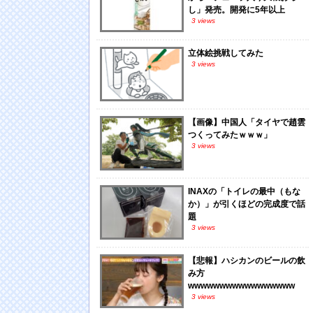
し」発売。開発に5年以上
3 views
立体絵挑戦してみた
3 views
【画像】中国人「タイヤで趙雲
つくってみたｗｗｗ」
3 views
INAXの「トイレの最中（もな
か）」が引くほどの完成度で話
題
3 views
【悲報】ハシカンのビールの飲
み方
wwwwwwwwwwwwwwwww
3 views