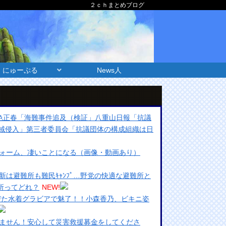
２ｃｈまとめブログ
にゅーぷる
News人
色正春「海難事件追及（検証」八重山日報「抗議
域侵入」第三者委員会「抗議団体の構成組織は日
ォーム、凄いことになる（画像・動画あり）
維新は避難所も難民ｷｬﾝﾌﾟ…野党の快適な避難所と
難所ってどれ？
NEW!
人びた水着グラビアで魅了！！小森香乃、ビキニ姿
ません！安心して災害救援募金をしてくださ