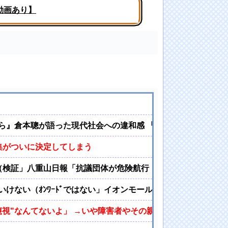
動画あり】
ら』倉本聰が語った現代社会への違和感 「バブル期以降、ド
集がついに決定してしまう
（検証」八重山日報「抗議団体が危険航行（生徒乗せ制限区域
けない（ｵﾝﾜｰﾄﾞではない」イオンモール熊本「爆発事故（
蔑視"なんてないよ」 →いや障害者やその親に対する悪意ある