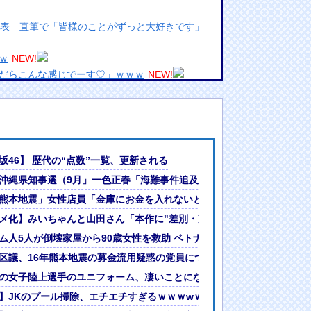
発表 直筆で「皆様のことがずっと大好きです」
ｗ
NEW!
だらこんな感じでーす♡」ｗｗｗ
NEW!
引で大暴騰
めるからな。ラーメン屋は酒がなくて食う事しか
ランプリ・榎本彩乃、グラビア披露！透明感が凄
八重山日報「抗議団体が危険航行（生徒乗せ制限区域侵入」第三者委員
坂46】 歴代の“点数”一覧、更新される
んでない」と実況しながら被災地へ向かう有名ア
ｵﾝﾜｰﾄﾞではない」イオンモール熊本「爆発事故（女性店員含む7人亡
沖縄県知事選（9月」一色正春「海難事件追及（検証」八重山日報「抗
最新の状況をいち早く伝えることは報道機関として
てないよ」 →いや障害者やその親に対する悪意ある描写ないか？
熊本地震」女性店員「金庫にお金を入れないといけない（ｵﾝﾜｰﾄﾞで
には大きな意義がある」
女ｗｗｗ
メ化】みいちゃんと山田さん「本作に"差別・蔑視"なんてないよ」 →
?」論争
ム人5人が倒壊家屋から90歳女性を救助 ベトナム人「おばあちゃんが
人間って割とガチめに差別されるよな・・・
おばあちゃんが無事で良かった」
区議、16年熊本地震の募金流用疑惑の党員について「当時はクズ野郎
の女子陸上選手のユニフォーム、凄いことになる（画像・動画あり）
】JKのプール掃除、エチエチすぎるｗｗｗwｗｗｗｗｗｗｗｗ❤