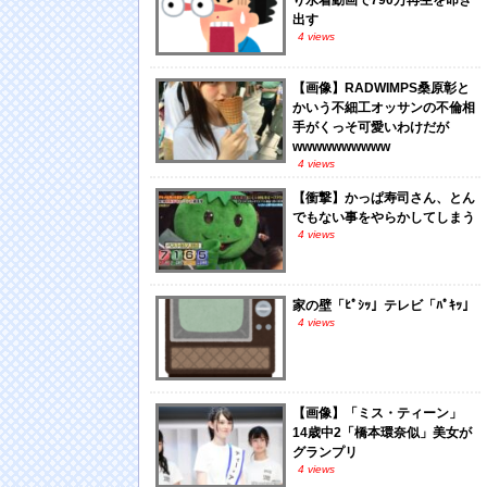
り水着動画で790万再生を叩き
出す
4 views
【画像】RADWIMPS桑原彰と
かいう不細工オッサンの不倫相
手がくっそ可愛いわけだが
wwwwwwwwww
4 views
【衝撃】かっぱ寿司さん、とん
でもない事をやらかしてしまう
4 views
家の壁「ﾋﾟｼｯ」テレビ「ﾊﾟｷｯ」
4 views
【画像】「ミス・ティーン」
14歳中2「橋本環奈似」美女が
グランプリ
4 views