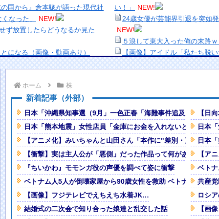
北の国から』倉本聰が語った現代社
い！」
NEW!
なくなった」
NEW!
24歳女優が芸能界引退を突如
療せず放置したらどうなるか見た
NEW!
５浪して東大入った俺の末路ｗ
ことになる（画像・動画あり）
【画像】アイドル「私たち脱い
【緊急】キオクシア、時間外取
ｗｗwｗｗｗｗｗｗｗｗ❤
NEW!
【生き残り術】町中華は酒が飲
ホーム
株
ビアで魅了！！小森香乃、ビキニ姿
出来ないし。
美少女図鑑AWARD2026グ
新着記事（外部）
！【GIF動画あり】
NEW!
い！！
日本「沖縄県知事選（9月」一色正春「海難事件追及（検証」
【日向
米政府の異例の共同声明で円安退治
熊本地震、「九州自動車道は混
日本「熊本地震」女性店員「金庫にお金を入れないといけない（
日本「
ナなどに批判殺到 全国紙記者「
【アニメ化】みいちゃんと山田さん「本作に"差別・蔑視"なん
日本「
普通のテレビ番組が最新SNSの数
の責務」「情報を取り上げること
【画像】顔100点、体30点の
【衝撃】実は主人公が「悪側」だった作品って何がある？
【アニ
ン線がどちゃシコすぎるｗｗｗｗｗ
「洋画に日本版主題歌は必要か
『ちいかわ』モモンガ役の声優を調べて姿に衝撃
ベトナ
【悲報】職場で無能判定された
ベトナム人5人が倒壊家屋から90歳女性を救助 ベトナム人「
共産党
・・・あ、間違えた」→ガチで洒落
【画像】フジテレビでえちえち水着JK…
ロシア
結婚式の二次会で知り合った娘達と乱交した話
【画像
！
NEW!