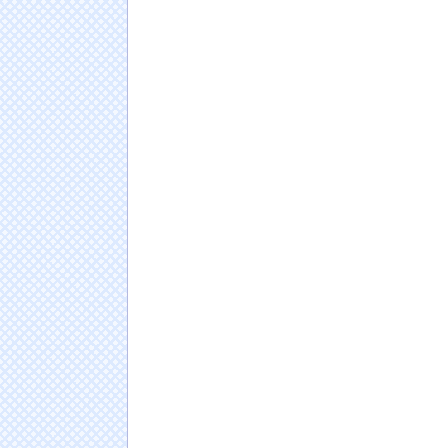
24歳女優が芸能界引退を突如発表 直筆で「
NEW!
お前らこんな元ヤリマンと結婚できるか？？
【画像】アイドル「私たち脱いだらこんな感
【熊本地震】専門家「イオンモール熊本の爆
防「」←これ・・・
NEW!
レッドブルリザーブの角田裕毅、アデレード
止されたらしい
【画像】空調服、なんかヱロくなるｗ
日本人の人口が42年ぶり1億2千万人割れ…91万
ドイツ人男性がランニングシューズで富士登山
Powered by livedoor 相互RSS