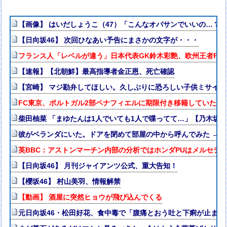
【画像】 はいだしょうこ（47）「こんなオバサンでいいの…？
【日向坂46】 次回ひなあい予告にまさかの文字が・・・
フランス人「レベルが違う」日本代表GK鈴木彩艶、欧州王者PSG
【速報】【北朝鮮】最高指導者金正恩、死亡確認
【宮崎】 マジ勘弁してほしい。久しぶりに恐ろしい子供ミサイル
FC東京、ポルトガル2部ペナフィエルに期限付き移籍していたM
柴田柚菜 「まゆたんは1人でいても1人で喋ってて…」【乃木坂4
彼がベランダにいた。ドアを閉めて部屋の中から呼んでみた → 
英BBC：アストンマーチン内部の分析ではホンダPUはメルセデス
【日向坂46】 月刊ジャイアンツ公式、重大告知！
【櫻坂46】 村山美羽、情報解禁
【動画】 酒屋に突然ヒョウが飛び込んでくる
元日向坂46・松田好花、食中毒で「腹痛とおう吐と下痢が止ま