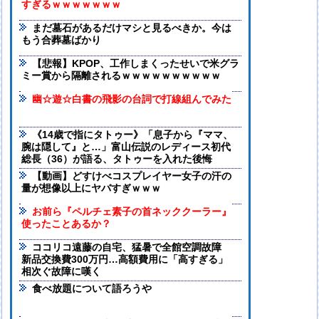
すぎるｗｗｗｗｗｗｗ
まだ墓石があるだけマシと見るべきか。今は
もう合葬墓ばかり
【悲報】KPOP、工作しまくったせいで米グラ
ミー賞から隔離されるｗｗｗｗｗｗｗｗｗｗ
幽☆遊☆白書の飛影の台詞で打線組んでみた
《14歳で指にタトゥー》「息子から『ママ、
腕は隠して』と…」富山伝説のレディース初代
総長（36）が語る、タトゥーを入れた後悔
【動画】どすけべコスプレイヤー女子の汗の
量が想像以上にヤバすぎｗｗｗ
お前ら『ペルチェ素子の首ネッククーラー』
使ったことあるか？
ココリコ遠藤の自宅、猛暑で全館空調故障
新品交換費300万円…高額費用に「高すぎる」
相次ぐ故障に嘆く
食べ放題について語ろうや