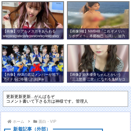
【画像】リアルメスガキあらわる
【画像9枚】NMB48「これぞメリハ
wwywwywwywwywwywwywwywwy
リボディ！」本郷柚巴（18）、迫力
wwy
バストの水着ショット公開！
【画像】AKBの底辺メンバーが地下
【画像】鈴木優香ちゃんとかいう
アイドルに移籍した結果w
『三上悠亜 二世』になれる逸材がコ
チラ
更新更新更新...がんばるぞ
コメント書いて下さる方は神様です。管理人
ホーム
面白・VIP
新着記事（外部）