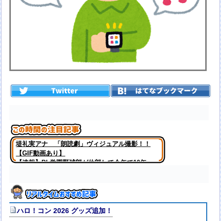
堤礼実アナ 「朗読劇」ヴィジュアル撮影！！
【GIF動画あり】
【速報】PL学園野球部が休部して今年で10年
目、PL学園の全生徒数は35人
ハロ！コン 2026 グッズ追加！