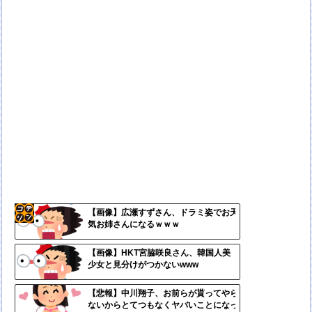
【画像】広瀬すずさん、ドラミ姿でお天
気お姉さんになるｗｗｗ
コテ
リン
【画像】HKT宮脇咲良さん、韓国人美
少女と見分けがつかないwww
- 固
定リ
【悲報】中川翔子、お前らが貰ってやら
ないからとてつもなくヤバいことになっ
ンク