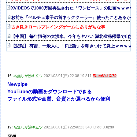
XVIDEOSで1000万回再生された「ワンピース」の動画ｗｗｗｗ
お前ら『ペルチェ素子の首ネッククーラー』使ったことあるか？
古き良きロールプレイングゲームにありがちな事
【中国】 毎年恒例の大洪水、今年もヤバい 湖北省秭帰県で山洪
【悲報】 有吉、一般人に「ド正論」を叩きつけて炎上ｗｗｗｗｗ
16:
名無しが沸キ立ツ
2021/08/01(日) 22:38:19.811
ID:uuNzkCI70
Newpipe
YouTubeの動画をダウンロードできる
ファイル形式や画質、音質とか選べるから便利
19:
名無しが沸キ立ツ
2021/08/01(日) 22:40:23.340 ID:d6lUJqxi0
kiwi