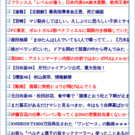
フランス人「レベルが違う」日本代表GK鈴木彩艶、欧州王者PSG
【速報】【北朝鮮】最高指導者金正恩、死亡確認
【宮崎】 マジ勘弁してほしい。久しぶりに恐ろしい子供ミサイル
FC東京、ポルトガル2部ペナフィエルに期限付き移籍していたM
柴田柚菜 「まゆたんは1人でいても1人で喋ってて…」【乃木坂4
彼がベランダにいた。ドアを閉めて部屋の中から呼んでみた → 
英BBC：アストンマーチン内部の分析ではホンダPUはメルセデス
【日向坂46】 月刊ジャイアンツ公式、重大告知！
【櫻坂46】 村山美羽、情報解禁
【動画】 酒屋に突然ヒョウが飛び込んでくる
元日向坂46・松田好花、食中毒で「腹痛とおう吐と下痢が止ま
まだ墓石があるだけマシと見るべきか。今はもう合葬墓ばかり
伊藤百花の仕事バンバン取ってくるDHの営業担当凄くないか？今
XVIDEOSで1000万回再生された「ワンピース」の動画ｗｗｗｗ
お前ら『ペルチェ素子の首ネッククーラー』使ったことあるか？