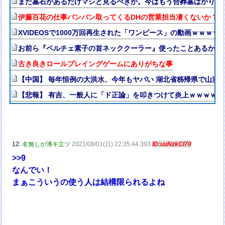
まだ墓石があるだけマシと見るべきか。今はもう合葬墓ばかり
伊藤百花の仕事バンバン取ってくるDHの営業担当凄くないか？今
XVIDEOSで1000万回再生された「ワンピース」の動画ｗｗｗｗ
お前ら『ペルチェ素子の首ネッククーラー』使ったことあるか？
古き良きロールプレイングゲームにありがちな事
【中国】 毎年恒例の大洪水、今年もヤバい 湖北省秭帰県で山洪
【悲報】 有吉、一般人に「ド正論」を叩きつけて炎上ｗｗｗｗｗ
12:
名無しが沸キ立ツ
2021/08/01(日) 22:35:44.393
ID:uuNzkCI70
>>9
なんでい！
まぁこういうの使う人は結構限られるよね