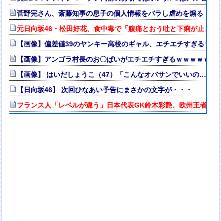
菅野完さん、斎藤知事の息子の個人情報をバラし虐めを煽る「嫌
元日向坂46・松田好花、食中毒で「腹痛とおう吐と下痢が止まら
【画像】偏差値39のヤンキー高校のギャル、エチエチすぎるｗｗ
【画像】アンゴラ村長のお〇ぱいがエチエチすぎるｗｗｗｗｗｗ
【画像】 はいだしょうこ（47）「こんなオバサンでいいの…？」
【日向坂46】 次回ひなあい予告にまさかの文字が・・・
フランス人「レベルが違う」日本代表GK鈴木彩艶、欧州王者PSG