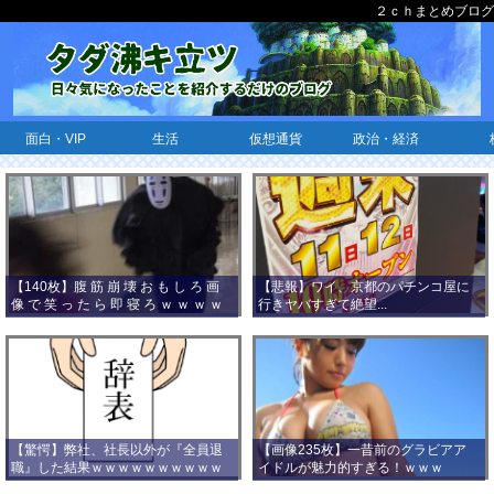
２ｃｈまとめブログ
面白・VIP
生活
仮想通貨
政治・経済
【140枚】腹 筋 崩 壊 お も し ろ 画
【悲報】ワイ、京都のパチンコ屋に
像 で 笑 っ た ら 即 寝 ろ ｗ ｗ ｗ ｗ
行きヤバすぎて絶望...
ｗ ｗ ｗ ｗ ｗ ｗ ｗ ｗ
【驚愕】弊社、社長以外が『全員退
【画像235枚】一昔前のグラビアア
職』した結果ｗｗｗｗｗｗｗｗｗｗ
イドルが魅力的すぎる！ｗｗｗ
ｗｗｗ