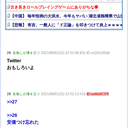
古き良きロールプレイングゲームにありがちな事
【中国】 毎年恒例の大洪水、今年もヤバい 湖北省秭帰県で山洪
【悲報】 有吉、一般人に「ド正論」を叩きつけて炎上ｗｗｗｗｗ
26:
名無しが沸キ立ツ
2021/08/01(日) 22:51:08.831 ID:czQ3US0q0
Twitter
おもしろいよ
28:
名無しが沸キ立ツ
2021/08/01(日) 22:52:13.516
ID:uuNzkCI70
>>27
>>26
安価つけ忘れた