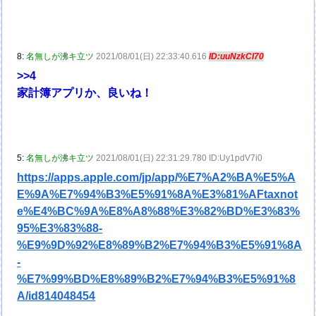
8:
名無しが沸キ立ツ
2021/08/01(日) 22:33:40.616
ID:uuNzkCI70
>>4
家計簿アプリか、良いね！
5:
名無しが沸キ立ツ
2021/08/01(日) 22:31:29.780 ID:Uy1pdV7i0
https://apps.apple.com/jp/app/%E7%A2%BA%E5%A
E%9A%E7%94%B3%E5%91%8A%E3%81%AFtaxnot
e%E4%BC%9A%E8%A8%88%E3%82%BD%E3%83%
95%E3%83%88-
%E9%9D%92%E8%89%B2%E7%94%B3%E5%91%8A
-
%E7%99%BD%E8%89%B2%E7%94%B3%E5%91%8
A/id814048454