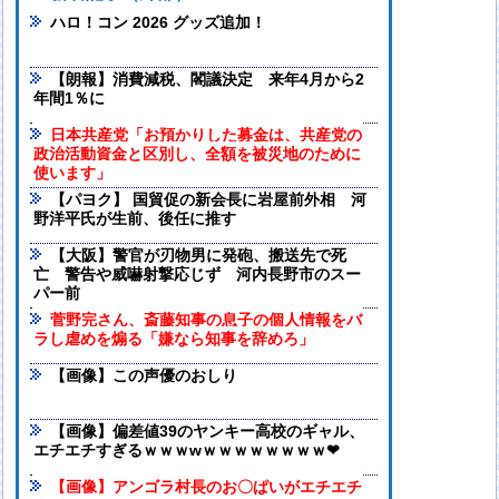
ハロ！コン 2026 グッズ追加！
【朗報】消費減税、閣議決定 来年4月から2
年間1％に
日本共産党「お預かりした募金は、共産党の
政治活動資金と区別し、全額を被災地のために
使います」
【パヨク】 国貿促の新会長に岩屋前外相 河
野洋平氏が生前、後任に推す
【大阪】警官が刃物男に発砲、搬送先で死
亡 警告や威嚇射撃応じず 河内長野市のスー
パー前
菅野完さん、斎藤知事の息子の個人情報をバ
ラし虐めを煽る「嫌なら知事を辞めろ」
【画像】この声優のおしり
【画像】偏差値39のヤンキー高校のギャル、
エチエチすぎるｗｗｗwｗｗｗｗｗｗｗｗ❤
【画像】アンゴラ村長のお〇ぱいがエチエチ