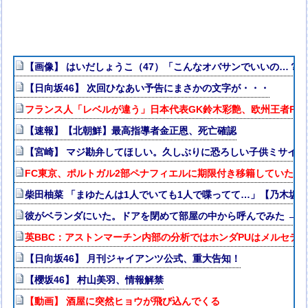
【画像】 はいだしょうこ（47）「こんなオバサンでいいの…？
【日向坂46】 次回ひなあい予告にまさかの文字が・・・
フランス人「レベルが違う」日本代表GK鈴木彩艶、欧州王者PSG
【速報】【北朝鮮】最高指導者金正恩、死亡確認
【宮崎】 マジ勘弁してほしい。久しぶりに恐ろしい子供ミサイル
FC東京、ポルトガル2部ペナフィエルに期限付き移籍していたM
柴田柚菜 「まゆたんは1人でいても1人で喋ってて…」【乃木坂4
彼がベランダにいた。ドアを閉めて部屋の中から呼んでみた → 
英BBC：アストンマーチン内部の分析ではホンダPUはメルセデス
【日向坂46】 月刊ジャイアンツ公式、重大告知！
【櫻坂46】 村山美羽、情報解禁
【動画】 酒屋に突然ヒョウが飛び込んでくる