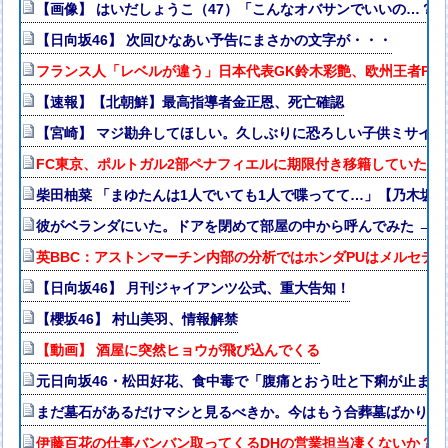
【画像】 はいだしょうこ（47）「こんなオバサンでいいの…？
【日向坂46】 次回ひなあい予告にまさかの文字が・・・
フランス人「レベルが違う」日本代表GK鈴木彩艶、欧州王者PSG
【速報】【北朝鮮】最高指導者金正恩、死亡確認
【宮崎】 マジ勘弁してほしい。久しぶりに恐ろしい子供ミサイル
FC東京、ポルトガル2部ペナフィエルに期限付き移籍していたM
柴田柚菜 「まゆたんは1人でいても1人で喋ってて…」【乃木坂4
彼がベランダにいた。ドアを閉めて部屋の中から呼んでみた → 
英BBC：アストンマーチン内部の分析ではホンダPUはメルセデス
【日向坂46】 月刊ジャイアンツ公式、重大告知！
【櫻坂46】 村山美羽、情報解禁
【動画】 酒屋に突然ヒョウが飛び込んでくる
元日向坂46・松田好花、食中毒で「腹痛とおう吐と下痢が止ま
まだ墓石があるだけマシと見るべきか。今はもう合葬墓ばかり
伊藤百花の仕事バンバン取ってくるDHの営業担当凄くないか？今