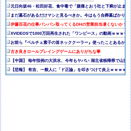
元日向坂46・松田好花、食中毒で「腹痛とおう吐と下痢が止ま
まだ墓石があるだけマシと見るべきか。今はもう合葬墓ばかり
伊藤百花の仕事バンバン取ってくるDHの営業担当凄くないか？今
XVIDEOSで1000万回再生された「ワンピース」の動画ｗｗｗｗ
お前ら『ペルチェ素子の首ネッククーラー』使ったことあるか？
古き良きロールプレイングゲームにありがちな事
【中国】 毎年恒例の大洪水、今年もヤバい 湖北省秭帰県で山洪
【悲報】 有吉、一般人に「ド正論」を叩きつけて炎上ｗｗｗｗｗ