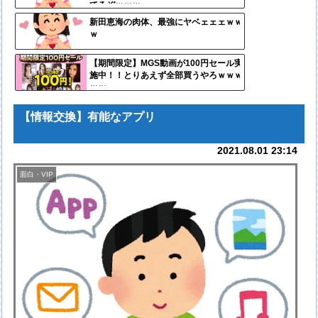
てるぞｗｗｗ
自動
新田恵海の肉体、最強にヤベェェェｗｗ
ｗ
更新
ツー
【期間限定】MGS動画が100円セール実
施中！！とりあえず全部買うやろｗｗｗ
ル
ｗｗ
【情報交換】有能なアプリ
2021.08.01 23:14
面白・VIP