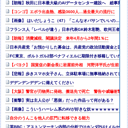
【朗報】秋田に日本最大級のAIデータセンター建設へ 総事業費2
【コンゴ】エボラ出血熱、感染3600人…過去最大の流行に
【画像】 はいだしょうこ（47）「こんなオバサンでいいの…？」
フランス人「レベルが違う」日本代表GK鈴木彩艶、欧州王者PSG
【朗報】消費減税、閣議決定 来年4月から2年間1％に
日本共産党「お預かりした募金は、共産党の政治活動資金と区別
FC東京、ポルトガル2部ペナフィエルに期限付き移籍していたM
【パヨク】 国貿促の新会長に岩屋前外相 河野洋平氏が生前、後
【悲報】歩きスマホ女子さん、立体駐車場に無事格納されてしま
デデンデンデデンに備えてください
【大阪】警官が刃物男に発砲、搬送先で死亡 警告や威嚇射撃応
【衝撃】実は主人公が「悪側」だった作品って何がある？
【画像】こういうハーレム系のAVが好きな奴ｗｗｗｗｗｗｗｗ
自分のうんこを他人の肛門に転移できる能力
英BBC：アストンマーチン内部の分析ではホンダPUはメルセデス