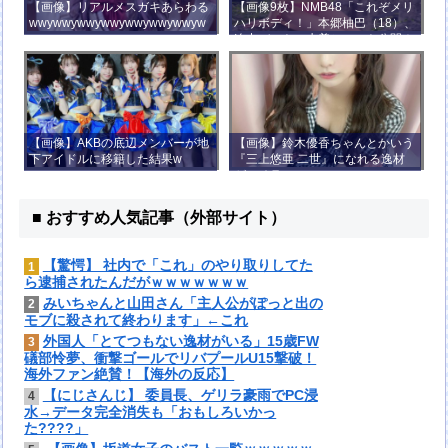
【画像】リアルメスガキあらわる
【画像9枚】NMB48「これぞメリ
wwywwywwywwywwywwywwyw
ハリボディ！」本郷柚巴（18）、
wywwy
迫力バストの水着ショット公開！
【画像】AKBの底辺メンバーが地
【画像】鈴木優香ちゃんとかいう
下アイドルに移籍した結果w
『三上悠亜 二世』になれる逸材
がコチラ
■ おすすめ人気記事（外部サイト）
【驚愕】 社内で「これ」のやり取りしてた
1
ら逮捕されたんだがｗｗｗｗｗｗｗ
みいちゃんと山田さん「主人公がぽっと出の
2
モブに殺されて終わります」←これ
外国人「とてつもない逸材がいる」15歳FW
3
礒部怜夢、衝撃ゴールでリバプールU15撃破！
海外ファン絶賛！【海外の反応】
【にじさんじ】 委員長、ゲリラ豪雨でPC浸
4
水→データ完全消失も「おもしろいかっ
た????」