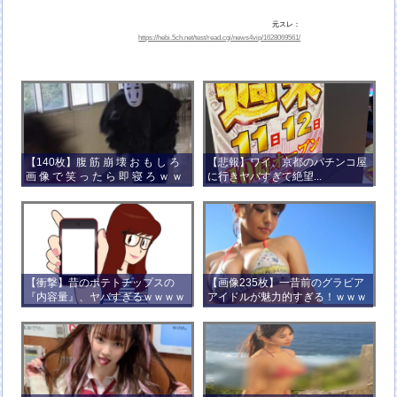
元スレ：
https://hebi.5ch.net/test/read.cgi/news4vip/1628069561/
【140枚】腹 筋 崩 壊 お も し ろ
【悲報】ワイ、京都のパチンコ屋
画 像 で 笑 っ た ら 即 寝 ろ ｗ ｗ
に行きヤバすぎて絶望...
ｗ ｗ ｗ ｗ ｗ ｗ ｗ ｗ ｗ ｗ
【衝撃】昔のポテトチップスの
【画像235枚】一昔前のグラビア
『内容量』、ヤバすぎるｗｗｗｗ
アイドルが魅力的すぎる！ｗｗｗ
ｗｗｗｗ