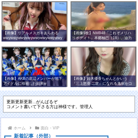
【画像】リアルメスガキあらわる
【画像9枚】NMB48「これぞメリハ
wwywwywwywwywwywwywwywwy
リボディ！」本郷柚巴（18）、迫力
wwy
バストの水着ショット公開！
【画像】AKBの底辺メンバーが地下
【画像】鈴木優香ちゃんとかいう
アイドルに移籍した結果w
『三上悠亜 二世』になれる逸材がコ
チラ
更新更新更新...がんばるぞ
コメント書いて下さる方は神様です。管理人
ホーム
面白・VIP
新着記事（外部）