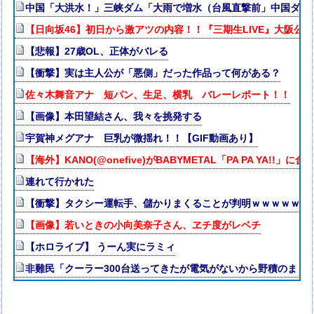
中国「大洪水！」三峡ダム「大雨で増水（台風直撃前」中国ダム
【日向坂46】初日から激アツの内容！！『三期生LIVE』大阪公
【悲報】27歳OL、正体がバレる
【衝撃】実は主人公が「悪側」だった作品って何がある？
佐々木舞音アナ 短パン、生足、横乳 バレーレポート！！
【画像】本田望結さん、我々を挑発する
宇賀神メグアナ 巨乳が微揺れ！！【GIF動画あり】
【海外】KANO(@onefive)がBABYMETAL「PA PA YA!!」
連れて行かれた
【衝撃】タクシー運転手、儲かりまくることが判明ｗｗｗｗｗｗ
【画像】若いときの小向美奈子さん、ヱチ度がレベチ
【ホロライブ】 うーん実にラミィ
非難民「クーラー300台送ってきたが電気がないから野積のまま