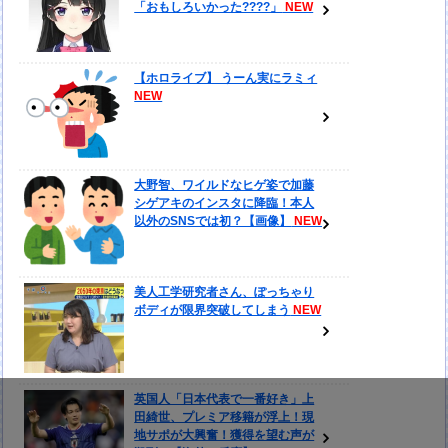
「おもしろいかった????」
【ホロライブ】 うーん実にラミィ
大野智、ワイルドなヒゲ姿で加藤
シゲアキのインスタに降臨！本人
以外のSNSでは初？【画像】
美人工学研究者さん、ぽっちゃり
ボディが限界突破してしまう
英国人「日本代表で一番好き」上
田綺世、プレミア移籍が浮上！現
地サポが大興奮！獲得を望む声が