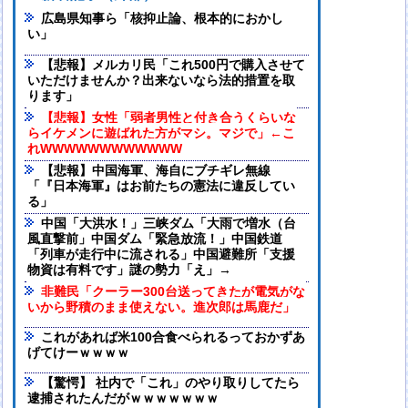
広島県知事ら「核抑止論、根本的におかし
い」
【悲報】メルカリ民「これ500円で購入させて
いただけませんか？出来ないなら法的措置を取
ります」
【悲報】女性「弱者男性と付き合うくらいな
らイケメンに遊ばれた方がマシ。マジで」←こ
れWWWWWWWWWWWW
【悲報】中国海軍、海自にブチギレ無線
「『日本海軍』はお前たちの憲法に違反してい
る」
中国「大洪水！」三峡ダム「大雨で増水（台
風直撃前」中国ダム「緊急放流！」中国鉄道
「列車が走行中に流される」中国避難所「支援
物資は有料です」謎の勢力「え」→
非難民「クーラー300台送ってきたが電気がな
いから野積のまま使えない。進次郎は馬鹿だ」
これがあれば米100合食べられるっておかずあ
げてけーｗｗｗｗ
【驚愕】 社内で「これ」のやり取りしてたら
逮捕されたんだがｗｗｗｗｗｗｗ