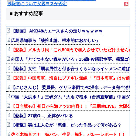
渉報道について父親ヨスが否定
■ おすすめ記事
【動画】 AKB48のエースさんの走りｗｗｗｗｗ
広島県知事ら「核抑止論、根本的におかしい」
【悲報】メルカリ民「これ500円で購入させていただけませんか
外国人「とてつもない逸材がいる」15歳FW礒部怜夢、衝撃ゴー
【悲報】女性「弱者男性と付き合うくらいならイケメンに遊ばれ
【悲報】中国海軍、海自にブチギレ無線「『日本海軍』はお前た
【にじさんじ】 委員長、ゲリラ豪雨でPC浸水→データ完全消失も
中国「大洪水！」三峡ダム「大雨で増水（台風直撃前」中国ダム
【日向坂46】初日から激アツの内容！！『三期生LIVE』大阪公
【悲報】27歳OL、正体がバレる
【衝撃】実は主人公が「悪側」だった作品って何がある？
佐々木舞音アナ 短パン、生足、横乳 バレーレポート！！