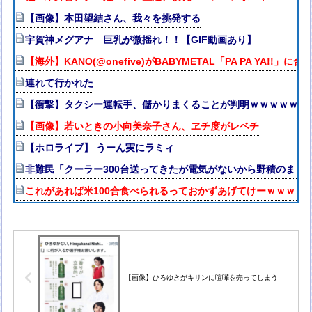
【画像】本田望結さん、我々を挑発する
宇賀神メグアナ 巨乳が微揺れ！！【GIF動画あり】
【海外】KANO(@onefive)がBABYMETAL「PA PA YA!!」
連れて行かれた
【衝撃】タクシー運転手、儲かりまくることが判明ｗｗｗｗｗｗ
【画像】若いときの小向美奈子さん、ヱチ度がレベチ
【ホロライブ】 うーん実にラミィ
非難民「クーラー300台送ってきたが電気がないから野積のまま
これがあれば米100合食べられるっておかずあげてけーｗｗｗｗ
【画像】ひろゆきがキリンに喧嘩を売ってしまう