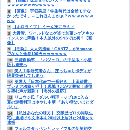
【画像】坂道女子のバスト一覧ｗｗｗｗｗ
5
ｗｗｗｗｗｗｗwｗｗｗｗ
【画像】 宇垣美里「学生時代は全然モテな
6
かったです」←これほんまかぁ？w w w w w w
w w
【ホロライブ】 うーん実にラミィ
7
大野智、ワイルドなヒゲ姿で加藤シゲアキの
8
インスタに降臨！本人以外のSNSでは初？【画
像】
【朗報】 大人気漫画「GANTZ」がAmazon
9
でなんと全巻100円ｗｗｗｗｗｗ
三菱自動車、「パジェロ」の中型版・小型
10
版も発売へ
美人工学研究者さん、ぽっちゃりボディが
11
限界突破してしまう
英国人「日本代表で一番好き」上田綺世、
12
プレミア移籍が浮上！現地サポが大興奮！獲得
を望む声が殺到！【海外の反応】
リュウジ氏「ダルい料理トップ10に入る」
13
夏の定番料理は冷やし中華 「あり得ないほどダ
ルい」
【私はあなたの味方】 交際歴ゼロの同級生
14
宅に唐揚げや文庫本を20回以上届けた24歳女を
逮捕
フェルスタッペンとレッドブルの新契約交
15