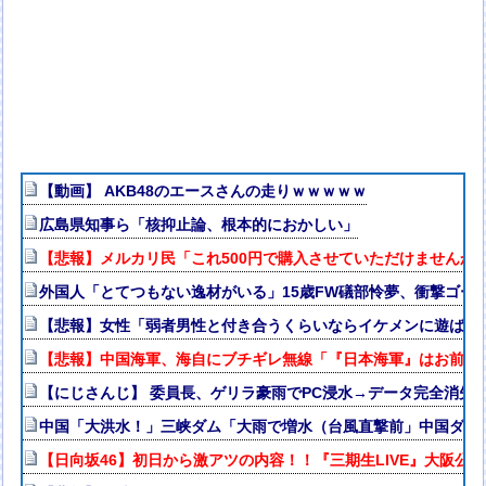
【動画】 AKB48のエースさんの走りｗｗｗｗｗ
広島県知事ら「核抑止論、根本的におかしい」
【悲報】メルカリ民「これ500円で購入させていただけませんか
外国人「とてつもない逸材がいる」15歳FW礒部怜夢、衝撃ゴー
【悲報】女性「弱者男性と付き合うくらいならイケメンに遊ばれ
【悲報】中国海軍、海自にブチギレ無線「『日本海軍』はお前た
【にじさんじ】 委員長、ゲリラ豪雨でPC浸水→データ完全消失も
中国「大洪水！」三峡ダム「大雨で増水（台風直撃前」中国ダム
【日向坂46】初日から激アツの内容！！『三期生LIVE』大阪公