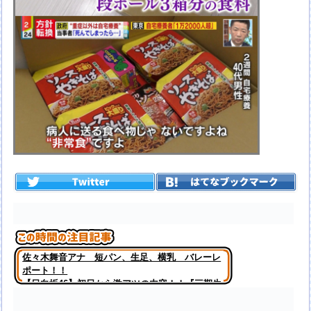
佐々木舞音アナ 短パン、生足、横乳 バレーレ
ポート！！
【日向坂46】初日から激アツの内容！！『三期生
LIVE』大阪公演のセトリ・レポまとめ