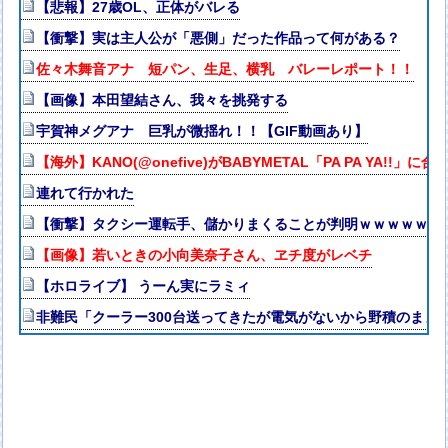
【悲報】27歳OL、正体がバレる
【衝撃】実は主人公が「悪側」だった作品って何がある？
佐々木舞音アナ 短パン、生足、横乳 バレーレポート！！
【画像】本田望結さん、我々を挑発する
宇賀神メグアナ 巨乳が微揺れ！！【GIF動画あり】
【海外】KANO(@onefive)がBABYMETAL「PA PA YA!!」
連れて行かれた
【衝撃】タクシー運転手、儲かりまくることが判明ｗｗｗｗｗｗ
【画像】若いときの小向美奈子さん、ヱチ度がレベチ
【ホロライブ】 うーん実にラミィ
非難民「クーラー300台送ってきたが電気がないから野積のまま