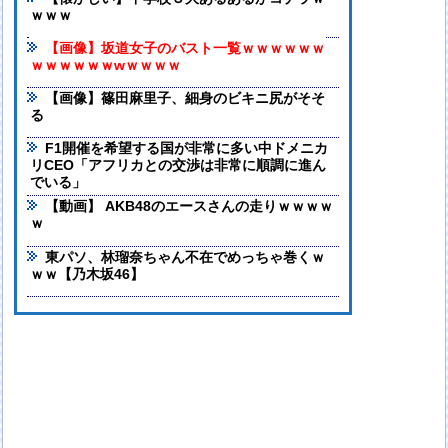
ｗｗｗ
【画像】坂道女子のバスト一覧ｗｗｗｗｗｗ
ｗｗｗｗｗｗwｗｗｗｗ
【画像】篠田麻里子、細身のビキニ尻がそそ
る
F1開催を希望する国が非常に多い中ドメニカ
リCEO「アフリカとの交渉は非常に順調に進ん
でいる」
【動画】 AKB48のエースさんの走りｗｗｗｗ
ｗ
東パソ、林瑠奈ちゃん不在でめっちゃ巻くｗ
ｗｗ【乃木坂46】