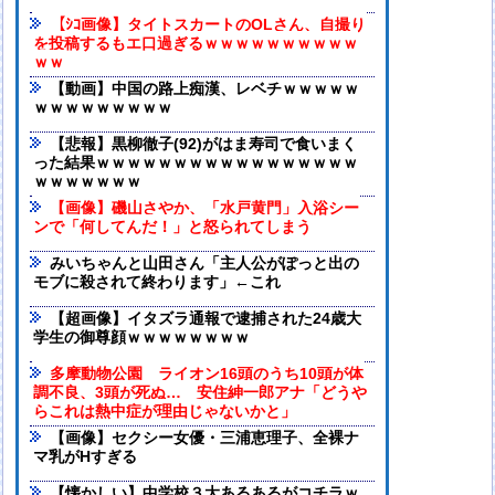
【ｼｺ画像】タイトスカートのOLさん、自撮り
を投稿するもエ口過ぎるｗｗｗｗｗｗｗｗｗｗ
ｗｗ
【動画】中国の路上痴漢、レベチｗｗｗｗｗ
ｗｗｗｗｗｗｗｗｗ
【悲報】黒柳徹子(92)がはま寿司で食いまく
った結果ｗｗｗｗｗｗｗｗｗｗｗｗｗｗｗｗｗ
ｗｗｗｗｗｗｗ
【画像】磯山さやか、「水戸黄門」入浴シー
ンで「何してんだ！」と怒られてしまう
みいちゃんと山田さん「主人公がぽっと出の
モブに殺されて終わります」←これ
【超画像】イタズラ通報で逮捕された24歳大
学生の御尊顔ｗｗｗｗｗｗｗｗ
多摩動物公園 ライオン16頭のうち10頭が体
調不良、3頭が死ぬ… 安住紳一郎アナ「どうや
らこれは熱中症が理由じゃないかと」
【画像】セクシー女優・三浦恵理子、全裸ナ
マ乳がHすぎる
【懐かしい】中学校３大あるあるがコチラｗ