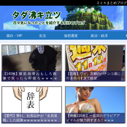
２ｃｈまとめブログ
面白・VIP
生活
仮想通貨
政治・経済
【140枚】腹 筋 崩 壊 お も し ろ 画
【悲報】ワイ、京都のパチンコ屋に
像 で 笑 っ た ら 即 寝 ろ ｗ ｗ ｗ ｗ
行きヤバすぎて絶望...
ｗ ｗ ｗ ｗ ｗ ｗ ｗ ｗ
【驚愕】弊社、社長以外が『全員退
【画像235枚】一昔前のグラビアア
職』した結果ｗｗｗｗｗｗｗｗｗｗ
イドルが魅力的すぎる！ｗｗｗ
ｗｗｗ