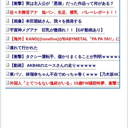
【衝撃】実は主人公が「悪側」だった作品って何がある？
佐々木舞音アナ 短パン、生足、横乳 バレーレポート！！
【画像】本田望結さん、我々を挑発する
宇賀神メグアナ 巨乳が微揺れ！！【GIF動画あり】
【海外】KANO(@onefive)がBABYMETAL「PA PA YA!!」
連れて行かれた
【衝撃】タクシー運転手、儲かりまくることが判明ｗｗｗｗｗｗ
【動画】 AKB48のエースさんの走りｗｗｗｗｗ
東パソ、林瑠奈ちゃん不在でめっちゃ巻くｗｗｗ【乃木坂46】
外国人「とてつもない逸材がいる」15歳FW礒部怜夢、衝撃ゴー