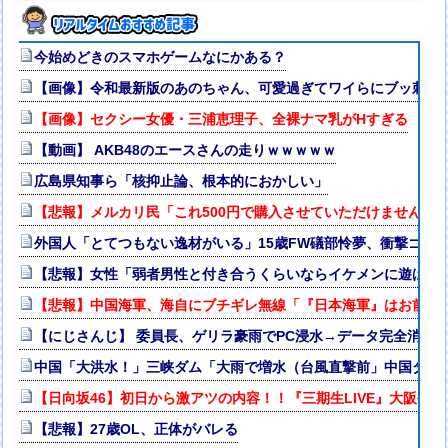
今始めどきのスマホゲームなにかある？
【画像】令和最新版のあのちゃん、可愛過ぎてワイらにブッ刺さりまくり
【画像】セクシー女優・三浦恵理子、全裸ナマ乳がHすぎる
【動画】 AKB48のエースさんの走りｗｗｗｗｗ
広島県知事ら「核抑止論、根本的におかしい」
【悲報】メルカリ民「これ500円で購入させていただけませんか
外国人「とてつもない逸材がいる」15歳FW礒部怜夢、衝撃ゴー
【悲報】女性「弱者男性と付き合うくらいならイケメンに遊ばれた
【悲報】中国海軍、海自にブチギレ無線「『日本海軍』はお前た
【にじさんじ】 委員長、ゲリラ豪雨でPC浸水→データ完全消失も
中国「大洪水！」三峡ダム「大雨で増水（台風直撃前」中国ダム
【日向坂46】初日から激アツの内容！！『三期生LIVE』大阪公
【悲報】27歳OL、正体がバレる