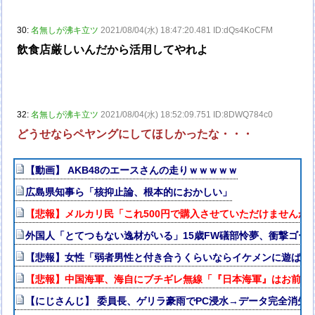
30:
名無しが沸キ立ツ
2021/08/04(水) 18:47:20.481 ID:dQs4KoCFM
飲食店厳しいんだから活用してやれよ
32:
名無しが沸キ立ツ
2021/08/04(水) 18:52:09.751 ID:8DWQ784c0
どうせならペヤングにしてほしかったな・・・
【動画】 AKB48のエースさんの走りｗｗｗｗｗ
広島県知事ら「核抑止論、根本的におかしい」
【悲報】メルカリ民「これ500円で購入させていただけませんか
外国人「とてつもない逸材がいる」15歳FW礒部怜夢、衝撃ゴー
【悲報】女性「弱者男性と付き合うくらいならイケメンに遊ばれ
【悲報】中国海軍、海自にブチギレ無線「『日本海軍』はお前た
【にじさんじ】 委員長、ゲリラ豪雨でPC浸水→データ完全消失も