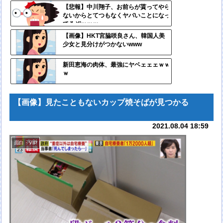
定リ
【悲報】中川翔子、お前らが貰ってやら
ないからとてつもなくヤバいことになっ
ンク
てるぞｗｗｗ
自動
【画像】HKT宮脇咲良さん、韓国人美
少女と見分けがつかないwww
更新
ツー
新田恵海の肉体、最強にヤベェェェｗｗ
ｗ
ル
【画像】見たこともないカップ焼そばが見つかる
2021.08.04 18:59
面白・VIP